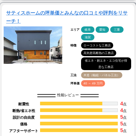
サティスホームの坪単価とみんなの口コミや評判をリサ
ーチ！
エリア
岐阜
愛知
三重
滋賀
特徴
ローコストな工務店
高気密高断熱の工務店
省エネ・創エネ・エコ住宅が得
意な工務店
工法
木造（軸組・パネル工法）
坪単価
40 ～ 49 万円
性能レビュー
4
耐震性
点
4
断熱/省エネ性
点
5
設計の自由度
点
5
価格
点
5
アフターサポート
点