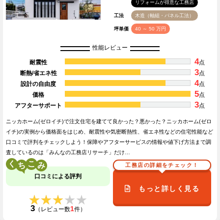
リフォームが得意な工務店
工法
木造（軸組・パネル工法）
坪単価
40 ～ 50 万円
性能レビュー
4
耐震性
点
3
断熱/省エネ性
点
4
設計の自由度
点
5
価格
点
3
アフターサポート
点
ニッカホーム(ゼロイチ)で注文住宅を建てて良かった？悪かった？ニッカホーム(ゼロ
イチ)の実例から価格面をはじめ、耐震性や気密断熱性、省エネ性などの住宅性能など
口コミで評判をチェックしよう！保障やアフターサービスの情報や値下げ方法まで調
査しているのは「みんなの工務店リサーチ」だけ…
く
こ
工務店の詳細をチェック！
口コミによる評判
もっと詳しく見る
★★★★★
★★★★★
3
1
（レビュー数
件）