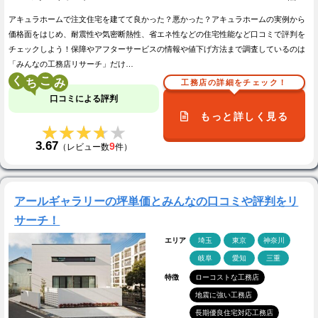
アキュラホームで注文住宅を建てて良かった？悪かった？アキュラホームの実例から
価格面をはじめ、耐震性や気密断熱性、省エネ性などの住宅性能など口コミで評判を
チェックしよう！保障やアフターサービスの情報や値下げ方法まで調査しているのは
「みんなの工務店リサーチ」だけ…
く
こ
工務店の詳細をチェック！
口コミによる評判
もっと詳しく見る
★★★★★
★★★★★
3.67
9
（レビュー数
件）
アールギャラリーの坪単価とみんなの口コミや評判をリ
サーチ！
エリア
埼玉
東京
神奈川
岐阜
愛知
三重
特徴
ローコストな工務店
地震に強い工務店
長期優良住宅対応工務店