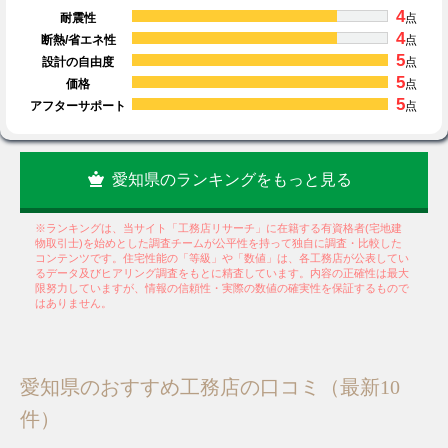
4
耐震性
点
4
断熱/省エネ性
点
5
設計の自由度
点
5
価格
点
5
アフターサポート
点
愛知県のランキングをもっと見る
※ランキングは、当サイト「工務店リサーチ」に在籍する有資格者(宅地建
物取引士)を始めとした調査チームが公平性を持って独自に調査・比較した
コンテンツです。住宅性能の「等級」や「数値」は、各工務店が公表してい
るデータ及びヒアリング調査をもとに精査しています。内容の正確性は最大
限努力していますが、情報の信頼性・実際の数値の確実性を保証するもので
はありません。
愛知県のおすすめ工務店の口コミ（最新10
件）