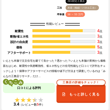
ZEH対応工務店
工法
木造（軸組・パネル工法）
坪単価
38 ～ 55 万円
性能レビュー
4
耐震性
点
3
断熱/省エネ性
点
3
設計の自由度
点
5
価格
点
3
アフターサポート
点
いえとち本舗で注文住宅を建てて良かった？悪かった？いえとち本舗の実例から価格
面をはじめ、耐震性や気密断熱性、省エネ性などの住宅性能など口コミで評判をチェ
ックしよう！保障やアフターサービスの情報や値下げ方法まで調査しているのは「み
んなの工務店リサーチ」だけ…
く
こ
工務店の詳細をチェック！
口コミによる評判
もっと詳しく見る
★★★★★
★★★★★
3.4
5
（レビュー数
件）