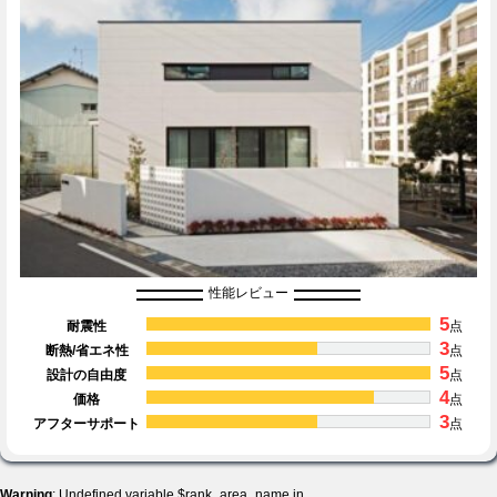
性能レビュー
5
耐震性
点
3
断熱/省エネ性
点
5
設計の自由度
点
4
価格
点
3
アフターサポート
点
Warning
: Undefined variable $rank_area_name in