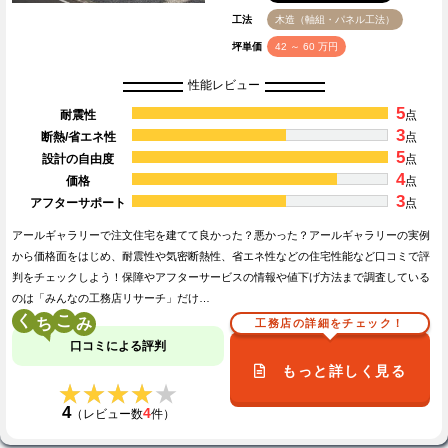
工法
木造（軸組・パネル工法）
坪単価
42 ～ 60 万円
性能レビュー
5
耐震性
点
3
断熱/省エネ性
点
5
設計の自由度
点
4
価格
点
3
アフターサポート
点
アールギャラリーで注文住宅を建てて良かった？悪かった？アールギャラリーの実例
から価格面をはじめ、耐震性や気密断熱性、省エネ性などの住宅性能など口コミで評
判をチェックしよう！保障やアフターサービスの情報や値下げ方法まで調査している
のは「みんなの工務店リサーチ」だけ…
く
こ
工務店の詳細をチェック！
口コミによる評判
もっと詳しく見る
★★★★★
★★★★★
4
4
（レビュー数
件）