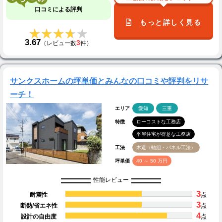
口コミによる評判
もっと詳しく見る
★★★★★
★★★★★
3.67
3
（レビュー数
件）
サンクスホームの坪単価とみんなの口コミや評判をリサ
ーチ！
エリア
愛知
三重
特徴
ローコストな工務店
平屋住宅が得意な工務店
工法
木造（軸組・パネル工法）
坪単価
40 ～ 50 万円
性能レビュー
3
耐震性
点
3
断熱/省エネ性
点
4
設計の自由度
点