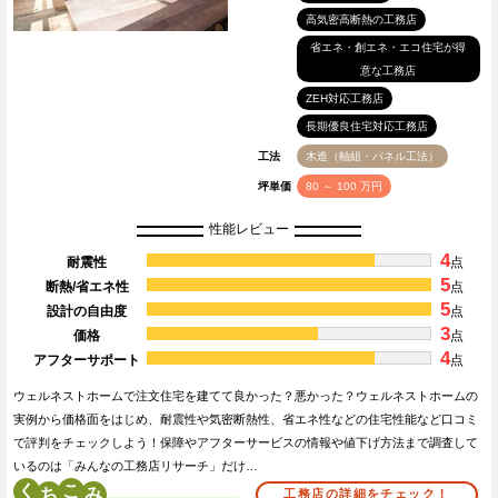
高気密高断熱の工務店
省エネ・創エネ・エコ住宅が得
意な工務店
ZEH対応工務店
長期優良住宅対応工務店
工法
木造（軸組・パネル工法）
坪単価
80 ～ 100 万円
性能レビュー
4
耐震性
点
5
断熱/省エネ性
点
5
設計の自由度
点
3
価格
点
4
アフターサポート
点
ウェルネストホームで注文住宅を建てて良かった？悪かった？ウェルネストホームの
実例から価格面をはじめ、耐震性や気密断熱性、省エネ性などの住宅性能など口コミ
で評判をチェックしよう！保障やアフターサービスの情報や値下げ方法まで調査して
いるのは「みんなの工務店リサーチ」だけ…
く
こ
工務店の詳細をチェック！