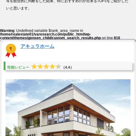
等を総合的に判断をした結果、特におすすめのが出来るTOP3をご紹介した
いと思います。
Warning
: Undefined variable $rank_area_name in
/home/realestate01/varesearch.com/public_html/wp-
content/themes/gensen_child/custom_search_results.php
on line
816
アキュラホーム
★★★★★
★★★★★
性能レビュー
（4.4）