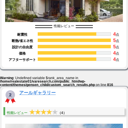
性能レビュー
4
耐震性
点
5
断熱/省エネ性
点
5
設計の自由度
点
4
価格
点
4
アフターサポート
点
Warning
: Undefined variable $rank_area_name in
/home/realestate01/varesearch.com/public_html/wp-
content/themes/gensen_child/custom_search_results.php
on line
816
アールギャラリー
★★★★★
★★★★★
性能レビュー
（4）