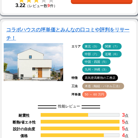
3.22
9
（レビュー数
件）
コラボハウスの坪単価とみんなの口コミや評判をリサー
チ！
エリア
東北（3）
関東（7）
中部（7）
近畿（6）
中国・四国（5）
九州・沖縄（3）
特徴
高気密高断熱の工務店
工法
木造（軸組・パネル工法）
坪単価
50 ～ 60 万円
性能レビュー
3
耐震性
点
5
断熱/省エネ性
点
5
設計の自由度
点
4
価格
点