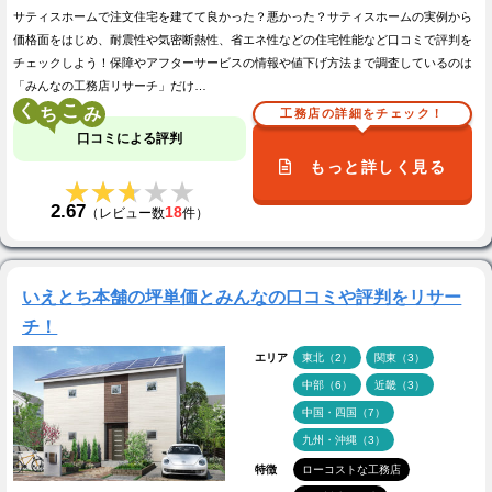
サティスホームで注文住宅を建てて良かった？悪かった？サティスホームの実例から
価格面をはじめ、耐震性や気密断熱性、省エネ性などの住宅性能など口コミで評判を
チェックしよう！保障やアフターサービスの情報や値下げ方法まで調査しているのは
「みんなの工務店リサーチ」だけ…
く
こ
工務店の詳細をチェック！
口コミによる評判
もっと詳しく見る
★★★★★
★★★★★
2.67
18
（レビュー数
件）
いえとち本舗の坪単価とみんなの口コミや評判をリサー
チ！
エリア
東北（2）
関東（3）
中部（6）
近畿（3）
中国・四国（7）
九州・沖縄（3）
特徴
ローコストな工務店