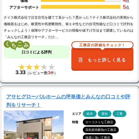
4
価格
点
5
アフターサポート
点
ナイス株式会社で注文住宅を建てて良かった？悪かった？ナイス株式会社の実例から
価格面をはじめ、耐震性や気密断熱性、省エネ性などの住宅性能など口コミで評判を
チェックしよう！保障やアフターサービスの情報や値下げ方法まで調査しているのは
「みんなの工務店リサーチ」だけ…
く
こ
工務店の詳細をチェック！
口コミによる評判
もっと詳しく見る
★★★★★
★★★★★
3.33
3
（レビュー数
件）
アサヒグローバルホームの坪単価とみんなの口コミや評
判をリサーチ！
エリア
岐阜
愛知
三重
特徴
ローコストな工務店
高気密高断熱の工務店
地震に強い工務店