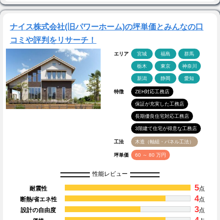
ナイス株式会社(旧パワーホーム)の坪単価とみんなの口
コミや評判をリサーチ！
エリア
宮城
福島
群馬
栃木
東京
神奈川
新潟
静岡
愛知
特徴
ZEH対応工務店
保証が充実した工務店
長期優良住宅対応工務店
3階建て住宅が得意な工務店
工法
木造（軸組・パネル工法）
坪単価
60 ～ 80 万円
性能レビュー
5
耐震性
点
4
断熱/省エネ性
点
3
設計の自由度
点