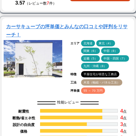
3.57
7
（レビュー数
件）
カーサキューブの坪単価とみんなの口コミや評判をリサ
ーチ！
エリア
北海道
東北（4）
関東（6）
中部（8）
近畿（5）
中国・四国（7）
九州・沖縄（8）
特徴
平屋住宅が得意な工務店
工法
木造（軸組・パネル工法）
坪単価
55 ～ 70 万円
性能レビュー
4
耐震性
点
4
断熱/省エネ性
点
3
設計の自由度
点
4
価格
点