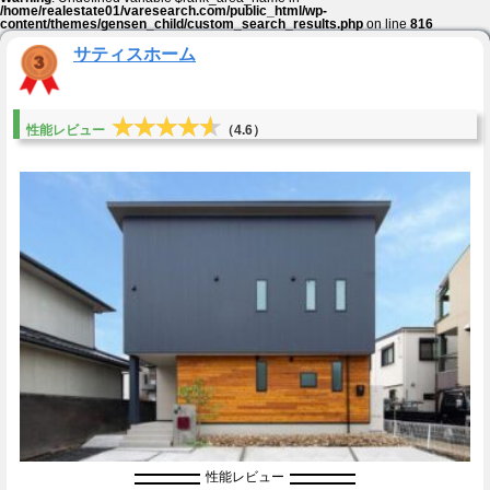
/home/realestate01/varesearch.com/public_html/wp-
content/themes/gensen_child/custom_search_results.php
on line
816
サティスホーム
★★★★★
★★★★★
性能レビュー
（4.6）
性能レビュー