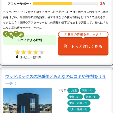
3
アフターサポート
点
コラボハウスで注文住宅を建てて良かった？悪かった？コラボハウスの実例から価格
面をはじめ、耐震性や気密断熱性、省エネ性などの住宅性能など口コミで評判をチェ
ックしよう！保障やアフターサービスの情報や値下げ方法まで調査しているのは「み
んなの工務店リサーチ」だけ…
く
こ
工務店の詳細をチェック！
口コミによる評判
もっと詳しく見る
★★★★★
★★★★★
4
1
（レビュー数
件）
ウッドボックスの坪単価とみんなの口コミや評判をリサ
ーチ！
エリア
北海道
関東（5）
中部（8）
近畿（6）
中国・四国（7）
九州・沖縄（6）