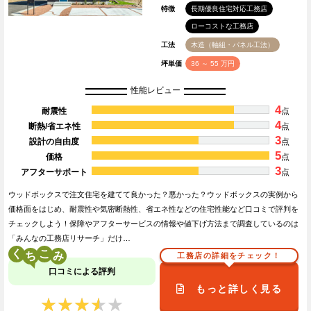
特徴
長期優良住宅対応工務店
ローコストな工務店
工法
木造（軸組・パネル工法）
坪単価
36 ～ 55 万円
性能レビュー
4
耐震性
点
4
断熱/省エネ性
点
3
設計の自由度
点
5
価格
点
3
アフターサポート
点
ウッドボックスで注文住宅を建てて良かった？悪かった？ウッドボックスの実例から
価格面をはじめ、耐震性や気密断熱性、省エネ性などの住宅性能など口コミで評判を
チェックしよう！保障やアフターサービスの情報や値下げ方法まで調査しているのは
「みんなの工務店リサーチ」だけ…
く
こ
工務店の詳細をチェック！
口コミによる評判
もっと詳しく見る
★★★★★
★★★★★