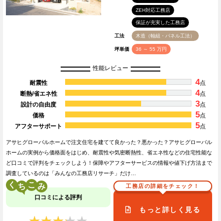
ZEH対応工務店
保証が充実した工務店
工法
木造（軸組・パネル工法）
坪単価
36 ～ 55 万円
性能レビュー
4
耐震性
点
4
断熱/省エネ性
点
3
設計の自由度
点
5
価格
点
5
アフターサポート
点
アサヒグローバルホームで注文住宅を建てて良かった？悪かった？アサヒグローバル
ホームの実例から価格面をはじめ、耐震性や気密断熱性、省エネ性などの住宅性能な
ど口コミで評判をチェックしよう！保障やアフターサービスの情報や値下げ方法まで
調査しているのは「みんなの工務店リサーチ」だけ…
く
こ
工務店の詳細をチェック！
口コミによる評判
もっと詳しく見る
★★★★★
★★★★★