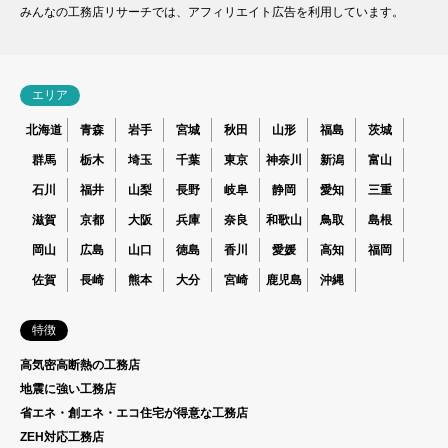
みんなの工務店リサーチでは、アフィリエイト広告を利用しています。
エリア
北海道
青森
岩手
宮城
秋田
山形
福島
茨城
群馬
栃木
埼玉
千葉
東京
神奈川
新潟
富山
石川
福井
山梨
長野
岐阜
静岡
愛知
三重
滋賀
京都
大阪
兵庫
奈良
和歌山
鳥取
島根
岡山
広島
山口
徳島
香川
愛媛
高知
福岡
佐賀
長崎
熊本
大分
宮崎
鹿児島
沖縄
特徴
高気密高断熱の工務店
地震に強い工務店
省エネ・創エネ・エコ住宅が得意な工務店
ZEH対応工務店