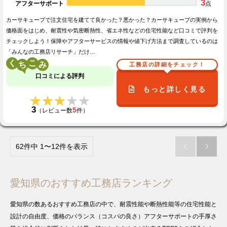
3
アフターサポート
点
カーサキューブで注文住宅を建てて良かった？悪かった？カーサキューブの実例から
価格面をはじめ、耐震性や気密断熱性、省エネ性などの住宅性能など口コミで評判を
チェックしよう！保障やアフターサービスの情報や値下げ方法まで調査しているのは
「みんなの工務店リサーチ」だけ…
く
こ
工務店の詳細をチェック！
口コミによる評判
もっと詳しく見る
★★★★★
★★★★★
3
5
（レビュー数
件）
62件中 1〜12件を表示


愛知県のおすすめ工務店ランキング
愛知県の数あるおすすめ工務店の中で、耐震性能や断熱性能等の住宅性能と
設計の自由度、価格のバランス（コスパの良さ）アフターサポートの手厚さ