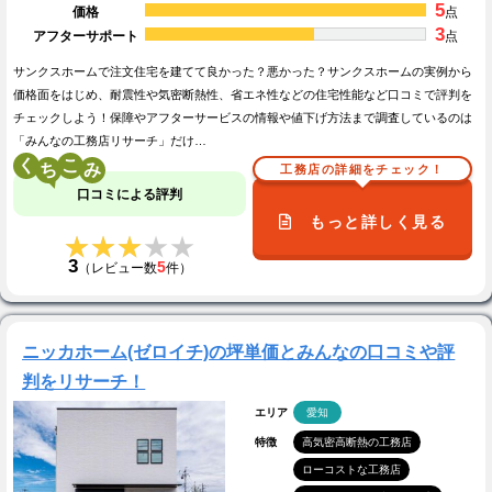
5
価格
点
3
アフターサポート
点
サンクスホームで注文住宅を建てて良かった？悪かった？サンクスホームの実例から
価格面をはじめ、耐震性や気密断熱性、省エネ性などの住宅性能など口コミで評判を
チェックしよう！保障やアフターサービスの情報や値下げ方法まで調査しているのは
「みんなの工務店リサーチ」だけ…
く
こ
工務店の詳細をチェック！
口コミによる評判
もっと詳しく見る
★★★★★
★★★★★
3
5
（レビュー数
件）
ニッカホーム(ゼロイチ)の坪単価とみんなの口コミや評
判をリサーチ！
エリア
愛知
特徴
高気密高断熱の工務店
ローコストな工務店