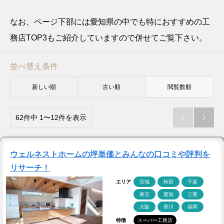
なお、ページ下部には愛知県の中でも特におすすめの工
務店TOP3もご紹介していますので併せてご覧下さい。
並べ替え条件
新しい順
古い順
閲覧数順
62件中 1〜12件を表示


ウェルネストホームの坪単価とみんなの口コミや評判を
リサーチ！
エリア
宮城
秋田
千葉
東京
愛知
三重
大阪
香川
福岡
特徴
スーパー工務店