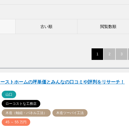
古い順
閲覧数順
1
2
3
ァーストホームの坪単価とみんなの口コミや評判をリサーチ！
ア
山口
ローコストな工務店
木造（軸組・パネル工法）
木造ツーバイ工法
価
45 ～ 55 万円