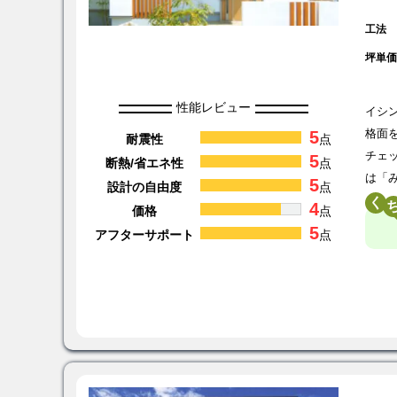
工法
坪単
性能レビュー
イシ
5
格面
耐震性
点
チェ
5
断熱/省エネ性
点
は「
5
設計の自由度
点
く
4
価格
点
5
アフターサポート
点