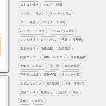
コミコミ価格
シロアリ補償
シンプル・モダン
スーパー工務店
タイル外壁
デザイナーズ住宅
ハイグレード住宅
モデルハウス見学
レンガ外壁
ログハウス
予算
仮契約
低炭素住宅
価格比較
全館空調
制震ダンパー
和風・和モダン
国産無垢材
土地探しの相談可
塗り壁
太陽光発電
完全自由設計
家族会議
屋上のある家
工務店カタログ
性能比較
洋風・洋モダン
真壁づくり
見積もり
設計図
頭金
高耐久
高耐火