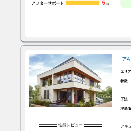
5
アフターサポート
点
ア
エリ
特徴
工法
坪単
性能レビュー
アキ