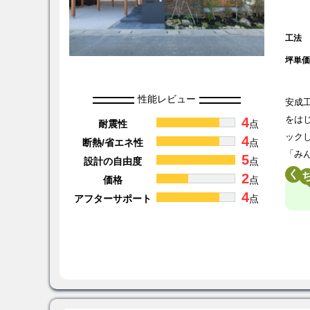
工法
坪単
性能レビュー
安成
4
をは
耐震性
点
ック
4
断熱/省エネ性
点
「み
5
設計の自由度
点
く
2
価格
点
4
アフターサポート
点