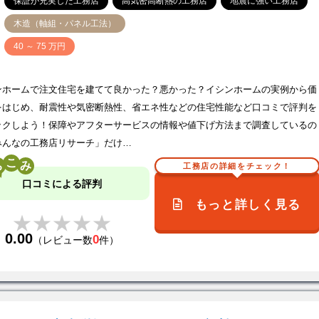
保証が充実した工務店
高気密高断熱の工務店
地震に強い工務店
木造（軸組・パネル工法）
価
40 ～ 75 万円
ンホームで注文住宅を建てて良かった？悪かった？イシンホームの実例から価
をはじめ、耐震性や気密断熱性、省エネ性などの住宅性能など口コミで評判を
ックしよう！保障やアフターサービスの情報や値下げ方法まで調査しているの
みんなの工務店リサーチ」だけ…
こ
工務店の詳細をチェック！
口コミによる評判
もっと詳しく見る
★★★★★
★★★★★
0.00
0
（レビュー数
件）