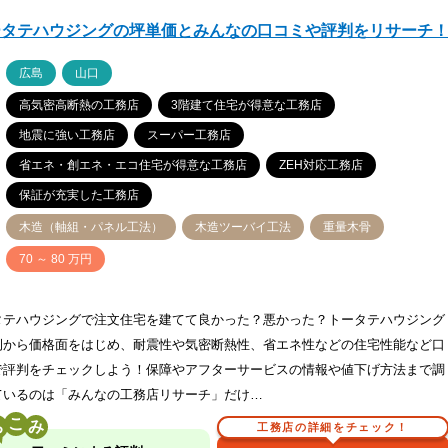
ータテハウジングの坪単価とみんなの口コミや評判をリサーチ
ア
広島
山口
高気密高断熱の工務店
3階建て住宅が得意な工務店
地震に強い工務店
スーパー工務店
省エネ・創エネ・エコ住宅が得意な工務店
ZEH対応工務店
保証が充実した工務店
木造（軸組・パネル工法）
木造ツーバイ工法
重量木骨
価
70 ～ 80 万円
タテハウジングで注文住宅を建てて良かった？悪かった？トータテハウジング
例から価格面をはじめ、耐震性や気密断熱性、省エネ性などの住宅性能など口
で評判をチェックしよう！保障やアフターサービスの情報や値下げ方法まで調
ているのは「みんなの工務店リサーチ」だけ…
こ
工務店の詳細をチェック！