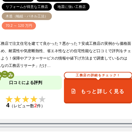
リフォームが得意な工務店
地震に強い工務店
木造（軸組・パネル工法）
価
70.2 ～ 120 万円
工務店で注文住宅を建てて良かった？悪かった？安成工務店の実例から価格面
じめ、耐震性や気密断熱性、省エネ性などの住宅性能など口コミで評判をチェ
しよう！保障やアフターサービスの情報や値下げ方法まで調査しているのは
んなの工務店リサーチ」だけ…
こ
工務店の詳細をチェック！
口コミによる評判
もっと詳しく見る
★★★★★
★★★★★
4
2
（レビュー数
件）