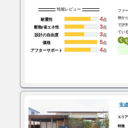
性能レビュー
ファ
4
例か
耐震性
点
で評
3
断熱/省エネ性
点
てい
3
設計の自由度
点
く
5
価格
点
4
アフターサポート
点
安
エリ
特徴