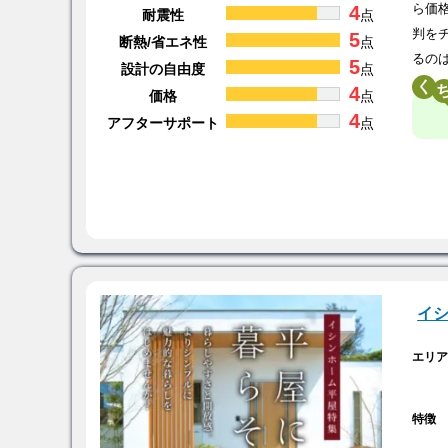
4
ら価
耐震性
点
判を
5
断熱/省エネ性
点
るの
5
設計の自由度
点
く
4
価格
点
4
アフターサポート
点
イ
エリ
特徴