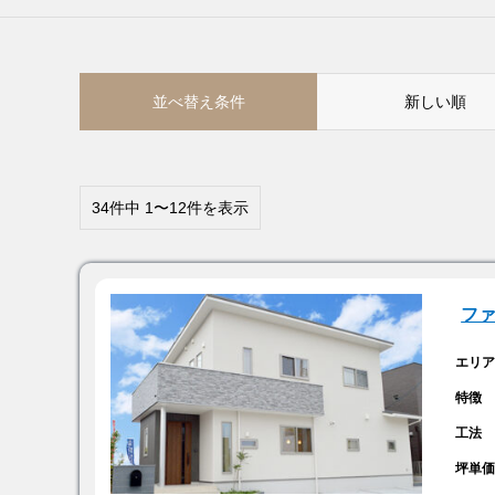
並べ替え条件
新しい順
34件中 1〜12件を表示
フ
エリ
特徴
工法
坪単