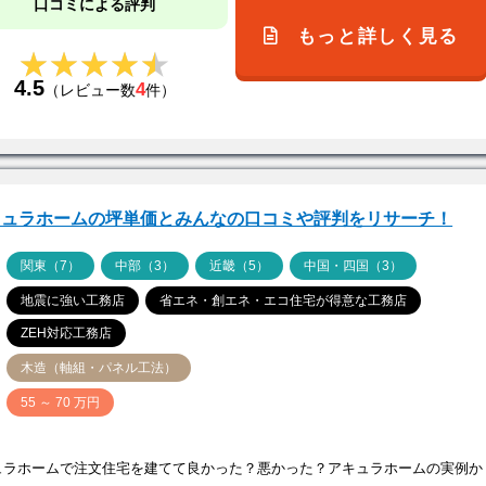
口コミによる評判
もっと詳しく見る
★★★★★
★★★★★
4.5
4
（レビュー数
件）
キュラホームの坪単価とみんなの口コミや評判をリサーチ！
ア
関東（7）
中部（3）
近畿（5）
中国・四国（3）
地震に強い工務店
省エネ・創エネ・エコ住宅が得意な工務店
ZEH対応工務店
木造（軸組・パネル工法）
価
55 ～ 70 万円
ュラホームで注文住宅を建てて良かった？悪かった？アキュラホームの実例か