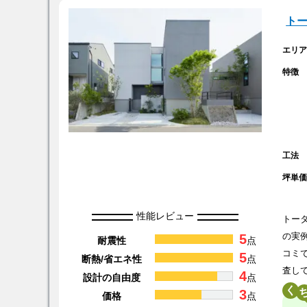
ト
エリ
特徴
工法
坪単
性能レビュー
トー
5
の実
耐震性
点
コミ
5
断熱/省エネ性
点
査し
4
設計の自由度
点
く
3
価格
点