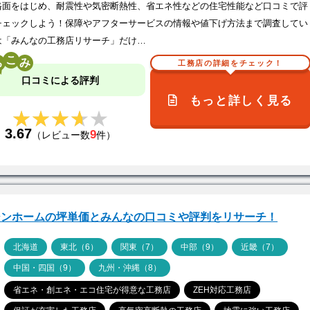
格面をはじめ、耐震性や気密断熱性、省エネ性などの住宅性能など口コミで評
チェックしよう！保障やアフターサービスの情報や値下げ方法まで調査してい
は「みんなの工務店リサーチ」だけ…
こ
工務店の詳細をチェック！
口コミによる評判
もっと詳しく見る
★★★★★
★★★★★
3.67
9
（レビュー数
件）
シンホームの坪単価とみんなの口コミや評判をリサーチ！
ア
北海道
東北（6）
関東（7）
中部（9）
近畿（7）
中国・四国（9）
九州・沖縄（8）
省エネ・創エネ・エコ住宅が得意な工務店
ZEH対応工務店