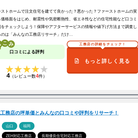
ーストホームで注文住宅を建てて良かった？悪かった？ファーストホームの実
ら価格面をはじめ、耐震性や気密断熱性、省エネ性などの住宅性能など口コミ
判をチェックしよう！保障やアフターサービスの情報や値下げ方法まで調査し
るのは「みんなの工務店リサーチ」だけ…
こ
工務店の詳細をチェック！
口コミによる評判
もっと詳しく見る
★★★★★
★★★★★
4
4
（レビュー数
件）
成工務店の坪単価とみんなの口コミや評判をリサーチ！
ア
山口
福岡
ZEH対応工務店
長期優良住宅対応工務店