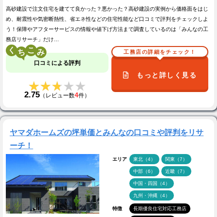
高砂建設で注文住宅を建てて良かった？悪かった？高砂建設の実例から価格面をはじ
め、耐震性や気密断熱性、省エネ性などの住宅性能など口コミで評判をチェックしよ
う！保障やアフターサービスの情報や値下げ方法まで調査しているのは「みんなの工
務店リサーチ」だけ…
く
こ
工務店の詳細をチェック！
口コミによる評判
もっと詳しく見る
★★★★★
★★★★★
2.75
4
（レビュー数
件）
ヤマダホームズの坪単価とみんなの口コミや評判をリサ
ーチ！
エリア
東北（4）
関東（7）
中部（6）
近畿（7）
中国・四国（4）
九州・沖縄（4）
特徴
長期優良住宅対応工務店