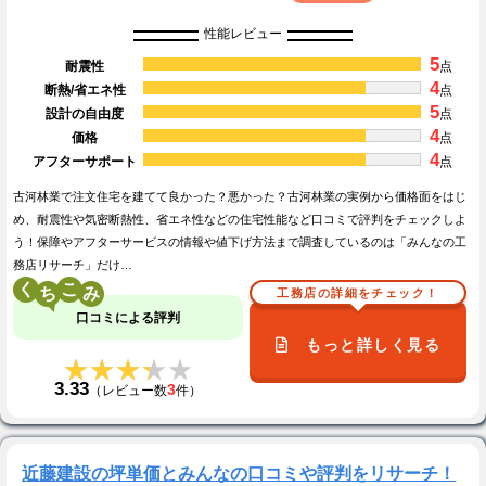
性能レビュー
5
耐震性
点
4
断熱/省エネ性
点
5
設計の自由度
点
4
価格
点
4
アフターサポート
点
古河林業で注文住宅を建てて良かった？悪かった？古河林業の実例から価格面をはじ
め、耐震性や気密断熱性、省エネ性などの住宅性能など口コミで評判をチェックしよ
う！保障やアフターサービスの情報や値下げ方法まで調査しているのは「みんなの工
務店リサーチ」だけ…
く
こ
工務店の詳細をチェック！
口コミによる評判
もっと詳しく見る
★★★★★
★★★★★
3.33
3
（レビュー数
件）
近藤建設の坪単価とみんなの口コミや評判をリサーチ！