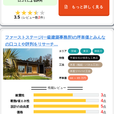
口コミによる評判
もっと詳しく見る
★★★★★
★★★★★
3.5
2
（レビュー数
件）
ファーストステージ(一級建築事務所)の坪単価とみんな
の口コミや評判をリサーチ…
エリア
茨城
東京
神奈川
特徴
平屋住宅が得意な工務店
工法
木造（軸組・パネル工法）
木造ツーバイ工法
坪単価
44 ～ 65 万円
性能レビュー
3
耐震性
点
4
断熱/省エネ性
点
5
設計の自由度
点
4
価格
点