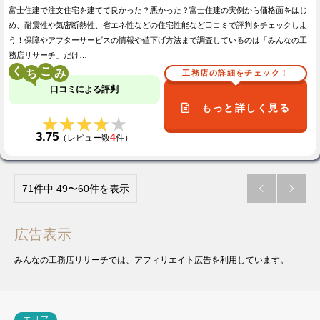
富士住建で注文住宅を建てて良かった？悪かった？富士住建の実例から価格面をはじ
め、耐震性や気密断熱性、省エネ性などの住宅性能など口コミで評判をチェックしよ
う！保障やアフターサービスの情報や値下げ方法まで調査しているのは「みんなの工
務店リサーチ」だけ…
く
こ
工務店の詳細をチェック！
口コミによる評判
もっと詳しく見る
★★★★★
★★★★★
3.75
4
（レビュー数
件）
71件中 49〜60件を表示


広告表示
みんなの工務店リサーチでは、アフィリエイト広告を利用しています。
エリア