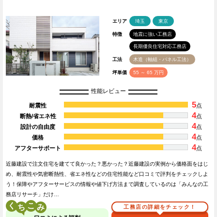
エリア
埼玉
東京
特徴
地震に強い工務店
長期優良住宅対応工務店
工法
木造（軸組・パネル工法）
坪単価
55 ～ 65 万円
性能レビュー
5
耐震性
点
4
断熱/省エネ性
点
4
設計の自由度
点
4
価格
点
4
アフターサポート
点
近藤建設で注文住宅を建てて良かった？悪かった？近藤建設の実例から価格面をはじ
め、耐震性や気密断熱性、省エネ性などの住宅性能など口コミで評判をチェックしよ
う！保障やアフターサービスの情報や値下げ方法まで調査しているのは「みんなの工
務店リサーチ」だけ…
く
こ
工務店の詳細をチェック！