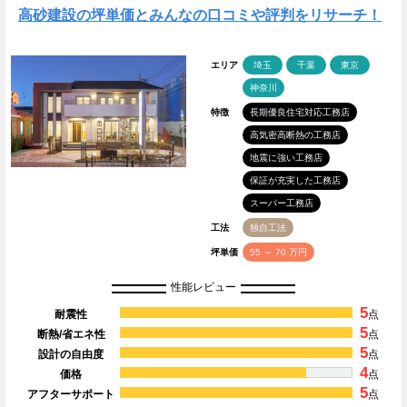
高砂建設の坪単価とみんなの口コミや評判をリサーチ！
エリア
埼玉
千葉
東京
神奈川
特徴
長期優良住宅対応工務店
高気密高断熱の工務店
地震に強い工務店
保証が充実した工務店
スーパー工務店
工法
独自工法
坪単価
55 ～ 70 万円
性能レビュー
5
耐震性
点
5
断熱/省エネ性
点
5
設計の自由度
点
4
価格
点
5
アフターサポート
点