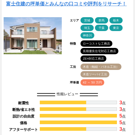
富士住建の坪単価とみんなの口コミや評判をリサーチ！
エリア
茨城
群馬
栃木
埼玉
千葉
東京
神奈川
特徴
ローコストな工務店
長期優良住宅対応工務店
ZEH対応工務店
工法
木造（軸組・パネル工法）
木造ツーバイ工法
坪単価
42 ～ 50 万円
性能レビュー
3
耐震性
点
3
断熱/省エネ性
点
5
設計の自由度
点
5
価格
点
3
アフターサポート
点