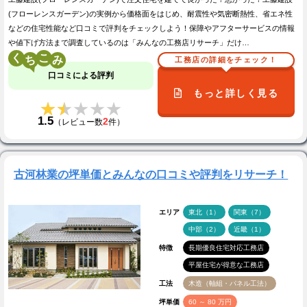
(フローレンスガーデン)の実例から価格面をはじめ、耐震性や気密断熱性、省エネ性
などの住宅性能など口コミで評判をチェックしよう！保障やアフターサービスの情報
や値下げ方法まで調査しているのは「みんなの工務店リサーチ」だけ…
く
こ
工務店の詳細をチェック！
口コミによる評判
もっと詳しく見る
★★★★★
★★★★★
1.5
2
（レビュー数
件）
古河林業の坪単価とみんなの口コミや評判をリサーチ！
エリア
東北（1）
関東（7）
中部（2）
近畿（1）
特徴
長期優良住宅対応工務店
平屋住宅が得意な工務店
工法
木造（軸組・パネル工法）
坪単価
60 ～ 80 万円