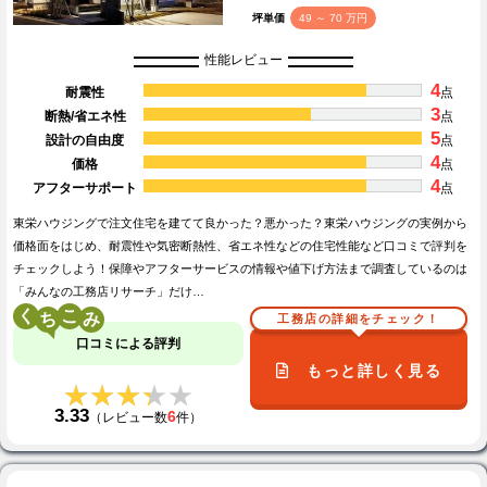
坪単価
49 ～ 70 万円
性能レビュー
4
耐震性
点
3
断熱/省エネ性
点
5
設計の自由度
点
4
価格
点
4
アフターサポート
点
東栄ハウジングで注文住宅を建てて良かった？悪かった？東栄ハウジングの実例から
価格面をはじめ、耐震性や気密断熱性、省エネ性などの住宅性能など口コミで評判を
チェックしよう！保障やアフターサービスの情報や値下げ方法まで調査しているのは
「みんなの工務店リサーチ」だけ…
く
こ
工務店の詳細をチェック！
口コミによる評判
もっと詳しく見る
★★★★★
★★★★★
3.33
6
（レビュー数
件）