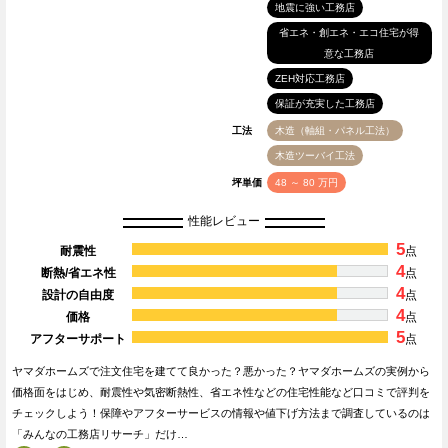
地震に強い工務店
省エネ・創エネ・エコ住宅が得
意な工務店
ZEH対応工務店
保証が充実した工務店
工法
木造（軸組・パネル工法）
木造ツーバイ工法
坪単価
48 ～ 80 万円
性能レビュー
5
耐震性
点
4
断熱/省エネ性
点
4
設計の自由度
点
4
価格
点
5
アフターサポート
点
ヤマダホームズで注文住宅を建てて良かった？悪かった？ヤマダホームズの実例から
価格面をはじめ、耐震性や気密断熱性、省エネ性などの住宅性能など口コミで評判を
チェックしよう！保障やアフターサービスの情報や値下げ方法まで調査しているのは
「みんなの工務店リサーチ」だけ…