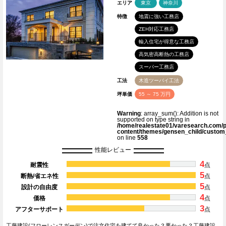
エリア
東京
神奈川
特徴
地震に強い工務店
ZEH対応工務店
輸入住宅が得意な工務店
高気密高断熱の工務店
スーパー工務店
工法
木造ツーバイ工法
坪単価
55 ～ 75 万円
Warning
: array_sum(): Addition is not
supported on type string in
/home/realestate01/varesearch.com/p
content/themes/gensen_child/custom
on line
558
性能レビュー
4
耐震性
点
5
断熱/省エネ性
点
5
設計の自由度
点
4
価格
点
3
アフターサポート
点
工藤建設(フローレンスガーデン)で注文住宅を建てて良かった？悪かった？工藤建設