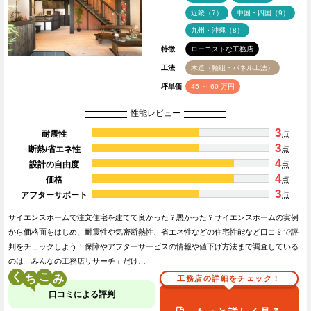
近畿（7）
中国・四国（9）
九州・沖縄（8）
特徴
ローコストな工務店
工法
木造（軸組・パネル工法）
坪単価
45 ～ 60 万円
性能レビュー
3
耐震性
点
3
断熱/省エネ性
点
4
設計の自由度
点
4
価格
点
3
アフターサポート
点
サイエンスホームで注文住宅を建てて良かった？悪かった？サイエンスホームの実例
から価格面をはじめ、耐震性や気密断熱性、省エネ性などの住宅性能など口コミで評
判をチェックしよう！保障やアフターサービスの情報や値下げ方法まで調査している
のは「みんなの工務店リサーチ」だけ…
く
こ
工務店の詳細をチェック！
口コミによる評判