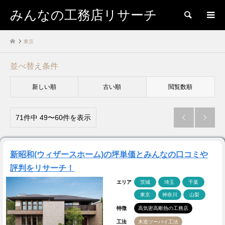
みんなの工務店リサーチ
検索
東京
並べ替え条件
新しい順
古い順
閲覧数順
71件中 49〜60件を表示


新昭和(ウィザースホーム)の坪単価とみんなの口コミや
評判をリサーチ！
エリア
茨城
埼玉
千葉
東京
神奈川
山梨
特徴
高気密高断熱の工務店
工法
木造ツーバイ工法