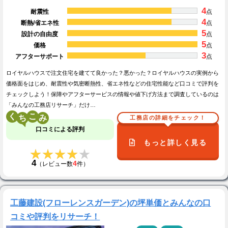
4
耐震性
点
4
断熱/省エネ性
点
5
設計の自由度
点
5
価格
点
3
アフターサポート
点
ロイヤルハウスで注文住宅を建てて良かった？悪かった？ロイヤルハウスの実例から
価格面をはじめ、耐震性や気密断熱性、省エネ性などの住宅性能など口コミで評判を
チェックしよう！保障やアフターサービスの情報や値下げ方法まで調査しているのは
「みんなの工務店リサーチ」だけ…
く
こ
工務店の詳細をチェック！
口コミによる評判
もっと詳しく見る
★★★★★
★★★★★
4
4
（レビュー数
件）
工藤建設(フローレンスガーデン)の坪単価とみんなの口
コミや評判をリサーチ！