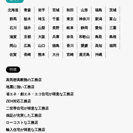
北海道
青森
岩手
宮城
秋田
山形
福島
茨城
群馬
栃木
埼玉
千葉
東京
神奈川
新潟
富山
石川
福井
山梨
長野
岐阜
静岡
愛知
三重
滋賀
京都
大阪
兵庫
奈良
和歌山
鳥取
島根
岡山
広島
山口
徳島
香川
愛媛
高知
福岡
佐賀
長崎
熊本
大分
宮崎
鹿児島
沖縄
特徴
高気密高断熱の工務店
地震に強い工務店
省エネ・創エネ・エコ住宅が得意な工務店
ZEH対応工務店
二世帯住宅が得意な工務店
保証が充実した工務店
ローコストな工務店
輸入住宅が得意な工務店