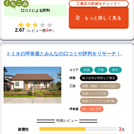
く
こ
工務店の詳細をチェック！
口コミによる評判
もっと詳しく見る
★★★★★
★★★★★
2.67
6
（レビュー数
件）
トミオの坪単価とみんなの口コミや評判をリサーチ！,
エリア
茨城
千葉
東京
特徴
輸入住宅が得意な工務店
工法
木造（軸組・パネル工法）
木造ツーバイ工法
鉄筋コンクリート(RC造)
坪単価
60 ～ 80 万円
性能レビュー
3
耐震性
点