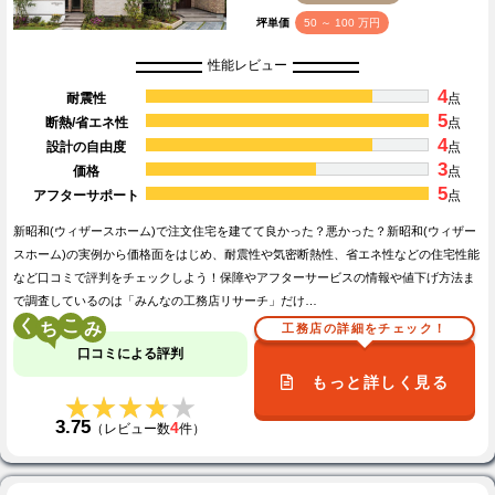
坪単価
50 ～ 100 万円
性能レビュー
4
耐震性
点
5
断熱/省エネ性
点
4
設計の自由度
点
3
価格
点
5
アフターサポート
点
新昭和(ウィザースホーム)で注文住宅を建てて良かった？悪かった？新昭和(ウィザー
スホーム)の実例から価格面をはじめ、耐震性や気密断熱性、省エネ性などの住宅性能
など口コミで評判をチェックしよう！保障やアフターサービスの情報や値下げ方法ま
で調査しているのは「みんなの工務店リサーチ」だけ…
く
こ
工務店の詳細をチェック！
口コミによる評判
もっと詳しく見る
★★★★★
★★★★★
3.75
4
（レビュー数
件）