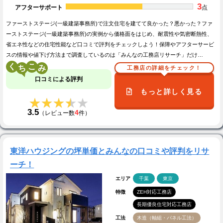
3
アフターサポート
点
ファーストステージ(一級建築事務所)で注文住宅を建てて良かった？悪かった？ファ
ーストステージ(一級建築事務所)の実例から価格面をはじめ、耐震性や気密断熱性、
省エネ性などの住宅性能など口コミで評判をチェックしよう！保障やアフターサービ
スの情報や値下げ方法まで調査しているのは「みんなの工務店リサーチ」だけ…
く
こ
工務店の詳細をチェック！
口コミによる評判
もっと詳しく見る
★★★★★
★★★★★
3.5
4
（レビュー数
件）
東洋ハウジングの坪単価とみんなの口コミや評判をリサ
ーチ！
エリア
千葉
東京
特徴
ZEH対応工務店
長期優良住宅対応工務店
工法
木造（軸組・パネル工法）