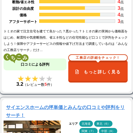
4
断熱/省エネ性
点
3
設計の自由度
点
4
価格
点
3
アフターサポート
点
トミオの家で注文住宅を建てて良かった？悪かった？トミオの家の実例から価格面を
はじめ、耐震性や気密断熱性、省エネ性などの住宅性能など口コミで評判をチェック
しよう！保障やアフターサービスの情報や値下げ方法まで調査しているのは「みんな
の工務店リサーチ」だけ…
く
こ
工務店の詳細をチェック！
口コミによる評判
もっと詳しく見る
★★★★★
★★★★★
3.2
5
（レビュー数
件）
サイエンスホームの坪単価とみんなの口コミや評判をリ
サーチ！
エリア
北海道
東北（6）
関東（7）
中部（9）