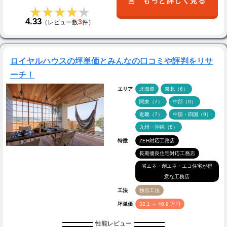
もっと詳しく見る
★★★★★
★★★★★
4.33
3
（レビュー数
件）
ロイヤルハウスの坪単価とみんなの口コミや評判をリサ
ーチ！
エリア
北海道
東北（6）
関東（7）
中部（9）
近畿（7）
中国・四国（9）
九州・沖縄（8）
特徴
ZEH対応工務店
長期優良住宅対応工務店
省エネ・創エネ・エコ住宅が得
意な工務店
工法
独自工法
坪単価
32.1 ～ 46.9 万円
性能レビュー