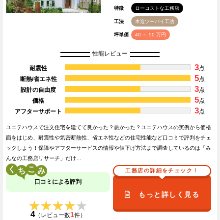
特徴
ローコストな工務店
工法
木造ツーバイ工法
坪単価
40 ～ 50 万円
性能レビュー
3
耐震性
点
5
断熱/省エネ性
点
3
設計の自由度
点
5
価格
点
3
アフターサポート
点
ユニテハウスで注文住宅を建てて良かった？悪かった？ユニテハウスの実例から価格
面をはじめ、耐震性や気密断熱性、省エネ性などの住宅性能など口コミで評判をチェ
ックしよう！保障やアフターサービスの情報や値下げ方法まで調査しているのは「み
んなの工務店リサーチ」だけ…
く
こ
工務店の詳細をチェック！
口コミによる評判
もっと詳しく見る
★★★★★
★★★★★
4
1
（レビュー数
件）