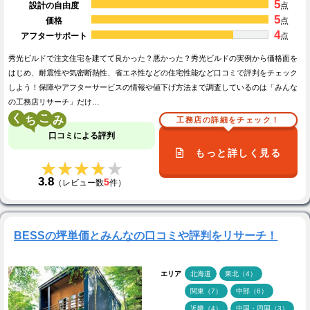
5
設計の自由度
点
5
価格
点
4
アフターサポート
点
秀光ビルドで注文住宅を建てて良かった？悪かった？秀光ビルドの実例から価格面を
はじめ、耐震性や気密断熱性、省エネ性などの住宅性能など口コミで評判をチェック
しよう！保障やアフターサービスの情報や値下げ方法まで調査しているのは「みんな
の工務店リサーチ」だけ…
く
こ
工務店の詳細をチェック！
口コミによる評判
もっと詳しく見る
★★★★★
★★★★★
3.8
5
（レビュー数
件）
BESSの坪単価とみんなの口コミや評判をリサーチ！
エリア
北海道
東北（4）
関東（7）
中部（6）
近畿（4）
中国・四国（3）