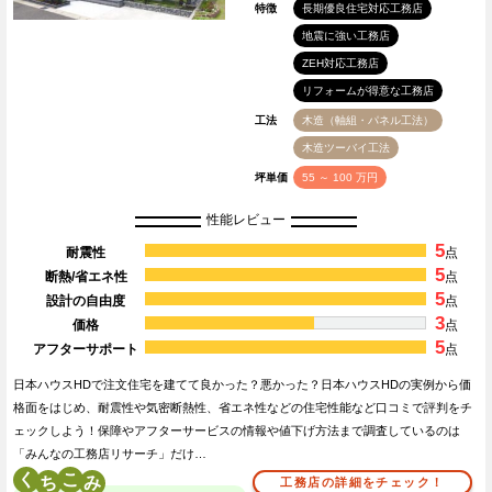
特徴
長期優良住宅対応工務店
地震に強い工務店
ZEH対応工務店
リフォームが得意な工務店
工法
木造（軸組・パネル工法）
木造ツーバイ工法
坪単価
55 ～ 100 万円
性能レビュー
5
耐震性
点
5
断熱/省エネ性
点
5
設計の自由度
点
3
価格
点
5
アフターサポート
点
日本ハウスHDで注文住宅を建てて良かった？悪かった？日本ハウスHDの実例から価
格面をはじめ、耐震性や気密断熱性、省エネ性などの住宅性能など口コミで評判をチ
ェックしよう！保障やアフターサービスの情報や値下げ方法まで調査しているのは
「みんなの工務店リサーチ」だけ…
く
こ
工務店の詳細をチェック！