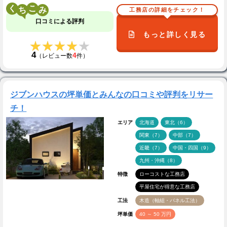
く
こ
工務店の詳細をチェック！
口コミによる評判
もっと詳しく見る
★★★★★
★★★★★
4
4
（レビュー数
件）
ジブンハウスの坪単価とみんなの口コミや評判をリサー
チ！
エリア
北海道
東北（6）
関東（7）
中部（7）
近畿（7）
中国・四国（9）
九州・沖縄（8）
特徴
ローコストな工務店
平屋住宅が得意な工務店
工法
木造（軸組・パネル工法）
坪単価
40 ～ 50 万円