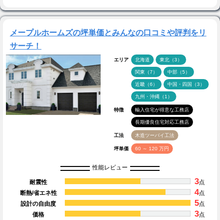
メープルホームズの坪単価とみんなの口コミや評判をリ
サーチ！
エリア
北海道
東北（3）
関東（7）
中部（5）
近畿（6）
中国・四国（3）
九州・沖縄（1）
特徴
輸入住宅が得意な工務店
長期優良住宅対応工務店
工法
木造ツーバイ工法
坪単価
60 ～ 120 万円
性能レビュー
3
耐震性
点
4
断熱/省エネ性
点
5
設計の自由度
点
3
価格
点