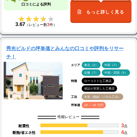
口コミによる評判
もっと詳しく見る
★★★★★
★★★★★
3.67
3
（レビュー数
件）
秀光ビルドの坪単価とみんなの口コミや評判をリサー
チ！
エリア
東北（2）
中部（7）
近畿（7）
中国・四国（5）
特徴
ローコストな工務店
保証が充実した工務店
工法
木造（軸組・パネル工法）
坪単価
30 ～ 42 万円
性能レビュー
3
耐震性
点
4
断熱/省エネ性
点