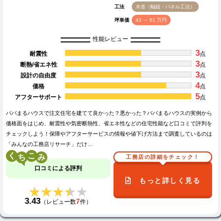
工法
木造（軸組・パネル工法）
坪単価
43 ～ 61 万円
性能レビュー
3
耐震性
点
3
断熱/省エネ性
点
3
設計の自由度
点
4
価格
点
5
アフターサポート
点
パパまるハウスで注文住宅を建てて良かった？悪かった？パパまるハウスの実例から
価格面をはじめ、耐震性や気密断熱性、省エネ性などの住宅性能など口コミで評判を
チェックしよう！保障やアフターサービスの情報や値下げ方法まで調査しているのは
「みんなの工務店リサーチ」だけ…
く
こ
工務店の詳細をチェック！
口コミによる評判
もっと詳しく見る
★★★★★
★★★★★
3.43
7
（レビュー数
件）