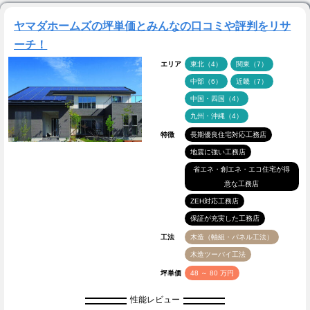
ヤマダホームズの坪単価とみんなの口コミや評判をリサ
ーチ！
エリア
東北（4）
関東（7）
中部（6）
近畿（7）
中国・四国（4）
九州・沖縄（4）
特徴
長期優良住宅対応工務店
地震に強い工務店
省エネ・創エネ・エコ住宅が得
意な工務店
ZEH対応工務店
保証が充実した工務店
工法
木造（軸組・パネル工法）
木造ツーバイ工法
坪単価
48 ～ 80 万円
性能レビュー