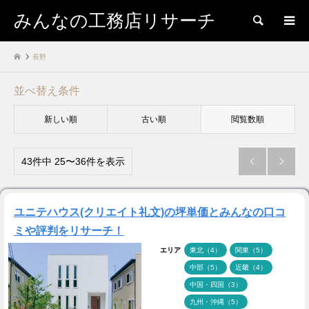
みんなの工務店リサーチ
検索
長野
並べ替え条件
新しい順
古い順
閲覧数順
43件中 25〜36件を表示


ユニテハウス(クリエイト礼文)の坪単価とみんなの口コ
ミや評判をリサーチ！
エリア
東北（4）
関東（5）
中部（5）
近畿（4）
中国・四国（3）
九州・沖縄（5）