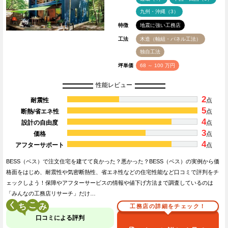
九州・沖縄（3）
特徴
地震に強い工務店
工法
木造（軸組・パネル工法）
独自工法
坪単価
68 ～ 100 万円
性能レビュー
2
耐震性
点
5
断熱/省エネ性
点
4
設計の自由度
点
3
価格
点
4
アフターサポート
点
BESS（ベス）で注文住宅を建てて良かった？悪かった？BESS（ベス）の実例から価
格面をはじめ、耐震性や気密断熱性、省エネ性などの住宅性能など口コミで評判をチ
ェックしよう！保障やアフターサービスの情報や値下げ方法まで調査しているのは
「みんなの工務店リサーチ」だけ…
く
こ
工務店の詳細をチェック！
口コミによる評判