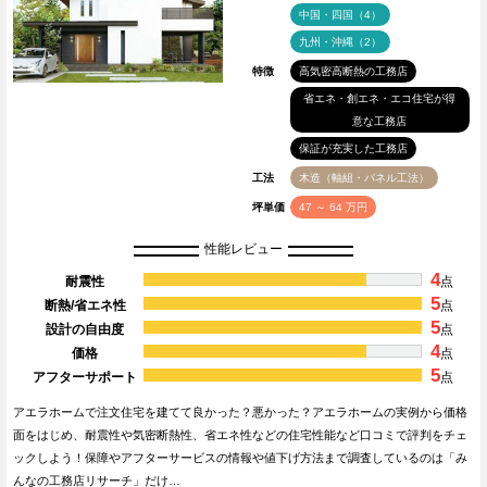
中国・四国（4）
九州・沖縄（2）
特徴
高気密高断熱の工務店
省エネ・創エネ・エコ住宅が得
意な工務店
保証が充実した工務店
工法
木造（軸組・パネル工法）
坪単価
47 ～ 64 万円
性能レビュー
4
耐震性
点
5
断熱/省エネ性
点
5
設計の自由度
点
4
価格
点
5
アフターサポート
点
アエラホームで注文住宅を建てて良かった？悪かった？アエラホームの実例から価格
面をはじめ、耐震性や気密断熱性、省エネ性などの住宅性能など口コミで評判をチェ
ックしよう！保障やアフターサービスの情報や値下げ方法まで調査しているのは「み
んなの工務店リサーチ」だけ…