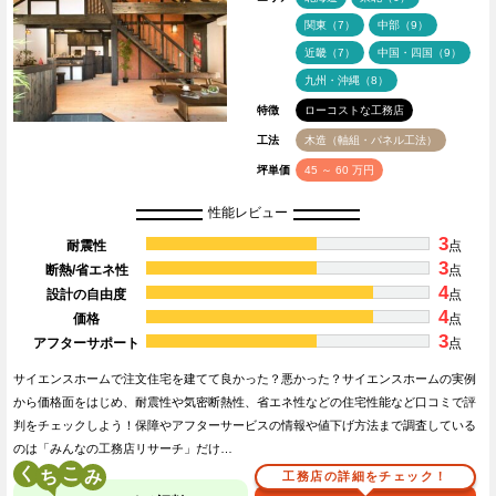
関東（7）
中部（9）
近畿（7）
中国・四国（9）
九州・沖縄（8）
特徴
ローコストな工務店
工法
木造（軸組・パネル工法）
坪単価
45 ～ 60 万円
性能レビュー
3
耐震性
点
3
断熱/省エネ性
点
4
設計の自由度
点
4
価格
点
3
アフターサポート
点
サイエンスホームで注文住宅を建てて良かった？悪かった？サイエンスホームの実例
から価格面をはじめ、耐震性や気密断熱性、省エネ性などの住宅性能など口コミで評
判をチェックしよう！保障やアフターサービスの情報や値下げ方法まで調査している
のは「みんなの工務店リサーチ」だけ…
く
こ
工務店の詳細をチェック！