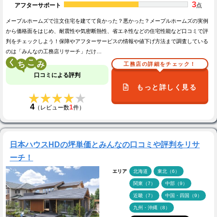
3
アフターサポート
点
メープルホームズで注文住宅を建てて良かった？悪かった？メープルホームズの実例
から価格面をはじめ、耐震性や気密断熱性、省エネ性などの住宅性能など口コミで評
判をチェックしよう！保障やアフターサービスの情報や値下げ方法まで調査している
のは「みんなの工務店リサーチ」だけ…
く
こ
工務店の詳細をチェック！
口コミによる評判
もっと詳しく見る
★★★★★
★★★★★
4
1
（レビュー数
件）
日本ハウスHDの坪単価とみんなの口コミや評判をリサ
ーチ！
エリア
北海道
東北（6）
関東（7）
中部（9）
近畿（7）
中国・四国（9）
九州・沖縄（8）