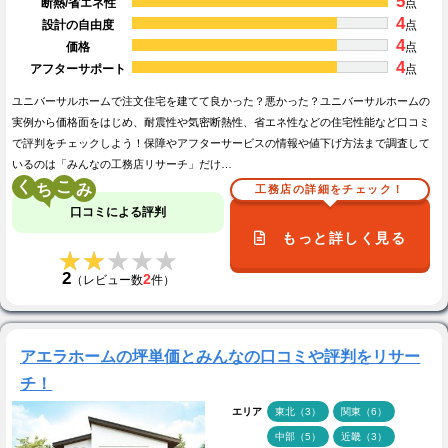
5
断熱/省エネ性
点
4
設計の自由度
点
4
価格
点
4
アフターサポート
点
ユニバーサルホームで注文住宅を建てて良かった？悪かった？ユニバーサルホームの
実例から価格面をはじめ、耐震性や気密断熱性、省エネ性などの住宅性能など口コミ
で評判をチェックしよう！保障やアフターサービスの情報や値下げ方法まで調査して
いるのは「みんなの工務店リサーチ」だけ…
く
こ
工務店の詳細をチェック！
口コミによる評判
もっと詳しく見る
★★★★★
★★★★★
2
2
（レビュー数
件）
アエラホームの坪単価とみんなの口コミや評判をリサー
チ！
エリア
東北（3）
関東（6）
中部（5）
近畿（3）