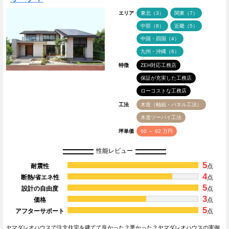
エリア
東北（3）
関東（7）
中部（8）
近畿（5）
中国・四国（4）
九州・沖縄（6）
特徴
ZEH対応工務店
保証が充実した工務店
ローコストな工務店
工法
木造（軸組・パネル工法）
木造ツーバイ工法
坪単価
60 ～ 92 万円
性能レビュー
5
耐震性
点
4
断熱/省エネ性
点
5
設計の自由度
点
3
価格
点
5
アフターサポート
点
ヤマダレオハウスで注文住宅を建てて良かった？悪かった？ヤマダレオハウスの実例