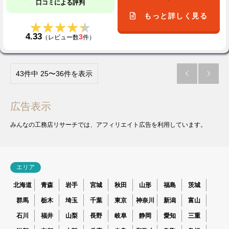
口コミによる評判
もっと詳しく見る
★★★★★
★★★★★
4.33
3
（レビュー数
件）
43件中 25〜36件を表示


広告表示
みんなの工務店リサーチでは、アフィリエイト広告を利用しています。
エリア
北海道
青森
岩手
宮城
秋田
山形
福島
茨城
群馬
栃木
埼玉
千葉
東京
神奈川
新潟
富山
石川
福井
山梨
長野
岐阜
静岡
愛知
三重