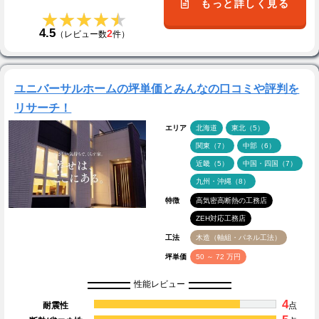
もっと詳しく見る
★★★★★
★★★★★
4.5
2
（レビュー数
件）
ユニバーサルホームの坪単価とみんなの口コミや評判を
リサーチ！
エリア
北海道
東北（5）
関東（7）
中部（6）
近畿（5）
中国・四国（7）
九州・沖縄（8）
特徴
高気密高断熱の工務店
ZEH対応工務店
工法
木造（軸組・パネル工法）
坪単価
50 ～ 72 万円
性能レビュー
4
耐震性
点