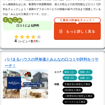
から価格面をはじめ、耐震性や気密断熱性、省エネ性などの住宅性能など口コミで評
判をチェックしよう！保障やアフターサービスの情報や値下げ方法まで調査している
のは「みんなの工務店リサーチ」だけ…
く
こ
工務店の詳細をチェック！
口コミによる評判
もっと詳しく見る
★★★★★
★★★★★
4
4
（レビュー数
件）
パパまるハウスの坪単価とみんなの口コミや評判をリサ
ーチ！
エリア
東北（3）
関東（5）
中部（6）
近畿（1）
特徴
平屋住宅が得意な工務店
ZEH対応工務店
二世帯住宅が得意な工務店
ローコストな工務店