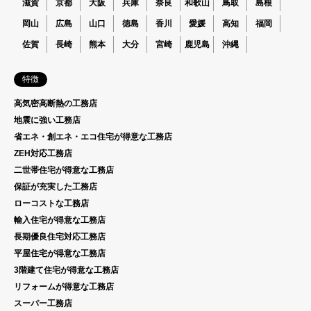
滋賀
京都
大阪
兵庫
奈良
和歌山
鳥取
島根
岡山
広島
山口
徳島
香川
愛媛
高知
福岡
佐賀
長崎
熊本
大分
宮崎
鹿児島
沖縄
特徴
高気密高断熱の工務店
地震に強い工務店
省エネ・創エネ・エコ住宅が得意な工務店
ZEH対応工務店
二世帯住宅が得意な工務店
保証が充実した工務店
ローコストな工務店
輸入住宅が得意な工務店
長期優良住宅対応工務店
平屋住宅が得意な工務店
3階建て住宅が得意な工務店
リフォームが得意な工務店
スーパー工務店