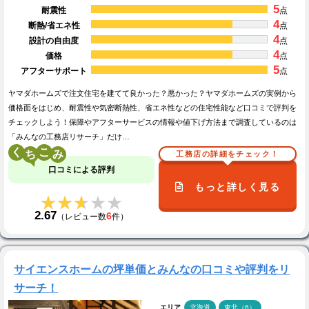
5
耐震性
点
4
断熱/省エネ性
点
4
設計の自由度
点
4
価格
点
5
アフターサポート
点
ヤマダホームズで注文住宅を建てて良かった？悪かった？ヤマダホームズの実例から
価格面をはじめ、耐震性や気密断熱性、省エネ性などの住宅性能など口コミで評判を
チェックしよう！保障やアフターサービスの情報や値下げ方法まで調査しているのは
「みんなの工務店リサーチ」だけ…
く
こ
工務店の詳細をチェック！
口コミによる評判
もっと詳しく見る
★★★★★
★★★★★
2.67
6
（レビュー数
件）
サイエンスホームの坪単価とみんなの口コミや評判をリ
サーチ！
エリア
北海道
東北（6）