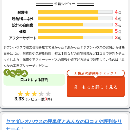
性能レビュー
4
耐震性
点
4
断熱/省エネ性
点
3
設計の自由度
点
5
価格
点
3
アフターサポート
点
ジブンハウスで注文住宅を建てて良かった？悪かった？ジブンハウスの実例から価格
面をはじめ、耐震性や気密断熱性、省エネ性などの住宅性能など口コミで評判をチェ
ックしよう！保障やアフターサービスの情報や値下げ方法まで調査しているのは「み
んなの工務店リサーチ」だけ…
く
こ
工務店の詳細をチェック！
口コミによる評判
もっと詳しく見る
★★★★★
★★★★★
3.33
3
（レビュー数
件）
ヤマダレオハウスの坪単価とみんなの口コミや評判をリ
サーチ！