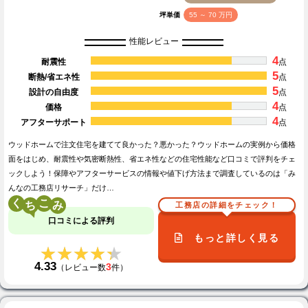
坪単価
55 ～ 70 万円
性能レビュー
4
耐震性
点
5
断熱/省エネ性
点
5
設計の自由度
点
4
価格
点
4
アフターサポート
点
ウッドホームで注文住宅を建てて良かった？悪かった？ウッドホームの実例から価格
面をはじめ、耐震性や気密断熱性、省エネ性などの住宅性能など口コミで評判をチェ
ックしよう！保障やアフターサービスの情報や値下げ方法まで調査しているのは「み
んなの工務店リサーチ」だけ…
く
こ
工務店の詳細をチェック！
口コミによる評判
もっと詳しく見る
★★★★★
★★★★★
4.33
3
（レビュー数
件）