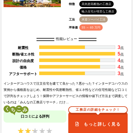
特徴
高気密高断熱の工務店
輸入住宅が得意な工務店
工法
木造ツーバイ工法
坪単価
55 ～ 65 万円
性能レビュー
3
耐震性
点
5
断熱/省エネ性
点
4
設計の自由度
点
4
価格
点
3
アフターサポート
点
インターデコハウスで注文住宅を建てて良かった？悪かった？インターデコハウスの
実例から価格面をはじめ、耐震性や気密断熱性、省エネ性などの住宅性能など口コミ
で評判をチェックしよう！保障やアフターサービスの情報や値下げ方法まで調査して
いるのは「みんなの工務店リサーチ」だけ…
く
こ
工務店の詳細をチェック！
口コミによる評判
もっと詳しく見る
★★★★★
★★★★★