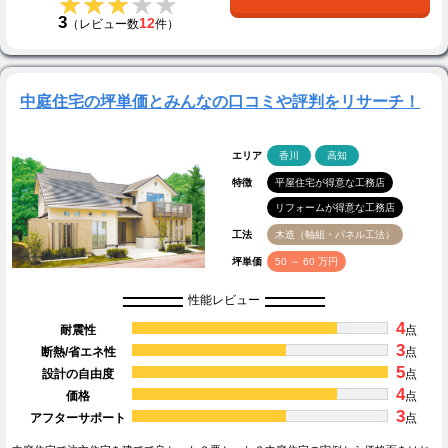
★★★★★
★★★★★
3
12
（レビュー数
件）
中庭住宅の坪単価とみんなの口コミや評判をリサーチ！
エリア
香川
高知
特徴
平屋住宅が得意な工務店
リフォームが得意な工務店
工法
木造（軸組・パネル工法）
坪単価
50 ～ 60 万円
性能レビュー
4
耐震性
点
3
断熱/省エネ性
点
5
設計の自由度
点
4
価格
点
3
アフターサポート
点