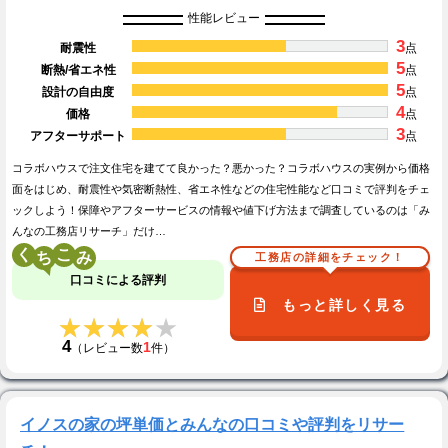
性能レビュー
3
耐震性
点
5
断熱/省エネ性
点
5
設計の自由度
点
4
価格
点
3
アフターサポート
点
コラボハウスで注文住宅を建てて良かった？悪かった？コラボハウスの実例から価格
面をはじめ、耐震性や気密断熱性、省エネ性などの住宅性能など口コミで評判をチェ
ックしよう！保障やアフターサービスの情報や値下げ方法まで調査しているのは「み
んなの工務店リサーチ」だけ…
く
こ
工務店の詳細をチェック！
口コミによる評判
もっと詳しく見る
★★★★★
★★★★★
4
1
（レビュー数
件）
イノスの家の坪単価とみんなの口コミや評判をリサー