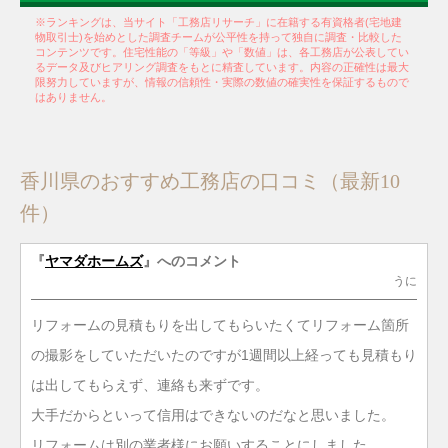
※ランキングは、当サイト「工務店リサーチ」に在籍する有資格者(宅地建
物取引士)を始めとした調査チームが公平性を持って独自に調査・比較した
コンテンツです。住宅性能の「等級」や「数値」は、各工務店が公表してい
るデータ及びヒアリング調査をもとに精査しています。内容の正確性は最大
限努力していますが、情報の信頼性・実際の数値の確実性を保証するもので
はありません。
香川県のおすすめ工務店の口コミ（最新10
件）
『
ヤマダホームズ
』へのコメント
うに
リフォームの見積もりを出してもらいたくてリフォーム箇所
の撮影をしていただいたのですが1週間以上経っても見積もり
は出してもらえず、連絡も来ずです。
大手だからといって信用はできないのだなと思いました。
リフォームは別の業者様にお願いすることにしました。