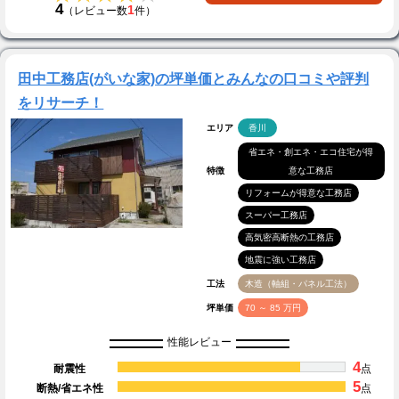
4
1
（レビュー数
件）
田中工務店(がいな家)の坪単価とみんなの口コミや評判
をリサーチ！
エリア
香川
省エネ・創エネ・エコ住宅が得
特徴
意な工務店
リフォームが得意な工務店
スーパー工務店
高気密高断熱の工務店
地震に強い工務店
工法
木造（軸組・パネル工法）
坪単価
70 ～ 85 万円
性能レビュー
4
耐震性
点
5
断熱/省エネ性
点