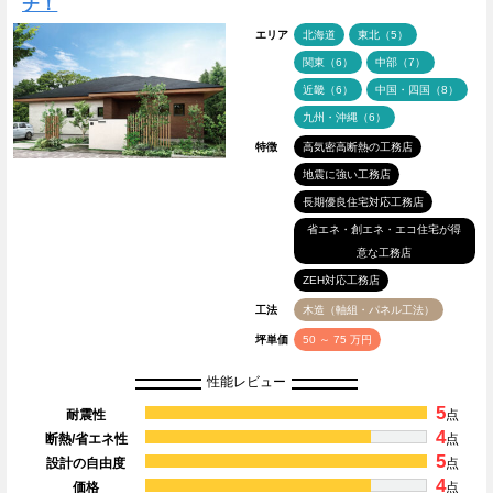
チ！
エリア
北海道
東北（5）
関東（6）
中部（7）
近畿（6）
中国・四国（8）
九州・沖縄（6）
特徴
高気密高断熱の工務店
地震に強い工務店
長期優良住宅対応工務店
省エネ・創エネ・エコ住宅が得
意な工務店
ZEH対応工務店
工法
木造（軸組・パネル工法）
坪単価
50 ～ 75 万円
性能レビュー
5
耐震性
点
4
断熱/省エネ性
点
5
設計の自由度
点
4
価格
点