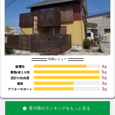
性能レビュー
4
耐震性
点
5
断熱/省エネ性
点
5
設計の自由度
点
3
価格
点
3
アフターサポート
点
香川県のランキングをもっと見る