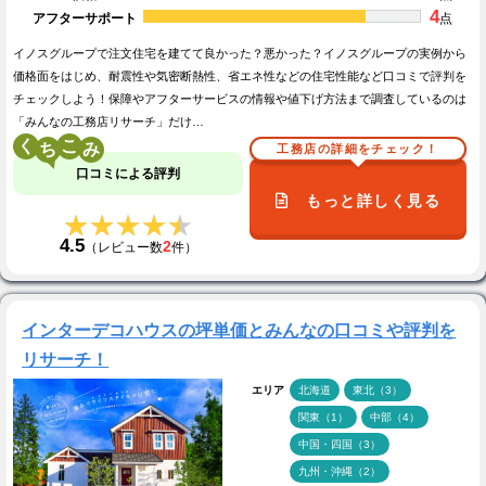
4
アフターサポート
点
イノスグループで注文住宅を建てて良かった？悪かった？イノスグループの実例から
価格面をはじめ、耐震性や気密断熱性、省エネ性などの住宅性能など口コミで評判を
チェックしよう！保障やアフターサービスの情報や値下げ方法まで調査しているのは
「みんなの工務店リサーチ」だけ…
く
こ
工務店の詳細をチェック！
口コミによる評判
もっと詳しく見る
★★★★★
★★★★★
4.5
2
（レビュー数
件）
インターデコハウスの坪単価とみんなの口コミや評判を
リサーチ！
エリア
北海道
東北（3）
関東（1）
中部（4）
中国・四国（3）
九州・沖縄（2）