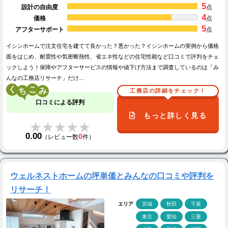
5
設計の自由度
点
4
価格
点
5
アフターサポート
点
イシンホームで注文住宅を建てて良かった？悪かった？イシンホームの実例から価格
面をはじめ、耐震性や気密断熱性、省エネ性などの住宅性能など口コミで評判をチェ
ックしよう！保障やアフターサービスの情報や値下げ方法まで調査しているのは「み
んなの工務店リサーチ」だけ…
く
こ
工務店の詳細をチェック！
口コミによる評判
もっと詳しく見る
★★★★★
★★★★★
0.00
0
（レビュー数
件）
ウェルネストホームの坪単価とみんなの口コミや評判を
リサーチ！
エリア
宮城
秋田
千葉
東京
愛知
三重