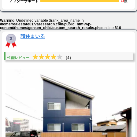
5
アフターサポート
点
Warning
: Undefined variable $rank_area_name in
/home/realestate01/varesearch.com/public_html/wp-
content/themes/gensen_child/custom_search_results.php
on line
816
讃住まいる
★★★★★
★★★★★
性能レビュー
（4）