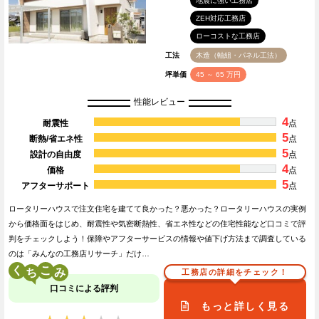
地震に強い工務店
ZEH対応工務店
ローコストな工務店
工法
木造（軸組・パネル工法）
坪単価
45 ～ 65 万円
性能レビュー
4
耐震性
点
5
断熱/省エネ性
点
5
設計の自由度
点
4
価格
点
5
アフターサポート
点
ロータリーハウスで注文住宅を建てて良かった？悪かった？ロータリーハウスの実例
から価格面をはじめ、耐震性や気密断熱性、省エネ性などの住宅性能など口コミで評
判をチェックしよう！保障やアフターサービスの情報や値下げ方法まで調査している
のは「みんなの工務店リサーチ」だけ…
く
こ
工務店の詳細をチェック！
口コミによる評判
もっと詳しく見る