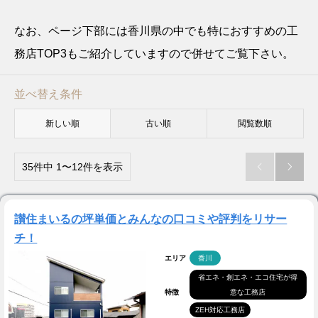
なお、ページ下部には香川県の中でも特におすすめの工
務店TOP3もご紹介していますので併せてご覧下さい。
並べ替え条件
新しい順
古い順
閲覧数順
35件中 1〜12件を表示


讃住まいるの坪単価とみんなの口コミや評判をリサー
チ！
エリア
香川
省エネ・創エネ・エコ住宅が得
特徴
意な工務店
ZEH対応工務店