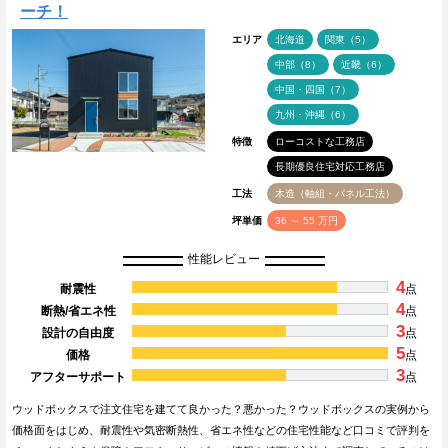
ーチ！
エリア
北海道
関東（5）
中部（8）
近畿（6）
中国・四国（7）
九州・沖縄（6）
特徴
ローコストな工務店
長期優良住宅対応工務店
工法
木造（軸組・パネル工法）
坪単価
36 ～ 55 万円
性能レビュー
4
耐震性
点
4
断熱/省エネ性
点
3
設計の自由度
点
5
価格
点
3
アフターサポート
点
ウッドボックスで注文住宅を建てて良かった？悪かった？ウッドボックスの実例から
価格面をはじめ、耐震性や気密断熱性、省エネ性などの住宅性能など口コミで評判を