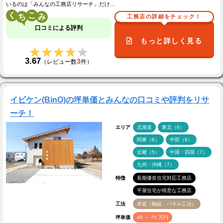
いるのは「みんなの工務店リサーチ」だけ…
く
こ
工務店の詳細をチェック！
口コミによる評判
もっと詳しく見る
★★★★★
★★★★★
3.67
3
（レビュー数
件）
イビケン(BinO)の坪単価とみんなの口コミや評判をリサ
ーチ！
エリア
北海道
東北（6）
関東（6）
中部（8）
近畿（5）
中国・四国（7）
九州・沖縄（7）
特徴
長期優良住宅対応工務店
平屋住宅が得意な工務店
工法
木造（軸組・パネル工法）
坪単価
45 ～ 75 万円