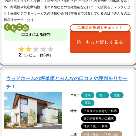
中庭住宅で注文住宅を建てて良かった？悪かった？中庭住宅の実例から価格面をはじ
め、耐震性や気密断熱性、省エネ性などの住宅性能など口コミで評判をチェックしよ
う！保障やアフターサービスの情報や値下げ方法まで調査しているのは「みんなの工
務店リサーチ」だけ…
く
こ
工務店の詳細をチェック！
口コミによる評判
もっと詳しく見る
★★★★★
★★★★★
2
6
（レビュー数
件）
ウッドホームの坪単価とみんなの口コミや評判をリサー
チ！
エリア
徳島
香川
愛媛
高知
特徴
平屋住宅が得意な工務店
高気密高断熱の工務店
地震に強い工務店
工法
木造（軸組・パネル工法）