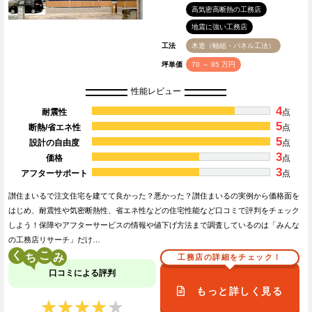
高気密高断熱の工務店
地震に強い工務店
工法
木造（軸組・パネル工法）
坪単価
70 ～ 85 万円
性能レビュー
4
耐震性
点
5
断熱/省エネ性
点
5
設計の自由度
点
3
価格
点
3
アフターサポート
点
讃住まいるで注文住宅を建てて良かった？悪かった？讃住まいるの実例から価格面を
はじめ、耐震性や気密断熱性、省エネ性などの住宅性能など口コミで評判をチェック
しよう！保障やアフターサービスの情報や値下げ方法まで調査しているのは「みんな
の工務店リサーチ」だけ…
く
こ
工務店の詳細をチェック！
口コミによる評判
もっと詳しく見る
★★★★★
★★★★★