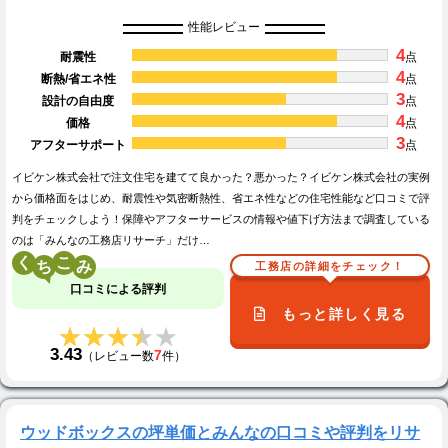
性能レビュー
4
耐震性
点
4
断熱/省エネ性
点
3
設計の自由度
点
4
価格
点
3
アフターサポート
点
イビケン株式会社で注文住宅を建てて良かった？悪かった？イビケン株式会社の実例
から価格面をはじめ、耐震性や気密断熱性、省エネ性などの住宅性能など口コミで評
判をチェックしよう！保障やアフターサービスの情報や値下げ方法まで調査している
のは「みんなの工務店リサーチ」だけ…
く
こ
工務店の詳細をチェック！
口コミによる評判
もっと詳しく見る
★★★★★
★★★★★
3.43
7
（レビュー数
件）
ウッドボックスの坪単価とみんなの口コミや評判をリサ