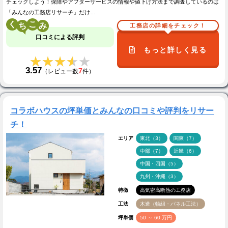
チェックしよう！保障やアフターサービスの情報や値下げ方法まで調査しているのは
「みんなの工務店リサーチ」だけ…
く
こ
工務店の詳細をチェック！
口コミによる評判
もっと詳しく見る
★★★★★
★★★★★
3.57
7
（レビュー数
件）
コラボハウスの坪単価とみんなの口コミや評判をリサー
チ！
エリア
東北（3）
関東（7）
中部（7）
近畿（6）
中国・四国（5）
九州・沖縄（3）
特徴
高気密高断熱の工務店
工法
木造（軸組・パネル工法）
坪単価
50 ～ 60 万円