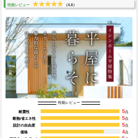
★★★★★
★★★★★
性能レビュー
（4.8）
性能レビュー
5
耐震性
点
5
断熱/省エネ性
点
5
設計の自由度
点
4
価格
点