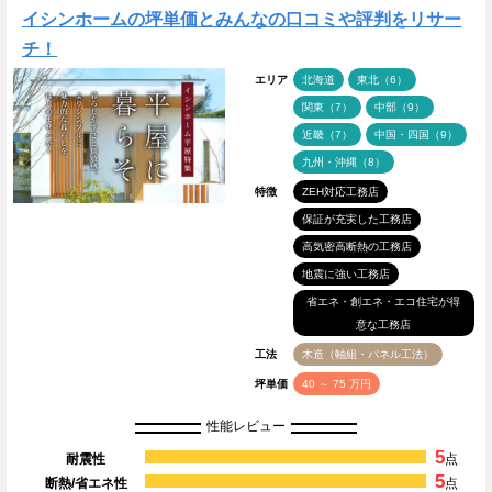
イシンホームの坪単価とみんなの口コミや評判をリサー
チ！
エリア
北海道
東北（6）
関東（7）
中部（9）
近畿（7）
中国・四国（9）
九州・沖縄（8）
特徴
ZEH対応工務店
保証が充実した工務店
高気密高断熱の工務店
地震に強い工務店
省エネ・創エネ・エコ住宅が得
意な工務店
工法
木造（軸組・パネル工法）
坪単価
40 ～ 75 万円
性能レビュー
5
耐震性
点
5
断熱/省エネ性
点