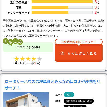
5
設計の自由度
点
3
価格
点
3
アフターサポート
点
田中工務店(がいな家)で注文住宅を建てて良かった？悪かった？田中工務店(がいな家)
の実例から価格面をはじめ、耐震性や気密断熱性、省エネ性などの住宅性能など口コ
ミで評判をチェックしよう！保障やアフターサービスの情報や値下げ方法まで調査し
ているのは「みんなの工務店リサーチ」だけ…
く
こ
工務店の詳細をチェック！
口コミによる評判
もっと詳しく見る
★★★★★
★★★★★
4
1
（レビュー数
件）
ロータリーハウスの坪単価とみんなの口コミや評判をリ
サーチ！
エリア
香川
特徴
長期優良住宅対応工務店