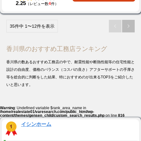
2.25
4
（レビュー数
件）
35件中 1〜12件を表示


香川県のおすすめ工務店ランキング
香川県の数あるおすすめ工務店の中で、耐震性能や断熱性能等の住宅性能と
設計の自由度、価格のバランス（コスパの良さ）アフターサポートの手厚さ
等を総合的に判断をした結果、特におすすめのが出来るTOP3をご紹介した
いと思います。
Warning
: Undefined variable $rank_area_name in
/home/realestate01/varesearch.com/public_html/wp-
content/themes/gensen_child/custom_search_results.php
on line
816
イシンホーム