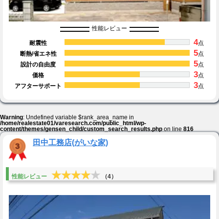
性能レビュー
4
耐震性
点
5
断熱/省エネ性
点
5
設計の自由度
点
3
価格
点
3
アフターサポート
点
Warning
: Undefined variable $rank_area_name in
/home/realestate01/varesearch.com/public_html/wp-
content/themes/gensen_child/custom_search_results.php
on line
816
田中工務店(がいな家)
★★★★★
★★★★★
性能レビュー
（4）