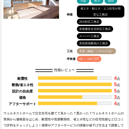
大阪
香川
福岡
省エネ・創エネ・エコ住宅が得
特徴
意な工務店
ZEH対応工務店
長期優良住宅対応工務店
スーパー工務店
高気密高断熱の工務店
工法
木造（軸組・パネル工法）
坪単価
80 ～ 100 万円
性能レビュー
4
耐震性
点
5
断熱/省エネ性
点
5
設計の自由度
点
3
価格
点
4
アフターサポート
点
ウェルネストホームで注文住宅を建てて良かった？悪かった？ウェルネストホームの
実例から価格面をはじめ、耐震性や気密断熱性、省エネ性などの住宅性能など口コミ
で評判をチェックしよう！保障やアフターサービスの情報や値下げ方法まで調査して