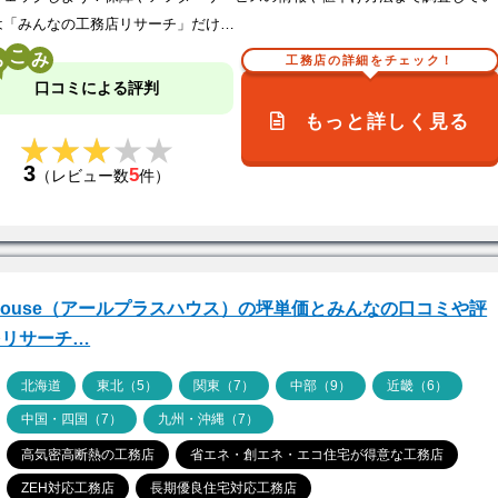
は「みんなの工務店リサーチ」だけ…
こ
工務店の詳細をチェック！
口コミによる評判
もっと詳しく見る
★★★★★
★★★★★
3
5
（レビュー数
件）
house（アールプラスハウス）の坪単価とみんなの口コミや評
をリサーチ…
ア
北海道
東北（5）
関東（7）
中部（9）
近畿（6）
中国・四国（7）
九州・沖縄（7）
高気密高断熱の工務店
省エネ・創エネ・エコ住宅が得意な工務店
ZEH対応工務店
長期優良住宅対応工務店