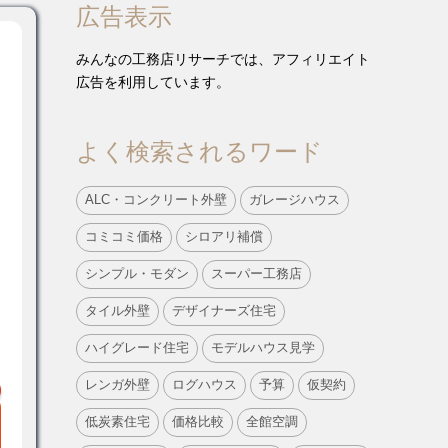
広告表示
みんなの工務店リサーチでは、アフィリエイト
広告を利用しています。
よく検索されるワード
ALC・コンクリート外壁
ガレージハウス
コミコミ価格
シロアリ補償
シンプル・モダン
スーパー工務店
タイル外壁
デザイナーズ住宅
ハイグレード住宅
モデルハウス見学
レンガ外壁
ログハウス
予算
仮契約
低炭素住宅
価格比較
全館空調