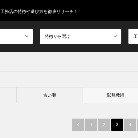
型工務店の特徴や選び方を徹底リサーチ！
特徴から選ぶ
工
古い順
閲覧数順
1
2
3
4
