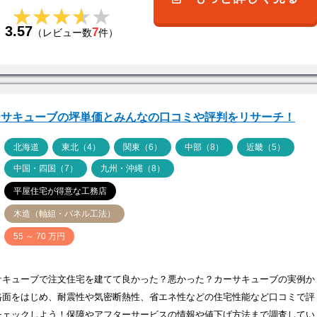
★★★★★
★★★★★
3.57
7
（レビュー数
件）
ーサキューブの坪単価とみんなの口コミや評判をリサーチ！
ア
北海道
東北（4）
関東（6）
中部（8）
近畿（5）
中国・四国（7）
九州・沖縄（8）
平屋住宅が得意な工務店
木造（軸組・パネル工法）
価
55 ～ 70 万円
サキューブで注文住宅を建てて良かった？悪かった？カーサキューブの実例か
格面をはじめ、耐震性や気密断熱性、省エネ性などの住宅性能など口コミで評
チェックしよう！保障やアフターサービスの情報や値下げ方法まで調査してい