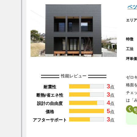
ベ
エリ
特徴
工法
坪単
性能レビュー
ゼロ
3
格面
耐震性
点
チェ
3
断熱/省エネ性
点
は「
4
設計の自由度
点
く
5
価格
点
3
アフターサポート
点