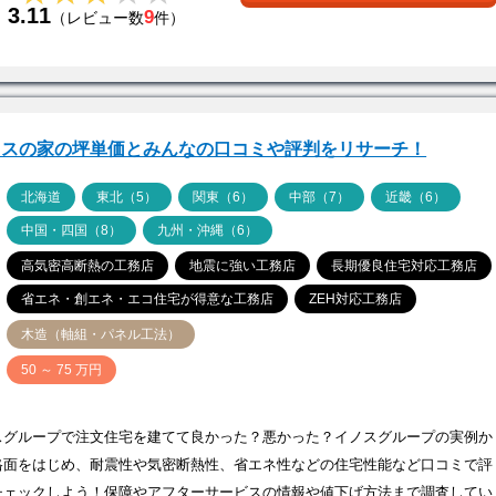
3.11
9
（レビュー数
件）
ノスの家の坪単価とみんなの口コミや評判をリサーチ！
ア
北海道
東北（5）
関東（6）
中部（7）
近畿（6）
中国・四国（8）
九州・沖縄（6）
高気密高断熱の工務店
地震に強い工務店
長期優良住宅対応工務店
省エネ・創エネ・エコ住宅が得意な工務店
ZEH対応工務店
木造（軸組・パネル工法）
価
50 ～ 75 万円
スグループで注文住宅を建てて良かった？悪かった？イノスグループの実例か
格面をはじめ、耐震性や気密断熱性、省エネ性などの住宅性能など口コミで評
チェックしよう！保障やアフターサービスの情報や値下げ方法まで調査してい