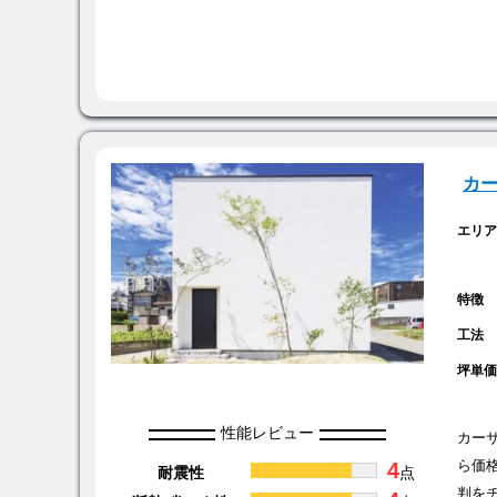
カ
エリ
特徴
工法
坪単
性能レビュー
カー
4
ら価
耐震性
点
判を