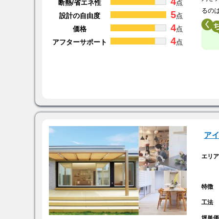
4
断熱/省エネ性
点
るの
5
設計の自由度
点
く
4
価格
点
4
アフターサポート
点
ア
エリ
特徴
工法
坪単