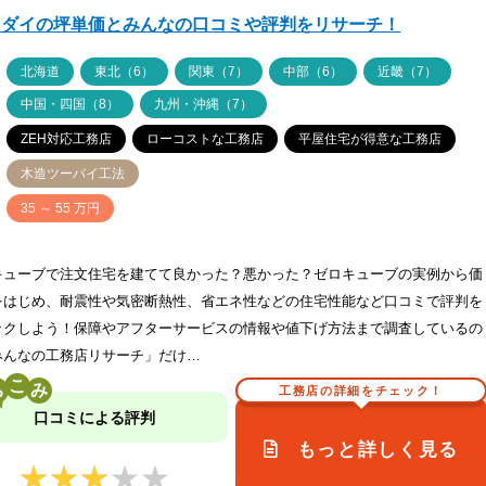
ツダイの坪単価とみんなの口コミや評判をリサーチ！
ア
北海道
東北（6）
関東（7）
中部（6）
近畿（7）
中国・四国（8）
九州・沖縄（7）
ZEH対応工務店
ローコストな工務店
平屋住宅が得意な工務店
木造ツーバイ工法
価
35 ～ 55 万円
キューブで注文住宅を建てて良かった？悪かった？ゼロキューブの実例から価
をはじめ、耐震性や気密断熱性、省エネ性などの住宅性能など口コミで評判を
ックしよう！保障やアフターサービスの情報や値下げ方法まで調査しているの
みんなの工務店リサーチ」だけ…
こ
工務店の詳細をチェック！
口コミによる評判
もっと詳しく見る
★★★★★
★★★★★