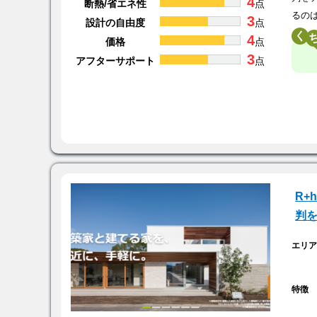
4
断熱/省エネ性
点
るの
3
設計の自由度
点
く
4
価格
点
3
アフターサポート
点
R+
判
エリ
特徴