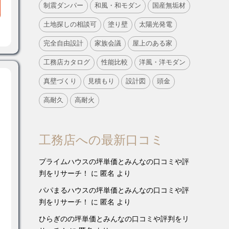
制震ダンパー
和風・和モダン
国産無垢材
土地探しの相談可
塗り壁
太陽光発電
完全自由設計
家族会議
屋上のある家
工務店カタログ
性能比較
洋風・洋モダン
真壁づくり
見積もり
設計図
頭金
高耐久
高耐火
工務店への最新口コミ
プライムハウスの坪単価とみんなの口コミや評
判をリサーチ！
に
匿名
より
パパまるハウスの坪単価とみんなの口コミや評
判をリサーチ！
に
匿名
より
ひらぎのの坪単価とみんなの口コミや評判をリ