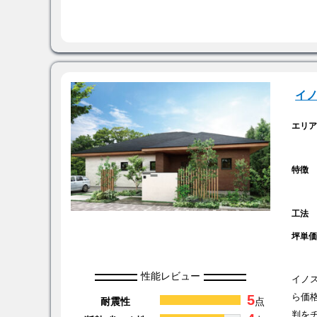
イ
エリ
特徴
工法
坪単
性能レビュー
イノ
5
ら価
耐震性
点
判を