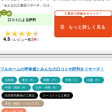
は「みんなの工務店リサーチ」だけ…
こ
工務店の詳細をチェック！
口コミによる評判
もっと詳しく見る
★★★★★
★★★★★
4.5
2
（レビュー数
件）
イフルホームの坪単価とみんなの口コミや評判をリサーチ！
ア
北海道
東北（6）
関東（7）
中部（7）
近畿（5）
中国・四国（9）
九州・沖縄（8）
高気密高断熱の工務店
ローコストな工務店
木造（軸組・パネル工法）
価
65 ～ 80 万円