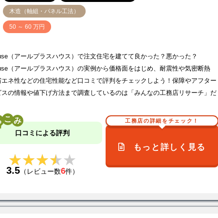
木造（軸組・パネル工法）
価
50 ～ 60 万円
house（アールプラスハウス）で注文住宅を建てて良かった？悪かった？
house（アールプラスハウス）の実例から価格面をはじめ、耐震性や気密断熱
省エネ性などの住宅性能など口コミで評判をチェックしよう！保障やアフター
ビスの情報や値下げ方法まで調査しているのは「みんなの工務店リサーチ」だ
こ
工務店の詳細をチェック！
口コミによる評判
もっと詳しく見る
★★★★★
★★★★★
3.5
6
（レビュー数
件）