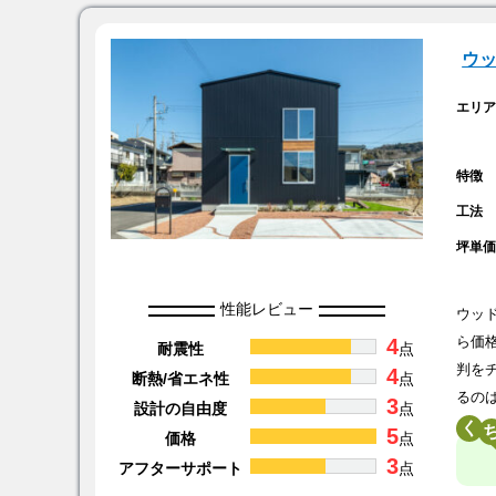
ウ
エリ
特徴
工法
坪単
性能レビュー
ウッ
4
ら価
耐震性
点
判を
4
断熱/省エネ性
点
るの
3
設計の自由度
点
く
5
価格
点
3
アフターサポート
点