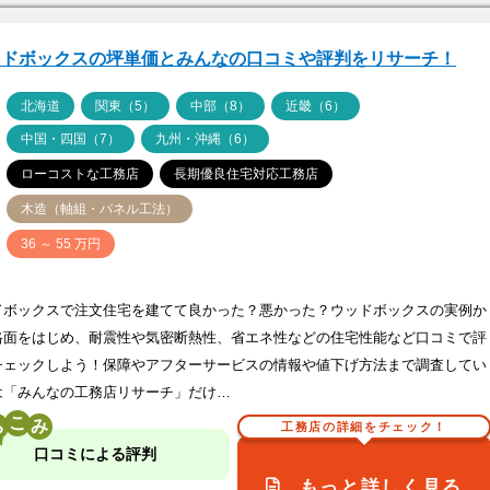
ッドボックスの坪単価とみんなの口コミや評判をリサーチ！
ア
北海道
関東（5）
中部（8）
近畿（6）
中国・四国（7）
九州・沖縄（6）
ローコストな工務店
長期優良住宅対応工務店
木造（軸組・パネル工法）
価
36 ～ 55 万円
ドボックスで注文住宅を建てて良かった？悪かった？ウッドボックスの実例か
格面をはじめ、耐震性や気密断熱性、省エネ性などの住宅性能など口コミで評
チェックしよう！保障やアフターサービスの情報や値下げ方法まで調査してい
は「みんなの工務店リサーチ」だけ…
こ
工務店の詳細をチェック！
口コミによる評判
もっと詳しく見る