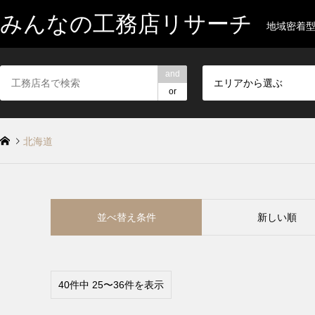
みんなの工務店リサーチ
地域密着
and
エリアから選ぶ
or
北海道
並べ替え条件
新しい順
40件中 25〜36件を表示