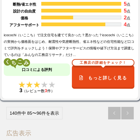
5
断熱/省エネ性
点
5
設計の自由度
点
2
価格
点
4
アフターサポート
点
icocochi（いここち）で注文住宅を建てて良かった？悪かった？icocochi（いここち）
の実例から価格面をはじめ、耐震性や気密断熱性、省エネ性などの住宅性能など口コ
ミで評判をチェックしよう！保障やアフターサービスの情報や値下げ方法まで調査し
ているのは「みんなの工務店リサーチ」だけ…
く
こ
工務店の詳細をチェック！
口コミによる評判
もっと詳しく見る
★★★★★
★★★★★
3
3
（レビュー数
件）
140件中 85〜96件を表示


広告表示