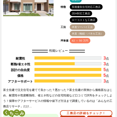
特徴
長期優良住宅対応工務店
ZEH対応工務店
ローコストな工務店
工法
木造ツーバイ工法
木造（軸組・パネル工法）
坪単価
42 ～ 50 万円
性能レビュー
3
耐震性
点
3
断熱/省エネ性
点
5
設計の自由度
点
5
価格
点
3
アフターサポート
点
富士住建で注文住宅を建てて良かった？悪かった？富士住建の実例から価格面をはじ
め、耐震性や気密断熱性、省エネ性などの住宅性能など口コミで評判をチェックしよ
う！保障やアフターサービスの情報や値下げ方法まで調査しているのは「みんなの工
務店リサーチ」だけ…
く
こ
工務店の詳細をチェック！