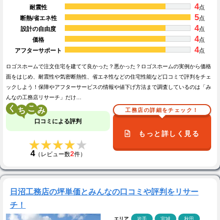
4
耐震性
点
5
断熱/省エネ性
点
4
設計の自由度
点
4
価格
点
4
アフターサポート
点
ロゴスホームで注文住宅を建てて良かった？悪かった？ロゴスホームの実例から価格
面をはじめ、耐震性や気密断熱性、省エネ性などの住宅性能など口コミで評判をチェ
ックしよう！保障やアフターサービスの情報や値下げ方法まで調査しているのは「み
んなの工務店リサーチ」だけ…
く
こ
工務店の詳細をチェック！
口コミによる評判
もっと詳しく見る
★★★★★
★★★★★
4
2
（レビュー数
件）
日沼工務店の坪単価とみんなの口コミや評判をリサー
チ！
エリア
岩手
宮城
秋田