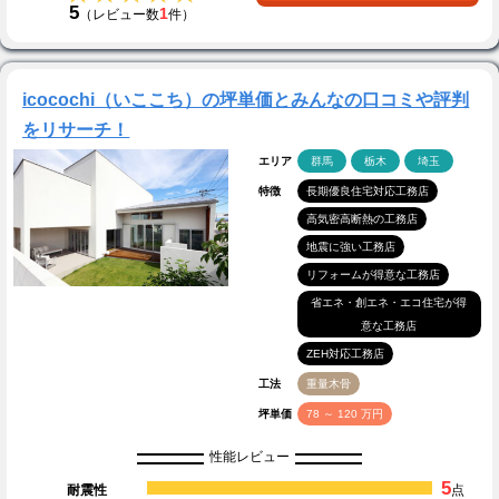
5
1
（レビュー数
件）
icocochi（いここち）の坪単価とみんなの口コミや評判
をリサーチ！
エリア
群馬
栃木
埼玉
特徴
長期優良住宅対応工務店
高気密高断熱の工務店
地震に強い工務店
リフォームが得意な工務店
省エネ・創エネ・エコ住宅が得
意な工務店
ZEH対応工務店
工法
重量木骨
坪単価
78 ～ 120 万円
性能レビュー
5
耐震性
点