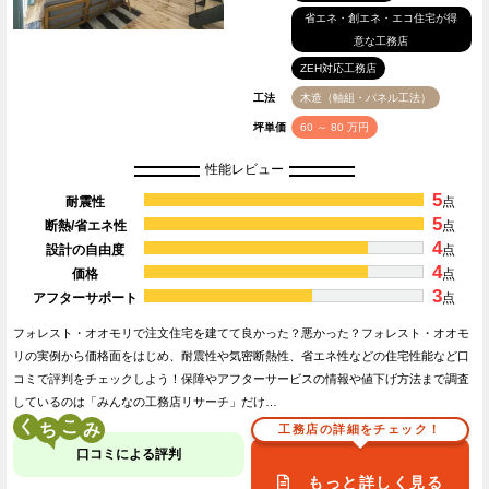
省エネ・創エネ・エコ住宅が得
意な工務店
ZEH対応工務店
工法
木造（軸組・パネル工法）
坪単価
60 ～ 80 万円
性能レビュー
5
耐震性
点
5
断熱/省エネ性
点
4
設計の自由度
点
4
価格
点
3
アフターサポート
点
フォレスト・オオモリで注文住宅を建てて良かった？悪かった？フォレスト・オオモ
リの実例から価格面をはじめ、耐震性や気密断熱性、省エネ性などの住宅性能など口
コミで評判をチェックしよう！保障やアフターサービスの情報や値下げ方法まで調査
しているのは「みんなの工務店リサーチ」だけ…
く
こ
工務店の詳細をチェック！
口コミによる評判
もっと詳しく見る