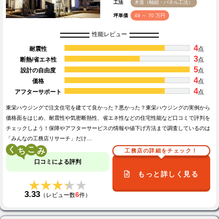
工法
木造（軸組・パネル工法）
坪単価
49 ～ 70 万円
性能レビュー
4
耐震性
点
3
断熱/省エネ性
点
5
設計の自由度
点
4
価格
点
4
アフターサポート
点
東栄ハウジングで注文住宅を建てて良かった？悪かった？東栄ハウジングの実例から
価格面をはじめ、耐震性や気密断熱性、省エネ性などの住宅性能など口コミで評判を
チェックしよう！保障やアフターサービスの情報や値下げ方法まで調査しているのは
「みんなの工務店リサーチ」だけ…
く
こ
工務店の詳細をチェック！
口コミによる評判
もっと詳しく見る
★★★★★
★★★★★
3.33
6
（レビュー数
件）