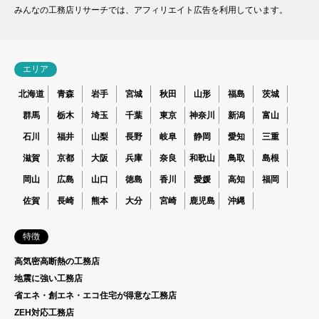
みんなの工務店リサーチでは、アフィリエイト広告を利用しています。
エリア
北海道
青森
岩手
宮城
秋田
山形
福島
茨城
群馬
栃木
埼玉
千葉
東京
神奈川
新潟
富山
石川
福井
山梨
長野
岐阜
静岡
愛知
三重
滋賀
京都
大阪
兵庫
奈良
和歌山
鳥取
島根
岡山
広島
山口
徳島
香川
愛媛
高知
福岡
佐賀
長崎
熊本
大分
宮崎
鹿児島
沖縄
特徴
高気密高断熱の工務店
地震に強い工務店
省エネ・創エネ・エコ住宅が得意な工務店
ZEH対応工務店