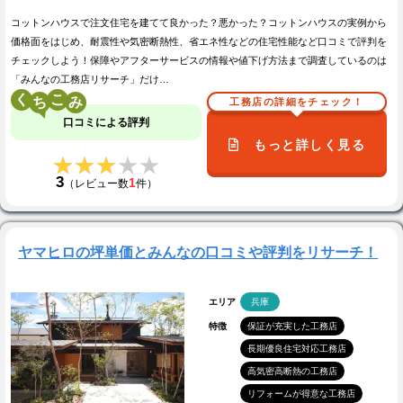
コットンハウスで注文住宅を建てて良かった？悪かった？コットンハウスの実例から
価格面をはじめ、耐震性や気密断熱性、省エネ性などの住宅性能など口コミで評判を
チェックしよう！保障やアフターサービスの情報や値下げ方法まで調査しているのは
「みんなの工務店リサーチ」だけ…
く
こ
工務店の詳細をチェック！
口コミによる評判
もっと詳しく見る
★★★★★
★★★★★
3
1
（レビュー数
件）
ヤマヒロの坪単価とみんなの口コミや評判をリサーチ！
エリア
兵庫
特徴
保証が充実した工務店
長期優良住宅対応工務店
高気密高断熱の工務店
リフォームが得意な工務店