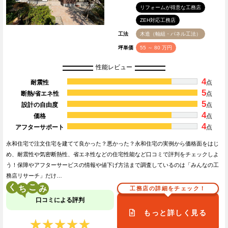
リフォームが得意な工務店
ZEH対応工務店
工法
木造（軸組・パネル工法）
坪単価
55 ～ 80 万円
性能レビュー
4
耐震性
点
5
断熱/省エネ性
点
5
設計の自由度
点
4
価格
点
4
アフターサポート
点
永和住宅で注文住宅を建てて良かった？悪かった？永和住宅の実例から価格面をはじ
め、耐震性や気密断熱性、省エネ性などの住宅性能など口コミで評判をチェックしよ
う！保障やアフターサービスの情報や値下げ方法まで調査しているのは「みんなの工
務店リサーチ」だけ…
く
こ
工務店の詳細をチェック！
口コミによる評判
もっと詳しく見る
★★★★★
★★★★★