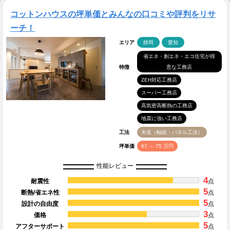
コットンハウスの坪単価とみんなの口コミや評判をリサ
ーチ！
エリア
静岡
愛知
省エネ・創エネ・エコ住宅が得
特徴
意な工務店
ZEH対応工務店
スーパー工務店
高気密高断熱の工務店
地震に強い工務店
工法
木造（軸組・パネル工法）
坪単価
67 ～ 75 万円
性能レビュー
4
耐震性
点
5
断熱/省エネ性
点
5
設計の自由度
点
3
価格
点
5
アフターサポート
点