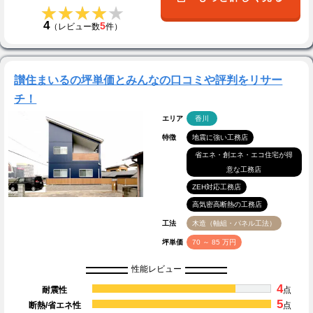
★★★★★
★★★★★
4
5
（レビュー数
件）
讃住まいるの坪単価とみんなの口コミや評判をリサー
チ！
エリア
香川
特徴
地震に強い工務店
省エネ・創エネ・エコ住宅が得
意な工務店
ZEH対応工務店
高気密高断熱の工務店
工法
木造（軸組・パネル工法）
坪単価
70 ～ 85 万円
性能レビュー
4
耐震性
点
5
断熱/省エネ性
点