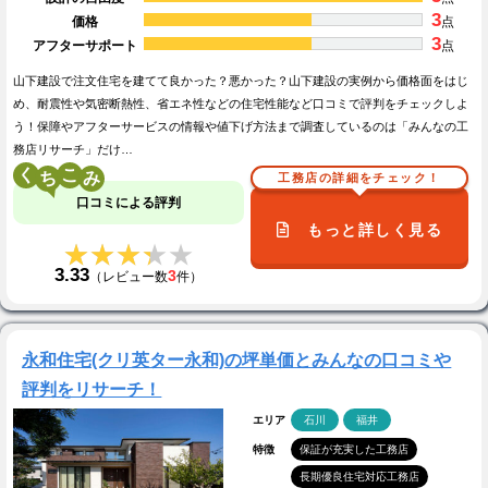
3
価格
点
3
アフターサポート
点
山下建設で注文住宅を建てて良かった？悪かった？山下建設の実例から価格面をはじ
め、耐震性や気密断熱性、省エネ性などの住宅性能など口コミで評判をチェックしよ
う！保障やアフターサービスの情報や値下げ方法まで調査しているのは「みんなの工
務店リサーチ」だけ…
く
こ
工務店の詳細をチェック！
口コミによる評判
もっと詳しく見る
★★★★★
★★★★★
3.33
3
（レビュー数
件）
永和住宅(クリ英ター永和)の坪単価とみんなの口コミや
評判をリサーチ！
エリア
石川
福井
特徴
保証が充実した工務店
長期優良住宅対応工務店