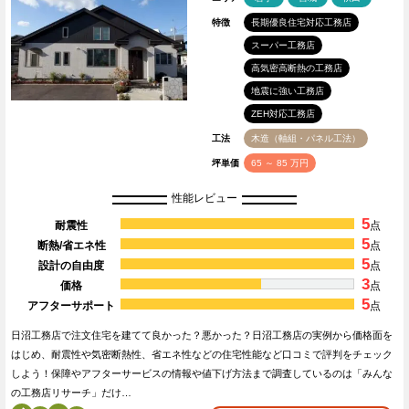
特徴
長期優良住宅対応工務店
スーパー工務店
高気密高断熱の工務店
地震に強い工務店
ZEH対応工務店
工法
木造（軸組・パネル工法）
坪単価
65 ～ 85 万円
性能レビュー
5
耐震性
点
5
断熱/省エネ性
点
5
設計の自由度
点
3
価格
点
5
アフターサポート
点
日沼工務店で注文住宅を建てて良かった？悪かった？日沼工務店の実例から価格面を
はじめ、耐震性や気密断熱性、省エネ性などの住宅性能など口コミで評判をチェック
しよう！保障やアフターサービスの情報や値下げ方法まで調査しているのは「みんな
の工務店リサーチ」だけ…