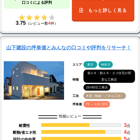
口コミによる評判
もっと詳しく見る
★★★★★
★★★★★
3.75
4
（レビュー数
件）
山下建設の坪単価とみんなの口コミや評判をリサーチ！
エリア
東京
神奈川
省エネ・創エネ・エコ住宅が得
特徴
意な工務店
ZEH対応工務店
工法
木造（軸組・パネル工法）
坪単価
70 ～ 110 万円
性能レビュー
3
耐震性
点
4
断熱/省エネ性
点
5
設計の自由度
点