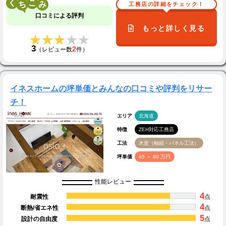
く
こ
工務店の詳細をチェック！
口コミによる評判
もっと詳しく見る
★★★★★
★★★★★
3
2
（レビュー数
件）
イネスホームの坪単価とみんなの口コミや評判をリサー
チ！
エリア
北海道
特徴
ZEH対応工務店
工法
木造（軸組・パネル工法）
坪単価
65 ～ 80 万円
性能レビュー
4
耐震性
点
4
断熱/省エネ性
点
5
設計の自由度
点