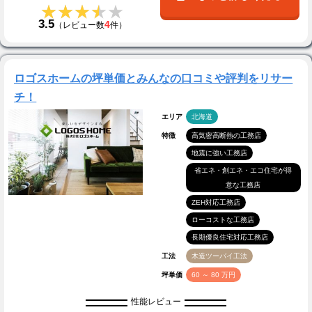
★★★★★
★★★★★
3.5
4
（レビュー数
件）
ロゴスホームの坪単価とみんなの口コミや評判をリサー
チ！
エリア
北海道
特徴
高気密高断熱の工務店
地震に強い工務店
省エネ・創エネ・エコ住宅が得
意な工務店
ZEH対応工務店
ローコストな工務店
長期優良住宅対応工務店
工法
木造ツーバイ工法
坪単価
60 ～ 80 万円
性能レビュー