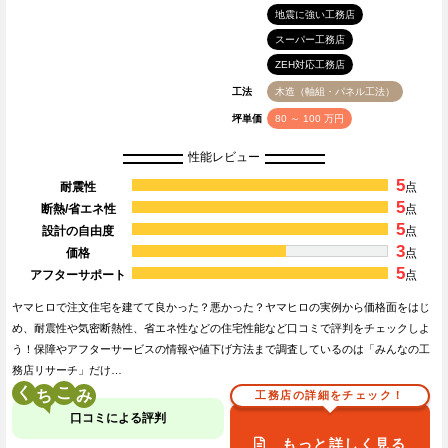
地震に強い工務店
スーパー工務店
ZEH対応工務店
工法
木造（軸組・パネル工法）
坪単価
80 ～ 100 万円
性能レビュー
5
耐震性
点
5
断熱/省エネ性
点
5
設計の自由度
点
3
価格
点
5
アフターサポート
点
ヤマヒロで注文住宅を建てて良かった？悪かった？ヤマヒロの実例から価格面をはじ
め、耐震性や気密断熱性、省エネ性などの住宅性能など口コミで評判をチェックしよ
う！保障やアフターサービスの情報や値下げ方法まで調査しているのは「みんなの工
務店リサーチ」だけ…
く
こ
工務店の詳細をチェック！
口コミによる評判
もっと詳しく見る