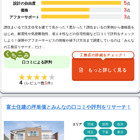
5
設計の自由度
点
3
価格
点
3
アフターサポート
点
讃住まいるで注文住宅を建てて良かった？悪かった？讃住まいるの実例から価格面を
はじめ、耐震性や気密断熱性、省エネ性などの住宅性能など口コミで評判をチェック
しよう！保障やアフターサービスの情報や値下げ方法まで調査しているのは「みんな
の工務店リサーチ」だけ…
く
こ
工務店の詳細をチェック！
口コミによる評判
もっと詳しく見る
★★★★★
★★★★★
4
1
（レビュー数
件）
富士住建の坪単価とみんなの口コミや評判をリサーチ！
エリア
茨城
群馬
栃木
埼玉
千葉
東京
神奈川