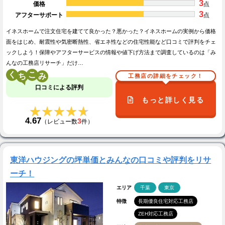
3
価格
点
3
アフターサポート
点
イネスホームで注文住宅を建てて良かった？悪かった？イネスホームの実例から価格
面をはじめ、耐震性や気密断熱性、省エネ性などの住宅性能など口コミで評判をチェ
ックしよう！保障やアフターサービスの情報や値下げ方法まで調査しているのは「み
んなの工務店リサーチ」だけ…
く
こ
工務店の詳細をチェック！
口コミによる評判
もっと詳しく見る
★★★★★
★★★★★
4.67
3
（レビュー数
件）
東洋ハウジングの坪単価とみんなの口コミや評判をリサ
ーチ！
エリア
千葉
東京
特徴
長期優良住宅対応工務店
ZEH対応工務店