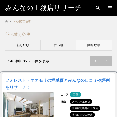
みんなの工務店リサーチ
検索
ZEH対応工務店
並べ替え条件
新しい順
古い順
閲覧数順
140件中 85〜96件を表示


フォレスト・オオモリの坪単価とみんなの口コミや評判
をリサーチ！
エリア
三重
特徴
スーパー工務店
高気密高断熱の工務店
地震に強い工務店