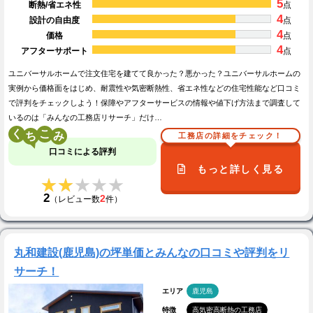
5
断熱/省エネ性
点
4
設計の自由度
点
4
価格
点
4
アフターサポート
点
ユニバーサルホームで注文住宅を建てて良かった？悪かった？ユニバーサルホームの
実例から価格面をはじめ、耐震性や気密断熱性、省エネ性などの住宅性能など口コミ
で評判をチェックしよう！保障やアフターサービスの情報や値下げ方法まで調査して
いるのは「みんなの工務店リサーチ」だけ…
く
こ
工務店の詳細をチェック！
口コミによる評判
もっと詳しく見る
★★★★★
★★★★★
2
2
（レビュー数
件）
丸和建設(鹿児島)の坪単価とみんなの口コミや評判をリ
サーチ！
エリア
鹿児島
特徴
高気密高断熱の工務店