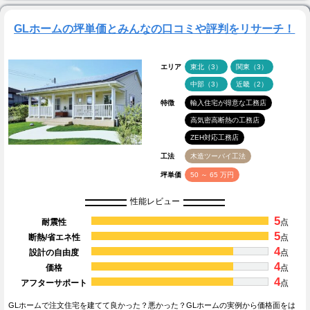
GLホームの坪単価とみんなの口コミや評判をリサーチ！
エリア
東北（3）
関東（3）
中部（3）
近畿（2）
特徴
輸入住宅が得意な工務店
高気密高断熱の工務店
ZEH対応工務店
工法
木造ツーバイ工法
坪単価
50 ～ 65 万円
性能レビュー
5
耐震性
点
5
断熱/省エネ性
点
4
設計の自由度
点
4
価格
点
4
アフターサポート
点
GLホームで注文住宅を建てて良かった？悪かった？GLホームの実例から価格面をは