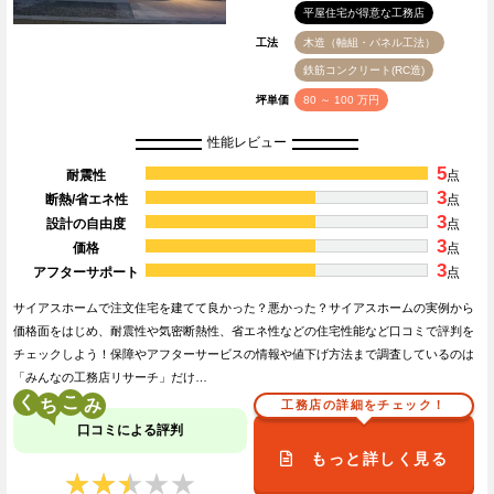
平屋住宅が得意な工務店
工法
木造（軸組・パネル工法）
鉄筋コンクリート(RC造)
坪単価
80 ～ 100 万円
性能レビュー
5
耐震性
点
3
断熱/省エネ性
点
3
設計の自由度
点
3
価格
点
3
アフターサポート
点
サイアスホームで注文住宅を建てて良かった？悪かった？サイアスホームの実例から
価格面をはじめ、耐震性や気密断熱性、省エネ性などの住宅性能など口コミで評判を
チェックしよう！保障やアフターサービスの情報や値下げ方法まで調査しているのは
「みんなの工務店リサーチ」だけ…
く
こ
工務店の詳細をチェック！
口コミによる評判
もっと詳しく見る
★★★★★
★★★★★