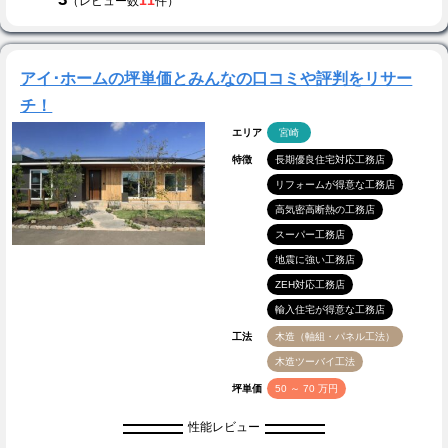
11
（レビュー数
件）
アイ･ホームの坪単価とみんなの口コミや評判をリサー
チ！
エリア
宮崎
特徴
長期優良住宅対応工務店
リフォームが得意な工務店
高気密高断熱の工務店
スーパー工務店
地震に強い工務店
ZEH対応工務店
輸入住宅が得意な工務店
工法
木造（軸組・パネル工法）
木造ツーバイ工法
坪単価
50 ～ 70 万円
性能レビュー