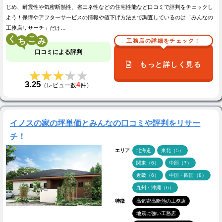
じめ、耐震性や気密断熱性、省エネ性などの住宅性能など口コミで評判をチェックし
よう！保障やアフターサービスの情報や値下げ方法まで調査しているのは「みんなの
工務店リサーチ」だけ…
く
こ
工務店の詳細をチェック！
口コミによる評判
もっと詳しく見る
★★★★★
★★★★★
3.25
4
（レビュー数
件）
イノスの家の坪単価とみんなの口コミや評判をリサー
チ！
エリア
北海道
東北（5）
関東（6）
中部（7）
近畿（6）
中国・四国（8）
九州・沖縄（6）
特徴
高気密高断熱の工務店
地震に強い工務店