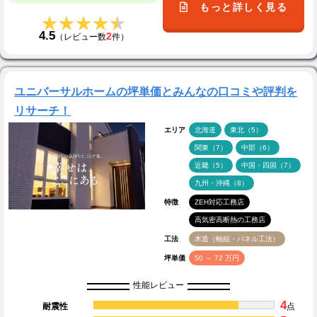
もっと詳しく見る
★★★★★
★★★★★
4.5
2
（レビュー数
件）
ユニバーサルホームの坪単価とみんなの口コミや評判を
リサーチ！
エリア
北海道
東北（5）
関東（7）
中部（6）
近畿（5）
中国・四国（7）
九州・沖縄（8）
特徴
ZEH対応工務店
高気密高断熱の工務店
工法
木造（軸組・パネル工法）
坪単価
50 ～ 72 万円
性能レビュー
4
耐震性
点