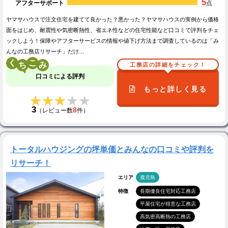
5
アフターサポート
点
ヤマサハウスで注文住宅を建てて良かった？悪かった？ヤマサハウスの実例から価格
面をはじめ、耐震性や気密断熱性、省エネ性などの住宅性能など口コミで評判をチェ
ックしよう！保障やアフターサービスの情報や値下げ方法まで調査しているのは「み
んなの工務店リサーチ」だけ…
く
こ
工務店の詳細をチェック！
口コミによる評判
もっと詳しく見る
★★★★★
★★★★★
3
8
（レビュー数
件）
トータルハウジングの坪単価とみんなの口コミや評判を
リサーチ！
エリア
鹿児島
特徴
長期優良住宅対応工務店
平屋住宅が得意な工務店
高気密高断熱の工務店