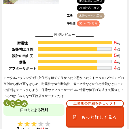
地震に強い工務店
ZEH対応工務店
工法
木造ツーバイ工法
坪単価
55 ～ 70 万円
性能レビュー
5
耐震性
点
4
断熱/省エネ性
点
5
設計の自由度
点
4
価格
点
4
アフターサポート
点
トータルハウジングで注文住宅を建てて良かった？悪かった？トータルハウジングの
実例から価格面をはじめ、耐震性や気密断熱性、省エネ性などの住宅性能など口コミ
で評判をチェックしよう！保障やアフターサービスの情報や値下げ方法まで調査して
いるのは「みんなの工務店リサーチ」だけ…
く
こ
工務店の詳細をチェック！
口コミによる評判
もっと詳しく見る
★★★★★
★★★★★
3