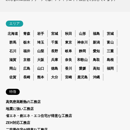
エリア
北海道
青森
岩手
宮城
秋田
山形
福島
茨城
群馬
栃木
埼玉
千葉
東京
神奈川
新潟
富山
石川
福井
山梨
長野
岐阜
静岡
愛知
三重
滋賀
京都
大阪
兵庫
奈良
和歌山
鳥取
島根
岡山
広島
山口
徳島
香川
愛媛
高知
福岡
佐賀
長崎
熊本
大分
宮崎
鹿児島
沖縄
特徴
高気密高断熱の工務店
地震に強い工務店
省エネ・創エネ・エコ住宅が得意な工務店
ZEH対応工務店
二世帯住宅が得意な工務店