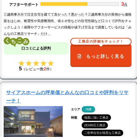
3
アフターサポート
点
三越商事大分で注文住宅を建てて良かった？悪かった？三越商事大分の実例から価格
面をはじめ、耐震性や気密断熱性、省エネ性などの住宅性能など口コミで評判をチェ
ックしよう！保障やアフターサービスの情報や値下げ方法まで調査しているのは「み
んなの工務店リサーチ」だけ…
く
こ
工務店の詳細をチェック！
口コミによる評判
もっと詳しく見る
★★★★★
★★★★★
5
2
（レビュー数
件）
サイアスホームの坪単価とみんなの口コミや評判をリサ
ーチ！
エリア
沖縄
特徴
地震に強い工務店
ZEH対応工務店
二世帯住宅が得意な工務店