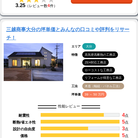
3.25
4
（レビュー数
件）
三越商事大分の坪単価とみんなの口コミや評判をリサー
チ！
エリア
大分
特徴
高気密高断熱の工務店
ZEH対応工務店
ローコストな工務店
リフォームが得意な工務店
工法
木造（軸組・パネル工法）
坪単価
39 ～ 50 万円
性能レビュー
4
耐震性
点
5
断熱/省エネ性
点
3
設計の自由度
点
5
価格
点