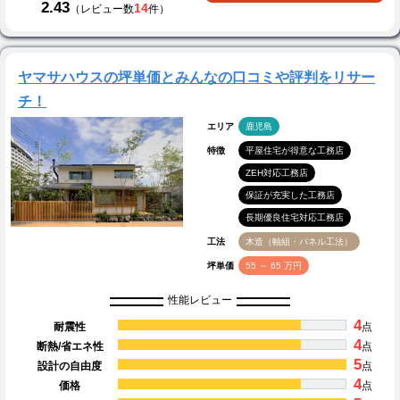
2.43
14
（レビュー数
件）
ヤマサハウスの坪単価とみんなの口コミや評判をリサー
チ！
エリア
鹿児島
特徴
平屋住宅が得意な工務店
ZEH対応工務店
保証が充実した工務店
長期優良住宅対応工務店
工法
木造（軸組・パネル工法）
坪単価
55 ～ 65 万円
性能レビュー
4
耐震性
点
4
断熱/省エネ性
点
5
設計の自由度
点
4
価格
点