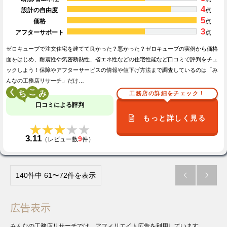
4
設計の自由度
点
5
価格
点
3
アフターサポート
点
ゼロキューブで注文住宅を建てて良かった？悪かった？ゼロキューブの実例から価格
面をはじめ、耐震性や気密断熱性、省エネ性などの住宅性能など口コミで評判をチェ
ックしよう！保障やアフターサービスの情報や値下げ方法まで調査しているのは「み
んなの工務店リサーチ」だけ…
く
こ
工務店の詳細をチェック！
口コミによる評判
もっと詳しく見る
★★★★★
★★★★★
3.11
9
（レビュー数
件）
140件中 61〜72件を表示


広告表示
みんなの工務店リサーチでは、アフィリエイト広告を利用しています。