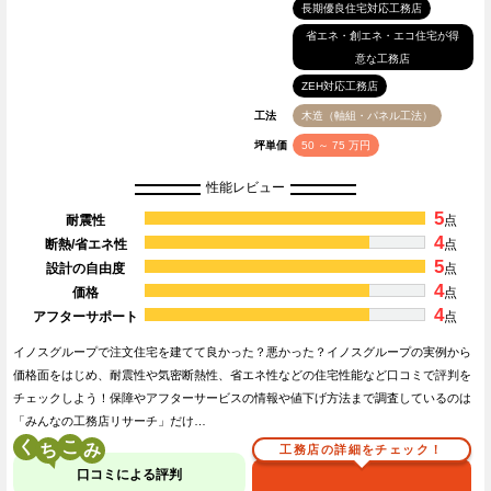
長期優良住宅対応工務店
省エネ・創エネ・エコ住宅が得
意な工務店
ZEH対応工務店
工法
木造（軸組・パネル工法）
坪単価
50 ～ 75 万円
性能レビュー
5
耐震性
点
4
断熱/省エネ性
点
5
設計の自由度
点
4
価格
点
4
アフターサポート
点
イノスグループで注文住宅を建てて良かった？悪かった？イノスグループの実例から
価格面をはじめ、耐震性や気密断熱性、省エネ性などの住宅性能など口コミで評判を
チェックしよう！保障やアフターサービスの情報や値下げ方法まで調査しているのは
「みんなの工務店リサーチ」だけ…
く
こ
工務店の詳細をチェック！
口コミによる評判