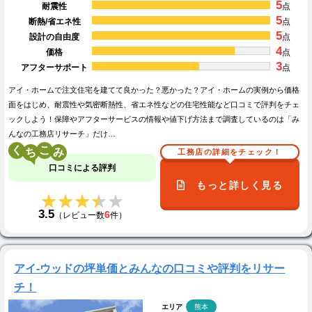
5
耐震性
点
5
断熱/省エネ性
点
5
設計の自由度
点
4
価格
点
3
アフターサポート
点
アイ・ホームで注文住宅を建てて良かった？悪かった？アイ・ホームの実例から価格
面をはじめ、耐震性や気密断熱性、省エネ性などの住宅性能など口コミで評判をチェ
ックしよう！保障やアフターサービスの情報や値下げ方法まで調査しているのは「み
んなの工務店リサーチ」だけ…
く
こ
工務店の詳細をチェック！
口コミによる評判
もっと詳しく見る
★★★★★
★★★★★
3.5
6
（レビュー数
件）
アイ-ウッドの坪単価とみんなの口コミや評判をリサー
チ！
エリア
熊本