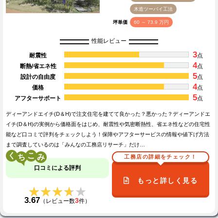
木造ツーバイ工法
坪単価
60 ～ 73.9 万円
性能レビュー
3
耐震性
点
4
断熱/省エネ性
点
5
設計の自由度
点
4
価格
点
5
アフターサポート
点
ディーアンドエイチ(D＆H)で注文住宅を建てて良かった？悪かった？ディーアンドエ
イチ(D＆H)の実例から価格面をはじめ、耐震性や気密断熱性、省エネ性などの住宅性
能など口コミで評判をチェックしよう！保障やアフターサービスの情報や値下げ方法
まで調査しているのは「みんなの工務店リサーチ」だけ…
く
こ
工務店の詳細をチェック！
口コミによる評判
もっと詳しく見る
★★★★★
★★★★★
3.67
3
（レビュー数
件）