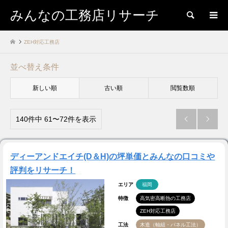
みんなの工務店リサーチ
検索
ZEH対応工務店
並べ替え条件
新しい順
古い順
閲覧数順
140件中 61〜72件を表示


ディーアンドエイチ(D＆H)の坪単価とみんなの口コミや
評判をリサーチ！
エリア
福岡
特徴
高気密高断熱の工務店
ZEH対応工務店
工法
木造（軸組・パネル工法）