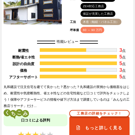
ZEH対応工務店
保証が充実した工務店
工法
木造（軸組・パネル工法）
坪単価
60 ～ 90 万円
性能レビュー
3
耐震性
点
5
断熱/省エネ性
点
5
設計の自由度
点
3
価格
点
5
アフターサポート
点
丸和建設で注文住宅を建てて良かった？悪かった？丸和建設の実例から価格面をはじ
め、耐震性や気密断熱性、省エネ性などの住宅性能など口コミで評判をチェックしよ
う！保障やアフターサービスの情報や値下げ方法まで調査しているのは「みんなの工
務店リサーチ」だけ…
く
こ
工務店の詳細をチェック！
口コミによる評判
もっと詳しく見る
★★★★★
★★★★★