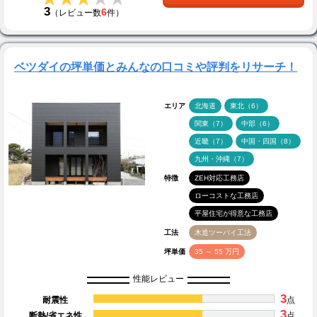
3
6
（レビュー数
件）
ベツダイの坪単価とみんなの口コミや評判をリサーチ！
エリア
北海道
東北（6）
関東（7）
中部（6）
近畿（7）
中国・四国（8）
九州・沖縄（7）
特徴
ZEH対応工務店
ローコストな工務店
平屋住宅が得意な工務店
工法
木造ツーバイ工法
坪単価
35 ～ 55 万円
性能レビュー
3
耐震性
点
3
断熱/省エネ性
点