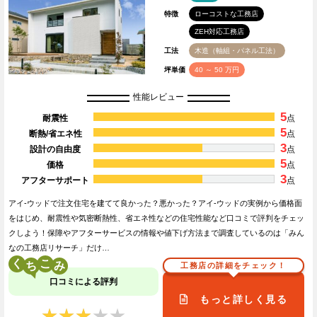
特徴
ローコストな工務店
ZEH対応工務店
工法
木造（軸組・パネル工法）
坪単価
40 ～ 50 万円
性能レビュー
5
耐震性
点
5
断熱/省エネ性
点
3
設計の自由度
点
5
価格
点
3
アフターサポート
点
アイ-ウッドで注文住宅を建てて良かった？悪かった？アイ-ウッドの実例から価格面
をはじめ、耐震性や気密断熱性、省エネ性などの住宅性能など口コミで評判をチェッ
クしよう！保障やアフターサービスの情報や値下げ方法まで調査しているのは「みん
なの工務店リサーチ」だけ…
く
こ
工務店の詳細をチェック！
口コミによる評判
もっと詳しく見る
★★★★★
★★★★★