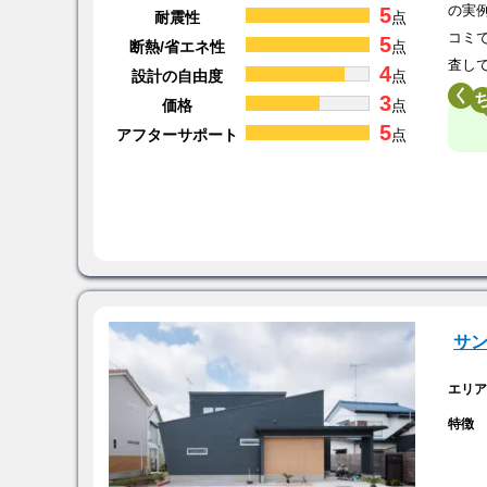
5
の実
耐震性
点
コミ
5
断熱/省エネ性
点
査し
4
設計の自由度
点
く
3
価格
点
5
アフターサポート
点
サ
エリ
特徴