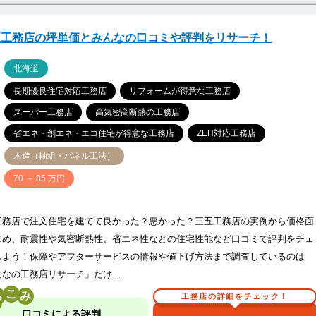
五工務店の坪単価とみんなの口コミや評判をリサーチ！
ア
北海道
長期優良住宅対応工務店
リフォームが得意な工務店
スーパー工務店
高気密高断熱の工務店
省エネ・創エネ・エコ住宅が得意な工務店
ZEH対応工務店
木造（軸組・パネル工法）
価
70 ～ 85 万円
工務店で注文住宅を建てて良かった？悪かった？三五工務店の実例から価格面
じめ、耐震性や気密断熱性、省エネ性などの住宅性能など口コミで評判をチェ
しよう！保障やアフターサービスの情報や値下げ方法まで調査しているのは
んなの工務店リサーチ」だけ…
こ
工務店の詳細をチェック！
口コミによる評判