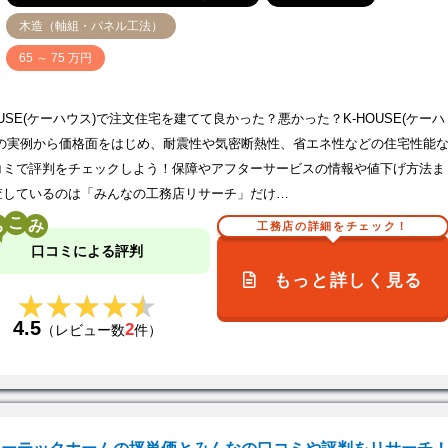
木造（軸組・パネル工法）
価
65 ～ 75 万円
OUSE(ケーハウス)で注文住宅を建てて良かった？悪かった？K-HOUSE(ケーハ
)の実例から価格面をはじめ、耐震性や気密断熱性、省エネ性などの住宅性能
コミで評判をチェックしよう！保障やアフターサービスの情報や値下げ方法ま
査しているのは「みんなの工務店リサーチ」だけ…
こ
工務店の詳細をチェック！
口コミによる評判
もっと詳しく見る
★★★★★
★★★★★
4.5
2
（レビュー数
件）