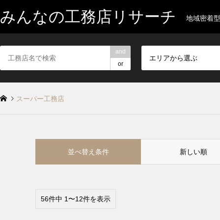
みんなの工務店リサーチ
地域密着
and
エリアから選ぶ
or
スーパー工務店
並べ替え条件
新しい順
56件中 1〜12件を表示