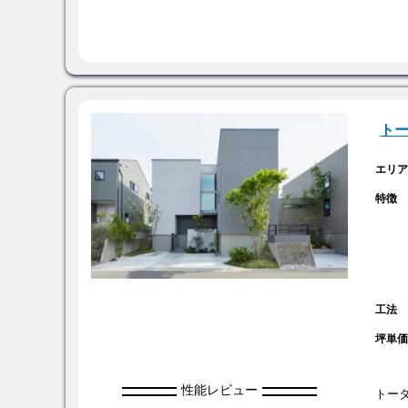
ト
エリ
特徴
工法
坪単
性能レビュー
トー