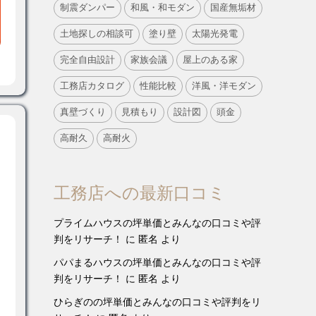
制震ダンパー
和風・和モダン
国産無垢材
土地探しの相談可
塗り壁
太陽光発電
完全自由設計
家族会議
屋上のある家
工務店カタログ
性能比較
洋風・洋モダン
真壁づくり
見積もり
設計図
頭金
高耐久
高耐火
工務店への最新口コミ
プライムハウスの坪単価とみんなの口コミや評
判をリサーチ！
に
匿名
より
パパまるハウスの坪単価とみんなの口コミや評
判をリサーチ！
に
匿名
より
ひらぎのの坪単価とみんなの口コミや評判をリ