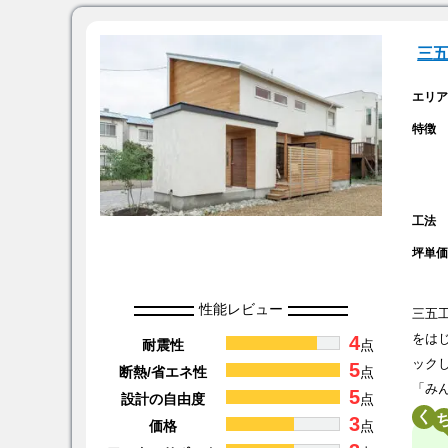
三
エリ
特徴
工法
坪単
性能レビュー
三五
4
をは
耐震性
点
ック
5
断熱/省エネ性
点
「み
5
設計の自由度
点
く
3
価格
点