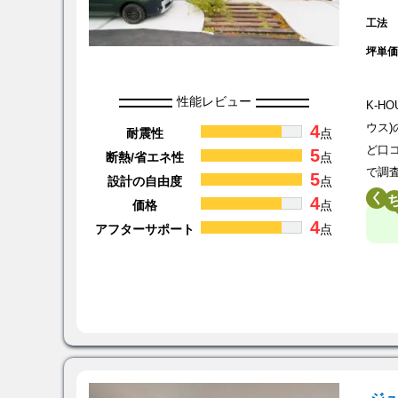
工法
坪単
性能レビュー
K-H
4
ウス
耐震性
点
ど口
5
断熱/省エネ性
点
で調
5
設計の自由度
点
く
4
価格
点
4
アフターサポート
点