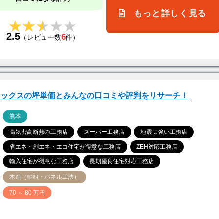
もっと詳しく見る
★★★★★
★★★★★
2.5
6
（レビュー数
件）
マックスの坪単価とみんなの口コミや評判をリサーチ！
ア
熊本
高気密高断熱の工務店
スーパー工務店
地震に強い工務店
省エネ・創エネ・エコ住宅が得意な工務店
ZEH対応工務店
輸入住宅が得意な工務店
長期優良住宅対応工務店
木造（軸組・パネル工法）
価
70 ～ 80 万円