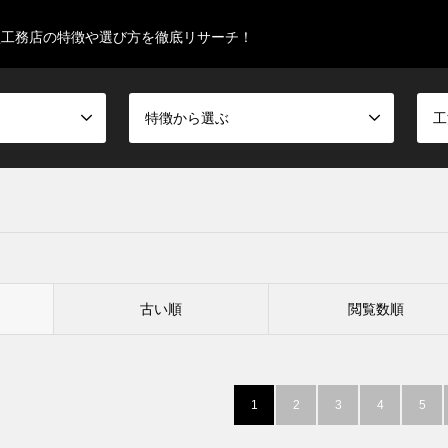
型工務店の特徴や選び方を徹底リサーチ！
特徴から選ぶ
工
古い順
閲覧数順
1
2
3
4
5