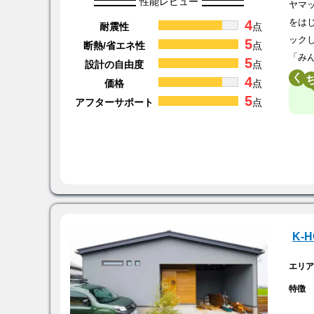
性能レビュー
ヤマ
4
をは
耐震性
点
ック
5
断熱/省エネ性
点
「み
5
設計の自由度
点
く
4
価格
点
5
アフターサポート
点
K-
エリ
特徴