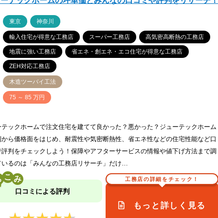
ューテックホームの坪単価とみんなの口コミや評判をリサーチ
ア
東京
神奈川
輸入住宅が得意な工務店
スーパー工務店
高気密高断熱の工務店
地震に強い工務店
省エネ・創エネ・エコ住宅が得意な工務店
ZEH対応工務店
木造ツーバイ工法
価
75 ～ 85 万円
ーテックホームで注文住宅を建てて良かった？悪かった？ジューテックホーム
例から価格面をはじめ、耐震性や気密断熱性、省エネ性などの住宅性能など口
で評判をチェックしよう！保障やアフターサービスの情報や値下げ方法まで調
ているのは「みんなの工務店リサーチ」だけ…
こ
工務店の詳細をチェック！
口コミによる評判
もっと詳しく見る