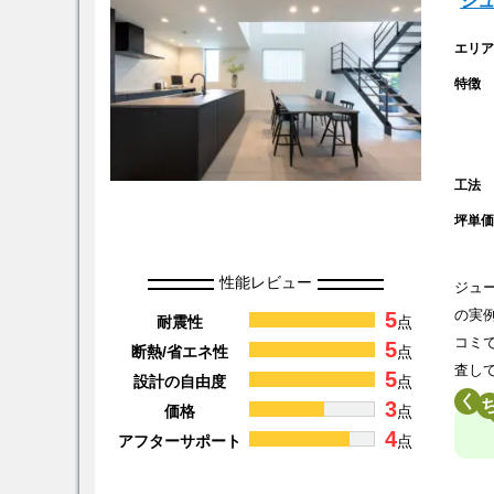
ジ
エリ
特徴
工法
坪単
性能レビュー
ジュ
5
の実
耐震性
点
コミ
5
断熱/省エネ性
点
査し
5
設計の自由度
点
く
3
価格
点
4
アフターサポート
点