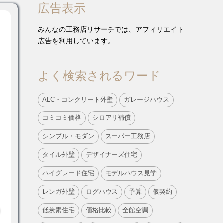
広告表示
みんなの工務店リサーチでは、アフィリエイト
広告を利用しています。
よく検索されるワード
ALC・コンクリート外壁
ガレージハウス
コミコミ価格
シロアリ補償
シンプル・モダン
スーパー工務店
タイル外壁
デザイナーズ住宅
ハイグレード住宅
モデルハウス見学
レンガ外壁
ログハウス
予算
仮契約
低炭素住宅
価格比較
全館空調