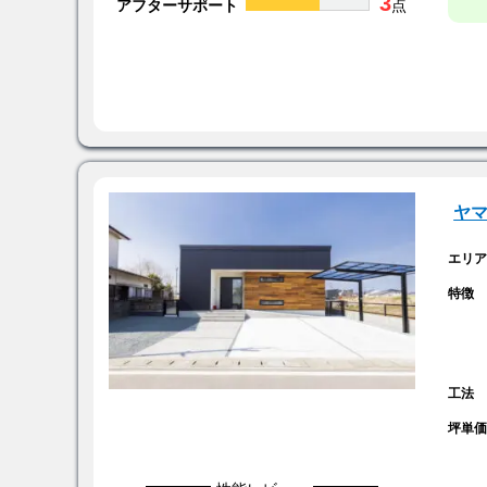
3
アフターサポート
点
ヤ
エリ
特徴
工法
坪単