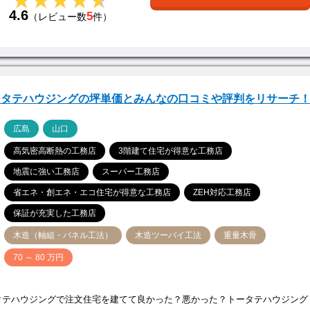
★★★★★
★★★★★
4.6
5
（レビュー数
件）
ータテハウジングの坪単価とみんなの口コミや評判をリサーチ
ア
広島
山口
高気密高断熱の工務店
3階建て住宅が得意な工務店
地震に強い工務店
スーパー工務店
省エネ・創エネ・エコ住宅が得意な工務店
ZEH対応工務店
保証が充実した工務店
木造（軸組・パネル工法）
木造ツーバイ工法
重量木骨
価
70 ～ 80 万円
タテハウジングで注文住宅を建てて良かった？悪かった？トータテハウジング