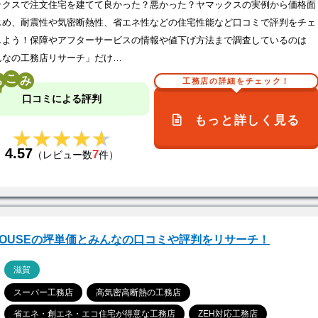
ックスで注文住宅を建てて良かった？悪かった？ヤマックスの実例から価格面
じめ、耐震性や気密断熱性、省エネ性などの住宅性能など口コミで評判をチェ
しよう！保障やアフターサービスの情報や値下げ方法まで調査しているのは
んなの工務店リサーチ」だけ…
こ
工務店の詳細をチェック！
口コミによる評判
もっと詳しく見る
★★★★★
★★★★★
4.57
7
（レビュー数
件）
HOUSEの坪単価とみんなの口コミや評判をリサーチ！
ア
滋賀
スーパー工務店
高気密高断熱の工務店
省エネ・創エネ・エコ住宅が得意な工務店
ZEH対応工務店