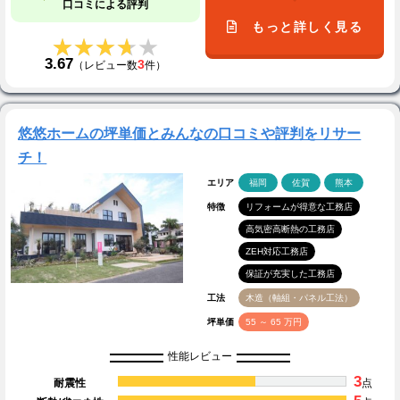
口コミによる評判
もっと詳しく見る
★★★★★
★★★★★
3.67
3
（レビュー数
件）
悠悠ホームの坪単価とみんなの口コミや評判をリサー
チ！
エリア
福岡
佐賀
熊本
特徴
リフォームが得意な工務店
高気密高断熱の工務店
ZEH対応工務店
保証が充実した工務店
工法
木造（軸組・パネル工法）
坪単価
55 ～ 65 万円
性能レビュー
3
耐震性
点