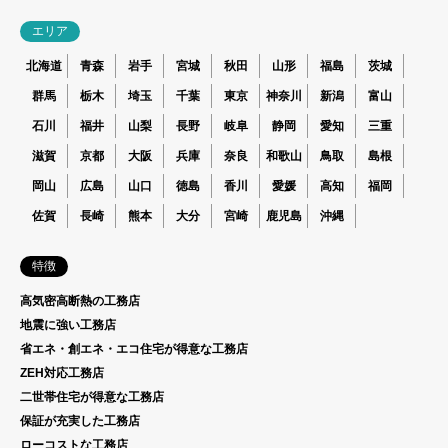
エリア
北海道
青森
岩手
宮城
秋田
山形
福島
茨城
群馬
栃木
埼玉
千葉
東京
神奈川
新潟
富山
石川
福井
山梨
長野
岐阜
静岡
愛知
三重
滋賀
京都
大阪
兵庫
奈良
和歌山
鳥取
島根
岡山
広島
山口
徳島
香川
愛媛
高知
福岡
佐賀
長崎
熊本
大分
宮崎
鹿児島
沖縄
特徴
高気密高断熱の工務店
地震に強い工務店
省エネ・創エネ・エコ住宅が得意な工務店
ZEH対応工務店
二世帯住宅が得意な工務店
保証が充実した工務店
ローコストな工務店