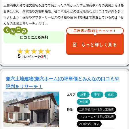
三越商事大分で注文住宅を建てて良かった？悪かった？三越商事大分の実例から価格
面をはじめ、耐震性や気密断熱性、省エネ性などの住宅性能など口コミで評判をチェ
ックしよう！保障やアフターサービスの情報や値下げ方法まで調査しているのは「み
んなの工務店リサーチ」だけ…
く
こ
工務店の詳細をチェック！
口コミによる評判
もっと詳しく見る
★★★★★
★★★★★
5
2
（レビュー数
件）
兼六土地建物(兼六ホーム)の坪単価とみんなの口コミや
評判をリサーチ！
エリア
埼玉
千葉
東京
神奈川
特徴
二世帯住宅が得意な工務店
リフォームが得意な工務店
ZEH対応工務店