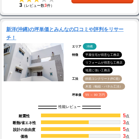
3
3
（レビュー数
件）
新洋(沖縄)の坪単価とみんなの口コミや評判をリサー
チ！
エリア
沖縄
特徴
平屋住宅が得意な工務店
リフォームが得意な工務店
地震に強い工務店
工法
鉄筋コンクリート(RC造)
木造（軸組・パネル工法）
坪単価
55 ～ 90 万円
性能レビュー
5
耐震性
点
3
断熱/省エネ性
点
5
設計の自由度
点
3
価格
点