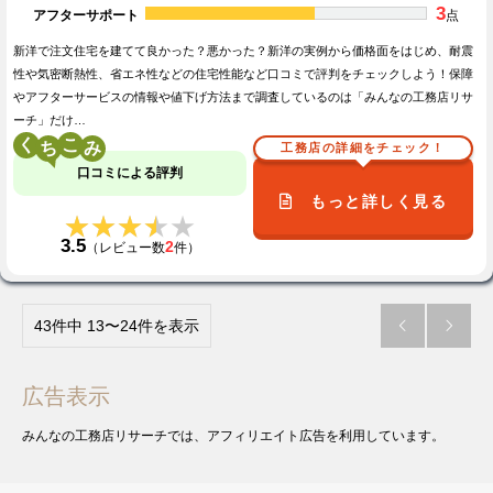
3
アフターサポート
点
新洋で注文住宅を建てて良かった？悪かった？新洋の実例から価格面をはじめ、耐震
性や気密断熱性、省エネ性などの住宅性能など口コミで評判をチェックしよう！保障
やアフターサービスの情報や値下げ方法まで調査しているのは「みんなの工務店リサ
ーチ」だけ…
く
こ
工務店の詳細をチェック！
口コミによる評判
もっと詳しく見る
★★★★★
★★★★★
3.5
2
（レビュー数
件）
43件中 13〜24件を表示


広告表示
みんなの工務店リサーチでは、アフィリエイト広告を利用しています。