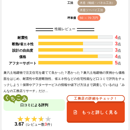
工法
木造（軸組・パネル工法）
木造ツーバイ工法
坪単価
50 ～ 70 万円
性能レビュー
4
耐震性
点
3
断熱/省エネ性
点
3
設計の自由度
点
4
価格
点
5
アフターサポート
点
兼六土地建物で注文住宅を建てて良かった？悪かった？兼六土地建物の実例から価格
面をはじめ、耐震性や気密断熱性、省エネ性などの住宅性能など口コミで評判をチェ
ックしよう！保障やアフターサービスの情報や値下げ方法まで調査しているのは「み
んなの工務店リサーチ」だけ…
く
こ
工務店の詳細をチェック！
口コミによる評判
もっと詳しく見る
★★★★★
★★★★★
3.67
3
（レビュー数
件）