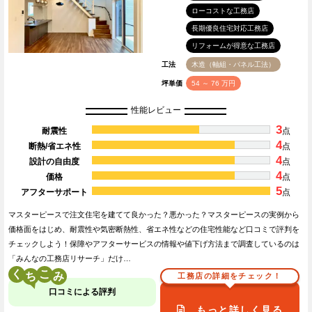
ローコストな工務店
長期優良住宅対応工務店
リフォームが得意な工務店
工法
木造（軸組・パネル工法）
坪単価
54 ～ 76 万円
性能レビュー
3
耐震性
点
4
断熱/省エネ性
点
4
設計の自由度
点
4
価格
点
5
アフターサポート
点
マスターピースで注文住宅を建てて良かった？悪かった？マスターピースの実例から
価格面をはじめ、耐震性や気密断熱性、省エネ性などの住宅性能など口コミで評判を
チェックしよう！保障やアフターサービスの情報や値下げ方法まで調査しているのは
「みんなの工務店リサーチ」だけ…
く
こ
工務店の詳細をチェック！
口コミによる評判
もっと詳しく見る