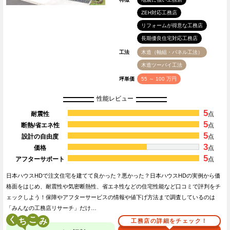
ZEH対応工務店
リフォームが得意な工務店
長期優良住宅対応工務店
工法
木造（軸組・パネル工法）
木造ツーバイ工法
坪単価
55 ～ 100 万円
性能レビュー
5
耐震性
点
5
断熱/省エネ性
点
5
設計の自由度
点
3
価格
点
5
アフターサポート
点
日本ハウスHDで注文住宅を建てて良かった？悪かった？日本ハウスHDの実例から価
格面をはじめ、耐震性や気密断熱性、省エネ性などの住宅性能など口コミで評判をチ
ェックしよう！保障やアフターサービスの情報や値下げ方法まで調査しているのは
「みんなの工務店リサーチ」だけ…
く
こ
工務店の詳細をチェック！