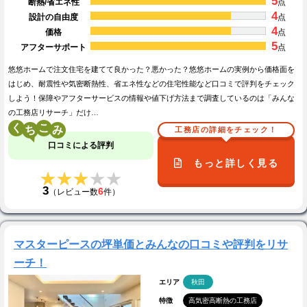
5
断熱/省エネ性
点
4
設計の自由度
点
4
価格
点
5
アフターサポート
点
悠悠ホームで注文住宅を建てて良かった？悪かった？悠悠ホームの実例から価格面を
はじめ、耐震性や気密断熱性、省エネ性などの住宅性能など口コミで評判をチェック
しよう！保障やアフターサービスの情報や値下げ方法まで調査しているのは「みんな
の工務店リサーチ」だけ…
く
こ
工務店の詳細をチェック！
口コミによる評判
もっと詳しく見る
★★★★★
★★★★★
3
6
（レビュー数
件）
マスターピースの坪単価とみんなの口コミや評判をリサ
ーチ！
エリア
秋田
特徴
高気密高断熱の工務店