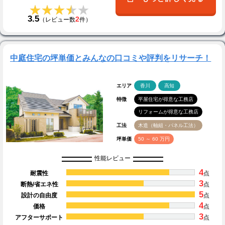
★★★★★
★★★★★
3.5
2
（レビュー数
件）
中庭住宅の坪単価とみんなの口コミや評判をリサーチ！
エリア
香川
高知
特徴
平屋住宅が得意な工務店
リフォームが得意な工務店
工法
木造（軸組・パネル工法）
坪単価
50 ～ 60 万円
性能レビュー
4
耐震性
点
3
断熱/省エネ性
点
5
設計の自由度
点
4
価格
点
3
アフターサポート
点