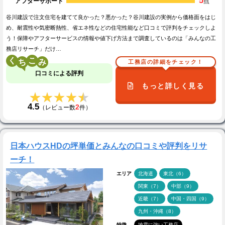
5
アフターサポート
点
谷川建設で注文住宅を建てて良かった？悪かった？谷川建設の実例から価格面をはじ
め、耐震性や気密断熱性、省エネ性などの住宅性能など口コミで評判をチェックしよ
う！保障やアフターサービスの情報や値下げ方法まで調査しているのは「みんなの工
務店リサーチ」だけ…
く
こ
工務店の詳細をチェック！
口コミによる評判
もっと詳しく見る
★★★★★
★★★★★
4.5
2
（レビュー数
件）
日本ハウスHDの坪単価とみんなの口コミや評判をリサ
ーチ！
エリア
北海道
東北（6）
関東（7）
中部（9）
近畿（7）
中国・四国（9）
九州・沖縄（8）
特徴
地震に強い工務店