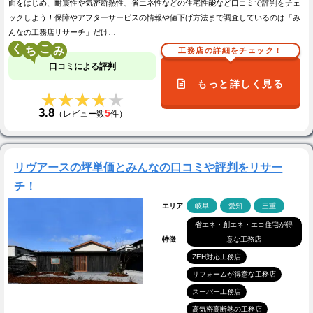
面をはじめ、耐震性や気密断熱性、省エネ性などの住宅性能など口コミで評判をチェ
ックしよう！保障やアフターサービスの情報や値下げ方法まで調査しているのは「み
んなの工務店リサーチ」だけ…
く
こ
工務店の詳細をチェック！
口コミによる評判
もっと詳しく見る
★★★★★
★★★★★
3.8
5
（レビュー数
件）
リヴアースの坪単価とみんなの口コミや評判をリサー
チ！
エリア
岐阜
愛知
三重
省エネ・創エネ・エコ住宅が得
特徴
意な工務店
ZEH対応工務店
リフォームが得意な工務店
スーパー工務店
高気密高断熱の工務店