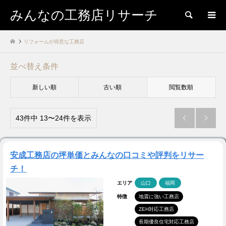
みんなの工務店リサーチ
検索
リフォームが得意な工務店
並べ替え条件
新しい順
古い順
閲覧数順
43件中 13〜24件を表示


安成工務店の坪単価とみんなの口コミや評判をリサー
チ！
エリア
山口
福岡
特徴
地震に強い工務店
ZEH対応工務店
長期優良住宅対応工務店