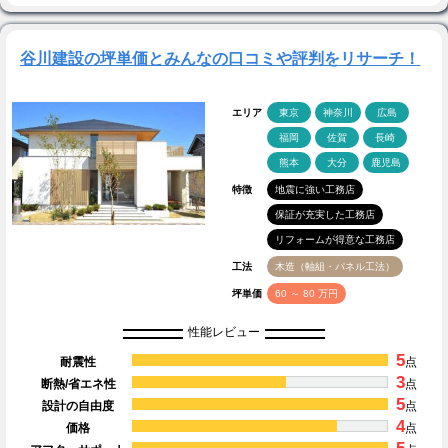
谷川建設の坪単価とみんなの口コミや評判をリサーチ！
エリア
東京
神奈川
広島
福岡
佐賀
長崎
熊本
大分
鹿児島
特徴
地震に強い工務店
保証が充実した工務店
リフォームが得意な工務店
工法
木造（軸組・パネル工法）
坪単価
60 ～ 80 万円
性能レビュー
5
耐震性
点
3
断熱/省エネ性
点
5
設計の自由度
点
4
価格
点