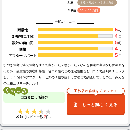
工法
木造（軸組・パネル工法）
坪単価
55 ～ 75 万円
性能レビュー
5
耐震性
点
4
断熱/省エネ性
点
5
設計の自由度
点
4
価格
点
5
アフターサポート
点
ひのき住宅で注文住宅を建てて良かった？悪かった？ひのき住宅の実例から価格面を
はじめ、耐震性や気密断熱性、省エネ性などの住宅性能など口コミで評判をチェック
しよう！保障やアフターサービスの情報や値下げ方法まで調査しているのは「みんな
の工務店リサーチ」だけ…
く
こ
工務店の詳細をチェック！
口コミによる評判
もっと詳しく見る
★★★★★
★★★★★
3.5
2
（レビュー数
件）