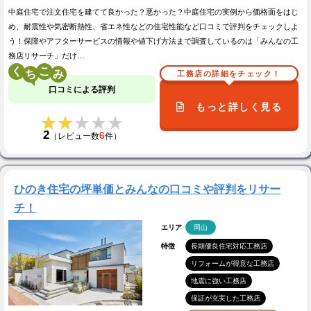
中庭住宅で注文住宅を建てて良かった？悪かった？中庭住宅の実例から価格面をはじ
め、耐震性や気密断熱性、省エネ性などの住宅性能など口コミで評判をチェックしよ
う！保障やアフターサービスの情報や値下げ方法まで調査しているのは「みんなの工
務店リサーチ」だけ…
く
こ
工務店の詳細をチェック！
口コミによる評判
もっと詳しく見る
★★★★★
★★★★★
2
6
（レビュー数
件）
ひのき住宅の坪単価とみんなの口コミや評判をリサー
チ！
エリア
岡山
特徴
長期優良住宅対応工務店
リフォームが得意な工務店
地震に強い工務店
保証が充実した工務店