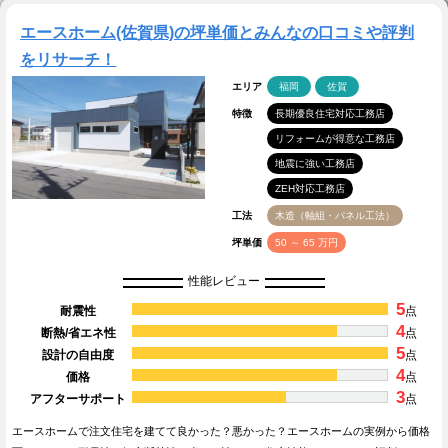
エースホーム(佐賀県)の坪単価とみんなの口コミや評判
をリサーチ！
エリア
福岡
佐賀
特徴
長期優良住宅対応工務店
リフォームが得意な工務店
地震に強い工務店
ZEH対応工務店
工法
木造（軸組・パネル工法）
坪単価
50 ～ 65 万円
性能レビュー
5
耐震性
点
4
断熱/省エネ性
点
5
設計の自由度
点
4
価格
点
3
アフターサポート
点
エースホームで注文住宅を建てて良かった？悪かった？エースホームの実例から価格