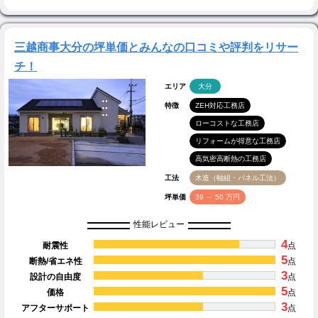
三越商事大分の坪単価とみんなの口コミや評判をリサー
チ！
エリア
大分
特徴
ZEH対応工務店
ローコストな工務店
リフォームが得意な工務店
高気密高断熱の工務店
工法
木造（軸組・パネル工法）
坪単価
39 ～ 50 万円
性能レビュー
4
耐震性
点
5
断熱/省エネ性
点
3
設計の自由度
点
5
価格
点
3
アフターサポート
点