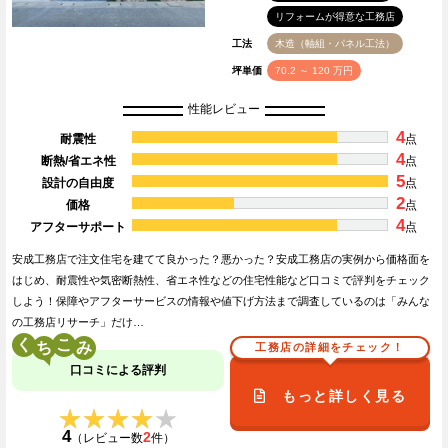
リフォームが得意な工務店
工法
木造（軸組・パネル工法）
坪単価
70.2 ～ 120 万円
性能レビュー
4
耐震性
点
4
断熱/省エネ性
点
5
設計の自由度
点
2
価格
点
4
アフターサポート
点
安成工務店で注文住宅を建てて良かった？悪かった？安成工務店の実例から価格面を
はじめ、耐震性や気密断熱性、省エネ性などの住宅性能など口コミで評判をチェック
しよう！保障やアフターサービスの情報や値下げ方法まで調査しているのは「みんな
の工務店リサーチ」だけ…
く
こ
工務店の詳細をチェック！
口コミによる評判
もっと詳しく見る
★★★★★
★★★★★
4
2
（レビュー数
件）