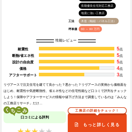
長期優良住宅対応工務店
地震に強い工務店
工法
木造（軸組・パネル工法）
坪単価
60 ～ 80 万円
性能レビュー
5
耐震性
点
5
断熱/省エネ性
点
5
設計の自由度
点
4
価格
点
3
アフターサポート
点
リヴアースで注文住宅を建てて良かった？悪かった？リヴアースの実例から価格面を
はじめ、耐震性や気密断熱性、省エネ性などの住宅性能など口コミで評判をチェック
しよう！保障やアフターサービスの情報や値下げ方法まで調査しているのは「みんな
の工務店リサーチ」だけ…
く
こ
工務店の詳細をチェック！
口コミによる評判
もっと詳しく見る
★★★★★
★★★★★