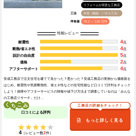
リフォームが得意な工務店
工法
木造（軸組・パネル工法）
坪単価
70.2 ～ 120 万円
性能レビュー
4
耐震性
点
4
断熱/省エネ性
点
5
設計の自由度
点
2
価格
点
4
アフターサポート
点
安成工務店で注文住宅を建てて良かった？悪かった？安成工務店の実例から価格面を
はじめ、耐震性や気密断熱性、省エネ性などの住宅性能など口コミで評判をチェック
しよう！保障やアフターサービスの情報や値下げ方法まで調査しているのは「みんな
の工務店リサーチ」だけ…
く
こ
工務店の詳細をチェック！
口コミによる評判
もっと詳しく見る
★★★★★
★★★★★
4
2
（レビュー数
件）