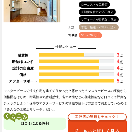
ローコストな工務店
長期優良住宅対応工務店
リフォームが得意な工務店
工法
木造（軸組・パネル工法）
坪単価
54 ～ 76 万円
性能レビュー
3
耐震性
点
4
断熱/省エネ性
点
4
設計の自由度
点
4
価格
点
5
アフターサポート
点
マスターピースで注文住宅を建てて良かった？悪かった？マスターピースの実例から
価格面をはじめ、耐震性や気密断熱性、省エネ性などの住宅性能など口コミで評判を
チェックしよう！保障やアフターサービスの情報や値下げ方法まで調査しているのは
「みんなの工務店リサーチ」だけ…
く
こ
工務店の詳細をチェック！
口コミによる評判
もっと詳しく見る