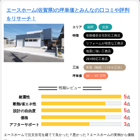
エースホーム(佐賀県)の坪単価とみんなの口コミや評判
をリサーチ！
エリア
福岡
佐賀
特徴
長期優良住宅対応工務店
リフォームが得意な工務店
地震に強い工務店
ZEH対応工務店
工法
木造（軸組・パネル工法）
坪単価
50 ～ 65 万円
性能レビュー
5
耐震性
点
4
断熱/省エネ性
点
5
設計の自由度
点
4
価格
点
3
アフターサポート
点
エースホームで注文住宅を建てて良かった？悪かった？エースホームの実例から価格