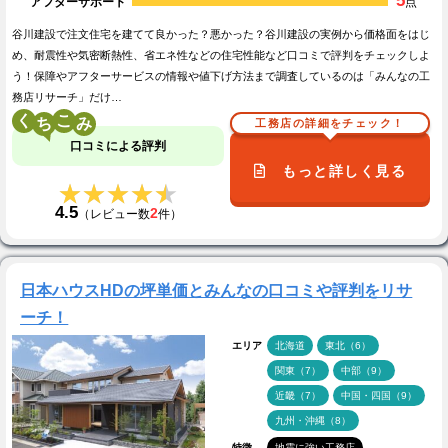
5
アフターサポート
点
谷川建設で注文住宅を建てて良かった？悪かった？谷川建設の実例から価格面をはじ
め、耐震性や気密断熱性、省エネ性などの住宅性能など口コミで評判をチェックしよ
う！保障やアフターサービスの情報や値下げ方法まで調査しているのは「みんなの工
務店リサーチ」だけ…
く
こ
工務店の詳細をチェック！
口コミによる評判
もっと詳しく見る
★★★★★
★★★★★
4.5
2
（レビュー数
件）
日本ハウスHDの坪単価とみんなの口コミや評判をリサ
ーチ！
エリア
北海道
東北（6）
関東（7）
中部（9）
近畿（7）
中国・四国（9）
九州・沖縄（8）
特徴
地震に強い工務店