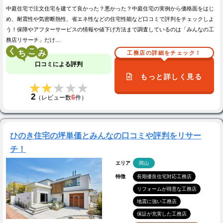
中庭住宅で注文住宅を建てて良かった？悪かった？中庭住宅の実例から価格面をはじ
め、耐震性や気密断熱性、省エネ性などの住宅性能など口コミで評判をチェックしよ
う！保障やアフターサービスの情報や値下げ方法まで調査しているのは「みんなの工
務店リサーチ」だけ…
く
こ
工務店の詳細をチェック！
口コミによる評判
もっと詳しく見る
★★★★★
★★★★★
2
6
（レビュー数
件）
ひのき住宅の坪単価とみんなの口コミや評判をリサー
チ！
エリア
岡山
特徴
長期優良住宅対応工務店
リフォームが得意な工務店
地震に強い工務店
保証が充実した工務店