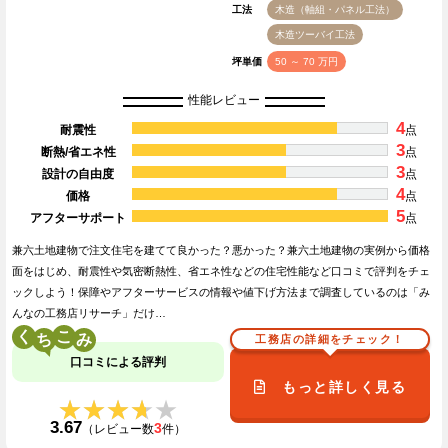
工法
木造（軸組・パネル工法）
木造ツーバイ工法
坪単価
50 ～ 70 万円
性能レビュー
4
耐震性
点
3
断熱/省エネ性
点
3
設計の自由度
点
4
価格
点
5
アフターサポート
点
兼六土地建物で注文住宅を建てて良かった？悪かった？兼六土地建物の実例から価格
面をはじめ、耐震性や気密断熱性、省エネ性などの住宅性能など口コミで評判をチェ
ックしよう！保障やアフターサービスの情報や値下げ方法まで調査しているのは「み
んなの工務店リサーチ」だけ…
く
こ
工務店の詳細をチェック！
口コミによる評判
もっと詳しく見る
★★★★★
★★★★★
3.67
3
（レビュー数
件）