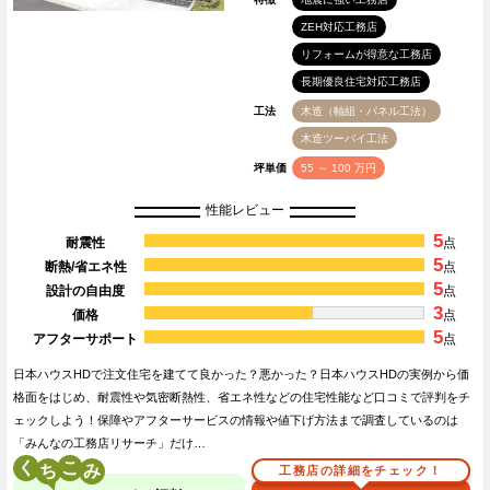
ZEH対応工務店
リフォームが得意な工務店
長期優良住宅対応工務店
工法
木造（軸組・パネル工法）
木造ツーバイ工法
坪単価
55 ～ 100 万円
性能レビュー
5
耐震性
点
5
断熱/省エネ性
点
5
設計の自由度
点
3
価格
点
5
アフターサポート
点
日本ハウスHDで注文住宅を建てて良かった？悪かった？日本ハウスHDの実例から価
格面をはじめ、耐震性や気密断熱性、省エネ性などの住宅性能など口コミで評判をチ
ェックしよう！保障やアフターサービスの情報や値下げ方法まで調査しているのは
「みんなの工務店リサーチ」だけ…
く
こ
工務店の詳細をチェック！