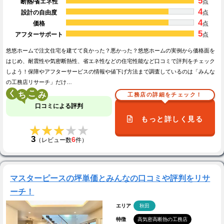
5
断熱/省エネ性
点
4
設計の自由度
点
4
価格
点
5
アフターサポート
点
悠悠ホームで注文住宅を建てて良かった？悪かった？悠悠ホームの実例から価格面を
はじめ、耐震性や気密断熱性、省エネ性などの住宅性能など口コミで評判をチェック
しよう！保障やアフターサービスの情報や値下げ方法まで調査しているのは「みんな
の工務店リサーチ」だけ…
く
こ
工務店の詳細をチェック！
口コミによる評判
もっと詳しく見る
★★★★★
★★★★★
3
6
（レビュー数
件）
マスターピースの坪単価とみんなの口コミや評判をリサ
ーチ！
エリア
秋田
特徴
高気密高断熱の工務店