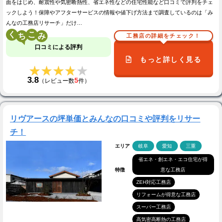
面をはじめ、耐震性や気密断熱性、省エネ性などの住宅性能など口コミで評判をチェ
ックしよう！保障やアフターサービスの情報や値下げ方法まで調査しているのは「み
んなの工務店リサーチ」だけ…
く
こ
工務店の詳細をチェック！
口コミによる評判
もっと詳しく見る
★★★★★
★★★★★
3.8
5
（レビュー数
件）
リヴアースの坪単価とみんなの口コミや評判をリサー
チ！
エリア
岐阜
愛知
三重
省エネ・創エネ・エコ住宅が得
特徴
意な工務店
ZEH対応工務店
リフォームが得意な工務店
スーパー工務店
高気密高断熱の工務店