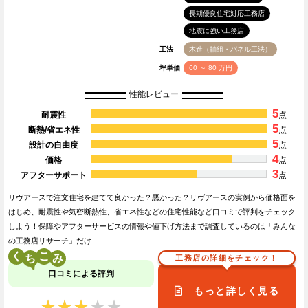
長期優良住宅対応工務店
地震に強い工務店
工法
木造（軸組・パネル工法）
坪単価
60 ～ 80 万円
性能レビュー
5
耐震性
点
5
断熱/省エネ性
点
5
設計の自由度
点
4
価格
点
3
アフターサポート
点
リヴアースで注文住宅を建てて良かった？悪かった？リヴアースの実例から価格面を
はじめ、耐震性や気密断熱性、省エネ性などの住宅性能など口コミで評判をチェック
しよう！保障やアフターサービスの情報や値下げ方法まで調査しているのは「みんな
の工務店リサーチ」だけ…
く
こ
工務店の詳細をチェック！
口コミによる評判
もっと詳しく見る
★★★★★
★★★★★