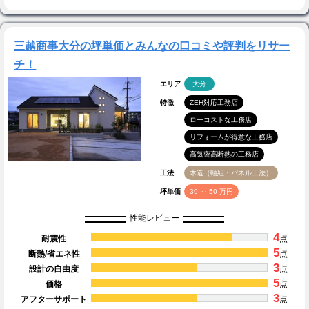
三越商事大分の坪単価とみんなの口コミや評判をリサー
チ！
エリア
大分
特徴
ZEH対応工務店
ローコストな工務店
リフォームが得意な工務店
高気密高断熱の工務店
工法
木造（軸組・パネル工法）
坪単価
39 ～ 50 万円
性能レビュー
4
耐震性
点
5
断熱/省エネ性
点
3
設計の自由度
点
5
価格
点
3
アフターサポート
点