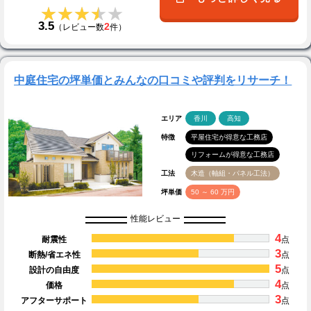
★★★★★
★★★★★
3.5
2
（レビュー数
件）
中庭住宅の坪単価とみんなの口コミや評判をリサーチ！
エリア
香川
高知
特徴
平屋住宅が得意な工務店
リフォームが得意な工務店
工法
木造（軸組・パネル工法）
坪単価
50 ～ 60 万円
性能レビュー
4
耐震性
点
3
断熱/省エネ性
点
5
設計の自由度
点
4
価格
点
3
アフターサポート
点