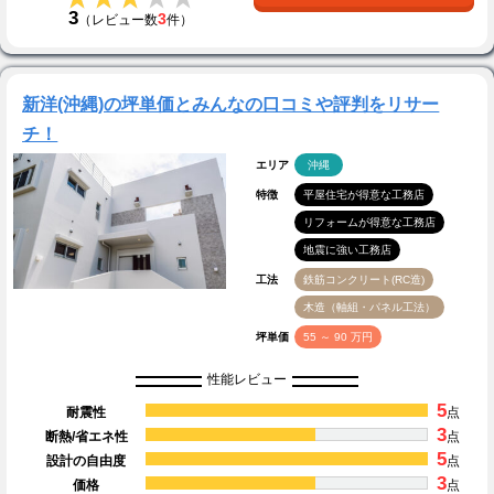
3
3
（レビュー数
件）
新洋(沖縄)の坪単価とみんなの口コミや評判をリサー
チ！
エリア
沖縄
特徴
平屋住宅が得意な工務店
リフォームが得意な工務店
地震に強い工務店
工法
鉄筋コンクリート(RC造)
木造（軸組・パネル工法）
坪単価
55 ～ 90 万円
性能レビュー
5
耐震性
点
3
断熱/省エネ性
点
5
設計の自由度
点
3
価格
点