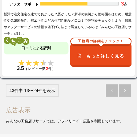
3
アフターサポート
点
新洋で注文住宅を建てて良かった？悪かった？新洋の実例から価格面をはじめ、耐震
性や気密断熱性、省エネ性などの住宅性能など口コミで評判をチェックしよう！保障
やアフターサービスの情報や値下げ方法まで調査しているのは「みんなの工務店リサ
ーチ」だけ…
く
こ
工務店の詳細をチェック！
口コミによる評判
もっと詳しく見る
★★★★★
★★★★★
3.5
2
（レビュー数
件）
43件中 13〜24件を表示


広告表示
みんなの工務店リサーチでは、アフィリエイト広告を利用しています。