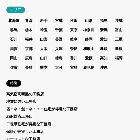
エリア
北海道
青森
岩手
宮城
秋田
山形
福島
茨城
群馬
栃木
埼玉
千葉
東京
神奈川
新潟
富山
石川
福井
山梨
長野
岐阜
静岡
愛知
三重
滋賀
京都
大阪
兵庫
奈良
和歌山
鳥取
島根
岡山
広島
山口
徳島
香川
愛媛
高知
福岡
佐賀
長崎
熊本
大分
宮崎
鹿児島
沖縄
特徴
高気密高断熱の工務店
地震に強い工務店
省エネ・創エネ・エコ住宅が得意な工務店
ZEH対応工務店
二世帯住宅が得意な工務店
保証が充実した工務店
ローコストな工務店