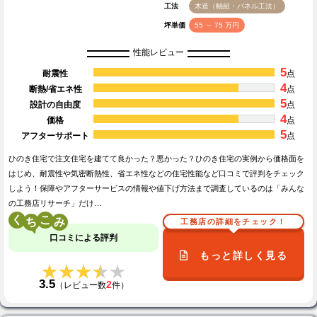
工法
木造（軸組・パネル工法）
坪単価
55 ～ 75 万円
性能レビュー
5
耐震性
点
4
断熱/省エネ性
点
5
設計の自由度
点
4
価格
点
5
アフターサポート
点
ひのき住宅で注文住宅を建てて良かった？悪かった？ひのき住宅の実例から価格面を
はじめ、耐震性や気密断熱性、省エネ性などの住宅性能など口コミで評判をチェック
しよう！保障やアフターサービスの情報や値下げ方法まで調査しているのは「みんな
の工務店リサーチ」だけ…
く
こ
工務店の詳細をチェック！
口コミによる評判
もっと詳しく見る
★★★★★
★★★★★
3.5
2
（レビュー数
件）