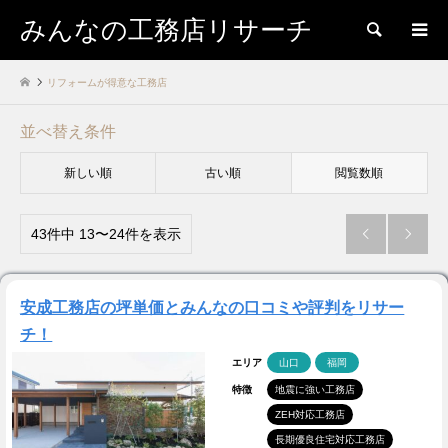
みんなの工務店リサーチ
検索
リフォームが得意な工務店
並べ替え条件
新しい順
古い順
閲覧数順
43件中 13〜24件を表示


安成工務店の坪単価とみんなの口コミや評判をリサー
チ！
エリア
山口
福岡
特徴
地震に強い工務店
ZEH対応工務店
長期優良住宅対応工務店