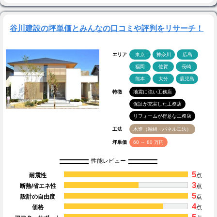
谷川建設の坪単価とみんなの口コミや評判をリサーチ！
エリア
東京
神奈川
広島
福岡
佐賀
長崎
熊本
大分
鹿児島
特徴
地震に強い工務店
保証が充実した工務店
リフォームが得意な工務店
工法
木造（軸組・パネル工法）
坪単価
60 ～ 80 万円
性能レビュー
5
耐震性
点
3
断熱/省エネ性
点
5
設計の自由度
点
4
価格
点