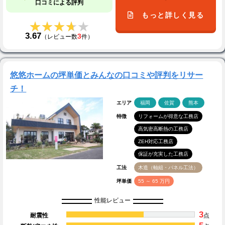
口コミによる評判
もっと詳しく見る
★★★★★
★★★★★
3.67
3
（レビュー数
件）
悠悠ホームの坪単価とみんなの口コミや評判をリサー
チ！
エリア
福岡
佐賀
熊本
特徴
リフォームが得意な工務店
高気密高断熱の工務店
ZEH対応工務店
保証が充実した工務店
工法
木造（軸組・パネル工法）
坪単価
55 ～ 65 万円
性能レビュー
3
耐震性
点