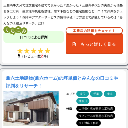
三越商事大分で注文住宅を建てて良かった？悪かった？三越商事大分の実例から価格
面をはじめ、耐震性や気密断熱性、省エネ性などの住宅性能など口コミで評判をチェ
ックしよう！保障やアフターサービスの情報や値下げ方法まで調査しているのは「み
んなの工務店リサーチ」だけ…
く
こ
工務店の詳細をチェック！
口コミによる評判
もっと詳しく見る
★★★★★
★★★★★
5
2
（レビュー数
件）
兼六土地建物(兼六ホーム)の坪単価とみんなの口コミや
評判をリサーチ！
エリア
埼玉
千葉
東京
神奈川
特徴
二世帯住宅が得意な工務店
リフォームが得意な工務店
ZEH対応工務店