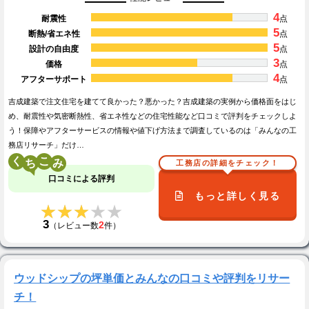
4
耐震性
点
5
断熱/省エネ性
点
5
設計の自由度
点
3
価格
点
4
アフターサポート
点
吉成建築で注文住宅を建てて良かった？悪かった？吉成建築の実例から価格面をはじ
め、耐震性や気密断熱性、省エネ性などの住宅性能など口コミで評判をチェックしよ
う！保障やアフターサービスの情報や値下げ方法まで調査しているのは「みんなの工
務店リサーチ」だけ…
く
こ
工務店の詳細をチェック！
口コミによる評判
もっと詳しく見る
★★★★★
★★★★★
3
2
（レビュー数
件）
ウッドシップの坪単価とみんなの口コミや評判をリサー
チ！