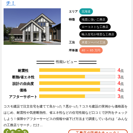
チ！
エリア
北海道
特徴
地震に強い工務店
ローコストな工務店
輸入住宅が得意な工務店
工法
木造ツーバイ工法
坪単価
40 ～ 65 万円
性能レビュー
4
耐震性
点
3
断熱/省エネ性
点
4
設計の自由度
点
4
価格
点
3
アフターサポート
点
コスモ建設で注文住宅を建てて良かった？悪かった？コスモ建設の実例から価格面を
はじめ、耐震性や気密断熱性、省エネ性などの住宅性能など口コミで評判をチェック
しよう！保障やアフターサービスの情報や値下げ方法まで調査しているのは「みんな
の工務店リサーチ」だけ…
く
こ
工務店の詳細をチェック！