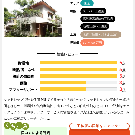
エリア
東京
特徴
スーパー工務店
高気密高断熱の工務店
地震に強い工務店
工法
木造（軸組・パネル工法）
坪単価
75 ～ 90 万円
性能レビュー
5
耐震性
点
5
断熱/省エネ性
点
5
設計の自由度
点
3
価格
点
3
アフターサポート
点
ウッドシップで注文住宅を建てて良かった？悪かった？ウッドシップの実例から価格
面をはじめ、耐震性や気密断熱性、省エネ性などの住宅性能など口コミで評判をチェ
ックしよう！保障やアフターサービスの情報や値下げ方法まで調査しているのは「み
んなの工務店リサーチ」だけ…
く
こ
工務店の詳細をチェック！
口コミによる評判