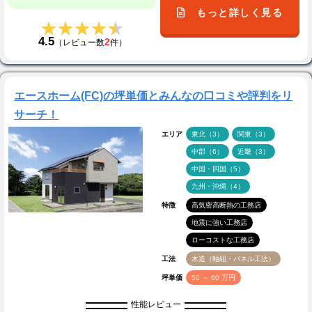
もっと詳しく見る
★★★★★
★★★★★
4.5
2
（レビュー数
件）
エースホーム(FC)の坪単価とみんなの口コミや評判をリ
サーチ！
エリア
東北（3）
関東（3）
中部（6）
近畿（3）
中国・四国（5）
九州・沖縄（4）
特徴
高気密高断熱の工務店
地震に強い工務店
ローコストな工務店
工法
木造（軸組・パネル工法）
坪単価
50 ～ 60 万円
性能レビュー