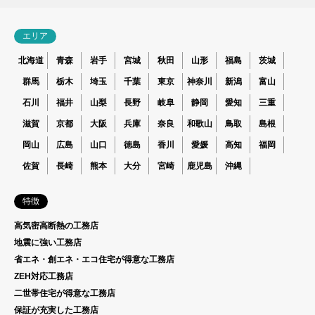
エリア
北海道
青森
岩手
宮城
秋田
山形
福島
茨城
群馬
栃木
埼玉
千葉
東京
神奈川
新潟
富山
石川
福井
山梨
長野
岐阜
静岡
愛知
三重
滋賀
京都
大阪
兵庫
奈良
和歌山
鳥取
島根
岡山
広島
山口
徳島
香川
愛媛
高知
福岡
佐賀
長崎
熊本
大分
宮崎
鹿児島
沖縄
特徴
高気密高断熱の工務店
地震に強い工務店
省エネ・創エネ・エコ住宅が得意な工務店
ZEH対応工務店
二世帯住宅が得意な工務店
保証が充実した工務店