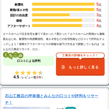
5
耐震性
点
5
断熱/省エネ性
点
3
設計の自由度
点
4
価格
点
4
アフターサポート
点
エースホームで注文住宅を建てて良かった？悪かった？エースホームの実例から価格
面をはじめ、耐震性や気密断熱性、省エネ性などの住宅性能など口コミで評判をチェ
ックしよう！保障やアフターサービスの情報や値下げ方法まで調査しているのは「み
んなの工務店リサーチ」だけ…
く
こ
工務店の詳細をチェック！
口コミによる評判
もっと詳しく見る
★★★★★
★★★★★
4.5
2
（レビュー数
件）
石山工務店の坪単価とみんなの口コミや評判をリサー
チ！