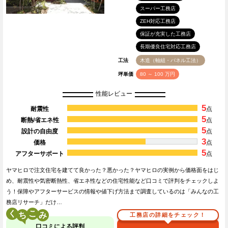
スーパー工務店
ZEH対応工務店
保証が充実した工務店
長期優良住宅対応工務店
工法
木造（軸組・パネル工法）
坪単価
80 ～ 100 万円
性能レビュー
5
耐震性
点
5
断熱/省エネ性
点
5
設計の自由度
点
3
価格
点
5
アフターサポート
点
ヤマヒロで注文住宅を建てて良かった？悪かった？ヤマヒロの実例から価格面をはじ
め、耐震性や気密断熱性、省エネ性などの住宅性能など口コミで評判をチェックしよ
う！保障やアフターサービスの情報や値下げ方法まで調査しているのは「みんなの工
務店リサーチ」だけ…
く
こ
工務店の詳細をチェック！
口コミによる評判