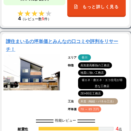
もっと詳しく見る
★★★★★
★★★★★
4
5
（レビュー数
件）
讃住まいるの坪単価とみんなの口コミや評判をリサー
チ！
エリア
香川
特徴
高気密高断熱の工務店
地震に強い工務店
省エネ・創エネ・エコ住宅が得
意な工務店
ZEH対応工務店
工法
木造（軸組・パネル工法）
坪単価
70 ～ 85 万円
性能レビュー
4
耐震性
点