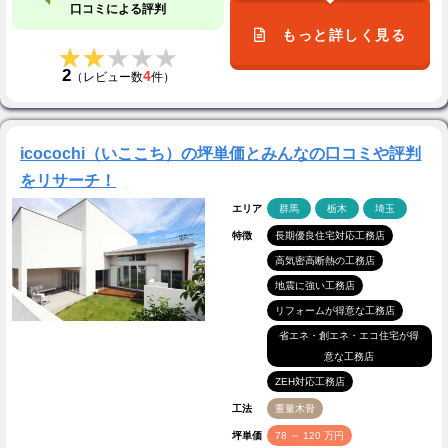
口コミによる評判
もっと詳しく見る
★★★★★
★★★★★
2
4
（レビュー数
件）
icocochi（いここち）の坪単価とみんなの口コミや評判
をリサーチ！
エリア
群馬
栃木
埼玉
特徴
長期優良住宅対応工務店
高気密高断熱の工務店
地震に強い工務店
リフォームが得意な工務店
省エネ・創エネ・エコ住宅が得
意な工務店
ZEH対応工務店
工法
重量木骨
坪単価
78 ～ 120 万円