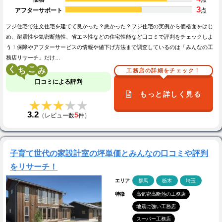
3
アフターサポート
点
フジ住宅で注文住宅を建てて良かった？悪かった？フジ住宅の実例から価格面をはじ
め、耐震性や気密断熱性、省エネ性などの住宅性能など口コミで評判をチェックしよ
う！保障やアフターサービスの情報や値下げ方法まで調査しているのは「みんなの工
務店リサーチ」だけ…
く
こ
工務店の詳細をチェック！
口コミによる評判
もっと詳しく見る
★★★★★
★★★★★
3.2
5
（レビュー数
件）
子育て世代の家設計室の坪単価とみんなの口コミや評判
をリサーチ！
エリア
群馬
栃木
埼玉
特徴
高気密高断熱の工務店
地震に強い工務店
スーパー工務店