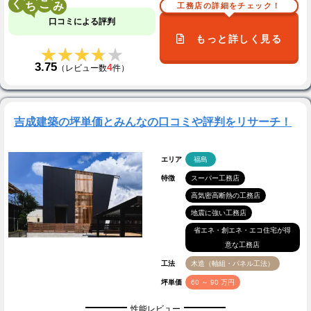
く
こ
工務店の詳細をチェック！
口コミによる評判
もっと詳しく見る
★★★★★
★★★★★
3.75
4
（レビュー数
件）
吉成建築の坪単価とみんなの口コミや評判をリサーチ！
エリア
福島
特徴
スーパー工務店
高気密高断熱の工務店
地震に強い工務店
省エネ・創エネ・エコ住宅が得
意な工務店
工法
木造（軸組・パネル工法）
坪単価
60 ～ 90 万円
性能レビュー