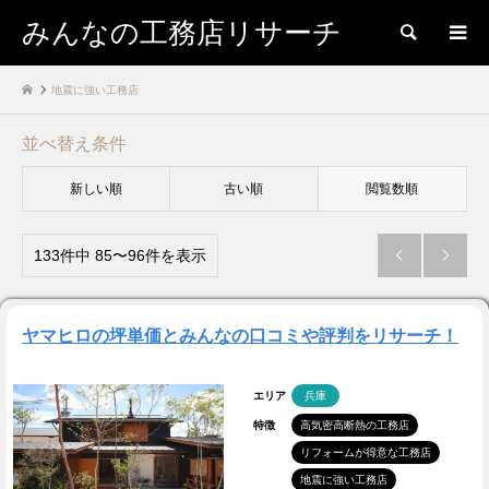
みんなの工務店リサーチ
検索
地震に強い工務店
並べ替え条件
新しい順
古い順
閲覧数順
133件中 85〜96件を表示


ヤマヒロの坪単価とみんなの口コミや評判をリサーチ！
エリア
兵庫
特徴
高気密高断熱の工務店
リフォームが得意な工務店
地震に強い工務店