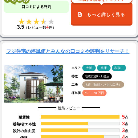
口コミによる評判
もっと詳しく見る
★★★★★
★★★★★
3.5
4
（レビュー数
件）
フジ住宅の坪単価とみんなの口コミや評判をリサーチ！
エリア
大阪
兵庫
和歌山
特徴
地震に強い工務店
工法
木造（軸組・パネル工法）
坪単価
50 ～ 70 万円
性能レビュー
5
耐震性
点
3
断熱/省エネ性
点
3
設計の自由度
点
4
価格
点