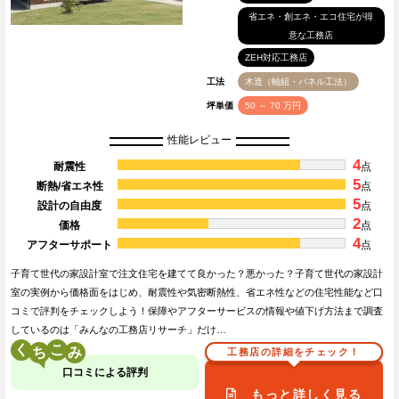
省エネ・創エネ・エコ住宅が得
意な工務店
ZEH対応工務店
工法
木造（軸組・パネル工法）
坪単価
50 ～ 70 万円
性能レビュー
4
耐震性
点
5
断熱/省エネ性
点
5
設計の自由度
点
2
価格
点
4
アフターサポート
点
子育て世代の家設計室で注文住宅を建てて良かった？悪かった？子育て世代の家設計
室の実例から価格面をはじめ、耐震性や気密断熱性、省エネ性などの住宅性能など口
コミで評判をチェックしよう！保障やアフターサービスの情報や値下げ方法まで調査
しているのは「みんなの工務店リサーチ」だけ…
く
こ
工務店の詳細をチェック！
口コミによる評判
もっと詳しく見る