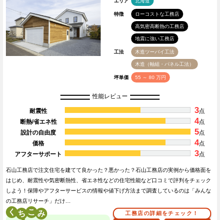
エリア
北海道
特徴
ローコストな工務店
高気密高断熱の工務店
地震に強い工務店
工法
木造ツーバイ工法
木造（軸組・パネル工法）
坪単価
55 ～ 80 万円
性能レビュー
3
耐震性
点
4
断熱/省エネ性
点
5
設計の自由度
点
4
価格
点
3
アフターサポート
点
石山工務店で注文住宅を建てて良かった？悪かった？石山工務店の実例から価格面を
はじめ、耐震性や気密断熱性、省エネ性などの住宅性能など口コミで評判をチェック
しよう！保障やアフターサービスの情報や値下げ方法まで調査しているのは「みんな
の工務店リサーチ」だけ…
く
こ
工務店の詳細をチェック！