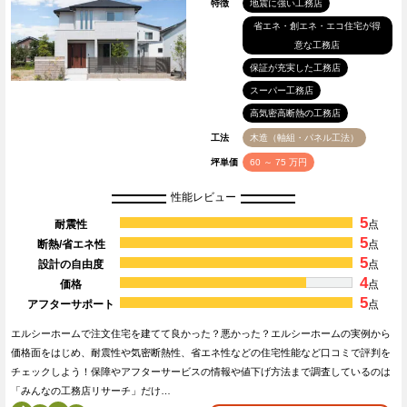
特徴
地震に強い工務店
省エネ・創エネ・エコ住宅が得
意な工務店
保証が充実した工務店
スーパー工務店
高気密高断熱の工務店
工法
木造（軸組・パネル工法）
坪単価
60 ～ 75 万円
性能レビュー
5
耐震性
点
5
断熱/省エネ性
点
5
設計の自由度
点
4
価格
点
5
アフターサポート
点
エルシーホームで注文住宅を建てて良かった？悪かった？エルシーホームの実例から
価格面をはじめ、耐震性や気密断熱性、省エネ性などの住宅性能など口コミで評判を
チェックしよう！保障やアフターサービスの情報や値下げ方法まで調査しているのは
「みんなの工務店リサーチ」だけ…