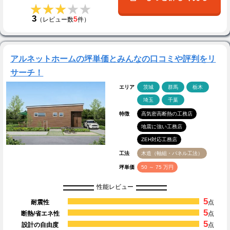
★★★★★
★★★★★
3
5
（レビュー数
件）
アルネットホームの坪単価とみんなの口コミや評判をリ
サーチ！
エリア
茨城
群馬
栃木
埼玉
千葉
特徴
高気密高断熱の工務店
地震に強い工務店
ZEH対応工務店
工法
木造（軸組・パネル工法）
坪単価
50 ～ 75 万円
性能レビュー
5
耐震性
点
5
断熱/省エネ性
点
5
設計の自由度
点