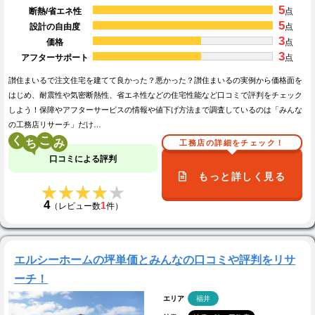
5
断熱/省エネ性
点
5
設計の自由度
点
3
価格
点
3
アフターサポート
点
讃住まいるで注文住宅を建てて良かった？悪かった？讃住まいるの実例から価格面を
はじめ、耐震性や気密断熱性、省エネ性などの住宅性能など口コミで評判をチェック
しよう！保障やアフターサービスの情報や値下げ方法まで調査しているのは「みんな
の工務店リサーチ」だけ…
く
こ
工務店の詳細をチェック！
口コミによる評判
もっと詳しく見る
★★★★★
★★★★★
4
1
（レビュー数
件）
エルシーホームの坪単価とみんなの口コミや評判をリサ
ーチ！
エリア
福井