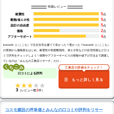
性能レビュー
5
耐震性
点
5
断熱/省エネ性
点
5
設計の自由度
点
2
価格
点
4
アフターサポート
点
icocochi（いここち）で注文住宅を建てて良かった？悪かった？icocochi（いここち）
の実例から価格面をはじめ、耐震性や気密断熱性、省エネ性などの住宅性能など口コ
ミで評判をチェックしよう！保障やアフターサービスの情報や値下げ方法まで調査し
ているのは「みんなの工務店リサーチ」だけ…
く
こ
工務店の詳細をチェック！
口コミによる評判
もっと詳しく見る
★★★★★
★★★★★
3
3
（レビュー数
件）
コスモ建設の坪単価とみんなの口コミや評判をリサー