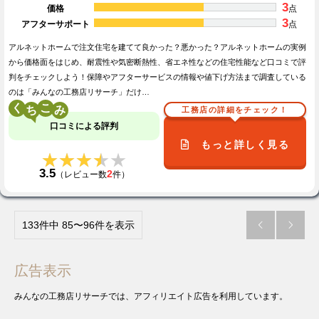
3
価格
点
3
アフターサポート
点
アルネットホームで注文住宅を建てて良かった？悪かった？アルネットホームの実例
から価格面をはじめ、耐震性や気密断熱性、省エネ性などの住宅性能など口コミで評
判をチェックしよう！保障やアフターサービスの情報や値下げ方法まで調査している
のは「みんなの工務店リサーチ」だけ…
く
こ
工務店の詳細をチェック！
口コミによる評判
もっと詳しく見る
★★★★★
★★★★★
3.5
2
（レビュー数
件）
133件中 85〜96件を表示


広告表示
みんなの工務店リサーチでは、アフィリエイト広告を利用しています。