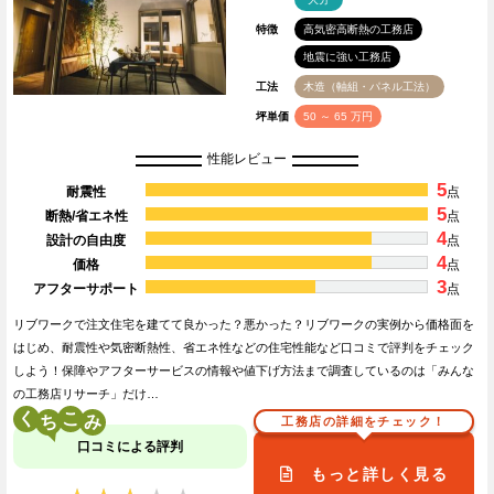
特徴
高気密高断熱の工務店
地震に強い工務店
工法
木造（軸組・パネル工法）
坪単価
50 ～ 65 万円
性能レビュー
5
耐震性
点
5
断熱/省エネ性
点
4
設計の自由度
点
4
価格
点
3
アフターサポート
点
リブワークで注文住宅を建てて良かった？悪かった？リブワークの実例から価格面を
はじめ、耐震性や気密断熱性、省エネ性などの住宅性能など口コミで評判をチェック
しよう！保障やアフターサービスの情報や値下げ方法まで調査しているのは「みんな
の工務店リサーチ」だけ…
く
こ
工務店の詳細をチェック！
口コミによる評判
もっと詳しく見る