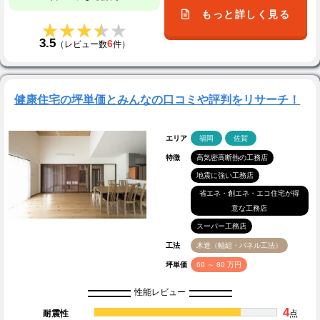
もっと詳しく見る
★★★★★
★★★★★
3.5
6
（レビュー数
件）
健康住宅の坪単価とみんなの口コミや評判をリサーチ！
エリア
福岡
佐賀
特徴
高気密高断熱の工務店
地震に強い工務店
省エネ・創エネ・エコ住宅が得
意な工務店
スーパー工務店
工法
木造（軸組・パネル工法）
坪単価
60 ～ 80 万円
性能レビュー
4
耐震性
点