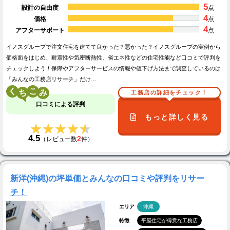
5
設計の自由度
点
4
価格
点
4
アフターサポート
点
イノスグループで注文住宅を建てて良かった？悪かった？イノスグループの実例から
価格面をはじめ、耐震性や気密断熱性、省エネ性などの住宅性能など口コミで評判を
チェックしよう！保障やアフターサービスの情報や値下げ方法まで調査しているのは
「みんなの工務店リサーチ」だけ…
く
こ
工務店の詳細をチェック！
口コミによる評判
もっと詳しく見る
★★★★★
★★★★★
4.5
2
（レビュー数
件）
新洋(沖縄)の坪単価とみんなの口コミや評判をリサー
チ！
エリア
沖縄
特徴
平屋住宅が得意な工務店