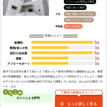
リフォームが得意な工務店
地震に強い工務店
工法
木造（軸組・パネル工法）
鉄筋コンクリート(RC造)
坪単価
55 ～ 90 万円
性能レビュー
5
耐震性
点
3
断熱/省エネ性
点
5
設計の自由度
点
3
価格
点
3
アフターサポート
点
新洋で注文住宅を建てて良かった？悪かった？新洋の実例から価格面をはじめ、耐震
性や気密断熱性、省エネ性などの住宅性能など口コミで評判をチェックしよう！保障
やアフターサービスの情報や値下げ方法まで調査しているのは「みんなの工務店リサ
ーチ」だけ…
く
こ
工務店の詳細をチェック！
口コミによる評判
もっと詳しく見る