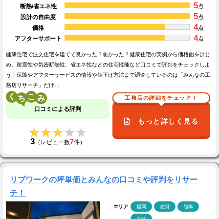
5
断熱/省エネ性
点
5
設計の自由度
点
4
価格
点
4
アフターサポート
点
健康住宅で注文住宅を建てて良かった？悪かった？健康住宅の実例から価格面をはじ
め、耐震性や気密断熱性、省エネ性などの住宅性能など口コミで評判をチェックしよ
う！保障やアフターサービスの情報や値下げ方法まで調査しているのは「みんなの工
務店リサーチ」だけ…
く
こ
工務店の詳細をチェック！
口コミによる評判
もっと詳しく見る
★★★★★
★★★★★
3
7
（レビュー数
件）
リブワークの坪単価とみんなの口コミや評判をリサー
チ！
エリア
福岡
佐賀
熊本
大分