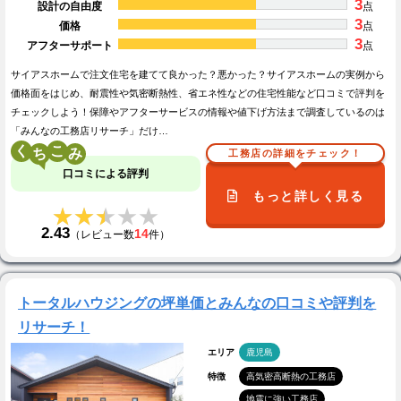
3
設計の自由度
点
3
価格
点
3
アフターサポート
点
サイアスホームで注文住宅を建てて良かった？悪かった？サイアスホームの実例から
価格面をはじめ、耐震性や気密断熱性、省エネ性などの住宅性能など口コミで評判を
チェックしよう！保障やアフターサービスの情報や値下げ方法まで調査しているのは
「みんなの工務店リサーチ」だけ…
く
こ
工務店の詳細をチェック！
口コミによる評判
もっと詳しく見る
★★★★★
★★★★★
2.43
14
（レビュー数
件）
トータルハウジングの坪単価とみんなの口コミや評判を
リサーチ！
エリア
鹿児島
特徴
高気密高断熱の工務店
地震に強い工務店