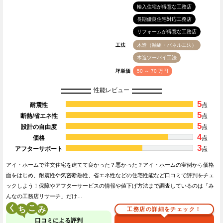
輸入住宅が得意な工務店
長期優良住宅対応工務店
リフォームが得意な工務店
工法
木造（軸組・パネル工法）
木造ツーバイ工法
坪単価
50 ～ 70 万円
性能レビュー
5
耐震性
点
5
断熱/省エネ性
点
5
設計の自由度
点
4
価格
点
3
アフターサポート
点
アイ・ホームで注文住宅を建てて良かった？悪かった？アイ・ホームの実例から価格
面をはじめ、耐震性や気密断熱性、省エネ性などの住宅性能など口コミで評判をチェ
ックしよう！保障やアフターサービスの情報や値下げ方法まで調査しているのは「み
んなの工務店リサーチ」だけ…
く
こ
工務店の詳細をチェック！
口コミによる評判