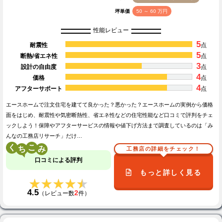
坪単価
50 ～ 60 万円
性能レビュー
5
耐震性
点
5
断熱/省エネ性
点
3
設計の自由度
点
4
価格
点
4
アフターサポート
点
エースホームで注文住宅を建てて良かった？悪かった？エースホームの実例から価格
面をはじめ、耐震性や気密断熱性、省エネ性などの住宅性能など口コミで評判をチェ
ックしよう！保障やアフターサービスの情報や値下げ方法まで調査しているのは「み
んなの工務店リサーチ」だけ…
く
こ
工務店の詳細をチェック！
口コミによる評判
もっと詳しく見る
★★★★★
★★★★★
4.5
2
（レビュー数
件）