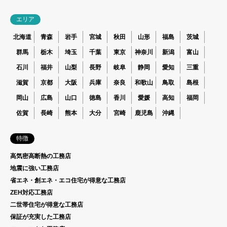
エリア
北海道
青森
岩手
宮城
秋田
山形
福島
茨城
群馬
栃木
埼玉
千葉
東京
神奈川
新潟
富山
石川
福井
山梨
長野
岐阜
静岡
愛知
三重
滋賀
京都
大阪
兵庫
奈良
和歌山
鳥取
島根
岡山
広島
山口
徳島
香川
愛媛
高知
福岡
佐賀
長崎
熊本
大分
宮崎
鹿児島
沖縄
特徴
高気密高断熱の工務店
地震に強い工務店
省エネ・創エネ・エコ住宅が得意な工務店
ZEH対応工務店
二世帯住宅が得意な工務店
保証が充実した工務店