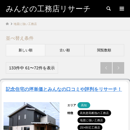
みんなの工務店リサーチ
検索
地震に強い工務店
並べ替え条件
新しい順
古い順
閲覧数順
133件中 61〜72件を表示


記念住宅の坪単価とみんなの口コミや評判をリサーチ！
エリア
高知
特徴
高気密高断熱の工務店
地震に強い工務店
ZEH対応工務店