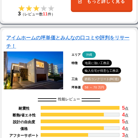
もっと詳しく見る
★★★★★
★★★★★
3
11
（レビュー数
件）
アイムホームの坪単価とみんなの口コミや評判をリサー
チ！
エリア
沖縄
特徴
地震に強い工務店
輸入住宅が得意な工務店
工法
鉄筋コンクリート(RC造)
坪単価
58 ～ 70 万円
性能レビュー
5
耐震性
点
4
断熱/省エネ性
点
5
設計の自由度
点
4
価格
点
3
アフターサポート
点