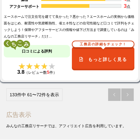
3
アフターサポート
点
エースホームで注文住宅を建てて良かった？悪かった？エースホームの実例から価格
面をはじめ、耐震性や気密断熱性、省エネ性などの住宅性能など口コミで評判をチェ
ックしよう！保障やアフターサービスの情報や値下げ方法まで調査しているのは「み
んなの工務店リサーチ」だけ…
く
こ
工務店の詳細をチェック！
口コミによる評判
もっと詳しく見る
★★★★★
★★★★★
3.8
5
（レビュー数
件）
133件中 61〜72件を表示


広告表示
みんなの工務店リサーチでは、アフィリエイト広告を利用しています。