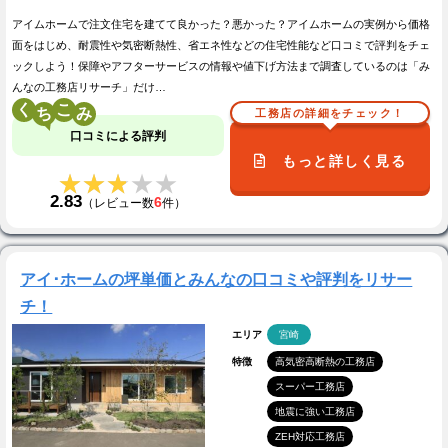
アイムホームで注文住宅を建てて良かった？悪かった？アイムホームの実例から価格
面をはじめ、耐震性や気密断熱性、省エネ性などの住宅性能など口コミで評判をチェ
ックしよう！保障やアフターサービスの情報や値下げ方法まで調査しているのは「み
んなの工務店リサーチ」だけ…
く
こ
工務店の詳細をチェック！
口コミによる評判
もっと詳しく見る
★★★★★
★★★★★
2.83
6
（レビュー数
件）
アイ･ホームの坪単価とみんなの口コミや評判をリサー
チ！
エリア
宮崎
特徴
高気密高断熱の工務店
スーパー工務店
地震に強い工務店
ZEH対応工務店