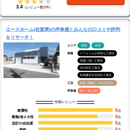
★★★★★
★★★★★
3.4
5
（レビュー数
件）
エースホーム(佐賀県)の坪単価とみんなの口コミや評判
をリサーチ！
エリア
福岡
佐賀
特徴
リフォームが得意な工務店
地震に強い工務店
ZEH対応工務店
長期優良住宅対応工務店
工法
木造（軸組・パネル工法）
坪単価
50 ～ 65 万円
性能レビュー
5
耐震性
点
4
断熱/省エネ性
点
5
設計の自由度
点
4
価格
点