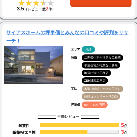
★★★★★
★★★★★
3.5
2
（レビュー数
件）
サイアスホームの坪単価とみんなの口コミや評判をリサ
ーチ！
エリア
沖縄
特徴
二世帯住宅が得意な工務店
平屋住宅が得意な工務店
地震に強い工務店
ZEH対応工務店
工法
木造（軸組・パネル工法）
鉄筋コンクリート(RC造)
坪単価
80 ～ 100 万円
性能レビュー
5
耐震性
点
3
断熱/省エネ性
点