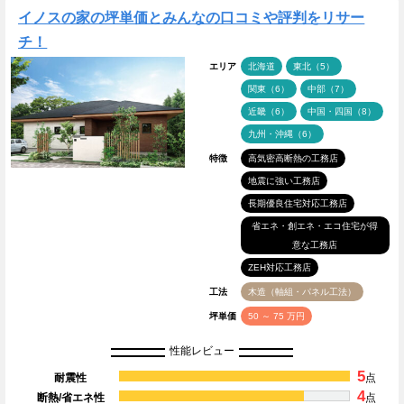
イノスの家の坪単価とみんなの口コミや評判をリサー
チ！
エリア
北海道
東北（5）
関東（6）
中部（7）
近畿（6）
中国・四国（8）
九州・沖縄（6）
特徴
高気密高断熱の工務店
地震に強い工務店
長期優良住宅対応工務店
省エネ・創エネ・エコ住宅が得
意な工務店
ZEH対応工務店
工法
木造（軸組・パネル工法）
坪単価
50 ～ 75 万円
性能レビュー
5
耐震性
点
4
断熱/省エネ性
点