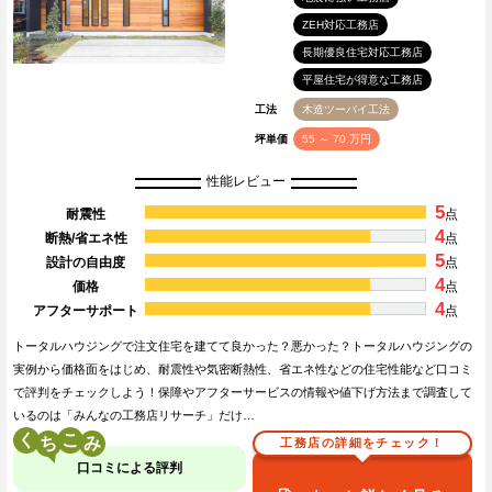
ZEH対応工務店
長期優良住宅対応工務店
平屋住宅が得意な工務店
工法
木造ツーバイ工法
坪単価
55 ～ 70 万円
性能レビュー
5
耐震性
点
4
断熱/省エネ性
点
5
設計の自由度
点
4
価格
点
4
アフターサポート
点
トータルハウジングで注文住宅を建てて良かった？悪かった？トータルハウジングの
実例から価格面をはじめ、耐震性や気密断熱性、省エネ性などの住宅性能など口コミ
で評判をチェックしよう！保障やアフターサービスの情報や値下げ方法まで調査して
いるのは「みんなの工務店リサーチ」だけ…
く
こ
工務店の詳細をチェック！
口コミによる評判