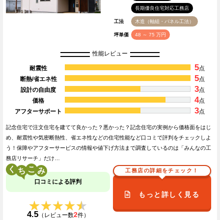
長期優良住宅対応工務店
工法
木造（軸組・パネル工法）
坪単価
48 ～ 75 万円
性能レビュー
5
耐震性
点
5
断熱/省エネ性
点
3
設計の自由度
点
4
価格
点
3
アフターサポート
点
記念住宅で注文住宅を建てて良かった？悪かった？記念住宅の実例から価格面をはじ
め、耐震性や気密断熱性、省エネ性などの住宅性能など口コミで評判をチェックしよ
う！保障やアフターサービスの情報や値下げ方法まで調査しているのは「みんなの工
務店リサーチ」だけ…
く
こ
工務店の詳細をチェック！
口コミによる評判
もっと詳しく見る
★★★★★
★★★★★
4.5
2
（レビュー数
件）