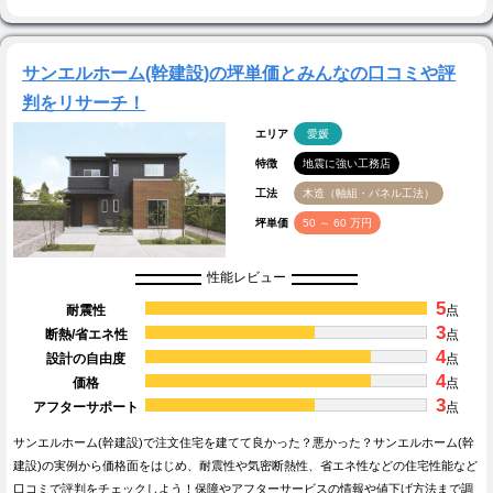
サンエルホーム(幹建設)の坪単価とみんなの口コミや評
判をリサーチ！
エリア
愛媛
特徴
地震に強い工務店
工法
木造（軸組・パネル工法）
坪単価
50 ～ 60 万円
性能レビュー
5
耐震性
点
3
断熱/省エネ性
点
4
設計の自由度
点
4
価格
点
3
アフターサポート
点
サンエルホーム(幹建設)で注文住宅を建てて良かった？悪かった？サンエルホーム(幹
建設)の実例から価格面をはじめ、耐震性や気密断熱性、省エネ性などの住宅性能など
口コミで評判をチェックしよう！保障やアフターサービスの情報や値下げ方法まで調