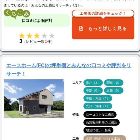
査しているのは「みんなの工務店リサーチ」だけ…
く
こ
工務店の詳細をチェック！
口コミによる評判
もっと詳しく見る
★★★★★
★★★★★
3
1
（レビュー数
件）
エースホーム(FC)の坪単価とみんなの口コミや評判をリ
サーチ！
エリア
東北（3）
関東（3）
中部（6）
近畿（3）
中国・四国（5）
九州・沖縄（4）
特徴
ローコストな工務店
高気密高断熱の工務店
地震に強い工務店
工法
木造（軸組・パネル工法）