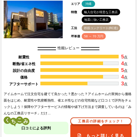
エリア
沖縄
特徴
輸入住宅が得意な工務店
地震に強い工務店
工法
鉄筋コンクリート(RC造)
坪単価
58 ～ 70 万円
性能レビュー
5
耐震性
点
4
断熱/省エネ性
点
5
設計の自由度
点
4
価格
点
3
アフターサポート
点
アイムホームで注文住宅を建てて良かった？悪かった？アイムホームの実例から価格
面をはじめ、耐震性や気密断熱性、省エネ性などの住宅性能など口コミで評判をチェ
ックしよう！保障やアフターサービスの情報や値下げ方法まで調査しているのは「み
んなの工務店リサーチ」だけ…
く
こ
工務店の詳細をチェック！
口コミによる評判
もっと詳しく見る