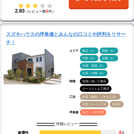
★★★★★
★★★★★
2.83
6
（レビュー数
件）
スズキハウスの坪単価とみんなの口コミや評判をリサー
チ！
エリア
東北（1）
関東（5）
中部（3）
近畿（1）
中国・四国（4）
九州・沖縄（6）
特徴
地震に強い工務店
ローコストな工務店
工法
木造（軸組・パネル工法）
木造ツーバイ工法
鉄骨造
坪単価
34.7 ～ 50 万円
性能レビュー
4
耐震性
点