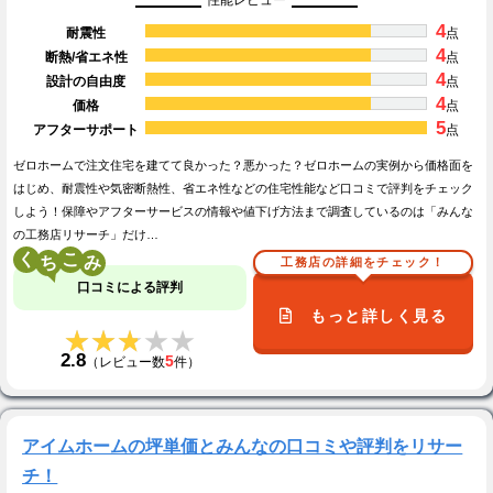
4
耐震性
点
4
断熱/省エネ性
点
4
設計の自由度
点
4
価格
点
5
アフターサポート
点
ゼロホームで注文住宅を建てて良かった？悪かった？ゼロホームの実例から価格面を
はじめ、耐震性や気密断熱性、省エネ性などの住宅性能など口コミで評判をチェック
しよう！保障やアフターサービスの情報や値下げ方法まで調査しているのは「みんな
の工務店リサーチ」だけ…
く
こ
工務店の詳細をチェック！
口コミによる評判
もっと詳しく見る
★★★★★
★★★★★
2.8
5
（レビュー数
件）
アイムホームの坪単価とみんなの口コミや評判をリサー
チ！