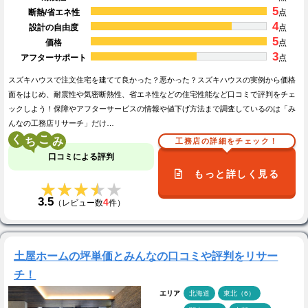
5
断熱/省エネ性
点
4
設計の自由度
点
5
価格
点
3
アフターサポート
点
スズキハウスで注文住宅を建てて良かった？悪かった？スズキハウスの実例から価格
面をはじめ、耐震性や気密断熱性、省エネ性などの住宅性能など口コミで評判をチェ
ックしよう！保障やアフターサービスの情報や値下げ方法まで調査しているのは「み
んなの工務店リサーチ」だけ…
く
こ
工務店の詳細をチェック！
口コミによる評判
もっと詳しく見る
★★★★★
★★★★★
3.5
4
（レビュー数
件）
土屋ホームの坪単価とみんなの口コミや評判をリサー
チ！
エリア
北海道
東北（6）