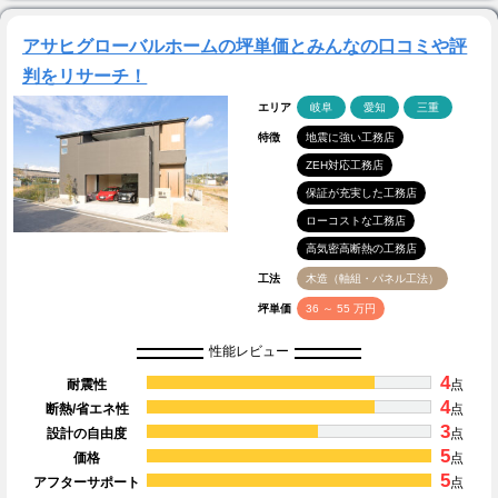
アサヒグローバルホームの坪単価とみんなの口コミや評
判をリサーチ！
エリア
岐阜
愛知
三重
特徴
地震に強い工務店
ZEH対応工務店
保証が充実した工務店
ローコストな工務店
高気密高断熱の工務店
工法
木造（軸組・パネル工法）
坪単価
36 ～ 55 万円
性能レビュー
4
耐震性
点
4
断熱/省エネ性
点
3
設計の自由度
点
5
価格
点
5
アフターサポート
点