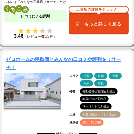
いるのは「みんなの工務店リサーチ」だけ…
く
こ
工務店の詳細をチェック！
口コミによる評判
もっと詳しく見る
★★★★★
★★★★★
3.46
13
（レビュー数
件）
ゼロホームの坪単価とみんなの口コミや評判をリサー
チ！
エリア
滋賀
京都
大阪
兵庫
奈良
特徴
長期優良住宅対応工務店
地震に強い工務店
ローコストな工務店
工法
木造（軸組・パネル工法）
坪単価
45 ～ 70 万円
性能レビュー