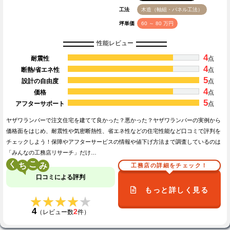
工法
木造（軸組・パネル工法）
坪単価
60 ～ 80 万円
性能レビュー
4
耐震性
点
4
断熱/省エネ性
点
5
設計の自由度
点
4
価格
点
5
アフターサポート
点
ヤザワランバーで注文住宅を建てて良かった？悪かった？ヤザワランバーの実例から
価格面をはじめ、耐震性や気密断熱性、省エネ性などの住宅性能など口コミで評判を
チェックしよう！保障やアフターサービスの情報や値下げ方法まで調査しているのは
「みんなの工務店リサーチ」だけ…
く
こ
工務店の詳細をチェック！
口コミによる評判
もっと詳しく見る
★★★★★
★★★★★
4
2
（レビュー数
件）