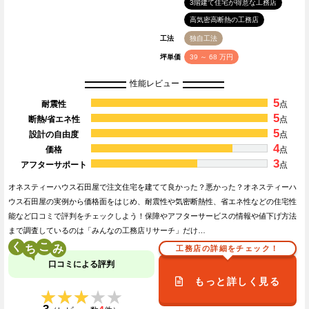
3階建て住宅が得意な工務店
高気密高断熱の工務店
工法
独自工法
坪単価
39 ～ 68 万円
性能レビュー
5
耐震性
点
5
断熱/省エネ性
点
5
設計の自由度
点
4
価格
点
3
アフターサポート
点
オネスティーハウス石田屋で注文住宅を建てて良かった？悪かった？オネスティーハ
ウス石田屋の実例から価格面をはじめ、耐震性や気密断熱性、省エネ性などの住宅性
能など口コミで評判をチェックしよう！保障やアフターサービスの情報や値下げ方法
まで調査しているのは「みんなの工務店リサーチ」だけ…
く
こ
工務店の詳細をチェック！
口コミによる評判
もっと詳しく見る
★★★★★
★★★★★