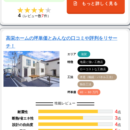
もっと詳しく見る
★★★★★
★★★★★
4
7
（レビュー数
件）
高栄ホームの坪単価とみんなの口コミや評判をリサー
チ！
エリア
滋賀
特徴
地震に強い工務店
ローコストな工務店
工法
木造（軸組・パネル工法）
独自工法
坪単価
40 ～ 60 万円
性能レビュー
4
耐震性
点
3
断熱/省エネ性
点
4
設計の自由度
点