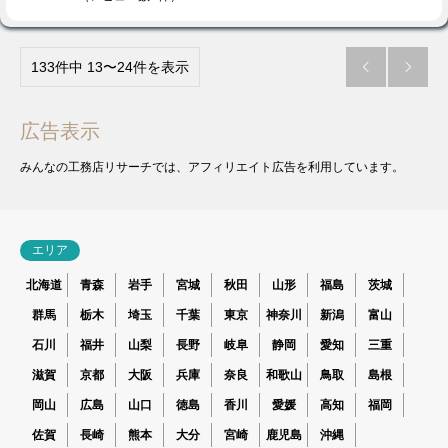
133件中 13〜24件を表示


広告表示
みんなの工務店リサーチでは、アフィリエイト広告を利用しています。
エリア
北海道
青森
岩手
宮城
秋田
山形
福島
茨城
群馬
栃木
埼玉
千葉
東京
神奈川
新潟
富山
石川
福井
山梨
長野
岐阜
静岡
愛知
三重
滋賀
京都
大阪
兵庫
奈良
和歌山
鳥取
島根
岡山
広島
山口
徳島
香川
愛媛
高知
福岡
佐賀
長崎
熊本
大分
宮崎
鹿児島
沖縄