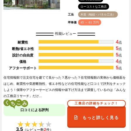
ローコストな工務店
工法
木造（軸組・パネル工法）
坪単価
45 ～ 61 万円
性能レビュー
4
耐震性
点
5
断熱/省エネ性
点
5
設計の自由度
点
4
価格
点
5
アフターサポート
点
住宅情報館で注文住宅を建てて良かった？悪かった？住宅情報館の実例から価格面を
はじめ、耐震性や気密断熱性、省エネ性などの住宅性能など口コミで評判をチェック
しよう！保障やアフターサービスの情報や値下げ方法まで調査しているのは「みんな
の工務店リサーチ」だけ…
く
こ
工務店の詳細をチェック！
口コミによる評判
もっと詳しく見る
★★★★★
★★★★★
3.5
2
（レビュー数
件）