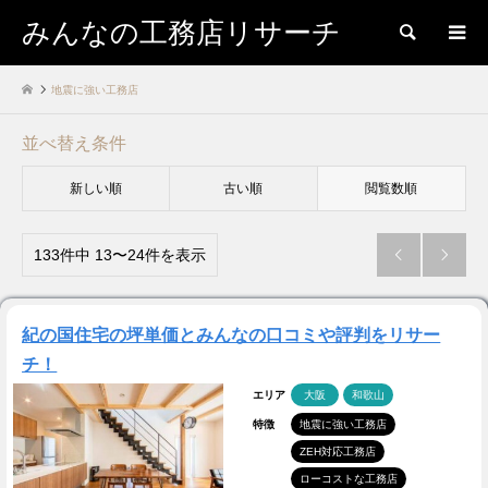
みんなの工務店リサーチ
検索
地震に強い工務店
並べ替え条件
新しい順
古い順
閲覧数順
133件中 13〜24件を表示


紀の国住宅の坪単価とみんなの口コミや評判をリサー
チ！
エリア
大阪
和歌山
特徴
地震に強い工務店
ZEH対応工務店
ローコストな工務店