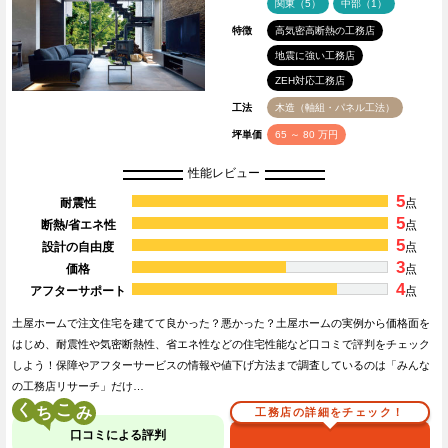
関東（5）
中部（1）
特徴
高気密高断熱の工務店
地震に強い工務店
ZEH対応工務店
工法
木造（軸組・パネル工法）
坪単価
65 ～ 80 万円
性能レビュー
5
耐震性
点
5
断熱/省エネ性
点
5
設計の自由度
点
3
価格
点
4
アフターサポート
点
土屋ホームで注文住宅を建てて良かった？悪かった？土屋ホームの実例から価格面を
はじめ、耐震性や気密断熱性、省エネ性などの住宅性能など口コミで評判をチェック
しよう！保障やアフターサービスの情報や値下げ方法まで調査しているのは「みんな
の工務店リサーチ」だけ…
く
こ
工務店の詳細をチェック！
口コミによる評判