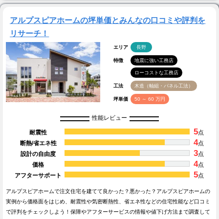
アルプスピアホームの坪単価とみんなの口コミや評判を
リサーチ！
エリア
長野
特徴
地震に強い工務店
ローコストな工務店
工法
木造（軸組・パネル工法）
坪単価
50 ～ 60 万円
性能レビュー
5
耐震性
点
4
断熱/省エネ性
点
3
設計の自由度
点
4
価格
点
5
アフターサポート
点
アルプスピアホームで注文住宅を建てて良かった？悪かった？アルプスピアホームの
実例から価格面をはじめ、耐震性や気密断熱性、省エネ性などの住宅性能など口コミ
で評判をチェックしよう！保障やアフターサービスの情報や値下げ方法まで調査して