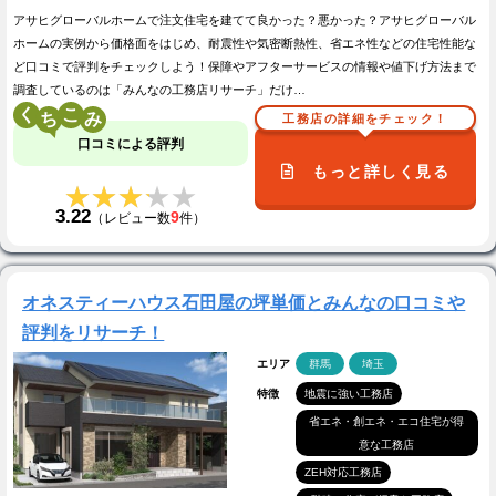
アサヒグローバルホームで注文住宅を建てて良かった？悪かった？アサヒグローバル
ホームの実例から価格面をはじめ、耐震性や気密断熱性、省エネ性などの住宅性能な
ど口コミで評判をチェックしよう！保障やアフターサービスの情報や値下げ方法まで
調査しているのは「みんなの工務店リサーチ」だけ…
く
こ
工務店の詳細をチェック！
口コミによる評判
もっと詳しく見る
★★★★★
★★★★★
3.22
9
（レビュー数
件）
オネスティーハウス石田屋の坪単価とみんなの口コミや
評判をリサーチ！
エリア
群馬
埼玉
特徴
地震に強い工務店
省エネ・創エネ・エコ住宅が得
意な工務店
ZEH対応工務店