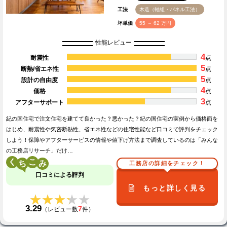
工法
木造（軸組・パネル工法）
坪単価
55 ～ 62 万円
性能レビュー
4
耐震性
点
5
断熱/省エネ性
点
5
設計の自由度
点
4
価格
点
3
アフターサポート
点
紀の国住宅で注文住宅を建てて良かった？悪かった？紀の国住宅の実例から価格面を
はじめ、耐震性や気密断熱性、省エネ性などの住宅性能など口コミで評判をチェック
しよう！保障やアフターサービスの情報や値下げ方法まで調査しているのは「みんな
の工務店リサーチ」だけ…
く
こ
工務店の詳細をチェック！
口コミによる評判
もっと詳しく見る
★★★★★
★★★★★
3.29
7
（レビュー数
件）