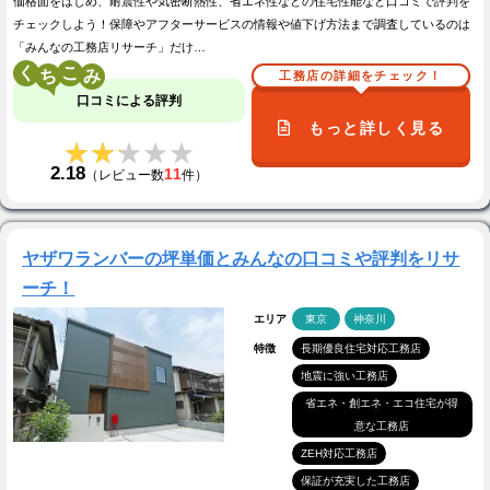
価格面をはじめ、耐震性や気密断熱性、省エネ性などの住宅性能など口コミで評判を
チェックしよう！保障やアフターサービスの情報や値下げ方法まで調査しているのは
「みんなの工務店リサーチ」だけ…
く
こ
工務店の詳細をチェック！
口コミによる評判
もっと詳しく見る
★★★★★
★★★★★
2.18
11
（レビュー数
件）
ヤザワランバーの坪単価とみんなの口コミや評判をリサ
ーチ！
エリア
東京
神奈川
特徴
長期優良住宅対応工務店
地震に強い工務店
省エネ・創エネ・エコ住宅が得
意な工務店
ZEH対応工務店
保証が充実した工務店