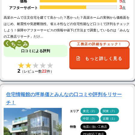
5
価格
点
3
アフターサポート
点
高栄ホームで注文住宅を建てて良かった？悪かった？高栄ホームの実例から価格面を
はじめ、耐震性や気密断熱性、省エネ性などの住宅性能など口コミで評判をチェック
しよう！保障やアフターサービスの情報や値下げ方法まで調査しているのは「みんな
の工務店リサーチ」だけ…
く
こ
工務店の詳細をチェック！
口コミによる評判
もっと詳しく見る
★★★★★
★★★★★
2
22
（レビュー数
件）
住宅情報館の坪単価とみんなの口コミや評判をリサー
チ！
エリア
東北（2）
関東（7）
中部（3）
近畿（1）
特徴
地震に強い工務店
ZEH対応工務店