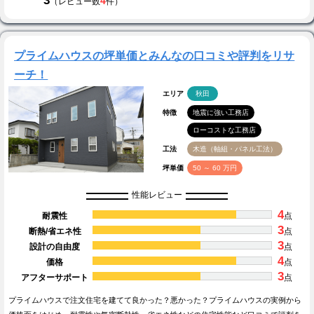
3
4
（レビュー数
件）
プライムハウスの坪単価とみんなの口コミや評判をリサ
ーチ！
エリア
秋田
特徴
地震に強い工務店
ローコストな工務店
工法
木造（軸組・パネル工法）
坪単価
50 ～ 60 万円
性能レビュー
4
耐震性
点
3
断熱/省エネ性
点
3
設計の自由度
点
4
価格
点
3
アフターサポート
点
プライムハウスで注文住宅を建てて良かった？悪かった？プライムハウスの実例から