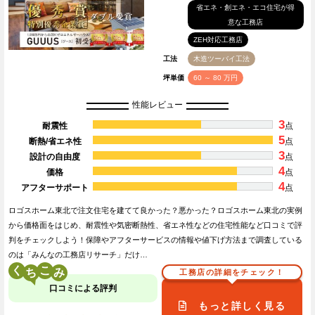
省エネ・創エネ・エコ住宅が得
意な工務店
ZEH対応工務店
工法
木造ツーバイ工法
坪単価
60 ～ 80 万円
性能レビュー
3
耐震性
点
5
断熱/省エネ性
点
3
設計の自由度
点
4
価格
点
4
アフターサポート
点
ロゴスホーム東北で注文住宅を建てて良かった？悪かった？ロゴスホーム東北の実例
から価格面をはじめ、耐震性や気密断熱性、省エネ性などの住宅性能など口コミで評
判をチェックしよう！保障やアフターサービスの情報や値下げ方法まで調査している
のは「みんなの工務店リサーチ」だけ…
く
こ
工務店の詳細をチェック！
口コミによる評判
もっと詳しく見る