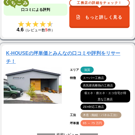
く
こ
工務店の詳細をチェック！
口コミによる評判
もっと詳しく見る
★★★★★
★★★★★
4.6
5
（レビュー数
件）
K-HOUSEの坪単価とみんなの口コミや評判をリサー
チ！
エリア
滋賀
特徴
スーパー工務店
高気密高断熱の工務店
省エネ・創エネ・エコ住宅が得
意な工務店
ZEH対応工務店
工法
木造（軸組・パネル工法）
坪単価
65 ～ 75 万円
性能レビュー