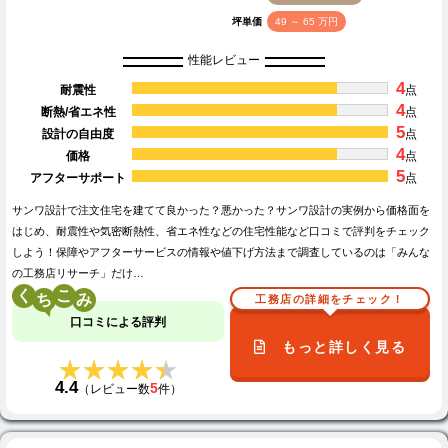
坪単価
49 ～ 65 万円
性能レビュー
4
耐震性
点
4
断熱/省エネ性
点
5
設計の自由度
点
4
価格
点
5
アフターサポート
点
サンワ設計で注文住宅を建てて良かった？悪かった？サンワ設計の実例から価格面を
はじめ、耐震性や気密断熱性、省エネ性などの住宅性能など口コミで評判をチェック
しよう！保障やアフターサービスの情報や値下げ方法まで調査しているのは「みんな
の工務店リサーチ」だけ…
く
こ
工務店の詳細をチェック！
口コミによる評判
もっと詳しく見る
★★★★★
★★★★★
4.4
5
（レビュー数
件）