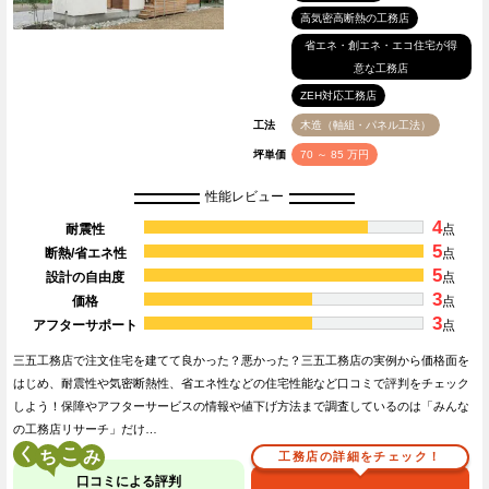
高気密高断熱の工務店
省エネ・創エネ・エコ住宅が得
意な工務店
ZEH対応工務店
工法
木造（軸組・パネル工法）
坪単価
70 ～ 85 万円
性能レビュー
4
耐震性
点
5
断熱/省エネ性
点
5
設計の自由度
点
3
価格
点
3
アフターサポート
点
三五工務店で注文住宅を建てて良かった？悪かった？三五工務店の実例から価格面を
はじめ、耐震性や気密断熱性、省エネ性などの住宅性能など口コミで評判をチェック
しよう！保障やアフターサービスの情報や値下げ方法まで調査しているのは「みんな
の工務店リサーチ」だけ…
く
こ
工務店の詳細をチェック！
口コミによる評判