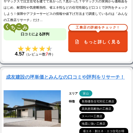
ヤマックスで注文住宅を建てて良かった？悪かった？ヤマックスの実例から価格面を
はじめ、耐震性や気密断熱性、省エネ性などの住宅性能など口コミで評判をチェック
しよう！保障やアフターサービスの情報や値下げ方法まで調査しているのは「みんな
の工務店リサーチ」だけ…
く
こ
工務店の詳細をチェック！
口コミによる評判
もっと詳しく見る
★★★★★
★★★★★
4.57
7
（レビュー数
件）
成友建設の坪単価とみんなの口コミや評判をリサーチ！
エリア
富山
特徴
長期優良住宅対応工務店
高気密高断熱の工務店
スーパー工務店
地震に強い工務店
省エネ・創エネ・エコ住宅が得