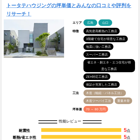
トータテハウジングの坪単価とみんなの口コミや評判を
リサーチ！
エリア
広島
山口
特徴
高気密高断熱の工務店
3階建て住宅が得意な工務店
地震に強い工務店
スーパー工務店
省エネ・創エネ・エコ住宅が得
意な工務店
ZEH対応工務店
保証が充実した工務店
工法
木造（軸組・パネル工法）
木造ツーバイ工法
重量木骨
坪単価
70 ～ 80 万円
性能レビュー
5
耐震性
点
5
断熱/省エネ性
点