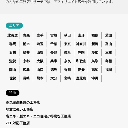
みんなの工務店リサーチでは、アフィリエイト広告を利用しています。
エリア
北海道
青森
岩手
宮城
秋田
山形
福島
茨城
群馬
栃木
埼玉
千葉
東京
神奈川
新潟
富山
石川
福井
山梨
長野
岐阜
静岡
愛知
三重
滋賀
京都
大阪
兵庫
奈良
和歌山
鳥取
島根
岡山
広島
山口
徳島
香川
愛媛
高知
福岡
佐賀
長崎
熊本
大分
宮崎
鹿児島
沖縄
特徴
高気密高断熱の工務店
地震に強い工務店
省エネ・創エネ・エコ住宅が得意な工務店
ZEH対応工務店