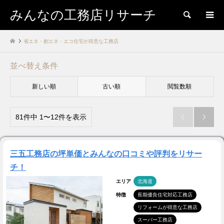
みんなの工務店リサーチ
検索
省エネ・創エネ・エコ住宅が得意な工務店
並べ替え条件
新しい順
古い順
閲覧数順
81件中 1〜12件を表示


三五工務店の坪単価とみんなの口コミや評判をリサー
チ！
エリア
北海道
特徴
長期優良住宅対応工務店
リフォームが得意な工務店
スーパー工務店