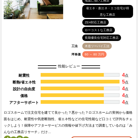
地震に強い工務店
省エネ・創エネ・エコ住宅が得
意な工務店
ZEH対応工務店
ローコストな工務店
長期優良住宅対応工務店
工法
木造ツーバイ工法
坪単価
60 ～ 80 万円
性能レビュー
4
耐震性
点
5
断熱/省エネ性
点
4
設計の自由度
点
4
価格
点
4
アフターサポート
点
ロゴスホームで注文住宅を建てて良かった？悪かった？ロゴスホームの実例から価格
面をはじめ、耐震性や気密断熱性、省エネ性などの住宅性能など口コミで評判をチェ
ックしよう！保障やアフターサービスの情報や値下げ方法まで調査しているのは「み
んなの工務店リサーチ」だけ…