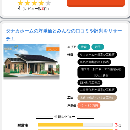
★★★★★
★★★★★
4
2
（レビュー数
件）
タナカホームの坪単価とみんなの口コミや評判をリサー
チ！
エリア
青森
岩手
特徴
リフォームが得意な工務店
高気密高断熱の工務店
省エネ・創エネ・エコ住宅が得
意な工務店
ZEH対応工務店
二世帯住宅が得意な工務店
工法
木造（軸組・パネル工法）
坪単価
45 ～ 80 万円
性能レビュー
3
耐震性
点