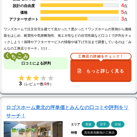
4
設計の自由度
点
5
価格
点
3
アフターサポート
点
ワンズホームで注文住宅を建てて良かった？悪かった？ワンズホームの実例から価格
面をはじめ、耐震性や気密断熱性、省エネ性などの住宅性能など口コミで評判をチェ
ックしよう！保障やアフターサービスの情報や値下げ方法まで調査しているのは「み
んなの工務店リサーチ」だけ…
く
こ
工務店の詳細をチェック！
口コミによる評判
もっと詳しく見る
★★★★★
★★★★★
3
4
（レビュー数
件）
ロゴスホーム東北の坪単価とみんなの口コミや評判をリ
サーチ！
エリア
青森
岩手
宮城
特徴
高気密高断熱の工務店