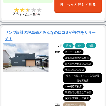
もっと詳しく見る
★★★★★
★★★★★
2.5
6
（レビュー数
件）
サンワ設計の坪単価とみんなの口コミや評判をリサー
チ！
エリア
茨城
栃木
埼玉
特徴
スーパー工務店
高気密高断熱の工務店
輸入住宅が得意な工務店
地震に強い工務店
省エネ・創エネ・エコ住宅が得
意な工務店
ZEH対応工務店
平屋住宅が得意な工務店
保証が充実した工務店
工法
木造ツーバイ工法