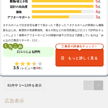
5
断熱/省エネ性
点
5
設計の自由度
点
4
価格
点
3
アフターサポート
点
タナカホームで注文住宅を建てて良かった？悪かった？タナカホームの実例から価格
面をはじめ、耐震性や気密断熱性、省エネ性などの住宅性能など口コミで評判をチェ
ックしよう！保障やアフターサービスの情報や値下げ方法まで調査しているのは「み
んなの工務店リサーチ」だけ…
く
こ
工務店の詳細をチェック！
口コミによる評判
もっと詳しく見る
★★★★★
★★★★★
3.5
4
（レビュー数
件）
81件中 1〜12件を表示


広告表示