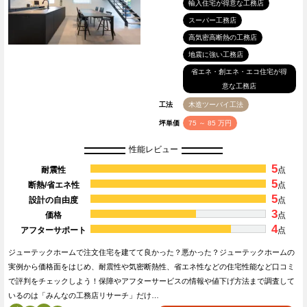
輸入住宅が得意な工務店
スーパー工務店
高気密高断熱の工務店
地震に強い工務店
省エネ・創エネ・エコ住宅が得
意な工務店
工法
木造ツーバイ工法
坪単価
75 ～ 85 万円
性能レビュー
5
耐震性
点
5
断熱/省エネ性
点
5
設計の自由度
点
3
価格
点
4
アフターサポート
点
ジューテックホームで注文住宅を建てて良かった？悪かった？ジューテックホームの
実例から価格面をはじめ、耐震性や気密断熱性、省エネ性などの住宅性能など口コミ
で評判をチェックしよう！保障やアフターサービスの情報や値下げ方法まで調査して
いるのは「みんなの工務店リサーチ」だけ…