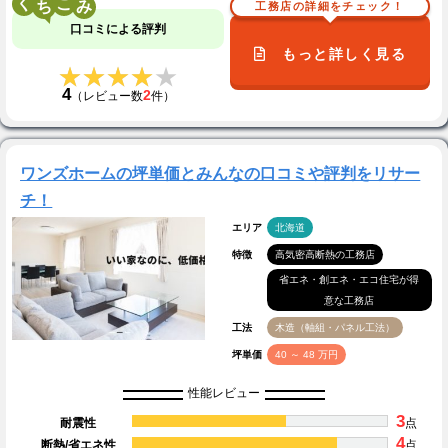
く
こ
工務店の詳細をチェック！
口コミによる評判
もっと詳しく見る
★★★★★
★★★★★
4
2
（レビュー数
件）
ワンズホームの坪単価とみんなの口コミや評判をリサー
チ！
エリア
北海道
特徴
高気密高断熱の工務店
省エネ・創エネ・エコ住宅が得
意な工務店
工法
木造（軸組・パネル工法）
坪単価
40 ～ 48 万円
性能レビュー
3
耐震性
点
4
断熱/省エネ性
点