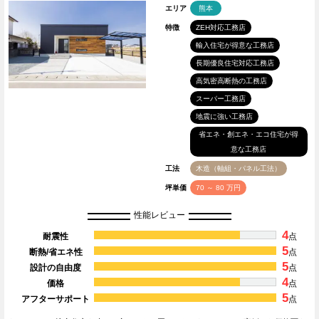
エリア
熊本
特徴
ZEH対応工務店
輸入住宅が得意な工務店
長期優良住宅対応工務店
高気密高断熱の工務店
スーパー工務店
地震に強い工務店
省エネ・創エネ・エコ住宅が得
意な工務店
工法
木造（軸組・パネル工法）
坪単価
70 ～ 80 万円
性能レビュー
4
耐震性
点
5
断熱/省エネ性
点
5
設計の自由度
点
4
価格
点
5
アフターサポート
点