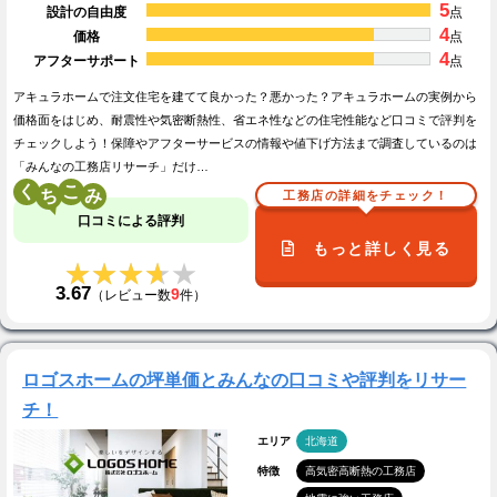
5
設計の自由度
点
4
価格
点
4
アフターサポート
点
アキュラホームで注文住宅を建てて良かった？悪かった？アキュラホームの実例から
価格面をはじめ、耐震性や気密断熱性、省エネ性などの住宅性能など口コミで評判を
チェックしよう！保障やアフターサービスの情報や値下げ方法まで調査しているのは
「みんなの工務店リサーチ」だけ…
く
こ
工務店の詳細をチェック！
口コミによる評判
もっと詳しく見る
★★★★★
★★★★★
3.67
9
（レビュー数
件）
ロゴスホームの坪単価とみんなの口コミや評判をリサー
チ！
エリア
北海道
特徴
高気密高断熱の工務店