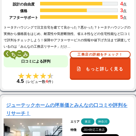
4
設計の自由度
点
3
価格
点
5
アフターサポート
点
トータテハウジングで注文住宅を建てて良かった？悪かった？トータテハウジングの
実例から価格面をはじめ、耐震性や気密断熱性、省エネ性などの住宅性能など口コミ
で評判をチェックしよう！保障やアフターサービスの情報や値下げ方法まで調査して
いるのは「みんなの工務店リサーチ」だけ…
く
こ
工務店の詳細をチェック！
口コミによる評判
もっと詳しく見る
★★★★★
★★★★★
4.5
4
（レビュー数
件）
ジューテックホームの坪単価とみんなの口コミや評判を
リサーチ！
エリア
東京
神奈川
特徴
ZEH対応工務店