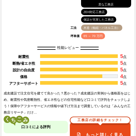
意な工務店
ZEH対応工務店
保証が充実した工務店
工法
木造（軸組・パネル工法）
坪単価
65 ～ 70 万円
性能レビュー
5
耐震性
点
5
断熱/省エネ性
点
5
設計の自由度
点
4
価格
点
5
アフターサポート
点
成友建設で注文住宅を建てて良かった？悪かった？成友建設の実例から価格面をはじ
め、耐震性や気密断熱性、省エネ性などの住宅性能など口コミで評判をチェックしよ
う！保障やアフターサービスの情報や値下げ方法まで調査しているのは「みんなの工
務店リサーチ」だけ…
く
こ
工務店の詳細をチェック！
口コミによる評判
もっと詳しく見る