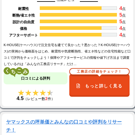
4
耐震性
点
5
断熱/省エネ性
点
5
設計の自由度
点
4
価格
点
4
アフターサポート
点
K-HOUSE(ケーハウス)で注文住宅を建てて良かった？悪かった？K-HOUSE(ケーハウ
ス)の実例から価格面をはじめ、耐震性や気密断熱性、省エネ性などの住宅性能など口
コミで評判をチェックしよう！保障やアフターサービスの情報や値下げ方法まで調査
しているのは「みんなの工務店リサーチ」だけ…
く
こ
工務店の詳細をチェック！
口コミによる評判
もっと詳しく見る
★★★★★
★★★★★
4.5
2
（レビュー数
件）
ヤマックスの坪単価とみんなの口コミや評判をリサー
チ！