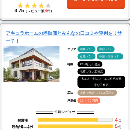
★★★★★
★★★★★
3.75
4
（レビュー数
件）
アキュラホームの坪単価とみんなの口コミや評判をリサ
ーチ！
エリア
関東（7）
中部（3）
近畿（5）
中国・四国（3）
特徴
ZEH対応工務店
地震に強い工務店
省エネ・創エネ・エコ住宅が得
意な工務店
工法
木造（軸組・パネル工法）
坪単価
55 ～ 70 万円
性能レビュー
4
耐震性
点
5
断熱/省エネ性
点