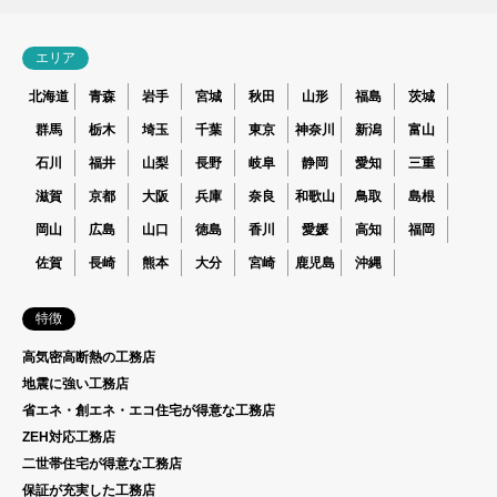
エリア
北海道
青森
岩手
宮城
秋田
山形
福島
茨城
群馬
栃木
埼玉
千葉
東京
神奈川
新潟
富山
石川
福井
山梨
長野
岐阜
静岡
愛知
三重
滋賀
京都
大阪
兵庫
奈良
和歌山
鳥取
島根
岡山
広島
山口
徳島
香川
愛媛
高知
福岡
佐賀
長崎
熊本
大分
宮崎
鹿児島
沖縄
特徴
高気密高断熱の工務店
地震に強い工務店
省エネ・創エネ・エコ住宅が得意な工務店
ZEH対応工務店
二世帯住宅が得意な工務店
保証が充実した工務店