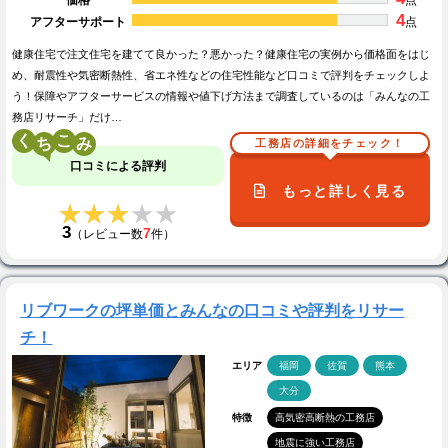
価格
点
4
アフターサポート
点
健康住宅で注文住宅を建てて良かった？悪かった？健康住宅の実例から価格面をはじ
め、耐震性や気密断熱性、省エネ性などの住宅性能など口コミで評判をチェックしよ
う！保障やアフターサービスの情報や値下げ方法まで調査しているのは「みんなの工
務店リサーチ」だけ…
く
こ
工務店の詳細をチェック！
口コミによる評判
もっと詳しく見る
★★★★★
★★★★★
3
7
（レビュー数
件）
リブワークの坪単価とみんなの口コミや評判をリサー
チ！
エリア
福岡
佐賀
熊本
大分
特徴
高気密高断熱の工務店
地震に強い工務店