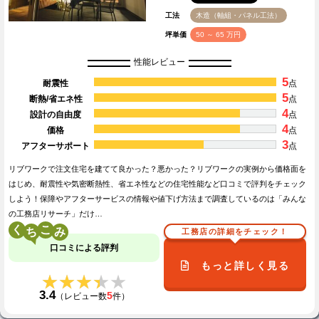
工法
木造（軸組・パネル工法）
坪単価
50 ～ 65 万円
性能レビュー
5
耐震性
点
5
断熱/省エネ性
点
4
設計の自由度
点
4
価格
点
3
アフターサポート
点
リブワークで注文住宅を建てて良かった？悪かった？リブワークの実例から価格面を
はじめ、耐震性や気密断熱性、省エネ性などの住宅性能など口コミで評判をチェック
しよう！保障やアフターサービスの情報や値下げ方法まで調査しているのは「みんな
の工務店リサーチ」だけ…
く
こ
工務店の詳細をチェック！
口コミによる評判
もっと詳しく見る
★★★★★
★★★★★
3.4
5
（レビュー数
件）