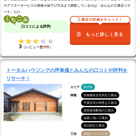
やアフターサービスの情報や値下げ方法まで調査しているのは「みんなの工務店リサ
ーチ」だけ…
く
こ
工務店の詳細をチェック！
口コミによる評判
もっと詳しく見る
★★★★★
★★★★★
3
9
（レビュー数
件）
トータルハウジングの坪単価とみんなの口コミや評判を
リサーチ！
エリア
鹿児島
特徴
長期優良住宅対応工務店
平屋住宅が得意な工務店
高気密高断熱の工務店
地震に強い工務店
ZEH対応工務店
工法
木造ツーバイ工法