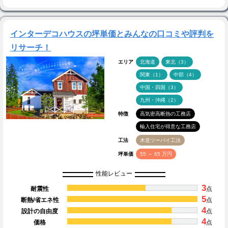
インターデコハウスの坪単価とみんなの口コミや評判を
リサーチ！
エリア
北海道
東北（3）
関東（1）
中部（4）
中国・四国（3）
九州・沖縄（2）
特徴
高気密高断熱の工務店
輸入住宅が得意な工務店
工法
木造ツーバイ工法
坪単価
55 ～ 65 万円
性能レビュー
3
耐震性
点
5
断熱/省エネ性
点
4
設計の自由度
点
4
価格
点