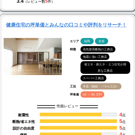
3.4
5
（レビュー数
件）
健康住宅の坪単価とみんなの口コミや評判をリサーチ！
エリア
福岡
佐賀
特徴
高気密高断熱の工務店
地震に強い工務店
省エネ・創エネ・エコ住宅が得
意な工務店
スーパー工務店
工法
木造（軸組・パネル工法）
坪単価
60 ～ 80 万円
性能レビュー
4
耐震性
点
5
断熱/省エネ性
点
5
設計の自由度
点
4