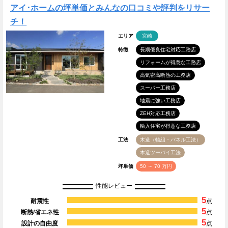
アイ･ホームの坪単価とみんなの口コミや評判をリサー
チ！
エリア
宮崎
特徴
長期優良住宅対応工務店
リフォームが得意な工務店
高気密高断熱の工務店
スーパー工務店
地震に強い工務店
ZEH対応工務店
輸入住宅が得意な工務店
工法
木造（軸組・パネル工法）
木造ツーバイ工法
坪単価
50 ～ 70 万円
性能レビュー
5
耐震性
点
5
断熱/省エネ性
点
5
設計の自由度
点