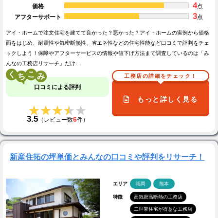
4
価格
点
3
アフターサポート
点
アイ・ホームで注文住宅を建てて良かった？悪かった？アイ・ホームの実例から価格
面をはじめ、耐震性や気密断熱性、省エネ性などの住宅性能など口コミで評判をチェ
ックしよう！保障やアフターサービスの情報や値下げ方法まで調査しているのは「み
んなの工務店リサーチ」だけ…
く
こ
工務店の詳細をチェック！
口コミによる評判
もっと詳しく見る
★★★★★
★★★★★
3.5
6
（レビュー数
件）
新産住拓の坪単価とみんなの口コミや評判をリサーチ！
エリア
福岡
熊本
特徴
高気密高断熱の工務店
二世帯住宅が得意な工務店