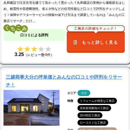
丸和建設で注文住宅を建てて良かった？悪かった？丸和建設の実例から価格面をはじ
め、耐震性や気密断熱性、省エネ性などの住宅性能など口コミで評判をチェックしよ
う！保障やアフターサービスの情報や値下げ方法まで調査しているのは「みんなの工
務店リサーチ」だけ…
く
こ
工務店の詳細をチェック！
口コミによる評判
もっと詳しく見る
★★★★★
★★★★★
3.25
4
（レビュー数
件）
三越商事大分の坪単価とみんなの口コミや評判をリサー
チ！
エリア
大分
特徴
リフォームが得意な工務店
高気密高断熱の工務店
ZEH対応工務店
ローコストな工務店