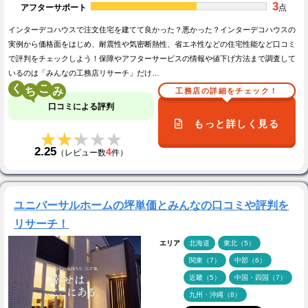
3
アフターサポート
点
インターデコハウスで注文住宅を建てて良かった？悪かった？インターデコハウスの
実例から価格面をはじめ、耐震性や気密断熱性、省エネ性などの住宅性能など口コミ
で評判をチェックしよう！保障やアフターサービスの情報や値下げ方法まで調査して
いるのは「みんなの工務店リサーチ」だけ…
く
こ
工務店の詳細をチェック！
口コミによる評判
もっと詳しく見る
★★★★★
★★★★★
2.25
4
（レビュー数
件）
ユニバーサルホームの坪単価とみんなの口コミや評判を
リサーチ！
エリア
北海道
東北（5）
関東（7）
中部（6）
近畿（5）
中国・四国（7）
九州・沖縄（8）