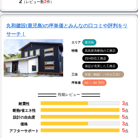
2
2
（レビュー数
件）
丸和建設(鹿児島)の坪単価とみんなの口コミや評判をリ
サーチ！
エリア
鹿児島
特徴
高気密高断熱の工務店
ZEH対応工務店
保証が充実した工務店
工法
木造（軸組・パネル工法）
坪単価
60 ～ 90 万円
性能レビュー
3
耐震性
点
5
断熱/省エネ性
点
5
設計の自由度
点
3
価格
点
5
アフターサポート
点