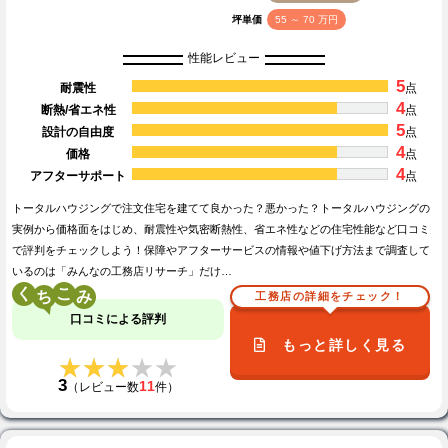
坪単価
55 ～ 70 万円
性能レビュー
5
耐震性
点
4
断熱/省エネ性
点
5
設計の自由度
点
4
価格
点
4
アフターサポート
点
トータルハウジングで注文住宅を建てて良かった？悪かった？トータルハウジングの
実例から価格面をはじめ、耐震性や気密断熱性、省エネ性などの住宅性能など口コミ
で評判をチェックしよう！保障やアフターサービスの情報や値下げ方法まで調査して
いるのは「みんなの工務店リサーチ」だけ…
く
こ
工務店の詳細をチェック！
口コミによる評判
もっと詳しく見る
★★★★★
★★★★★
3
11
（レビュー数
件）