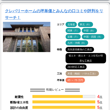
クレバリーホームの坪単価とみんなの口コミや評判をリ
サーチ！
エリア
北海道
東北（6）
関東（7）
中部（9）
近畿（7）
中国・四国（9）
九州・沖縄（8）
特徴
高気密高断熱の工務店
省エネ・創エネ・エコ住宅が得
意な工務店
ZEH対応工務店
工法
木造（軸組・パネル工法）
坪単価
45 ～ 75 万円
性能レビュー
4
耐震性
点
5
断熱/省エネ性
点
5
設計の自由度
点