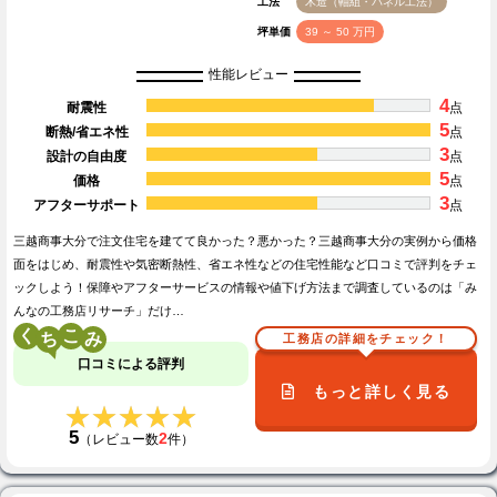
工法
木造（軸組・パネル工法）
坪単価
39 ～ 50 万円
性能レビュー
4
耐震性
点
5
断熱/省エネ性
点
3
設計の自由度
点
5
価格
点
3
アフターサポート
点
三越商事大分で注文住宅を建てて良かった？悪かった？三越商事大分の実例から価格
面をはじめ、耐震性や気密断熱性、省エネ性などの住宅性能など口コミで評判をチェ
ックしよう！保障やアフターサービスの情報や値下げ方法まで調査しているのは「み
んなの工務店リサーチ」だけ…
く
こ
工務店の詳細をチェック！
口コミによる評判
もっと詳しく見る
★★★★★
★★★★★
5
2
（レビュー数
件）