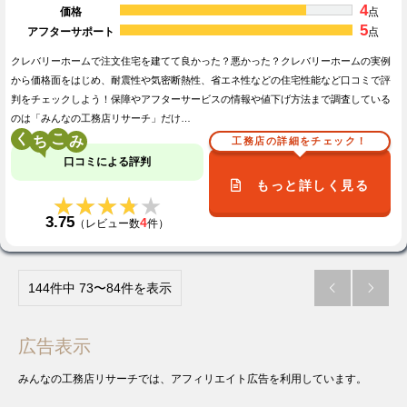
4
価格
点
5
アフターサポート
点
クレバリーホームで注文住宅を建てて良かった？悪かった？クレバリーホームの実例
から価格面をはじめ、耐震性や気密断熱性、省エネ性などの住宅性能など口コミで評
判をチェックしよう！保障やアフターサービスの情報や値下げ方法まで調査している
のは「みんなの工務店リサーチ」だけ…
く
こ
工務店の詳細をチェック！
口コミによる評判
もっと詳しく見る
★★★★★
★★★★★
3.75
4
（レビュー数
件）
144件中 73〜84件を表示


広告表示
みんなの工務店リサーチでは、アフィリエイト広告を利用しています。