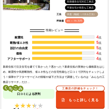
長期優良住宅対応工務店
平屋住宅が得意な工務店
工法
木造（軸組・パネル工法）
坪単価
65 ～ 75 万円
性能レビュー
4
耐震性
点
5
断熱/省エネ性
点
5
設計の自由度
点
4
価格
点
4
アフターサポート
点
新産住拓で注文住宅を建てて良かった？悪かった？新産住拓の実例から価格面をはじ
め、耐震性や気密断熱性、省エネ性などの住宅性能など口コミで評判をチェックしよ
う！保障やアフターサービスの情報や値下げ方法まで調査しているのは「みんなの工
務店リサーチ」だけ…
く
こ
工務店の詳細をチェック！
口コミによる評判
もっと詳しく見る
★★★★★
★★★★★