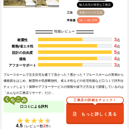
輸入住宅が得意な工務店
工法
木造ツーバイ工法
坪単価
50 ～ 80 万円
性能レビュー
3
耐震性
点
4
断熱/省エネ性
点
5
設計の自由度
点
4
価格
点
3
アフターサポート
点
ブルースホームで注文住宅を建てて良かった？悪かった？ブルースホームの実例から
価格面をはじめ、耐震性や気密断熱性、省エネ性などの住宅性能など口コミで評判を
チェックしよう！保障やアフターサービスの情報や値下げ方法まで調査しているのは
「みんなの工務店リサーチ」だけ…
く
こ
工務店の詳細をチェック！
口コミによる評判
もっと詳しく見る
★★★★★
★★★★★
4.5
2
（レビュー数
件）