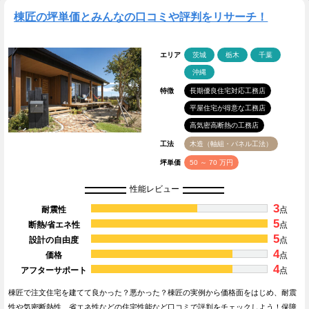
棟匠の坪単価とみんなの口コミや評判をリサーチ！
エリア
茨城
栃木
千葉
沖縄
特徴
長期優良住宅対応工務店
平屋住宅が得意な工務店
高気密高断熱の工務店
工法
木造（軸組・パネル工法）
坪単価
50 ～ 70 万円
性能レビュー
3
耐震性
点
5
断熱/省エネ性
点
5
設計の自由度
点
4
価格
点
4
アフターサポート
点
棟匠で注文住宅を建てて良かった？悪かった？棟匠の実例から価格面をはじめ、耐震
性や気密断熱性、省エネ性などの住宅性能など口コミで評判をチェックしよう！保障