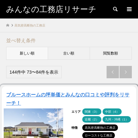
みんなの工務店リサーチ
検索
高気密高断熱の工務店
並べ替え条件
新しい順
古い順
閲覧数順
144件中 73〜84件を表示


ブルースホームの坪単価とみんなの口コミや評判をリサ
ーチ！
エリア
関東（3）
中部（4）
近畿（2）
九州・沖縄（1）
特徴
高気密高断熱の工務店
ローコストな工務店