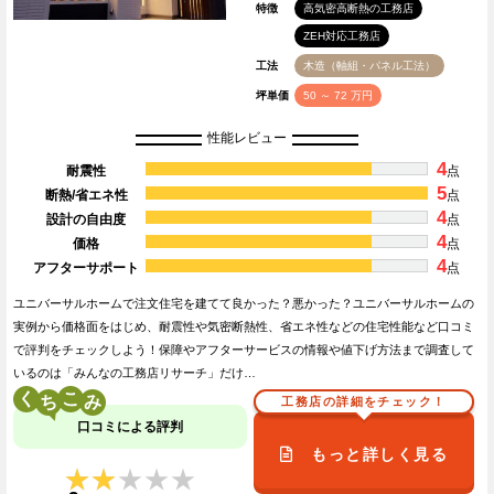
特徴
高気密高断熱の工務店
ZEH対応工務店
工法
木造（軸組・パネル工法）
坪単価
50 ～ 72 万円
性能レビュー
4
耐震性
点
5
断熱/省エネ性
点
4
設計の自由度
点
4
価格
点
4
アフターサポート
点
ユニバーサルホームで注文住宅を建てて良かった？悪かった？ユニバーサルホームの
実例から価格面をはじめ、耐震性や気密断熱性、省エネ性などの住宅性能など口コミ
で評判をチェックしよう！保障やアフターサービスの情報や値下げ方法まで調査して
いるのは「みんなの工務店リサーチ」だけ…
く
こ
工務店の詳細をチェック！
口コミによる評判
もっと詳しく見る
★★★★★
★★★★★