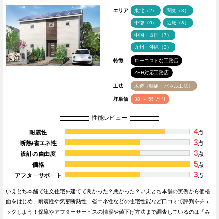
エリア
東北（2）
関東（3）
中部（6）
近畿（3）
中国・四国（7）
九州・沖縄（3）
特徴
ローコストな工務店
ZEH対応工務店
工法
木造（軸組・パネル工法）
坪単価
38 ～ 55 万円
性能レビュー
4
耐震性
点
3
断熱/省エネ性
点
3
設計の自由度
点
5
価格
点
3
アフターサポート
点
いえとち本舗で注文住宅を建てて良かった？悪かった？いえとち本舗の実例から価格
面をはじめ、耐震性や気密断熱性、省エネ性などの住宅性能など口コミで評判をチェ
ックしよう！保障やアフターサービスの情報や値下げ方法まで調査しているのは「み