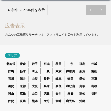
43件中 25〜36件を表示


広告表示
みんなの工務店リサーチでは、アフィリエイト広告を利用しています。
エリア
北海道
青森
岩手
宮城
秋田
山形
福島
茨城
群馬
栃木
埼玉
千葉
東京
神奈川
新潟
富山
石川
福井
山梨
長野
岐阜
静岡
愛知
三重
滋賀
京都
大阪
兵庫
奈良
和歌山
鳥取
島根
岡山
広島
山口
徳島
香川
愛媛
高知
福岡
佐賀
長崎
熊本
大分
宮崎
鹿児島
沖縄