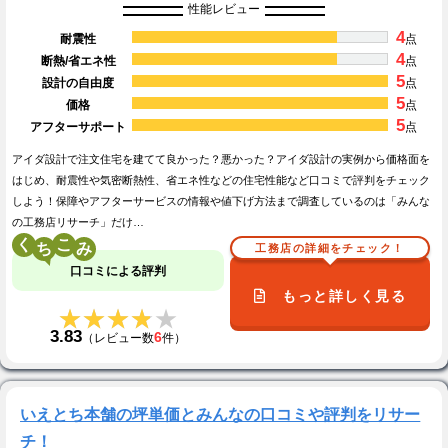
性能レビュー
4
耐震性
点
4
断熱/省エネ性
点
5
設計の自由度
点
5
価格
点
5
アフターサポート
点
アイダ設計で注文住宅を建てて良かった？悪かった？アイダ設計の実例から価格面を
はじめ、耐震性や気密断熱性、省エネ性などの住宅性能など口コミで評判をチェック
しよう！保障やアフターサービスの情報や値下げ方法まで調査しているのは「みんな
の工務店リサーチ」だけ…
く
こ
工務店の詳細をチェック！
口コミによる評判
もっと詳しく見る
★★★★★
★★★★★
3.83
6
（レビュー数
件）
いえとち本舗の坪単価とみんなの口コミや評判をリサー
チ！