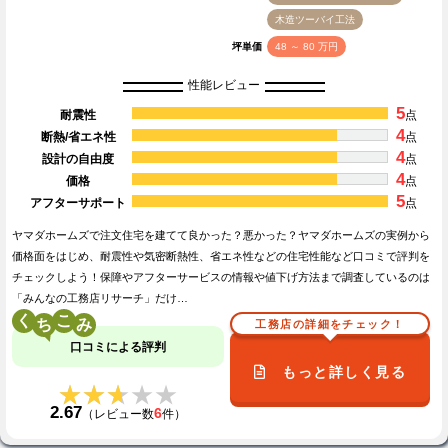
木造ツーバイ工法
坪単価
48 ～ 80 万円
性能レビュー
5
耐震性
点
4
断熱/省エネ性
点
4
設計の自由度
点
4
価格
点
5
アフターサポート
点
ヤマダホームズで注文住宅を建てて良かった？悪かった？ヤマダホームズの実例から
価格面をはじめ、耐震性や気密断熱性、省エネ性などの住宅性能など口コミで評判を
チェックしよう！保障やアフターサービスの情報や値下げ方法まで調査しているのは
「みんなの工務店リサーチ」だけ…
く
こ
工務店の詳細をチェック！
口コミによる評判
もっと詳しく見る
★★★★★
★★★★★
2.67
6
（レビュー数
件）