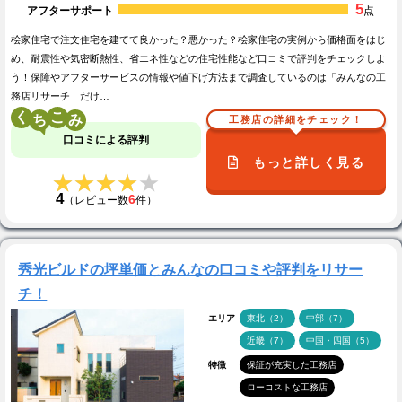
5
アフターサポート
点
桧家住宅で注文住宅を建てて良かった？悪かった？桧家住宅の実例から価格面をはじ
め、耐震性や気密断熱性、省エネ性などの住宅性能など口コミで評判をチェックしよ
う！保障やアフターサービスの情報や値下げ方法まで調査しているのは「みんなの工
務店リサーチ」だけ…
く
こ
工務店の詳細をチェック！
口コミによる評判
もっと詳しく見る
★★★★★
★★★★★
4
6
（レビュー数
件）
秀光ビルドの坪単価とみんなの口コミや評判をリサー
チ！
エリア
東北（2）
中部（7）
近畿（7）
中国・四国（5）
特徴
保証が充実した工務店
ローコストな工務店