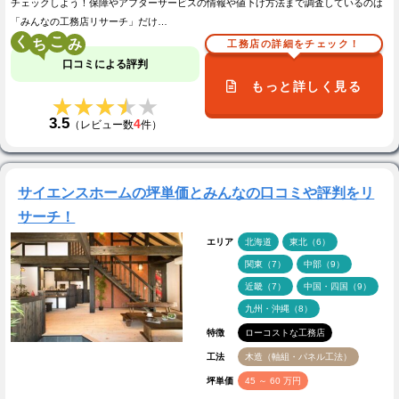
チェックしよう！保障やアフターサービスの情報や値下げ方法まで調査しているのは
「みんなの工務店リサーチ」だけ…
く
こ
工務店の詳細をチェック！
口コミによる評判
もっと詳しく見る
★★★★★
★★★★★
3.5
4
（レビュー数
件）
サイエンスホームの坪単価とみんなの口コミや評判をリ
サーチ！
エリア
北海道
東北（6）
関東（7）
中部（9）
近畿（7）
中国・四国（9）
九州・沖縄（8）
特徴
ローコストな工務店
工法
木造（軸組・パネル工法）
坪単価
45 ～ 60 万円