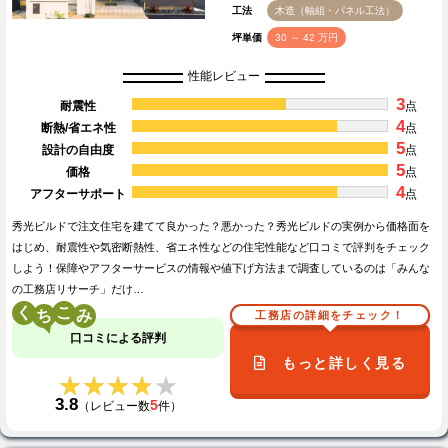
工法
木造（軸組・パネル工法）
坪単価
30 ～ 42 万円
性能レビュー
3
耐震性
点
4
断熱/省エネ性
点
5
設計の自由度
点
5
価格
点
4
アフターサポート
点
秀光ビルドで注文住宅を建てて良かった？悪かった？秀光ビルドの実例から価格面を
はじめ、耐震性や気密断熱性、省エネ性などの住宅性能など口コミで評判をチェック
しよう！保障やアフターサービスの情報や値下げ方法まで調査しているのは「みんな
の工務店リサーチ」だけ…
く
こ
工務店の詳細をチェック！
口コミによる評判
もっと詳しく見る
★★★★★
★★★★★
3.8
5
（レビュー数
件）