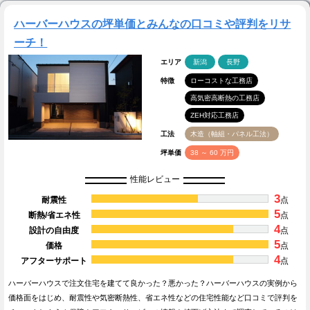
ハーバーハウスの坪単価とみんなの口コミや評判をリサ
ーチ！
エリア
新潟
長野
特徴
ローコストな工務店
高気密高断熱の工務店
ZEH対応工務店
工法
木造（軸組・パネル工法）
坪単価
38 ～ 60 万円
性能レビュー
3
耐震性
点
5
断熱/省エネ性
点
4
設計の自由度
点
5
価格
点
4
アフターサポート
点
ハーバーハウスで注文住宅を建てて良かった？悪かった？ハーバーハウスの実例から
価格面をはじめ、耐震性や気密断熱性、省エネ性などの住宅性能など口コミで評判を