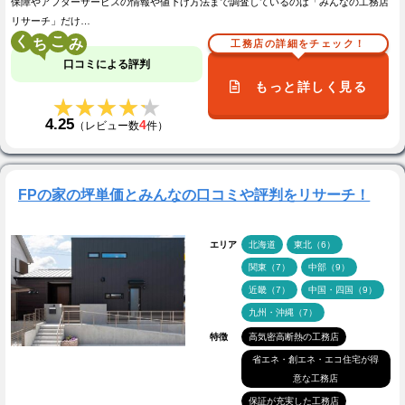
保障やアフターサービスの情報や値下げ方法まで調査しているのは「みんなの工務店
リサーチ」だけ…
く
こ
工務店の詳細をチェック！
口コミによる評判
もっと詳しく見る
★★★★★
★★★★★
4.25
4
（レビュー数
件）
FPの家の坪単価とみんなの口コミや評判をリサーチ！
エリア
北海道
東北（6）
関東（7）
中部（9）
近畿（7）
中国・四国（9）
九州・沖縄（7）
特徴
高気密高断熱の工務店
省エネ・創エネ・エコ住宅が得
意な工務店
保証が充実した工務店