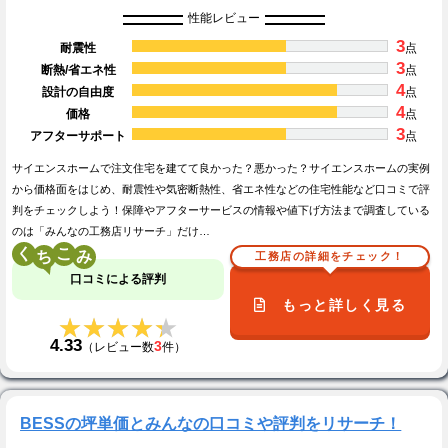
性能レビュー
3
耐震性
点
3
断熱/省エネ性
点
4
設計の自由度
点
4
価格
点
3
アフターサポート
点
サイエンスホームで注文住宅を建てて良かった？悪かった？サイエンスホームの実例
から価格面をはじめ、耐震性や気密断熱性、省エネ性などの住宅性能など口コミで評
判をチェックしよう！保障やアフターサービスの情報や値下げ方法まで調査している
のは「みんなの工務店リサーチ」だけ…
く
こ
工務店の詳細をチェック！
口コミによる評判
もっと詳しく見る
★★★★★
★★★★★
4.33
3
（レビュー数
件）
BESSの坪単価とみんなの口コミや評判をリサーチ！