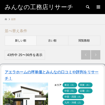
みんなの工務店リサーチ
検索
長野
並べ替え条件
新しい順
古い順
閲覧数順
43件中 25〜36件を表示


アエラホームの坪単価とみんなの口コミや評判をリサー
チ！
エリア
東北（3）
関東（6）
中部（5）
近畿（3）
中国・四国（4）
九州・沖縄（2）