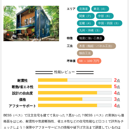
エリア
北海道
東北（4）
関東（7）
中部（6）
近畿（4）
中国・四国（3）
九州・沖縄（3）
特徴
地震に強い工務店
工法
木造（軸組・パネル工法）
独自工法
坪単価
68 ～ 100 万円
性能レビュー
2
耐震性
点
5
断熱/省エネ性
点
4
設計の自由度
点
3
価格
点
4
アフターサポート
点
BESS（ベス）で注文住宅を建てて良かった？悪かった？BESS（ベス）の実例から価
格面をはじめ、耐震性や気密断熱性、省エネ性などの住宅性能など口コミで評判をチ
ェックしよう！保障やアフターサービスの情報や値下げ方法まで調査しているのは