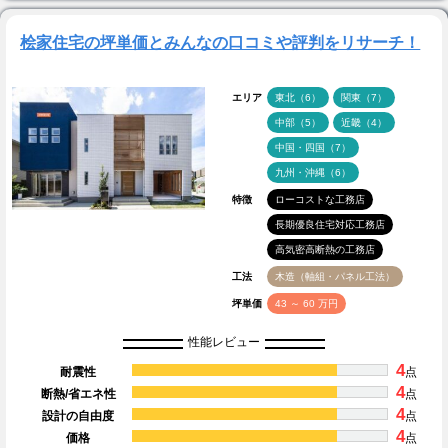
桧家住宅の坪単価とみんなの口コミや評判をリサーチ！
エリア
東北（6）
関東（7）
中部（5）
近畿（4）
中国・四国（7）
九州・沖縄（6）
特徴
ローコストな工務店
長期優良住宅対応工務店
高気密高断熱の工務店
工法
木造（軸組・パネル工法）
坪単価
43 ～ 60 万円
性能レビュー
4
耐震性
点
4
断熱/省エネ性
点
4
設計の自由度
点
4
価格
点