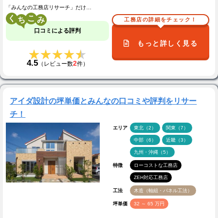
「みんなの工務店リサーチ」だけ…
く
こ
工務店の詳細をチェック！
口コミによる評判
もっと詳しく見る
★★★★★
★★★★★
4.5
2
（レビュー数
件）
アイダ設計の坪単価とみんなの口コミや評判をリサー
チ！
エリア
東北（2）
関東（7）
中部（6）
近畿（3）
九州・沖縄（5）
特徴
ローコストな工務店
ZEH対応工務店
工法
木造（軸組・パネル工法）
坪単価
32 ～ 65 万円