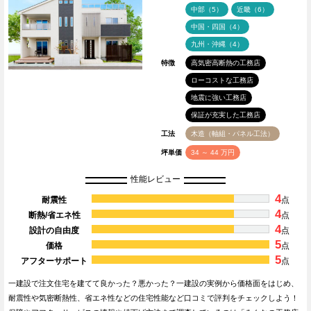
中部（5）
近畿（6）
中国・四国（4）
九州・沖縄（4）
特徴
高気密高断熱の工務店
ローコストな工務店
地震に強い工務店
保証が充実した工務店
工法
木造（軸組・パネル工法）
坪単価
34 ～ 44 万円
性能レビュー
4
耐震性
点
4
断熱/省エネ性
点
4
設計の自由度
点
5
価格
点
5
アフターサポート
点
一建設で注文住宅を建てて良かった？悪かった？一建設の実例から価格面をはじめ、
耐震性や気密断熱性、省エネ性などの住宅性能など口コミで評判をチェックしよう！