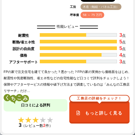
工法
木造（軸組・パネル工法）
坪単価
58 ～ 75 万円
性能レビュー
3
耐震性
点
5
断熱/省エネ性
点
5
設計の自由度
点
4
価格
点
3
アフターサポート
点
FPの家で注文住宅を建てて良かった？悪かった？FPの家の実例から価格面をはじめ、
耐震性や気密断熱性、省エネ性などの住宅性能など口コミで評判をチェックしよう！
保障やアフターサービスの情報や値下げ方法まで調査しているのは「みんなの工務店
リサーチ」だけ…
く
こ
工務店の詳細をチェック！
口コミによる評判
もっと詳しく見る
★★★★★
★★★★★
3
2
（レビュー数
件）