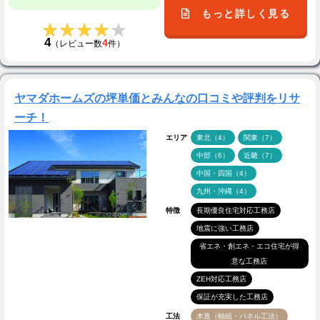
もっと詳しく見る
★★★★★
★★★★★
4
4
（レビュー数
件）
ヤマダホームズの坪単価とみんなの口コミや評判をリサ
ーチ！
エリア
東北（4）
関東（7）
中部（6）
近畿（7）
中国・四国（4）
九州・沖縄（4）
特徴
長期優良住宅対応工務店
地震に強い工務店
省エネ・創エネ・エコ住宅が得
意な工務店
ZEH対応工務店
保証が充実した工務店
工法
木造（軸組・パネル工法）