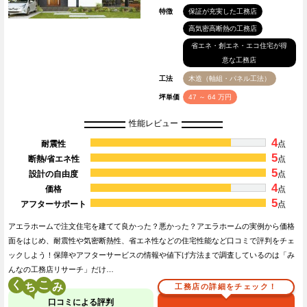
特徴
保証が充実した工務店
高気密高断熱の工務店
省エネ・創エネ・エコ住宅が得
意な工務店
工法
木造（軸組・パネル工法）
坪単価
47 ～ 64 万円
性能レビュー
4
耐震性
点
5
断熱/省エネ性
点
5
設計の自由度
点
4
価格
点
5
アフターサポート
点
アエラホームで注文住宅を建てて良かった？悪かった？アエラホームの実例から価格
面をはじめ、耐震性や気密断熱性、省エネ性などの住宅性能など口コミで評判をチェ
ックしよう！保障やアフターサービスの情報や値下げ方法まで調査しているのは「み
んなの工務店リサーチ」だけ…
く
こ
工務店の詳細をチェック！
口コミによる評判