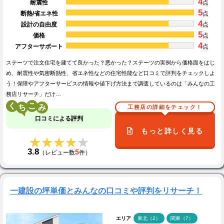
4
耐震性
点
5
断熱/省エネ性
点
4
設計の自由度
点
5
価格
点
4
アフターサポート
点
ステーツで注文住宅を建てて良かった？悪かった？ステーツの実例から価格面をはじ
め、耐震性や気密断熱性、省エネ性などの住宅性能など口コミで評判をチェックしよ
う！保障やアフターサービスの情報や値下げ方法まで調査しているのは「みんなの工
務店リサーチ」だけ…
く
こ
工務店の詳細をチェック！
口コミによる評判
もっと詳しく見る
★★★★★
★★★★★
3.8
5
（レビュー数
件）
一建設の坪単価とみんなの口コミや評判をリサーチ！
エリア
東北（2）
関東（7）