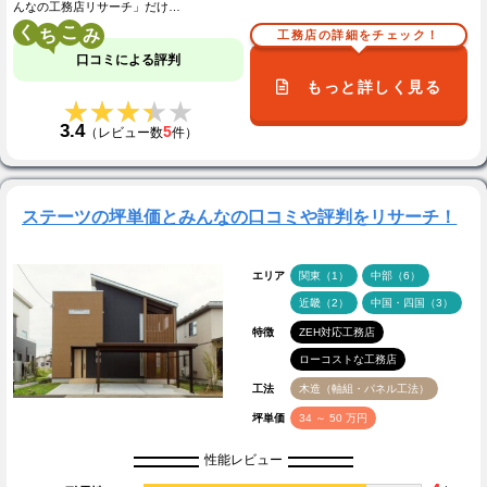
んなの工務店リサーチ」だけ…
く
こ
工務店の詳細をチェック！
口コミによる評判
もっと詳しく見る
★★★★★
★★★★★
3.4
5
（レビュー数
件）
ステーツの坪単価とみんなの口コミや評判をリサーチ！
エリア
関東（1）
中部（6）
近畿（2）
中国・四国（3）
特徴
ZEH対応工務店
ローコストな工務店
工法
木造（軸組・パネル工法）
坪単価
34 ～ 50 万円
性能レビュー