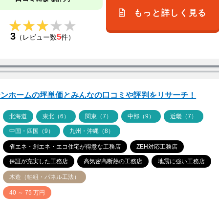
もっと詳しく見る
★★★★★
★★★★★
3
5
（レビュー数
件）
シンホームの坪単価とみんなの口コミや評判をリサーチ！
ア
北海道
東北（6）
関東（7）
中部（9）
近畿（7）
中国・四国（9）
九州・沖縄（8）
省エネ・創エネ・エコ住宅が得意な工務店
ZEH対応工務店
保証が充実した工務店
高気密高断熱の工務店
地震に強い工務店
木造（軸組・パネル工法）
価
40 ～ 75 万円