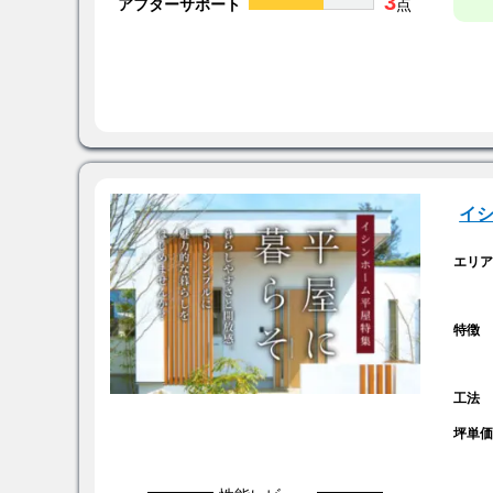
3
アフターサポート
点
イ
エリ
特徴
工法
坪単