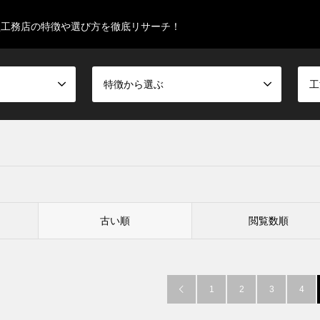
型工務店の特徴や選び方を徹底リサーチ！
特徴から選ぶ
工
古い順
閲覧数順
1
2
3
4
