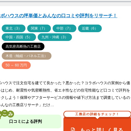
ラボハウスの坪単価とみんなの口コミや評判をリサーチ！
ア
東北（3）
関東（7）
中部（7）
近畿（6）
中国・四国（5）
九州・沖縄（3）
高気密高断熱の工務店
木造（軸組・パネル工法）
価
50 ～ 60 万円
ボハウスで注文住宅を建てて良かった？悪かった？コラボハウスの実例から価
をはじめ、耐震性や気密断熱性、省エネ性などの住宅性能など口コミで評判を
ックしよう！保障やアフターサービスの情報や値下げ方法まで調査しているの
みんなの工務店リサーチ」だけ…
こ
工務店の詳細をチェック！
口コミによる評判
もっと詳しく見る