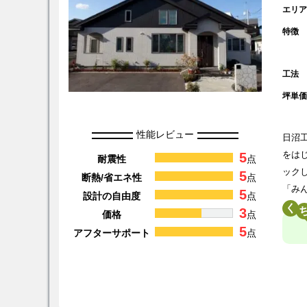
エリ
特徴
工法
坪単
性能レビュー
日沼
5
をは
耐震性
点
ック
5
断熱/省エネ性
点
「み
5
設計の自由度
点
く
3
価格
点
5
アフターサポート
点