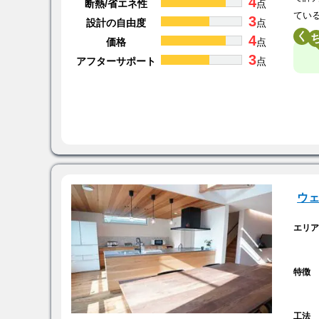
4
断熱/省エネ性
点
てい
3
設計の自由度
点
く
4
価格
点
3
アフターサポート
点
ウ
エリ
特徴
工法