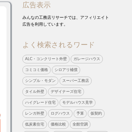
広告表示
みんなの工務店リサーチでは、アフィリエイト
広告を利用しています。
よく検索されるワード
ALC・コンクリート外壁
ガレージハウス
コミコミ価格
シロアリ補償
シンプル・モダン
スーパー工務店
タイル外壁
デザイナーズ住宅
ハイグレード住宅
モデルハウス見学
レンガ外壁
ログハウス
予算
仮契約
低炭素住宅
価格比較
全館空調