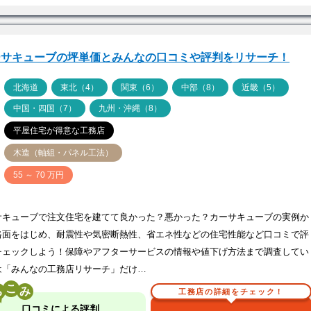
ーサキューブの坪単価とみんなの口コミや評判をリサーチ！
ア
北海道
東北（4）
関東（6）
中部（8）
近畿（5）
中国・四国（7）
九州・沖縄（8）
平屋住宅が得意な工務店
木造（軸組・パネル工法）
価
55 ～ 70 万円
サキューブで注文住宅を建てて良かった？悪かった？カーサキューブの実例か
格面をはじめ、耐震性や気密断熱性、省エネ性などの住宅性能など口コミで評
チェックしよう！保障やアフターサービスの情報や値下げ方法まで調査してい
は「みんなの工務店リサーチ」だけ…
こ
工務店の詳細をチェック！
口コミによる評判