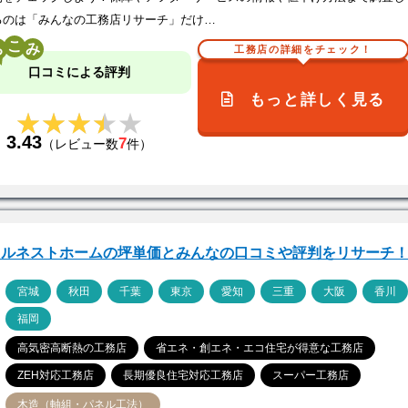
るのは「みんなの工務店リサーチ」だけ…
こ
工務店の詳細をチェック！
口コミによる評判
もっと詳しく見る
★★★★★
★★★★★
3.43
7
（レビュー数
件）
ェルネストホームの坪単価とみんなの口コミや評判をリサーチ
ア
宮城
秋田
千葉
東京
愛知
三重
大阪
香川
福岡
高気密高断熱の工務店
省エネ・創エネ・エコ住宅が得意な工務店
ZEH対応工務店
長期優良住宅対応工務店
スーパー工務店
木造（軸組・パネル工法）