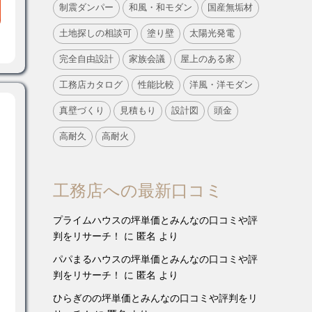
制震ダンパー
和風・和モダン
国産無垢材
土地探しの相談可
塗り壁
太陽光発電
完全自由設計
家族会議
屋上のある家
工務店カタログ
性能比較
洋風・洋モダン
真壁づくり
見積もり
設計図
頭金
高耐久
高耐火
工務店への最新口コミ
プライムハウスの坪単価とみんなの口コミや評
判をリサーチ！
に
匿名
より
パパまるハウスの坪単価とみんなの口コミや評
判をリサーチ！
に
匿名
より
ひらぎのの坪単価とみんなの口コミや評判をリ