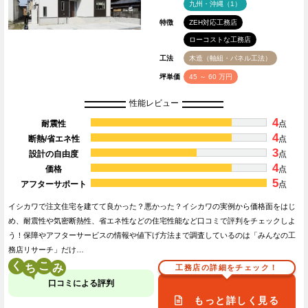
九州・沖縄（1）
特徴
ZEH対応工務店
ローコストな工務店
工法
木造（軸組・パネル工法）
坪単価
45 ～ 60 万円
性能レビュー
4
耐震性
点
4
断熱/省エネ性
点
3
設計の自由度
点
4
価格
点
5
アフターサポート
点
イシカワで注文住宅を建てて良かった？悪かった？イシカワの実例から価格面をはじ
め、耐震性や気密断熱性、省エネ性などの住宅性能など口コミで評判をチェックしよ
う！保障やアフターサービスの情報や値下げ方法まで調査しているのは「みんなの工
務店リサーチ」だけ…
く
こ
工務店の詳細をチェック！
口コミによる評判
もっと詳しく見る