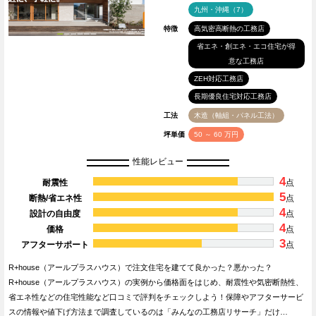
九州・沖縄（7）
特徴
高気密高断熱の工務店
省エネ・創エネ・エコ住宅が得
意な工務店
ZEH対応工務店
長期優良住宅対応工務店
工法
木造（軸組・パネル工法）
坪単価
50 ～ 60 万円
性能レビュー
4
耐震性
点
5
断熱/省エネ性
点
4
設計の自由度
点
4
価格
点
3
アフターサポート
点
R+house（アールプラスハウス）で注文住宅を建てて良かった？悪かった？
R+house（アールプラスハウス）の実例から価格面をはじめ、耐震性や気密断熱性、
省エネ性などの住宅性能など口コミで評判をチェックしよう！保障やアフターサービ
スの情報や値下げ方法まで調査しているのは「みんなの工務店リサーチ」だけ…