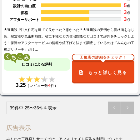
5
設計の自由度
点
3
価格
点
3
アフターサポート
点
大進建設で注文住宅を建てて良かった？悪かった？大進建設の実例から価格面をはじ
め、耐震性や気密断熱性、省エネ性などの住宅性能など口コミで評判をチェックしよ
う！保障やアフターサービスの情報や値下げ方法まで調査しているのは「みんなの工
務店リサーチ」だけ…
く
こ
工務店の詳細をチェック！
口コミによる評判
もっと詳しく見る
★★★★★
★★★★★
3.25
4
（レビュー数
件）
39件中 25〜36件を表示


広告表示
みんなの工務店リサーチでは、アフィリエイト広告を利用しています。