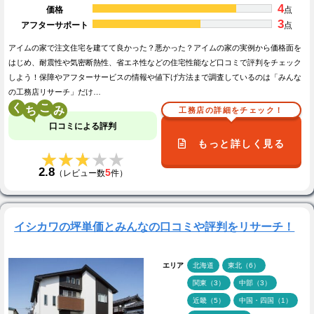
4
価格
点
3
アフターサポート
点
アイムの家で注文住宅を建てて良かった？悪かった？アイムの家の実例から価格面を
はじめ、耐震性や気密断熱性、省エネ性などの住宅性能など口コミで評判をチェック
しよう！保障やアフターサービスの情報や値下げ方法まで調査しているのは「みんな
の工務店リサーチ」だけ…
く
こ
工務店の詳細をチェック！
口コミによる評判
もっと詳しく見る
★★★★★
★★★★★
2.8
5
（レビュー数
件）
イシカワの坪単価とみんなの口コミや評判をリサーチ！
エリア
北海道
東北（6）
関東（3）
中部（3）
近畿（5）
中国・四国（1）