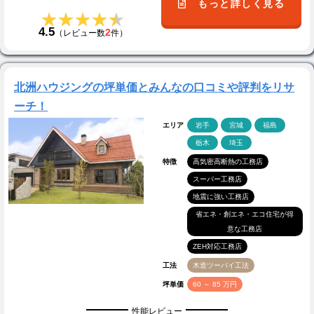
もっと詳しく見る
★★★★★
★★★★★
4.5
2
（レビュー数
件）
北洲ハウジングの坪単価とみんなの口コミや評判をリサ
ーチ！
エリア
岩手
宮城
福島
栃木
埼玉
特徴
高気密高断熱の工務店
スーパー工務店
地震に強い工務店
省エネ・創エネ・エコ住宅が得
意な工務店
ZEH対応工務店
工法
木造ツーバイ工法
坪単価
60 ～ 85 万円
性能レビュー