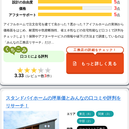
5
設計の自由度
点
3
価格
点
5
アフターサポート
点
アイフルホームで注文住宅を建てて良かった？悪かった？アイフルホームの実例から
価格面をはじめ、耐震性や気密断熱性、省エネ性などの住宅性能など口コミで評判を
チェックしよう！保障やアフターサービスの情報や値下げ方法まで調査しているのは
「みんなの工務店リサーチ」だけ…
く
こ
工務店の詳細をチェック！
口コミによる評判
もっと詳しく見る
★★★★★
★★★★★
3.33
3
（レビュー数
件）
スタンドバイホームの坪単価とみんなの口コミや評判を
リサーチ！
エリア
東北（6）
関東（3）
中部（2）
特徴
ローコストな工務店