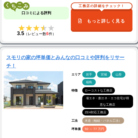
く
こ
工務店の詳細をチェック！
口コミによる評判
もっと詳しく見る
★★★★★
★★★★★
3.5
6
（レビュー数
件）
スモリの家の坪単価とみんなの口コミや評判をリサー
チ！
エリア
岩手
宮城
山形
福島
特徴
ローコストな工務店
省エネ・創エネ・エコ住宅が得
意な工務店
ZEH対応工務店
工法
木造（軸組・パネル工法）
坪単価
50 ～ 77 万円