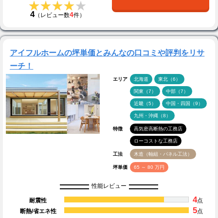
★★★★★
★★★★★
4
4
（レビュー数
件）
アイフルホームの坪単価とみんなの口コミや評判をリサ
ーチ！
エリア
北海道
東北（6）
関東（7）
中部（7）
近畿（5）
中国・四国（9）
九州・沖縄（8）
特徴
高気密高断熱の工務店
ローコストな工務店
工法
木造（軸組・パネル工法）
坪単価
65 ～ 80 万円
性能レビュー
4
耐震性
点
5
断熱/省エネ性
点