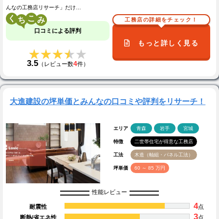
んなの工務店リサーチ」だけ…
く
こ
工務店の詳細をチェック！
口コミによる評判
もっと詳しく見る
★★★★★
★★★★★
3.5
4
（レビュー数
件）
大進建設の坪単価とみんなの口コミや評判をリサーチ！
エリア
青森
岩手
宮城
特徴
二世帯住宅が得意な工務店
工法
木造（軸組・パネル工法）
坪単価
60 ～ 85 万円
性能レビュー
4
耐震性
点
3
断熱/省エネ性
点