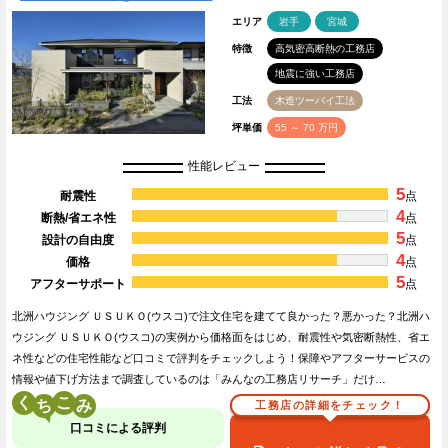
エリア
岩手
宮城
特徴
高気密高断熱の工務店
地震に強い工務店
工法
木造ツーバイ工法
坪単価
55 ～ 70 万円
性能レビュー
5
耐震性
点
4
断熱/省エネ性
点
5
設計の自由度
点
4
価格
点
5
アフターサポート
点
北洲ハウジング ＵＳＵＫＯ(ウスコ)で注文住宅を建てて良かった？悪かった？北洲ハ
ウジング ＵＳＵＫＯ(ウスコ)の実例から価格面をはじめ、耐震性や気密断熱性、省エ
ネ性などの住宅性能など口コミで評判をチェックしよう！保障やアフターサービスの
情報や値下げ方法まで調査しているのは「みんなの工務店リサーチ」だけ…
く
こ
工務店の詳細をチェック！
口コミによる評判