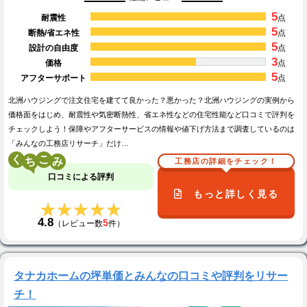
5
耐震性
点
5
断熱/省エネ性
点
5
設計の自由度
点
3
価格
点
5
アフターサポート
点
北洲ハウジングで注文住宅を建てて良かった？悪かった？北洲ハウジングの実例から
価格面をはじめ、耐震性や気密断熱性、省エネ性などの住宅性能など口コミで評判を
チェックしよう！保障やアフターサービスの情報や値下げ方法まで調査しているのは
「みんなの工務店リサーチ」だけ…
く
こ
工務店の詳細をチェック！
口コミによる評判
もっと詳しく見る
★★★★★
★★★★★
4.8
5
（レビュー数
件）
タナカホームの坪単価とみんなの口コミや評判をリサー
チ！