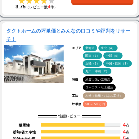
★★★★★
★★★★★
3.75
4
（レビュー数
件）
タクトホームの坪単価とみんなの口コミや評判をリサー
チ！
エリア
北海道
東北（4）
関東（7）
中部（4）
近畿（1）
中国・四国（3）
九州・沖縄（2）
特徴
地震に強い工務店
ローコストな工務店
工法
木造（軸組・パネル工法）
坪単価
50 ～ 58 万円
性能レビュー
4
耐震性
点
4
断熱/省エネ性
点
5
設計の自由度
点