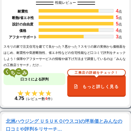
性能レビュー
4
耐震性
点
5
断熱/省エネ性
点
5
設計の自由度
点
4
価格
点
3
アフターサポート
点
スモリの家で注文住宅を建てて良かった？悪かった？スモリの家の実例から価格面を
はじめ、耐震性や気密断熱性、省エネ性などの住宅性能など口コミで評判をチェック
しよう！保障やアフターサービスの情報や値下げ方法まで調査しているのは「みんな
の工務店リサーチ」だけ…
く
こ
工務店の詳細をチェック！
口コミによる評判
もっと詳しく見る
★★★★★
★★★★★
4.75
4
（レビュー数
件）
北洲ハウジング ＵＳＵＫＯ(ウスコ)の坪単価とみんなの
口コミや評判をリサーチ…