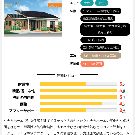
エリア
青森
岩手
特徴
リフォームが得意な工務店
高気密高断熱の工務店
省エネ・創エネ・エコ住宅が得
意な工務店
ZEH対応工務店
二世帯住宅が得意な工務店
工法
木造（軸組・パネル工法）
坪単価
45 ～ 80 万円
性能レビュー
3
耐震性
点
5
断熱/省エネ性
点
5
設計の自由度
点
4
価格
点
3
アフターサポート
点
タナカホームで注文住宅を建てて良かった？悪かった？タナカホームの実例から価格
面をはじめ、耐震性や気密断熱性、省エネ性などの住宅性能など口コミで評判をチェ
ックしよう！保障やアフターサービスの情報や値下げ方法まで調査しているのは「み