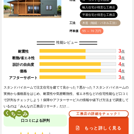
輸入住宅が得意な工務店
平屋住宅が得意な工務店
工法
木造（軸組・パネル工法）
坪単価
55 ～ 70 万円
性能レビュー
3
耐震性
点
3
断熱/省エネ性
点
4
設計の自由度
点
4
価格
点
3
アフターサポート
点
スタンドバイホームで注文住宅を建てて良かった？悪かった？スタンドバイホームの
実例から価格面をはじめ、耐震性や気密断熱性、省エネ性などの住宅性能など口コミ
で評判をチェックしよう！保障やアフターサービスの情報や値下げ方法まで調査して
いるのは「みんなの工務店リサーチ」だけ…
く
こ
工務店の詳細をチェック！
口コミによる評判
もっと詳しく見る