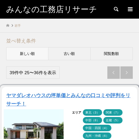
みんなの工務店リサーチ
検索
岩手
並べ替え条件
新しい順
古い順
閲覧数順
39件中 25〜36件を表示


ヤマダレオハウスの坪単価とみんなの口コミや評判をリ
サーチ！
エリア
東北（3）
関東（7）
中部（8）
近畿（5）
中国・四国（4）
九州・沖縄（6）