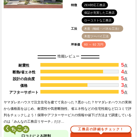
特徴
ZEH対応工務店
保証が充実した工務店
ローコストな工務店
工法
木造（軸組・パネル工法）
木造ツーバイ工法
坪単価
60 ～ 92 万円
性能レビュー
5
耐震性
点
4
断熱/省エネ性
点
5
設計の自由度
点
3
価格
点
5
アフターサポート
点
ヤマダレオハウスで注文住宅を建てて良かった？悪かった？ヤマダレオハウスの実例
から価格面をはじめ、耐震性や気密断熱性、省エネ性などの住宅性能など口コミで評
判をチェックしよう！保障やアフターサービスの情報や値下げ方法まで調査している
のは「みんなの工務店リサーチ」だけ…
く
こ
工務店の詳細をチェック！
口コミによる評判