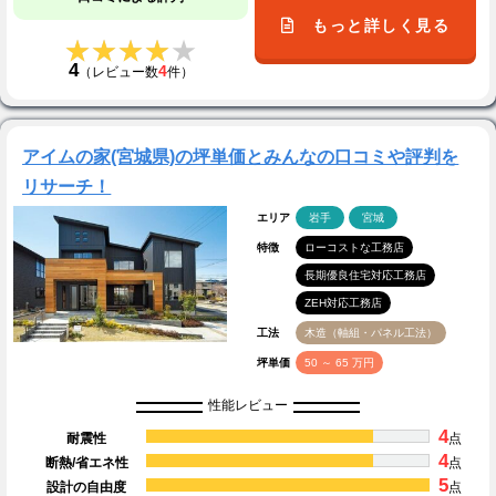
もっと詳しく見る
★★★★★
★★★★★
4
4
（レビュー数
件）
アイムの家(宮城県)の坪単価とみんなの口コミや評判を
リサーチ！
エリア
岩手
宮城
特徴
ローコストな工務店
長期優良住宅対応工務店
ZEH対応工務店
工法
木造（軸組・パネル工法）
坪単価
50 ～ 65 万円
性能レビュー
4
耐震性
点
4
断熱/省エネ性
点
5
設計の自由度
点