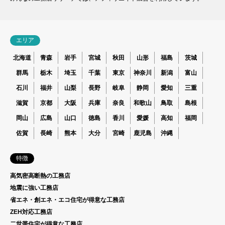
エリア
北海道
青森
岩手
宮城
秋田
山形
福島
茨城
群馬
栃木
埼玉
千葉
東京
神奈川
新潟
富山
石川
福井
山梨
長野
岐阜
静岡
愛知
三重
滋賀
京都
大阪
兵庫
奈良
和歌山
鳥取
島根
岡山
広島
山口
徳島
香川
愛媛
高知
福岡
佐賀
長崎
熊本
大分
宮崎
鹿児島
沖縄
特徴
高気密高断熱の工務店
地震に強い工務店
省エネ・創エネ・エコ住宅が得意な工務店
ZEH対応工務店
二世帯住宅が得意な工務店