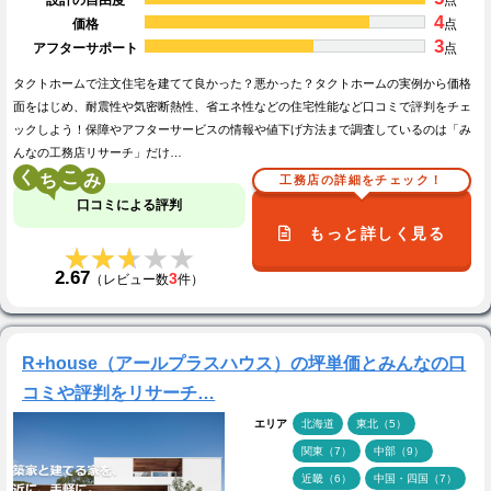
4
価格
点
3
アフターサポート
点
タクトホームで注文住宅を建てて良かった？悪かった？タクトホームの実例から価格
面をはじめ、耐震性や気密断熱性、省エネ性などの住宅性能など口コミで評判をチェ
ックしよう！保障やアフターサービスの情報や値下げ方法まで調査しているのは「み
んなの工務店リサーチ」だけ…
く
こ
工務店の詳細をチェック！
口コミによる評判
もっと詳しく見る
★★★★★
★★★★★
2.67
3
（レビュー数
件）
R+house（アールプラスハウス）の坪単価とみんなの口
コミや評判をリサーチ…
エリア
北海道
東北（5）
関東（7）
中部（9）
近畿（6）
中国・四国（7）