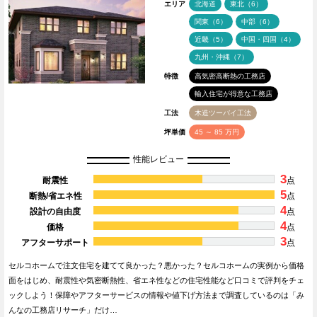
エリア
北海道
東北（6）
関東（6）
中部（6）
近畿（5）
中国・四国（4）
九州・沖縄（7）
特徴
高気密高断熱の工務店
輸入住宅が得意な工務店
工法
木造ツーバイ工法
坪単価
45 ～ 85 万円
性能レビュー
3
耐震性
点
5
断熱/省エネ性
点
4
設計の自由度
点
4
価格
点
3
アフターサポート
点
セルコホームで注文住宅を建てて良かった？悪かった？セルコホームの実例から価格
面をはじめ、耐震性や気密断熱性、省エネ性などの住宅性能など口コミで評判をチェ
ックしよう！保障やアフターサービスの情報や値下げ方法まで調査しているのは「み
んなの工務店リサーチ」だけ…