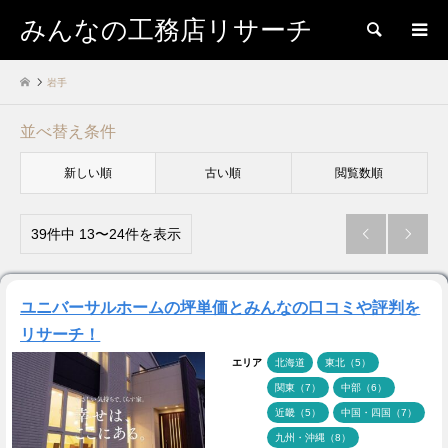
みんなの工務店リサーチ
検索
岩手
並べ替え条件
新しい順
古い順
閲覧数順
39件中 13〜24件を表示


ユニバーサルホームの坪単価とみんなの口コミや評判を
リサーチ！
エリア
北海道
東北（5）
関東（7）
中部（6）
近畿（5）
中国・四国（7）
九州・沖縄（8）