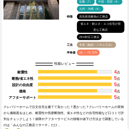
近畿（7）
中国・四国（9）
九州・沖縄（8）
特徴
高気密高断熱の工務店
省エネ・創エネ・エコ住宅が得
意な工務店
ZEH対応工務店
工法
木造（軸組・パネル工法）
坪単価
45 ～ 75 万円
性能レビュー
4
耐震性
点
5
断熱/省エネ性
点
5
設計の自由度
点
4
価格
点
5
アフターサポート
点
クレバリーホームで注文住宅を建てて良かった？悪かった？クレバリーホームの実例
から価格面をはじめ、耐震性や気密断熱性、省エネ性などの住宅性能など口コミで評
判をチェックしよう！保障やアフターサービスの情報や値下げ方法まで調査している
のは「みんなの工務店リサーチ」だけ…