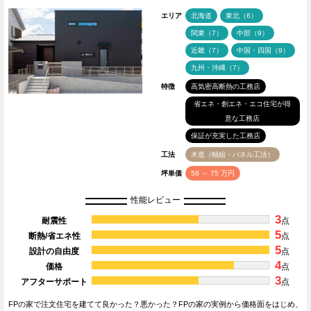
エリア
北海道
東北（6）
関東（7）
中部（9）
近畿（7）
中国・四国（9）
九州・沖縄（7）
特徴
高気密高断熱の工務店
省エネ・創エネ・エコ住宅が得
意な工務店
保証が充実した工務店
工法
木造（軸組・パネル工法）
坪単価
58 ～ 75 万円
性能レビュー
3
耐震性
点
5
断熱/省エネ性
点
5
設計の自由度
点
4
価格
点
3
アフターサポート
点
FPの家で注文住宅を建てて良かった？悪かった？FPの家の実例から価格面をはじめ、