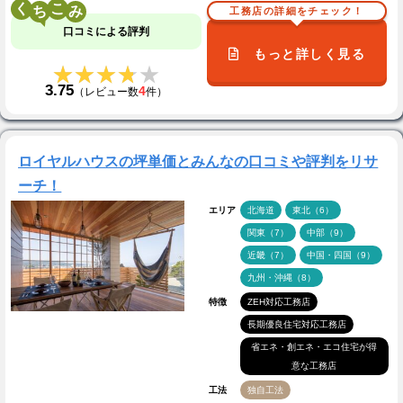
く
こ
工務店の詳細をチェック！
口コミによる評判
もっと詳しく見る
★★★★★
★★★★★
3.75
4
（レビュー数
件）
ロイヤルハウスの坪単価とみんなの口コミや評判をリサ
ーチ！
エリア
北海道
東北（6）
関東（7）
中部（9）
近畿（7）
中国・四国（9）
九州・沖縄（8）
特徴
ZEH対応工務店
長期優良住宅対応工務店
省エネ・創エネ・エコ住宅が得
意な工務店
工法
独自工法