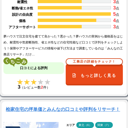
3
耐震性
点
3
断熱/省エネ性
点
5
設計の自由度
点
4
価格
点
3
アフターサポート
点
夢ハウスで注文住宅を建てて良かった？悪かった？夢ハウスの実例から価格面をはじ
め、耐震性や気密断熱性、省エネ性などの住宅性能など口コミで評判をチェックしよ
う！保障やアフターサービスの情報や値下げ方法まで調査しているのは「みんなの工
務店リサーチ」だけ…
く
こ
工務店の詳細をチェック！
口コミによる評判
もっと詳しく見る
★★★★★
★★★★★
3
2
（レビュー数
件）
桧家住宅の坪単価とみんなの口コミや評判をリサーチ！
エリア
東北（6）
関東（7）