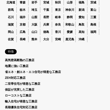
北海道
青森
岩手
宮城
秋田
山形
福島
茨城
群馬
栃木
埼玉
千葉
東京
神奈川
新潟
富山
石川
福井
山梨
長野
岐阜
静岡
愛知
三重
滋賀
京都
大阪
兵庫
奈良
和歌山
鳥取
島根
岡山
広島
山口
徳島
香川
愛媛
高知
福岡
佐賀
長崎
熊本
大分
宮崎
鹿児島
沖縄
特徴
高気密高断熱の工務店
地震に強い工務店
省エネ・創エネ・エコ住宅が得意な工務店
ZEH対応工務店
二世帯住宅が得意な工務店
保証が充実した工務店
ローコストな工務店
輸入住宅が得意な工務店
長期優良住宅対応工務店