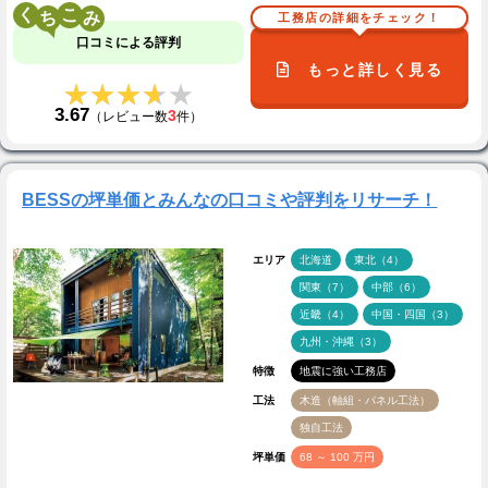
く
こ
工務店の詳細をチェック！
口コミによる評判
もっと詳しく見る
★★★★★
★★★★★
3.67
3
（レビュー数
件）
BESSの坪単価とみんなの口コミや評判をリサーチ！
エリア
北海道
東北（4）
関東（7）
中部（6）
近畿（4）
中国・四国（3）
九州・沖縄（3）
特徴
地震に強い工務店
工法
木造（軸組・パネル工法）
独自工法
坪単価
68 ～ 100 万円