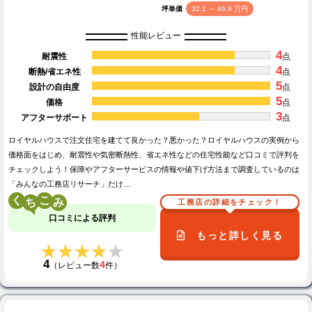
坪単価
32.1 ～ 46.9 万円
性能レビュー
4
耐震性
点
4
断熱/省エネ性
点
5
設計の自由度
点
5
価格
点
3
アフターサポート
点
ロイヤルハウスで注文住宅を建てて良かった？悪かった？ロイヤルハウスの実例から
価格面をはじめ、耐震性や気密断熱性、省エネ性などの住宅性能など口コミで評判を
チェックしよう！保障やアフターサービスの情報や値下げ方法まで調査しているのは
「みんなの工務店リサーチ」だけ…
く
こ
工務店の詳細をチェック！
口コミによる評判
もっと詳しく見る
★★★★★
★★★★★
4
4
（レビュー数
件）