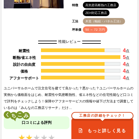
特徴
高気密高断熱の工務店
ZEH対応工務店
工法
木造（軸組・パネル工法）
坪単価
50 ～ 72 万円
性能レビュー
4
耐震性
点
5
断熱/省エネ性
点
4
設計の自由度
点
4
価格
点
4
アフターサポート
点
ユニバーサルホームで注文住宅を建てて良かった？悪かった？ユニバーサルホームの
実例から価格面をはじめ、耐震性や気密断熱性、省エネ性などの住宅性能など口コミ
で評判をチェックしよう！保障やアフターサービスの情報や値下げ方法まで調査して
いるのは「みんなの工務店リサーチ」だけ…
く
こ
工務店の詳細をチェック！
口コミによる評判
もっと詳しく見る
★★★★★
★★★★★