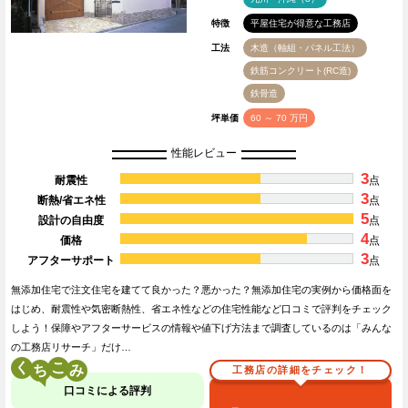
特徴
平屋住宅が得意な工務店
工法
木造（軸組・パネル工法）
鉄筋コンクリート(RC造)
鉄骨造
坪単価
60 ～ 70 万円
性能レビュー
3
耐震性
点
3
断熱/省エネ性
点
5
設計の自由度
点
4
価格
点
3
アフターサポート
点
無添加住宅で注文住宅を建てて良かった？悪かった？無添加住宅の実例から価格面を
はじめ、耐震性や気密断熱性、省エネ性などの住宅性能など口コミで評判をチェック
しよう！保障やアフターサービスの情報や値下げ方法まで調査しているのは「みんな
の工務店リサーチ」だけ…
く
こ
工務店の詳細をチェック！
口コミによる評判