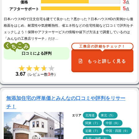
3
価格
点
5
アフターサポート
点
日本ハウスHDで注文住宅を建てて良かった？悪かった？日本ハウスHDの実例から価
格面をはじめ、耐震性や気密断熱性、省エネ性などの住宅性能など口コミで評判をチ
ェックしよう！保障やアフターサービスの情報や値下げ方法まで調査しているのは
「みんなの工務店リサーチ」だけ…
く
こ
工務店の詳細をチェック！
口コミによる評判
もっと詳しく見る
★★★★★
★★★★★
3.67
3
（レビュー数
件）
無添加住宅の坪単価とみんなの口コミや評判をリサー
チ！
エリア
北海道
東北（5）
関東（7）
中部（9）
近畿（7）
中国・四国（9）
九州・沖縄（8）