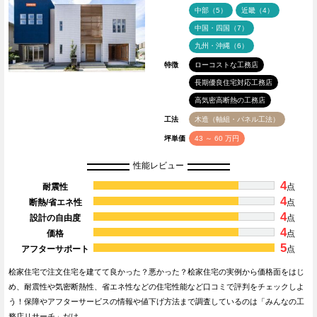
中部（5）
近畿（4）
中国・四国（7）
九州・沖縄（6）
特徴
ローコストな工務店
長期優良住宅対応工務店
高気密高断熱の工務店
工法
木造（軸組・パネル工法）
坪単価
43 ～ 60 万円
性能レビュー
4
耐震性
点
4
断熱/省エネ性
点
4
設計の自由度
点
4
価格
点
5
アフターサポート
点
桧家住宅で注文住宅を建てて良かった？悪かった？桧家住宅の実例から価格面をはじ
め、耐震性や気密断熱性、省エネ性などの住宅性能など口コミで評判をチェックしよ
う！保障やアフターサービスの情報や値下げ方法まで調査しているのは「みんなの工
務店リサーチ」だけ…