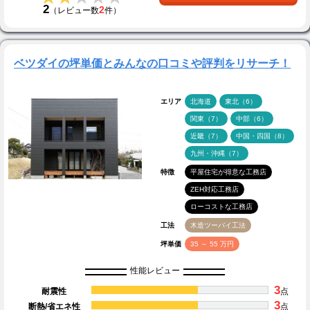
2
2
（レビュー数
件）
ベツダイの坪単価とみんなの口コミや評判をリサーチ！
エリア
北海道
東北（6）
関東（7）
中部（6）
近畿（7）
中国・四国（8）
九州・沖縄（7）
特徴
平屋住宅が得意な工務店
ZEH対応工務店
ローコストな工務店
工法
木造ツーバイ工法
坪単価
35 ～ 55 万円
性能レビュー
3
耐震性
点
3
断熱/省エネ性
点