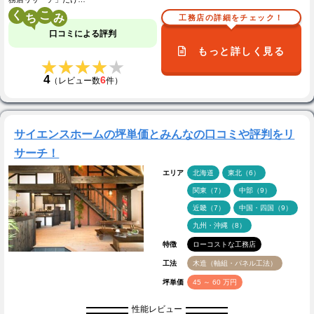
く
こ
工務店の詳細をチェック！
口コミによる評判
もっと詳しく見る
★★★★★
★★★★★
4
6
（レビュー数
件）
サイエンスホームの坪単価とみんなの口コミや評判をリ
サーチ！
エリア
北海道
東北（6）
関東（7）
中部（9）
近畿（7）
中国・四国（9）
九州・沖縄（8）
特徴
ローコストな工務店
工法
木造（軸組・パネル工法）
坪単価
45 ～ 60 万円
性能レビュー