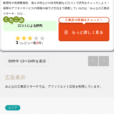
耐震性や気密断熱性、省エネ性などの住宅性能など口コミで評判をチェックしよう！
保障やアフターサービスの情報や値下げ方法まで調査しているのは「みんなの工務店
リサーチ」だけ…
く
こ
工務店の詳細をチェック！
口コミによる評判
もっと詳しく見る
★★★★★
★★★★★
3
2
（レビュー数
件）
39件中 13〜24件を表示


広告表示
みんなの工務店リサーチでは、アフィリエイト広告を利用しています。
エリア