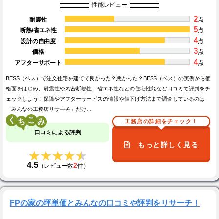
性能レビュー
2
耐震性
点
5
断熱/省エネ性
点
4
設計の自由度
点
3
価格
点
4
アフターサポート
点
BESS（ベス）で注文住宅を建てて良かった？悪かった？BESS（ベス）の実例から価
格面をはじめ、耐震性や気密断熱性、省エネ性などの住宅性能など口コミで評判をチ
ェックしよう！保障やアフターサービスの情報や値下げ方法まで調査しているのは
「みんなの工務店リサーチ」だけ…
く
こ
工務店の詳細をチェック！
口コミによる評判
もっと詳しく見る
★★★★★
★★★★★
4.5
2
（レビュー数
件）
FPの家の坪単価とみんなの口コミや評判をリサーチ！