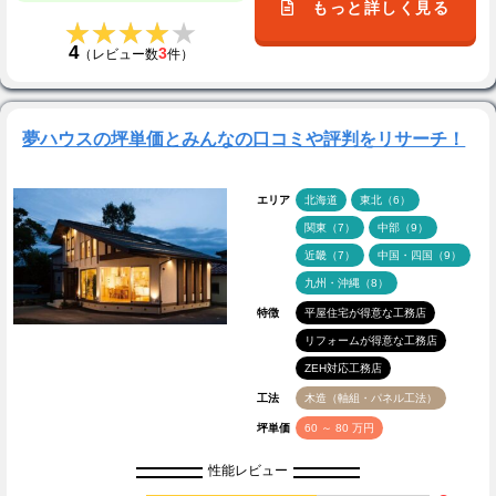
もっと詳しく見る
★★★★★
★★★★★
4
3
（レビュー数
件）
夢ハウスの坪単価とみんなの口コミや評判をリサーチ！
エリア
北海道
東北（6）
関東（7）
中部（9）
近畿（7）
中国・四国（9）
九州・沖縄（8）
特徴
平屋住宅が得意な工務店
リフォームが得意な工務店
ZEH対応工務店
工法
木造（軸組・パネル工法）
坪単価
60 ～ 80 万円
性能レビュー