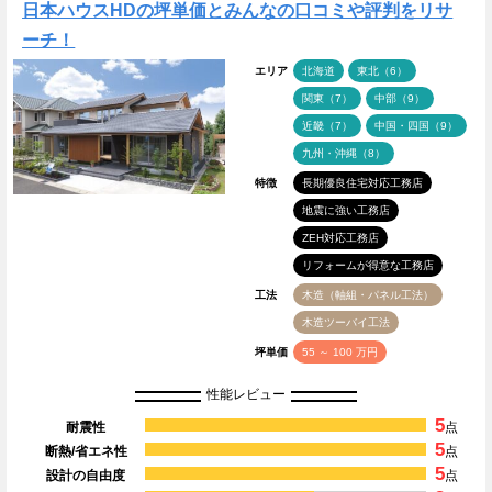
日本ハウスHDの坪単価とみんなの口コミや評判をリサ
ーチ！
エリア
北海道
東北（6）
関東（7）
中部（9）
近畿（7）
中国・四国（9）
九州・沖縄（8）
特徴
長期優良住宅対応工務店
地震に強い工務店
ZEH対応工務店
リフォームが得意な工務店
工法
木造（軸組・パネル工法）
木造ツーバイ工法
坪単価
55 ～ 100 万円
性能レビュー
5
耐震性
点
5
断熱/省エネ性
点
5
設計の自由度
点