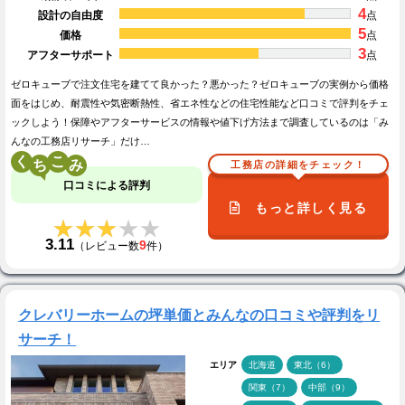
4
設計の自由度
点
5
価格
点
3
アフターサポート
点
ゼロキューブで注文住宅を建てて良かった？悪かった？ゼロキューブの実例から価格
面をはじめ、耐震性や気密断熱性、省エネ性などの住宅性能など口コミで評判をチェ
ックしよう！保障やアフターサービスの情報や値下げ方法まで調査しているのは「み
んなの工務店リサーチ」だけ…
く
こ
工務店の詳細をチェック！
口コミによる評判
もっと詳しく見る
★★★★★
★★★★★
3.11
9
（レビュー数
件）
クレバリーホームの坪単価とみんなの口コミや評判をリ
サーチ！
エリア
北海道
東北（6）
関東（7）
中部（9）