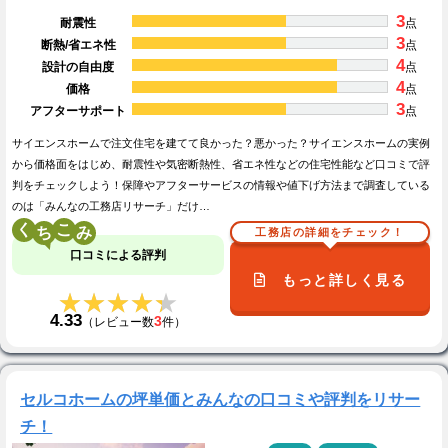
3
耐震性
点
3
断熱/省エネ性
点
4
設計の自由度
点
4
価格
点
3
アフターサポート
点
サイエンスホームで注文住宅を建てて良かった？悪かった？サイエンスホームの実例
から価格面をはじめ、耐震性や気密断熱性、省エネ性などの住宅性能など口コミで評
判をチェックしよう！保障やアフターサービスの情報や値下げ方法まで調査している
のは「みんなの工務店リサーチ」だけ…
く
こ
工務店の詳細をチェック！
口コミによる評判
もっと詳しく見る
★★★★★
★★★★★
4.33
3
（レビュー数
件）
セルコホームの坪単価とみんなの口コミや評判をリサー
チ！