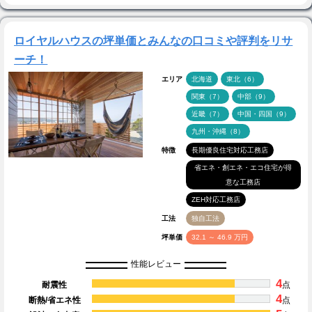
ロイヤルハウスの坪単価とみんなの口コミや評判をリサ
ーチ！
エリア
北海道
東北（6）
関東（7）
中部（9）
近畿（7）
中国・四国（9）
九州・沖縄（8）
特徴
長期優良住宅対応工務店
省エネ・創エネ・エコ住宅が得
意な工務店
ZEH対応工務店
工法
独自工法
坪単価
32.1 ～ 46.9 万円
性能レビュー
4
耐震性
点
4
断熱/省エネ性
点