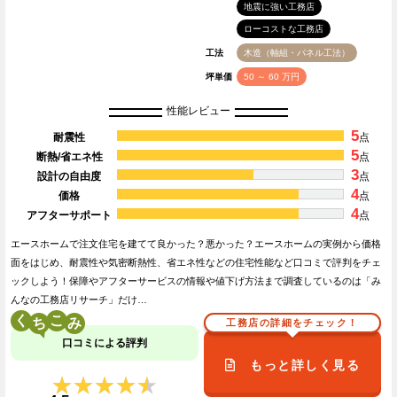
地震に強い工務店
ローコストな工務店
工法
木造（軸組・パネル工法）
坪単価
50 ～ 60 万円
性能レビュー
5
耐震性
点
5
断熱/省エネ性
点
3
設計の自由度
点
4
価格
点
4
アフターサポート
点
エースホームで注文住宅を建てて良かった？悪かった？エースホームの実例から価格
面をはじめ、耐震性や気密断熱性、省エネ性などの住宅性能など口コミで評判をチェ
ックしよう！保障やアフターサービスの情報や値下げ方法まで調査しているのは「み
んなの工務店リサーチ」だけ…
く
こ
工務店の詳細をチェック！
口コミによる評判
もっと詳しく見る
★★★★★
★★★★★