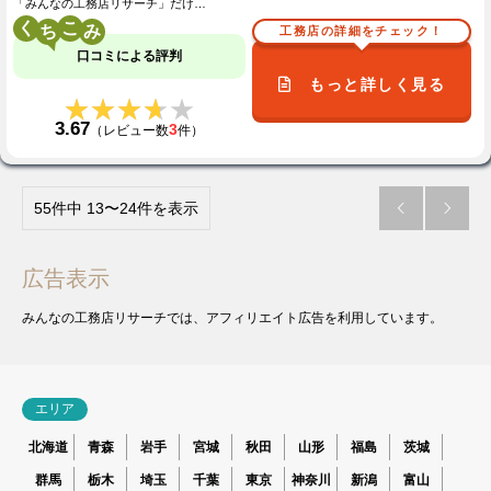
「みんなの工務店リサーチ」だけ…
く
こ
工務店の詳細をチェック！
口コミによる評判
もっと詳しく見る
★★★★★
★★★★★
3.67
3
（レビュー数
件）
55件中 13〜24件を表示


広告表示
みんなの工務店リサーチでは、アフィリエイト広告を利用しています。
エリア
北海道
青森
岩手
宮城
秋田
山形
福島
茨城
群馬
栃木
埼玉
千葉
東京
神奈川
新潟
富山