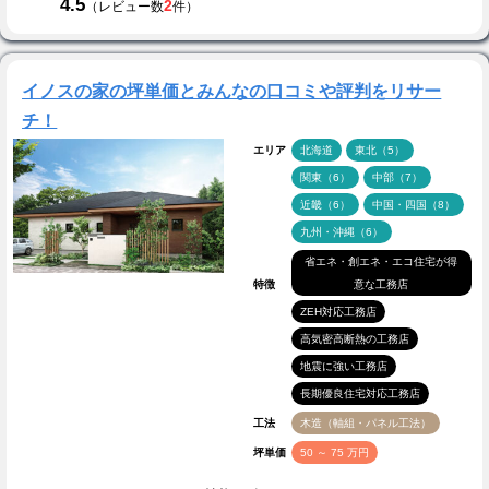
4.5
2
（レビュー数
件）
イノスの家の坪単価とみんなの口コミや評判をリサー
チ！
エリア
北海道
東北（5）
関東（6）
中部（7）
近畿（6）
中国・四国（8）
九州・沖縄（6）
省エネ・創エネ・エコ住宅が得
特徴
意な工務店
ZEH対応工務店
高気密高断熱の工務店
地震に強い工務店
長期優良住宅対応工務店
工法
木造（軸組・パネル工法）
坪単価
50 ～ 75 万円