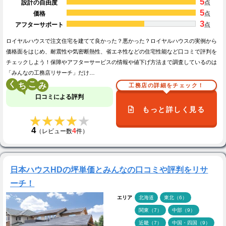
5
設計の自由度
点
5
価格
点
3
アフターサポート
点
ロイヤルハウスで注文住宅を建てて良かった？悪かった？ロイヤルハウスの実例から
価格面をはじめ、耐震性や気密断熱性、省エネ性などの住宅性能など口コミで評判を
チェックしよう！保障やアフターサービスの情報や値下げ方法まで調査しているのは
「みんなの工務店リサーチ」だけ…
く
こ
工務店の詳細をチェック！
口コミによる評判
もっと詳しく見る
★★★★★
★★★★★
4
4
（レビュー数
件）
日本ハウスHDの坪単価とみんなの口コミや評判をリサ
ーチ！
エリア
北海道
東北（6）
関東（7）
中部（9）
近畿（7）
中国・四国（9）