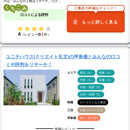
のは「みんなの工務店リサーチ」だけ…
く
こ
工務店の詳細をチェック！
口コミによる評判
もっと詳しく見る
★★★★★
★★★★★
4
1
（レビュー数
件）
ユニテハウス(クリエイト礼文)の坪単価とみんなの口コ
ミや評判をリサーチ！
エリア
東北（4）
関東（5）
中部（5）
近畿（4）
中国・四国（3）
九州・沖縄（5）
特徴
ローコストな工務店
工法
木造ツーバイ工法
坪単価
40 ～ 50 万円
性能レビュー