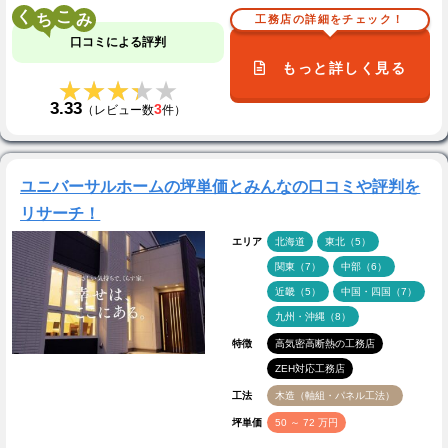
く
こ
工務店の詳細をチェック！
口コミによる評判
もっと詳しく見る
★★★★★
★★★★★
3.33
3
（レビュー数
件）
ユニバーサルホームの坪単価とみんなの口コミや評判を
リサーチ！
エリア
北海道
東北（5）
関東（7）
中部（6）
近畿（5）
中国・四国（7）
九州・沖縄（8）
特徴
高気密高断熱の工務店
ZEH対応工務店
工法
木造（軸組・パネル工法）
坪単価
50 ～ 72 万円