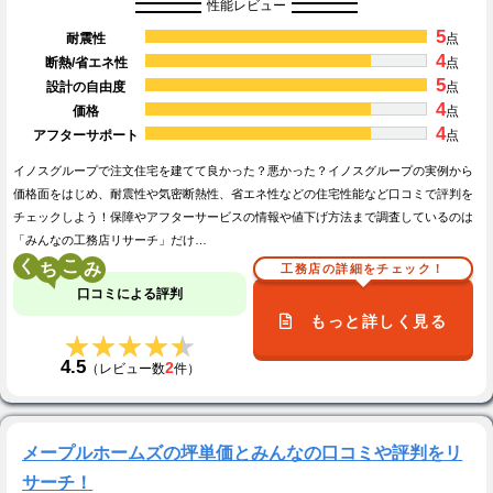
性能レビュー
5
耐震性
点
4
断熱/省エネ性
点
5
設計の自由度
点
4
価格
点
4
アフターサポート
点
イノスグループで注文住宅を建てて良かった？悪かった？イノスグループの実例から
価格面をはじめ、耐震性や気密断熱性、省エネ性などの住宅性能など口コミで評判を
チェックしよう！保障やアフターサービスの情報や値下げ方法まで調査しているのは
「みんなの工務店リサーチ」だけ…
く
こ
工務店の詳細をチェック！
口コミによる評判
もっと詳しく見る
★★★★★
★★★★★
4.5
2
（レビュー数
件）
メープルホームズの坪単価とみんなの口コミや評判をリ
サーチ！