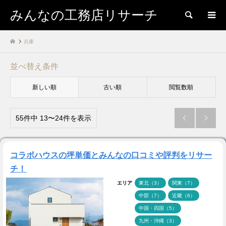
みんなの工務店リサーチ
検索
兵庫
並べ替え条件
新しい順
古い順
閲覧数順
55件中 13〜24件を表示


コラボハウスの坪単価とみんなの口コミや評判をリサー
チ！
エリア
東北（3）
関東（7）
中部（7）
近畿（6）
中国・四国（5）
九州・沖縄（3）