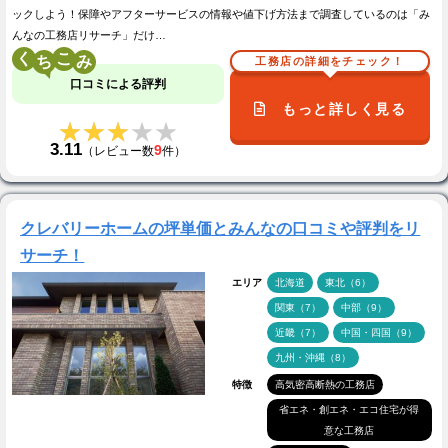
ックしよう！保障やアフターサービスの情報や値下げ方法まで調査しているのは「み
んなの工務店リサーチ」だけ…
く
こ
工務店の詳細をチェック！
口コミによる評判
もっと詳しく見る
★★★★★
★★★★★
3.11
9
（レビュー数
件）
クレバリーホームの坪単価とみんなの口コミや評判をリ
サーチ！
エリア
北海道
東北（6）
関東（7）
中部（9）
近畿（7）
中国・四国（9）
九州・沖縄（8）
特徴
高気密高断熱の工務店
省エネ・創エネ・エコ住宅が得
意な工務店