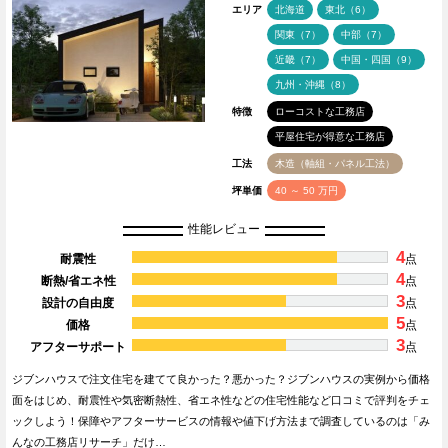
エリア
北海道
東北（6）
関東（7）
中部（7）
近畿（7）
中国・四国（9）
九州・沖縄（8）
特徴
ローコストな工務店
平屋住宅が得意な工務店
工法
木造（軸組・パネル工法）
坪単価
40 ～ 50 万円
性能レビュー
4
耐震性
点
4
断熱/省エネ性
点
3
設計の自由度
点
5
価格
点
3
アフターサポート
点
ジブンハウスで注文住宅を建てて良かった？悪かった？ジブンハウスの実例から価格
面をはじめ、耐震性や気密断熱性、省エネ性などの住宅性能など口コミで評判をチェ
ックしよう！保障やアフターサービスの情報や値下げ方法まで調査しているのは「み
んなの工務店リサーチ」だけ…