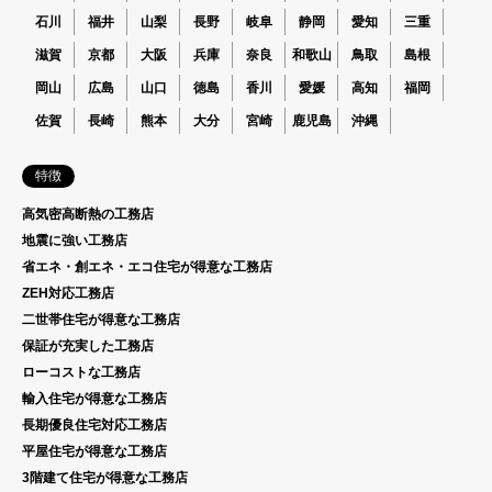
石川
福井
山梨
長野
岐阜
静岡
愛知
三重
滋賀
京都
大阪
兵庫
奈良
和歌山
鳥取
島根
岡山
広島
山口
徳島
香川
愛媛
高知
福岡
佐賀
長崎
熊本
大分
宮崎
鹿児島
沖縄
特徴
高気密高断熱の工務店
地震に強い工務店
省エネ・創エネ・エコ住宅が得意な工務店
ZEH対応工務店
二世帯住宅が得意な工務店
保証が充実した工務店
ローコストな工務店
輸入住宅が得意な工務店
長期優良住宅対応工務店
平屋住宅が得意な工務店
3階建て住宅が得意な工務店