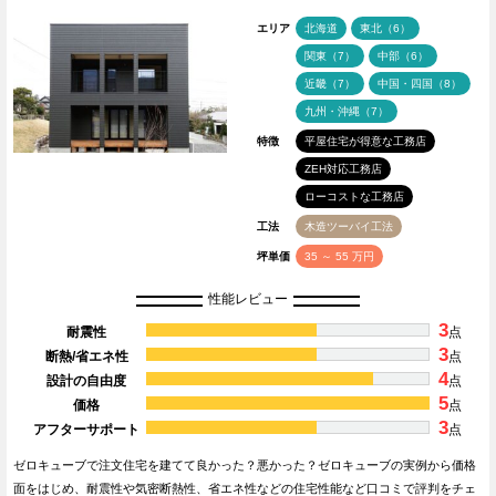
エリア
北海道
東北（6）
関東（7）
中部（6）
近畿（7）
中国・四国（8）
九州・沖縄（7）
特徴
平屋住宅が得意な工務店
ZEH対応工務店
ローコストな工務店
工法
木造ツーバイ工法
坪単価
35 ～ 55 万円
性能レビュー
3
耐震性
点
3
断熱/省エネ性
点
4
設計の自由度
点
5
価格
点
3
アフターサポート
点
ゼロキューブで注文住宅を建てて良かった？悪かった？ゼロキューブの実例から価格
面をはじめ、耐震性や気密断熱性、省エネ性などの住宅性能など口コミで評判をチェ