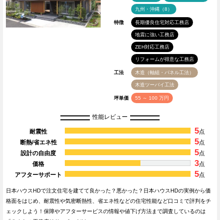
九州・沖縄（8）
特徴
長期優良住宅対応工務店
地震に強い工務店
ZEH対応工務店
リフォームが得意な工務店
工法
木造（軸組・パネル工法）
木造ツーバイ工法
坪単価
55 ～ 100 万円
性能レビュー
5
耐震性
点
5
断熱/省エネ性
点
5
設計の自由度
点
3
価格
点
5
アフターサポート
点
日本ハウスHDで注文住宅を建てて良かった？悪かった？日本ハウスHDの実例から価
格面をはじめ、耐震性や気密断熱性、省エネ性などの住宅性能など口コミで評判をチ
ェックしよう！保障やアフターサービスの情報や値下げ方法まで調査しているのは