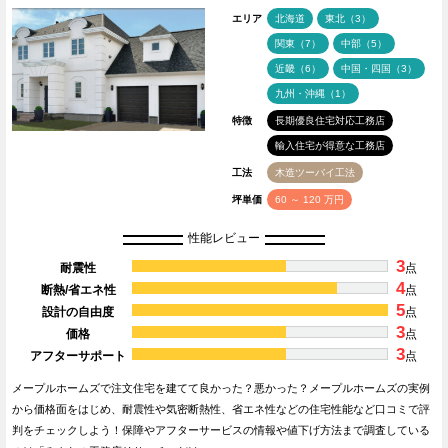
エリア
北海道
東北（3）
関東（7）
中部（5）
近畿（6）
中国・四国（3）
九州・沖縄（1）
特徴
長期優良住宅対応工務店
輸入住宅が得意な工務店
工法
木造ツーバイ工法
坪単価
60 ～ 120 万円
性能レビュー
3
耐震性
点
4
断熱/省エネ性
点
5
設計の自由度
点
3
価格
点
3
アフターサポート
点
メープルホームズで注文住宅を建てて良かった？悪かった？メープルホームズの実例
から価格面をはじめ、耐震性や気密断熱性、省エネ性などの住宅性能など口コミで評
判をチェックしよう！保障やアフターサービスの情報や値下げ方法まで調査している