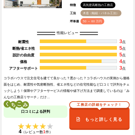
特徴
高気密高断熱の工務店
工法
木造（軸組・パネル工法）
坪単価
50 ～ 60 万円
性能レビュー
3
耐震性
点
5
断熱/省エネ性
点
5
設計の自由度
点
4
価格
点
3
アフターサポート
点
コラボハウスで注文住宅を建てて良かった？悪かった？コラボハウスの実例から価格
面をはじめ、耐震性や気密断熱性、省エネ性などの住宅性能など口コミで評判をチェ
ックしよう！保障やアフターサービスの情報や値下げ方法まで調査しているのは「み
んなの工務店リサーチ」だけ…
く
こ
工務店の詳細をチェック！
口コミによる評判
もっと詳しく見る
★★★★★
★★★★★
4
1
（レビュー数
件）