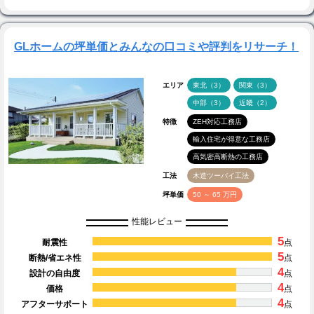
GLホームの坪単価とみんなの口コミや評判をリサーチ！
エリア
東北（3）
関東（3）
中部（3）
近畿（2）
特徴
ZEH対応工務店
輸入住宅が得意な工務店
高気密高断熱の工務店
工法
木造ツーバイ工法
坪単価
50 ～ 65 万円
性能レビュー
5
耐震性
点
5
断熱/省エネ性
点
4
設計の自由度
点
4
価格
点
4
アフターサポート
点