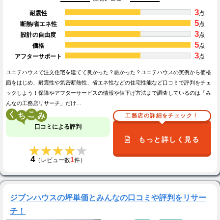
3
耐震性
点
5
断熱/省エネ性
点
3
設計の自由度
点
5
価格
点
3
アフターサポート
点
ユニテハウスで注文住宅を建てて良かった？悪かった？ユニテハウスの実例から価格
面をはじめ、耐震性や気密断熱性、省エネ性などの住宅性能など口コミで評判をチェ
ックしよう！保障やアフターサービスの情報や値下げ方法まで調査しているのは「み
んなの工務店リサーチ」だけ…
く
こ
工務店の詳細をチェック！
口コミによる評判
もっと詳しく見る
★★★★★
★★★★★
4
1
（レビュー数
件）
ジブンハウスの坪単価とみんなの口コミや評判をリサー
チ！