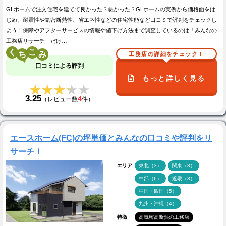
GLホームで注文住宅を建てて良かった？悪かった？GLホームの実例から価格面をは
じめ、耐震性や気密断熱性、省エネ性などの住宅性能など口コミで評判をチェックし
よう！保障やアフターサービスの情報や値下げ方法まで調査しているのは「みんなの
工務店リサーチ」だけ…
く
こ
工務店の詳細をチェック！
口コミによる評判
もっと詳しく見る
★★★★★
★★★★★
3.25
4
（レビュー数
件）
エースホーム(FC)の坪単価とみんなの口コミや評判をリ
サーチ！
エリア
東北（3）
関東（3）
中部（6）
近畿（3）
中国・四国（5）
九州・沖縄（4）
特徴
高気密高断熱の工務店