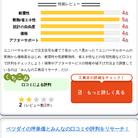
性能レビュー
4
耐震性
点
5
断熱/省エネ性
点
4
設計の自由度
点
4
価格
点
4
アフターサポート
点
ユニバーサルホームで注文住宅を建てて良かった？悪かった？ユニバーサルホームの
実例から価格面をはじめ、耐震性や気密断熱性、省エネ性などの住宅性能など口コミ
で評判をチェックしよう！保障やアフターサービスの情報や値下げ方法まで調査して
いるのは「みんなの工務店リサーチ」だけ…
く
こ
工務店の詳細をチェック！
口コミによる評判
もっと詳しく見る
★★★★★
★★★★★
2
2
（レビュー数
件）
ベツダイの坪単価とみんなの口コミや評判をリサーチ！