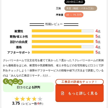
ZEH対応工務店
工法
木造（軸組・パネル工法）
坪単価
45 ～ 75 万円
性能レビュー
4
耐震性
点
5
断熱/省エネ性
点
5
設計の自由度
点
4
価格
点
5
アフターサポート
点
クレバリーホームで注文住宅を建てて良かった？悪かった？クレバリーホームの実例
から価格面をはじめ、耐震性や気密断熱性、省エネ性などの住宅性能など口コミで評
判をチェックしよう！保障やアフターサービスの情報や値下げ方法まで調査している
のは「みんなの工務店リサーチ」だけ…
く
こ
工務店の詳細をチェック！
口コミによる評判
もっと詳しく見る
★★★★★
★★★★★
3.75
4
（レビュー数
件）