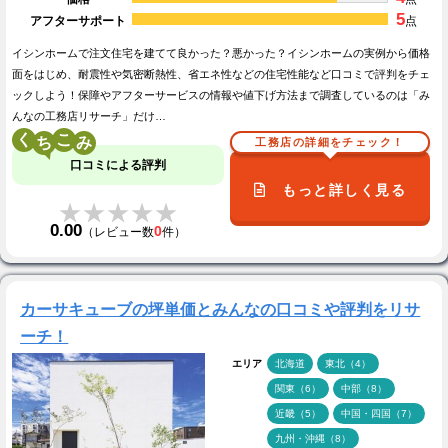
5
アフターサポート
点
イシンホームで注文住宅を建てて良かった？悪かった？イシンホームの実例から価格
面をはじめ、耐震性や気密断熱性、省エネ性などの住宅性能など口コミで評判をチェ
ックしよう！保障やアフターサービスの情報や値下げ方法まで調査しているのは「み
んなの工務店リサーチ」だけ…
く
こ
工務店の詳細をチェック！
口コミによる評判
もっと詳しく見る
★★★★★
★★★★★
0.00
0
（レビュー数
件）
カーサキューブの坪単価とみんなの口コミや評判をリサ
ーチ！
エリア
北海道
東北（4）
関東（6）
中部（8）
近畿（5）
中国・四国（7）
九州・沖縄（8）