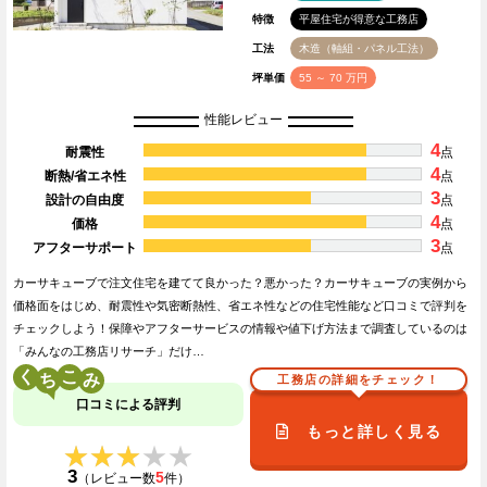
特徴
平屋住宅が得意な工務店
工法
木造（軸組・パネル工法）
坪単価
55 ～ 70 万円
性能レビュー
4
耐震性
点
4
断熱/省エネ性
点
3
設計の自由度
点
4
価格
点
3
アフターサポート
点
カーサキューブで注文住宅を建てて良かった？悪かった？カーサキューブの実例から
価格面をはじめ、耐震性や気密断熱性、省エネ性などの住宅性能など口コミで評判を
チェックしよう！保障やアフターサービスの情報や値下げ方法まで調査しているのは
「みんなの工務店リサーチ」だけ…
く
こ
工務店の詳細をチェック！
口コミによる評判
もっと詳しく見る
★★★★★
★★★★★
3
5
（レビュー数
件）