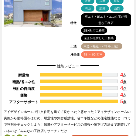
大阪
兵庫
奈良
岡山
広島
山口
省エネ・創エネ・エコ住宅が得
特徴
意な工務店
ZEH対応工務店
保証が充実した工務店
工法
木造（軸組・パネル工法）
坪単価
48 ～ 60 万円
性能レビュー
4
耐震性
点
4
断熱/省エネ性
点
4
設計の自由度
点
4
価格
点
5
アフターサポート
点
アイデザインホームで注文住宅を建てて良かった？悪かった？アイデザインホームの
実例から価格面をはじめ、耐震性や気密断熱性、省エネ性などの住宅性能など口コミ
で評判をチェックしよう！保障やアフターサービスの情報や値下げ方法まで調査して
いるのは「みんなの工務店リサーチ」だけ…