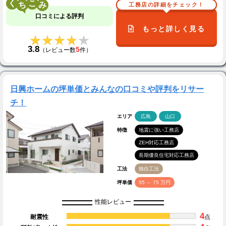
く
こ
工務店の詳細をチェック！
口コミによる評判
もっと詳しく見る
★★★★★
★★★★★
3.8
5
（レビュー数
件）
日興ホームの坪単価とみんなの口コミや評判をリサー
チ！
エリア
広島
山口
特徴
地震に強い工務店
ZEH対応工務店
長期優良住宅対応工務店
工法
独自工法
坪単価
55 ～ 75 万円
性能レビュー
4
耐震性
点