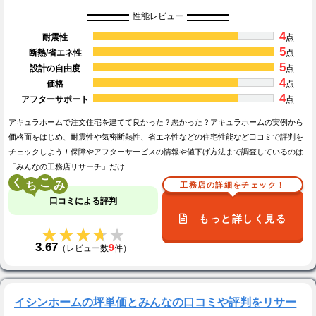
性能レビュー
4
耐震性
点
5
断熱/省エネ性
点
5
設計の自由度
点
4
価格
点
4
アフターサポート
点
アキュラホームで注文住宅を建てて良かった？悪かった？アキュラホームの実例から
価格面をはじめ、耐震性や気密断熱性、省エネ性などの住宅性能など口コミで評判を
チェックしよう！保障やアフターサービスの情報や値下げ方法まで調査しているのは
「みんなの工務店リサーチ」だけ…
く
こ
工務店の詳細をチェック！
口コミによる評判
もっと詳しく見る
★★★★★
★★★★★
3.67
9
（レビュー数
件）
イシンホームの坪単価とみんなの口コミや評判をリサー