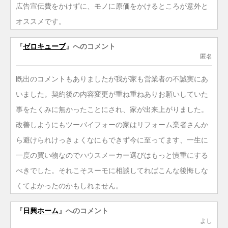
広告宣伝費をかけずに、モノに原価をかけるところが意外と
オススメです。
『
ゼロキューブ
』へのコメント
匿名
既出のコメントもありましたが我が家も営業者の不誠実にあ
いました。契約後の内容変更が重ね重ねありお願いしていた
事をたくみに無かったことにされ、家が出来上がりました。
改善しようにもツーバイフォーの家はリフォーム業者さんか
ら避けられけっきょくなにもできず今に至ってます、一生に
一度の買い物なのでハウスメーカー選びはもっと慎重にする
べきでした。それこそスーモに相談してればこんな後悔しな
くてよかったのかもしれません。
『
日興ホーム
』へのコメント
よし