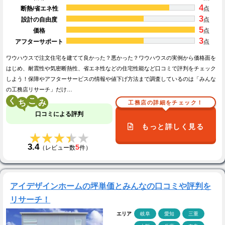
4
断熱/省エネ性
点
3
設計の自由度
点
5
価格
点
3
アフターサポート
点
ワウハウスで注文住宅を建てて良かった？悪かった？ワウハウスの実例から価格面を
はじめ、耐震性や気密断熱性、省エネ性などの住宅性能など口コミで評判をチェック
しよう！保障やアフターサービスの情報や値下げ方法まで調査しているのは「みんな
の工務店リサーチ」だけ…
く
こ
工務店の詳細をチェック！
口コミによる評判
もっと詳しく見る
★★★★★
★★★★★
3.4
5
（レビュー数
件）
アイデザインホームの坪単価とみんなの口コミや評判を
リサーチ！
エリア
岐阜
愛知
三重