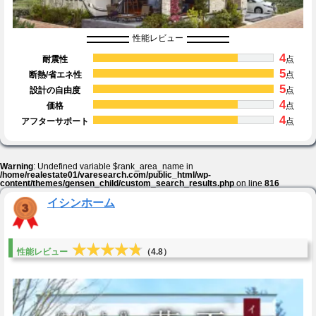
性能レビュー
4
耐震性
点
5
断熱/省エネ性
点
5
設計の自由度
点
4
価格
点
4
アフターサポート
点
Warning
: Undefined variable $rank_area_name in
/home/realestate01/varesearch.com/public_html/wp-
content/themes/gensen_child/custom_search_results.php
on line
816
イシンホーム
★★★★★
★★★★★
性能レビュー
（4.8）