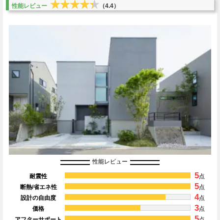
★★★★★
★★★★★
性能レビュー
（4.4）
性能レビュー
5
耐震性
点
5
断熱/省エネ性
点
4
設計の自由度
点
3
価格
点
5
アフターサポート
点