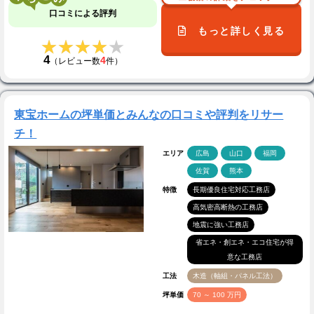
口コミによる評判
もっと詳しく見る
★★★★★
★★★★★
4
4
（レビュー数
件）
東宝ホームの坪単価とみんなの口コミや評判をリサー
チ！
エリア
広島
山口
福岡
佐賀
熊本
特徴
長期優良住宅対応工務店
高気密高断熱の工務店
地震に強い工務店
省エネ・創エネ・エコ住宅が得
意な工務店
工法
木造（軸組・パネル工法）
坪単価
70 ～ 100 万円