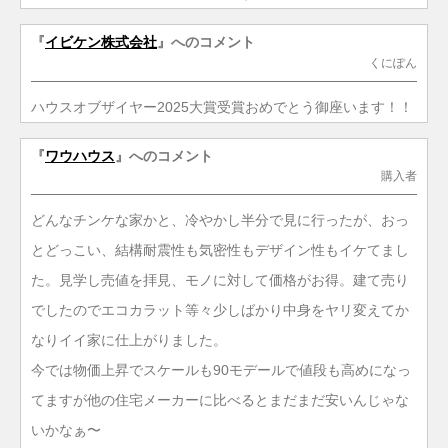
『
イビケン株式会社
』へのコメント
くにぽん
ハウスオブザイヤー2025大賞受賞おめでとう御座います！！
『
ワウハウス
』へのコメント
購入者
どんなチンケな家かと、冷やかし半分で見に行ったが、おっ
とどっこい、結構耐震性も気密性もデザイン性もイケてまし
た。見学し売値を拝見、モノに対して価格がお得。建て売り
でしたのでエコカラット等々少しばかり中身をヤリ変えてか
なりイイ家に仕上がりました。
今では物価上昇でスケールも90モデールで値段も高めになっ
てますが他の住宅メーカーに比べるとまだまだ安いんじゃな
いかなぁ〜