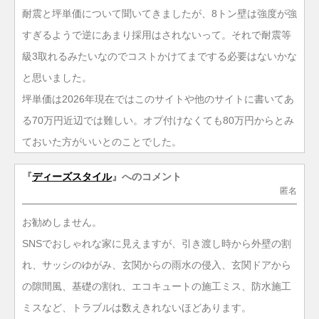
耐震と坪単価について聞いてきましたが、8トン壁は強度が強
すぎるようで逆にあまり採用はされないって。それで耐震等
級3取れるみたいなのでコストかけてまでする必要はないかな
と思いました。
坪単価は2026年現在ではこのサイトや他のサイトに書いてあ
る70万円近辺では難しい。オプ付けなくても80万円からとみ
ておいた方がいいとのことでした。
『
ディーズスタイル
』へのコメント
匿名
お勧めしません。
SNSでおしゃれな家に見えますが、引き渡し時から外壁の割
れ、サッシのゆがみ、玄関からの雨水の侵入、玄関ドアから
の隙間風、基礎の割れ、エコキュートの施工ミス、防水施工
ミスなど、トラブルは数えきれないほどあります。