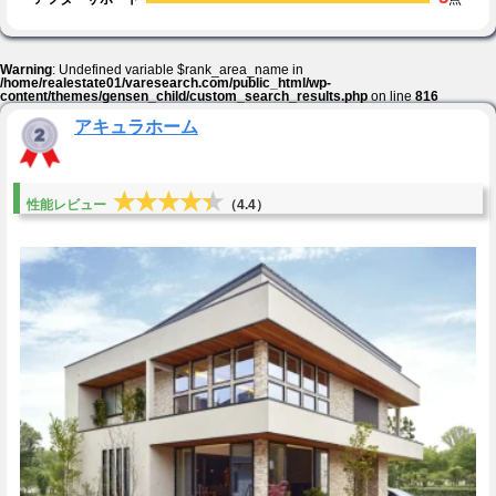
Warning
: Undefined variable $rank_area_name in
/home/realestate01/varesearch.com/public_html/wp-
content/themes/gensen_child/custom_search_results.php
on line
816
アキュラホーム
★★★★★
★★★★★
性能レビュー
（4.4）