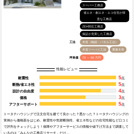
スーパー工務店
省エネ・創エネ・エコ住宅が得
意な工務店
ZEH対応工務店
保証が充実した工務店
工法
木造（軸組・パネル工法）
木造ツーバイ工法
重量木骨
坪単価
70 ～ 80 万円
性能レビュー
5
耐震性
点
5
断熱/省エネ性
点
4
設計の自由度
点
3
価格
点
5
アフターサポート
点
トータテハウジングで注文住宅を建てて良かった？悪かった？トータテハウジングの
実例から価格面をはじめ、耐震性や気密断熱性、省エネ性などの住宅性能など口コミ
で評判をチェックしよう！保障やアフターサービスの情報や値下げ方法まで調査して
いるのは「みんなの工務店リサーチ」だけ…