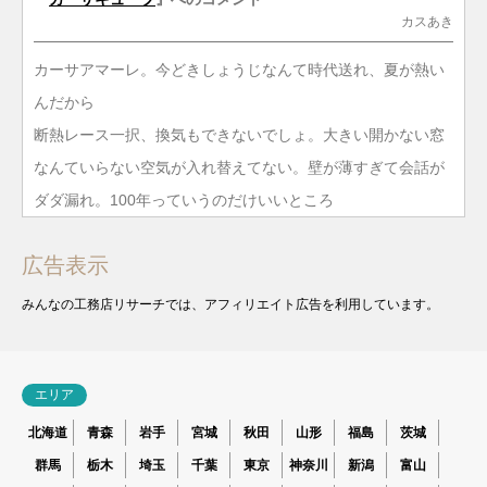
カスあき
カーサアマーレ。今どきしょうじなんて時代送れ、夏が熱い
んだから
断熱レース一択、換気もできないでしょ。大きい開かない窓
なんていらない空気が入れ替えてない。壁が薄すぎて会話が
ダダ漏れ。100年っていうのだけいいところ
広告表示
みんなの工務店リサーチでは、アフィリエイト広告を利用しています。
エリア
北海道
青森
岩手
宮城
秋田
山形
福島
茨城
群馬
栃木
埼玉
千葉
東京
神奈川
新潟
富山