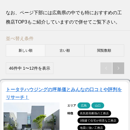
なお、ページ下部には広島県の中でも特におすすめの工
務店TOP3もご紹介していますので併せてご覧下さい。
並べ替え条件
新しい順
古い順
閲覧数順
46件中 1〜12件を表示


トータテハウジングの坪単価とみんなの口コミや評判を
リサーチ！
エリア
広島
山口
特徴
高気密高断熱の工務店
3階建て住宅が得意な工務店
地震に強い工務店