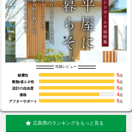
性能レビュー
5
耐震性
点
5
断熱/省エネ性
点
5
設計の自由度
点
4
価格
点
5
アフターサポート
点
広島県のランキングをもっと見る