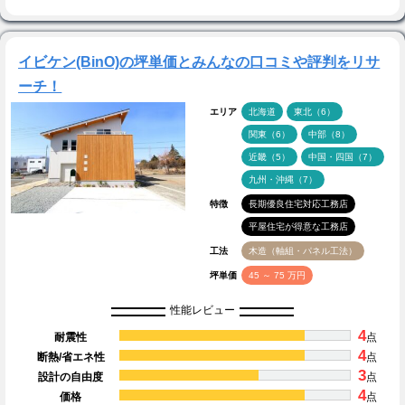
イビケン(BinO)の坪単価とみんなの口コミや評判をリサ
ーチ！
エリア
北海道
東北（6）
関東（6）
中部（8）
近畿（5）
中国・四国（7）
九州・沖縄（7）
特徴
長期優良住宅対応工務店
平屋住宅が得意な工務店
工法
木造（軸組・パネル工法）
坪単価
45 ～ 75 万円
性能レビュー
4
耐震性
点
4
断熱/省エネ性
点
3
設計の自由度
点
4
価格
点