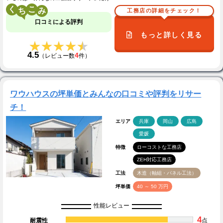
く
こ
工務店の詳細をチェック！
口コミによる評判
もっと詳しく見る
★★★★★
★★★★★
4.5
4
（レビュー数
件）
ワウハウスの坪単価とみんなの口コミや評判をリサー
チ！
エリア
兵庫
岡山
広島
愛媛
特徴
ローコストな工務店
ZEH対応工務店
工法
木造（軸組・パネル工法）
坪単価
40 ～ 50 万円
性能レビュー
4
耐震性
点