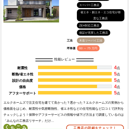
スーパー工務店
省エネ・創エネ・エコ住宅が得
意な工務店
ZEH対応工務店
保証が充実した工務店
工法
木造ツーバイ工法
坪単価
60 ～ 75 万円
性能レビュー
4
耐震性
点
5
断熱/省エネ性
点
5
設計の自由度
点
4
価格
点
5
アフターサポート
点
エルクホームズで注文住宅を建てて良かった？悪かった？エルクホームズの実例から
価格面をはじめ、耐震性や気密断熱性、省エネ性などの住宅性能など口コミで評判を
チェックしよう！保障やアフターサービスの情報や値下げ方法まで調査しているのは
「みんなの工務店リサーチ」だけ…
く
こ
工務店の詳細をチェック！