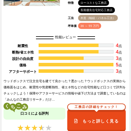
特徴
ローコストな工務店
長期優良住宅対応工務店
工法
木造（軸組・パネル工法）
坪単価
36 ～ 55 万円
性能レビュー
4
耐震性
点
4
断熱/省エネ性
点
3
設計の自由度
点
5
価格
点
3
アフターサポート
点
ウッドボックスで注文住宅を建てて良かった？悪かった？ウッドボックスの実例から
価格面をはじめ、耐震性や気密断熱性、省エネ性などの住宅性能など口コミで評判を
チェックしよう！保障やアフターサービスの情報や値下げ方法まで調査しているのは
「みんなの工務店リサーチ」だけ…
く
こ
工務店の詳細をチェック！
口コミによる評判
もっと詳しく見る
★★★★★
★★★★★