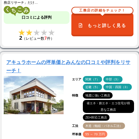
務店リサーチ」だけ…
く
こ
工務店の詳細をチェック！
口コミによる評判
もっと詳しく見る
★★★★★
★★★★★
2
7
（レビュー数
件）
アキュラホームの坪単価とみんなの口コミや評判をリサ
ーチ！
エリア
関東（7）
中部（3）
近畿（5）
中国・四国（3）
特徴
地震に強い工務店
省エネ・創エネ・エコ住宅が得
意な工務店
ZEH対応工務店
工法
木造（軸組・パネル工法）
坪単価
55 ～ 70 万円