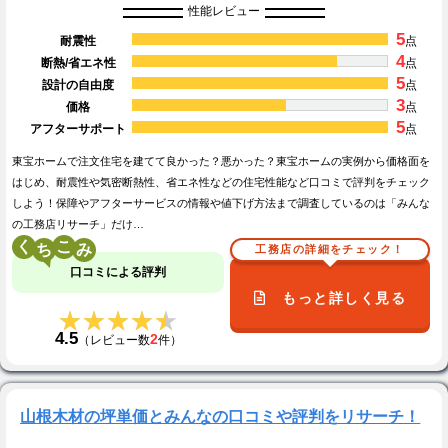
性能レビュー
5
耐震性
点
4
断熱/省エネ性
点
5
設計の自由度
点
3
価格
点
5
アフターサポート
点
東宝ホームで注文住宅を建てて良かった？悪かった？東宝ホームの実例から価格面を
はじめ、耐震性や気密断熱性、省エネ性などの住宅性能など口コミで評判をチェック
しよう！保障やアフターサービスの情報や値下げ方法まで調査しているのは「みんな
の工務店リサーチ」だけ…
く
こ
工務店の詳細をチェック！
口コミによる評判
もっと詳しく見る
★★★★★
★★★★★
4.5
2
（レビュー数
件）
山根木材の坪単価とみんなの口コミや評判をリサーチ！