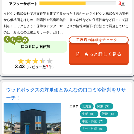
3
アフターサポート
点
イビケン株式会社で注文住宅を建てて良かった？悪かった？イビケン株式会社の実例
から価格面をはじめ、耐震性や気密断熱性、省エネ性などの住宅性能など口コミで評
判をチェックしよう！保障やアフターサービスの情報や値下げ方法まで調査している
のは「みんなの工務店リサーチ」だけ…
く
こ
工務店の詳細をチェック！
口コミによる評判
もっと詳しく見る
★★★★★
★★★★★
3.43
7
（レビュー数
件）
ウッドボックスの坪単価とみんなの口コミや評判をリサ
ーチ！
エリア
北海道
関東（5）
中部（8）
近畿（6）
中国・四国（7）
九州・沖縄（6）