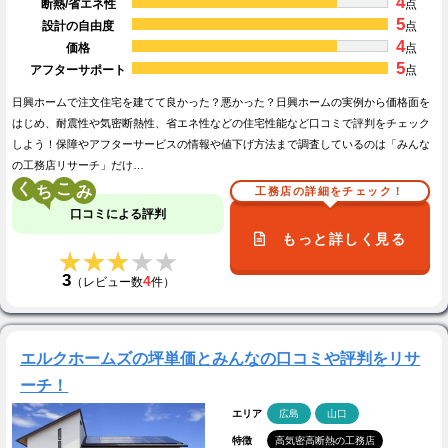
4
断熱/省エネ性
点
5
設計の自由度
点
4
価格
点
5
アフターサポート
点
日興ホームで注文住宅を建てて良かった？悪かった？日興ホームの実例から価格面を
はじめ、耐震性や気密断熱性、省エネ性などの住宅性能など口コミで評判をチェック
しよう！保障やアフターサービスの情報や値下げ方法まで調査しているのは「みんな
の工務店リサーチ」だけ…
く
こ
工務店の詳細をチェック！
口コミによる評判
もっと詳しく見る
★★★★★
★★★★★
3
4
（レビュー数
件）
エルクホームズの坪単価とみんなの口コミや評判をリサ
ーチ！
エリア
広島
山口
特徴
高気密高断熱の工務店