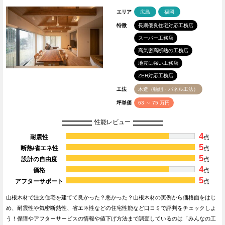
エリア
広島
福岡
特徴
長期優良住宅対応工務店
スーパー工務店
高気密高断熱の工務店
地震に強い工務店
ZEH対応工務店
工法
木造（軸組・パネル工法）
坪単価
63 ～ 75 万円
性能レビュー
4
耐震性
点
5
断熱/省エネ性
点
5
設計の自由度
点
4
価格
点
5
アフターサポート
点
山根木材で注文住宅を建てて良かった？悪かった？山根木材の実例から価格面をはじ
め、耐震性や気密断熱性、省エネ性などの住宅性能など口コミで評判をチェックしよ
う！保障やアフターサービスの情報や値下げ方法まで調査しているのは「みんなの工