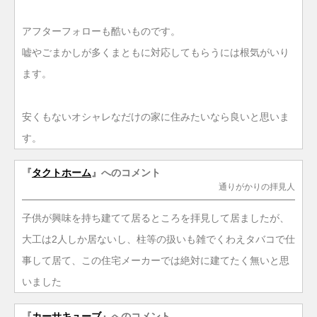
アフターフォローも酷いものです。
嘘やごまかしが多くまともに対応してもらうには根気がいり
ます。
安くもないオシャレなだけの家に住みたいなら良いと思いま
す。
『
タクトホーム
』へのコメント
通りがかりの拝見人
子供が興味を持ち建てて居るところを拝見して居ましたが、
大工は2人しか居ないし、柱等の扱いも雑でくわえタバコで仕
事して居て、この住宅メーカーでは絶対に建てたく無いと思
いました
『
カーサキューブ
』へのコメント