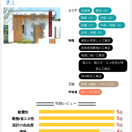
チ！
エリア
北海道
東北（6）
関東（7）
中部（9）
近畿（7）
中国・四国（9）
九州・沖縄（8）
特徴
保証が充実した工務店
高気密高断熱の工務店
地震に強い工務店
省エネ・創エネ・エコ住宅が得
意な工務店
ZEH対応工務店
工法
木造（軸組・パネル工法）
坪単価
40 ～ 75 万円
性能レビュー
5
耐震性
点
5
断熱/省エネ性
点
5
設計の自由度
点
4
価格
点