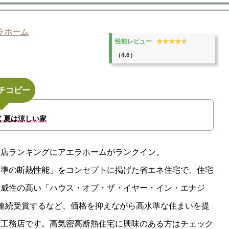
ラホーム
★★★★★
★★★★★
性能レビュー
（4.6）
チコピー
く夏は涼しい家
務店ランキングにアエラホームがランクイン。
基準の断熱性能」をコンセプトに掲げた省エネ住宅で、住宅
権威性の高い「ハウス・オブ・ザ・イヤー・イン・エナジ
連続受賞するなど、価格を抑えながら高水準な住まいを提
る工務店です。高気密高断熱住宅に興味のある方はチェック