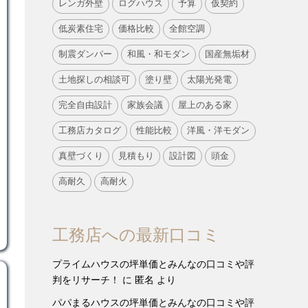
レンガ外壁
ログハウス
予算
仮契約
低炭素住宅
価格比較
全館空調
制震ダンパー
和風・和モダン
国産無垢材
土地探しの相談可
塗り壁
太陽光発電
完全自由設計
家族会議
屋上のある家
工務店カタログ
性能比較
洋風・洋モダン
真壁づくり
見積もり
設計図
頭金
高耐久
高耐火
工務店への最新口コミ
プライムハウスの坪単価とみんなの口コミや評
判をリサーチ！
に
匿名
より
パパまるハウスの坪単価とみんなの口コミや評