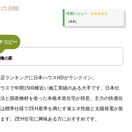
ハウスHD
★★★★★
★★★★★
性能レビュー
（4.6）
チコピー
･檜の家
店ランキングに日本ハウスHDがランクイン。
ウスで年間1500棟近い施工実績のある大手です。日本伝
工法と国産檜材を使った本格木造住宅が得意。主力の快適住
は標準仕様でZEH基準を満たす省エネ性能と太陽発電が装
ます。ZEH住宅に興味ある方におすすめです。