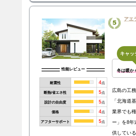
アエ
キャッ
性能レビュー
冬は暖か
4
耐震性
点
広島の工
5
断熱/省エネ性
点
「北海道
5
設計の自由度
点
4
業界でも
価格
点
5
ー」を8年
アフターサポート
点
供してい