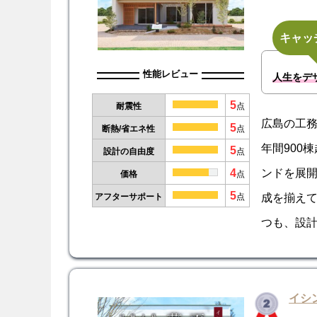
キャッ
性能レビュー
人生をデ
5
耐震性
点
広島の工
5
断熱/省エネ性
点
年間900
5
設計の自由度
点
4
ンドを展
価格
点
5
成を揃え
アフターサポート
点
つも、設
イシ