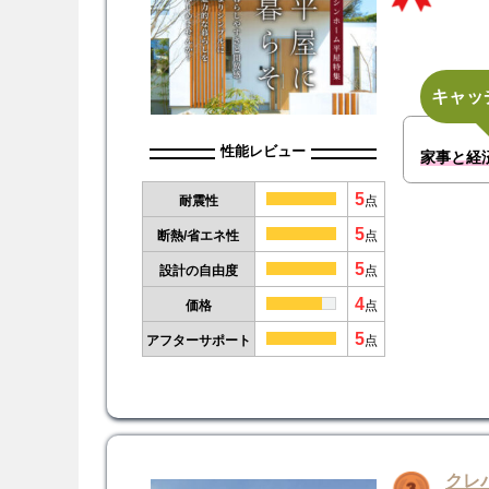
キャッ
性能レビュー
家事と経済
5
耐震性
点
5
断熱/省エネ性
点
5
設計の自由度
点
4
価格
点
5
アフターサポート
点
クレ