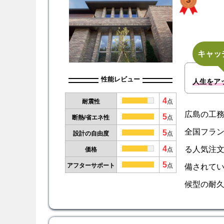
キャッ
性能レビュー
人生をア
4
耐震性
点
広島の工
5
断熱/省エネ性
点
全国フラン
5
設計の自由度
点
4
る人気注
価格
点
5
備されて
アフターサポート
点
候型の耐