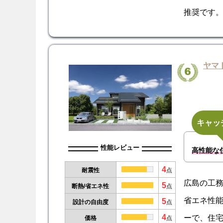
推奨です
ヤマ
キャッ
性能レビュー
高性能な
4
耐震性
点
広島の工
5
断熱/省エネ性
点
省エネ性
5
設計の自由度
点
4
ーで、住
価格
点