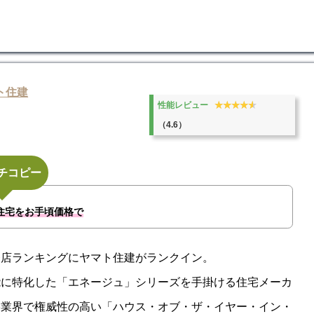
。
ト住建
★★★★★
★★★★★
性能レビュー
（4.6）
チコピー
住宅をお手頃価格で
務店ランキングにヤマト住建がランクイン。
能に特化した「エネージュ」シリーズを手掛ける住宅メーカ
宅業界で権威性の高い「ハウス・オブ・ザ・イヤー・イン・