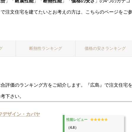
総合
」「
耐震性能
」「
断熱性能
」「
価格の安さ
」の4つのカテゴ
】で注文住宅を建てたいとお考えの方は、こちらのページをご
グ
断熱性
ランキング
価格
の安さランキング
総合評価のランキング方をご紹介します。『広島』で注文住宅
参考下さい。
フデザイン・カバヤ
★★★★★
★★★★★
性能レビュー
（4.8）