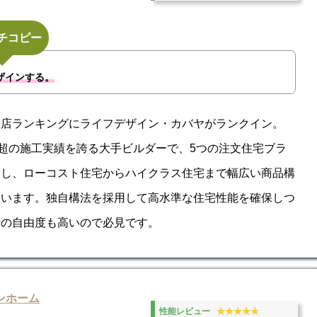
チコピー
ザインする。
務店ランキングにライフデザイン・カバヤがランクイン。
棟超の施工実績を誇る大手ビルダーで、5つの注文住宅ブラ
開し、ローコスト住宅からハイクラス住宅まで幅広い商品構
ています。独自構法を採用して高水準な住宅性能を確保しつ
計の自由度も高いので必見です。
ンホーム
★★★★★
★★★★★
性能レビュー