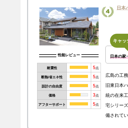
日本
キャッ
性能レビュー
日本の家
5
耐震性
点
広島の工務
5
断熱/省エネ性
点
旧東日本ハ
5
設計の自由度
点
3
統の在来
価格
点
5
宅シリーズ
アフターサポート
点
備されてい