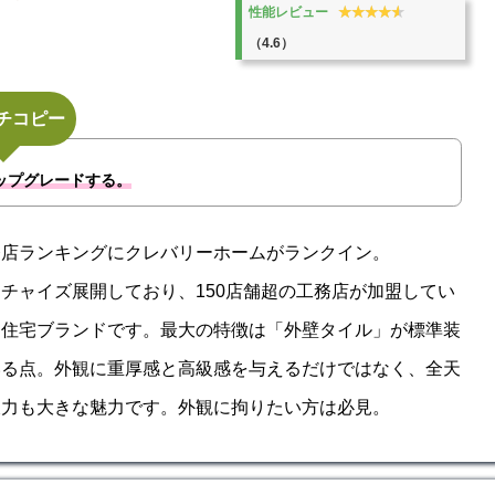
★★★★★
★★★★★
性能レビュー
（4.6）
チコピー
ップグレードする。
務店ランキングにクレバリーホームがランクイン。
チャイズ展開しており、150店舗超の工務店が加盟してい
文住宅ブランドです。最大の特徴は「外壁タイル」が標準装
いる点。外観に重厚感と高級感を与えるだけではなく、全天
久力も大きな魅力です。外観に拘りたい方は必見。