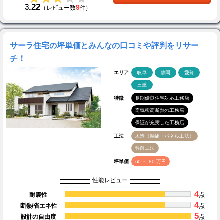
3.22
9
（レビュー数
件）
サーラ住宅の坪単価とみんなの口コミや評判をリサー
チ！
エリア
岐阜
静岡
愛知
三重
特徴
長期優良住宅対応工務店
高気密高断熱の工務店
保証が充実した工務店
工法
木造（軸組・パネル工法）
独自工法
坪単価
60 ～ 80 万円
性能レビュー
4
耐震性
点
4
断熱/省エネ性
点
5
設計の自由度
点