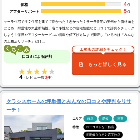
4
価格
点
5
アフターサポート
点
サーラ住宅で注文住宅を建てて良かった？悪かった？サーラ住宅の実例から価格面を
はじめ、耐震性や気密断熱性、省エネ性などの住宅性能など口コミで評判をチェック
しよう！保障やアフターサービスの情報や値下げ方法まで調査しているのは「みんな
の工務店リサーチ」だけ…
く
こ
工務店の詳細をチェック！
口コミによる評判
もっと詳しく見る
★★★★★
★★★★★
4
3
（レビュー数
件）
クラシスホームの坪単価とみんなの口コミや評判をリサ
ーチ！
エリア
岐阜
愛知
三重
特徴
ローコストな工務店
長期優良住宅対応工務店