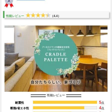
★★★★★
★★★★★
性能レビュー
（4.4）
性能レビュー
5
耐震性
点
4
断熱/省エネ性
点