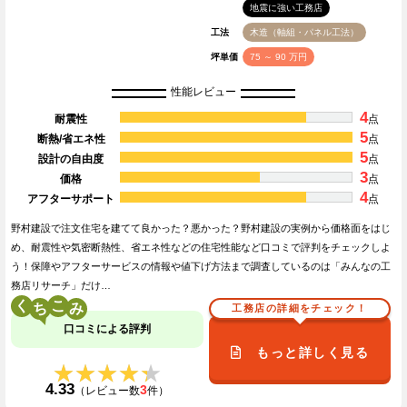
地震に強い工務店
工法
木造（軸組・パネル工法）
坪単価
75 ～ 90 万円
性能レビュー
4
耐震性
点
5
断熱/省エネ性
点
5
設計の自由度
点
3
価格
点
4
アフターサポート
点
野村建設で注文住宅を建てて良かった？悪かった？野村建設の実例から価格面をはじ
め、耐震性や気密断熱性、省エネ性などの住宅性能など口コミで評判をチェックしよ
う！保障やアフターサービスの情報や値下げ方法まで調査しているのは「みんなの工
務店リサーチ」だけ…
く
こ
工務店の詳細をチェック！
口コミによる評判
もっと詳しく見る
★★★★★
★★★★★
4.33
3
（レビュー数
件）