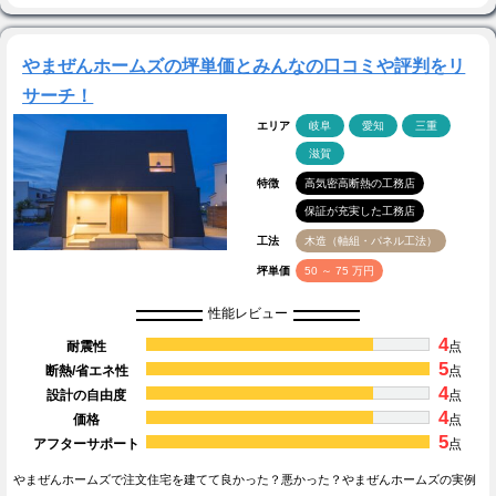
やまぜんホームズの坪単価とみんなの口コミや評判をリ
サーチ！
エリア
岐阜
愛知
三重
滋賀
特徴
高気密高断熱の工務店
保証が充実した工務店
工法
木造（軸組・パネル工法）
坪単価
50 ～ 75 万円
性能レビュー
4
耐震性
点
5
断熱/省エネ性
点
4
設計の自由度
点
4
価格
点
5
アフターサポート
点
やまぜんホームズで注文住宅を建てて良かった？悪かった？やまぜんホームズの実例