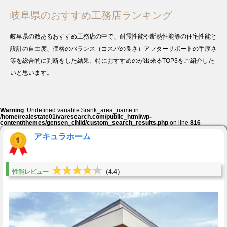
岐阜県のおすすめ工務店ランキング
岐阜県の数あるおすすめ工務店の中で、耐震性能や断熱性能等の住宅性能と
設計の自由度、価格のバランス（コスパの良さ）アフターサポートの手厚さ
等を総合的に判断をした結果、特におすすめのが出来るTOP3をご紹介した
いと思います。
Warning
: Undefined variable $rank_area_name in
/home/realestate01/varesearch.com/public_html/wp-
content/themes/gensen_child/custom_search_results.php
on line
816
アキュラホーム
★★★★★
★★★★★
性能レビュー
（4.4）