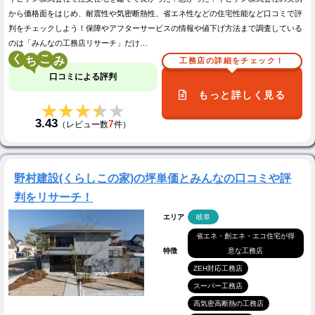
から価格面をはじめ、耐震性や気密断熱性、省エネ性などの住宅性能など口コミで評
判をチェックしよう！保障やアフターサービスの情報や値下げ方法まで調査している
のは「みんなの工務店リサーチ」だけ…
く
こ
工務店の詳細をチェック！
口コミによる評判
もっと詳しく見る
★★★★★
★★★★★
3.43
7
（レビュー数
件）
野村建設(くらしこの家)の坪単価とみんなの口コミや評
判をリサーチ！
エリア
岐阜
省エネ・創エネ・エコ住宅が得
特徴
意な工務店
ZEH対応工務店
スーパー工務店
高気密高断熱の工務店