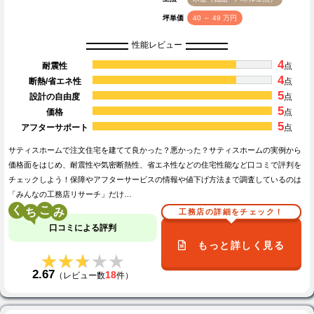
坪単価
40 ～ 49 万円
性能レビュー
4
耐震性
点
4
断熱/省エネ性
点
5
設計の自由度
点
5
価格
点
5
アフターサポート
点
サティスホームで注文住宅を建てて良かった？悪かった？サティスホームの実例から
価格面をはじめ、耐震性や気密断熱性、省エネ性などの住宅性能など口コミで評判を
チェックしよう！保障やアフターサービスの情報や値下げ方法まで調査しているのは
「みんなの工務店リサーチ」だけ…
く
こ
工務店の詳細をチェック！
口コミによる評判
もっと詳しく見る
★★★★★
★★★★★
2.67
18
（レビュー数
件）