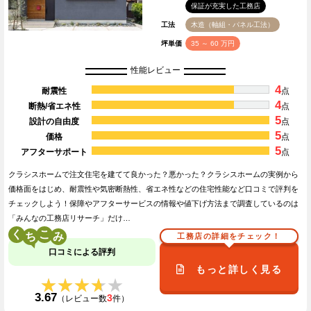
保証が充実した工務店
工法
木造（軸組・パネル工法）
坪単価
35 ～ 60 万円
性能レビュー
4
耐震性
点
4
断熱/省エネ性
点
5
設計の自由度
点
5
価格
点
5
アフターサポート
点
クラシスホームで注文住宅を建てて良かった？悪かった？クラシスホームの実例から
価格面をはじめ、耐震性や気密断熱性、省エネ性などの住宅性能など口コミで評判を
チェックしよう！保障やアフターサービスの情報や値下げ方法まで調査しているのは
「みんなの工務店リサーチ」だけ…
く
こ
工務店の詳細をチェック！
口コミによる評判
もっと詳しく見る
★★★★★
★★★★★
3.67
3
（レビュー数
件）