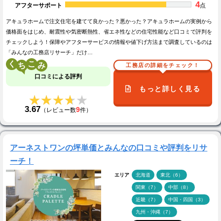
4
アフターサポート
点
アキュラホームで注文住宅を建てて良かった？悪かった？アキュラホームの実例から
価格面をはじめ、耐震性や気密断熱性、省エネ性などの住宅性能など口コミで評判を
チェックしよう！保障やアフターサービスの情報や値下げ方法まで調査しているのは
「みんなの工務店リサーチ」だけ…
く
こ
工務店の詳細をチェック！
口コミによる評判
もっと詳しく見る
★★★★★
★★★★★
3.67
9
（レビュー数
件）
アーネストワンの坪単価とみんなの口コミや評判をリサ
ーチ！
エリア
北海道
東北（6）
関東（7）
中部（8）
近畿（7）
中国・四国（3）
九州・沖縄（7）