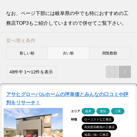
なお、ページ下部には岐阜県の中でも特におすすめの工
務店TOP3もご紹介していますので併せてご覧下さい。
並べ替え条件
新しい順
古い順
閲覧数順
48件中 1〜12件を表示


アサヒグローバルホームの坪単価とみんなの口コミや評
判をリサーチ！
エリア
岐阜
愛知
三重
特徴
ローコストな工務店
高気密高断熱の工務店
地震に強い工務店