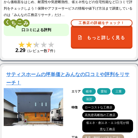
から価格面をはじめ、耐震性や気密断熱性、省エネ性などの住宅性能など口コミで評
判をチェックしよう！保障やアフターサービスの情報や値下げ方法まで調査している
のは「みんなの工務店リサーチ」だけ…
く
こ
工務店の詳細をチェック！
口コミによる評判
もっと詳しく見る
★★★★★
★★★★★
2.29
7
（レビュー数
件）
サティスホームの坪単価とみんなの口コミや評判をリサ
ーチ！
エリア
岐阜
愛知
三重
滋賀
特徴
ローコストな工務店
高気密高断熱の工務店
省エネ・創エネ・エコ住宅が得
意な工務店
工法
木造（軸組・パネル工法）