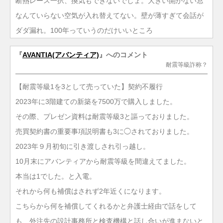
断熱レース一択、換気もできないでしょ。大きい開かない窓
なんていらない空気が入れ替えてない。壁が薄すぎて会話が
ダダ漏れ。100年っていうのだけいいところ
『
AVANTIA(アバンティア)
』へのコメント
耐震等級詐称？
【耐震等級1を3として売っていた】契約不履行
2023年に3階建ての新築を7500万で購入しました。
その際、プレゼン資料は耐震等級3と謳っておりました。
売買契約書の重要事項説明書も3に◯されておりました。
2023年９月初旬に引き渡しされ引っ越し。
10月末にアバンティアから耐震等級を間違えてました。
本当は1でした。と入電。
それから何も補償はされず2年近くになります。
こちらから何を補償してくれるかと弁護士経由で話をして
も、外注先の設計事務所と検査機構と話し合いが進まないと