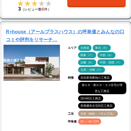
★★★★★
★★★★★
3
6
（レビュー数
件）
R+house（アールプラスハウス）の坪単価とみんなの口
コミや評判をリサーチ…
エリア
北海道
東北（5）
関東（7）
中部（9）
近畿（6）
中国・四国（7）
九州・沖縄（7）
特徴
高気密高断熱の工務店
省エネ・創エネ・エコ住宅が得
意な工務店
ZEH対応工務店
長期優良住宅対応工務店
工法
木造（軸組・パネル工法）
坪単価
50 ～ 60 万円