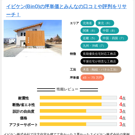
イビケン(BinO)の坪単価とみんなの口コミや評判をリサ
ーチ！
エリア
北海道
東北（6）
関東（6）
中部（8）
近畿（5）
中国・四国（7）
九州・沖縄（7）
特徴
長期優良住宅対応工務店
平屋住宅が得意な工務店
工法
木造（軸組・パネル工法）
坪単価
45 ～ 75 万円
性能レビュー
4
耐震性
点
4
断熱/省エネ性
点
3
設計の自由度
点
4
価格
点
3
アフターサポート
点
イビケン株式会社で注文住宅を建てて良かった？悪かった？イビケン株式会社の実例