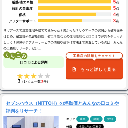
5
断熱/省エネ性
点
5
設計の自由度
点
4
価格
点
3
アフターサポート
点
リヴアースで注文住宅を建てて良かった？悪かった？リヴアースの実例から価格面を
はじめ、耐震性や気密断熱性、省エネ性などの住宅性能など口コミで評判をチェック
しよう！保障やアフターサービスの情報や値下げ方法まで調査しているのは「みんな
の工務店リサーチ」だけ…
く
こ
工務店の詳細をチェック！
口コミによる評判
もっと詳しく見る
★★★★★
★★★★★
3
3
（レビュー数
件）
セブンハウス（NITTOH）の坪単価とみんなの口コミや
評判をリサーチ！
エリア
岐阜
静岡
愛知
特徴
地震に強い工務店