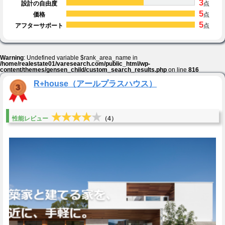
3
設計の自由度
点
5
価格
点
5
アフターサポート
点
Warning
: Undefined variable $rank_area_name in
/home/realestate01/varesearch.com/public_html/wp-
content/themes/gensen_child/custom_search_results.php
on line
816
R+house（アールプラスハウス）
★★★★★
★★★★★
性能レビュー
（4）