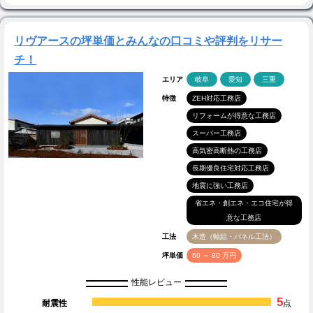
リヴアースの坪単価とみんなの口コミや評判をリサー
チ！
エリア
岐阜
愛知
三重
特徴
ZEH対応工務店
リフォームが得意な工務店
スーパー工務店
高気密高断熱の工務店
長期優良住宅対応工務店
地震に強い工務店
省エネ・創エネ・エコ住宅が得
意な工務店
工法
木造（軸組・パネル工法）
坪単価
60 ～ 80 万円
性能レビュー
5
耐震性
点