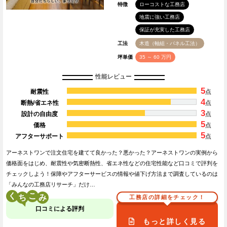
特徴
ローコストな工務店
地震に強い工務店
保証が充実した工務店
工法
木造（軸組・パネル工法）
坪単価
35 ～ 60 万円
性能レビュー
5
耐震性
点
4
断熱/省エネ性
点
3
設計の自由度
点
5
価格
点
5
アフターサポート
点
アーネストワンで注文住宅を建てて良かった？悪かった？アーネストワンの実例から
価格面をはじめ、耐震性や気密断熱性、省エネ性などの住宅性能など口コミで評判を
チェックしよう！保障やアフターサービスの情報や値下げ方法まで調査しているのは
「みんなの工務店リサーチ」だけ…
く
こ
工務店の詳細をチェック！
口コミによる評判
もっと詳しく見る