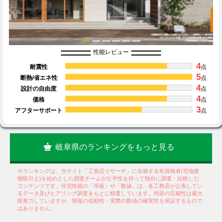
性能レビュー
4
耐震性
点
5
断熱/省エネ性
点
4
設計の自由度
点
4
価格
点
3
アフターサポート
点
岐阜県のランキングをもっと見る
※ランキングは、当サイト「工務店リサーチ」に在籍する有資格者(宅地建
物取引士)を始めとした調査チームが公平性を持って独自に調査・比較した
コンテンツです。住宅性能の「等級」や「数値」は、各工務店が公表してい
るデータ及びヒアリング調査をもとに精査しています。内容の正確性は最大
限努力していますが、情報の信頼性・実際の数値の確実性を保証するもので
はありません。