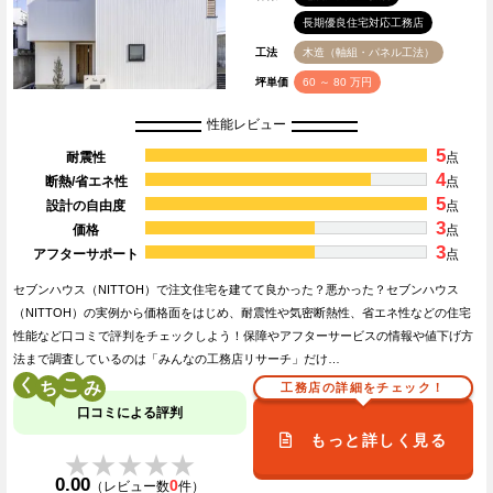
長期優良住宅対応工務店
工法
木造（軸組・パネル工法）
坪単価
60 ～ 80 万円
性能レビュー
5
耐震性
点
4
断熱/省エネ性
点
5
設計の自由度
点
3
価格
点
3
アフターサポート
点
セブンハウス（NITTOH）で注文住宅を建てて良かった？悪かった？セブンハウス
（NITTOH）の実例から価格面をはじめ、耐震性や気密断熱性、省エネ性などの住宅
性能など口コミで評判をチェックしよう！保障やアフターサービスの情報や値下げ方
法まで調査しているのは「みんなの工務店リサーチ」だけ…
く
こ
工務店の詳細をチェック！
口コミによる評判
もっと詳しく見る
★★★★★
★★★★★
0.00
0
（レビュー数
件）