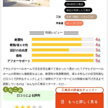
ZEH対応工務店
保証が充実した工務店
工法
木造（軸組・パネル工法）
坪単価
36 ～ 55 万円
性能レビュー
4
耐震性
点
4
断熱/省エネ性
点
3
設計の自由度
点
5
価格
点
5
アフターサポート
点
アサヒグローバルホームで注文住宅を建てて良かった？悪かった？アサヒグローバル
ホームの実例から価格面をはじめ、耐震性や気密断熱性、省エネ性などの住宅性能な
ど口コミで評判をチェックしよう！保障やアフターサービスの情報や値下げ方法まで
調査しているのは「みんなの工務店リサーチ」だけ…
く
こ
工務店の詳細をチェック！
口コミによる評判
もっと詳しく見る
★★★★★
★★★★★