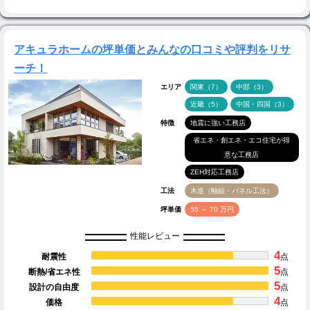
アキュラホームの坪単価とみんなの口コミや評判をリサ
ーチ！
エリア
関東（7）
中部（3）
近畿（5）
中国・四国（3）
特徴
地震に強い工務店
省エネ・創エネ・エコ住宅が得
意な工務店
ZEH対応工務店
工法
木造（軸組・パネル工法）
坪単価
55 ～ 70 万円
性能レビュー
4
耐震性
点
5
断熱/省エネ性
点
5
設計の自由度
点
4
価格
点