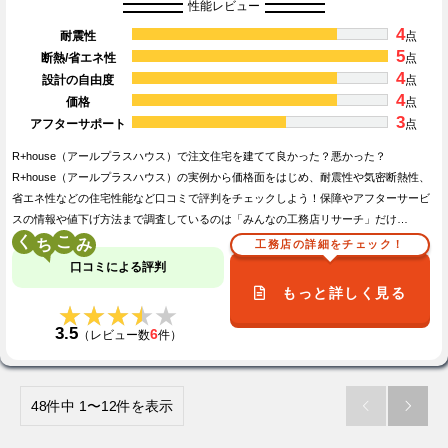
性能レビュー
4
耐震性
点
5
断熱/省エネ性
点
4
設計の自由度
点
4
価格
点
3
アフターサポート
点
R+house（アールプラスハウス）で注文住宅を建てて良かった？悪かった？
R+house（アールプラスハウス）の実例から価格面をはじめ、耐震性や気密断熱性、
省エネ性などの住宅性能など口コミで評判をチェックしよう！保障やアフターサービ
スの情報や値下げ方法まで調査しているのは「みんなの工務店リサーチ」だけ…
く
こ
工務店の詳細をチェック！
口コミによる評判
もっと詳しく見る
★★★★★
★★★★★
3.5
6
（レビュー数
件）
48件中 1〜12件を表示

