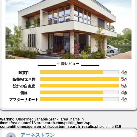
性能レビュー
4
耐震性
点
5
断熱/省エネ性
点
5
設計の自由度
点
4
価格
点
4
アフターサポート
点
Warning
: Undefined variable $rank_area_name in
/home/realestate01/varesearch.com/public_html/wp-
content/themes/gensen_child/custom_search_results.php
on line
816
アーネストワン