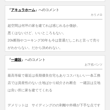
『
アキュラホーム
』へのコメント
カリメロ
超空間は何坪の家を建てれば感じれるか微妙。
悪くはないけど、いいところもない。
20k断熱やコーキング30年も今は普通だしこれと言って売り
がわからない。だから決めれない。
『
一建設
』へのコメント
お下劣パンツ
最高等級で最近は長期優良住宅もありコスパもいい一条工務
店では資産性のない土地ばかり紹介され断念 一建設は立地
は良い所に家を建ててくれる
デメリットは サイディングのの剥離や外構が下手な点です