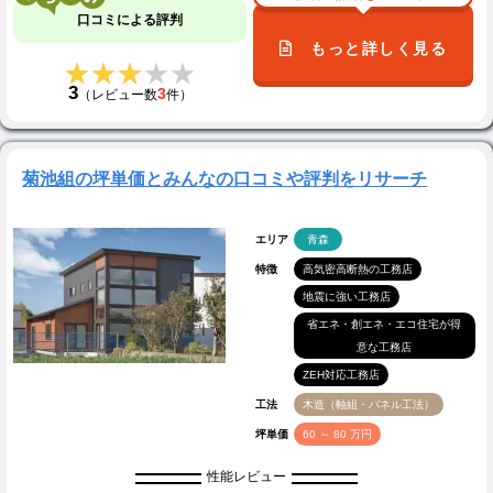
口コミによる評判
もっと詳しく見る
★★★★★
★★★★★
3
3
（レビュー数
件）
菊池組の坪単価とみんなの口コミや評判をリサーチ
エリア
青森
特徴
高気密高断熱の工務店
地震に強い工務店
省エネ・創エネ・エコ住宅が得
意な工務店
ZEH対応工務店
工法
木造（軸組・パネル工法）
坪単価
60 ～ 80 万円
性能レビュー