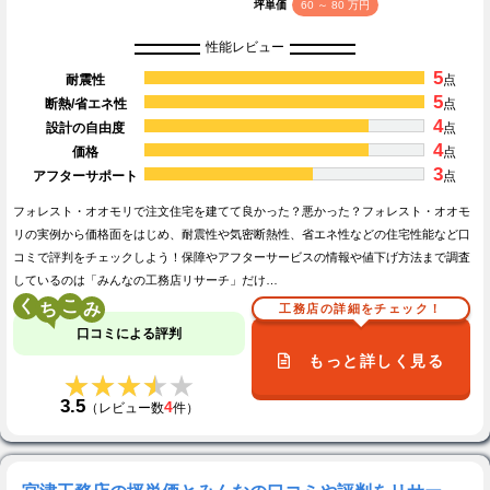
坪単価
60 ～ 80 万円
性能レビュー
5
耐震性
点
5
断熱/省エネ性
点
4
設計の自由度
点
4
価格
点
3
アフターサポート
点
フォレスト・オオモリで注文住宅を建てて良かった？悪かった？フォレスト・オオモ
リの実例から価格面をはじめ、耐震性や気密断熱性、省エネ性などの住宅性能など口
コミで評判をチェックしよう！保障やアフターサービスの情報や値下げ方法まで調査
しているのは「みんなの工務店リサーチ」だけ…
く
こ
工務店の詳細をチェック！
口コミによる評判
もっと詳しく見る
★★★★★
★★★★★
3.5
4
（レビュー数
件）