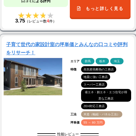
口コミによる評判
もっと詳しく見る
★★★★★
★★★★★
3.75
4
（レビュー数
件）
子育て世代の家設計室の坪単価とみんなの口コミや評判
をリサーチ！
エリア
群馬
栃木
埼玉
特徴
高気密高断熱の工務店
地震に強い工務店
スーパー工務店
省エネ・創エネ・エコ住宅が得
意な工務店
ZEH対応工務店
工法
木造（軸組・パネル工法）
坪単価
55 ～ 80 万円
性能レビュー