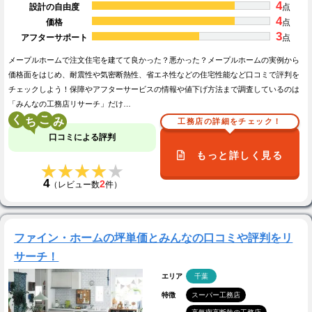
4
設計の自由度
点
4
価格
点
3
アフターサポート
点
メープルホームで注文住宅を建てて良かった？悪かった？メープルホームの実例から
価格面をはじめ、耐震性や気密断熱性、省エネ性などの住宅性能など口コミで評判を
チェックしよう！保障やアフターサービスの情報や値下げ方法まで調査しているのは
「みんなの工務店リサーチ」だけ…
く
こ
工務店の詳細をチェック！
口コミによる評判
もっと詳しく見る
★★★★★
★★★★★
4
2
（レビュー数
件）
ファイン・ホームの坪単価とみんなの口コミや評判をリ
サーチ！
エリア
千葉
特徴
スーパー工務店