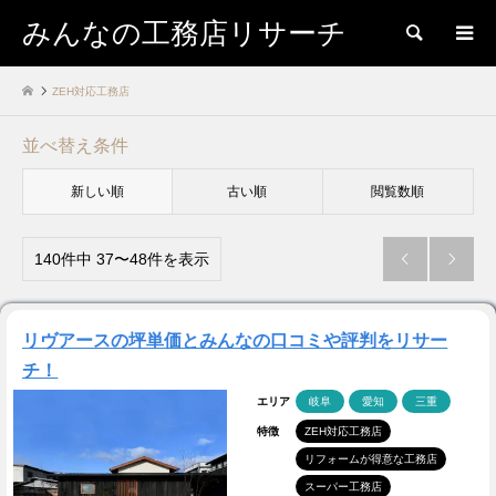
みんなの工務店リサーチ
検索
ZEH対応工務店
並べ替え条件
新しい順
古い順
閲覧数順
140件中 37〜48件を表示


リヴアースの坪単価とみんなの口コミや評判をリサー
チ！
エリア
岐阜
愛知
三重
特徴
ZEH対応工務店
リフォームが得意な工務店
スーパー工務店