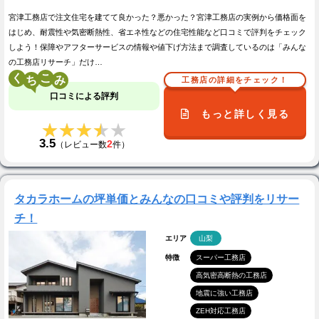
宮津工務店で注文住宅を建てて良かった？悪かった？宮津工務店の実例から価格面を
はじめ、耐震性や気密断熱性、省エネ性などの住宅性能など口コミで評判をチェック
しよう！保障やアフターサービスの情報や値下げ方法まで調査しているのは「みんな
の工務店リサーチ」だけ…
く
こ
工務店の詳細をチェック！
口コミによる評判
もっと詳しく見る
★★★★★
★★★★★
3.5
2
（レビュー数
件）
タカラホームの坪単価とみんなの口コミや評判をリサー
チ！
エリア
山梨
特徴
スーパー工務店
高気密高断熱の工務店
地震に強い工務店
ZEH対応工務店