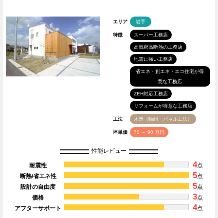
エリア
岩手
特徴
スーパー工務店
高気密高断熱の工務店
地震に強い工務店
省エネ・創エネ・エコ住宅が得
意な工務店
ZEH対応工務店
リフォームが得意な工務店
工法
木造（軸組・パネル工法）
坪単価
70 ～ 90 万円
性能レビュー
4
耐震性
点
5
断熱/省エネ性
点
5
設計の自由度
点
3
価格
点
4
アフターサポート
点