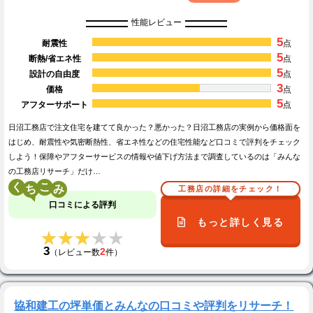
性能レビュー
5
耐震性
点
5
断熱/省エネ性
点
5
設計の自由度
点
3
価格
点
5
アフターサポート
点
日沼工務店で注文住宅を建てて良かった？悪かった？日沼工務店の実例から価格面を
はじめ、耐震性や気密断熱性、省エネ性などの住宅性能など口コミで評判をチェック
しよう！保障やアフターサービスの情報や値下げ方法まで調査しているのは「みんな
の工務店リサーチ」だけ…
く
こ
工務店の詳細をチェック！
口コミによる評判
もっと詳しく見る
★★★★★
★★★★★
3
2
（レビュー数
件）
協和建工の坪単価とみんなの口コミや評判をリサーチ！