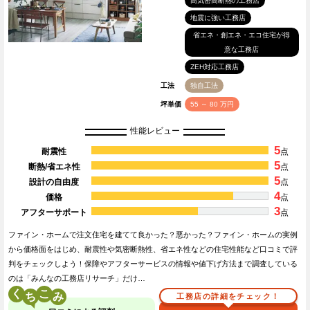
高気密高断熱の工務店
地震に強い工務店
省エネ・創エネ・エコ住宅が得
意な工務店
ZEH対応工務店
工法
独自工法
坪単価
55 ～ 80 万円
性能レビュー
5
耐震性
点
5
断熱/省エネ性
点
5
設計の自由度
点
4
価格
点
3
アフターサポート
点
ファイン・ホームで注文住宅を建てて良かった？悪かった？ファイン・ホームの実例
から価格面をはじめ、耐震性や気密断熱性、省エネ性などの住宅性能など口コミで評
判をチェックしよう！保障やアフターサービスの情報や値下げ方法まで調査している
のは「みんなの工務店リサーチ」だけ…
く
こ
工務店の詳細をチェック！