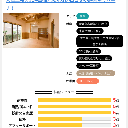
宮津工務店の坪単価とみんなの口コミや評判をリサー
チ！
エリア
静岡
特徴
高気密高断熱の工務店
地震に強い工務店
省エネ・創エネ・エコ住宅が得
意な工務店
ZEH対応工務店
長期優良住宅対応工務店
スーパー工務店
工法
木造（軸組・パネル工法）
坪単価
80 ～ 95 万円
性能レビュー
5
耐震性
点
5
断熱/省エネ性
点
5
設計の自由度
点
3
価格
点
3
アフターサポート
点