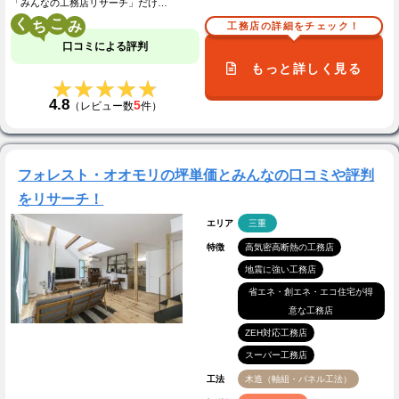
「みんなの工務店リサーチ」だけ…
く
こ
工務店の詳細をチェック！
口コミによる評判
もっと詳しく見る
★★★★★
★★★★★
4.8
5
（レビュー数
件）
フォレスト・オオモリの坪単価とみんなの口コミや評判
をリサーチ！
エリア
三重
特徴
高気密高断熱の工務店
地震に強い工務店
省エネ・創エネ・エコ住宅が得
意な工務店
ZEH対応工務店
スーパー工務店
工法
木造（軸組・パネル工法）