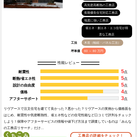
高気密高断熱の工務店
長期優良住宅対応工務店
地震に強い工務店
省エネ・創エネ・エコ住宅が得
意な工務店
工法
木造（軸組・パネル工法）
坪単価
60 ～ 80 万円
性能レビュー
5
耐震性
点
5
断熱/省エネ性
点
5
設計の自由度
点
4
価格
点
3
アフターサポート
点
リヴアースで注文住宅を建てて良かった？悪かった？リヴアースの実例から価格面を
はじめ、耐震性や気密断熱性、省エネ性などの住宅性能など口コミで評判をチェック
しよう！保障やアフターサービスの情報や値下げ方法まで調査しているのは「みんな
の工務店リサーチ」だけ…
く
こ
工務店の詳細をチェック！