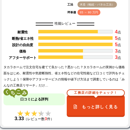
工法
木造（軸組・パネル工法）
坪単価
65 ～ 80 万円
性能レビュー
4
耐震性
点
5
断熱/省エネ性
点
5
設計の自由度
点
3
価格
点
3
アフターサポート
点
タカラホームで注文住宅を建てて良かった？悪かった？タカラホームの実例から価格
面をはじめ、耐震性や気密断熱性、省エネ性などの住宅性能など口コミで評判をチェ
ックしよう！保障やアフターサービスの情報や値下げ方法まで調査しているのは「み
んなの工務店リサーチ」だけ…
く
こ
工務店の詳細をチェック！
口コミによる評判
もっと詳しく見る
★★★★★
★★★★★
3.33
3
（レビュー数
件）