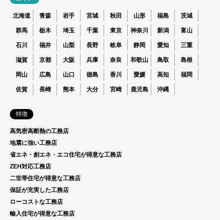
北海道
青森
岩手
宮城
秋田
山形
福島
茨城
群馬
栃木
埼玉
千葉
東京
神奈川
新潟
富山
石川
福井
山梨
長野
岐阜
静岡
愛知
三重
滋賀
京都
大阪
兵庫
奈良
和歌山
鳥取
島根
岡山
広島
山口
徳島
香川
愛媛
高知
福岡
佐賀
長崎
熊本
大分
宮崎
鹿児島
沖縄
特徴
高気密高断熱の工務店
地震に強い工務店
省エネ・創エネ・エコ住宅が得意な工務店
ZEH対応工務店
二世帯住宅が得意な工務店
保証が充実した工務店
ローコストな工務店
輸入住宅が得意な工務店