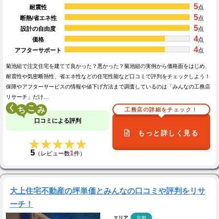
5
耐震性
点
5
断熱/省エネ性
点
5
設計の自由度
点
4
価格
点
4
アフターサポート
点
菊池組で注文住宅を建てて良かった？悪かった？菊池組の実例から価格面をはじめ、
耐震性や気密断熱性、省エネ性などの住宅性能など口コミで評判をチェックしよう！
保障やアフターサービスの情報や値下げ方法まで調査しているのは「みんなの工務店
リサーチ」だけ…
く
こ
工務店の詳細をチェック！
口コミによる評判
もっと詳しく見る
★★★★★
★★★★★
5
1
（レビュー数
件）
大上住宅不動産の坪単価とみんなの口コミや評判をリサ
ーチ！
エリア
京都