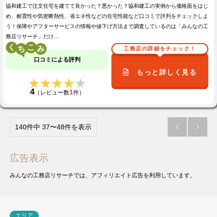
協和建工で注文住宅を建てて良かった？悪かった？協和建工の実例から価格面をはじ
め、耐震性や気密断熱性、省エネ性などの住宅性能など口コミで評判をチェックしよ
う！保障やアフターサービスの情報や値下げ方法まで調査しているのは「みんなの工
務店リサーチ」だけ…
く
こ
工務店の詳細をチェック！
口コミによる評判
もっと詳しく見る
★★★★★
★★★★★
4
1
（レビュー数
件）
140件中 37〜48件を表示


広告表示
みんなの工務店リサーチでは、アフィリエイト広告を利用しています。
エリア