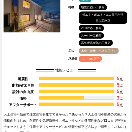
特徴
地震に強い工務店
省エネ・創エネ・エコ住宅が得
意な工務店
ZEH対応工務店
スーパー工務店
高気密高断熱の工務店
工法
木造（軸組・パネル工法）
坪単価
70 ～ 85 万円
性能レビュー
5
耐震性
点
5
断熱/省エネ性
点
5
設計の自由度
点
3
価格
点
5
アフターサポート
点
大上住宅不動産で注文住宅を建てて良かった？悪かった？大上住宅不動産の実例から
価格面をはじめ、耐震性や気密断熱性、省エネ性などの住宅性能など口コミで評判を
チェックしよう！保障やアフターサービスの情報や値下げ方法まで調査しているのは