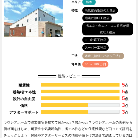
エリア
栃木
特徴
高気密高断熱の工務店
地震に強い工務店
省エネ・創エネ・エコ住宅が得
意な工務店
ZEH対応工務店
スーパー工務店
工法
木造（軸組・パネル工法）
坪単価
80 ～ 100 万円
性能レビュー
5
耐震性
点
5
断熱/省エネ性
点
5
設計の自由度
点
3
価格
点
3
アフターサポート
点
ラウレアホームで注文住宅を建てて良かった？悪かった？ラウレアホームの実例から
価格面をはじめ、耐震性や気密断熱性、省エネ性などの住宅性能など口コミで評判を
チェックしよう！保障やアフターサービスの情報や値下げ方法まで調査しているのは