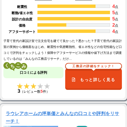
4
耐震性
点
5
断熱/省エネ性
点
5
設計の自由度
点
2
価格
点
4
アフターサポート
点
子育て世代の家設計室で注文住宅を建てて良かった？悪かった？子育て世代の家設計
室の実例から価格面をはじめ、耐震性や気密断熱性、省エネ性などの住宅性能など口
コミで評判をチェックしよう！保障やアフターサービスの情報や値下げ方法まで調査
しているのは「みんなの工務店リサーチ」だけ…
く
こ
工務店の詳細をチェック！
口コミによる評判
もっと詳しく見る
★★★★★
★★★★★
3
5
（レビュー数
件）
ラウレアホームの坪単価とみんなの口コミや評判をリサ
ーチ！