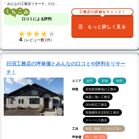
「みんなの工務店リサーチ」だけ…
く
こ
工務店の詳細をチェック！
口コミによる評判
もっと詳しく見る
★★★★★
★★★★★
4
1
（レビュー数
件）
日沼工務店の坪単価とみんなの口コミや評判をリサー
チ！
エリア
岩手
宮城
秋田
特徴
高気密高断熱の工務店
地震に強い工務店
ZEH対応工務店
長期優良住宅対応工務店
スーパー工務店
工法
木造（軸組・パネル工法）
坪単価
65 ～ 85 万円