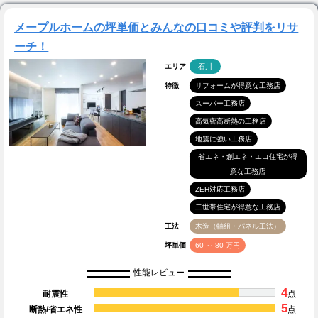
メープルホームの坪単価とみんなの口コミや評判をリサ
ーチ！
エリア
石川
特徴
リフォームが得意な工務店
スーパー工務店
高気密高断熱の工務店
地震に強い工務店
省エネ・創エネ・エコ住宅が得
意な工務店
ZEH対応工務店
二世帯住宅が得意な工務店
工法
木造（軸組・パネル工法）
坪単価
60 ～ 80 万円
性能レビュー
4
耐震性
点
5
断熱/省エネ性
点