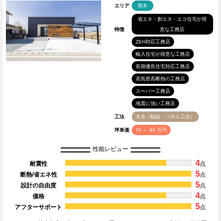
エリア
熊本
省エネ・創エネ・エコ住宅が得
特徴
意な工務店
ZEH対応工務店
輸入住宅が得意な工務店
長期優良住宅対応工務店
高気密高断熱の工務店
スーパー工務店
地震に強い工務店
工法
木造（軸組・パネル工法）
坪単価
70 ～ 80 万円
性能レビュー
4
耐震性
点
5
断熱/省エネ性
点
5
設計の自由度
点
4
価格
点
5
アフターサポート
点