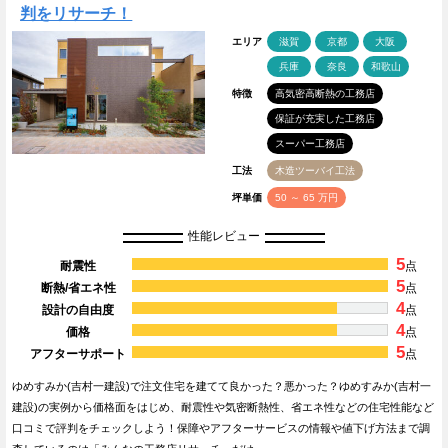
判をリサーチ！
エリア
滋賀
京都
大阪
兵庫
奈良
和歌山
特徴
高気密高断熱の工務店
保証が充実した工務店
スーパー工務店
工法
木造ツーバイ工法
坪単価
50 ～ 65 万円
性能レビュー
5
耐震性
点
5
断熱/省エネ性
点
4
設計の自由度
点
4
価格
点
5
アフターサポート
点
ゆめすみか(吉村一建設)で注文住宅を建てて良かった？悪かった？ゆめすみか(吉村一
建設)の実例から価格面をはじめ、耐震性や気密断熱性、省エネ性などの住宅性能など
口コミで評判をチェックしよう！保障やアフターサービスの情報や値下げ方法まで調