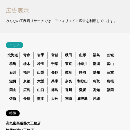
広告表示
みんなの工務店リサーチでは、アフィリエイト広告を利用しています。
エリア
北海道
青森
岩手
宮城
秋田
山形
福島
茨城
群馬
栃木
埼玉
千葉
東京
神奈川
新潟
富山
石川
福井
山梨
長野
岐阜
静岡
愛知
三重
滋賀
京都
大阪
兵庫
奈良
和歌山
鳥取
島根
岡山
広島
山口
徳島
香川
愛媛
高知
福岡
佐賀
長崎
熊本
大分
宮崎
鹿児島
沖縄
特徴
高気密高断熱の工務店