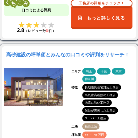
く
こ
工務店の詳細をチェック！
口コミによる評判
もっと詳しく見る
★★★★★
★★★★★
2.8
5
（レビュー数
件）
高砂建設の坪単価とみんなの口コミや評判をリサーチ！
エリア
埼玉
千葉
東京
神奈川
特徴
長期優良住宅対応工務店
高気密高断熱の工務店
地震に強い工務店
保証が充実した工務店
スーパー工務店
工法
独自工法
坪単価
55 ～ 70 万円