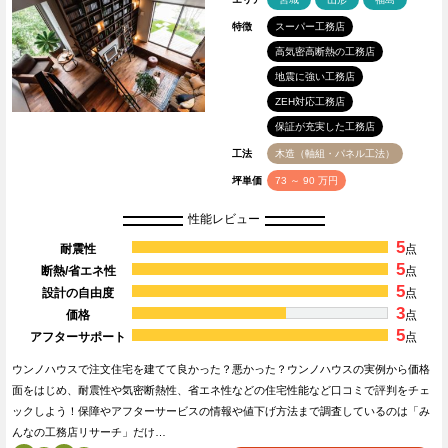
特徴
スーパー工務店
高気密高断熱の工務店
地震に強い工務店
ZEH対応工務店
保証が充実した工務店
工法
木造（軸組・パネル工法）
坪単価
73 ～ 90 万円
性能レビュー
5
耐震性
点
5
断熱/省エネ性
点
5
設計の自由度
点
3
価格
点
5
アフターサポート
点
ウンノハウスで注文住宅を建てて良かった？悪かった？ウンノハウスの実例から価格
面をはじめ、耐震性や気密断熱性、省エネ性などの住宅性能など口コミで評判をチェ
ックしよう！保障やアフターサービスの情報や値下げ方法まで調査しているのは「み
んなの工務店リサーチ」だけ…