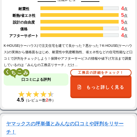
4
耐震性
点
5
断熱/省エネ性
点
5
設計の自由度
点
4
価格
点
4
アフターサポート
点
K-HOUSE(ケーハウス)で注文住宅を建てて良かった？悪かった？K-HOUSE(ケーハウ
ス)の実例から価格面をはじめ、耐震性や気密断熱性、省エネ性などの住宅性能など口
コミで評判をチェックしよう！保障やアフターサービスの情報や値下げ方法まで調査
しているのは「みんなの工務店リサーチ」だけ…
く
こ
工務店の詳細をチェック！
口コミによる評判
もっと詳しく見る
★★★★★
★★★★★
4.5
2
（レビュー数
件）
ヤマックスの坪単価とみんなの口コミや評判をリサー
チ！