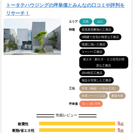
トータテハウジングの坪単価とみんなの口コミや評判を
リサーチ！
エリア
広島
山口
特徴
高気密高断熱の工務店
3階建て住宅が得意な工務店
地震に強い工務店
スーパー工務店
省エネ・創エネ・エコ住宅が得
意な工務店
ZEH対応工務店
保証が充実した工務店
工法
木造（軸組・パネル工法）
木造ツーバイ工法
重量木骨
坪単価
70 ～ 80 万円
性能レビュー
5
耐震性
点
5
断熱/省エネ性
点