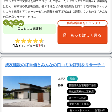
ヤマックスで注文住宅を建てて良かった？悪かった？ヤマックスの実例から価格面を
はじめ、耐震性や気密断熱性、省エネ性などの住宅性能など口コミで評判をチェック
しよう！保障やアフターサービスの情報や値下げ方法まで調査しているのは「みんな
の工務店リサーチ」だけ…
く
こ
工務店の詳細をチェック！
口コミによる評判
もっと詳しく見る
★★★★★
★★★★★
4.57
7
（レビュー数
件）
成友建設の坪単価とみんなの口コミや評判をリサーチ！
エリア
富山
特徴
長期優良住宅対応工務店
高気密高断熱の工務店
スーパー工務店
地震に強い工務店
省エネ・創エネ・エコ住宅が得