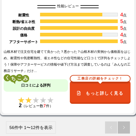
性能レビュー
4
耐震性
点
5
断熱/省エネ性
点
5
設計の自由度
点
4
価格
点
5
アフターサポート
点
山根木材で注文住宅を建てて良かった？悪かった？山根木材の実例から価格面をはじ
め、耐震性や気密断熱性、省エネ性などの住宅性能など口コミで評判をチェックしよ
う！保障やアフターサービスの情報や値下げ方法まで調査しているのは「みんなの工
務店リサーチ」だけ…
く
こ
工務店の詳細をチェック！
口コミによる評判
もっと詳しく見る
★★★★★
★★★★★
2
7
（レビュー数
件）
56件中 1〜12件を表示

