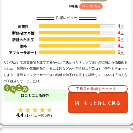
坪単価
49 ～ 65 万円
性能レビュー
4
耐震性
点
4
断熱/省エネ性
点
5
設計の自由度
点
4
価格
点
5
アフターサポート
点
サンワ設計で注文住宅を建てて良かった？悪かった？サンワ設計の実例から価格面を
はじめ、耐震性や気密断熱性、省エネ性などの住宅性能など口コミで評判をチェック
しよう！保障やアフターサービスの情報や値下げ方法まで調査しているのは「みんな
の工務店リサーチ」だけ…
く
こ
工務店の詳細をチェック！
口コミによる評判
もっと詳しく見る
★★★★★
★★★★★
4.4
5
（レビュー数
件）