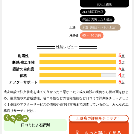
意な工務店
ZEH対応工務店
保証が充実した工務店
工法
木造（軸組・パネル工法）
坪単価
65 ～ 70 万円
性能レビュー
5
耐震性
点
5
断熱/省エネ性
点
5
設計の自由度
点
4
価格
点
5
アフターサポート
点
成友建設で注文住宅を建てて良かった？悪かった？成友建設の実例から価格面をはじ
め、耐震性や気密断熱性、省エネ性などの住宅性能など口コミで評判をチェックしよ
う！保障やアフターサービスの情報や値下げ方法まで調査しているのは「みんなの工
務店リサーチ」だけ…
く
こ
工務店の詳細をチェック！
口コミによる評判
もっと詳しく見る