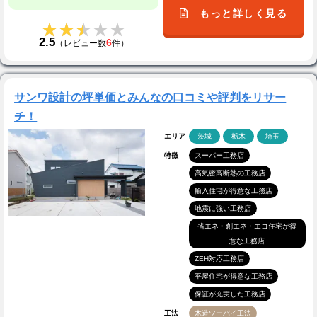
もっと詳しく見る
★★★★★
★★★★★
2.5
6
（レビュー数
件）
サンワ設計の坪単価とみんなの口コミや評判をリサー
チ！
エリア
茨城
栃木
埼玉
特徴
スーパー工務店
高気密高断熱の工務店
輸入住宅が得意な工務店
地震に強い工務店
省エネ・創エネ・エコ住宅が得
意な工務店
ZEH対応工務店
平屋住宅が得意な工務店
保証が充実した工務店
工法
木造ツーバイ工法