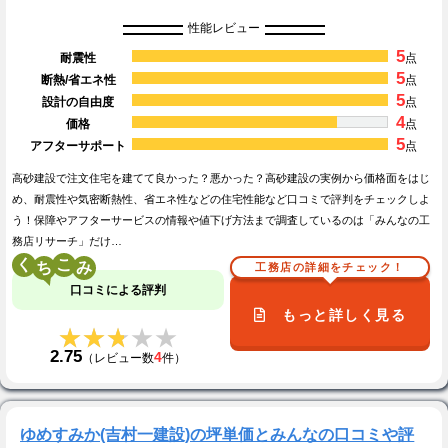
性能レビュー
5
耐震性
点
5
断熱/省エネ性
点
5
設計の自由度
点
4
価格
点
5
アフターサポート
点
高砂建設で注文住宅を建てて良かった？悪かった？高砂建設の実例から価格面をはじ
め、耐震性や気密断熱性、省エネ性などの住宅性能など口コミで評判をチェックしよ
う！保障やアフターサービスの情報や値下げ方法まで調査しているのは「みんなの工
務店リサーチ」だけ…
く
こ
工務店の詳細をチェック！
口コミによる評判
もっと詳しく見る
★★★★★
★★★★★
2.75
4
（レビュー数
件）
ゆめすみか(吉村一建設)の坪単価とみんなの口コミや評