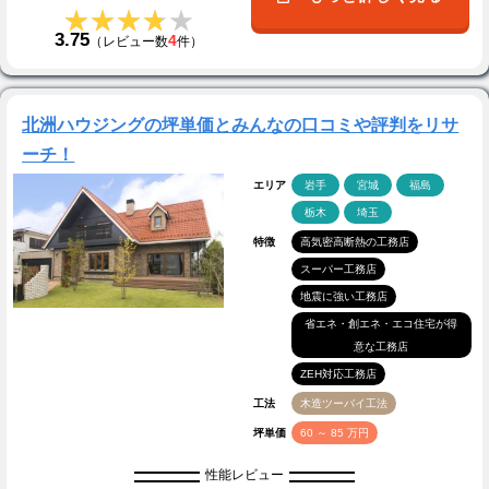
★★★★★
★★★★★
3.75
4
（レビュー数
件）
北洲ハウジングの坪単価とみんなの口コミや評判をリサ
ーチ！
エリア
岩手
宮城
福島
栃木
埼玉
特徴
高気密高断熱の工務店
スーパー工務店
地震に強い工務店
省エネ・創エネ・エコ住宅が得
意な工務店
ZEH対応工務店
工法
木造ツーバイ工法
坪単価
60 ～ 85 万円
性能レビュー