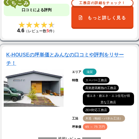
く
こ
工務店の詳細をチェック！
口コミによる評判
もっと詳しく見る
★★★★★
★★★★★
4.6
5
（レビュー数
件）
K-HOUSEの坪単価とみんなの口コミや評判をリサー
チ！
エリア
滋賀
特徴
スーパー工務店
高気密高断熱の工務店
省エネ・創エネ・エコ住宅が得
意な工務店
ZEH対応工務店
工法
木造（軸組・パネル工法）
坪単価
65 ～ 75 万円
性能レビュー