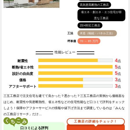
高気密高断熱の工務店
省エネ・創エネ・エコ住宅が得
意な工務店
ZEH対応工務店
工法
木造（軸組・パネル工法）
坪単価
70 ～ 85 万円
性能レビュー
4
耐震性
点
5
断熱/省エネ性
点
5
設計の自由度
点
3
価格
点
3
アフターサポート
点
三五工務店で注文住宅を建てて良かった？悪かった？三五工務店の実例から価格面を
はじめ、耐震性や気密断熱性、省エネ性などの住宅性能など口コミで評判をチェック
しよう！保障やアフターサービスの情報や値下げ方法まで調査しているのは「みんな
の工務店リサーチ」だけ…
く
こ
工務店の詳細をチェック！
口コミによる評判