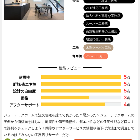
特徴
意な工務店
ZEH対応工務店
輸入住宅が得意な工務店
スーパー工務店
高気密高断熱の工務店
地震に強い工務店
工法
木造ツーバイ工法
坪単価
75 ～ 85 万円
性能レビュー
5
耐震性
点
5
断熱/省エネ性
点
5
設計の自由度
点
3
価格
点
4
アフターサポート
点
ジューテックホームで注文住宅を建てて良かった？悪かった？ジューテックホームの
実例から価格面をはじめ、耐震性や気密断熱性、省エネ性などの住宅性能など口コミ
で評判をチェックしよう！保障やアフターサービスの情報や値下げ方法まで調査して
いるのは「みんなの工務店リサーチ」だけ…