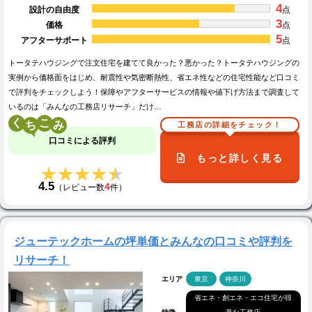
4
設計の自由度
点
3
価格
点
5
アフターサポート
点
トータテハウジングで注文住宅を建てて良かった？悪かった？トータテハウジングの
実例から価格面をはじめ、耐震性や気密断熱性、省エネ性などの住宅性能など口コミ
で評判をチェックしよう！保障やアフターサービスの情報や値下げ方法まで調査して
いるのは「みんなの工務店リサーチ」だけ…
く
こ
工務店の詳細をチェック！
口コミによる評判
もっと詳しく見る
★★★★★
★★★★★
4.5
4
（レビュー数
件）
ジューテックホームの坪単価とみんなの口コミや評判を
リサーチ！
エリア
東京
神奈川
省エネ・創エネ・エコ住宅が得