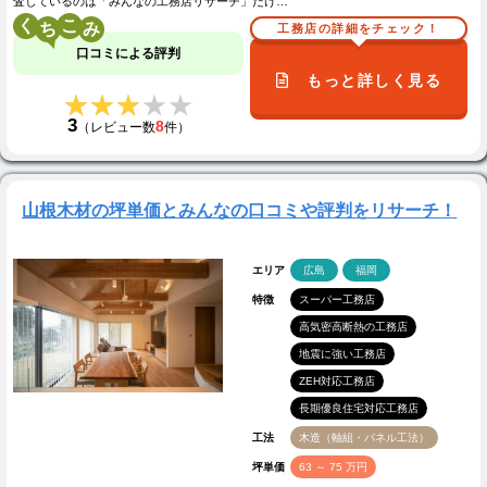
査しているのは「みんなの工務店リサーチ」だけ…
く
こ
工務店の詳細をチェック！
口コミによる評判
もっと詳しく見る
★★★★★
★★★★★
3
8
（レビュー数
件）
山根木材の坪単価とみんなの口コミや評判をリサーチ！
エリア
広島
福岡
特徴
スーパー工務店
高気密高断熱の工務店
地震に強い工務店
ZEH対応工務店
長期優良住宅対応工務店
工法
木造（軸組・パネル工法）
坪単価
63 ～ 75 万円