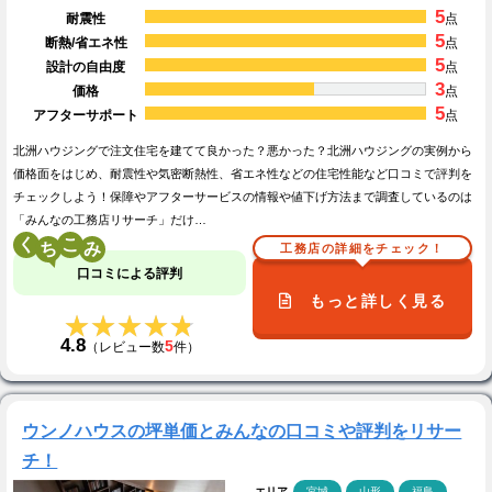
5
耐震性
点
5
断熱/省エネ性
点
5
設計の自由度
点
3
価格
点
5
アフターサポート
点
北洲ハウジングで注文住宅を建てて良かった？悪かった？北洲ハウジングの実例から
価格面をはじめ、耐震性や気密断熱性、省エネ性などの住宅性能など口コミで評判を
チェックしよう！保障やアフターサービスの情報や値下げ方法まで調査しているのは
「みんなの工務店リサーチ」だけ…
く
こ
工務店の詳細をチェック！
口コミによる評判
もっと詳しく見る
★★★★★
★★★★★
4.8
5
（レビュー数
件）
ウンノハウスの坪単価とみんなの口コミや評判をリサー
チ！
エリア
宮城
山形
福島