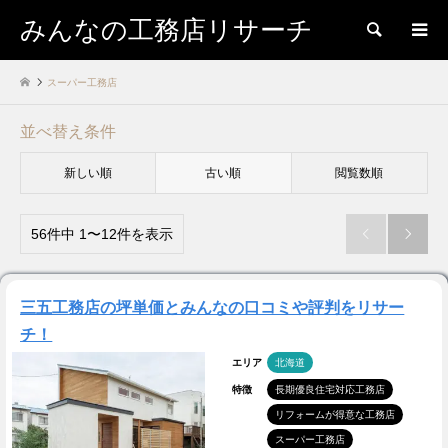
みんなの工務店リサーチ
検索
スーパー工務店
並べ替え条件
新しい順
古い順
閲覧数順
56件中 1〜12件を表示


三五工務店の坪単価とみんなの口コミや評判をリサー
チ！
エリア
北海道
特徴
長期優良住宅対応工務店
リフォームが得意な工務店
スーパー工務店