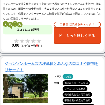
イシンホームで注文住宅を建てて良かった？悪かった？イシンホームの実例から価格
面をはじめ、耐震性や気密断熱性、省エネ性などの住宅性能など口コミで評判をチェ
ックしよう！保障やアフターサービスの情報や値下げ方法まで調査しているのは「み
んなの工務店リサーチ」だけ…
く
こ
工務店の詳細をチェック！
口コミによる評判
もっと詳しく見る
★★★★★
★★★★★
0.00
0
（レビュー数
件）
ジョンソンホームズの坪単価とみんなの口コミや評判を
リサーチ！
エリア
北海道
特徴
保証が充実した工務店
ローコストな工務店
長期優良住宅対応工務店
平屋住宅が得意な工務店