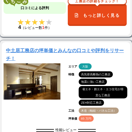
く
こ
工務店の詳細をチェック！
口コミによる評判
もっと詳しく見る
★★★★★
★★★★★
4
1
（レビュー数
件）
中土居工務店の坪単価とみんなの口コミや評判をリサー
チ！
エリア
大阪
特徴
高気密高断熱の工務店
地震に強い工務店
省エネ・創エネ・エコ住宅が得
意な工務店
ZEH対応工務店
工法
木造（軸組・パネル工法）
坪単価
85 万円
性能レビュー