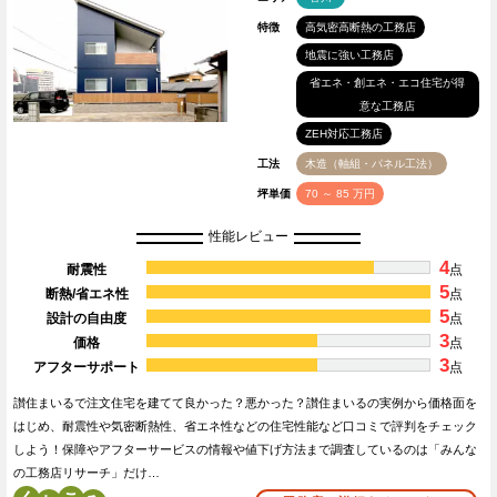
特徴
高気密高断熱の工務店
地震に強い工務店
省エネ・創エネ・エコ住宅が得
意な工務店
ZEH対応工務店
工法
木造（軸組・パネル工法）
坪単価
70 ～ 85 万円
性能レビュー
4
耐震性
点
5
断熱/省エネ性
点
5
設計の自由度
点
3
価格
点
3
アフターサポート
点
讃住まいるで注文住宅を建てて良かった？悪かった？讃住まいるの実例から価格面を
はじめ、耐震性や気密断熱性、省エネ性などの住宅性能など口コミで評判をチェック
しよう！保障やアフターサービスの情報や値下げ方法まで調査しているのは「みんな
の工務店リサーチ」だけ…