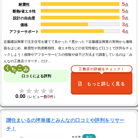
5
耐震性
点
5
断熱/省エネ性
点
5
設計の自由度
点
3
価格
点
4
アフターサポート
点
近藤建設興業で注文住宅を建てて良かった？悪かった？近藤建設興業の実例から価格
面をはじめ、耐震性や気密断熱性、省エネ性などの住宅性能など口コミで評判をチェ
ックしよう！保障やアフターサービスの情報や値下げ方法まで調査しているのは「み
んなの工務店リサーチ」だけ…
く
こ
工務店の詳細をチェック！
口コミによる評判
もっと詳しく見る
★★★★★
★★★★★
0.00
0
（レビュー数
件）
讃住まいるの坪単価とみんなの口コミや評判をリサー
チ！
エリア
香川