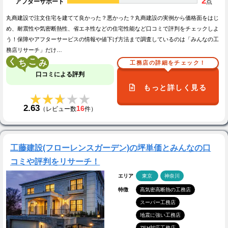
2
アフターサポート
点
丸商建設で注文住宅を建てて良かった？悪かった？丸商建設の実例から価格面をはじ
め、耐震性や気密断熱性、省エネ性などの住宅性能など口コミで評判をチェックしよ
う！保障やアフターサービスの情報や値下げ方法まで調査しているのは「みんなの工
務店リサーチ」だけ…
く
こ
工務店の詳細をチェック！
口コミによる評判
もっと詳しく見る
★★★★★
★★★★★
2.63
16
（レビュー数
件）
工藤建設(フローレンスガーデン)の坪単価とみんなの口
コミや評判をリサーチ！
エリア
東京
神奈川
特徴
高気密高断熱の工務店
スーパー工務店
地震に強い工務店
ZEH対応工務店