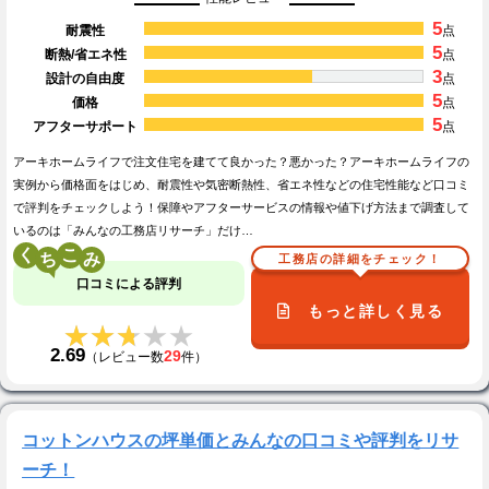
5
耐震性
点
5
断熱/省エネ性
点
3
設計の自由度
点
5
価格
点
5
アフターサポート
点
アーキホームライフで注文住宅を建てて良かった？悪かった？アーキホームライフの
実例から価格面をはじめ、耐震性や気密断熱性、省エネ性などの住宅性能など口コミ
で評判をチェックしよう！保障やアフターサービスの情報や値下げ方法まで調査して
いるのは「みんなの工務店リサーチ」だけ…
く
こ
工務店の詳細をチェック！
口コミによる評判
もっと詳しく見る
★★★★★
★★★★★
2.69
29
（レビュー数
件）
コットンハウスの坪単価とみんなの口コミや評判をリサ
ーチ！