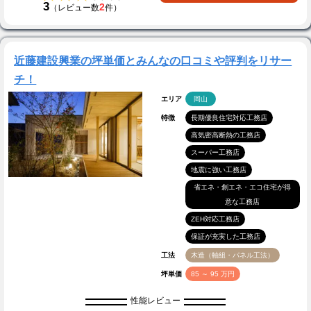
3
2
（レビュー数
件）
近藤建設興業の坪単価とみんなの口コミや評判をリサー
チ！
エリア
岡山
特徴
長期優良住宅対応工務店
高気密高断熱の工務店
スーパー工務店
地震に強い工務店
省エネ・創エネ・エコ住宅が得
意な工務店
ZEH対応工務店
保証が充実した工務店
工法
木造（軸組・パネル工法）
坪単価
85 ～ 95 万円
性能レビュー