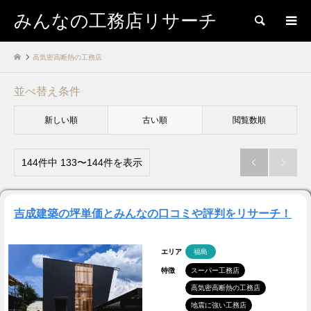
みんなの工務店リサーチ
検索
高気密高断熱の工務店
並べ替え条件
新しい順
古い順
閲覧数順
144件中 133〜144件を表示


吉成建築の坪単価とみんなの口コミや評判をリサーチ！
エリア
福島
特徴
スーパー工務店
高気密高断熱の工務店
地震に強い工務店