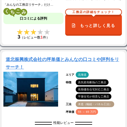
「みんなの工務店リサーチ」だけ…
く
こ
工務店の詳細をチェック！
口コミによる評判
もっと詳しく見る
★★★★★
★★★★★
3
1
（レビュー数
件）
道北振興株式会社の坪単価とみんなの口コミや評判をリ
サーチ！
エリア
北海道
特徴
高気密高断熱の工務店
長期優良住宅対応工務店
平屋住宅が得意な工務店
工法
木造（軸組・パネル工法）
坪単価
55 ～ 65 万円
性能レビュー