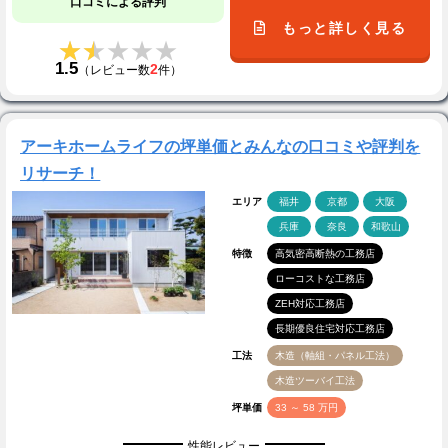
口コミによる評判
もっと詳しく見る
★★★★★
★★★★★
1.5
2
（レビュー数
件）
アーキホームライフの坪単価とみんなの口コミや評判を
リサーチ！
エリア
福井
京都
大阪
兵庫
奈良
和歌山
特徴
高気密高断熱の工務店
ローコストな工務店
ZEH対応工務店
長期優良住宅対応工務店
工法
木造（軸組・パネル工法）
木造ツーバイ工法
坪単価
33 ～ 58 万円
性能レビュー