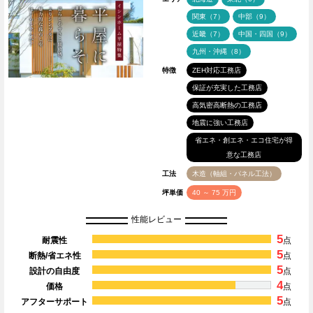
関東（7）
中部（9）
近畿（7）
中国・四国（9）
九州・沖縄（8）
特徴
ZEH対応工務店
保証が充実した工務店
高気密高断熱の工務店
地震に強い工務店
省エネ・創エネ・エコ住宅が得
意な工務店
工法
木造（軸組・パネル工法）
坪単価
40 ～ 75 万円
性能レビュー
5
耐震性
点
5
断熱/省エネ性
点
5
設計の自由度
点
4
価格
点
5
アフターサポート
点