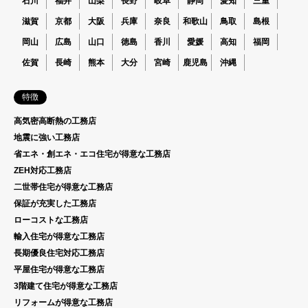
石川
福井
山梨
長野
岐阜
静岡
愛知
三重
滋賀
京都
大阪
兵庫
奈良
和歌山
鳥取
島根
岡山
広島
山口
徳島
香川
愛媛
高知
福岡
佐賀
長崎
熊本
大分
宮崎
鹿児島
沖縄
特徴
高気密高断熱の工務店
地震に強い工務店
省エネ・創エネ・エコ住宅が得意な工務店
ZEH対応工務店
二世帯住宅が得意な工務店
保証が充実した工務店
ローコストな工務店
輸入住宅が得意な工務店
長期優良住宅対応工務店
平屋住宅が得意な工務店
3階建て住宅が得意な工務店
リフォームが得意な工務店