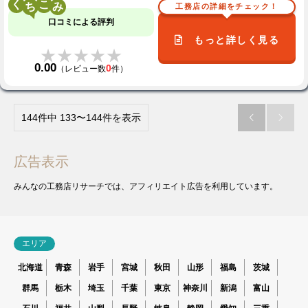
く
こ
工務店の詳細をチェック！
口コミによる評判
もっと詳しく見る
★★★★★
★★★★★
0.00
0
（レビュー数
件）
144件中 133〜144件を表示


広告表示
みんなの工務店リサーチでは、アフィリエイト広告を利用しています。
エリア
北海道
青森
岩手
宮城
秋田
山形
福島
茨城
群馬
栃木
埼玉
千葉
東京
神奈川
新潟
富山