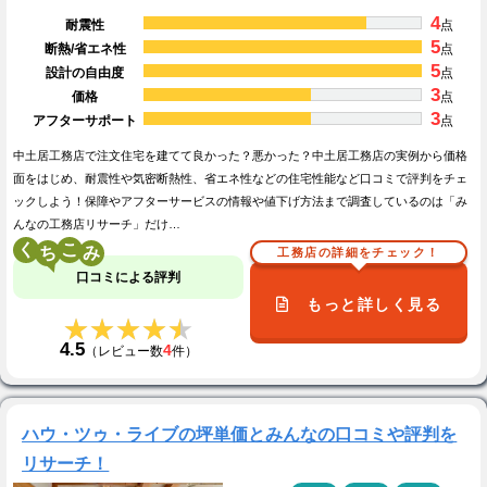
4
耐震性
点
5
断熱/省エネ性
点
5
設計の自由度
点
3
価格
点
3
アフターサポート
点
中土居工務店で注文住宅を建てて良かった？悪かった？中土居工務店の実例から価格
面をはじめ、耐震性や気密断熱性、省エネ性などの住宅性能など口コミで評判をチェ
ックしよう！保障やアフターサービスの情報や値下げ方法まで調査しているのは「み
んなの工務店リサーチ」だけ…
く
こ
工務店の詳細をチェック！
口コミによる評判
もっと詳しく見る
★★★★★
★★★★★
4.5
4
（レビュー数
件）
ハウ・ツゥ・ライブの坪単価とみんなの口コミや評判を
リサーチ！