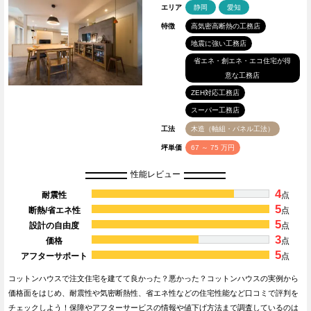
エリア
静岡
愛知
特徴
高気密高断熱の工務店
地震に強い工務店
省エネ・創エネ・エコ住宅が得
意な工務店
ZEH対応工務店
スーパー工務店
工法
木造（軸組・パネル工法）
坪単価
67 ～ 75 万円
性能レビュー
4
耐震性
点
5
断熱/省エネ性
点
5
設計の自由度
点
3
価格
点
5
アフターサポート
点
コットンハウスで注文住宅を建てて良かった？悪かった？コットンハウスの実例から
価格面をはじめ、耐震性や気密断熱性、省エネ性などの住宅性能など口コミで評判を
チェックしよう！保障やアフターサービスの情報や値下げ方法まで調査しているのは