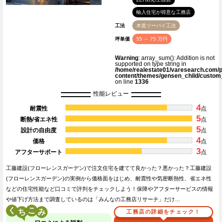
輸入住宅が得意な工務店
工法
木造ツーバイ工法
坪単価
55 ～ 75 万円
Warning
: array_sum(): Addition is not
supported on type string in
/home/realestate01/varesearch.com/p
content/themes/gensen_child/custom
on line
1336
性能レビュー
4
耐震性
点
5
断熱/省エネ性
点
5
設計の自由度
点
4
価格
点
3
アフターサポート
点
工藤建設(フローレンスガーデン)で注文住宅を建てて良かった？悪かった？工藤建設
(フローレンスガーデン)の実例から価格面をはじめ、耐震性や気密断熱性、省エネ性
などの住宅性能など口コミで評判をチェックしよう！保障やアフターサービスの情報
や値下げ方法まで調査しているのは「みんなの工務店リサーチ」だけ…
く
こ
工務店の詳細をチェック！