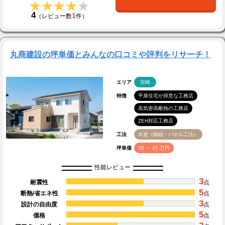
★★★★★
★★★★★
4
1
（レビュー数
件）
丸商建設の坪単価とみんなの口コミや評判をリサーチ！
エリア
宮崎
特徴
平屋住宅が得意な工務店
高気密高断熱の工務店
ZEH対応工務店
工法
木造（軸組・パネル工法）
坪単価
35 ～ 45 万円
性能レビュー
3
耐震性
点
5
断熱/省エネ性
点
3
設計の自由度
点
5
価格
点