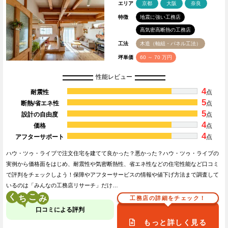
エリア
京都
大阪
奈良
特徴
地震に強い工務店
高気密高断熱の工務店
工法
木造（軸組・パネル工法）
坪単価
60 ～ 70 万円
性能レビュー
4
耐震性
点
5
断熱/省エネ性
点
5
設計の自由度
点
4
価格
点
4
アフターサポート
点
ハウ・ツゥ・ライブで注文住宅を建てて良かった？悪かった？ハウ・ツゥ・ライブの
実例から価格面をはじめ、耐震性や気密断熱性、省エネ性などの住宅性能など口コミ
で評判をチェックしよう！保障やアフターサービスの情報や値下げ方法まで調査して
いるのは「みんなの工務店リサーチ」だけ…
く
こ
工務店の詳細をチェック！
口コミによる評判
もっと詳しく見る