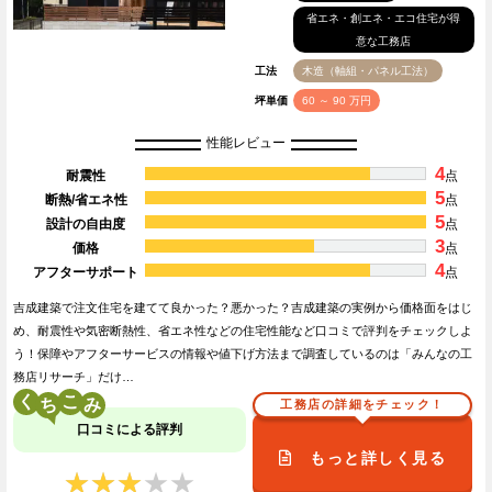
省エネ・創エネ・エコ住宅が得
意な工務店
工法
木造（軸組・パネル工法）
坪単価
60 ～ 90 万円
性能レビュー
4
耐震性
点
5
断熱/省エネ性
点
5
設計の自由度
点
3
価格
点
4
アフターサポート
点
吉成建築で注文住宅を建てて良かった？悪かった？吉成建築の実例から価格面をはじ
め、耐震性や気密断熱性、省エネ性などの住宅性能など口コミで評判をチェックしよ
う！保障やアフターサービスの情報や値下げ方法まで調査しているのは「みんなの工
務店リサーチ」だけ…
く
こ
工務店の詳細をチェック！
口コミによる評判
もっと詳しく見る
★★★★★
★★★★★