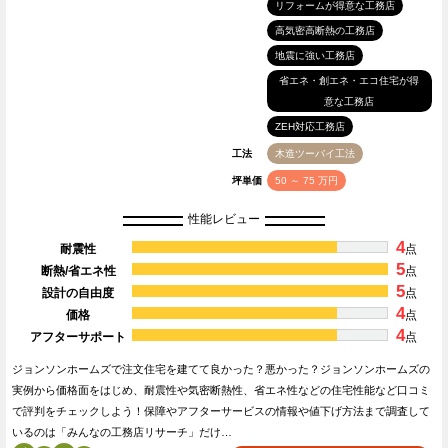
リフォームが得意な工務店
高気密高断熱の工務店
地震に強い工務店
省エネ・創エネ・エコ住宅が得
意な工務店
ZEH対応工務店
工法
木造ツーバイ工法
坪単価
50 ～ 75 万円
性能レビュー
4
耐震性
点
5
断熱/省エネ性
点
5
設計の自由度
点
4
価格
点
4
アフターサポート
点
ジョンソンホームズで注文住宅を建てて良かった？悪かった？ジョンソンホームズの
実例から価格面をはじめ、耐震性や気密断熱性、省エネ性などの住宅性能など口コミ
で評判をチェックしよう！保障やアフターサービスの情報や値下げ方法まで調査して
いるのは「みんなの工務店リサーチ」だけ…