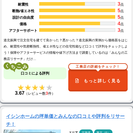
3
耐震性
点
5
断熱/省エネ性
点
5
設計の自由度
点
4
価格
点
3
アフターサポート
点
道北振興で注文住宅を建てて良かった？悪かった？道北振興の実例から価格面をはじ
め、耐震性や気密断熱性、省エネ性などの住宅性能など口コミで評判をチェックしよ
う！保障やアフターサービスの情報や値下げ方法まで調査しているのは「みんなの工
務店リサーチ」だけ…
く
こ
工務店の詳細をチェック！
口コミによる評判
もっと詳しく見る
★★★★★
★★★★★
3.67
3
（レビュー数
件）
イシンホームの坪単価とみんなの口コミや評判をリサー
チ！
エリア
北海道
東北（6）