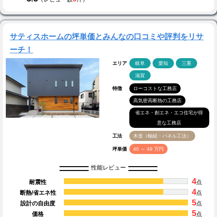
サティスホームの坪単価とみんなの口コミや評判をリサ
ーチ！
エリア
岐阜
愛知
三重
滋賀
特徴
ローコストな工務店
高気密高断熱の工務店
省エネ・創エネ・エコ住宅が得
意な工務店
工法
木造（軸組・パネル工法）
坪単価
40 ～ 49 万円
性能レビュー
4
耐震性
点
4
断熱/省エネ性
点
5
設計の自由度
点
5
価格
点