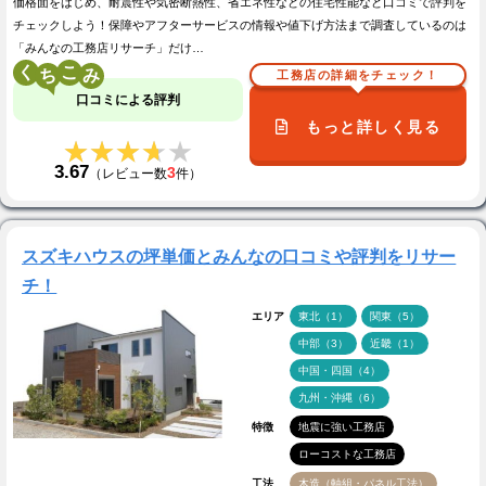
価格面をはじめ、耐震性や気密断熱性、省エネ性などの住宅性能など口コミで評判を
チェックしよう！保障やアフターサービスの情報や値下げ方法まで調査しているのは
「みんなの工務店リサーチ」だけ…
く
こ
工務店の詳細をチェック！
口コミによる評判
もっと詳しく見る
★★★★★
★★★★★
3.67
3
（レビュー数
件）
スズキハウスの坪単価とみんなの口コミや評判をリサー
チ！
エリア
東北（1）
関東（5）
中部（3）
近畿（1）
中国・四国（4）
九州・沖縄（6）
特徴
地震に強い工務店
ローコストな工務店
工法
木造（軸組・パネル工法）