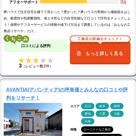
3
アフターサポート
点
夢ハウスで注文住宅を建てて良かった？悪かった？夢ハウスの実例から価格面をはじ
め、耐震性や気密断熱性、省エネ性などの住宅性能など口コミで評判をチェックしよ
う！保障やアフターサービスの情報や値下げ方法まで調査しているのは「みんなの工
務店リサーチ」だけ…
く
こ
工務店の詳細をチェック！
口コミによる評判
もっと詳しく見る
★★★★★
★★★★★
3
2
（レビュー数
件）
AVANTIA(アバンティア)の坪単価とみんなの口コミや評
判をリサーチ！
エリア
石川
岐阜
静岡
愛知
三重
大阪
兵庫
特徴
ローコストな工務店