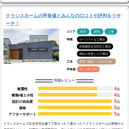
クラシスホームの坪単価とみんなの口コミや評判をリサ
ーチ！
エリア
岐阜
愛知
三重
特徴
ローコストな工務店
長期優良住宅対応工務店
保証が充実した工務店
工法
木造（軸組・パネル工法）
坪単価
35 ～ 60 万円
性能レビュー
4
耐震性
点
4
断熱/省エネ性
点
5
設計の自由度
点
5
価格
点
5
アフターサポート
点
クラシスホームで注文住宅を建てて良かった？悪かった？クラシスホームの実例から