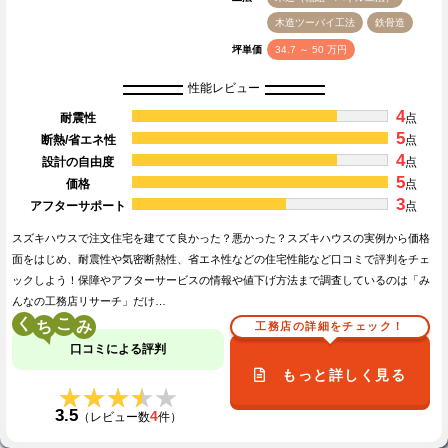
木造ツーバイ工法
鉄骨造
坪単価
34.7 ～ 50 万円
性能レビュー
4
耐震性
点
5
断熱/省エネ性
点
4
設計の自由度
点
5
価格
点
3
アフターサポート
点
スズキハウスで注文住宅を建てて良かった？悪かった？スズキハウスの実例から価格
面をはじめ、耐震性や気密断熱性、省エネ性などの住宅性能など口コミで評判をチェ
ックしよう！保障やアフターサービスの情報や値下げ方法まで調査しているのは「み
んなの工務店リサーチ」だけ…
く
こ
工務店の詳細をチェック！
口コミによる評判
もっと詳しく見る
★★★★★
★★★★★
3.5
4
（レビュー数
件）