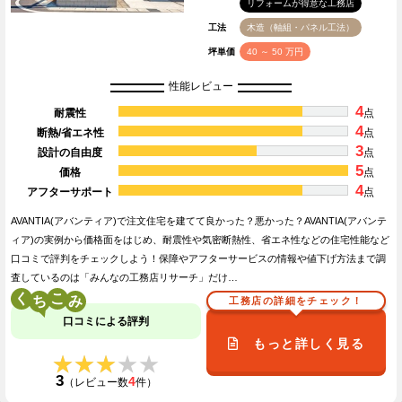
リフォームが得意な工務店
工法
木造（軸組・パネル工法）
坪単価
40 ～ 50 万円
性能レビュー
4
耐震性
点
4
断熱/省エネ性
点
3
設計の自由度
点
5
価格
点
4
アフターサポート
点
AVANTIA(アバンティア)で注文住宅を建てて良かった？悪かった？AVANTIA(アバンテ
ィア)の実例から価格面をはじめ、耐震性や気密断熱性、省エネ性などの住宅性能など
口コミで評判をチェックしよう！保障やアフターサービスの情報や値下げ方法まで調
査しているのは「みんなの工務店リサーチ」だけ…
く
こ
工務店の詳細をチェック！
口コミによる評判
もっと詳しく見る
★★★★★
★★★★★
3
4
（レビュー数
件）