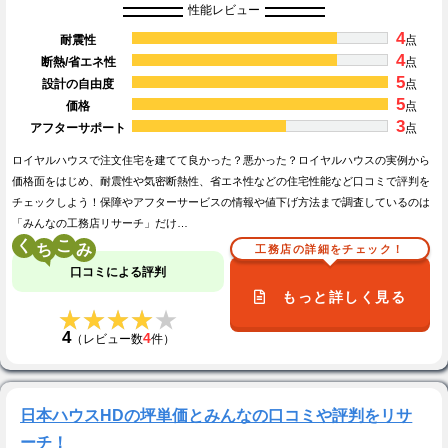
性能レビュー
4
耐震性
点
4
断熱/省エネ性
点
5
設計の自由度
点
5
価格
点
3
アフターサポート
点
ロイヤルハウスで注文住宅を建てて良かった？悪かった？ロイヤルハウスの実例から
価格面をはじめ、耐震性や気密断熱性、省エネ性などの住宅性能など口コミで評判を
チェックしよう！保障やアフターサービスの情報や値下げ方法まで調査しているのは
「みんなの工務店リサーチ」だけ…
く
こ
工務店の詳細をチェック！
口コミによる評判
もっと詳しく見る
★★★★★
★★★★★
4
4
（レビュー数
件）
日本ハウスHDの坪単価とみんなの口コミや評判をリサ
ーチ！