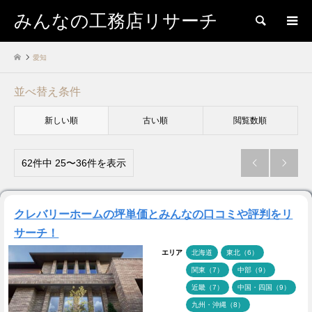
みんなの工務店リサーチ
検索
愛知
並べ替え条件
新しい順
古い順
閲覧数順
62件中 25〜36件を表示


クレバリーホームの坪単価とみんなの口コミや評判をリ
サーチ！
エリア
北海道
東北（6）
関東（7）
中部（9）
近畿（7）
中国・四国（9）
九州・沖縄（8）