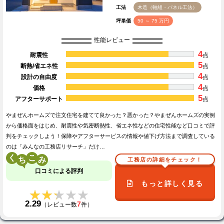
工法
木造（軸組・パネル工法）
坪単価
50 ～ 75 万円
性能レビュー
4
耐震性
点
5
断熱/省エネ性
点
4
設計の自由度
点
4
価格
点
5
アフターサポート
点
やまぜんホームズで注文住宅を建てて良かった？悪かった？やまぜんホームズの実例
から価格面をはじめ、耐震性や気密断熱性、省エネ性などの住宅性能など口コミで評
判をチェックしよう！保障やアフターサービスの情報や値下げ方法まで調査している
のは「みんなの工務店リサーチ」だけ…
く
こ
工務店の詳細をチェック！
口コミによる評判
もっと詳しく見る
★★★★★
★★★★★
2.29
7
（レビュー数
件）