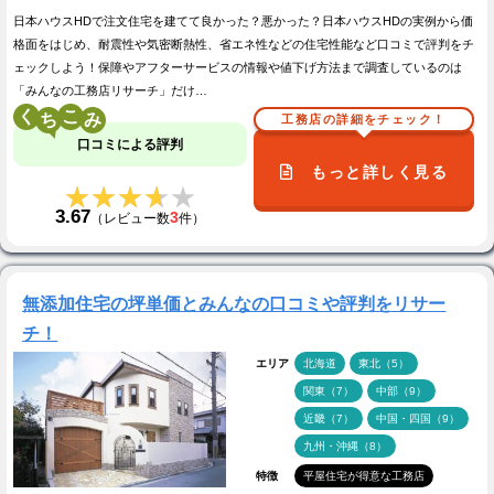
日本ハウスHDで注文住宅を建てて良かった？悪かった？日本ハウスHDの実例から価
格面をはじめ、耐震性や気密断熱性、省エネ性などの住宅性能など口コミで評判をチ
ェックしよう！保障やアフターサービスの情報や値下げ方法まで調査しているのは
「みんなの工務店リサーチ」だけ…
く
こ
工務店の詳細をチェック！
口コミによる評判
もっと詳しく見る
★★★★★
★★★★★
3.67
3
（レビュー数
件）
無添加住宅の坪単価とみんなの口コミや評判をリサー
チ！
エリア
北海道
東北（5）
関東（7）
中部（9）
近畿（7）
中国・四国（9）
九州・沖縄（8）
特徴
平屋住宅が得意な工務店