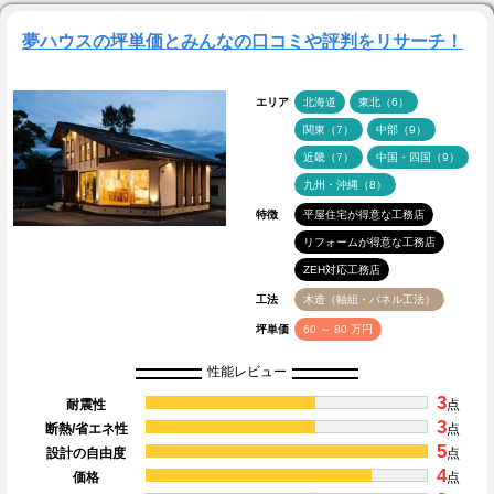
夢ハウスの坪単価とみんなの口コミや評判をリサーチ！
エリア
北海道
東北（6）
関東（7）
中部（9）
近畿（7）
中国・四国（9）
九州・沖縄（8）
特徴
平屋住宅が得意な工務店
リフォームが得意な工務店
ZEH対応工務店
工法
木造（軸組・パネル工法）
坪単価
60 ～ 80 万円
性能レビュー
3
耐震性
点
3
断熱/省エネ性
点
5
設計の自由度
点
4
価格
点