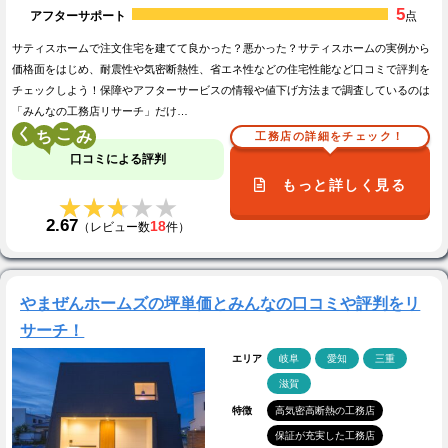
5
アフターサポート
点
サティスホームで注文住宅を建てて良かった？悪かった？サティスホームの実例から
価格面をはじめ、耐震性や気密断熱性、省エネ性などの住宅性能など口コミで評判を
チェックしよう！保障やアフターサービスの情報や値下げ方法まで調査しているのは
「みんなの工務店リサーチ」だけ…
く
こ
工務店の詳細をチェック！
口コミによる評判
もっと詳しく見る
★★★★★
★★★★★
2.67
18
（レビュー数
件）
やまぜんホームズの坪単価とみんなの口コミや評判をリ
サーチ！
エリア
岐阜
愛知
三重
滋賀
特徴
高気密高断熱の工務店
保証が充実した工務店