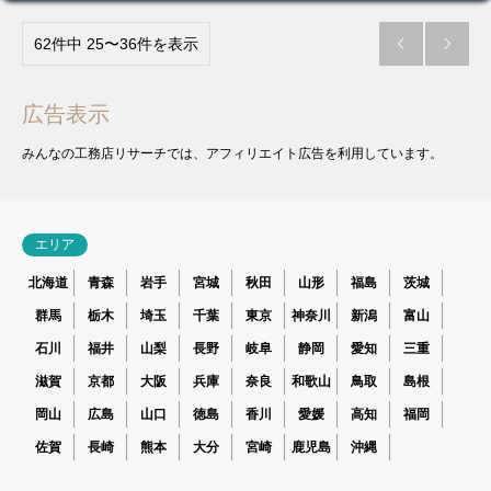
62件中 25〜36件を表示


広告表示
みんなの工務店リサーチでは、アフィリエイト広告を利用しています。
エリア
北海道
青森
岩手
宮城
秋田
山形
福島
茨城
群馬
栃木
埼玉
千葉
東京
神奈川
新潟
富山
石川
福井
山梨
長野
岐阜
静岡
愛知
三重
滋賀
京都
大阪
兵庫
奈良
和歌山
鳥取
島根
岡山
広島
山口
徳島
香川
愛媛
高知
福岡
佐賀
長崎
熊本
大分
宮崎
鹿児島
沖縄