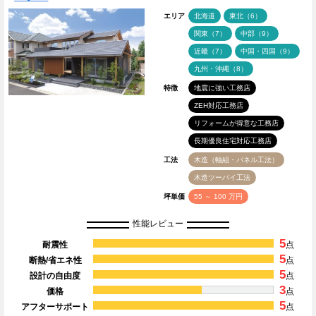
エリア
北海道
東北（6）
関東（7）
中部（9）
近畿（7）
中国・四国（9）
九州・沖縄（8）
特徴
地震に強い工務店
ZEH対応工務店
リフォームが得意な工務店
長期優良住宅対応工務店
工法
木造（軸組・パネル工法）
木造ツーバイ工法
坪単価
55 ～ 100 万円
性能レビュー
5
耐震性
点
5
断熱/省エネ性
点
5
設計の自由度
点
3
価格
点
5
アフターサポート
点