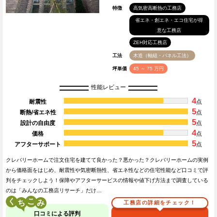
特徴
高気密高断熱の工務店
省エネ・創エネ・エコ住宅が得
意な工務店
ZEH対応工務店
工法
木造（軸組・パネル工法）
坪単価
45 ～ 75 万円
性能レビュー
4
耐震性
点
5
断熱/省エネ性
点
5
設計の自由度
点
4
価格
点
5
アフターサポート
点
クレバリーホームで注文住宅を建てて良かった？悪かった？クレバリーホームの実例
から価格面をはじめ、耐震性や気密断熱性、省エネ性などの住宅性能など口コミで評
判をチェックしよう！保障やアフターサービスの情報や値下げ方法まで調査している
のは「みんなの工務店リサーチ」だけ…
く
こ
工務店の詳細をチェック！
口コミによる評判