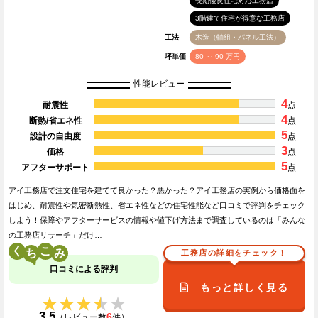
長期優良住宅対応工務店
3階建て住宅が得意な工務店
工法
木造（軸組・パネル工法）
坪単価
80 ～ 90 万円
性能レビュー
4
耐震性
点
4
断熱/省エネ性
点
5
設計の自由度
点
3
価格
点
5
アフターサポート
点
アイ工務店で注文住宅を建てて良かった？悪かった？アイ工務店の実例から価格面を
はじめ、耐震性や気密断熱性、省エネ性などの住宅性能など口コミで評判をチェック
しよう！保障やアフターサービスの情報や値下げ方法まで調査しているのは「みんな
の工務店リサーチ」だけ…
く
こ
工務店の詳細をチェック！
口コミによる評判
もっと詳しく見る
★★★★★
★★★★★
3.5
6
（レビュー数
件）