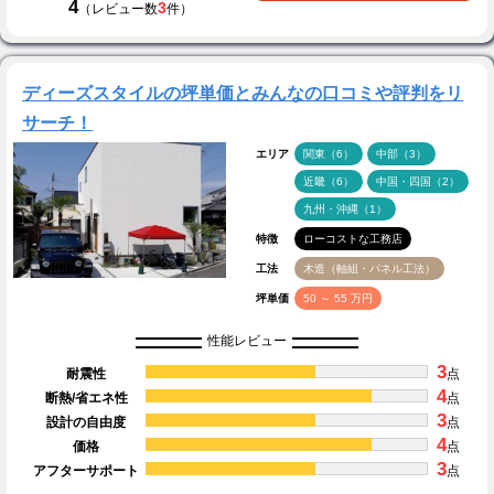
4
3
（レビュー数
件）
ディーズスタイルの坪単価とみんなの口コミや評判をリ
サーチ！
エリア
関東（6）
中部（3）
近畿（6）
中国・四国（2）
九州・沖縄（1）
特徴
ローコストな工務店
工法
木造（軸組・パネル工法）
坪単価
50 ～ 55 万円
性能レビュー
3
耐震性
点
4
断熱/省エネ性
点
3
設計の自由度
点
4
価格
点
3
アフターサポート
点