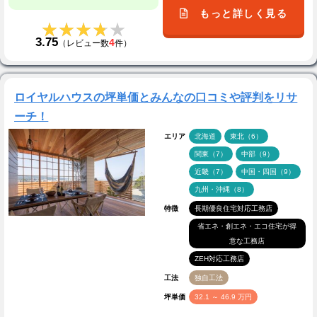
もっと詳しく見る
★★★★★
★★★★★
3.75
4
（レビュー数
件）
ロイヤルハウスの坪単価とみんなの口コミや評判をリサ
ーチ！
エリア
北海道
東北（6）
関東（7）
中部（9）
近畿（7）
中国・四国（9）
九州・沖縄（8）
特徴
長期優良住宅対応工務店
省エネ・創エネ・エコ住宅が得
意な工務店
ZEH対応工務店
工法
独自工法
坪単価
32.1 ～ 46.9 万円