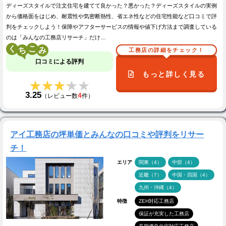
ディーズスタイルで注文住宅を建てて良かった？悪かった？ディーズスタイルの実例
から価格面をはじめ、耐震性や気密断熱性、省エネ性などの住宅性能など口コミで評
判をチェックしよう！保障やアフターサービスの情報や値下げ方法まで調査している
のは「みんなの工務店リサーチ」だけ…
く
こ
工務店の詳細をチェック！
口コミによる評判
もっと詳しく見る
★★★★★
★★★★★
3.25
4
（レビュー数
件）
アイ工務店の坪単価とみんなの口コミや評判をリサー
チ！
エリア
関東（4）
中部（4）
近畿（7）
中国・四国（4）
九州・沖縄（4）
特徴
ZEH対応工務店
保証が充実した工務店