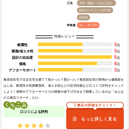
工法
木造（軸組・パネル工法）
鉄筋コンクリート(RC造)
鉄骨造
坪単価
60 ～ 70 万円
性能レビュー
3
耐震性
点
3
断熱/省エネ性
点
5
設計の自由度
点
4
価格
点
3
アフターサポート
点
無添加住宅で注文住宅を建てて良かった？悪かった？無添加住宅の実例から価格面を
はじめ、耐震性や気密断熱性、省エネ性などの住宅性能など口コミで評判をチェック
しよう！保障やアフターサービスの情報や値下げ方法まで調査しているのは「みんな
の工務店リサーチ」だけ…
く
こ
工務店の詳細をチェック！
口コミによる評判
もっと詳しく見る
★★★★★
★★★★★