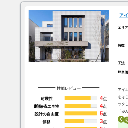
ア
エリ
特徴
工法
坪単
性能レビュー
アイ
4
をは
耐震性
点
ック
4
断熱/省エネ性
点
「み
5
設計の自由度
点
く
3
価格
点