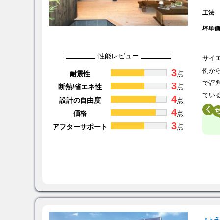
工法
坪単
性能レビュー
サイ
3
例か
耐震性
点
で評
3
断熱/省エネ性
点
てい
4
設計の自由度
点
く
4
価格
点
3
アフターサポート
点