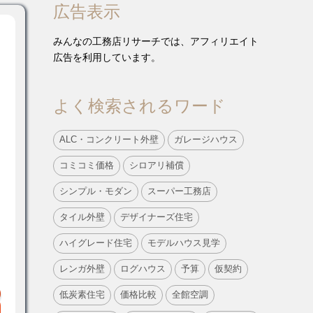
広告表示
みんなの工務店リサーチでは、アフィリエイト
広告を利用しています。
よく検索されるワード
ALC・コンクリート外壁
ガレージハウス
コミコミ価格
シロアリ補償
シンプル・モダン
スーパー工務店
タイル外壁
デザイナーズ住宅
ハイグレード住宅
モデルハウス見学
レンガ外壁
ログハウス
予算
仮契約
低炭素住宅
価格比較
全館空調