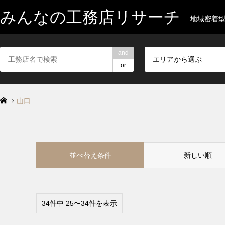
みんなの工務店リサーチ
地域密着
and
エリアから選ぶ
or
山口
並べ替え条件
新しい順
34件中 25〜34件を表示