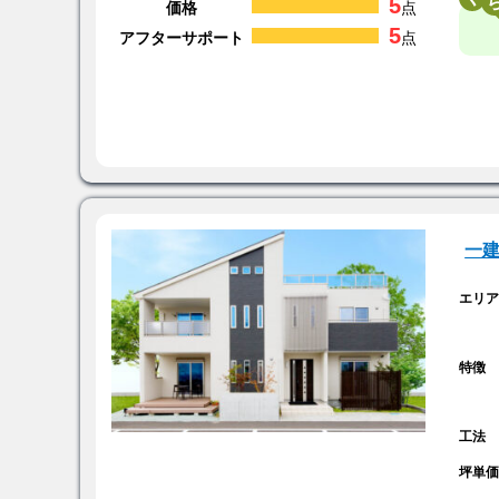
5
価格
点
5
アフターサポート
点
一
エリ
特徴
工法
坪単