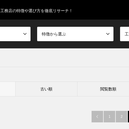
型工務店の特徴や選び方を徹底リサーチ！
特徴から選ぶ
工
古い順
閲覧数順
1
2
