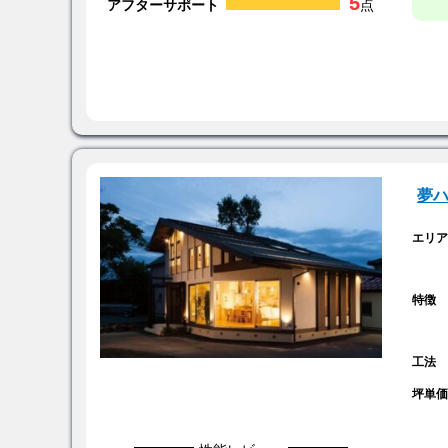
5
アフターサポート
点
夢
エリ
特徴
工法
坪単