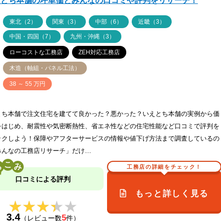
えとち本舗の坪単価とみんなの口コミや評判をリサーチ！
ア
東北（2）
関東（3）
中部（6）
近畿（3）
中国・四国（7）
九州・沖縄（3）
ローコストな工務店
ZEH対応工務店
木造（軸組・パネル工法）
価
38 ～ 55 万円
とち本舗で注文住宅を建てて良かった？悪かった？いえとち本舗の実例から価
をはじめ、耐震性や気密断熱性、省エネ性などの住宅性能など口コミで評判を
ックしよう！保障やアフターサービスの情報や値下げ方法まで調査しているの
みんなの工務店リサーチ」だけ…
こ
工務店の詳細をチェック！
口コミによる評判
もっと詳しく見る
★★★★★
★★★★★
3.4
5
（レビュー数
件）