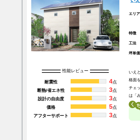
い
エリ
特徴
工法
坪単
性能レビュー
いえ
4
格面
耐震性
点
チェ
3
断熱/省エネ性
点
は「
3
設計の自由度
点
く
5
価格
点
3
アフターサポート
点