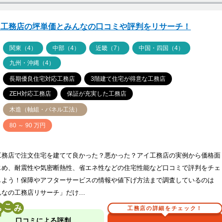
イ工務店の坪単価とみんなの口コミや評判をリサーチ！
ア
関東（4）
中部（4）
近畿（7）
中国・四国（4）
九州・沖縄（4）
長期優良住宅対応工務店
3階建て住宅が得意な工務店
ZEH対応工務店
保証が充実した工務店
木造（軸組・パネル工法）
価
80 ～ 90 万円
工務店で注文住宅を建てて良かった？悪かった？アイ工務店の実例から価格面
じめ、耐震性や気密断熱性、省エネ性などの住宅性能など口コミで評判をチェ
しよう！保障やアフターサービスの情報や値下げ方法まで調査しているのは
んなの工務店リサーチ」だけ…
こ
工務店の詳細をチェック！
口コミによる評判