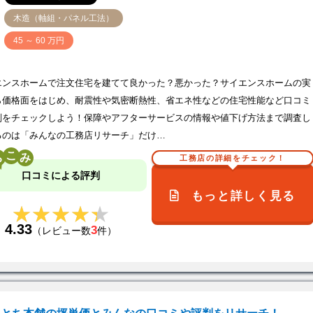
木造（軸組・パネル工法）
価
45 ～ 60 万円
エンスホームで注文住宅を建てて良かった？悪かった？サイエンスホームの実
ら価格面をはじめ、耐震性や気密断熱性、省エネ性などの住宅性能など口コミ
判をチェックしよう！保障やアフターサービスの情報や値下げ方法まで調査し
るのは「みんなの工務店リサーチ」だけ…
こ
工務店の詳細をチェック！
口コミによる評判
もっと詳しく見る
★★★★★
★★★★★
4.33
3
（レビュー数
件）