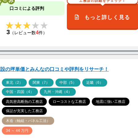
工務店の詳細をチェック！
口コミによる評判
もっと詳しく見る
★★★★★
★★★★★
3
4
（レビュー数
件）
建設の坪単価とみんなの口コミや評判をリサーチ！
ア
東北（2）
関東（7）
中部（5）
近畿（6）
中国・四国（4）
九州・沖縄（4）
高気密高断熱の工務店
ローコストな工務店
地震に強い工務店
保証が充実した工務店
木造（軸組・パネル工法）
価
34 ～ 44 万円