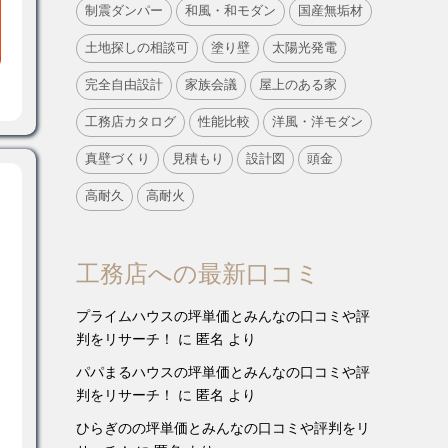
制震ダンパー
和風・和モダン
国産無垢材
土地探しの相談可
塗り壁
太陽光発電
完全自由設計
家族会議
屋上のある家
工務店カタログ
性能比較
洋風・洋モダン
真壁づくり
見積もり
設計図
頭金
高耐久
高耐火
工務店への最新口コミ
プライムハウスの坪単価とみんなの口コミや評
判をリサーチ！
に
匿名
より
パパまるハウスの坪単価とみんなの口コミや評
判をリサーチ！
に
匿名
より
ひらぎのの坪単価とみんなの口コミや評判をリ