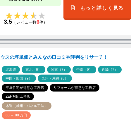
もっと詳しく見る
★★★★★
★★★★★
3.5
6
（レビュー数
件）
ハウスの坪単価とみんなの口コミや評判をリサーチ！
ア
北海道
東北（6）
関東（7）
中部（9）
近畿（7）
中国・四国（9）
九州・沖縄（8）
平屋住宅が得意な工務店
リフォームが得意な工務店
ZEH対応工務店
木造（軸組・パネル工法）
価
60 ～ 80 万円