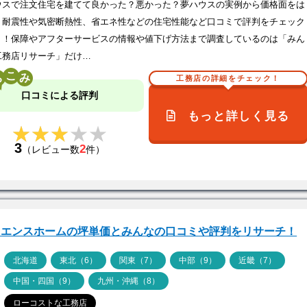
ウスで注文住宅を建てて良かった？悪かった？夢ハウスの実例から価格面をは
、耐震性や気密断熱性、省エネ性などの住宅性能など口コミで評判をチェック
う！保障やアフターサービスの情報や値下げ方法まで調査しているのは「みん
工務店リサーチ」だけ…
こ
工務店の詳細をチェック！
口コミによる評判
もっと詳しく見る
★★★★★
★★★★★
3
2
（レビュー数
件）
イエンスホームの坪単価とみんなの口コミや評判をリサーチ！
ア
北海道
東北（6）
関東（7）
中部（9）
近畿（7）
中国・四国（9）
九州・沖縄（8）
ローコストな工務店