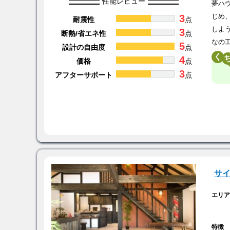
性能レビュー
夢ハ
3
じめ
耐震性
点
しよ
3
断熱/省エネ性
点
なの
5
設計の自由度
点
く
4
価格
点
3
アフターサポート
点
サ
エリ
特徴