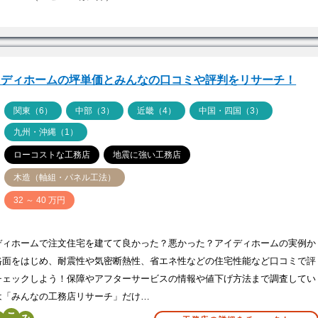
イディホームの坪単価とみんなの口コミや評判をリサーチ！
ア
関東（6）
中部（3）
近畿（4）
中国・四国（3）
九州・沖縄（1）
ローコストな工務店
地震に強い工務店
木造（軸組・パネル工法）
価
32 ～ 40 万円
ディホームで注文住宅を建てて良かった？悪かった？アイディホームの実例か
格面をはじめ、耐震性や気密断熱性、省エネ性などの住宅性能など口コミで評
チェックしよう！保障やアフターサービスの情報や値下げ方法まで調査してい
は「みんなの工務店リサーチ」だけ…
こ