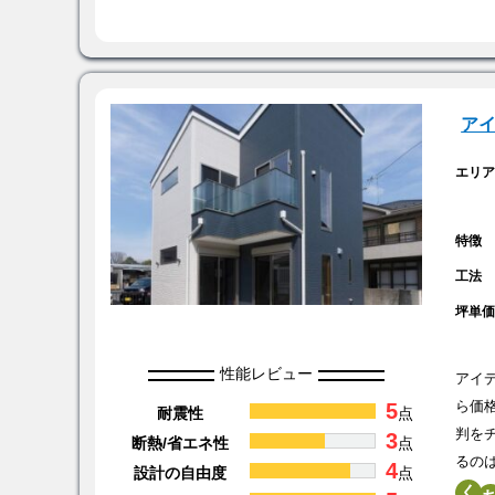
ア
エリ
特徴
工法
坪単
性能レビュー
アイ
5
ら価
耐震性
点
判を
3
断熱/省エネ性
点
るの
4
設計の自由度
点
く