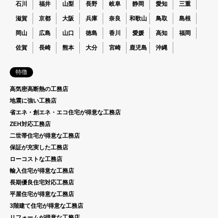
石川
福井
山梨
長野
岐阜
静岡
愛知
三重
滋賀
京都
大阪
兵庫
奈良
和歌山
鳥取
島根
岡山
広島
山口
徳島
香川
愛媛
高知
福岡
佐賀
長崎
熊本
大分
宮崎
鹿児島
沖縄
特徴
高気密高断熱の工務店
地震に強い工務店
省エネ・創エネ・エコ住宅が得意な工務店
ZEH対応工務店
二世帯住宅が得意な工務店
保証が充実した工務店
ローコストな工務店
輸入住宅が得意な工務店
長期優良住宅対応工務店
平屋住宅が得意な工務店
3階建て住宅が得意な工務店
リフォームが得意な工務店