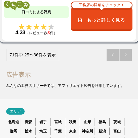
く
こ
工務店の詳細をチェック！
口コミによる評判
もっと詳しく見る
★★★★★
★★★★★
4.33
3
（レビュー数
件）
71件中 25〜36件を表示


広告表示
みんなの工務店リサーチでは、アフィリエイト広告を利用しています。
エリア
北海道
青森
岩手
宮城
秋田
山形
福島
茨城
群馬
栃木
埼玉
千葉
東京
神奈川
新潟
富山