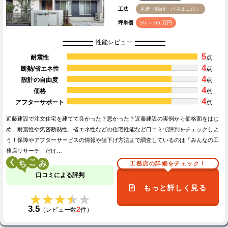
工法
木造（軸組・パネル工法）
坪単価
55 ～ 65 万円
性能レビュー
5
耐震性
点
4
断熱/省エネ性
点
4
設計の自由度
点
4
価格
点
4
アフターサポート
点
近藤建設で注文住宅を建てて良かった？悪かった？近藤建設の実例から価格面をはじ
め、耐震性や気密断熱性、省エネ性などの住宅性能など口コミで評判をチェックしよ
う！保障やアフターサービスの情報や値下げ方法まで調査しているのは「みんなの工
務店リサーチ」だけ…
く
こ
工務店の詳細をチェック！
口コミによる評判
もっと詳しく見る
★★★★★
★★★★★
3.5
2
（レビュー数
件）