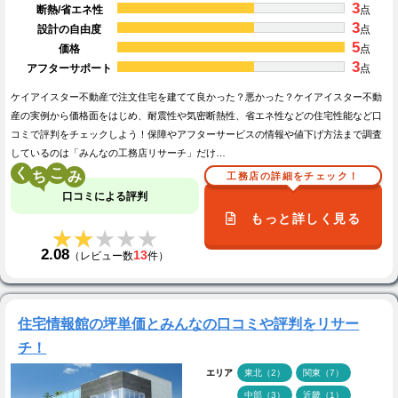
3
断熱/省エネ性
点
3
設計の自由度
点
5
価格
点
3
アフターサポート
点
ケイアイスター不動産で注文住宅を建てて良かった？悪かった？ケイアイスター不動
産の実例から価格面をはじめ、耐震性や気密断熱性、省エネ性などの住宅性能など口
コミで評判をチェックしよう！保障やアフターサービスの情報や値下げ方法まで調査
しているのは「みんなの工務店リサーチ」だけ…
く
こ
工務店の詳細をチェック！
口コミによる評判
もっと詳しく見る
★★★★★
★★★★★
2.08
13
（レビュー数
件）
住宅情報館の坪単価とみんなの口コミや評判をリサー
チ！
エリア
東北（2）
関東（7）
中部（3）
近畿（1）