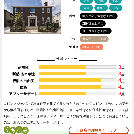
エリア
茨城
埼玉
千葉
東京
神奈川
山梨
特徴
輸入住宅が得意な工務店
ZEH対応工務店
ローコストな工務店
工法
木造ツーバイ工法
坪単価
40 ～ 80 万円
性能レビュー
3
耐震性
点
3
断熱/省エネ性
点
4
設計の自由度
点
4
価格
点
3
アフターサポート
点
ロビンスジャパンで注文住宅を建てて良かった？悪かった？ロビンスジャパンの実例
から価格面をはじめ、耐震性や気密断熱性、省エネ性などの住宅性能など口コミで評
判をチェックしよう！保障やアフターサービスの情報や値下げ方法まで調査している
のは「みんなの工務店リサーチ」だけ…
く
こ
工務店の詳細をチェック！