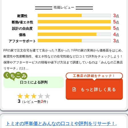
性能レビュー
3
耐震性
点
5
断熱/省エネ性
点
5
設計の自由度
点
4
価格
点
3
アフターサポート
点
FPの家で注文住宅を建てて良かった？悪かった？FPの家の実例から価格面をはじめ、
耐震性や気密断熱性、省エネ性などの住宅性能など口コミで評判をチェックしよう！
保障やアフターサービスの情報や値下げ方法まで調査しているのは「みんなの工務店
リサーチ」だけ…
く
こ
工務店の詳細をチェック！
口コミによる評判
もっと詳しく見る
★★★★★
★★★★★
3
2
（レビュー数
件）
トミオの坪単価とみんなの口コミや評判をリサーチ！,