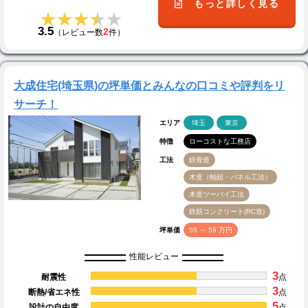
もっと詳しく見る
★★★★★
★★★★★
3.5
2
（レビュー数
件）
大成住宅(埼玉県)の坪単価とみんなの口コミや評判をリ
サーチ！
エリア
埼玉
東京
特徴
ローコストな工務店
工法
鉄骨造
木造（軸組・パネル工法）
木造ツーバイ工法
鉄筋コンクリート(RC造)
坪単価
55 ～ 59 万円
性能レビュー
3
耐震性
点
3
断熱/省エネ性
点
5
設計の自由度
点