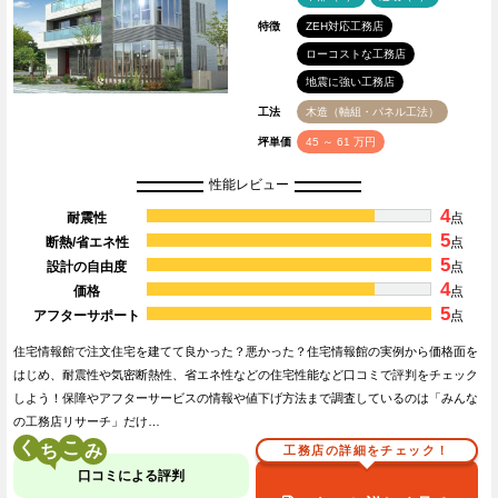
特徴
ZEH対応工務店
ローコストな工務店
地震に強い工務店
工法
木造（軸組・パネル工法）
坪単価
45 ～ 61 万円
性能レビュー
4
耐震性
点
5
断熱/省エネ性
点
5
設計の自由度
点
4
価格
点
5
アフターサポート
点
住宅情報館で注文住宅を建てて良かった？悪かった？住宅情報館の実例から価格面を
はじめ、耐震性や気密断熱性、省エネ性などの住宅性能など口コミで評判をチェック
しよう！保障やアフターサービスの情報や値下げ方法まで調査しているのは「みんな
の工務店リサーチ」だけ…
く
こ
工務店の詳細をチェック！
口コミによる評判