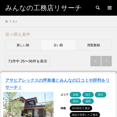
みんなの工務店リサーチ
検索
東京
並べ替え条件
新しい順
古い順
閲覧数順
71件中 25〜36件を表示


アサヒアレックスの坪単価とみんなの口コミや評判をリ
サーチ！
エリア
宮城
埼玉
東京
新潟
福岡
特徴
ZEH対応工務店
保証が充実した工務店