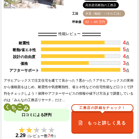
高気密高断熱の工務店
工法
木造（軸組・パネル工法）
坪単価
62 ～ 85 万円
性能レビュー
4
耐震性
点
5
断熱/省エネ性
点
4
設計の自由度
点
3
価格
点
5
アフターサポート
点
アサヒアレックスで注文住宅を建てて良かった？悪かった？アサヒアレックスの実例
から価格面をはじめ、耐震性や気密断熱性、省エネ性などの住宅性能など口コミで評
判をチェックしよう！保障やアフターサービスの情報や値下げ方法まで調査している
のは「みんなの工務店リサーチ」だけ…
く
こ
工務店の詳細をチェック！
口コミによる評判
もっと詳しく見る
★★★★★
★★★★★
2.29
7
（レビュー数
件）