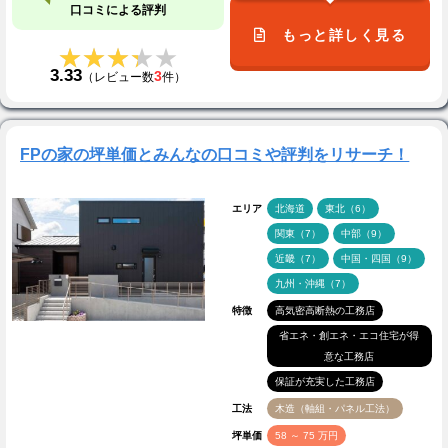
口コミによる評判
もっと詳しく見る
★★★★★
★★★★★
3.33
3
（レビュー数
件）
FPの家の坪単価とみんなの口コミや評判をリサーチ！
エリア
北海道
東北（6）
関東（7）
中部（9）
近畿（7）
中国・四国（9）
九州・沖縄（7）
特徴
高気密高断熱の工務店
省エネ・創エネ・エコ住宅が得
意な工務店
保証が充実した工務店
工法
木造（軸組・パネル工法）
坪単価
58 ～ 75 万円