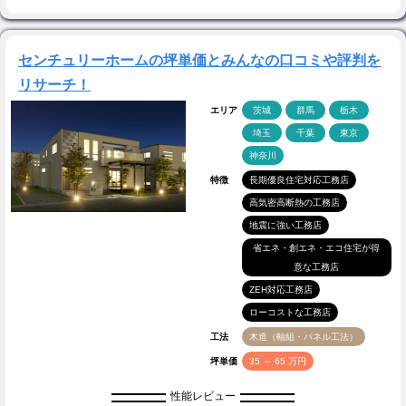
センチュリーホームの坪単価とみんなの口コミや評判を
リサーチ！
エリア
茨城
群馬
栃木
埼玉
千葉
東京
神奈川
特徴
長期優良住宅対応工務店
高気密高断熱の工務店
地震に強い工務店
省エネ・創エネ・エコ住宅が得
意な工務店
ZEH対応工務店
ローコストな工務店
工法
木造（軸組・パネル工法）
坪単価
35 ～ 65 万円
性能レビュー