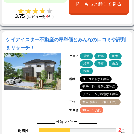
もっと詳しく見る
★★★★★
★★★★★
3.75
4
（レビュー数
件）
ケイアイスター不動産の坪単価とみんなの口コミや評判
をリサーチ！
エリア
茨城
群馬
栃木
埼玉
千葉
東京
福岡
特徴
ローコストな工務店
平屋住宅が得意な工務店
リフォームが得意な工務店
工法
木造（軸組・パネル工法）
坪単価
30 ～ 35 万円
性能レビュー
2
耐震性
点