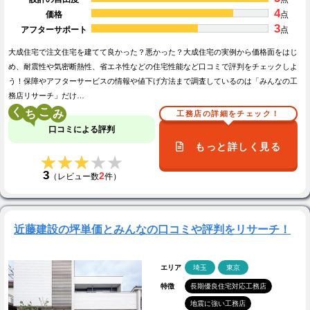
4
価格
点
3
アフターサポート
点
大成住宅で注文住宅を建てて良かった？悪かった？大成住宅の実例から価格面をはじ
め、耐震性や気密断熱性、省エネ性などの住宅性能など口コミで評判をチェックしよ
う！保障やアフターサービスの情報や値下げ方法まで調査しているのは「みんなの工
務店リサーチ」だけ…
く
こ
工務店の詳細をチェック！
口コミによる評判
もっと詳しく見る
★★★★★
★★★★★
3
2
（レビュー数
件）
近藤建設の坪単価とみんなの口コミや評判をリサーチ！
エリア
埼玉
東京
特徴
長期優良住宅対応工務店
地震に強い工務店