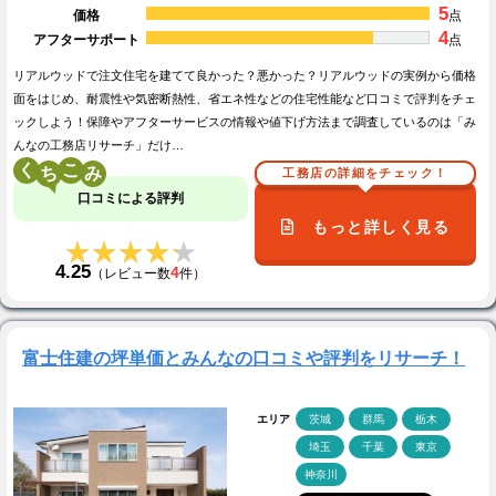
5
価格
点
4
アフターサポート
点
リアルウッドで注文住宅を建てて良かった？悪かった？リアルウッドの実例から価格
面をはじめ、耐震性や気密断熱性、省エネ性などの住宅性能など口コミで評判をチェ
ックしよう！保障やアフターサービスの情報や値下げ方法まで調査しているのは「み
んなの工務店リサーチ」だけ…
く
こ
工務店の詳細をチェック！
口コミによる評判
もっと詳しく見る
★★★★★
★★★★★
4.25
4
（レビュー数
件）
富士住建の坪単価とみんなの口コミや評判をリサーチ！
エリア
茨城
群馬
栃木
埼玉
千葉
東京
神奈川