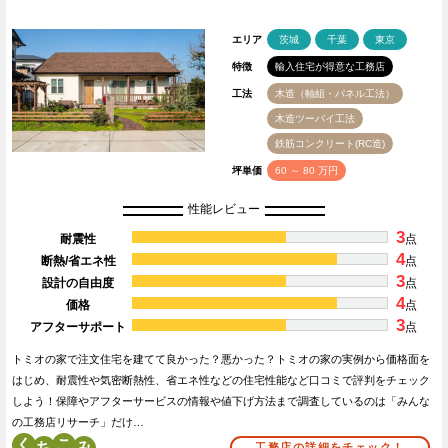
エリア
茨城
千葉
東京
特徴
輸入住宅が得意な工務店
工法
木造（軸組・パネル工法）
木造ツーバイ工法
鉄筋コンクリート(RC造)
坪単価
60 ～ 80 万円
性能レビュー
3
耐震性
点
4
断熱/省エネ性
点
3
設計の自由度
点
4
価格
点
3
アフターサポート
点
トミオの家で注文住宅を建てて良かった？悪かった？トミオの家の実例から価格面を
はじめ、耐震性や気密断熱性、省エネ性などの住宅性能など口コミで評判をチェック
しよう！保障やアフターサービスの情報や値下げ方法まで調査しているのは「みんな
の工務店リサーチ」だけ…
く
こ
工務店の詳細をチェック！