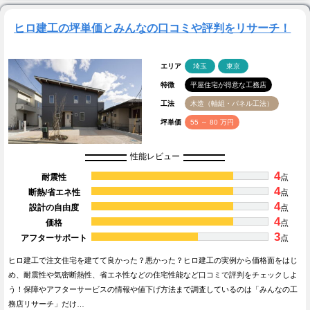
ヒロ建工の坪単価とみんなの口コミや評判をリサーチ！
エリア
埼玉
東京
特徴
平屋住宅が得意な工務店
工法
木造（軸組・パネル工法）
坪単価
55 ～ 80 万円
性能レビュー
4
耐震性
点
4
断熱/省エネ性
点
4
設計の自由度
点
4
価格
点
3
アフターサポート
点
ヒロ建工で注文住宅を建てて良かった？悪かった？ヒロ建工の実例から価格面をはじ
め、耐震性や気密断熱性、省エネ性などの住宅性能など口コミで評判をチェックしよ
う！保障やアフターサービスの情報や値下げ方法まで調査しているのは「みんなの工
務店リサーチ」だけ…