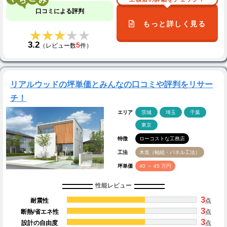
口コミによる評判
もっと詳しく見る
★★★★★
★★★★★
3.2
5
（レビュー数
件）
リアルウッドの坪単価とみんなの口コミや評判をリサー
チ！
エリア
茨城
埼玉
千葉
東京
特徴
ローコストな工務店
工法
木造（軸組・パネル工法）
坪単価
40 ～ 45 万円
性能レビュー
3
耐震性
点
3
断熱/省エネ性
点
3
設計の自由度
点