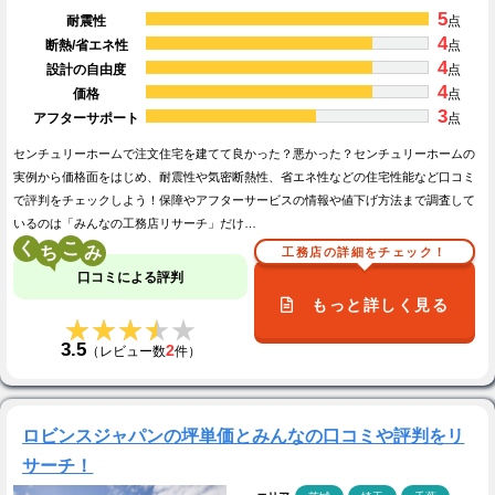
5
耐震性
点
4
断熱/省エネ性
点
4
設計の自由度
点
4
価格
点
3
アフターサポート
点
センチュリーホームで注文住宅を建てて良かった？悪かった？センチュリーホームの
実例から価格面をはじめ、耐震性や気密断熱性、省エネ性などの住宅性能など口コミ
で評判をチェックしよう！保障やアフターサービスの情報や値下げ方法まで調査して
いるのは「みんなの工務店リサーチ」だけ…
く
こ
工務店の詳細をチェック！
口コミによる評判
もっと詳しく見る
★★★★★
★★★★★
3.5
2
（レビュー数
件）
ロビンスジャパンの坪単価とみんなの口コミや評判をリ
サーチ！