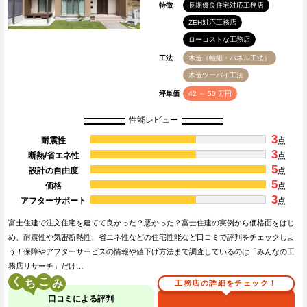
特徴
長期優良住宅対応工務店
ZEH対応工務店
ローコストな工務店
工法
木造（軸組・パネル工法）
木造ツーバイ工法
坪単価
42 ～ 50 万円
性能レビュー
3
耐震性
点
3
断熱/省エネ性
点
5
設計の自由度
点
5
価格
点
3
アフターサポート
点
富士住建で注文住宅を建てて良かった？悪かった？富士住建の実例から価格面をはじ
め、耐震性や気密断熱性、省エネ性などの住宅性能など口コミで評判をチェックしよ
う！保障やアフターサービスの情報や値下げ方法まで調査しているのは「みんなの工
務店リサーチ」だけ…
く
こ
工務店の詳細をチェック！
口コミによる評判