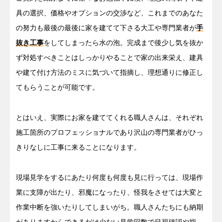
具の選択、価格やオプションの交渉など、これまでのあなた
の努力も最後の最後に家を建てて下さる大工や専門業者が
手
抜き工事
をしてしまったら水の泡。完成まで後少し気を抜か
ず対処すべきことはしっかりやることで家の出来栄え、建具
や建て付け方法のミスに気づいて指摘し、理想通りに修正し
てもらうことが可能です。
とはいえ、実際にお家を建ててくれる職人さんは、それぞれ
施工箇所のプロフェッショナルであり沢山の専門業者がひっ
きりなしに工事に来ることになります。
現場見学をするにあたり何度も何度も見に行っては、現場作
業に支障が出たり、邪魔になったり、怪我をさせては大変と
作業中断を強いたりしてしまいがち。職人さんたちにも納期
がありますからできるだけ少ない見学回数で目視確認や指