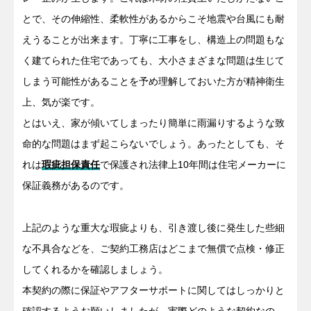
とで、その伸縮性、柔軟性があるからこそ地震や台風にも耐
えうることが出来ます。丁寧に工事をし、構造上の問題もな
く建てられた住宅であっても、大小さまざまな問題は生じて
しまう可能性があることを予め理解しておいた方が精神衛生
上、気が楽です。
とはいえ、家が傾いてしまったり簡単に雨漏りするような致
命的な問題はまず起こらないでしょう。あったとしても、そ
れは
瑕疵担保責任
で保護され法律上10年間は住宅メーカーに
保証義務があるのです。
上記のような重大な瑕疵よりも、引き渡し後に発生した些細
な不具合などを、ご契約工務店はどこまで無償で点検・修正
してくれるかを確認しましょう。
本契約の際に保証やアフターサポートに関してはしっかりと
確認するようお願いしましたが、実際どのような契約なの