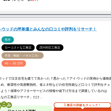
イ-ウッドの坪単価とみんなの口コミや評判をリサーチ！
ア
熊本
ローコストな工務店
ZEH対応工務店
木造（軸組・パネル工法）
価
40 ～ 50 万円
-ウッドで注文住宅を建てて良かった？悪かった？アイ-ウッドの実例から価格
じめ、耐震性や気密断熱性、省エネ性などの住宅性能など口コミで評判をチェ
しよう！保障やアフターサービスの情報や値下げ方法まで調査しているのは
んなの工務店リサーチ」だけ…
こ
工務店の詳細をチェック！