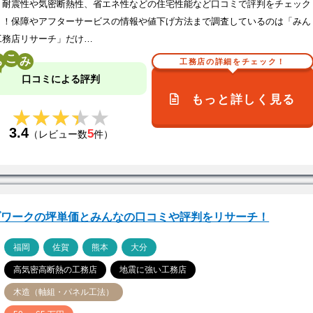
、耐震性や気密断熱性、省エネ性などの住宅性能など口コミで評判をチェック
う！保障やアフターサービスの情報や値下げ方法まで調査しているのは「みん
工務店リサーチ」だけ…
こ
工務店の詳細をチェック！
口コミによる評判
もっと詳しく見る
★★★★★
★★★★★
3.4
5
（レビュー数
件）
ブワークの坪単価とみんなの口コミや評判をリサーチ！
ア
福岡
佐賀
熊本
大分
高気密高断熱の工務店
地震に強い工務店
木造（軸組・パネル工法）