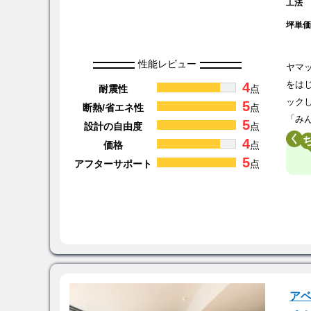
工法
坪単
性能レビュー
ヤマ
4
をは
耐震性
点
ック
5
断熱/省エネ性
点
「み
5
設計の自由度
点
く
4
価格
点
5
アフターサポート
点
アベ