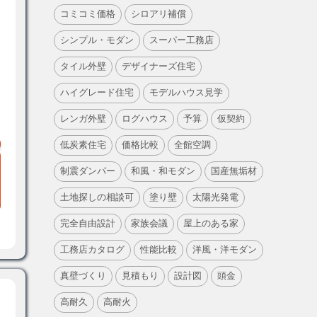
コミコミ価格
シロアリ補償
シンプル・モダン
スーパー工務店
タイル外壁
デザイナーズ住宅
ハイグレード住宅
モデルハウス見学
レンガ外壁
ログハウス
予算
仮契約
低炭素住宅
価格比較
全館空調
制震ダンパー
和風・和モダン
国産無垢材
土地探しの相談可
塗り壁
太陽光発電
完全自由設計
家族会議
屋上のある家
工務店カタログ
性能比較
洋風・洋モダン
真壁づくり
見積もり
設計図
頭金
高耐久
高耐火