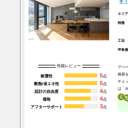
チ
エリ
特徴
工法
坪単
性能レビュー
アベ
5
格面
耐震性
点
チェ
5
断熱/省エネ性
点
は「
4
設計の自由度
点
く
4
価格
点
3
アフターサポート
点