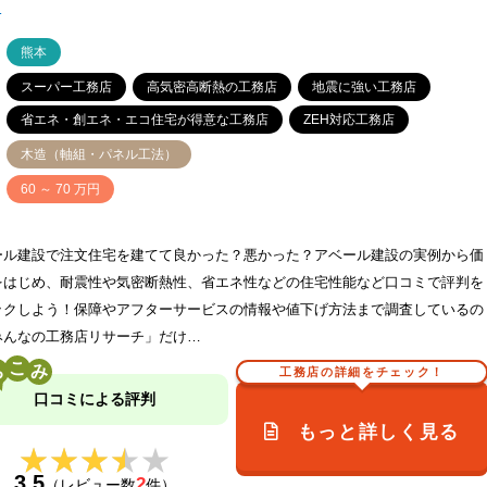
！
ア
熊本
スーパー工務店
高気密高断熱の工務店
地震に強い工務店
省エネ・創エネ・エコ住宅が得意な工務店
ZEH対応工務店
木造（軸組・パネル工法）
価
60 ～ 70 万円
ール建設で注文住宅を建てて良かった？悪かった？アベール建設の実例から価
をはじめ、耐震性や気密断熱性、省エネ性などの住宅性能など口コミで評判を
ックしよう！保障やアフターサービスの情報や値下げ方法まで調査しているの
みんなの工務店リサーチ」だけ…
こ
工務店の詳細をチェック！
口コミによる評判
もっと詳しく見る
★★★★★
★★★★★
3.5
2
（レビュー数
件）