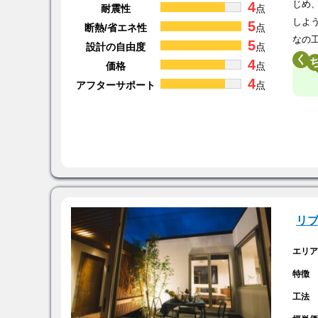
4
じめ
耐震性
点
しよ
5
断熱/省エネ性
点
なの
5
設計の自由度
点
く
4
価格
点
4
アフターサポート
点
リ
エリ
特徴
工法