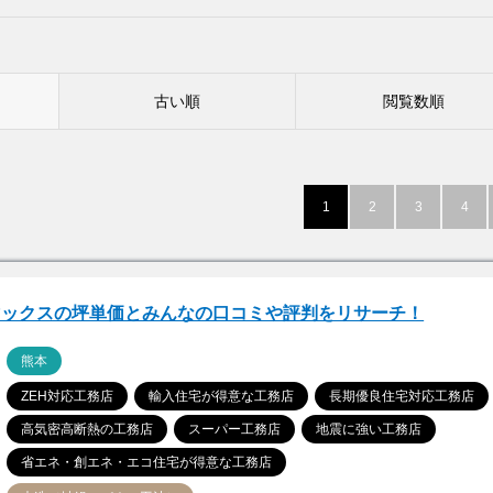
古い順
閲覧数順
1
2
3
4
マックスの坪単価とみんなの口コミや評判をリサーチ！
ア
熊本
ZEH対応工務店
輸入住宅が得意な工務店
長期優良住宅対応工務店
高気密高断熱の工務店
スーパー工務店
地震に強い工務店
省エネ・創エネ・エコ住宅が得意な工務店