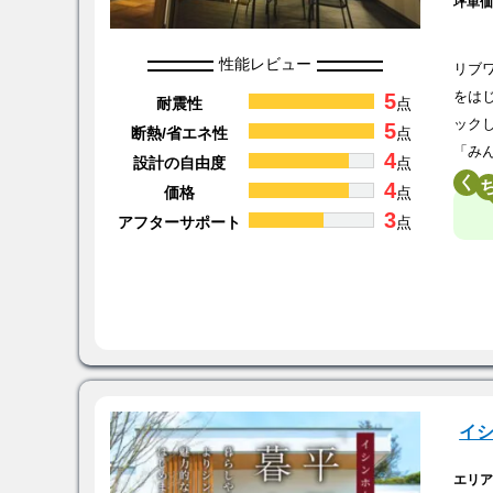
坪単
性能レビュー
リブ
5
をは
耐震性
点
ック
5
断熱/省エネ性
点
「み
4
設計の自由度
点
く
4
価格
点
3
アフターサポート
点
イ
エリ