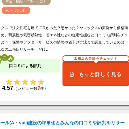
木造（軸組・パネル工法）
価
70 ～ 80 万円
ックスで注文住宅を建てて良かった？悪かった？ヤマックスの実例から価格面
じめ、耐震性や気密断熱性、省エネ性などの住宅性能など口コミで評判をチェ
しよう！保障やアフターサービスの情報や値下げ方法まで調査しているのは
んなの工務店リサーチ」だけ…
こ
工務店の詳細をチェック！
口コミによる評判
もっと詳しく見る
★★★★★
★★★★★
4.57
7
（レビュー数
件）
ール(A・vail)建設の坪単価とみんなの口コミや評判をリサー