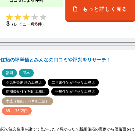
口コミによる評判
もっと詳しく見る
★★★★★
★★★★★
3
6
（レビュー数
件）
産住拓の坪単価とみんなの口コミや評判をリサーチ！
ア
福岡
熊本
高気密高断熱の工務店
二世帯住宅が得意な工務店
長期優良住宅対応工務店
平屋住宅が得意な工務店
木造（軸組・パネル工法）
価
65 ～ 75 万円
住拓で注文住宅を建てて良かった？悪かった？新産住拓の実例から価格面をは