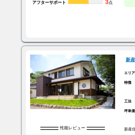
3
アフターサポート
点
新
エリ
特徴
工法
坪単
性能レビュー
新産