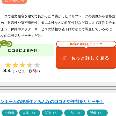
価
50 ～ 65 万円
ワークで注文住宅を建てて良かった？悪かった？リブワークの実例から価格面
じめ、耐震性や気密断熱性、省エネ性などの住宅性能など口コミで評判をチェ
しよう！保障やアフターサービスの情報や値下げ方法まで調査しているのは
んなの工務店リサーチ」だけ…
こ
工務店の詳細をチェック！
口コミによる評判
もっと詳しく見る
★★★★★
★★★★★
3.4
5
（レビュー数
件）
シンホームの坪単価とみんなの口コミや評判をリサーチ！
ア
北海道
東北（6）
関東（7）
中部（9）
近畿（7）