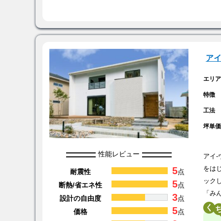
ア
エリ
特徴
工法
坪単
性能レビュー
アイ
5
をは
耐震性
点
ック
5
断熱/省エネ性
点
「み
3
設計の自由度
点
く
5
価格
点