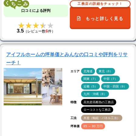
く
こ
工務店の詳細をチェック！
口コミによる評判
もっと詳しく見る
★★★★★
★★★★★
3.5
6
（レビュー数
件）
アイフルホームの坪単価とみんなの口コミや評判をリサ
ーチ！
エリア
北海道
東北（6）
関東（7）
中部（7）
近畿（5）
中国・四国（9）
九州・沖縄（8）
特徴
高気密高断熱の工務店
ローコストな工務店
工法
木造（軸組・パネル工法）
坪単価
65 ～ 80 万円