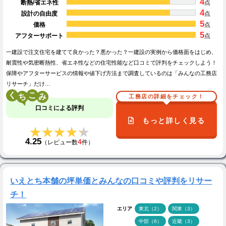
4
断熱/省エネ性
点
4
設計の自由度
点
5
価格
点
5
アフターサポート
点
一建設で注文住宅を建てて良かった？悪かった？一建設の実例から価格面をはじめ、
耐震性や気密断熱性、省エネ性などの住宅性能など口コミで評判をチェックしよう！
保障やアフターサービスの情報や値下げ方法まで調査しているのは「みんなの工務店
リサーチ」だけ…
く
こ
工務店の詳細をチェック！
口コミによる評判
もっと詳しく見る
★★★★★
★★★★★
4.25
4
（レビュー数
件）
いえとち本舗の坪単価とみんなの口コミや評判をリサー
チ！
エリア
東北（2）
関東（3）
中部（6）
近畿（3）