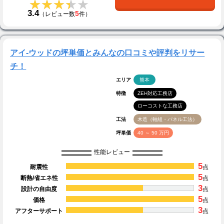
★★★★★
★★★★★
3.4
5
（レビュー数
件）
アイ-ウッドの坪単価とみんなの口コミや評判をリサー
チ！
エリア
熊本
特徴
ZEH対応工務店
ローコストな工務店
工法
木造（軸組・パネル工法）
坪単価
40 ～ 50 万円
性能レビュー
5
耐震性
点
5
断熱/省エネ性
点
3
設計の自由度
点
5
価格
点
3
アフターサポート
点