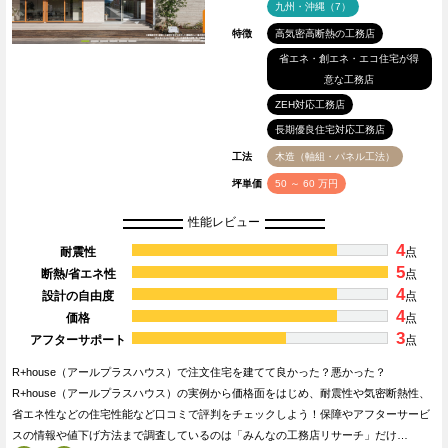
九州・沖縄（7）
特徴
高気密高断熱の工務店
省エネ・創エネ・エコ住宅が得
意な工務店
ZEH対応工務店
長期優良住宅対応工務店
工法
木造（軸組・パネル工法）
坪単価
50 ～ 60 万円
性能レビュー
4
耐震性
点
5
断熱/省エネ性
点
4
設計の自由度
点
4
価格
点
3
アフターサポート
点
R+house（アールプラスハウス）で注文住宅を建てて良かった？悪かった？
R+house（アールプラスハウス）の実例から価格面をはじめ、耐震性や気密断熱性、
省エネ性などの住宅性能など口コミで評判をチェックしよう！保障やアフターサービ
スの情報や値下げ方法まで調査しているのは「みんなの工務店リサーチ」だけ…