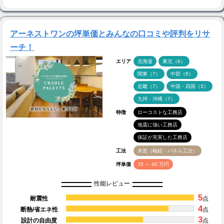
アーネストワンの坪単価とみんなの口コミや評判をリサ
ーチ！
エリア
北海道
東北（6）
関東（7）
中部（8）
近畿（7）
中国・四国（3）
九州・沖縄（7）
特徴
ローコストな工務店
地震に強い工務店
保証が充実した工務店
工法
木造（軸組・パネル工法）
坪単価
35 ～ 60 万円
性能レビュー
5
耐震性
点
4
断熱/省エネ性
点
3
設計の自由度
点