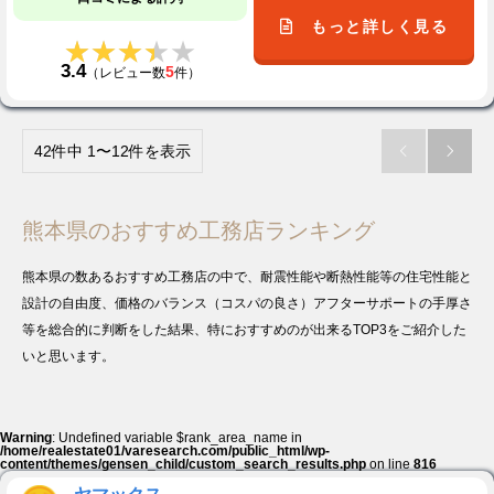
もっと詳しく見る
★★★★★
★★★★★
3.4
5
（レビュー数
件）
42件中 1〜12件を表示


熊本県のおすすめ工務店ランキング
熊本県の数あるおすすめ工務店の中で、耐震性能や断熱性能等の住宅性能と
設計の自由度、価格のバランス（コスパの良さ）アフターサポートの手厚さ
等を総合的に判断をした結果、特におすすめのが出来るTOP3をご紹介した
いと思います。
Warning
: Undefined variable $rank_area_name in
/home/realestate01/varesearch.com/public_html/wp-
content/themes/gensen_child/custom_search_results.php
on line
816