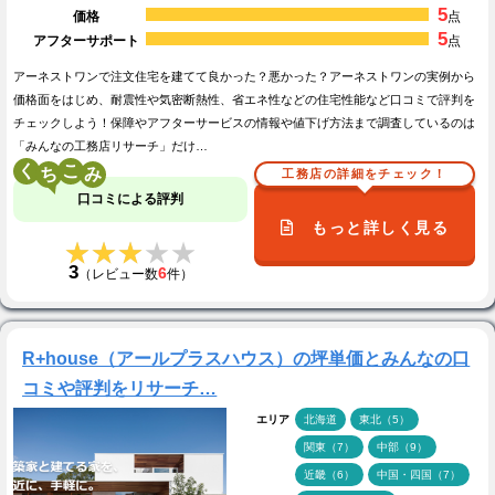
5
価格
点
5
アフターサポート
点
アーネストワンで注文住宅を建てて良かった？悪かった？アーネストワンの実例から
価格面をはじめ、耐震性や気密断熱性、省エネ性などの住宅性能など口コミで評判を
チェックしよう！保障やアフターサービスの情報や値下げ方法まで調査しているのは
「みんなの工務店リサーチ」だけ…
く
こ
工務店の詳細をチェック！
口コミによる評判
もっと詳しく見る
★★★★★
★★★★★
3
6
（レビュー数
件）
R+house（アールプラスハウス）の坪単価とみんなの口
コミや評判をリサーチ…
エリア
北海道
東北（5）
関東（7）
中部（9）
近畿（6）
中国・四国（7）