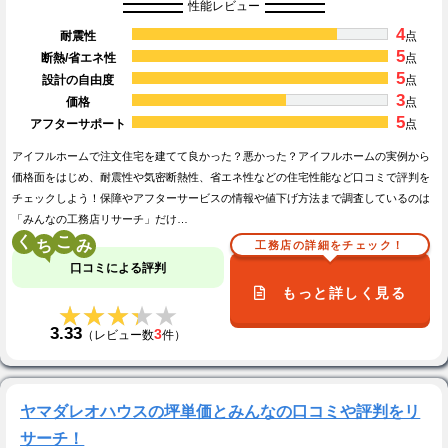
性能レビュー
4
耐震性
点
5
断熱/省エネ性
点
5
設計の自由度
点
3
価格
点
5
アフターサポート
点
アイフルホームで注文住宅を建てて良かった？悪かった？アイフルホームの実例から
価格面をはじめ、耐震性や気密断熱性、省エネ性などの住宅性能など口コミで評判を
チェックしよう！保障やアフターサービスの情報や値下げ方法まで調査しているのは
「みんなの工務店リサーチ」だけ…
く
こ
工務店の詳細をチェック！
口コミによる評判
もっと詳しく見る
★★★★★
★★★★★
3.33
3
（レビュー数
件）
ヤマダレオハウスの坪単価とみんなの口コミや評判をリ
サーチ！