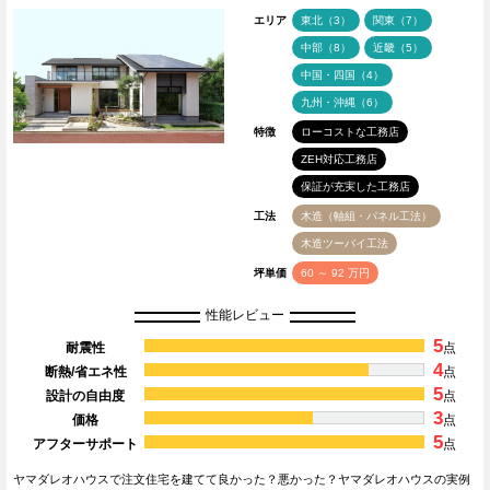
エリア
東北（3）
関東（7）
中部（8）
近畿（5）
中国・四国（4）
九州・沖縄（6）
特徴
ローコストな工務店
ZEH対応工務店
保証が充実した工務店
工法
木造（軸組・パネル工法）
木造ツーバイ工法
坪単価
60 ～ 92 万円
性能レビュー
5
耐震性
点
4
断熱/省エネ性
点
5
設計の自由度
点
3
価格
点
5
アフターサポート
点
ヤマダレオハウスで注文住宅を建てて良かった？悪かった？ヤマダレオハウスの実例