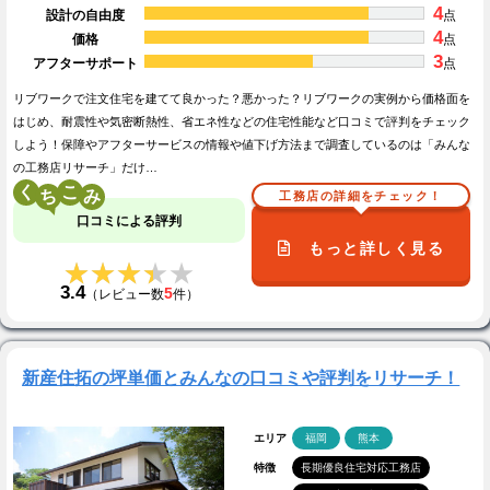
4
設計の自由度
点
4
価格
点
3
アフターサポート
点
リブワークで注文住宅を建てて良かった？悪かった？リブワークの実例から価格面を
はじめ、耐震性や気密断熱性、省エネ性などの住宅性能など口コミで評判をチェック
しよう！保障やアフターサービスの情報や値下げ方法まで調査しているのは「みんな
の工務店リサーチ」だけ…
く
こ
工務店の詳細をチェック！
口コミによる評判
もっと詳しく見る
★★★★★
★★★★★
3.4
5
（レビュー数
件）
新産住拓の坪単価とみんなの口コミや評判をリサーチ！
エリア
福岡
熊本
特徴
長期優良住宅対応工務店