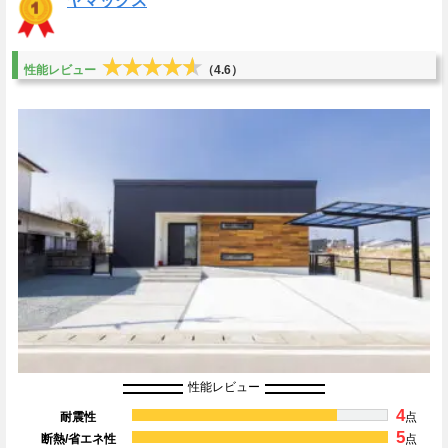
ヤマックス
★★★★★
★★★★★
性能レビュー
（4.6）
性能レビュー
4
耐震性
点
5
断熱/省エネ性
点