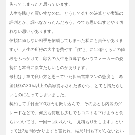
失ってしまったと思っています。
人生を賭けた買い物なのに、どうして会社の決算とか実際の
評判とか、調べなかったんだろう。今でも思い出すとやり切
れない思いがあります。
信頼に値しない相手を信頼してしまった私にも責任がありま
すが、人生の所得の大半を費やす「住宅」に1.3倍くらいの値
段をふっかけて、顧客の人生を収奪するハウスメーカーの姿
勢にも本当に腹立たしいものがあります。
最初は丁寧で良い方と思っていた担当営業マンの態度も、希
望価格の30％以上の高額提示された後から、とても憎たらし
いものになってしまいました。
契約して手付金100万円を振り込んで、そのあとも内装のグ
レードなどで、何度も何度も少しでもコストを下げようと食
らいついては、一回一回いちいち「見積もり出します」とい
っては2週間かかりますと言われ、結局1円も下がらないとい