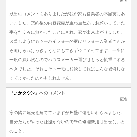
匿名
既出のコメントもありましたが我が家も営業者の不誠実にあ
いました。契約後の内容変更が重ね重ねありお願いしていた
事をたくみに無かったことにされ、家が出来上がりました。
改善しようにもツーバイフォーの家はリフォーム業者さんか
ら避けられけっきょくなにもできず今に至ってます、一生に
一度の買い物なのでハウスメーカー選びはもっと慎重にする
べきでした。それこそスーモに相談してればこんな後悔しな
くてよかったのかもしれません。
『
よかタウン
』へのコメント
匿名
家の隣に建売を建てていますが外壁に傷をいれられました｡
自分たちがやった証拠がないので壁の修理費用は出せないと
のこと。