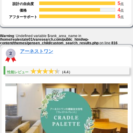
5
設計の自由度
点
4
価格
点
5
アフターサポート
点
Warning
: Undefined variable $rank_area_name in
/home/realestate01/varesearch.com/public_html/wp-
content/themes/gensen_child/custom_search_results.php
on line
816
アーネストワン
★★★★★
★★★★★
性能レビュー
（4.4）