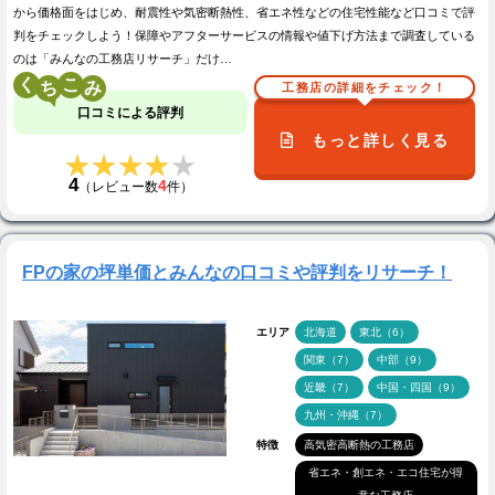
から価格面をはじめ、耐震性や気密断熱性、省エネ性などの住宅性能など口コミで評
判をチェックしよう！保障やアフターサービスの情報や値下げ方法まで調査している
のは「みんなの工務店リサーチ」だけ…
く
こ
工務店の詳細をチェック！
口コミによる評判
もっと詳しく見る
★★★★★
★★★★★
4
4
（レビュー数
件）
FPの家の坪単価とみんなの口コミや評判をリサーチ！
エリア
北海道
東北（6）
関東（7）
中部（9）
近畿（7）
中国・四国（9）
九州・沖縄（7）
特徴
高気密高断熱の工務店
省エネ・創エネ・エコ住宅が得