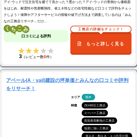
アイ-ウッドで注文住宅を建てて良かった？悪かった？アイ-ウッドの実例から価格面
をはじめ、耐震性や気密断熱性、省エネ性などの住宅性能など口コミで評判をチェッ
クしよう！保障やアフターサービスの情報や値下げ方法まで調査しているのは「みん
なの工務店リサーチ」だけ…
く
こ
工務店の詳細をチェック！
口コミによる評判
もっと詳しく見る
★★★★★
★★★★★
3
6
（レビュー数
件）
アベール(A・vail)建設の坪単価とみんなの口コミや評判
をリサーチ！
エリア
熊本
特徴
ZEH対応工務店
スーパー工務店
高気密高断熱の工務店
地震に強い工務店
省エネ・創エネ・エコ住宅が得