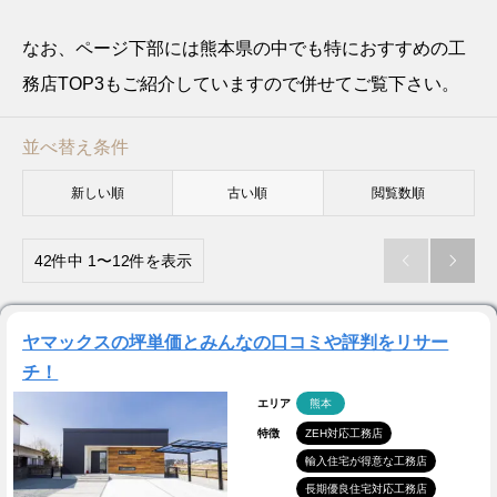
なお、ページ下部には熊本県の中でも特におすすめの工
務店TOP3もご紹介していますので併せてご覧下さい。
並べ替え条件
新しい順
古い順
閲覧数順
42件中 1〜12件を表示


ヤマックスの坪単価とみんなの口コミや評判をリサー
チ！
エリア
熊本
特徴
ZEH対応工務店
輸入住宅が得意な工務店
長期優良住宅対応工務店