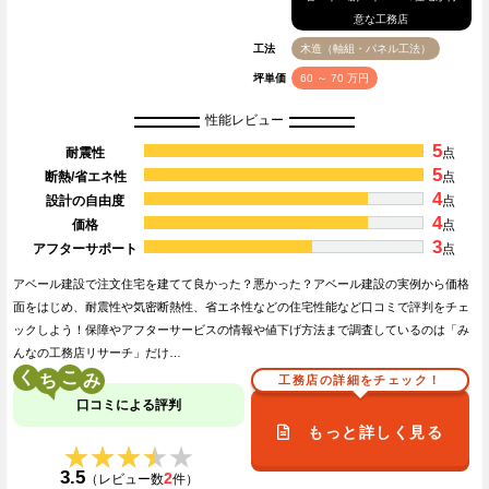
意な工務店
工法
木造（軸組・パネル工法）
坪単価
60 ～ 70 万円
性能レビュー
5
耐震性
点
5
断熱/省エネ性
点
4
設計の自由度
点
4
価格
点
3
アフターサポート
点
アベール建設で注文住宅を建てて良かった？悪かった？アベール建設の実例から価格
面をはじめ、耐震性や気密断熱性、省エネ性などの住宅性能など口コミで評判をチェ
ックしよう！保障やアフターサービスの情報や値下げ方法まで調査しているのは「み
んなの工務店リサーチ」だけ…
く
こ
工務店の詳細をチェック！
口コミによる評判
もっと詳しく見る
★★★★★
★★★★★
3.5
2
（レビュー数
件）