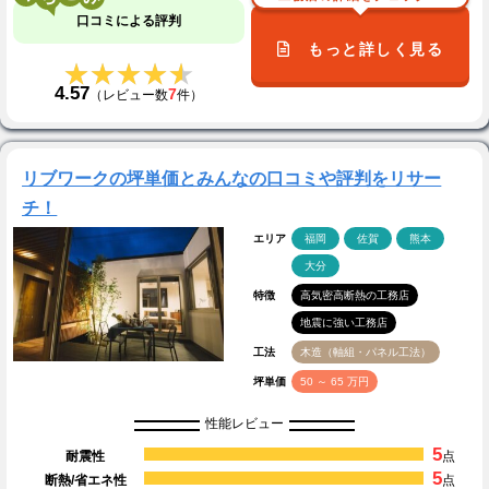
口コミによる評判
もっと詳しく見る
★★★★★
★★★★★
4.57
7
（レビュー数
件）
リブワークの坪単価とみんなの口コミや評判をリサー
チ！
エリア
福岡
佐賀
熊本
大分
特徴
高気密高断熱の工務店
地震に強い工務店
工法
木造（軸組・パネル工法）
坪単価
50 ～ 65 万円
性能レビュー
5
耐震性
点
5
断熱/省エネ性
点