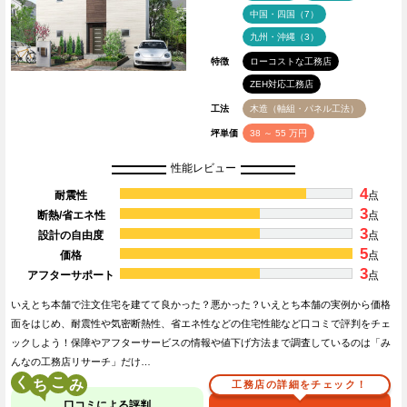
中国・四国（7）
九州・沖縄（3）
特徴
ローコストな工務店
ZEH対応工務店
工法
木造（軸組・パネル工法）
坪単価
38 ～ 55 万円
性能レビュー
4
耐震性
点
3
断熱/省エネ性
点
3
設計の自由度
点
5
価格
点
3
アフターサポート
点
いえとち本舗で注文住宅を建てて良かった？悪かった？いえとち本舗の実例から価格
面をはじめ、耐震性や気密断熱性、省エネ性などの住宅性能など口コミで評判をチェ
ックしよう！保障やアフターサービスの情報や値下げ方法まで調査しているのは「み
んなの工務店リサーチ」だけ…
く
こ
工務店の詳細をチェック！
口コミによる評判