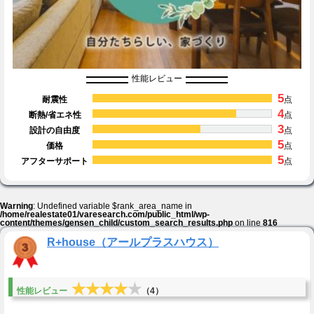
性能レビュー
5
耐震性
点
4
断熱/省エネ性
点
3
設計の自由度
点
5
価格
点
5
アフターサポート
点
Warning
: Undefined variable $rank_area_name in
/home/realestate01/varesearch.com/public_html/wp-
content/themes/gensen_child/custom_search_results.php
on line
816
R+house（アールプラスハウス）
★★★★★
★★★★★
性能レビュー
（4）