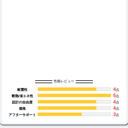
性能レビュー
4
耐震性
点
5
断熱/省エネ性
点
4
設計の自由度
点
4
価格
点
3
アフターサポート
点