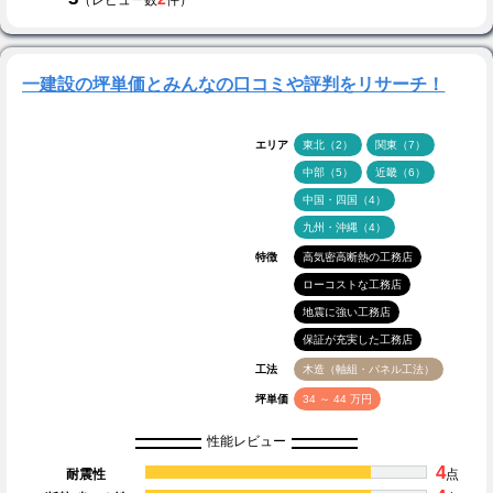
一建設の坪単価とみんなの口コミや評判をリサーチ！
エリア
東北（2）
関東（7）
中部（5）
近畿（6）
中国・四国（4）
九州・沖縄（4）
特徴
高気密高断熱の工務店
ローコストな工務店
地震に強い工務店
保証が充実した工務店
工法
木造（軸組・パネル工法）
坪単価
34 ～ 44 万円
性能レビュー
4
耐震性
点