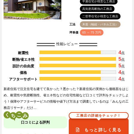
平屋住宅が得意な工務店
高気密高断熱の工務店
二世帯住宅が得意な工務店
工法
木造（軸組・パネル工法）
坪単価
65 ～ 75 万円
性能レビュー
4
耐震性
点
5
断熱/省エネ性
点
5
設計の自由度
点
4
価格
点
4
アフターサポート
点
新産住拓で注文住宅を建てて良かった？悪かった？新産住拓の実例から価格面をはじ
め、耐震性や気密断熱性、省エネ性などの住宅性能など口コミで評判をチェックしよ
う！保障やアフターサービスの情報や値下げ方法まで調査しているのは「みんなの工
務店リサーチ」だけ…
く
こ
工務店の詳細をチェック！
口コミによる評判
もっと詳しく見る