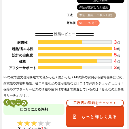
意な工務店
保証が充実した工務店
工法
木造（軸組・パネル工法）
坪単価
58 ～ 75 万円
性能レビュー
3
耐震性
点
5
断熱/省エネ性
点
5
設計の自由度
点
4
価格
点
3
アフターサポート
点
FPの家で注文住宅を建てて良かった？悪かった？FPの家の実例から価格面をはじめ、
耐震性や気密断熱性、省エネ性などの住宅性能など口コミで評判をチェックしよう！
保障やアフターサービスの情報や値下げ方法まで調査しているのは「みんなの工務店
リサーチ」だけ…
く
こ
工務店の詳細をチェック！
口コミによる評判
もっと詳しく見る
★★★★★
★★★★★
3
2
（レビュー数
件）