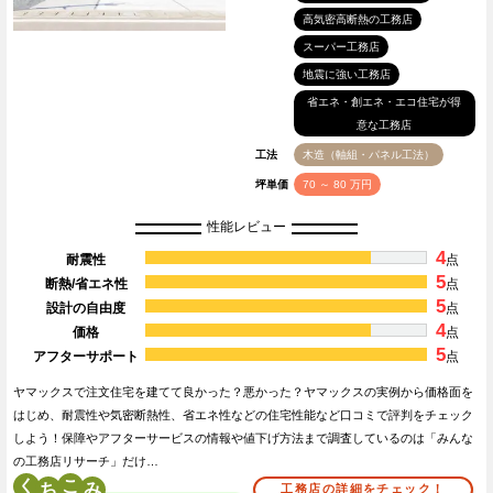
高気密高断熱の工務店
スーパー工務店
地震に強い工務店
省エネ・創エネ・エコ住宅が得
意な工務店
工法
木造（軸組・パネル工法）
坪単価
70 ～ 80 万円
性能レビュー
4
耐震性
点
5
断熱/省エネ性
点
5
設計の自由度
点
4
価格
点
5
アフターサポート
点
ヤマックスで注文住宅を建てて良かった？悪かった？ヤマックスの実例から価格面を
はじめ、耐震性や気密断熱性、省エネ性などの住宅性能など口コミで評判をチェック
しよう！保障やアフターサービスの情報や値下げ方法まで調査しているのは「みんな
の工務店リサーチ」だけ…
く
こ
工務店の詳細をチェック！