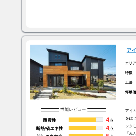
アイ
エリ
特徴
工法
坪単
性能レビュー
アイ
4
をは
耐震性
点
ック
4
断熱/省エネ性
点
「み