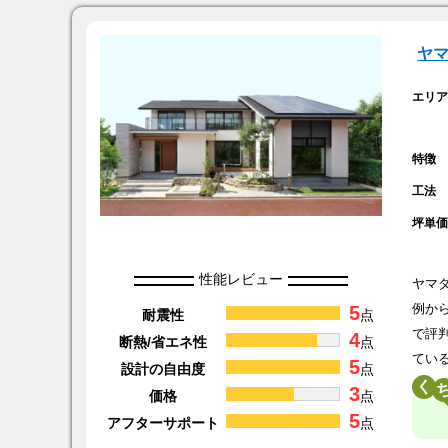
ヤ
エリ
特徴
工法
坪単
性能レビュー
ヤマ
5
例か
耐震性
点
で評
4
断熱/省エネ性
点
てい
5
設計の自由度
点
く
3
価格
点
5
アフターサポート
点