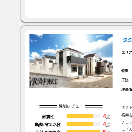
タ
エリ
特徴
工法
坪単
性能レビュー
タク
4
格面
耐震性
点
チェ
4
断熱/省エネ性
点
は「
5