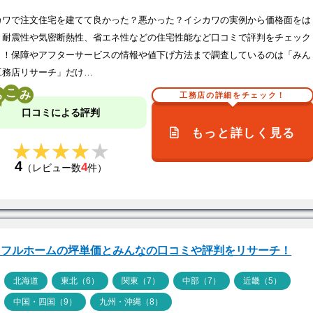
カワで注文住宅を建てて良かった？悪かった？イシカワの実例から価格面をは
、耐震性や気密断熱性、省エネ性などの住宅性能など口コミで評判をチェック
う！保障やアフターサービスの情報や値下げ方法まで調査しているのは「みん
工務店リサーチ」だけ…
こ
工務店の詳細をチェック！
口コミによる評判
もっと詳しく見る
★★★★★
★★★★★
4
4
（レビュー数
件）
イフルホームの坪単価とみんなの口コミや評判をリサーチ！
ア
北海道
東北（6）
関東（7）
中部（7）
近畿（5）
中国・四国（9）
九州・沖縄（8）