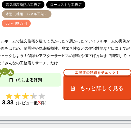
高気密高断熱の工務店
ローコストな工務店
木造（軸組・パネル工法）
価
65 ～ 80 万円
フルホームで注文住宅を建てて良かった？悪かった？アイフルホームの実例か
格面をはじめ、耐震性や気密断熱性、省エネ性などの住宅性能など口コミで評
チェックしよう！保障やアフターサービスの情報や値下げ方法まで調査してい
は「みんなの工務店リサーチ」だけ…
こ
工務店の詳細をチェック！
口コミによる評判
もっと詳しく見る
★★★★★
★★★★★
3.33
3
（レビュー数
件）