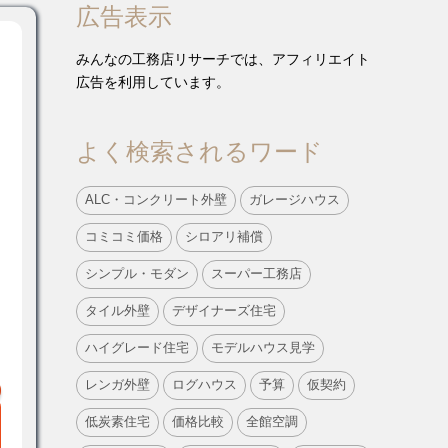
広告表示
みんなの工務店リサーチでは、アフィリエイト
広告を利用しています。
よく検索されるワード
ALC・コンクリート外壁
ガレージハウス
コミコミ価格
シロアリ補償
シンプル・モダン
スーパー工務店
タイル外壁
デザイナーズ住宅
ハイグレード住宅
モデルハウス見学
レンガ外壁
ログハウス
予算
仮契約
低炭素住宅
価格比較
全館空調