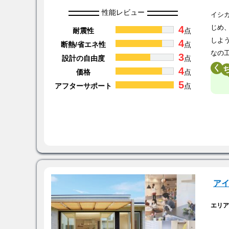
性能レビュー
イシ
4
じめ
耐震性
点
しよ
4
断熱/省エネ性
点
なの
3
設計の自由度
点
く
4
価格
点
5
アフターサポート
点
ア
エリ