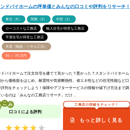
タンドバイホームの坪単価とみんなの口コミや評判をリサーチ
ア
東北（6）
関東（3）
中部（2）
ローコストな工務店
輸入住宅が得意な工務店
平屋住宅が得意な工務店
木造（軸組・パネル工法）
価
55 ～ 70 万円
ンドバイホームで注文住宅を建てて良かった？悪かった？スタンドバイホーム
例から価格面をはじめ、耐震性や気密断熱性、省エネ性などの住宅性能など口
で評判をチェックしよう！保障やアフターサービスの情報や値下げ方法まで調
ているのは「みんなの工務店リサーチ」だけ…
こ
工務店の詳細をチェック！
口コミによる評判
もっと詳しく見る
★★★★★
★★★★★