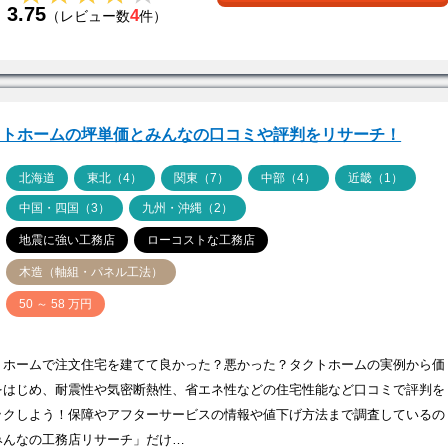
3.75
4
（レビュー数
件）
クトホームの坪単価とみんなの口コミや評判をリサーチ！
ア
北海道
東北（4）
関東（7）
中部（4）
近畿（1）
中国・四国（3）
九州・沖縄（2）
地震に強い工務店
ローコストな工務店
木造（軸組・パネル工法）
価
50 ～ 58 万円
トホームで注文住宅を建てて良かった？悪かった？タクトホームの実例から価
をはじめ、耐震性や気密断熱性、省エネ性などの住宅性能など口コミで評判を
ックしよう！保障やアフターサービスの情報や値下げ方法まで調査しているの
みんなの工務店リサーチ」だけ…