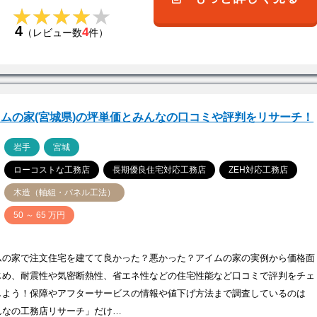
★★★★★
★★★★★
4
4
（レビュー数
件）
ムの家(宮城県)の坪単価とみんなの口コミや評判をリサーチ！
ア
岩手
宮城
ローコストな工務店
長期優良住宅対応工務店
ZEH対応工務店
木造（軸組・パネル工法）
価
50 ～ 65 万円
ムの家で注文住宅を建てて良かった？悪かった？アイムの家の実例から価格面
じめ、耐震性や気密断熱性、省エネ性などの住宅性能など口コミで評判をチェ
しよう！保障やアフターサービスの情報や値下げ方法まで調査しているのは
んなの工務店リサーチ」だけ…