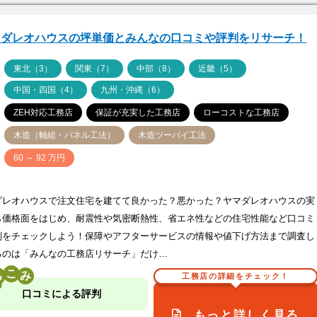
マダレオハウスの坪単価とみんなの口コミや評判をリサーチ！
ア
東北（3）
関東（7）
中部（8）
近畿（5）
中国・四国（4）
九州・沖縄（6）
ZEH対応工務店
保証が充実した工務店
ローコストな工務店
木造（軸組・パネル工法）
木造ツーバイ工法
価
60 ～ 92 万円
ダレオハウスで注文住宅を建てて良かった？悪かった？ヤマダレオハウスの実
ら価格面をはじめ、耐震性や気密断熱性、省エネ性などの住宅性能など口コミ
判をチェックしよう！保障やアフターサービスの情報や値下げ方法まで調査し
るのは「みんなの工務店リサーチ」だけ…
こ
工務店の詳細をチェック！
口コミによる評判
もっと詳しく見る