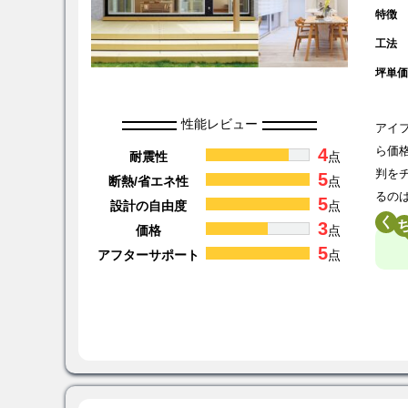
特徴
工法
坪単
性能レビュー
アイ
4
ら価
耐震性
点
判を
5
断熱/省エネ性
点
るの
5
設計の自由度
点
く
3
価格
点
5
アフターサポート
点