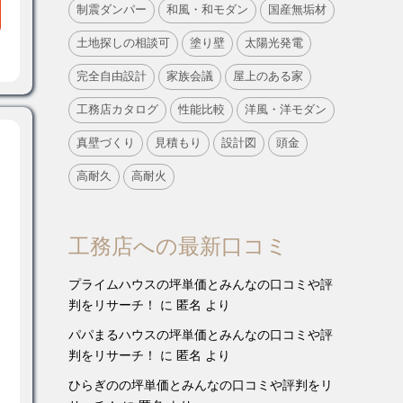
制震ダンパー
和風・和モダン
国産無垢材
土地探しの相談可
塗り壁
太陽光発電
完全自由設計
家族会議
屋上のある家
工務店カタログ
性能比較
洋風・洋モダン
真壁づくり
見積もり
設計図
頭金
高耐久
高耐火
工務店への最新口コミ
プライムハウスの坪単価とみんなの口コミや評
判をリサーチ！
に
匿名
より
パパまるハウスの坪単価とみんなの口コミや評
判をリサーチ！
に
匿名
より
ひらぎのの坪単価とみんなの口コミや評判をリ