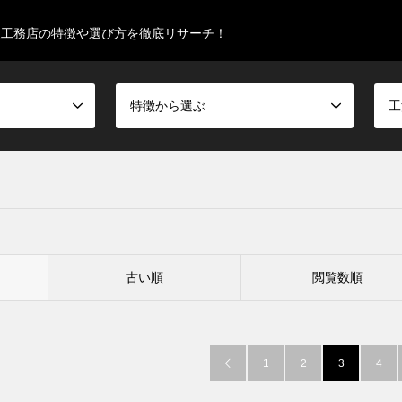
型工務店の特徴や選び方を徹底リサーチ！
特徴から選ぶ
工
古い順
閲覧数順
1
2
3
4
