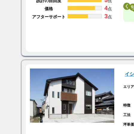
5
設計の自由度
点
く
4
価格
点
3
アフターサポート
点
イ
エリ
特徴
工法
坪単