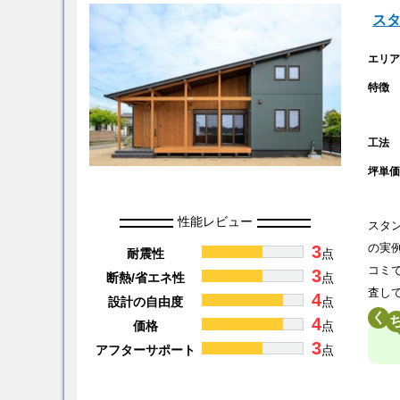
ス
エリ
特徴
工法
坪単
性能レビュー
スタ
3
の実
耐震性
点
コミ
3
断熱/省エネ性
点
査し
4
設計の自由度
点
く
4
価格
点
3
アフターサポート
点