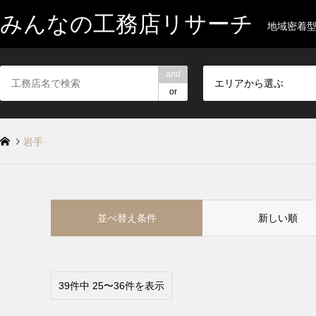
みんなの工務店リサーチ
地域密着
and
エリアから選ぶ
or
岩手
並べ替え条件
新しい順
39件中 25〜36件を表示