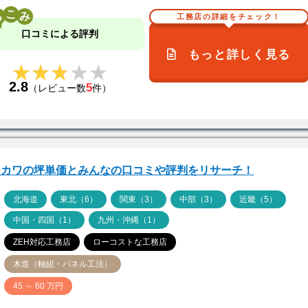
こ
工務店の詳細をチェック！
口コミによる評判
もっと詳しく見る
★★★★★
★★★★★
2.8
5
（レビュー数
件）
シカワの坪単価とみんなの口コミや評判をリサーチ！
ア
北海道
東北（6）
関東（3）
中部（3）
近畿（5）
中国・四国（1）
九州・沖縄（1）
ZEH対応工務店
ローコストな工務店
木造（軸組・パネル工法）
価
45 ～ 60 万円