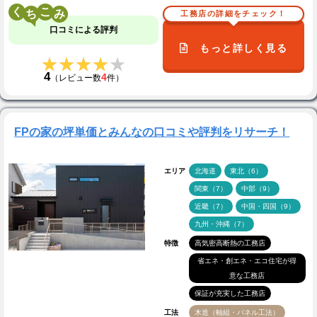
く
こ
工務店の詳細をチェック！
口コミによる評判
もっと詳しく見る
★★★★★
★★★★★
4
4
（レビュー数
件）
FPの家の坪単価とみんなの口コミや評判をリサーチ！
エリア
北海道
東北（6）
関東（7）
中部（9）
近畿（7）
中国・四国（9）
九州・沖縄（7）
特徴
高気密高断熱の工務店
省エネ・創エネ・エコ住宅が得
意な工務店
保証が充実した工務店
工法
木造（軸組・パネル工法）