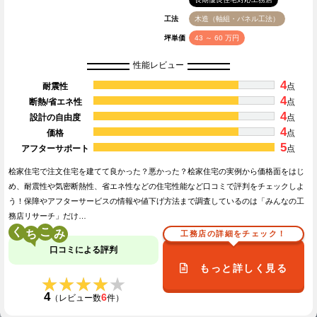
工法
木造（軸組・パネル工法）
坪単価
43 ～ 60 万円
性能レビュー
4
耐震性
点
4
断熱/省エネ性
点
4
設計の自由度
点
4
価格
点
5
アフターサポート
点
桧家住宅で注文住宅を建てて良かった？悪かった？桧家住宅の実例から価格面をはじ
め、耐震性や気密断熱性、省エネ性などの住宅性能など口コミで評判をチェックしよ
う！保障やアフターサービスの情報や値下げ方法まで調査しているのは「みんなの工
務店リサーチ」だけ…
く
こ
工務店の詳細をチェック！
口コミによる評判
もっと詳しく見る
★★★★★
★★★★★
4
6
（レビュー数
件）