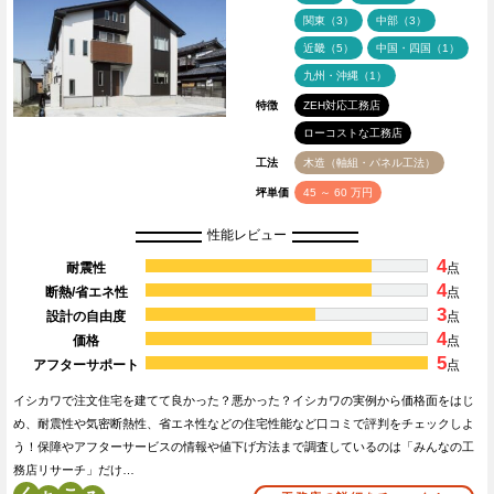
関東（3）
中部（3）
近畿（5）
中国・四国（1）
九州・沖縄（1）
特徴
ZEH対応工務店
ローコストな工務店
工法
木造（軸組・パネル工法）
坪単価
45 ～ 60 万円
性能レビュー
4
耐震性
点
4
断熱/省エネ性
点
3
設計の自由度
点
4
価格
点
5
アフターサポート
点
イシカワで注文住宅を建てて良かった？悪かった？イシカワの実例から価格面をはじ
め、耐震性や気密断熱性、省エネ性などの住宅性能など口コミで評判をチェックしよ
う！保障やアフターサービスの情報や値下げ方法まで調査しているのは「みんなの工
務店リサーチ」だけ…