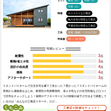
エリア
東北（6）
関東（3）
中部（2）
特徴
ローコストな工務店
輸入住宅が得意な工務店
平屋住宅が得意な工務店
工法
木造（軸組・パネル工法）
坪単価
55 ～ 70 万円
性能レビュー
3
耐震性
点
3
断熱/省エネ性
点
4
設計の自由度
点
4
価格
点
3
アフターサポート
点
スタンドバイホームで注文住宅を建てて良かった？悪かった？スタンドバイホームの
実例から価格面をはじめ、耐震性や気密断熱性、省エネ性などの住宅性能など口コミ
で評判をチェックしよう！保障やアフターサービスの情報や値下げ方法まで調査して
いるのは「みんなの工務店リサーチ」だけ…
く
こ
工務店の詳細をチェック！