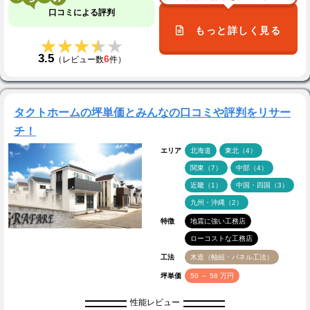
口コミによる評判
もっと詳しく見る
★★★★★
★★★★★
3.5
6
（レビュー数
件）
タクトホームの坪単価とみんなの口コミや評判をリサー
チ！
エリア
北海道
東北（4）
関東（7）
中部（4）
近畿（1）
中国・四国（3）
九州・沖縄（2）
特徴
地震に強い工務店
ローコストな工務店
工法
木造（軸組・パネル工法）
坪単価
50 ～ 58 万円
性能レビュー