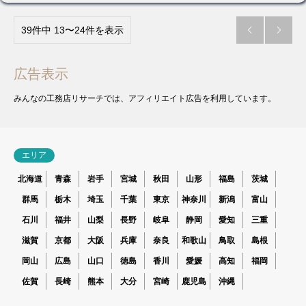
39件中 13〜24件を表示


広告表示
みんなの工務店リサーチでは、アフィリエイト広告を利用しています。
エリア
北海道
青森
岩手
宮城
秋田
山形
福島
茨城
群馬
栃木
埼玉
千葉
東京
神奈川
新潟
富山
石川
福井
山梨
長野
岐阜
静岡
愛知
三重
滋賀
京都
大阪
兵庫
奈良
和歌山
鳥取
島根
岡山
広島
山口
徳島
香川
愛媛
高知
福岡
佐賀
長崎
熊本
大分
宮崎
鹿児島
沖縄