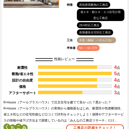
特徴
高気密高断熱の工務店
省エネ・創エネ・エコ住宅が得
意な工務店
ZEH対応工務店
長期優良住宅対応工務店
工法
木造（軸組・パネル工法）
坪単価
50 ～ 60 万円
性能レビュー
4
耐震性
点
5
断熱/省エネ性
点
4
設計の自由度
点
4
価格
点
3
アフターサポート
点
R+house（アールプラスハウス）で注文住宅を建てて良かった？悪かった？
R+house（アールプラスハウス）の実例から価格面をはじめ、耐震性や気密断熱性、
省エネ性などの住宅性能など口コミで評判をチェックしよう！保障やアフターサービ
スの情報や値下げ方法まで調査しているのは「みんなの工務店リサーチ」だけ…
く
こ
工務店の詳細をチェック！