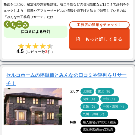
格面をはじめ、耐震性や気密断熱性、省エネ性などの住宅性能など口コミで評判をチ
ェックしよう！保障やアフターサービスの情報や値下げ方法まで調査しているのは
「みんなの工務店リサーチ」だけ…
く
こ
工務店の詳細をチェック！
口コミによる評判
もっと詳しく見る
★★★★★
★★★★★
4.5
2
（レビュー数
件）
セルコホームの坪単価とみんなの口コミや評判をリサー
チ！
エリア
北海道
東北（6）
関東（6）
中部（6）
近畿（5）
中国・四国（4）
九州・沖縄（7）
特徴
輸入住宅が得意な工務店
高気密高断熱の工務店