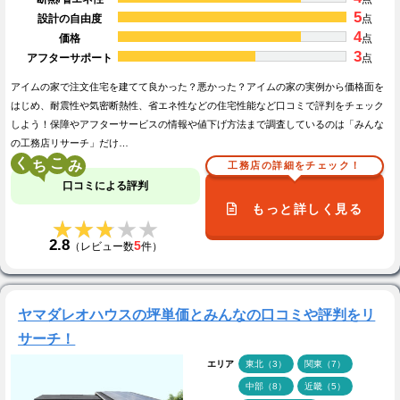
5
設計の自由度
点
4
価格
点
3
アフターサポート
点
アイムの家で注文住宅を建てて良かった？悪かった？アイムの家の実例から価格面を
はじめ、耐震性や気密断熱性、省エネ性などの住宅性能など口コミで評判をチェック
しよう！保障やアフターサービスの情報や値下げ方法まで調査しているのは「みんな
の工務店リサーチ」だけ…
く
こ
工務店の詳細をチェック！
口コミによる評判
もっと詳しく見る
★★★★★
★★★★★
2.8
5
（レビュー数
件）
ヤマダレオハウスの坪単価とみんなの口コミや評判をリ
サーチ！
エリア
東北（3）
関東（7）
中部（8）
近畿（5）