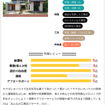
中国・四国（4）
九州・沖縄（6）
特徴
保証が充実した工務店
ローコストな工務店
ZEH対応工務店
工法
木造（軸組・パネル工法）
木造ツーバイ工法
坪単価
60 ～ 92 万円
性能レビュー
5
耐震性
点
4
断熱/省エネ性
点
5
設計の自由度
点
3
価格
点
5
アフターサポート
点
ヤマダレオハウスで注文住宅を建てて良かった？悪かった？ヤマダレオハウスの実例
から価格面をはじめ、耐震性や気密断熱性、省エネ性などの住宅性能など口コミで評
判をチェックしよう！保障やアフターサービスの情報や値下げ方法まで調査している
のは「みんなの工務店リサーチ」だけ…