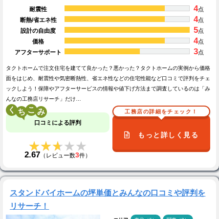
4
耐震性
点
4
断熱/省エネ性
点
5
設計の自由度
点
4
価格
点
3
アフターサポート
点
タクトホームで注文住宅を建てて良かった？悪かった？タクトホームの実例から価格
面をはじめ、耐震性や気密断熱性、省エネ性などの住宅性能など口コミで評判をチェ
ックしよう！保障やアフターサービスの情報や値下げ方法まで調査しているのは「み
んなの工務店リサーチ」だけ…
く
こ
工務店の詳細をチェック！
口コミによる評判
もっと詳しく見る
★★★★★
★★★★★
2.67
3
（レビュー数
件）
スタンドバイホームの坪単価とみんなの口コミや評判を
リサーチ！