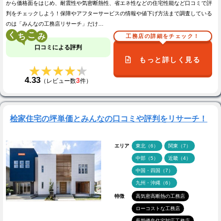
から価格面をはじめ、耐震性や気密断熱性、省エネ性などの住宅性能など口コミで評
判をチェックしよう！保障やアフターサービスの情報や値下げ方法まで調査している
のは「みんなの工務店リサーチ」だけ…
く
こ
工務店の詳細をチェック！
口コミによる評判
もっと詳しく見る
★★★★★
★★★★★
4.33
3
（レビュー数
件）
桧家住宅の坪単価とみんなの口コミや評判をリサーチ！
エリア
東北（6）
関東（7）
中部（5）
近畿（4）
中国・四国（7）
九州・沖縄（6）
特徴
高気密高断熱の工務店
ローコストな工務店
長期優良住宅対応工務店