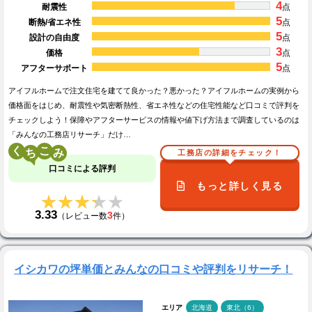
4
耐震性
点
5
断熱/省エネ性
点
5
設計の自由度
点
3
価格
点
5
アフターサポート
点
アイフルホームで注文住宅を建てて良かった？悪かった？アイフルホームの実例から
価格面をはじめ、耐震性や気密断熱性、省エネ性などの住宅性能など口コミで評判を
チェックしよう！保障やアフターサービスの情報や値下げ方法まで調査しているのは
「みんなの工務店リサーチ」だけ…
く
こ
工務店の詳細をチェック！
口コミによる評判
もっと詳しく見る
★★★★★
★★★★★
3.33
3
（レビュー数
件）
イシカワの坪単価とみんなの口コミや評判をリサーチ！
エリア
北海道
東北（6）