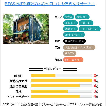
BESSの坪単価とみんなの口コミや評判をリサーチ！
エリア
北海道
東北（4）
関東（7）
中部（6）
近畿（4）
中国・四国（3）
九州・沖縄（3）
特徴
地震に強い工務店
工法
木造（軸組・パネル工法）
独自工法
坪単価
68 ～ 100 万円
性能レビュー
2
耐震性
点
5
断熱/省エネ性
点
4
設計の自由度
点
3
価格
点
4
アフターサポート
点
BESS（ベス）で注文住宅を建てて良かった？悪かった？BESS（ベス）の実例から価