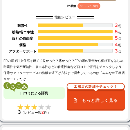
坪単価
58 ～ 75 万円
性能レビュー
3
耐震性
点
5
断熱/省エネ性
点
5
設計の自由度
点
4
価格
点
3
アフターサポート
点
FPの家で注文住宅を建てて良かった？悪かった？FPの家の実例から価格面をはじめ、
耐震性や気密断熱性、省エネ性などの住宅性能など口コミで評判をチェックしよう！
保障やアフターサービスの情報や値下げ方法まで調査しているのは「みんなの工務店
リサーチ」だけ…
く
こ
工務店の詳細をチェック！
口コミによる評判
もっと詳しく見る
★★★★★
★★★★★
3
2
（レビュー数
件）