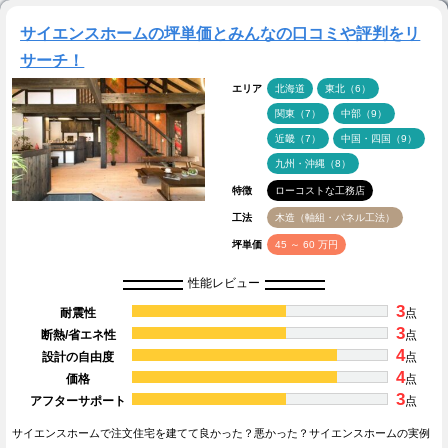
サイエンスホームの坪単価とみんなの口コミや評判をリ
サーチ！
エリア
北海道
東北（6）
関東（7）
中部（9）
近畿（7）
中国・四国（9）
九州・沖縄（8）
特徴
ローコストな工務店
工法
木造（軸組・パネル工法）
坪単価
45 ～ 60 万円
性能レビュー
3
耐震性
点
3
断熱/省エネ性
点
4
設計の自由度
点
4
価格
点
3
アフターサポート
点
サイエンスホームで注文住宅を建てて良かった？悪かった？サイエンスホームの実例