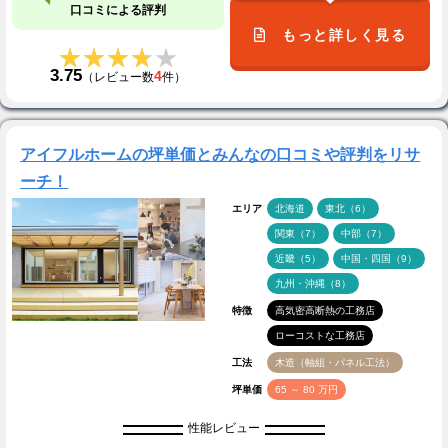
口コミによる評判
もっと詳しく見る
★★★★★
★★★★★
3.75
4
（レビュー数
件）
アイフルホームの坪単価とみんなの口コミや評判をリサ
ーチ！
エリア
北海道
東北（6）
関東（7）
中部（7）
近畿（5）
中国・四国（9）
九州・沖縄（8）
特徴
高気密高断熱の工務店
ローコストな工務店
工法
木造（軸組・パネル工法）
坪単価
65 ～ 80 万円
性能レビュー