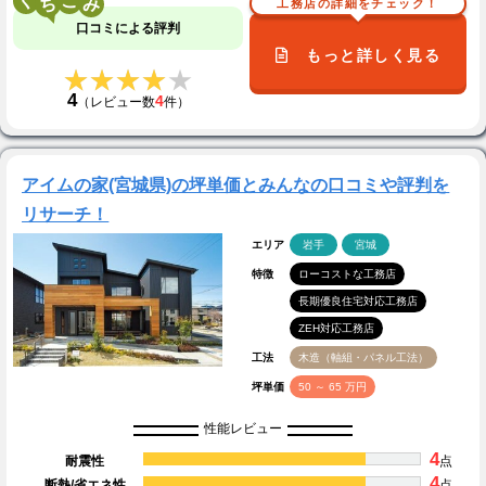
く
こ
工務店の詳細をチェック！
口コミによる評判
もっと詳しく見る
★★★★★
★★★★★
4
4
（レビュー数
件）
アイムの家(宮城県)の坪単価とみんなの口コミや評判を
リサーチ！
エリア
岩手
宮城
特徴
ローコストな工務店
長期優良住宅対応工務店
ZEH対応工務店
工法
木造（軸組・パネル工法）
坪単価
50 ～ 65 万円
性能レビュー
4
耐震性
点
4
断熱/省エネ性
点