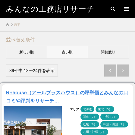
みんなの工務店リサーチ
検索
岩手
並べ替え条件
新しい順
古い順
閲覧数順
39件中 13〜24件を表示


R+house（アールプラスハウス）の坪単価とみんなの口
コミや評判をリサーチ…
エリア
北海道
東北（5）
関東（7）
中部（9）
近畿（6）
中国・四国（7）
九州・沖縄（7）