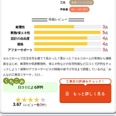
工法
木造ツーバイ工法
坪単価
45 ～ 85 万円
性能レビュー
3
耐震性
点
5
断熱/省エネ性
点
4
設計の自由度
点
4
価格
点
3
アフターサポート
点
セルコホームで注文住宅を建てて良かった？悪かった？セルコホームの実例から価格
面をはじめ、耐震性や気密断熱性、省エネ性などの住宅性能など口コミで評判をチェ
ックしよう！保障やアフターサービスの情報や値下げ方法まで調査しているのは「み
んなの工務店リサーチ」だけ…
く
こ
工務店の詳細をチェック！
口コミによる評判
もっと詳しく見る
★★★★★
★★★★★
3.67
3
（レビュー数
件）