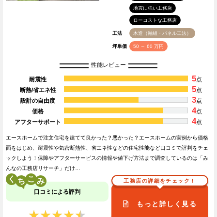
地震に強い工務店
ローコストな工務店
工法
木造（軸組・パネル工法）
坪単価
50 ～ 60 万円
性能レビュー
5
耐震性
点
5
断熱/省エネ性
点
3
設計の自由度
点
4
価格
点
4
アフターサポート
点
エースホームで注文住宅を建てて良かった？悪かった？エースホームの実例から価格
面をはじめ、耐震性や気密断熱性、省エネ性などの住宅性能など口コミで評判をチェ
ックしよう！保障やアフターサービスの情報や値下げ方法まで調査しているのは「み
んなの工務店リサーチ」だけ…
く
こ
工務店の詳細をチェック！
口コミによる評判
もっと詳しく見る
★★★★★
★★★★★