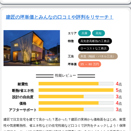
建匠の坪単価とみんなの口コミや評判をリサーチ！
エリア
兵庫
高知
特徴
高気密高断熱の工務店
ローコストな工務店
工法
木造（軸組・パネル工法）
坪単価
35 ～ 80 万円
性能レビュー
4
耐震性
点
5
断熱/省エネ性
点
3
設計の自由度
点
4
価格
点
3
アフターサポート
点
建匠で注文住宅を建てて良かった？悪かった？建匠の実例から価格面をはじめ、耐震
性や気密断熱性、省エネ性などの住宅性能など口コミで評判をチェックしよう！保障