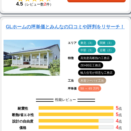
4.5
2
（レビュー数
件）
GLホームの坪単価とみんなの口コミや評判をリサーチ！
エリア
東北（3）
関東（3）
中部（3）
近畿（2）
特徴
高気密高断熱の工務店
ZEH対応工務店
輸入住宅が得意な工務店
工法
木造ツーバイ工法
坪単価
50 ～ 65 万円
性能レビュー
5
耐震性
点
5
断熱/省エネ性
点
4
設計の自由度
点
4
価格
点