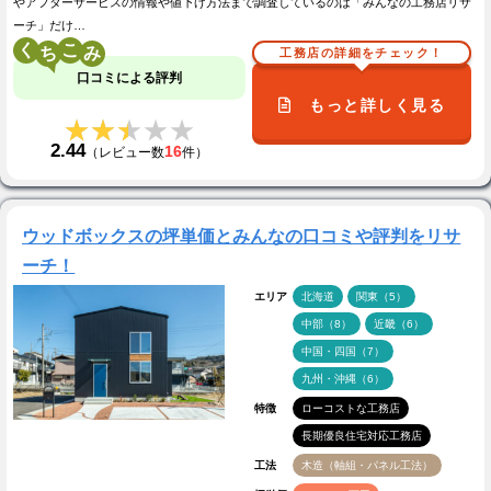
やアフターサービスの情報や値下げ方法まで調査しているのは「みんなの工務店リサ
ーチ」だけ…
く
こ
工務店の詳細をチェック！
口コミによる評判
もっと詳しく見る
★★★★★
★★★★★
2.44
16
（レビュー数
件）
ウッドボックスの坪単価とみんなの口コミや評判をリサ
ーチ！
エリア
北海道
関東（5）
中部（8）
近畿（6）
中国・四国（7）
九州・沖縄（6）
特徴
ローコストな工務店
長期優良住宅対応工務店
工法
木造（軸組・パネル工法）