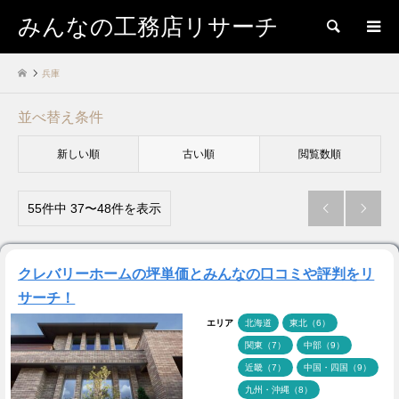
みんなの工務店リサーチ
検索
兵庫
並べ替え条件
新しい順
古い順
閲覧数順
55件中 37〜48件を表示


クレバリーホームの坪単価とみんなの口コミや評判をリ
サーチ！
エリア
北海道
東北（6）
関東（7）
中部（9）
近畿（7）
中国・四国（9）
九州・沖縄（8）