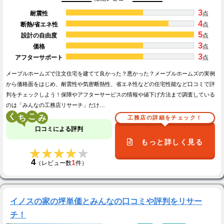
3
耐震性
点
4
断熱/省エネ性
点
5
設計の自由度
点
3
価格
点
3
アフターサポート
点
メープルホームズで注文住宅を建てて良かった？悪かった？メープルホームズの実例
から価格面をはじめ、耐震性や気密断熱性、省エネ性などの住宅性能など口コミで評
判をチェックしよう！保障やアフターサービスの情報や値下げ方法まで調査している
のは「みんなの工務店リサーチ」だけ…
く
こ
工務店の詳細をチェック！
口コミによる評判
もっと詳しく見る
★★★★★
★★★★★
4
1
（レビュー数
件）
イノスの家の坪単価とみんなの口コミや評判をリサー
チ！