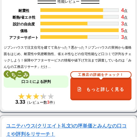
性能レビュー
4
耐震性
点
4
断熱/省エネ性
点
3
設計の自由度
点
5
価格
点
3
アフターサポート
点
ジブンハウスで注文住宅を建てて良かった？悪かった？ジブンハウスの実例から価格
面をはじめ、耐震性や気密断熱性、省エネ性などの住宅性能など口コミで評判をチェ
ックしよう！保障やアフターサービスの情報や値下げ方法まで調査しているのは「み
んなの工務店リサーチ」だけ…
く
こ
工務店の詳細をチェック！
口コミによる評判
もっと詳しく見る
★★★★★
★★★★★
3.33
3
（レビュー数
件）
ユニテハウス(クリエイト礼文)の坪単価とみんなの口コ
ミや評判をリサーチ！