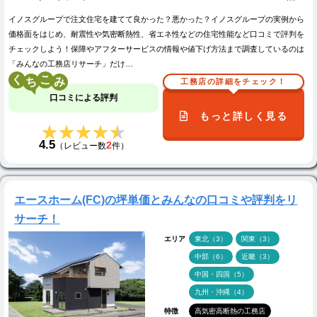
イノスグループで注文住宅を建てて良かった？悪かった？イノスグループの実例から
価格面をはじめ、耐震性や気密断熱性、省エネ性などの住宅性能など口コミで評判を
チェックしよう！保障やアフターサービスの情報や値下げ方法まで調査しているのは
「みんなの工務店リサーチ」だけ…
く
こ
工務店の詳細をチェック！
口コミによる評判
もっと詳しく見る
★★★★★
★★★★★
4.5
2
（レビュー数
件）
エースホーム(FC)の坪単価とみんなの口コミや評判をリ
サーチ！
エリア
東北（3）
関東（3）
中部（6）
近畿（3）
中国・四国（5）
九州・沖縄（4）
特徴
高気密高断熱の工務店