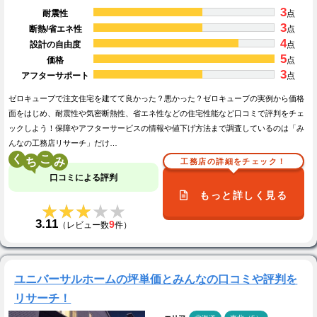
3
耐震性
点
3
断熱/省エネ性
点
4
設計の自由度
点
5
価格
点
3
アフターサポート
点
ゼロキューブで注文住宅を建てて良かった？悪かった？ゼロキューブの実例から価格
面をはじめ、耐震性や気密断熱性、省エネ性などの住宅性能など口コミで評判をチェ
ックしよう！保障やアフターサービスの情報や値下げ方法まで調査しているのは「み
んなの工務店リサーチ」だけ…
く
こ
工務店の詳細をチェック！
口コミによる評判
もっと詳しく見る
★★★★★
★★★★★
3.11
9
（レビュー数
件）
ユニバーサルホームの坪単価とみんなの口コミや評判を
リサーチ！