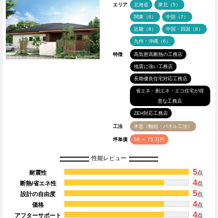
エリア
北海道
東北（5）
関東（6）
中部（7）
近畿（6）
中国・四国（8）
九州・沖縄（6）
特徴
高気密高断熱の工務店
地震に強い工務店
長期優良住宅対応工務店
省エネ・創エネ・エコ住宅が得
意な工務店
ZEH対応工務店
工法
木造（軸組・パネル工法）
坪単価
50 ～ 75 万円
性能レビュー
5
耐震性
点
4
断熱/省エネ性
点
5
設計の自由度
点
4
価格
点
4
アフターサポート
点