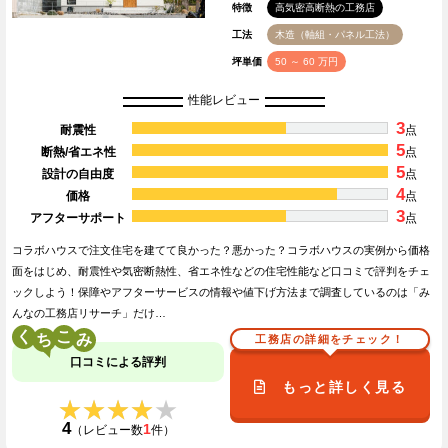
特徴
高気密高断熱の工務店
工法
木造（軸組・パネル工法）
坪単価
50 ～ 60 万円
性能レビュー
3
耐震性
点
5
断熱/省エネ性
点
5
設計の自由度
点
4
価格
点
3
アフターサポート
点
コラボハウスで注文住宅を建てて良かった？悪かった？コラボハウスの実例から価格
面をはじめ、耐震性や気密断熱性、省エネ性などの住宅性能など口コミで評判をチェ
ックしよう！保障やアフターサービスの情報や値下げ方法まで調査しているのは「み
んなの工務店リサーチ」だけ…
く
こ
工務店の詳細をチェック！
口コミによる評判
もっと詳しく見る
★★★★★
★★★★★
4
1
（レビュー数
件）