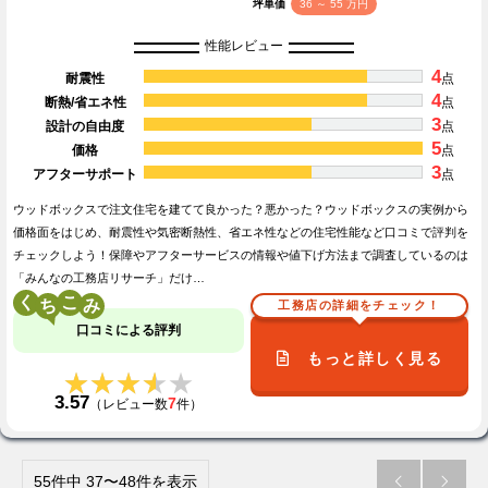
坪単価
36 ～ 55 万円
性能レビュー
4
耐震性
点
4
断熱/省エネ性
点
3
設計の自由度
点
5
価格
点
3
アフターサポート
点
ウッドボックスで注文住宅を建てて良かった？悪かった？ウッドボックスの実例から
価格面をはじめ、耐震性や気密断熱性、省エネ性などの住宅性能など口コミで評判を
チェックしよう！保障やアフターサービスの情報や値下げ方法まで調査しているのは
「みんなの工務店リサーチ」だけ…
く
こ
工務店の詳細をチェック！
口コミによる評判
もっと詳しく見る
★★★★★
★★★★★
3.57
7
（レビュー数
件）
55件中 37〜48件を表示

