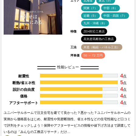
エリア
北海道
東北（5）
関東（7）
中部（6）
近畿（5）
中国・四国（7）
九州・沖縄（8）
特徴
ZEH対応工務店
高気密高断熱の工務店
工法
木造（軸組・パネル工法）
坪単価
50 ～ 72 万円
性能レビュー
4
耐震性
点
5
断熱/省エネ性
点
4
設計の自由度
点
4
価格
点
4
アフターサポート
点
ユニバーサルホームで注文住宅を建てて良かった？悪かった？ユニバーサルホームの
実例から価格面をはじめ、耐震性や気密断熱性、省エネ性などの住宅性能など口コミ
で評判をチェックしよう！保障やアフターサービスの情報や値下げ方法まで調査して
いるのは「みんなの工務店リサーチ」だけ…