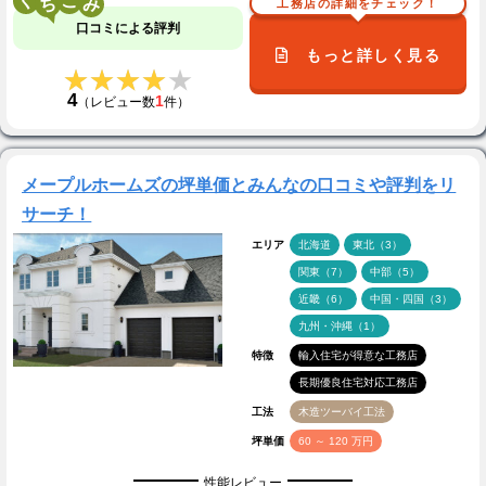
く
こ
工務店の詳細をチェック！
口コミによる評判
もっと詳しく見る
★★★★★
★★★★★
4
1
（レビュー数
件）
メープルホームズの坪単価とみんなの口コミや評判をリ
サーチ！
エリア
北海道
東北（3）
関東（7）
中部（5）
近畿（6）
中国・四国（3）
九州・沖縄（1）
特徴
輸入住宅が得意な工務店
長期優良住宅対応工務店
工法
木造ツーバイ工法
坪単価
60 ～ 120 万円
性能レビュー