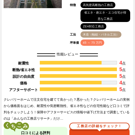
特徴
高気密高断熱の工務店
省エネ・創エネ・エコ住宅が得
意な工務店
ZEH対応工務店
工法
木造（軸組・パネル工法）
坪単価
45 ～ 75 万円
性能レビュー
4
耐震性
点
5
断熱/省エネ性
点
5
設計の自由度
点
4
価格
点
5
アフターサポート
点
クレバリーホームで注文住宅を建てて良かった？悪かった？クレバリーホームの実例
から価格面をはじめ、耐震性や気密断熱性、省エネ性などの住宅性能など口コミで評
判をチェックしよう！保障やアフターサービスの情報や値下げ方法まで調査している
のは「みんなの工務店リサーチ」だけ…
く
こ
工務店の詳細をチェック！
口コミによる評判