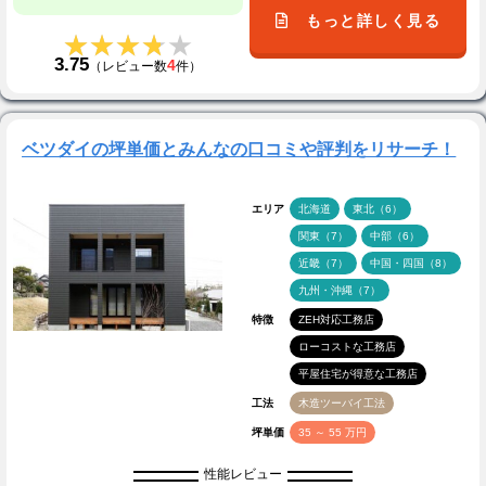
もっと詳しく見る
★★★★★
★★★★★
3.75
4
（レビュー数
件）
ベツダイの坪単価とみんなの口コミや評判をリサーチ！
エリア
北海道
東北（6）
関東（7）
中部（6）
近畿（7）
中国・四国（8）
九州・沖縄（7）
特徴
ZEH対応工務店
ローコストな工務店
平屋住宅が得意な工務店
工法
木造ツーバイ工法
坪単価
35 ～ 55 万円
性能レビュー