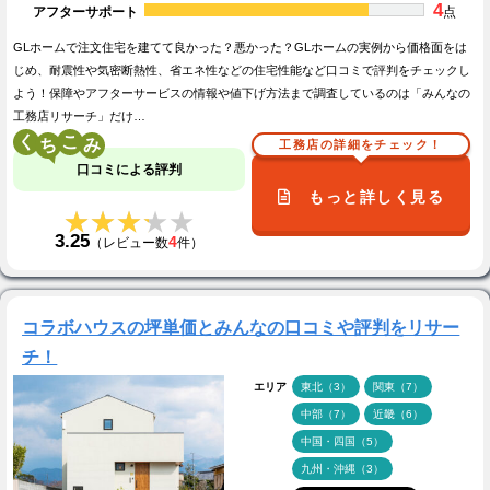
4
アフターサポート
点
GLホームで注文住宅を建てて良かった？悪かった？GLホームの実例から価格面をは
じめ、耐震性や気密断熱性、省エネ性などの住宅性能など口コミで評判をチェックし
よう！保障やアフターサービスの情報や値下げ方法まで調査しているのは「みんなの
工務店リサーチ」だけ…
く
こ
工務店の詳細をチェック！
口コミによる評判
もっと詳しく見る
★★★★★
★★★★★
3.25
4
（レビュー数
件）
コラボハウスの坪単価とみんなの口コミや評判をリサー
チ！
エリア
東北（3）
関東（7）
中部（7）
近畿（6）
中国・四国（5）
九州・沖縄（3）