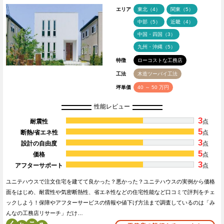
エリア
東北（4）
関東（5）
中部（5）
近畿（4）
中国・四国（3）
九州・沖縄（5）
特徴
ローコストな工務店
工法
木造ツーバイ工法
坪単価
40 ～ 50 万円
性能レビュー
3
耐震性
点
5
断熱/省エネ性
点
3
設計の自由度
点
5
価格
点
3
アフターサポート
点
ユニテハウスで注文住宅を建てて良かった？悪かった？ユニテハウスの実例から価格
面をはじめ、耐震性や気密断熱性、省エネ性などの住宅性能など口コミで評判をチェ
ックしよう！保障やアフターサービスの情報や値下げ方法まで調査しているのは「み
んなの工務店リサーチ」だけ…