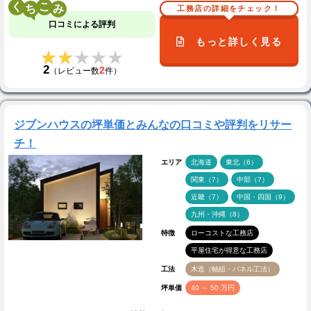
く
こ
工務店の詳細をチェック！
口コミによる評判
もっと詳しく見る
★★★★★
★★★★★
2
2
（レビュー数
件）
ジブンハウスの坪単価とみんなの口コミや評判をリサー
チ！
エリア
北海道
東北（6）
関東（7）
中部（7）
近畿（7）
中国・四国（9）
九州・沖縄（8）
特徴
ローコストな工務店
平屋住宅が得意な工務店
工法
木造（軸組・パネル工法）
坪単価
40 ～ 50 万円