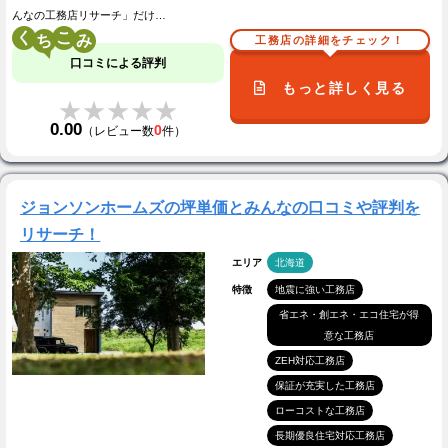
んなの工務店リサーチ」だけ…
く
こ
工務店の詳細をチェック！
口コミによる評判
もっと詳しく見る
★★★★★
★★★★★
0.00
0
（レビュー数
件）
ジョンソンホームズの坪単価とみんなの口コミや評判を
リサーチ！
エリア
北海道
特徴
地震に強い工務店
省エネ・創エネ・エコ住宅が得
意な工務店
ZEH対応工務店
保証が充実した工務店
ローコストな工務店
長期優良住宅対応工務店