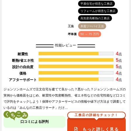
平屋住宅が得意な工務店
リフォームが得意な工務店
高気密高断熱の工務店
工法
木造ツーバイ工法
坪単価
50 ～ 75 万円
性能レビュー
4
耐震性
点
5
断熱/省エネ性
点
5
設計の自由度
点
4
価格
点
4
アフターサポート
点
ジョンソンホームズで注文住宅を建てて良かった？悪かった？ジョンソンホームズの
実例から価格面をはじめ、耐震性や気密断熱性、省エネ性などの住宅性能など口コミ
で評判をチェックしよう！保障やアフターサービスの情報や値下げ方法まで調査して
いるのは「みんなの工務店リサーチ」だけ…
く
こ
工務店の詳細をチェック！
口コミによる評判
もっと詳しく見る