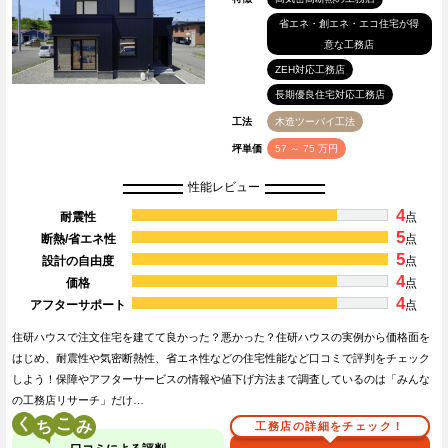
省エネ・創エネ・エコ住宅が得
意な工務店
ZEH対応工務店
長期優良住宅対応工務店
工法
木造ツーバイ工法
坪単価
57 ～ 75 万円
性能レビュー
4
耐震性
点
5
断熱/省エネ性
点
5
設計の自由度
点
4
価格
点
4
アフターサポート
点
住研ハウスで注文住宅を建てて良かった？悪かった？住研ハウスの実例から価格面を
はじめ、耐震性や気密断熱性、省エネ性などの住宅性能など口コミで評判をチェック
しよう！保障やアフターサービスの情報や値下げ方法まで調査しているのは「みんな
の工務店リサーチ」だけ…
く
こ
工務店の詳細をチェック！