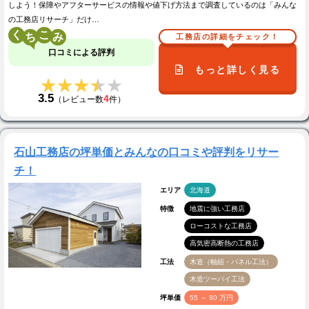
しよう！保障やアフターサービスの情報や値下げ方法まで調査しているのは「みんな
の工務店リサーチ」だけ…
く
こ
工務店の詳細をチェック！
口コミによる評判
もっと詳しく見る
★★★★★
★★★★★
3.5
4
（レビュー数
件）
石山工務店の坪単価とみんなの口コミや評判をリサー
チ！
エリア
北海道
特徴
地震に強い工務店
ローコストな工務店
高気密高断熱の工務店
工法
木造（軸組・パネル工法）
木造ツーバイ工法
坪単価
55 ～ 80 万円