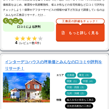
価格面をはじめ、耐震性や気密断熱性、省エネ性などの住宅性能など口コミで評判を
チェックしよう！保障やアフターサービスの情報や値下げ方法まで調査しているのは
「みんなの工務店リサーチ」だけ…
く
こ
工務店の詳細をチェック！
口コミによる評判
もっと詳しく見る
★★★★★
★★★★★
4
4
（レビュー数
件）
インターデコハウスの坪単価とみんなの口コミや評判を
リサーチ！
エリア
北海道
東北（3）
関東（1）
中部（4）
中国・四国（3）
九州・沖縄（2）
特徴
輸入住宅が得意な工務店
高気密高断熱の工務店