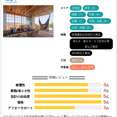
ーチ！
エリア
北海道
東北（6）
関東（7）
中部（9）
近畿（7）
中国・四国（9）
九州・沖縄（8）
特徴
長期優良住宅対応工務店
省エネ・創エネ・エコ住宅が得
意な工務店
ZEH対応工務店
工法
独自工法
坪単価
32.1 ～ 46.9 万円
性能レビュー
4
耐震性
点
4
断熱/省エネ性
点
5
設計の自由度
点
5
価格
点
3
アフターサポート
点
ロイヤルハウスで注文住宅を建てて良かった？悪かった？ロイヤルハウスの実例から