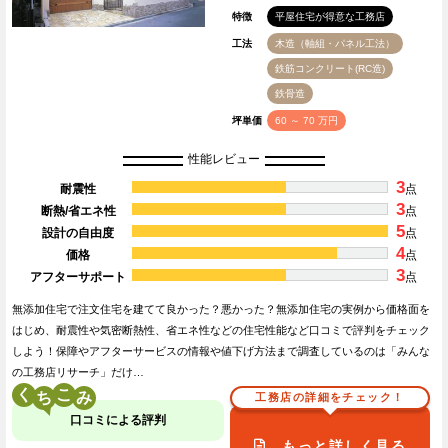
特徴
平屋住宅が得意な工務店
工法
木造（軸組・パネル工法）
鉄筋コンクリート(RC造)
鉄骨造
坪単価
60 ～ 70 万円
性能レビュー
3
耐震性
点
3
断熱/省エネ性
点
5
設計の自由度
点
4
価格
点
3
アフターサポート
点
無添加住宅で注文住宅を建てて良かった？悪かった？無添加住宅の実例から価格面を
はじめ、耐震性や気密断熱性、省エネ性などの住宅性能など口コミで評判をチェック
しよう！保障やアフターサービスの情報や値下げ方法まで調査しているのは「みんな
の工務店リサーチ」だけ…
く
こ
工務店の詳細をチェック！
口コミによる評判
もっと詳しく見る