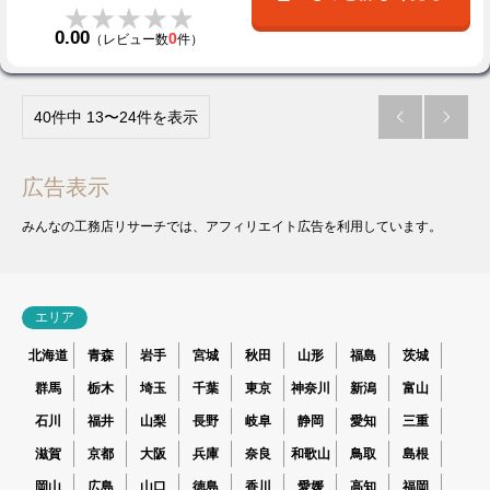
★★★★★
★★★★★
0.00
0
（レビュー数
件）
40件中 13〜24件を表示


広告表示
みんなの工務店リサーチでは、アフィリエイト広告を利用しています。
エリア
北海道
青森
岩手
宮城
秋田
山形
福島
茨城
群馬
栃木
埼玉
千葉
東京
神奈川
新潟
富山
石川
福井
山梨
長野
岐阜
静岡
愛知
三重
滋賀
京都
大阪
兵庫
奈良
和歌山
鳥取
島根
岡山
広島
山口
徳島
香川
愛媛
高知
福岡