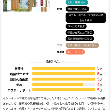
九州・沖縄（8）
特徴
地震に強い工務店
省エネ・創エネ・エコ住宅が得
意な工務店
ZEH対応工務店
保証が充実した工務店
高気密高断熱の工務店
工法
木造（軸組・パネル工法）
坪単価
40 ～ 75 万円
性能レビュー
5
耐震性
点
5
断熱/省エネ性
点
5
設計の自由度
点
4
価格
点
5
アフターサポート
点
イシンホームで注文住宅を建てて良かった？悪かった？イシンホームの実例から価格
面をはじめ、耐震性や気密断熱性、省エネ性などの住宅性能など口コミで評判をチェ
ックしよう！保障やアフターサービスの情報や値下げ方法まで調査しているのは「み