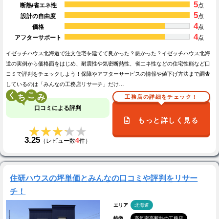
5
断熱/省エネ性
点
5
設計の自由度
点
4
価格
点
4
アフターサポート
点
イゼッチハウス北海道で注文住宅を建てて良かった？悪かった？イゼッチハウス北海
道の実例から価格面をはじめ、耐震性や気密断熱性、省エネ性などの住宅性能など口
コミで評判をチェックしよう！保障やアフターサービスの情報や値下げ方法まで調査
しているのは「みんなの工務店リサーチ」だけ…
く
こ
工務店の詳細をチェック！
口コミによる評判
もっと詳しく見る
★★★★★
★★★★★
3.25
4
（レビュー数
件）
住研ハウスの坪単価とみんなの口コミや評判をリサー
チ！
エリア
北海道
特徴
高気密高断熱の工務店