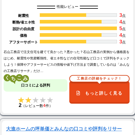
性能レビュー
3
耐震性
点
4
断熱/省エネ性
点
5
設計の自由度
点
4
価格
点
3
アフターサポート
点
石山工務店で注文住宅を建てて良かった？悪かった？石山工務店の実例から価格面を
はじめ、耐震性や気密断熱性、省エネ性などの住宅性能など口コミで評判をチェック
しよう！保障やアフターサービスの情報や値下げ方法まで調査しているのは「みんな
の工務店リサーチ」だけ…
く
こ
工務店の詳細をチェック！
口コミによる評判
もっと詳しく見る
★★★★★
★★★★★
2
4
（レビュー数
件）
大進ホームの坪単価とみんなの口コミや評判をリサー