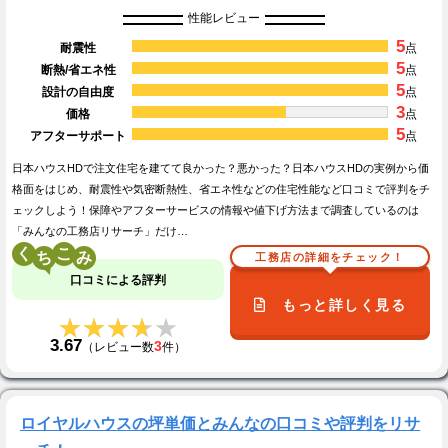
性能レビュー
5
耐震性
点
5
断熱/省エネ性
点
5
設計の自由度
点
3
価格
点
5
アフターサポート
点
日本ハウスHDで注文住宅を建てて良かった？悪かった？日本ハウスHDの実例から価
格面をはじめ、耐震性や気密断熱性、省エネ性などの住宅性能など口コミで評判をチ
ェックしよう！保障やアフターサービスの情報や値下げ方法まで調査しているのは
「みんなの工務店リサーチ」だけ…
く
こ
工務店の詳細をチェック！
口コミによる評判
もっと詳しく見る
★★★★★
★★★★★
3.67
3
（レビュー数
件）
ロイヤルハウスの坪単価とみんなの口コミや評判をリサ