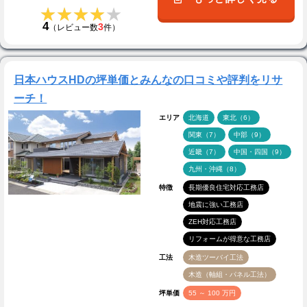
★★★★★
★★★★★
4
3
（レビュー数
件）
日本ハウスHDの坪単価とみんなの口コミや評判をリサ
ーチ！
エリア
北海道
東北（6）
関東（7）
中部（9）
近畿（7）
中国・四国（9）
九州・沖縄（8）
特徴
長期優良住宅対応工務店
地震に強い工務店
ZEH対応工務店
リフォームが得意な工務店
工法
木造ツーバイ工法
木造（軸組・パネル工法）
坪単価
55 ～ 100 万円