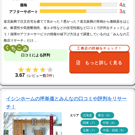
4
価格
点
3
アフターサポート
点
道北振興で注文住宅を建てて良かった？悪かった？道北振興の実例から価格面をはじ
め、耐震性や気密断熱性、省エネ性などの住宅性能など口コミで評判をチェックしよ
う！保障やアフターサービスの情報や値下げ方法まで調査しているのは「みんなの工
務店リサーチ」だけ…
く
こ
工務店の詳細をチェック！
口コミによる評判
もっと詳しく見る
★★★★★
★★★★★
3.67
3
（レビュー数
件）
イシンホームの坪単価とみんなの口コミや評判をリサー
チ！
エリア
北海道
東北（6）
関東（7）
中部（9）
近畿（7）
中国・四国（9）