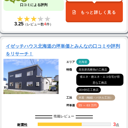
口コミによる評判
もっと詳しく見る
★★★★★
★★★★★
3.25
4
（レビュー数
件）
イゼッチハウス北海道の坪単価とみんなの口コミや評判
をリサーチ！
エリア
北海道
特徴
高気密高断熱の工務店
省エネ・創エネ・エコ住宅が得
意な工務店
ZEH対応工務店
工法
木造（軸組・パネル工法）
坪単価
55 ～ 63 万円
性能レビュー
3
耐震性
点