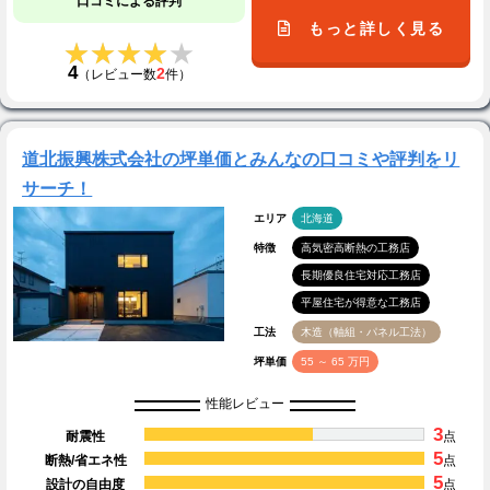
口コミによる評判
もっと詳しく見る
★★★★★
★★★★★
4
2
（レビュー数
件）
道北振興株式会社の坪単価とみんなの口コミや評判をリ
サーチ！
エリア
北海道
特徴
高気密高断熱の工務店
長期優良住宅対応工務店
平屋住宅が得意な工務店
工法
木造（軸組・パネル工法）
坪単価
55 ～ 65 万円
性能レビュー
3
耐震性
点
5
断熱/省エネ性
点
5
設計の自由度
点