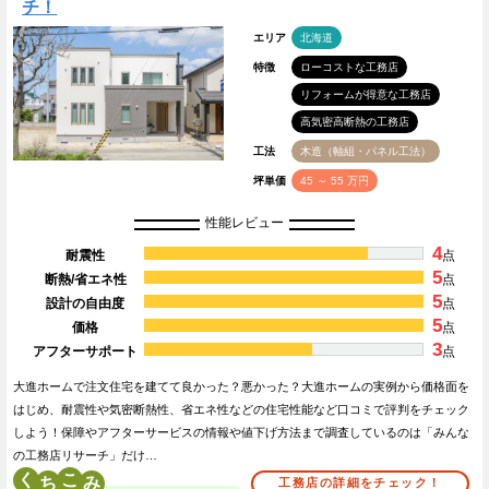
チ！
エリア
北海道
特徴
ローコストな工務店
リフォームが得意な工務店
高気密高断熱の工務店
工法
木造（軸組・パネル工法）
坪単価
45 ～ 55 万円
性能レビュー
4
耐震性
点
5
断熱/省エネ性
点
5
設計の自由度
点
5
価格
点
3
アフターサポート
点
大進ホームで注文住宅を建てて良かった？悪かった？大進ホームの実例から価格面を
はじめ、耐震性や気密断熱性、省エネ性などの住宅性能など口コミで評判をチェック
しよう！保障やアフターサービスの情報や値下げ方法まで調査しているのは「みんな
の工務店リサーチ」だけ…
く
こ
工務店の詳細をチェック！