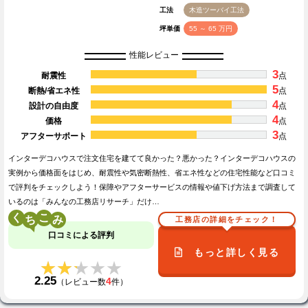
工法
木造ツーバイ工法
坪単価
55 ～ 65 万円
性能レビュー
3
耐震性
点
5
断熱/省エネ性
点
4
設計の自由度
点
4
価格
点
3
アフターサポート
点
インターデコハウスで注文住宅を建てて良かった？悪かった？インターデコハウスの
実例から価格面をはじめ、耐震性や気密断熱性、省エネ性などの住宅性能など口コミ
で評判をチェックしよう！保障やアフターサービスの情報や値下げ方法まで調査して
いるのは「みんなの工務店リサーチ」だけ…
く
こ
工務店の詳細をチェック！
口コミによる評判
もっと詳しく見る
★★★★★
★★★★★
2.25
4
（レビュー数
件）