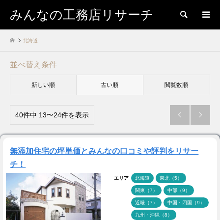
みんなの工務店リサーチ
検索
北海道
並べ替え条件
新しい順
古い順
閲覧数順
40件中 13〜24件を表示


無添加住宅の坪単価とみんなの口コミや評判をリサー
チ！
エリア
北海道
東北（5）
関東（7）
中部（9）
近畿（7）
中国・四国（9）
九州・沖縄（8）