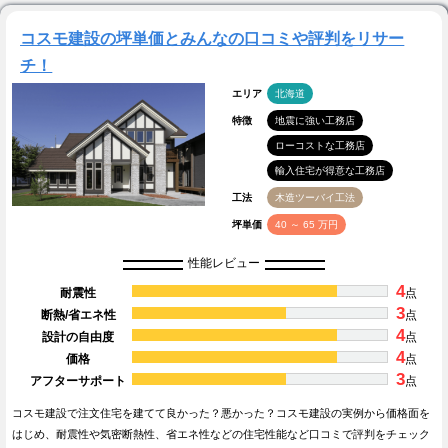
コスモ建設の坪単価とみんなの口コミや評判をリサー
チ！
エリア
北海道
特徴
地震に強い工務店
ローコストな工務店
輸入住宅が得意な工務店
工法
木造ツーバイ工法
坪単価
40 ～ 65 万円
性能レビュー
4
耐震性
点
3
断熱/省エネ性
点
4
設計の自由度
点
4
価格
点
3
アフターサポート
点
コスモ建設で注文住宅を建てて良かった？悪かった？コスモ建設の実例から価格面を
はじめ、耐震性や気密断熱性、省エネ性などの住宅性能など口コミで評判をチェック