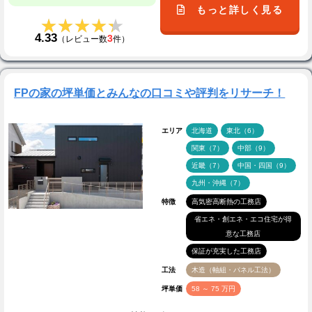
もっと詳しく見る
★★★★★
★★★★★
4.33
3
（レビュー数
件）
FPの家の坪単価とみんなの口コミや評判をリサーチ！
エリア
北海道
東北（6）
関東（7）
中部（9）
近畿（7）
中国・四国（9）
九州・沖縄（7）
特徴
高気密高断熱の工務店
省エネ・創エネ・エコ住宅が得
意な工務店
保証が充実した工務店
工法
木造（軸組・パネル工法）
坪単価
58 ～ 75 万円