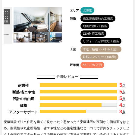
エリア
北海道
特徴
高気密高断熱の工務店
地震に強い工務店
ZEH対応工務店
リフォームが得意な工務店
工法
木造（軸組・パネル工法）
鉄筋コンクリート(RC造)
坪単価
55 ～ 75 万円
性能レビュー
5
耐震性
点
5
断熱/省エネ性
点
5
設計の自由度
点
4
価格
点
3
アフターサポート
点
安藤建設で注文住宅を建てて良かった？悪かった？安藤建設の実例から価格面をはじ
め、耐震性や気密断熱性、省エネ性などの住宅性能など口コミで評判をチェックしよ
う！保障やアフターサービスの情報や値下げ方法まで調査しているのは「みんなの工