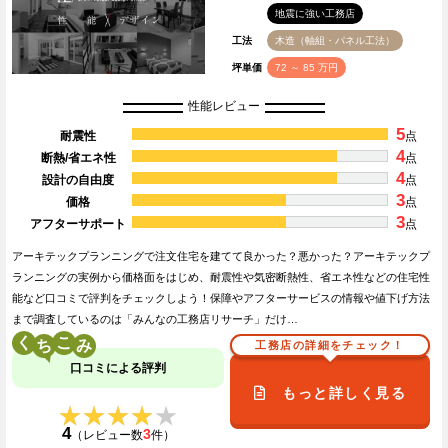
地震に強い工務店
工法
木造（軸組・パネル工法）
坪単価
72 ～ 85 万円
性能レビュー
5
耐震性
点
4
断熱/省エネ性
点
4
設計の自由度
点
3
価格
点
3
アフターサポート
点
アーキテックプランニングで注文住宅を建てて良かった？悪かった？アーキテックプ
ランニングの実例から価格面をはじめ、耐震性や気密断熱性、省エネ性などの住宅性
能など口コミで評判をチェックしよう！保障やアフターサービスの情報や値下げ方法
まで調査しているのは「みんなの工務店リサーチ」だけ…
く
こ
工務店の詳細をチェック！
口コミによる評判
もっと詳しく見る
★★★★★
★★★★★
4
3
（レビュー数
件）