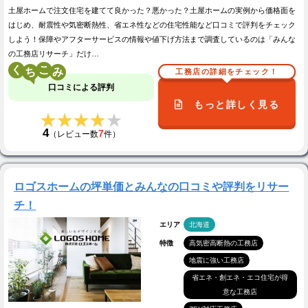
土屋ホームで注文住宅を建てて良かった？悪かった？土屋ホームの実例から価格面を
はじめ、耐震性や気密断熱性、省エネ性などの住宅性能など口コミで評判をチェック
しよう！保障やアフターサービスの情報や値下げ方法まで調査しているのは「みんな
の工務店リサーチ」だけ…
く
こ
工務店の詳細をチェック！
口コミによる評判
もっと詳しく見る
★★★★★
★★★★★
4
7
（レビュー数
件）
ロゴスホームの坪単価とみんなの口コミや評判をリサー
チ！
エリア
北海道
特徴
高気密高断熱の工務店
地震に強い工務店
省エネ・創エネ・エコ住宅が得
意な工務店