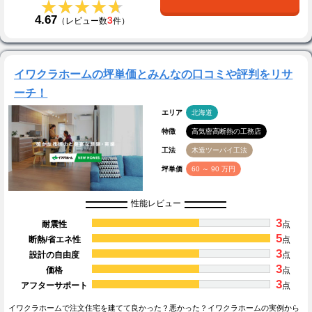
★★★★★
★★★★★
4.67
3
（レビュー数
件）
イワクラホームの坪単価とみんなの口コミや評判をリサ
ーチ！
エリア
北海道
特徴
高気密高断熱の工務店
工法
木造ツーバイ工法
坪単価
60 ～ 90 万円
性能レビュー
3
耐震性
点
5
断熱/省エネ性
点
3
設計の自由度
点
3
価格
点
3
アフターサポート
点
イワクラホームで注文住宅を建てて良かった？悪かった？イワクラホームの実例から