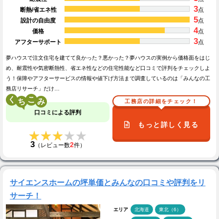
3
断熱/省エネ性
点
5
設計の自由度
点
4
価格
点
3
アフターサポート
点
夢ハウスで注文住宅を建てて良かった？悪かった？夢ハウスの実例から価格面をはじ
め、耐震性や気密断熱性、省エネ性などの住宅性能など口コミで評判をチェックしよ
う！保障やアフターサービスの情報や値下げ方法まで調査しているのは「みんなの工
務店リサーチ」だけ…
く
こ
工務店の詳細をチェック！
口コミによる評判
もっと詳しく見る
★★★★★
★★★★★
3
2
（レビュー数
件）
サイエンスホームの坪単価とみんなの口コミや評判をリ
サーチ！
エリア
北海道
東北（6）