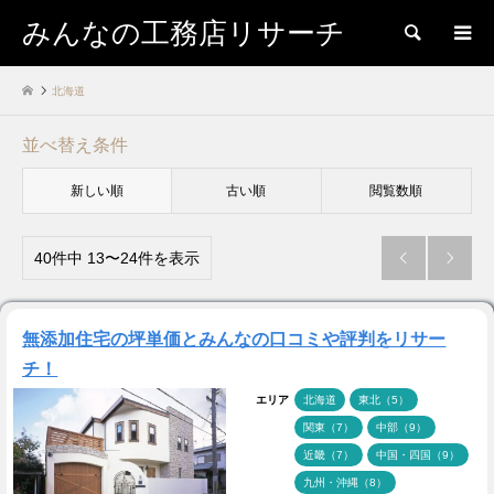
みんなの工務店リサーチ
検索
北海道
並べ替え条件
新しい順
古い順
閲覧数順
40件中 13〜24件を表示


無添加住宅の坪単価とみんなの口コミや評判をリサー
チ！
エリア
北海道
東北（5）
関東（7）
中部（9）
近畿（7）
中国・四国（9）
九州・沖縄（8）