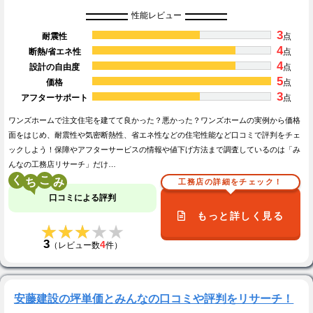
性能レビュー
3
耐震性
点
4
断熱/省エネ性
点
4
設計の自由度
点
5
価格
点
3
アフターサポート
点
ワンズホームで注文住宅を建てて良かった？悪かった？ワンズホームの実例から価格
面をはじめ、耐震性や気密断熱性、省エネ性などの住宅性能など口コミで評判をチェ
ックしよう！保障やアフターサービスの情報や値下げ方法まで調査しているのは「み
んなの工務店リサーチ」だけ…
く
こ
工務店の詳細をチェック！
口コミによる評判
もっと詳しく見る
★★★★★
★★★★★
3
4
（レビュー数
件）
安藤建設の坪単価とみんなの口コミや評判をリサーチ！