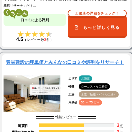
務店リサーチ」だけ…
く
こ
工務店の詳細をチェック！
口コミによる評判
もっと詳しく見る
★★★★★
★★★★★
4.5
2
（レビュー数
件）
豊栄建設の坪単価とみんなの口コミや評判をリサーチ！
エリア
北海道
特徴
ローコストな工務店
工法
木造（軸組・パネル工法）
坪単価
55 ～ 75 万円
性能レビュー
3
耐震性
点
3