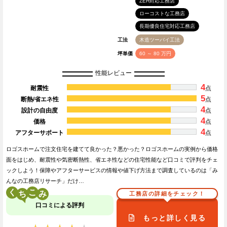
ZEH対応工務店
ローコストな工務店
長期優良住宅対応工務店
工法
木造ツーバイ工法
坪単価
60 ～ 80 万円
性能レビュー
4
耐震性
点
5
断熱/省エネ性
点
4
設計の自由度
点
4
価格
点
4
アフターサポート
点
ロゴスホームで注文住宅を建てて良かった？悪かった？ロゴスホームの実例から価格
面をはじめ、耐震性や気密断熱性、省エネ性などの住宅性能など口コミで評判をチェ
ックしよう！保障やアフターサービスの情報や値下げ方法まで調査しているのは「み
んなの工務店リサーチ」だけ…
く
こ
工務店の詳細をチェック！
口コミによる評判
もっと詳しく見る