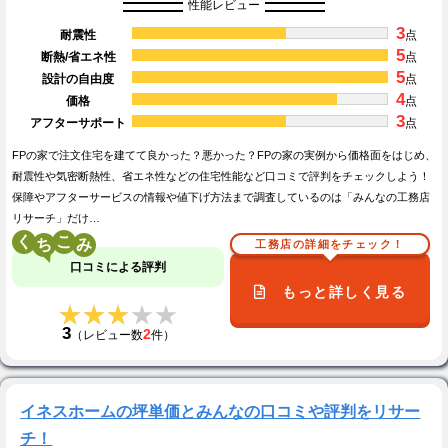
性能レビュー
3
耐震性
点
5
断熱/省エネ性
点
5
設計の自由度
点
4
価格
点
3
アフターサポート
点
FPの家で注文住宅を建てて良かった？悪かった？FPの家の実例から価格面をはじめ、
耐震性や気密断熱性、省エネ性などの住宅性能など口コミで評判をチェックしよう！
保障やアフターサービスの情報や値下げ方法まで調査しているのは「みんなの工務店
リサーチ」だけ…
く
こ
工務店の詳細をチェック！
口コミによる評判
もっと詳しく見る
★★★★★
★★★★★
3
2
（レビュー数
件）
イネスホームの坪単価とみんなの口コミや評判をリサー
チ！