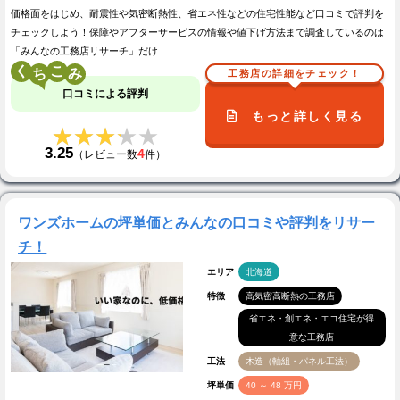
価格面をはじめ、耐震性や気密断熱性、省エネ性などの住宅性能など口コミで評判を
チェックしよう！保障やアフターサービスの情報や値下げ方法まで調査しているのは
「みんなの工務店リサーチ」だけ…
く
こ
工務店の詳細をチェック！
口コミによる評判
もっと詳しく見る
★★★★★
★★★★★
3.25
4
（レビュー数
件）
ワンズホームの坪単価とみんなの口コミや評判をリサー
チ！
エリア
北海道
特徴
高気密高断熱の工務店
省エネ・創エネ・エコ住宅が得
意な工務店
工法
木造（軸組・パネル工法）
坪単価
40 ～ 48 万円