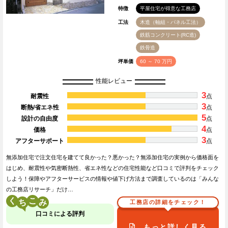
特徴
平屋住宅が得意な工務店
工法
木造（軸組・パネル工法）
鉄筋コンクリート(RC造)
鉄骨造
坪単価
60 ～ 70 万円
性能レビュー
3
耐震性
点
3
断熱/省エネ性
点
5
設計の自由度
点
4
価格
点
3
アフターサポート
点
無添加住宅で注文住宅を建てて良かった？悪かった？無添加住宅の実例から価格面を
はじめ、耐震性や気密断熱性、省エネ性などの住宅性能など口コミで評判をチェック
しよう！保障やアフターサービスの情報や値下げ方法まで調査しているのは「みんな
の工務店リサーチ」だけ…
く
こ
工務店の詳細をチェック！
口コミによる評判
もっと詳しく見る