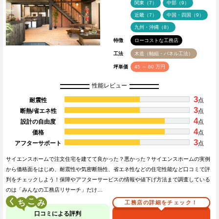
関東（7）
中部（9）
近畿（7）
中国・四国（9）
九州・沖縄（8）
特徴
ローコストな工務店
工法
木造（軸組・パネル工法）
坪単価
45 ～ 60 万円
性能レビュー
3
耐震性
点
3
断熱/省エネ性
点
4
設計の自由度
点
4
価格
点
3
アフターサポート
点
サイエンスホームで注文住宅を建てて良かった？悪かった？サイエンスホームの実例
から価格面をはじめ、耐震性や気密断熱性、省エネ性などの住宅性能など口コミで評
判をチェックしよう！保障やアフターサービスの情報や値下げ方法まで調査している
のは「みんなの工務店リサーチ」だけ…
く
こ
工務店の詳細をチェック！
口コミによる評判