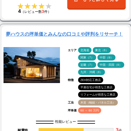
★★★★★
★★★★★
4
3
（レビュー数
件）
夢ハウスの坪単価とみんなの口コミや評判をリサーチ！
エリア
北海道
東北（6）
関東（7）
中部（9）
近畿（7）
中国・四国（9）
九州・沖縄（8）
特徴
ZEH対応工務店
平屋住宅が得意な工務店
リフォームが得意な工務店
工法
木造（軸組・パネル工法）
坪単価
60 ～ 80 万円
性能レビュー
3
耐震性
点