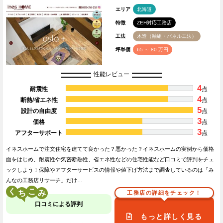
エリア
北海道
特徴
ZEH対応工務店
工法
木造（軸組・パネル工法）
坪単価
65 ～ 80 万円
性能レビュー
4
耐震性
点
4
断熱/省エネ性
点
5
設計の自由度
点
3
価格
点
3
アフターサポート
点
イネスホームで注文住宅を建てて良かった？悪かった？イネスホームの実例から価格
面をはじめ、耐震性や気密断熱性、省エネ性などの住宅性能など口コミで評判をチェ
ックしよう！保障やアフターサービスの情報や値下げ方法まで調査しているのは「み
んなの工務店リサーチ」だけ…
く
こ
工務店の詳細をチェック！
口コミによる評判
もっと詳しく見る