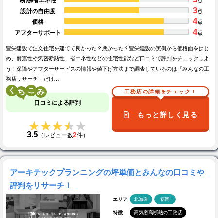
断熱/省エネ性
点
3
設計の自由度
点
4
価格
点
4
アフターサポート
点
豊栄建設で注文住宅を建てて良かった？悪かった？豊栄建設の実例から価格面をはじ
め、耐震性や気密断熱性、省エネ性などの住宅性能など口コミで評判をチェックしよ
う！保障やアフターサービスの情報や値下げ方法まで調査しているのは「みんなの工
務店リサーチ」だけ…
く
こ
工務店の詳細をチェック！
口コミによる評判
もっと詳しく見る
★★★★★
★★★★★
3.5
2
（レビュー数
件）
アーキテックプランニングの坪単価とみんなの口コミや
評判をリサーチ！
エリア
北海道
福岡
特徴
高気密高断熱の工務店