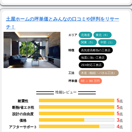
土屋ホームの坪単価とみんなの口コミや評判をリサー
チ！
エリア
北海道
東北（6）
関東（5）
中部（1）
特徴
高気密高断熱の工務店
地震に強い工務店
ZEH対応工務店
工法
木造（軸組・パネル工法）
坪単価
65 ～ 80 万円
性能レビュー
5
耐震性
点
5
断熱/省エネ性
点
5
設計の自由度
点
3
価格
点
4
アフターサポート
点