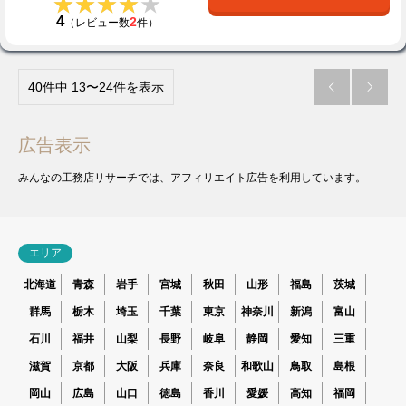
★★★★★
★★★★★
4
2
（レビュー数
件）
40件中 13〜24件を表示


広告表示
みんなの工務店リサーチでは、アフィリエイト広告を利用しています。
エリア
北海道
青森
岩手
宮城
秋田
山形
福島
茨城
群馬
栃木
埼玉
千葉
東京
神奈川
新潟
富山
石川
福井
山梨
長野
岐阜
静岡
愛知
三重
滋賀
京都
大阪
兵庫
奈良
和歌山
鳥取
島根
岡山
広島
山口
徳島
香川
愛媛
高知
福岡