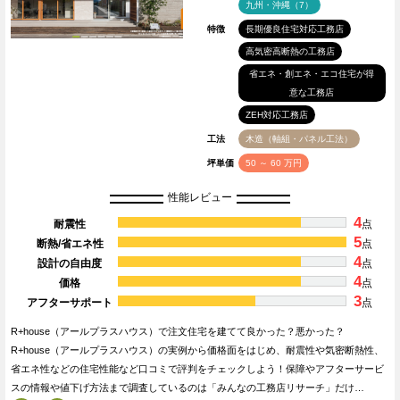
九州・沖縄（7）
特徴
長期優良住宅対応工務店
高気密高断熱の工務店
省エネ・創エネ・エコ住宅が得
意な工務店
ZEH対応工務店
工法
木造（軸組・パネル工法）
坪単価
50 ～ 60 万円
性能レビュー
4
耐震性
点
5
断熱/省エネ性
点
4
設計の自由度
点
4
価格
点
3
アフターサポート
点
R+house（アールプラスハウス）で注文住宅を建てて良かった？悪かった？
R+house（アールプラスハウス）の実例から価格面をはじめ、耐震性や気密断熱性、
省エネ性などの住宅性能など口コミで評判をチェックしよう！保障やアフターサービ
スの情報や値下げ方法まで調査しているのは「みんなの工務店リサーチ」だけ…