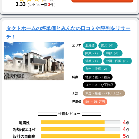
3.33
3
（レビュー数
件）
タクトホームの坪単価とみんなの口コミや評判をリサー
チ！
エリア
北海道
東北（4）
関東（7）
中部（4）
近畿（1）
中国・四国（3）
九州・沖縄（2）
特徴
地震に強い工務店
ローコストな工務店
工法
木造（軸組・パネル工法）
坪単価
50 ～ 58 万円
性能レビュー
4
耐震性
点
4
断熱/省エネ性
点
5
設計の自由度
点