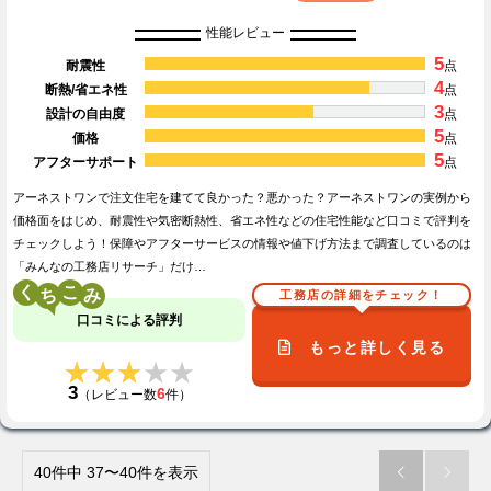
性能レビュー
5
耐震性
点
4
断熱/省エネ性
点
3
設計の自由度
点
5
価格
点
5
アフターサポート
点
アーネストワンで注文住宅を建てて良かった？悪かった？アーネストワンの実例から
価格面をはじめ、耐震性や気密断熱性、省エネ性などの住宅性能など口コミで評判を
チェックしよう！保障やアフターサービスの情報や値下げ方法まで調査しているのは
「みんなの工務店リサーチ」だけ…
く
こ
工務店の詳細をチェック！
口コミによる評判
もっと詳しく見る
★★★★★
★★★★★
3
6
（レビュー数
件）
40件中 37〜40件を表示

