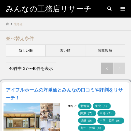
みんなの工務店リサーチ
検索
北海道
並べ替え条件
新しい順
古い順
閲覧数順
40件中 37〜40件を表示


アイフルホームの坪単価とみんなの口コミや評判をリサ
ーチ！
エリア
北海道
東北（6）
関東（7）
中部（7）
近畿（5）
中国・四国（9）
九州・沖縄（8）