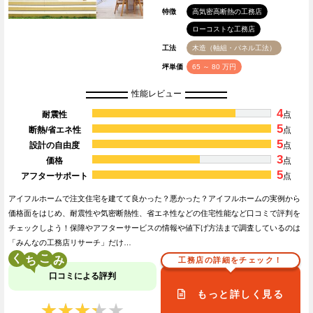
特徴
高気密高断熱の工務店
ローコストな工務店
工法
木造（軸組・パネル工法）
坪単価
65 ～ 80 万円
性能レビュー
4
耐震性
点
5
断熱/省エネ性
点
5
設計の自由度
点
3
価格
点
5
アフターサポート
点
アイフルホームで注文住宅を建てて良かった？悪かった？アイフルホームの実例から
価格面をはじめ、耐震性や気密断熱性、省エネ性などの住宅性能など口コミで評判を
チェックしよう！保障やアフターサービスの情報や値下げ方法まで調査しているのは
「みんなの工務店リサーチ」だけ…
く
こ
工務店の詳細をチェック！
口コミによる評判
もっと詳しく見る
★★★★★
★★★★★