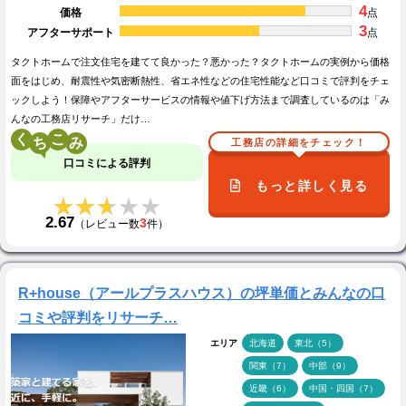
4
価格
点
3
アフターサポート
点
タクトホームで注文住宅を建てて良かった？悪かった？タクトホームの実例から価格
面をはじめ、耐震性や気密断熱性、省エネ性などの住宅性能など口コミで評判をチェ
ックしよう！保障やアフターサービスの情報や値下げ方法まで調査しているのは「み
んなの工務店リサーチ」だけ…
く
こ
工務店の詳細をチェック！
口コミによる評判
もっと詳しく見る
★★★★★
★★★★★
2.67
3
（レビュー数
件）
R+house（アールプラスハウス）の坪単価とみんなの口
コミや評判をリサーチ…
エリア
北海道
東北（5）
関東（7）
中部（9）
近畿（6）
中国・四国（7）