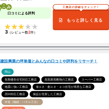
こ
工務店の詳細をチェック！
口コミによる評判
もっと詳しく見る
★★★★★
★★★★★
3
2
（レビュー数
件）
藤建設興業の坪単価とみんなの口コミや評判をリサーチ！
ア
岡山
長期優良住宅対応工務店
高気密高断熱の工務店
スーパー工務店
地震に強い工務店
省エネ・創エネ・エコ住宅が得意な工務店
ZEH対応工務店
保証が充実した工務店
木造（軸組・パネル工法）