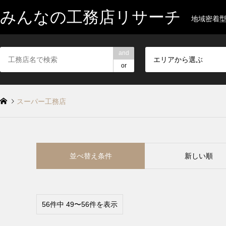
みんなの工務店リサーチ
地域密着
and
エリアから選ぶ
or
スーパー工務店
並べ替え条件
新しい順
56件中 49〜56件を表示