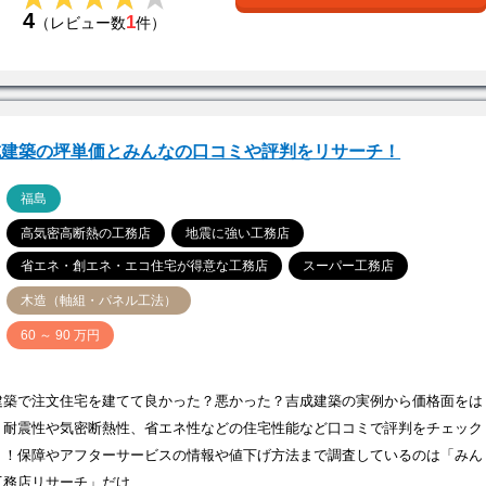
4
1
（レビュー数
件）
成建築の坪単価とみんなの口コミや評判をリサーチ！
ア
福島
高気密高断熱の工務店
地震に強い工務店
省エネ・創エネ・エコ住宅が得意な工務店
スーパー工務店
木造（軸組・パネル工法）
価
60 ～ 90 万円
建築で注文住宅を建てて良かった？悪かった？吉成建築の実例から価格面をは
、耐震性や気密断熱性、省エネ性などの住宅性能など口コミで評判をチェック
う！保障やアフターサービスの情報や値下げ方法まで調査しているのは「みん
工務店リサーチ」だけ…