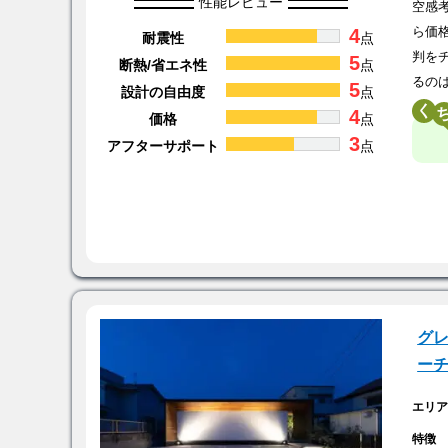
性能レビュー
空感考
4
ら価
耐震性
点
判を
5
断熱/省エネ性
点
るの
5
設計の自由度
点
く
4
価格
点
3
アフターサポート
点
グレ
ー
エリ
特徴