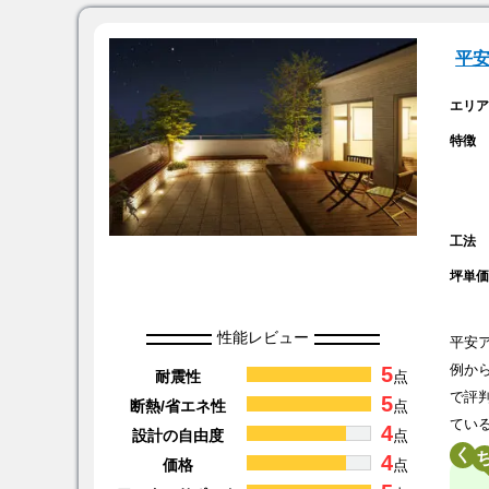
平
エリ
特徴
工法
坪単
性能レビュー
平安
5
例か
耐震性
点
で評
5
断熱/省エネ性
点
てい
4
設計の自由度
点
く
4
価格
点