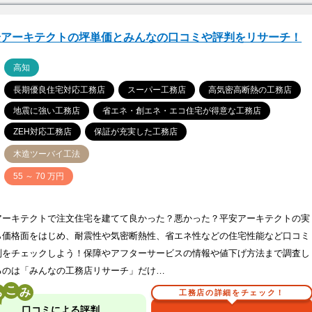
安アーキテクトの坪単価とみんなの口コミや評判をリサーチ！
ア
高知
長期優良住宅対応工務店
スーパー工務店
高気密高断熱の工務店
地震に強い工務店
省エネ・創エネ・エコ住宅が得意な工務店
ZEH対応工務店
保証が充実した工務店
木造ツーバイ工法
価
55 ～ 70 万円
アーキテクトで注文住宅を建てて良かった？悪かった？平安アーキテクトの実
ら価格面をはじめ、耐震性や気密断熱性、省エネ性などの住宅性能など口コミ
判をチェックしよう！保障やアフターサービスの情報や値下げ方法まで調査し
るのは「みんなの工務店リサーチ」だけ…
こ
工務店の詳細をチェック！
口コミによる評判