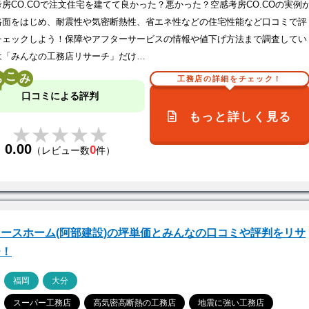
房CO.COで注文住宅を建てて良かった？悪かった？空感考房CO.COの実例
格面をはじめ、耐震性や気密断熱性、省エネ性などの住宅性能など口コミで評
チェックしよう！保障やアフターサービスの情報や値下げ方法まで調査してい
は「みんなの工務店リサーチ」だけ…
こ
工務店の詳細をチェック！
口コミによる評判
もっと詳しく見る
★★★★★
★★★★★
0.00
0
（レビュー数
件）
ースホーム(阿部建設)の坪単価とみんなの口コミや評判をリサ
チ！
ア
福岡
大分
スーパー工務店
高気密高断熱の工務店
地震に強い工務店