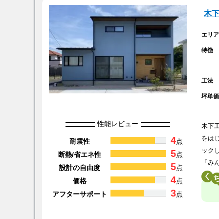
木下
エリ
特徴
工法
坪単
性能レビュー
木下
4
をは
耐震性
点
ック
5
断熱/省エネ性
点
「み
5
設計の自由度
点
く
4
価格
点
3
アフターサポート
点