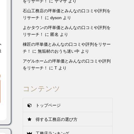
をリサーチ！
に
ヤマサ
より
石山工務店の坪単価とみんなの口コミや評判を
リサーチ！
に
dyson
より
よかタウンの坪単価とみんなの口コミや評判を
リサーチ！
に
匿名
より
ム
棟匠の坪単価とみんなの口コミや評判をリサー
チ！
に
無垢材のおうち迷い中
より
性
アゲルホームの坪単価とみんなの口コミや評判
をリサーチ！
に
T
より
コンテンツ
トップページ
得する工務店の選び方
工務店ランキング