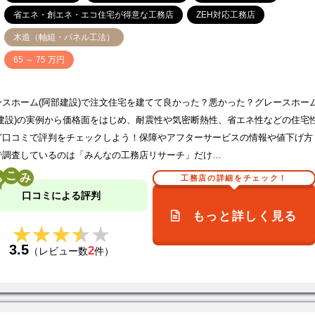
省エネ・創エネ・エコ住宅が得意な工務店
ZEH対応工務店
木造（軸組・パネル工法）
価
65 ～ 75 万円
ースホーム(阿部建設)で注文住宅を建てて良かった？悪かった？グレースホー
部建設)の実例から価格面をはじめ、耐震性や気密断熱性、省エネ性などの住宅
ど口コミで評判をチェックしよう！保障やアフターサービスの情報や値下げ方
で調査しているのは「みんなの工務店リサーチ」だけ…
こ
工務店の詳細をチェック！
口コミによる評判
もっと詳しく見る
★★★★★
★★★★★
3.5
2
（レビュー数
件）