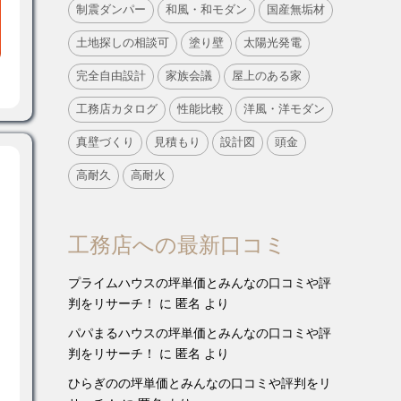
制震ダンパー
和風・和モダン
国産無垢材
土地探しの相談可
塗り壁
太陽光発電
完全自由設計
家族会議
屋上のある家
工務店カタログ
性能比較
洋風・洋モダン
真壁づくり
見積もり
設計図
頭金
高耐久
高耐火
工務店への最新口コミ
プライムハウスの坪単価とみんなの口コミや評
判をリサーチ！
に
匿名
より
パパまるハウスの坪単価とみんなの口コミや評
判をリサーチ！
に
匿名
より
ひらぎのの坪単価とみんなの口コミや評判をリ