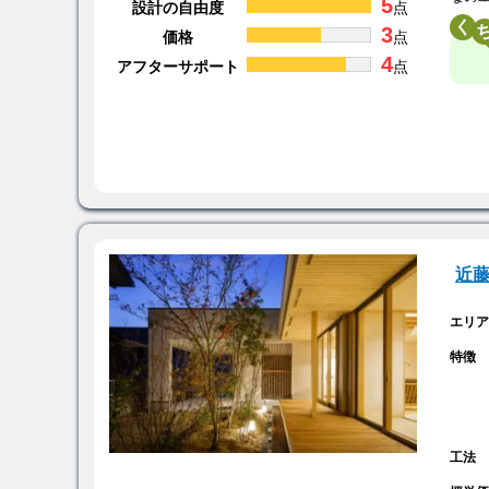
5
設計の自由度
点
く
3
価格
点
4
アフターサポート
点
近
エリ
特徴
工法