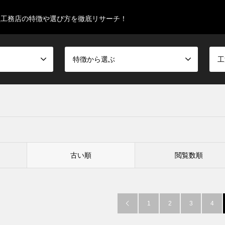
型工務店の特徴や選び方を徹底リサーチ！
特徴から選ぶ
工
古い順
閲覧数順
1
2
3
4
