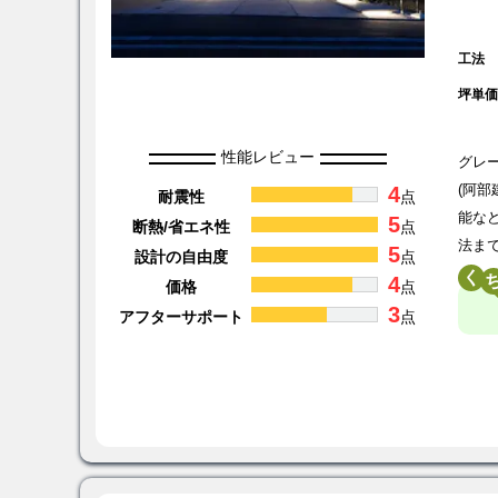
工法
坪単
性能レビュー
グレ
4
(阿
耐震性
点
能な
5
断熱/省エネ性
点
法ま
5
設計の自由度
点
く
4
価格
点
3
アフターサポート
点