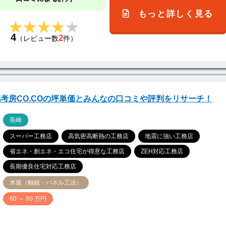
もっと詳しく見る
★★★★★
★★★★★
4
2
（レビュー数
件）
考房CO.COの坪単価とみんなの口コミや評判をリサーチ！
ア
長崎
スーパー工務店
高気密高断熱の工務店
地震に強い工務店
省エネ・創エネ・エコ住宅が得意な工務店
ZEH対応工務店
長期優良住宅対応工務店
木造（軸組・パネル工法）
価
60 ～ 80 万円