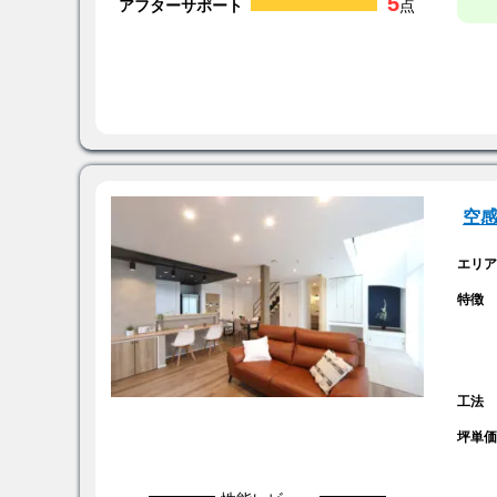
5
アフターサポート
点
空感
エリ
特徴
工法
坪単