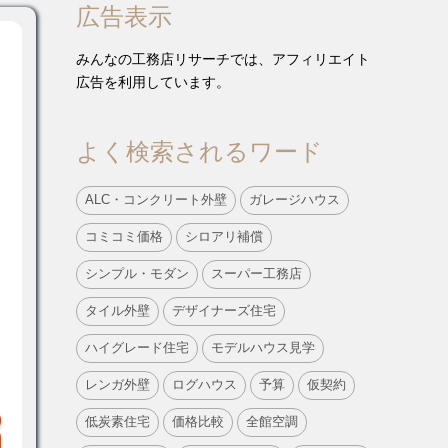
広告表示
みんなの工務店リサーチでは、アフィリエイト
広告を利用しています。
よく検索されるワード
ALC・コンクリート外壁
ガレージハウス
コミコミ価格
シロアリ補償
シンプル・モダン
スーパー工務店
タイル外壁
デザイナーズ住宅
ハイグレード住宅
モデルハウス見学
レンガ外壁
ログハウス
予算
仮契約
低炭素住宅
価格比較
全館空調