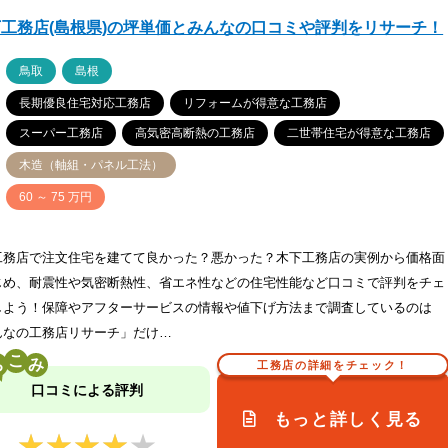
工務店(島根県)の坪単価とみんなの口コミや評判をリサーチ！
ア
鳥取
島根
長期優良住宅対応工務店
リフォームが得意な工務店
スーパー工務店
高気密高断熱の工務店
二世帯住宅が得意な工務店
木造（軸組・パネル工法）
価
60 ～ 75 万円
工務店で注文住宅を建てて良かった？悪かった？木下工務店の実例から価格面
じめ、耐震性や気密断熱性、省エネ性などの住宅性能など口コミで評判をチェ
しよう！保障やアフターサービスの情報や値下げ方法まで調査しているのは
んなの工務店リサーチ」だけ…
こ
工務店の詳細をチェック！
口コミによる評判
もっと詳しく見る
★★★★★
★★★★★