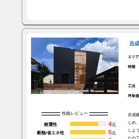
吉
エリ
特徴
工法
坪単
性能レビュー
吉成
4
じめ
耐震性
点
しよ
5
断熱/省エネ性
点
なの