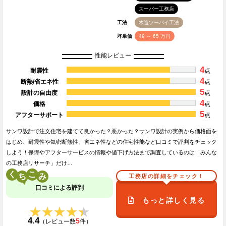
スーパー工務店
工法
木造ツーバイ工法
坪単価
49 ～ 65 万円
性能レビュー
4
耐震性
点
4
断熱/省エネ性
点
5
設計の自由度
点
4
価格
点
5
アフターサポート
点
サンワ設計で注文住宅を建てて良かった？悪かった？サンワ設計の実例から価格面を
はじめ、耐震性や気密断熱性、省エネ性などの住宅性能など口コミで評判をチェック
しよう！保障やアフターサービスの情報や値下げ方法まで調査しているのは「みんな
の工務店リサーチ」だけ…
く
こ
工務店の詳細をチェック！
口コミによる評判
もっと詳しく見る
★★★★★
★★★★★
4.4
5
（レビュー数
件）