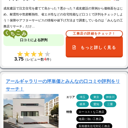
成友建設で注文住宅を建てて良かった？悪かった？成友建設の実例から価格面をはじ
め、耐震性や気密断熱性、省エネ性などの住宅性能など口コミで評判をチェックしよ
う！保障やアフターサービスの情報や値下げ方法まで調査しているのは「みんなの工
務店リサーチ」だけ…
く
こ
工務店の詳細をチェック！
口コミによる評判
もっと詳しく見る
★★★★★
★★★★★
3.75
4
（レビュー数
件）
アールギャラリーの坪単価とみんなの口コミや評判をリ
サーチ！
エリア
埼玉
東京
神奈川
岐阜
愛知
三重
特徴
ローコストな工務店
地震に強い工務店
長期優良住宅対応工務店