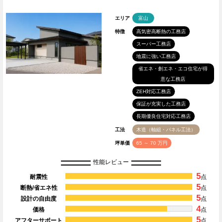
エリア
富山
特徴
高気密高断熱の工務店
スーパー工務店
地震に強い工務店
省エネ・創エネ・エコ住宅が得
意な工務店
ZEH対応工務店
保証が充実した工務店
長期優良住宅対応工務店
工法
木造（軸組・パネル工法）
坪単価
65 ～ 70 万円
性能レビュー
5
耐震性
点
5
断熱/省エネ性
点
5
設計の自由度
点
4
価格
点
5
アフターサポート
点