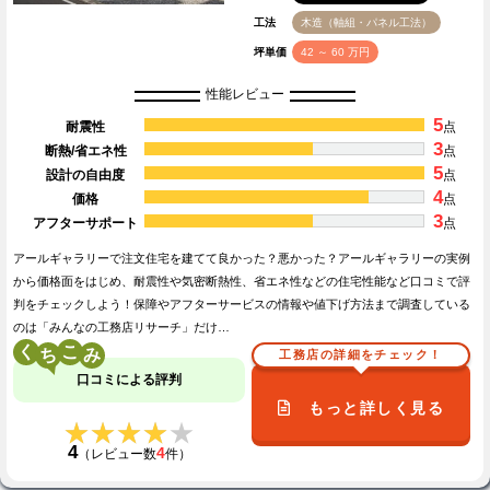
工法
木造（軸組・パネル工法）
坪単価
42 ～ 60 万円
性能レビュー
5
耐震性
点
3
断熱/省エネ性
点
5
設計の自由度
点
4
価格
点
3
アフターサポート
点
アールギャラリーで注文住宅を建てて良かった？悪かった？アールギャラリーの実例
から価格面をはじめ、耐震性や気密断熱性、省エネ性などの住宅性能など口コミで評
判をチェックしよう！保障やアフターサービスの情報や値下げ方法まで調査している
のは「みんなの工務店リサーチ」だけ…
く
こ
工務店の詳細をチェック！
口コミによる評判
もっと詳しく見る
★★★★★
★★★★★
4
4
（レビュー数
件）