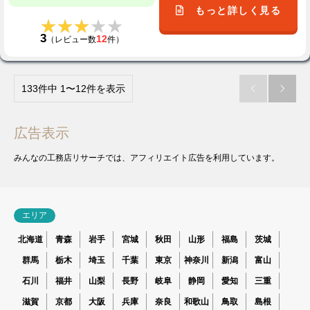
もっと詳しく見る
★★★★★
★★★★★
3
12
（レビュー数
件）
133件中 1〜12件を表示


広告表示
みんなの工務店リサーチでは、アフィリエイト広告を利用しています。
エリア
北海道
青森
岩手
宮城
秋田
山形
福島
茨城
群馬
栃木
埼玉
千葉
東京
神奈川
新潟
富山
石川
福井
山梨
長野
岐阜
静岡
愛知
三重
滋賀
京都
大阪
兵庫
奈良
和歌山
鳥取
島根