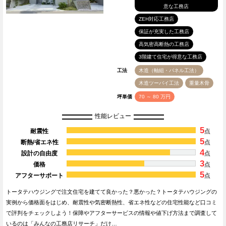
意な工務店
ZEH対応工務店
保証が充実した工務店
高気密高断熱の工務店
3階建て住宅が得意な工務店
工法
木造（軸組・パネル工法）
木造ツーバイ工法
重量木骨
坪単価
70 ～ 80 万円
性能レビュー
5
耐震性
点
5
断熱/省エネ性
点
4
設計の自由度
点
3
価格
点
5
アフターサポート
点
トータテハウジングで注文住宅を建てて良かった？悪かった？トータテハウジングの
実例から価格面をはじめ、耐震性や気密断熱性、省エネ性などの住宅性能など口コミ
で評判をチェックしよう！保障やアフターサービスの情報や値下げ方法まで調査して
いるのは「みんなの工務店リサーチ」だけ…