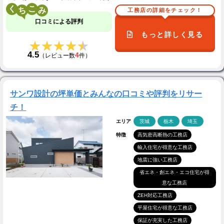
く
こ
工務店の詳細をチェック！
口コミによる評判
もっと詳しく見る
★★★★★
★★★★★
4.5
4
（レビュー数
件）
サンワ設計の坪単価とみんなの口コミや評判をリサー
チ！
エリア
茨城
栃木
埼玉
特徴
高気密高断熱の工務店
輸入住宅が得意な工務店
地震に強い工務店
省エネ・創エネ・エコ住宅が得
意な工務店
ZEH対応工務店
平屋住宅が得意な工務店
保証が充実した工務店