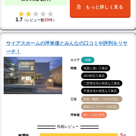
もっと詳しく見る
★★★★★
★★★★★
1.7
20
（レビュー数
件）
サイアスホームの坪単価とみんなの口コミや評判をリサ
ーチ！
エリア
沖縄
特徴
地震に強い工務店
ZEH対応工務店
二世帯住宅が得意な工務店
平屋住宅が得意な工務店
工法
木造（軸組・パネル工法）
鉄筋コンクリート(RC造)
坪単価
80 ～ 100 万円
性能レビュー
5
耐震性
点