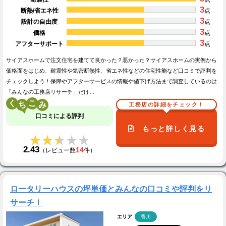
3
断熱/省エネ性
点
3
設計の自由度
点
3
価格
点
3
アフターサポート
点
サイアスホームで注文住宅を建てて良かった？悪かった？サイアスホームの実例から
価格面をはじめ、耐震性や気密断熱性、省エネ性などの住宅性能など口コミで評判を
チェックしよう！保障やアフターサービスの情報や値下げ方法まで調査しているのは
「みんなの工務店リサーチ」だけ…
く
こ
工務店の詳細をチェック！
口コミによる評判
もっと詳しく見る
★★★★★
★★★★★
2.43
14
（レビュー数
件）
ロータリーハウスの坪単価とみんなの口コミや評判をリ
サーチ！
エリア
香川