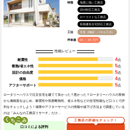
特徴
地震に強い工務店
ZEH対応工務店
ローコストな工務店
長期優良住宅対応工務店
工法
木造（軸組・パネル工法）
坪単価
45 ～ 65 万円
性能レビュー
4
耐震性
点
5
断熱/省エネ性
点
5
設計の自由度
点
4
価格
点
5
アフターサポート
点
ロータリーハウスで注文住宅を建てて良かった？悪かった？ロータリーハウスの実例
から価格面をはじめ、耐震性や気密断熱性、省エネ性などの住宅性能など口コミで評
判をチェックしよう！保障やアフターサービスの情報や値下げ方法まで調査している
のは「みんなの工務店リサーチ」だけ…
く
こ
工務店の詳細をチェック！
口コミによる評判