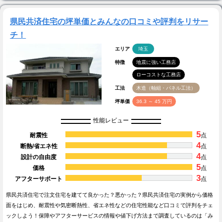
県民共済住宅の坪単価とみんなの口コミや評判をリサー
チ！
エリア
埼玉
特徴
地震に強い工務店
ローコストな工務店
工法
木造（軸組・パネル工法）
坪単価
36.3 ～ 45 万円
性能レビュー
5
耐震性
点
4
断熱/省エネ性
点
4
設計の自由度
点
5
価格
点
3
アフターサポート
点
県民共済住宅で注文住宅を建てて良かった？悪かった？県民共済住宅の実例から価格
面をはじめ、耐震性や気密断熱性、省エネ性などの住宅性能など口コミで評判をチェ
ックしよう！保障やアフターサービスの情報や値下げ方法まで調査しているのは「み