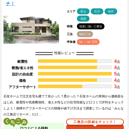
チ！
エリア
富山
石川
福井
滋賀
特徴
地震に強い工務店
工法
独自工法
坪単価
50 ～ 60 万円
性能レビュー
4
耐震性
点
4
断熱/省エネ性
点
5
設計の自由度
点
4
価格
点
3
アフターサポート
点
石友ホームで注文住宅を建てて良かった？悪かった？石友ホームの実例から価格面を
はじめ、耐震性や気密断熱性、省エネ性などの住宅性能など口コミで評判をチェック
しよう！保障やアフターサービスの情報や値下げ方法まで調査しているのは「みんな
の工務店リサーチ」だけ…
く
こ
工務店の詳細をチェック！
口コミによる評判