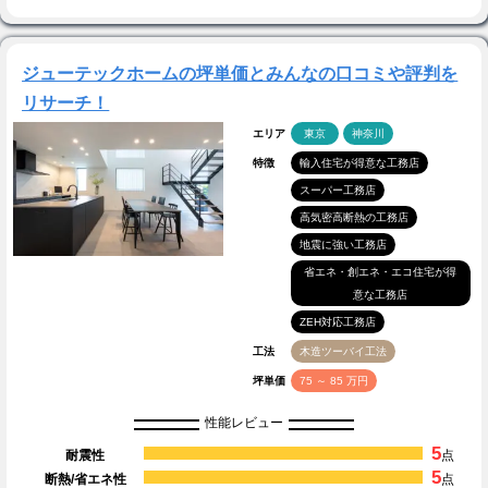
ジューテックホームの坪単価とみんなの口コミや評判を
リサーチ！
エリア
東京
神奈川
特徴
輸入住宅が得意な工務店
スーパー工務店
高気密高断熱の工務店
地震に強い工務店
省エネ・創エネ・エコ住宅が得
意な工務店
ZEH対応工務店
工法
木造ツーバイ工法
坪単価
75 ～ 85 万円
性能レビュー
5
耐震性
点
5
断熱/省エネ性
点