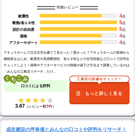
性能レビュー
4
耐震性
点
5
断熱/省エネ性
点
5
設計の自由度
点
4
価格
点
4
アフターサポート
点
アキュラホームで注文住宅を建てて良かった？悪かった？アキュラホームの実例から
価格面をはじめ、耐震性や気密断熱性、省エネ性などの住宅性能など口コミで評判を
チェックしよう！保障やアフターサービスの情報や値下げ方法まで調査しているのは
「みんなの工務店リサーチ」だけ…
く
こ
工務店の詳細をチェック！
口コミによる評判
もっと詳しく見る
★★★★★
★★★★★
3.67
9
（レビュー数
件）
成友建設の坪単価とみんなの口コミや評判をリサーチ！