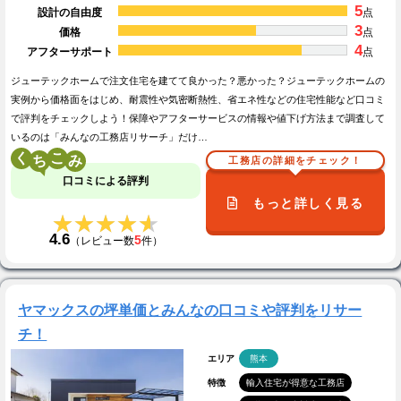
5
設計の自由度
点
3
価格
点
4
アフターサポート
点
ジューテックホームで注文住宅を建てて良かった？悪かった？ジューテックホームの
実例から価格面をはじめ、耐震性や気密断熱性、省エネ性などの住宅性能など口コミ
で評判をチェックしよう！保障やアフターサービスの情報や値下げ方法まで調査して
いるのは「みんなの工務店リサーチ」だけ…
く
こ
工務店の詳細をチェック！
口コミによる評判
もっと詳しく見る
★★★★★
★★★★★
4.6
5
（レビュー数
件）
ヤマックスの坪単価とみんなの口コミや評判をリサー
チ！
エリア
熊本
特徴
輸入住宅が得意な工務店