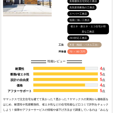
長期優良住宅対応工務店
高気密高断熱の工務店
スーパー工務店
地震に強い工務店
省エネ・創エネ・エコ住宅が得
意な工務店
ZEH対応工務店
工法
木造（軸組・パネル工法）
坪単価
70 ～ 80 万円
性能レビュー
4
耐震性
点
5
断熱/省エネ性
点
5
設計の自由度
点
4
価格
点
5
アフターサポート
点
ヤマックスで注文住宅を建てて良かった？悪かった？ヤマックスの実例から価格面を
はじめ、耐震性や気密断熱性、省エネ性などの住宅性能など口コミで評判をチェック
しよう！保障やアフターサービスの情報や値下げ方法まで調査しているのは「みんな