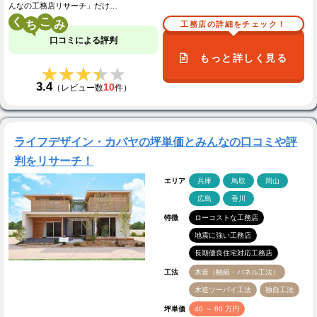
んなの工務店リサーチ」だけ…
く
こ
工務店の詳細をチェック！
口コミによる評判
もっと詳しく見る
★★★★★
★★★★★
3.4
10
（レビュー数
件）
ライフデザイン・カバヤの坪単価とみんなの口コミや評
判をリサーチ！
エリア
兵庫
鳥取
岡山
広島
香川
特徴
ローコストな工務店
地震に強い工務店
長期優良住宅対応工務店
工法
木造（軸組・パネル工法）
木造ツーバイ工法
独自工法
坪単価
40 ～ 80 万円