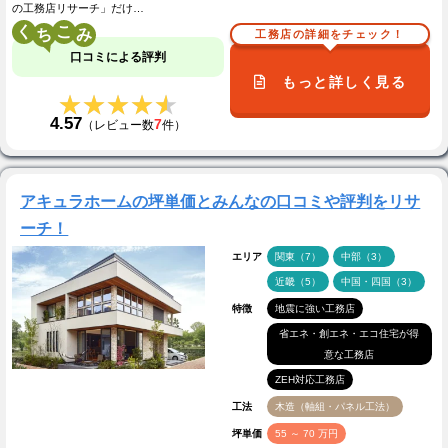
の工務店リサーチ」だけ…
く
こ
工務店の詳細をチェック！
口コミによる評判
もっと詳しく見る
★★★★★
★★★★★
4.57
7
（レビュー数
件）
アキュラホームの坪単価とみんなの口コミや評判をリサ
ーチ！
エリア
関東（7）
中部（3）
近畿（5）
中国・四国（3）
特徴
地震に強い工務店
省エネ・創エネ・エコ住宅が得
意な工務店
ZEH対応工務店
工法
木造（軸組・パネル工法）
坪単価
55 ～ 70 万円