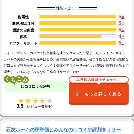
性能レビュー
5
耐震性
点
5
断熱/省エネ性
点
5
設計の自由度
点
4
価格
点
5
アフターサポート
点
ライフデザイン・カバヤで注文住宅を建てて良かった？悪かった？ライフデザイン・
カバヤの実例から価格面をはじめ、耐震性や気密断熱性、省エネ性などの住宅性能な
ど口コミで評判をチェックしよう！保障やアフターサービスの情報や値下げ方法まで
調査しているのは「みんなの工務店リサーチ」だけ…
く
こ
工務店の詳細をチェック！
口コミによる評判
もっと詳しく見る
★★★★★
★★★★★
3.5
6
（レビュー数
件）
石友ホームの坪単価とみんなの口コミや評判をリサー