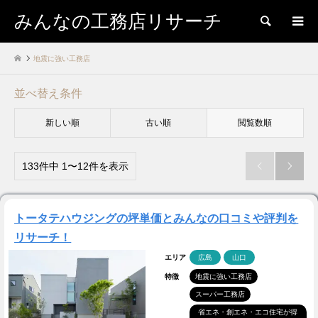
みんなの工務店リサーチ
検索
地震に強い工務店
並べ替え条件
新しい順
古い順
閲覧数順
133件中 1〜12件を表示


トータテハウジングの坪単価とみんなの口コミや評判を
リサーチ！
エリア
広島
山口
特徴
地震に強い工務店
スーパー工務店
省エネ・創エネ・エコ住宅が得