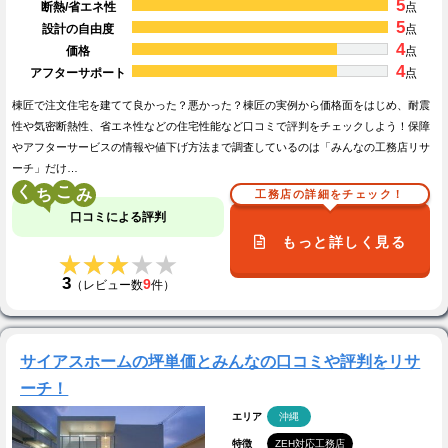
5
断熱/省エネ性
点
5
設計の自由度
点
4
価格
点
4
アフターサポート
点
棟匠で注文住宅を建てて良かった？悪かった？棟匠の実例から価格面をはじめ、耐震
性や気密断熱性、省エネ性などの住宅性能など口コミで評判をチェックしよう！保障
やアフターサービスの情報や値下げ方法まで調査しているのは「みんなの工務店リサ
ーチ」だけ…
く
こ
工務店の詳細をチェック！
口コミによる評判
もっと詳しく見る
★★★★★
★★★★★
3
9
（レビュー数
件）
サイアスホームの坪単価とみんなの口コミや評判をリサ
ーチ！
エリア
沖縄
特徴
ZEH対応工務店