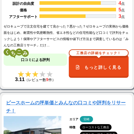
4
設計の自由度
点
5
価格
点
3
アフターサポート
点
ゼロキューブで注文住宅を建てて良かった？悪かった？ゼロキューブの実例から価格
面をはじめ、耐震性や気密断熱性、省エネ性などの住宅性能など口コミで評判をチェ
ックしよう！保障やアフターサービスの情報や値下げ方法まで調査しているのは「み
んなの工務店リサーチ」だけ…
く
こ
工務店の詳細をチェック！
口コミによる評判
もっと詳しく見る
★★★★★
★★★★★
3.11
9
（レビュー数
件）
ピースホームの坪単価とみんなの口コミや評判をリサー
チ！
エリア
宮崎
特徴
ローコストな工務店