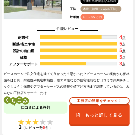
平屋住宅が得意な工務店
工法
木造（軸組・パネル工法）
坪単価
40 ～ 55 万円
性能レビュー
4
耐震性
点
5
断熱/省エネ性
点
5
設計の自由度
点
5
価格
点
3
アフターサポート
点
ピースホームで注文住宅を建てて良かった？悪かった？ピースホームの実例から価格
面をはじめ、耐震性や気密断熱性、省エネ性などの住宅性能など口コミで評判をチェ
ックしよう！保障やアフターサービスの情報や値下げ方法まで調査しているのは「み
んなの工務店リサーチ」だけ…
く
こ
工務店の詳細をチェック！
口コミによる評判
もっと詳しく見る
★★★★★
★★★★★
3
8
（レビュー数
件）