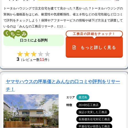
トータルハウジングで注文住宅を建てて良かった？悪かった？トータルハウジングの
実例から価格面をはじめ、耐震性や気密断熱性、省エネ性などの住宅性能など口コミ
で評判をチェックしよう！保障やアフターサービスの情報や値下げ方法まで調査して
いるのは「みんなの工務店リサーチ」だけ…
く
こ
工務店の詳細をチェック！
口コミによる評判
もっと詳しく見る
★★★★★
★★★★★
3
11
（レビュー数
件）
ヤマサハウスの坪単価とみんなの口コミや評判をリサー
チ！
エリア
鹿児島
特徴
ZEH対応工務店
保証が充実した工務店
長期優良住宅対応工務店
平屋住宅が得意な工務店