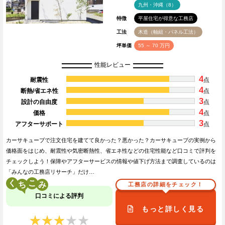
九州・沖縄（8）
特徴
平屋住宅が得意な工務店
工法
木造（軸組・パネル工法）
坪単価
55 ～ 70 万円
性能レビュー
4
耐震性
点
4
断熱/省エネ性
点
3
設計の自由度
点
4
価格
点
3
アフターサポート
点
カーサキューブで注文住宅を建てて良かった？悪かった？カーサキューブの実例から
価格面をはじめ、耐震性や気密断熱性、省エネ性などの住宅性能など口コミで評判を
チェックしよう！保障やアフターサービスの情報や値下げ方法まで調査しているのは
「みんなの工務店リサーチ」だけ…
く
こ
工務店の詳細をチェック！
口コミによる評判
もっと詳しく見る
★★★★★
★★★★★