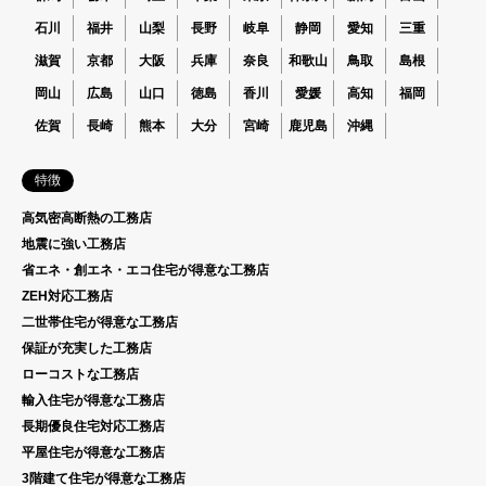
石川
福井
山梨
長野
岐阜
静岡
愛知
三重
滋賀
京都
大阪
兵庫
奈良
和歌山
鳥取
島根
岡山
広島
山口
徳島
香川
愛媛
高知
福岡
佐賀
長崎
熊本
大分
宮崎
鹿児島
沖縄
特徴
高気密高断熱の工務店
地震に強い工務店
省エネ・創エネ・エコ住宅が得意な工務店
ZEH対応工務店
二世帯住宅が得意な工務店
保証が充実した工務店
ローコストな工務店
輸入住宅が得意な工務店
長期優良住宅対応工務店
平屋住宅が得意な工務店
3階建て住宅が得意な工務店