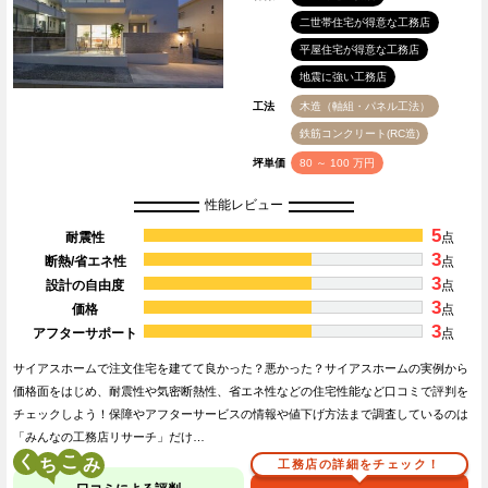
二世帯住宅が得意な工務店
平屋住宅が得意な工務店
地震に強い工務店
工法
木造（軸組・パネル工法）
鉄筋コンクリート(RC造)
坪単価
80 ～ 100 万円
性能レビュー
5
耐震性
点
3
断熱/省エネ性
点
3
設計の自由度
点
3
価格
点
3
アフターサポート
点
サイアスホームで注文住宅を建てて良かった？悪かった？サイアスホームの実例から
価格面をはじめ、耐震性や気密断熱性、省エネ性などの住宅性能など口コミで評判を
チェックしよう！保障やアフターサービスの情報や値下げ方法まで調査しているのは
「みんなの工務店リサーチ」だけ…
く
こ
工務店の詳細をチェック！