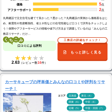
5
価格
点
2
アフターサポート
点
丸商建設で注文住宅を建てて良かった？悪かった？丸商建設の実例から価格面をはじ
め、耐震性や気密断熱性、省エネ性などの住宅性能など口コミで評判をチェックしよ
う！保障やアフターサービスの情報や値下げ方法まで調査しているのは「みんなの工
務店リサーチ」だけ…
く
こ
工務店の詳細をチェック！
口コミによる評判
もっと詳しく見る
★★★★★
★★★★★
2.63
16
（レビュー数
件）
カーサキューブの坪単価とみんなの口コミや評判をリサ
ーチ！
エリア
北海道
東北（4）
関東（6）
中部（8）
近畿（5）
中国・四国（7）