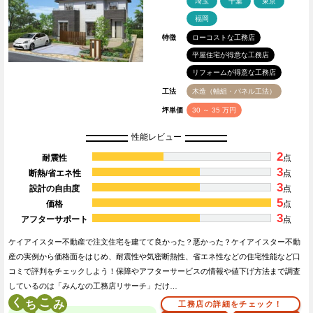
埼玉
千葉
東京
福岡
特徴
ローコストな工務店
平屋住宅が得意な工務店
リフォームが得意な工務店
工法
木造（軸組・パネル工法）
坪単価
30 ～ 35 万円
性能レビュー
2
耐震性
点
3
断熱/省エネ性
点
3
設計の自由度
点
5
価格
点
3
アフターサポート
点
ケイアイスター不動産で注文住宅を建てて良かった？悪かった？ケイアイスター不動
産の実例から価格面をはじめ、耐震性や気密断熱性、省エネ性などの住宅性能など口
コミで評判をチェックしよう！保障やアフターサービスの情報や値下げ方法まで調査
しているのは「みんなの工務店リサーチ」だけ…
く
こ
工務店の詳細をチェック！