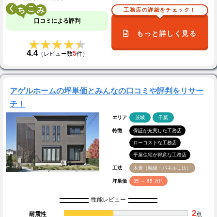
く
こ
工務店の詳細をチェック！
口コミによる評判
もっと詳しく見る
★★★★★
★★★★★
4.4
5
（レビュー数
件）
アゲルホームの坪単価とみんなの口コミや評判をリサー
チ！
エリア
茨城
千葉
特徴
保証が充実した工務店
ローコストな工務店
平屋住宅が得意な工務店
工法
木造（軸組・パネル工法）
坪単価
35 ～ 65 万円
性能レビュー
2
耐震性
点