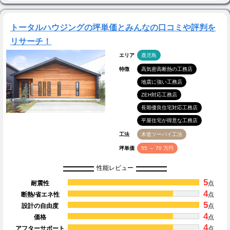
トータルハウジングの坪単価とみんなの口コミや評判を
リサーチ！
エリア
鹿児島
特徴
高気密高断熱の工務店
地震に強い工務店
ZEH対応工務店
長期優良住宅対応工務店
平屋住宅が得意な工務店
工法
木造ツーバイ工法
坪単価
55 ～ 70 万円
性能レビュー
5
耐震性
点
4
断熱/省エネ性
点
5
設計の自由度
点
4
価格
点
4
アフターサポート
点