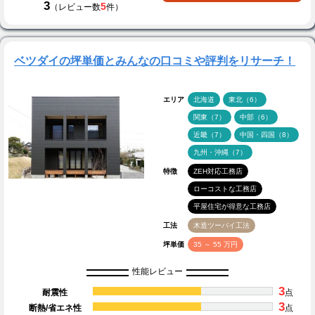
3
5
（レビュー数
件）
ベツダイの坪単価とみんなの口コミや評判をリサーチ！
エリア
北海道
東北（6）
関東（7）
中部（6）
近畿（7）
中国・四国（8）
九州・沖縄（7）
特徴
ZEH対応工務店
ローコストな工務店
平屋住宅が得意な工務店
工法
木造ツーバイ工法
坪単価
35 ～ 55 万円
性能レビュー
3
耐震性
点
3
断熱/省エネ性
点