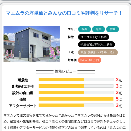
マエムラの坪単価とみんなの口コミや評判をリサーチ！
エリア
福岡
熊本
宮崎
特徴
ローコストな工務店
平屋住宅が得意な工務店
工法
木造（軸組・パネル工法）
坪単価
34 ～ 40 万円
性能レビュー
3
耐震性
点
3
断熱/省エネ性
点
3
設計の自由度
点
5
価格
点
3
アフターサポート
点
マエムラで注文住宅を建てて良かった？悪かった？マエムラの実例から価格面をはじ
め、耐震性や気密断熱性、省エネ性などの住宅性能など口コミで評判をチェックしよ
う！保障やアフターサービスの情報や値下げ方法まで調査しているのは「みんなの工