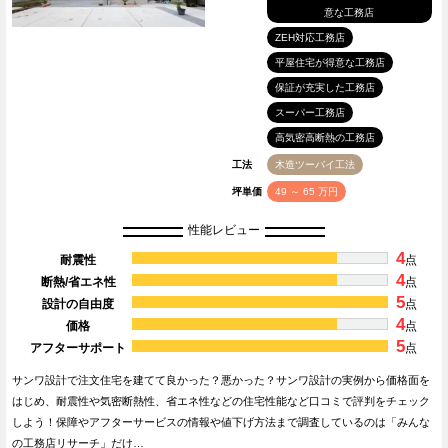
意な工務店
ZEH対応工務店
平屋住宅が得意な工務店
保証が充実した工務店
スーパー工務店
高気密高断熱の工務店
工法
木造ツーバイ工法
坪単価
49 ～ 65 万円
性能レビュー
4
耐震性
点
4
断熱/省エネ性
点
5
設計の自由度
点
4
価格
点
5
アフターサポート
点
サンワ設計で注文住宅を建てて良かった？悪かった？サンワ設計の実例から価格面を
はじめ、耐震性や気密断熱性、省エネ性などの住宅性能など口コミで評判をチェック
しよう！保障やアフターサービスの情報や値下げ方法まで調査しているのは「みんな
の工務店リサーチ」だけ…