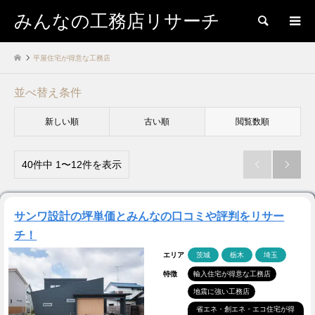
みんなの工務店リサーチ
検索
平屋住宅が得意な工務店
並べ替え条件
新しい順
古い順
閲覧数順
40件中 1〜12件を表示


サンワ設計の坪単価とみんなの口コミや評判をリサー
チ！
エリア
茨城
栃木
埼玉
特徴
輸入住宅が得意な工務店
地震に強い工務店
省エネ・創エネ・エコ住宅が得