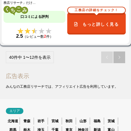
務店リサーチ」だけ…
く
こ
工務店の詳細をチェック！
口コミによる評判
もっと詳しく見る
★★★★★
★★★★★
2.5
2
（レビュー数
件）
40件中 1〜12件を表示


広告表示
みんなの工務店リサーチでは、アフィリエイト広告を利用しています。
エリア
北海道
青森
岩手
宮城
秋田
山形
福島
茨城
群馬
栃木
埼玉
千葉
東京
神奈川
新潟
富山