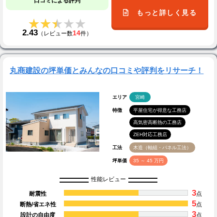
口コミによる評判
もっと詳しく見る
★★★★★
★★★★★
2.43
14
（レビュー数
件）
丸商建設の坪単価とみんなの口コミや評判をリサーチ！
エリア
宮崎
特徴
平屋住宅が得意な工務店
高気密高断熱の工務店
ZEH対応工務店
工法
木造（軸組・パネル工法）
坪単価
35 ～ 45 万円
性能レビュー
3
耐震性
点
5
断熱/省エネ性
点
3
設計の自由度
点