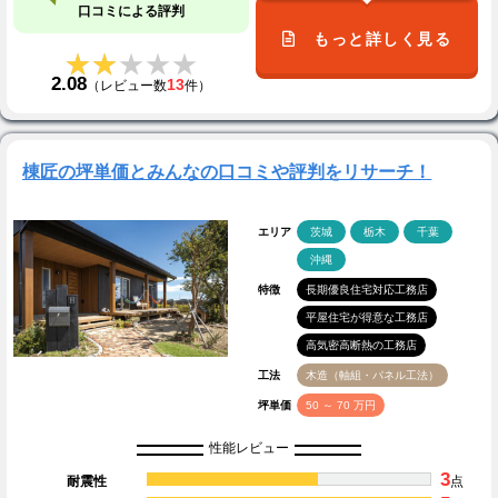
口コミによる評判
もっと詳しく見る
★★★★★
★★★★★
2.08
13
（レビュー数
件）
棟匠の坪単価とみんなの口コミや評判をリサーチ！
エリア
茨城
栃木
千葉
沖縄
特徴
長期優良住宅対応工務店
平屋住宅が得意な工務店
高気密高断熱の工務店
工法
木造（軸組・パネル工法）
坪単価
50 ～ 70 万円
性能レビュー
3
耐震性
点