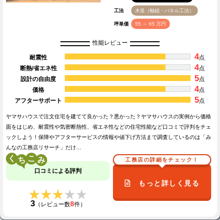
工法
木造（軸組・パネル工法）
坪単価
55 ～ 65 万円
性能レビュー
4
耐震性
点
4
断熱/省エネ性
点
5
設計の自由度
点
4
価格
点
5
アフターサポート
点
ヤマサハウスで注文住宅を建てて良かった？悪かった？ヤマサハウスの実例から価格
面をはじめ、耐震性や気密断熱性、省エネ性などの住宅性能など口コミで評判をチェ
ックしよう！保障やアフターサービスの情報や値下げ方法まで調査しているのは「み
んなの工務店リサーチ」だけ…
く
こ
工務店の詳細をチェック！
口コミによる評判
もっと詳しく見る
★★★★★
★★★★★
3
8
（レビュー数
件）