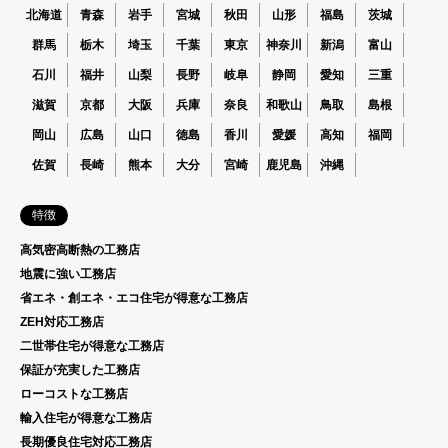
北海道
青森
岩手
宮城
秋田
山形
福島
茨城
群馬
栃木
埼玉
千葉
東京
神奈川
新潟
富山
石川
福井
山梨
長野
岐阜
静岡
愛知
三重
滋賀
京都
大阪
兵庫
奈良
和歌山
鳥取
島根
岡山
広島
山口
徳島
香川
愛媛
高知
福岡
佐賀
長崎
熊本
大分
宮崎
鹿児島
沖縄
特徴
高気密高断熱の工務店
地震に強い工務店
省エネ・創エネ・エコ住宅が得意な工務店
ZEH対応工務店
二世帯住宅が得意な工務店
保証が充実した工務店
ローコストな工務店
輸入住宅が得意な工務店
長期優良住宅対応工務店