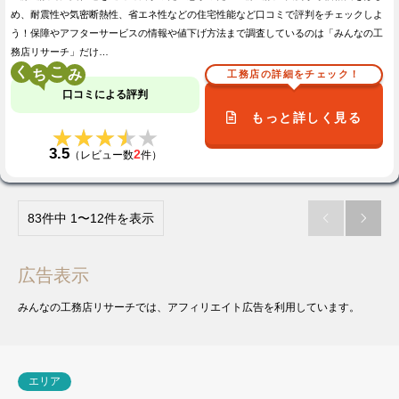
め、耐震性や気密断熱性、省エネ性などの住宅性能など口コミで評判をチェックしよ
う！保障やアフターサービスの情報や値下げ方法まで調査しているのは「みんなの工
務店リサーチ」だけ…
く
こ
工務店の詳細をチェック！
口コミによる評判
もっと詳しく見る
★★★★★
★★★★★
3.5
2
（レビュー数
件）
83件中 1〜12件を表示


広告表示
みんなの工務店リサーチでは、アフィリエイト広告を利用しています。
エリア