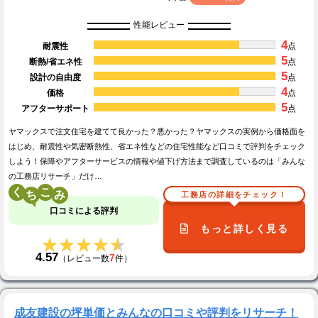
性能レビュー
4
耐震性
点
5
断熱/省エネ性
点
5
設計の自由度
点
4
価格
点
5
アフターサポート
点
ヤマックスで注文住宅を建てて良かった？悪かった？ヤマックスの実例から価格面を
はじめ、耐震性や気密断熱性、省エネ性などの住宅性能など口コミで評判をチェック
しよう！保障やアフターサービスの情報や値下げ方法まで調査しているのは「みんな
の工務店リサーチ」だけ…
く
こ
工務店の詳細をチェック！
口コミによる評判
もっと詳しく見る
★★★★★
★★★★★
4.57
7
（レビュー数
件）
成友建設の坪単価とみんなの口コミや評判をリサーチ！