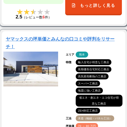
もっと詳しく見る
★★★★★
★★★★★
2.5
6
（レビュー数
件）
ヤマックスの坪単価とみんなの口コミや評判をリサー
チ！
エリア
熊本
特徴
輸入住宅が得意な工務店
長期優良住宅対応工務店
高気密高断熱の工務店
スーパー工務店
地震に強い工務店
省エネ・創エネ・エコ住宅が得
意な工務店
ZEH対応工務店
工法
木造（軸組・パネル工法）
坪単価
70 ～ 80 万円