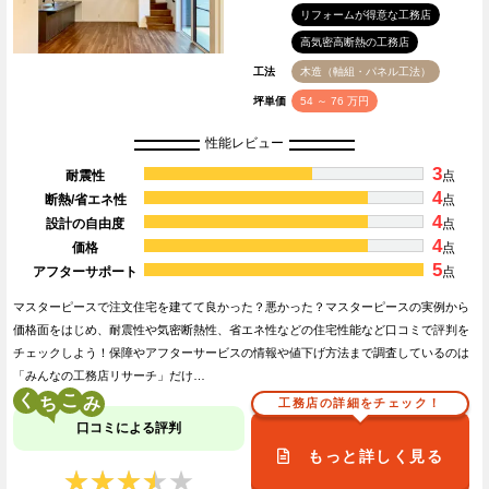
リフォームが得意な工務店
高気密高断熱の工務店
工法
木造（軸組・パネル工法）
坪単価
54 ～ 76 万円
性能レビュー
3
耐震性
点
4
断熱/省エネ性
点
4
設計の自由度
点
4
価格
点
5
アフターサポート
点
マスターピースで注文住宅を建てて良かった？悪かった？マスターピースの実例から
価格面をはじめ、耐震性や気密断熱性、省エネ性などの住宅性能など口コミで評判を
チェックしよう！保障やアフターサービスの情報や値下げ方法まで調査しているのは
「みんなの工務店リサーチ」だけ…
く
こ
工務店の詳細をチェック！
口コミによる評判
もっと詳しく見る
★★★★★
★★★★★