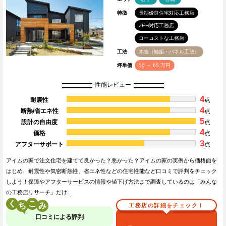
特徴
長期優良住宅対応工務店
ZEH対応工務店
ローコストな工務店
工法
木造（軸組・パネル工法）
坪単価
50 ～ 65 万円
性能レビュー
4
耐震性
点
4
断熱/省エネ性
点
5
設計の自由度
点
4
価格
点
3
アフターサポート
点
アイムの家で注文住宅を建てて良かった？悪かった？アイムの家の実例から価格面を
はじめ、耐震性や気密断熱性、省エネ性などの住宅性能など口コミで評判をチェック
しよう！保障やアフターサービスの情報や値下げ方法まで調査しているのは「みんな
の工務店リサーチ」だけ…
く
こ
工務店の詳細をチェック！
口コミによる評判