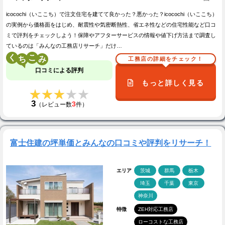
icocochi（いここち）で注文住宅を建てて良かった？悪かった？icocochi（いここち）
の実例から価格面をはじめ、耐震性や気密断熱性、省エネ性などの住宅性能など口コ
ミで評判をチェックしよう！保障やアフターサービスの情報や値下げ方法まで調査し
ているのは「みんなの工務店リサーチ」だけ…
く
こ
工務店の詳細をチェック！
口コミによる評判
もっと詳しく見る
★★★★★
★★★★★
3
3
（レビュー数
件）
富士住建の坪単価とみんなの口コミや評判をリサーチ！
エリア
茨城
群馬
栃木
埼玉
千葉
東京
神奈川
特徴
ZEH対応工務店
ローコストな工務店