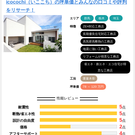
icocochi（いここち）の坪単価とみんなの口コミや評判
をリサーチ！
エリア
群馬
栃木
埼玉
特徴
ZEH対応工務店
長期優良住宅対応工務店
高気密高断熱の工務店
地震に強い工務店
リフォームが得意な工務店
省エネ・創エネ・エコ住宅が得
意な工務店
工法
重量木骨
坪単価
78 ～ 120 万円
性能レビュー
5
耐震性
点
5
断熱/省エネ性
点
5
設計の自由度
点
2
価格
点
4
アフターサポート
点