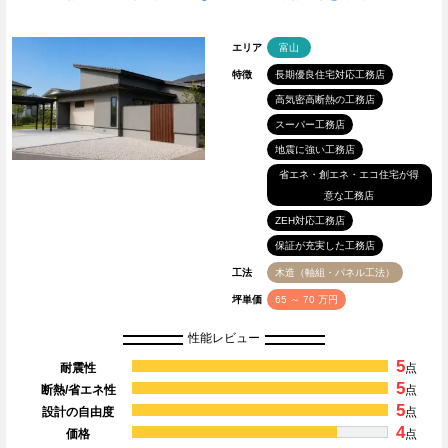
エリア
富山
特徴
長期優良住宅対応工務店
高気密高断熱の工務店
スーパー工務店
地震に強い工務店
省エネ・創エネ・エコ住宅が得
意な工務店
ZEH対応工務店
保証が充実した工務店
工法
木造（軸組・パネル工法）
坪単価
65 ～ 70 万円
性能レビュー
5
耐震性
点
5
断熱/省エネ性
点
5
設計の自由度
点
4
価格
点