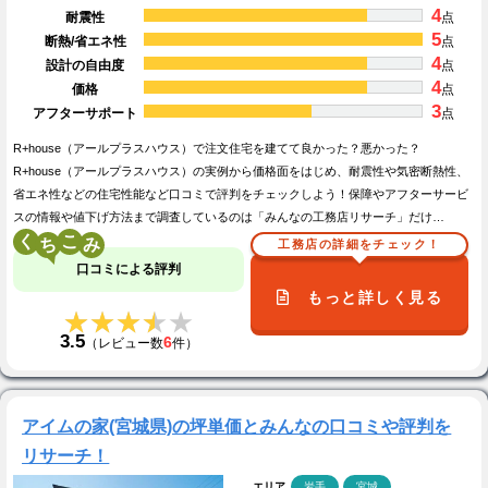
4
耐震性
点
5
断熱/省エネ性
点
4
設計の自由度
点
4
価格
点
3
アフターサポート
点
R+house（アールプラスハウス）で注文住宅を建てて良かった？悪かった？
R+house（アールプラスハウス）の実例から価格面をはじめ、耐震性や気密断熱性、
省エネ性などの住宅性能など口コミで評判をチェックしよう！保障やアフターサービ
スの情報や値下げ方法まで調査しているのは「みんなの工務店リサーチ」だけ…
く
こ
工務店の詳細をチェック！
口コミによる評判
もっと詳しく見る
★★★★★
★★★★★
3.5
6
（レビュー数
件）
アイムの家(宮城県)の坪単価とみんなの口コミや評判を
リサーチ！
エリア
岩手
宮城