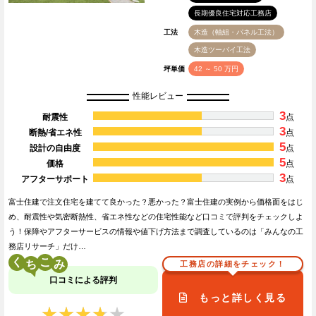
長期優良住宅対応工務店
工法
木造（軸組・パネル工法）
木造ツーバイ工法
坪単価
42 ～ 50 万円
性能レビュー
3
耐震性
点
3
断熱/省エネ性
点
5
設計の自由度
点
5
価格
点
3
アフターサポート
点
富士住建で注文住宅を建てて良かった？悪かった？富士住建の実例から価格面をはじ
め、耐震性や気密断熱性、省エネ性などの住宅性能など口コミで評判をチェックしよ
う！保障やアフターサービスの情報や値下げ方法まで調査しているのは「みんなの工
務店リサーチ」だけ…
く
こ
工務店の詳細をチェック！
口コミによる評判
もっと詳しく見る
★★★★★
★★★★★