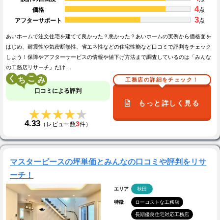
4
価格
点
3
アフターサポート
点
あいホームで注文住宅を建てて良かった？悪かった？あいホームの実例から価格面を
はじめ、耐震性や気密断熱性、省エネ性などの住宅性能など口コミで評判をチェック
しよう！保障やアフターサービスの情報や値下げ方法まで調査しているのは「みんな
の工務店リサーチ」だけ…
く
こ
工務店の詳細をチェック！
口コミによる評判
もっと詳しく見る
★★★★★
★★★★★
4.33
3
（レビュー数
件）
マスターピースの坪単価とみんなの口コミや評判をリサ
ーチ！
エリア
秋田
特徴
ローコストな工務店
長期優良住宅対応工務店