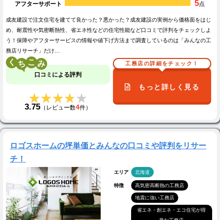
5
アフターサポート
点
成友建設で注文住宅を建てて良かった？悪かった？成友建設の実例から価格面をはじ
め、耐震性や気密断熱性、省エネ性などの住宅性能など口コミで評判をチェックしよ
う！保障やアフターサービスの情報や値下げ方法まで調査しているのは「みんなの工
務店リサーチ」だけ…
く
こ
工務店の詳細をチェック！
口コミによる評判
もっと詳しく見る
★★★★★
★★★★★
3.75
4
（レビュー数
件）
ロゴスホームの坪単価とみんなの口コミや評判をリサー
チ！
エリア
北海道
特徴
高気密高断熱の工務店
地震に強い工務店
省エネ・創エネ・エコ住宅が得