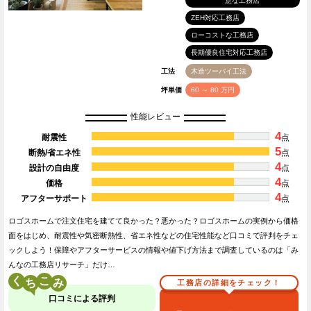
意な工務店
ZEH対応工務店
ローコストな工務店
長期優良住宅対応工務店
工法
木造ツーバイ工法
坪単価
60 ～ 80 万円
性能レビュー
4
耐震性
点
5
断熱/省エネ性
点
4
設計の自由度
点
4
価格
点
4
アフターサポート
点
ロゴスホームで注文住宅を建てて良かった？悪かった？ロゴスホームの実例から価格
面をはじめ、耐震性や気密断熱性、省エネ性などの住宅性能など口コミで評判をチェ
ックしよう！保障やアフターサービスの情報や値下げ方法まで調査しているのは「み
んなの工務店リサーチ」だけ…
く
こ
工務店の詳細をチェック！
口コミによる評判