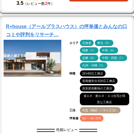
3.5
2
（レビュー数
件）
R+house（アールプラスハウス）の坪単価とみんなの口
コミや評判をリサーチ…
エリア
北海道
東北（5）
関東（7）
中部（9）
近畿（6）
中国・四国（7）
九州・沖縄（7）
特徴
ZEH対応工務店
長期優良住宅対応工務店
高気密高断熱の工務店
省エネ・創エネ・エコ住宅が得
意な工務店
工法
木造（軸組・パネル工法）
坪単価
50 ～ 60 万円
性能レビュー