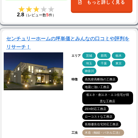
もっと詳しく見る
★★★★★
★★★★★
2.8
5
（レビュー数
件）
センチュリーホームの坪単価とみんなの口コミや評判を
リサーチ！
エリア
茨城
群馬
栃木
埼玉
千葉
東京
神奈川
特徴
高気密高断熱の工務店
地震に強い工務店
省エネ・創エネ・エコ住宅が得
意な工務店
ZEH対応工務店
ローコストな工務店
長期優良住宅対応工務店
工法
木造（軸組・パネル工法）