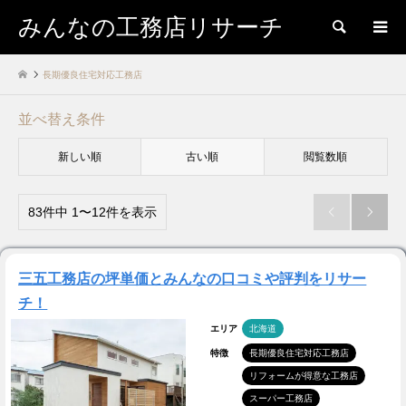
みんなの工務店リサーチ
検索
長期優良住宅対応工務店
並べ替え条件
新しい順
古い順
閲覧数順
83件中 1〜12件を表示


三五工務店の坪単価とみんなの口コミや評判をリサー
チ！
エリア
北海道
特徴
長期優良住宅対応工務店
リフォームが得意な工務店
スーパー工務店