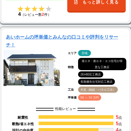
もっと詳しく見る
★★★★★
★★★★★
4
2
（レビュー数
件）
あいホームの坪単価とみんなの口コミや評判をリサー
チ！
エリア
宮城
省エネ・創エネ・エコ住宅が得
特徴
意な工務店
ZEH対応工務店
長期優良住宅対応工務店
工法
木造（軸組・パネル工法）
坪単価
55 ～ 70 万円
性能レビュー
5
耐震性
点
5
断熱/省エネ性
点
4
設計の自由度
点