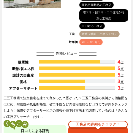
高気密高断熱の工務店
省エネ・創エネ・エコ住宅が得
意な工務店
ZEH対応工務店
工法
木造（軸組・パネル工法）
坪単価
70 ～ 85 万円
性能レビュー
4
耐震性
点
5
断熱/省エネ性
点
5
設計の自由度
点
3
価格
点
3
アフターサポート
点
三五工務店で注文住宅を建てて良かった？悪かった？三五工務店の実例から価格面を
はじめ、耐震性や気密断熱性、省エネ性などの住宅性能など口コミで評判をチェック
しよう！保障やアフターサービスの情報や値下げ方法まで調査しているのは「みんな
の工務店リサーチ」だけ…
く
こ
工務店の詳細をチェック！
口コミによる評判