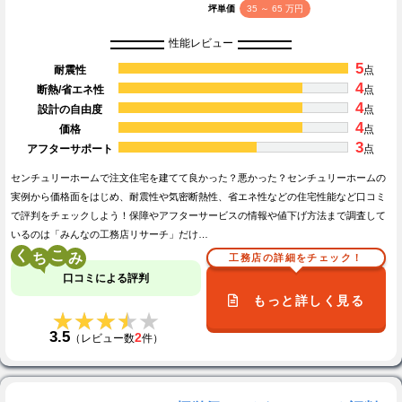
坪単価
35 ～ 65 万円
性能レビュー
5
耐震性
点
4
断熱/省エネ性
点
4
設計の自由度
点
4
価格
点
3
アフターサポート
点
センチュリーホームで注文住宅を建てて良かった？悪かった？センチュリーホームの
実例から価格面をはじめ、耐震性や気密断熱性、省エネ性などの住宅性能など口コミ
で評判をチェックしよう！保障やアフターサービスの情報や値下げ方法まで調査して
いるのは「みんなの工務店リサーチ」だけ…
く
こ
工務店の詳細をチェック！
口コミによる評判
もっと詳しく見る
★★★★★
★★★★★
3.5
2
（レビュー数
件）