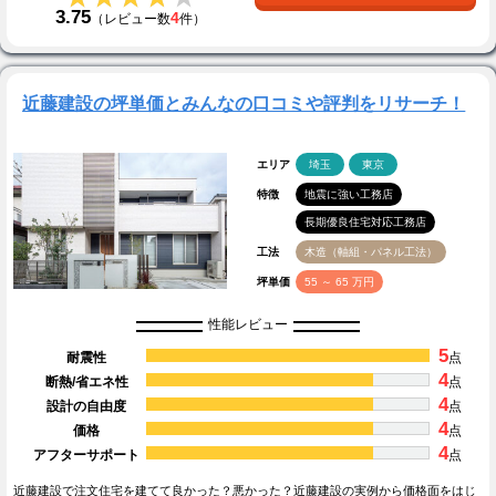
3.75
4
（レビュー数
件）
近藤建設の坪単価とみんなの口コミや評判をリサーチ！
エリア
埼玉
東京
特徴
地震に強い工務店
長期優良住宅対応工務店
工法
木造（軸組・パネル工法）
坪単価
55 ～ 65 万円
性能レビュー
5
耐震性
点
4
断熱/省エネ性
点
4
設計の自由度
点
4
価格
点
4
アフターサポート
点
近藤建設で注文住宅を建てて良かった？悪かった？近藤建設の実例から価格面をはじ