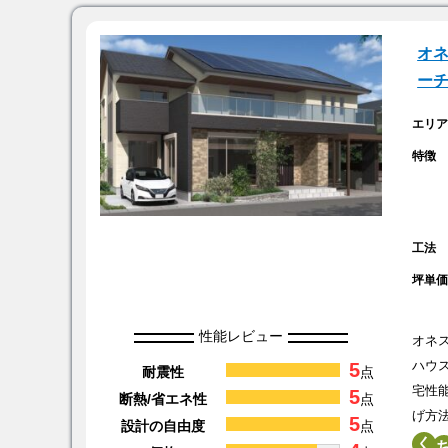
オ
ー
エリ
特徴
工法
坪単
性能レビュー
オネ
5
ハウ
耐震性
点
宅性
5
断熱/省エネ性
点
げ方
5
設計の自由度
点
く