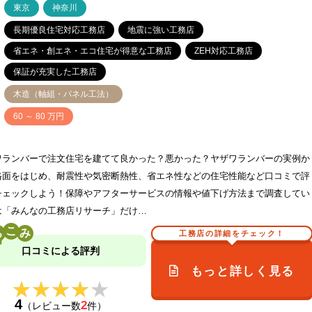
ア
東京
神奈川
長期優良住宅対応工務店
地震に強い工務店
省エネ・創エネ・エコ住宅が得意な工務店
ZEH対応工務店
保証が充実した工務店
木造（軸組・パネル工法）
価
60 ～ 80 万円
ワランバーで注文住宅を建てて良かった？悪かった？ヤザワランバーの実例か
格面をはじめ、耐震性や気密断熱性、省エネ性などの住宅性能など口コミで評
チェックしよう！保障やアフターサービスの情報や値下げ方法まで調査してい
は「みんなの工務店リサーチ」だけ…
こ
工務店の詳細をチェック！
口コミによる評判
もっと詳しく見る
★★★★★
★★★★★
4
2
（レビュー数
件）