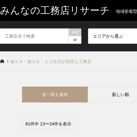
みんなの工務店リサーチ
地域密着
and
エリアから選ぶ
or
省エネ・創エネ・エコ住宅が得意な工務店
並べ替え条件
新しい順
81件中 13〜24件を表示