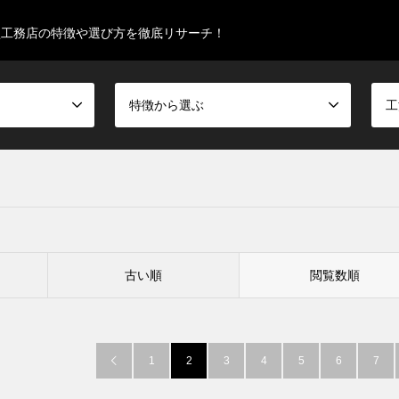
型工務店の特徴や選び方を徹底リサーチ！
特徴から選ぶ
工
古い順
閲覧数順
1
2
3
4
5
6
7
