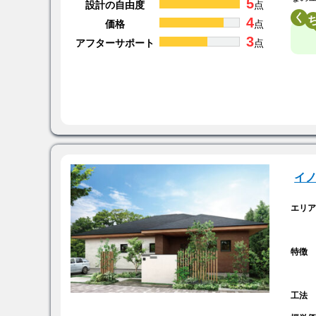
5
設計の自由度
点
く
4
価格
点
3
アフターサポート
点
イ
エリ
特徴
工法