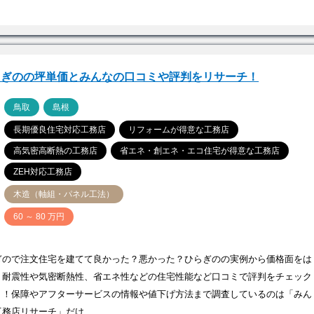
らぎのの坪単価とみんなの口コミや評判をリサーチ！
ア
鳥取
島根
長期優良住宅対応工務店
リフォームが得意な工務店
高気密高断熱の工務店
省エネ・創エネ・エコ住宅が得意な工務店
ZEH対応工務店
木造（軸組・パネル工法）
価
60 ～ 80 万円
ぎので注文住宅を建てて良かった？悪かった？ひらぎのの実例から価格面をは
、耐震性や気密断熱性、省エネ性などの住宅性能など口コミで評判をチェック
う！保障やアフターサービスの情報や値下げ方法まで調査しているのは「みん
工務店リサーチ」だけ…