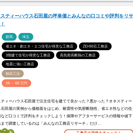
ネスティーハウス石田屋の坪単価とみんなの口コミや評判をリ
チ！
ア
群馬
埼玉
省エネ・創エネ・エコ住宅が得意な工務店
ZEH対応工務店
3階建て住宅が得意な工務店
高気密高断熱の工務店
地震に強い工務店
独自工法
価
39 ～ 68 万円
スティーハウス石田屋で注文住宅を建てて良かった？悪かった？オネスティー
ス石田屋の実例から価格面をはじめ、耐震性や気密断熱性、省エネ性などの住
能など口コミで評判をチェックしよう！保障やアフターサービスの情報や値下
法まで調査しているのは「みんなの工務店リサーチ」だけ…
こ
工務店の詳細をチェック！