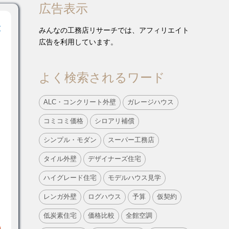
広告表示
サ
みんなの工務店リサーチでは、アフィリエイト
広告を利用しています。
よく検索されるワード
ALC・コンクリート外壁
ガレージハウス
コミコミ価格
シロアリ補償
シンプル・モダン
スーパー工務店
タイル外壁
デザイナーズ住宅
ハイグレード住宅
モデルハウス見学
レンガ外壁
ログハウス
予算
仮契約
低炭素住宅
価格比較
全館空調