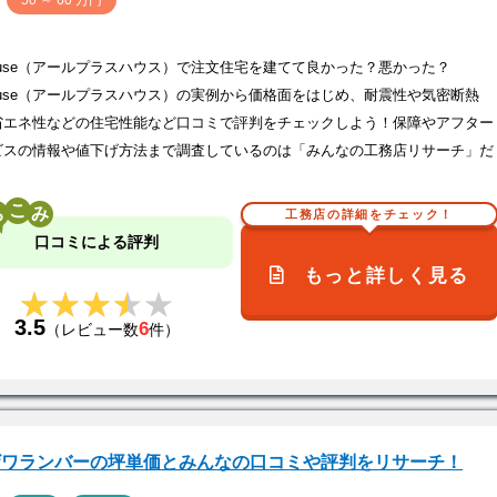
価
50 ～ 60 万円
house（アールプラスハウス）で注文住宅を建てて良かった？悪かった？
house（アールプラスハウス）の実例から価格面をはじめ、耐震性や気密断熱
省エネ性などの住宅性能など口コミで評判をチェックしよう！保障やアフター
ビスの情報や値下げ方法まで調査しているのは「みんなの工務店リサーチ」だ
こ
工務店の詳細をチェック！
口コミによる評判
もっと詳しく見る
★★★★★
★★★★★
3.5
6
（レビュー数
件）
ザワランバーの坪単価とみんなの口コミや評判をリサーチ！