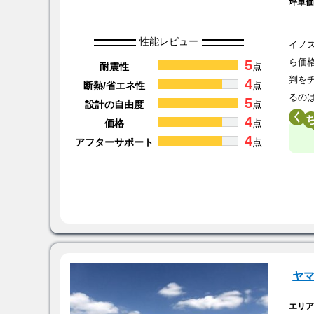
坪単
性能レビュー
イノ
5
ら価
耐震性
点
判を
4
断熱/省エネ性
点
るの
5
設計の自由度
点
く
4
価格
点
4
アフターサポート
点
ヤ
エリ