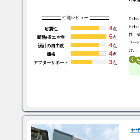
坪単
性能レビュー
R+
4
R+
耐震性
点
性、
5
断熱/省エネ性
点
サー
4
設計の自由度
点
け…
4
価格
点
く
3
アフターサポート
点
ヤ