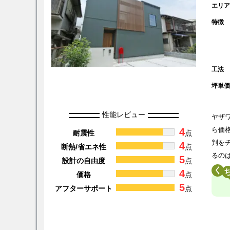
エリ
特徴
工法
坪単
性能レビュー
ヤザ
4
ら価
耐震性
点
判を
4
断熱/省エネ性
点
るの
5
設計の自由度
点
く
4
価格
点
5
アフターサポート
点