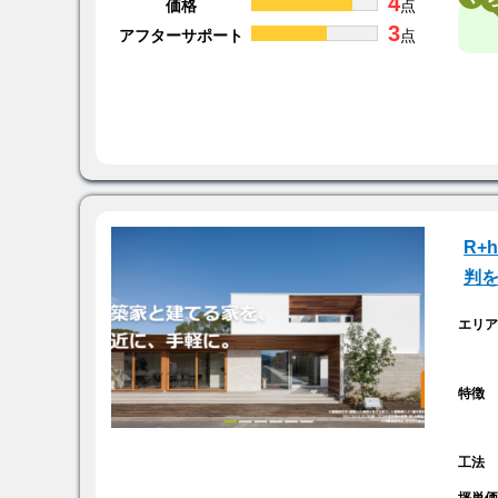
4
価格
点
3
アフターサポート
点
R+
判
エリ
特徴
工法