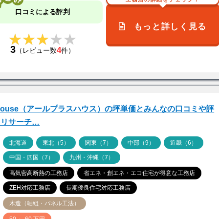
口コミによる評判
もっと詳しく見る
★★★★★
★★★★★
3
4
（レビュー数
件）
house（アールプラスハウス）の坪単価とみんなの口コミや評
をリサーチ…
ア
北海道
東北（5）
関東（7）
中部（9）
近畿（6）
中国・四国（7）
九州・沖縄（7）
高気密高断熱の工務店
省エネ・創エネ・エコ住宅が得意な工務店
ZEH対応工務店
長期優良住宅対応工務店
木造（軸組・パネル工法）