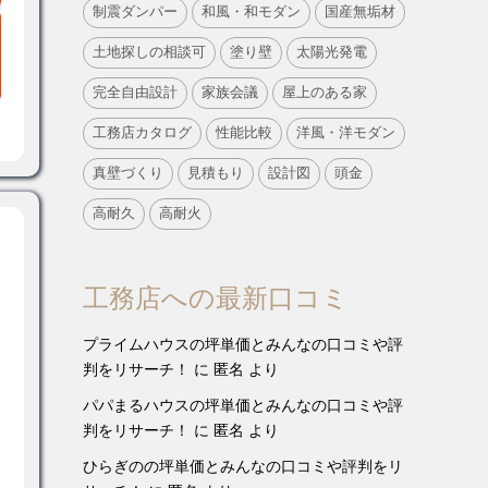
制震ダンパー
和風・和モダン
国産無垢材
土地探しの相談可
塗り壁
太陽光発電
完全自由設計
家族会議
屋上のある家
工務店カタログ
性能比較
洋風・洋モダン
真壁づくり
見積もり
設計図
頭金
高耐久
高耐火
工務店への最新口コミ
プライムハウスの坪単価とみんなの口コミや評
判をリサーチ！
に
匿名
より
パパまるハウスの坪単価とみんなの口コミや評
判をリサーチ！
に
匿名
より
ひらぎのの坪単価とみんなの口コミや評判をリ