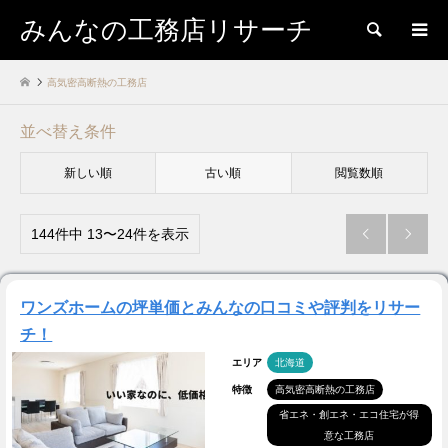
みんなの工務店リサーチ
検索
高気密高断熱の工務店
並べ替え条件
新しい順
古い順
閲覧数順
144件中 13〜24件を表示


ワンズホームの坪単価とみんなの口コミや評判をリサー
チ！
エリア
北海道
特徴
高気密高断熱の工務店
省エネ・創エネ・エコ住宅が得
意な工務店