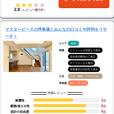
★★★★★
★★★★★
2.8
5
（レビュー数
件）
マスターピースの坪単価とみんなの口コミや評判をリサ
ーチ！
エリア
秋田
特徴
リフォームが得意な工務店
高気密高断熱の工務店
ローコストな工務店
長期優良住宅対応工務店
工法
木造（軸組・パネル工法）
坪単価
54 ～ 76 万円
性能レビュー
3
耐震性
点
4
断熱/省エネ性
点
4
設計の自由度
点