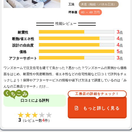
工法
木造（軸組・パネル工法）
坪単価
40 ～ 48 万円
性能レビュー
3
耐震性
点
4
断熱/省エネ性
点
4
設計の自由度
点
5
価格
点
3
アフターサポート
点
ワンズホームで注文住宅を建てて良かった？悪かった？ワンズホームの実例から価格
面をはじめ、耐震性や気密断熱性、省エネ性などの住宅性能など口コミで評判をチェ
ックしよう！保障やアフターサービスの情報や値下げ方法まで調査しているのは「み
んなの工務店リサーチ」だけ…
く
こ
工務店の詳細をチェック！
口コミによる評判
もっと詳しく見る
★★★★★
★★★★★
3
4
（レビュー数
件）