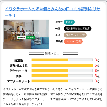
イワクラホームの坪単価とみんなの口コミや評判をリサ
ーチ！
エリア
北海道
特徴
高気密高断熱の工務店
工法
木造ツーバイ工法
坪単価
60 ～ 90 万円
性能レビュー
3
耐震性
点
5
断熱/省エネ性
点
3
設計の自由度
点
3
価格
点
3
アフターサポート
点
イワクラホームで注文住宅を建てて良かった？悪かった？イワクラホームの実例から
価格面をはじめ、耐震性や気密断熱性、省エネ性などの住宅性能など口コミで評判を
チェックしよう！保障やアフターサービスの情報や値下げ方法まで調査しているのは
「みんなの工務店リサーチ」だけ…