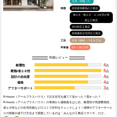
九州・沖縄（7）
特徴
高気密高断熱の工務店
省エネ・創エネ・エコ住宅が得
意な工務店
ZEH対応工務店
長期優良住宅対応工務店
工法
木造（軸組・パネル工法）
坪単価
50 ～ 60 万円
性能レビュー
4
耐震性
点
5
断熱/省エネ性
点
4
設計の自由度
点
4
価格
点
3
アフターサポート
点
R+house（アールプラスハウス）で注文住宅を建てて良かった？悪かった？
R+house（アールプラスハウス）の実例から価格面をはじめ、耐震性や気密断熱性、
省エネ性などの住宅性能など口コミで評判をチェックしよう！保障やアフターサービ
スの情報や値下げ方法まで調査しているのは「みんなの工務店リサーチ」だけ…