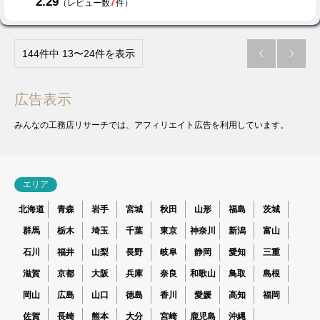
2.29
7
（レビュー数
件）
144件中 13〜24件を表示


広告表示
みんなの工務店リサーチでは、アフィリエイト広告を利用しています。
エリア
北海道
青森
岩手
宮城
秋田
山形
福島
茨城
群馬
栃木
埼玉
千葉
東京
神奈川
新潟
富山
石川
福井
山梨
長野
岐阜
静岡
愛知
三重
滋賀
京都
大阪
兵庫
奈良
和歌山
鳥取
島根
岡山
広島
山口
徳島
香川
愛媛
高知
福岡
佐賀
長崎
熊本
大分
宮崎
鹿児島
沖縄