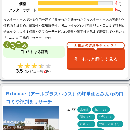
4
価格
点
5
アフターサポート
点
マスターピースで注文住宅を建てて良かった？悪かった？マスターピースの実例から
価格面をはじめ、耐震性や気密断熱性、省エネ性などの住宅性能など口コミで評判を
チェックしよう！保障やアフターサービスの情報や値下げ方法まで調査しているのは
「みんなの工務店リサーチ」だけ…
く
こ
工務店の詳細をチェック！
口コミによる評判
もっと詳しく見る
★★★★★
★★★★★
3.5
2
（レビュー数
件）
R+house（アールプラスハウス）の坪単価とみんなの口
コミや評判をリサーチ…
エリア
北海道
東北（5）
関東（7）
中部（9）
近畿（6）
中国・四国（7）