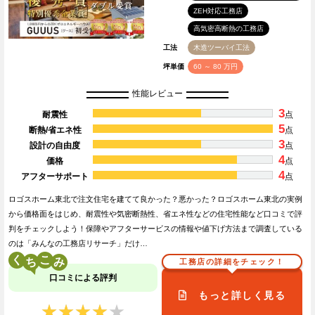
ZEH対応工務店
高気密高断熱の工務店
工法
木造ツーバイ工法
坪単価
60 ～ 80 万円
性能レビュー
3
耐震性
点
5
断熱/省エネ性
点
3
設計の自由度
点
4
価格
点
4
アフターサポート
点
ロゴスホーム東北で注文住宅を建てて良かった？悪かった？ロゴスホーム東北の実例
から価格面をはじめ、耐震性や気密断熱性、省エネ性などの住宅性能など口コミで評
判をチェックしよう！保障やアフターサービスの情報や値下げ方法まで調査している
のは「みんなの工務店リサーチ」だけ…
く
こ
工務店の詳細をチェック！
口コミによる評判
もっと詳しく見る
★★★★★
★★★★★