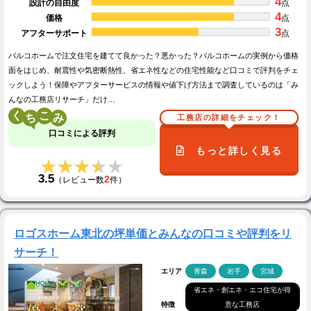
4
設計の自由度
点
4
価格
点
3
アフターサポート
点
パルコホームで注文住宅を建てて良かった？悪かった？パルコホームの実例から価格
面をはじめ、耐震性や気密断熱性、省エネ性などの住宅性能など口コミで評判をチェ
ックしよう！保障やアフターサービスの情報や値下げ方法まで調査しているのは「み
んなの工務店リサーチ」だけ…
く
こ
工務店の詳細をチェック！
口コミによる評判
もっと詳しく見る
★★★★★
★★★★★
3.5
2
（レビュー数
件）
ロゴスホーム東北の坪単価とみんなの口コミや評判をリ
サーチ！
エリア
青森
岩手
宮城
省エネ・創エネ・エコ住宅が得
特徴
意な工務店