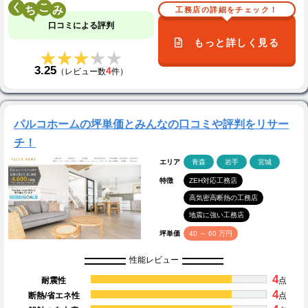
く
こ
工務店の詳細をチェック！
口コミによる評判
もっと詳しく見る
★★★★★
★★★★★
3.25
4
（レビュー数
件）
パルコホームの坪単価とみんなの口コミや評判をリサー
チ！
エリア
青森
岩手
宮城
特徴
ZEH対応工務店
高気密高断熱の工務店
地震に強い工務店
坪単価
40 ～ 60 万円
性能レビュー
4
耐震性
点
4
断熱/省エネ性
点