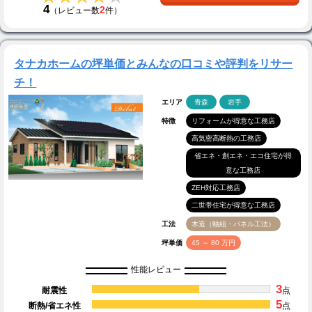
4
2
（レビュー数
件）
タナカホームの坪単価とみんなの口コミや評判をリサー
チ！
エリア
青森
岩手
特徴
リフォームが得意な工務店
高気密高断熱の工務店
省エネ・創エネ・エコ住宅が得
意な工務店
ZEH対応工務店
二世帯住宅が得意な工務店
工法
木造（軸組・パネル工法）
坪単価
45 ～ 80 万円
性能レビュー
3
耐震性
点
5
断熱/省エネ性
点