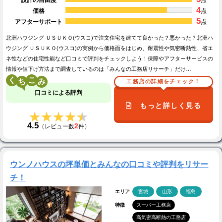
4
価格
点
5
アフターサポート
点
北洲ハウジング ＵＳＵＫＯ(ウスコ)で注文住宅を建てて良かった？悪かった？北洲ハ
ウジング ＵＳＵＫＯ(ウスコ)の実例から価格面をはじめ、耐震性や気密断熱性、省エ
ネ性などの住宅性能など口コミで評判をチェックしよう！保障やアフターサービスの
情報や値下げ方法まで調査しているのは「みんなの工務店リサーチ」だけ…
く
こ
工務店の詳細をチェック！
口コミによる評判
もっと詳しく見る
★★★★★
★★★★★
4.5
2
（レビュー数
件）
ウンノハウスの坪単価とみんなの口コミや評判をリサー
チ！
エリア
宮城
山形
福島
特徴
スーパー工務店
高気密高断熱の工務店