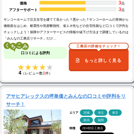
3
価格
点
3
アフターサポート
点
サンコーホームで注文住宅を建てて良かった？悪かった？サンコーホームの実例から
価格面をはじめ、耐震性や気密断熱性、省エネ性などの住宅性能など口コミで評判を
チェックしよう！保障やアフターサービスの情報や値下げ方法まで調査しているのは
「みんなの工務店リサーチ」だけ…
く
こ
工務店の詳細をチェック！
口コミによる評判
もっと詳しく見る
★★★★★
★★★★★
4
1
（レビュー数
件）
アサヒアレックスの坪単価とみんなの口コミや評判をリ
サーチ！
エリア
宮城
埼玉
東京
新潟
福岡
特徴
ZEH対応工務店