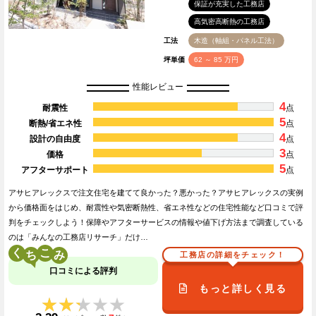
保証が充実した工務店
高気密高断熱の工務店
工法
木造（軸組・パネル工法）
坪単価
62 ～ 85 万円
性能レビュー
4
耐震性
点
5
断熱/省エネ性
点
4
設計の自由度
点
3
価格
点
5
アフターサポート
点
アサヒアレックスで注文住宅を建てて良かった？悪かった？アサヒアレックスの実例
から価格面をはじめ、耐震性や気密断熱性、省エネ性などの住宅性能など口コミで評
判をチェックしよう！保障やアフターサービスの情報や値下げ方法まで調査している
のは「みんなの工務店リサーチ」だけ…
く
こ
工務店の詳細をチェック！
口コミによる評判
もっと詳しく見る
★★★★★
★★★★★