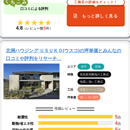
く
こ
工務店の詳細をチェック！
口コミによる評判
もっと詳しく見る
★★★★★
★★★★★
4.8
5
（レビュー数
件）
北洲ハウジング ＵＳＵＫＯ(ウスコ)の坪単価とみんなの
口コミや評判をリサーチ…
エリア
岩手
宮城
特徴
高気密高断熱の工務店
地震に強い工務店
工法
木造ツーバイ工法
坪単価
55 ～ 70 万円
性能レビュー
5
耐震性
点
4
断熱/省エネ性
点
5
設計の自由度
点