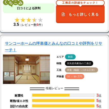
く
こ
工務店の詳細をチェック！
口コミによる評判
もっと詳しく見る
★★★★★
★★★★★
3.5
6
（レビュー数
件）
サンコーホームの坪単価とみんなの口コミや評判をリサ
ーチ！
エリア
秋田
特徴
高気密高断熱の工務店
工法
木造（軸組・パネル工法）
坪単価
70 ～ 80 万円
性能レビュー
3
耐震性
点
5
断熱/省エネ性
点
5
設計の自由度
点