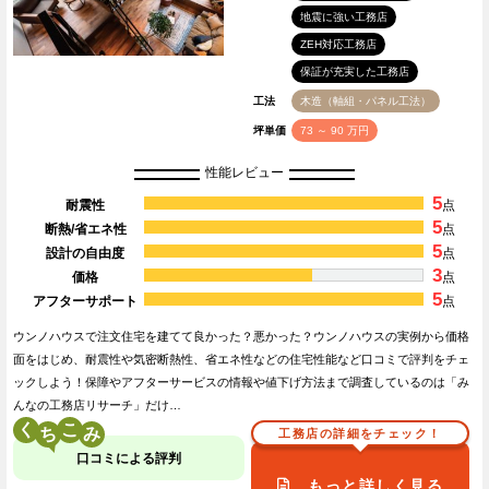
地震に強い工務店
ZEH対応工務店
保証が充実した工務店
工法
木造（軸組・パネル工法）
坪単価
73 ～ 90 万円
性能レビュー
5
耐震性
点
5
断熱/省エネ性
点
5
設計の自由度
点
3
価格
点
5
アフターサポート
点
ウンノハウスで注文住宅を建てて良かった？悪かった？ウンノハウスの実例から価格
面をはじめ、耐震性や気密断熱性、省エネ性などの住宅性能など口コミで評判をチェ
ックしよう！保障やアフターサービスの情報や値下げ方法まで調査しているのは「み
んなの工務店リサーチ」だけ…
く
こ
工務店の詳細をチェック！
口コミによる評判
もっと詳しく見る