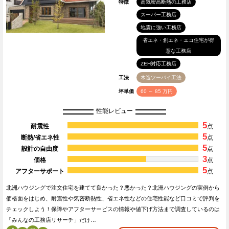
特徴
高気密高断熱の工務店
スーパー工務店
地震に強い工務店
省エネ・創エネ・エコ住宅が得
意な工務店
ZEH対応工務店
工法
木造ツーバイ工法
坪単価
60 ～ 85 万円
性能レビュー
5
耐震性
点
5
断熱/省エネ性
点
5
設計の自由度
点
3
価格
点
5
アフターサポート
点
北洲ハウジングで注文住宅を建てて良かった？悪かった？北洲ハウジングの実例から
価格面をはじめ、耐震性や気密断熱性、省エネ性などの住宅性能など口コミで評判を
チェックしよう！保障やアフターサービスの情報や値下げ方法まで調査しているのは
「みんなの工務店リサーチ」だけ…