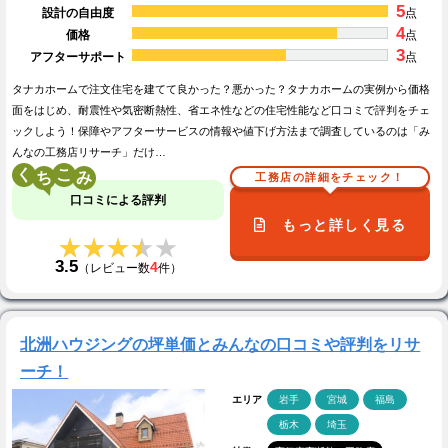
5
設計の自由度
点
4
価格
点
3
アフターサポート
点
タナカホームで注文住宅を建てて良かった？悪かった？タナカホームの実例から価格
面をはじめ、耐震性や気密断熱性、省エネ性などの住宅性能など口コミで評判をチェ
ックしよう！保障やアフターサービスの情報や値下げ方法まで調査しているのは「み
んなの工務店リサーチ」だけ…
く
こ
工務店の詳細をチェック！
口コミによる評判
もっと詳しく見る
★★★★★
★★★★★
3.5
4
（レビュー数
件）
北洲ハウジングの坪単価とみんなの口コミや評判をリサ
ーチ！
エリア
岩手
宮城
福島
栃木
埼玉