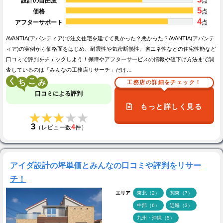
設計の自由度
点
5
価格
点
4
アフターサポート
点
AVANTIA(アバンティア)で注文住宅を建てて良かった？悪かった？AVANTIA(アバンテ
ィア)の実例から価格面をはじめ、耐震性や気密断熱性、省エネ性などの住宅性能など
口コミで評判をチェックしよう！保障やアフターサービスの情報や値下げ方法まで調
査しているのは「みんなの工務店リサーチ」だけ…
く
こ
工務店の詳細をチェック！
口コミによる評判
もっと詳しく見る
★★★★★
★★★★★
3
4
（レビュー数
件）
アイダ設計の坪単価とみんなの口コミや評判をリサー
チ！
エリア
東北（2）
関東（7）
中部（6）
近畿（3）
九州・沖縄（5）