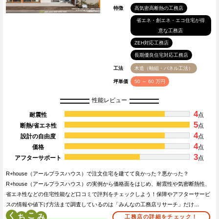
特徴
高気密高断熱の工務店
省エネ・創エネ・エコ住宅が得
意な工務店
ZEH対応工務店
長期優良住宅対応工務店
工法
木造（軸組・パネル工法）
坪単価
50 ～ 60 万円
性能レビュー
4
耐震性
点
5
断熱/省エネ性
点
4
設計の自由度
点
4
価格
点
3
アフターサポート
点
R+house（アールプラスハウス）で注文住宅を建てて良かった？悪かった？
R+house（アールプラスハウス）の実例から価格面をはじめ、耐震性や気密断熱性、
省エネ性などの住宅性能など口コミで評判をチェックしよう！保障やアフターサービ
スの情報や値下げ方法まで調査しているのは「みんなの工務店リサーチ」だけ…
く
こ
工務店の詳細をチェック！