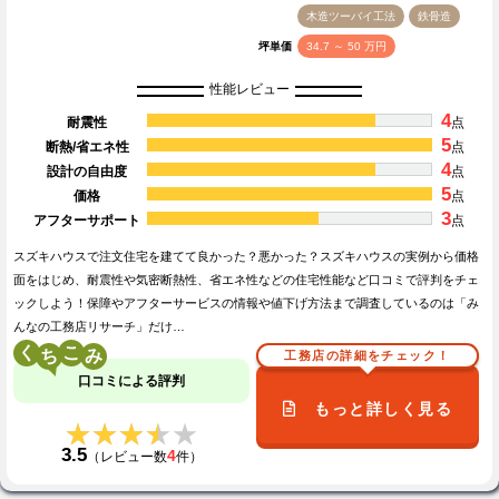
木造ツーバイ工法
鉄骨造
坪単価
34.7 ～ 50 万円
性能レビュー
4
耐震性
点
5
断熱/省エネ性
点
4
設計の自由度
点
5
価格
点
3
アフターサポート
点
スズキハウスで注文住宅を建てて良かった？悪かった？スズキハウスの実例から価格
面をはじめ、耐震性や気密断熱性、省エネ性などの住宅性能など口コミで評判をチェ
ックしよう！保障やアフターサービスの情報や値下げ方法まで調査しているのは「み
んなの工務店リサーチ」だけ…
く
こ
工務店の詳細をチェック！
口コミによる評判
もっと詳しく見る
★★★★★
★★★★★
3.5
4
（レビュー数
件）