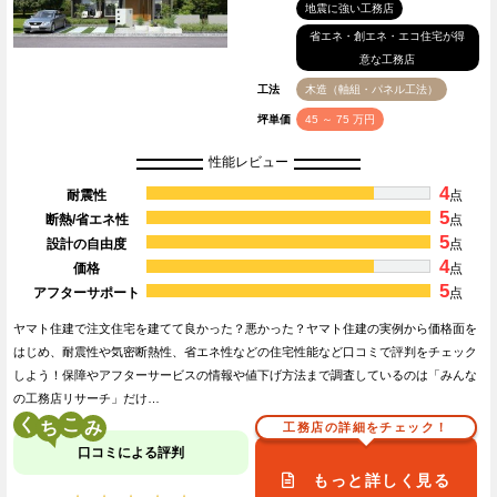
地震に強い工務店
省エネ・創エネ・エコ住宅が得
意な工務店
工法
木造（軸組・パネル工法）
坪単価
45 ～ 75 万円
性能レビュー
4
耐震性
点
5
断熱/省エネ性
点
5
設計の自由度
点
4
価格
点
5
アフターサポート
点
ヤマト住建で注文住宅を建てて良かった？悪かった？ヤマト住建の実例から価格面を
はじめ、耐震性や気密断熱性、省エネ性などの住宅性能など口コミで評判をチェック
しよう！保障やアフターサービスの情報や値下げ方法まで調査しているのは「みんな
の工務店リサーチ」だけ…
く
こ
工務店の詳細をチェック！
口コミによる評判
もっと詳しく見る