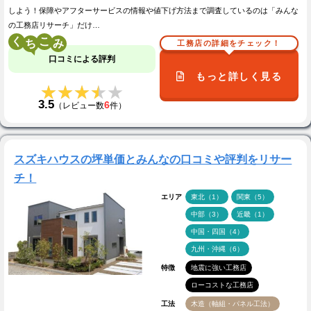
しよう！保障やアフターサービスの情報や値下げ方法まで調査しているのは「みんな
の工務店リサーチ」だけ…
く
こ
工務店の詳細をチェック！
口コミによる評判
もっと詳しく見る
★★★★★
★★★★★
3.5
6
（レビュー数
件）
スズキハウスの坪単価とみんなの口コミや評判をリサー
チ！
エリア
東北（1）
関東（5）
中部（3）
近畿（1）
中国・四国（4）
九州・沖縄（6）
特徴
地震に強い工務店
ローコストな工務店
工法
木造（軸組・パネル工法）