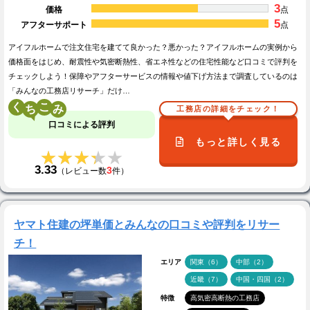
3
価格
点
5
アフターサポート
点
アイフルホームで注文住宅を建てて良かった？悪かった？アイフルホームの実例から
価格面をはじめ、耐震性や気密断熱性、省エネ性などの住宅性能など口コミで評判を
チェックしよう！保障やアフターサービスの情報や値下げ方法まで調査しているのは
「みんなの工務店リサーチ」だけ…
く
こ
工務店の詳細をチェック！
口コミによる評判
もっと詳しく見る
★★★★★
★★★★★
3.33
3
（レビュー数
件）
ヤマト住建の坪単価とみんなの口コミや評判をリサー
チ！
エリア
関東（6）
中部（2）
近畿（7）
中国・四国（2）
特徴
高気密高断熱の工務店