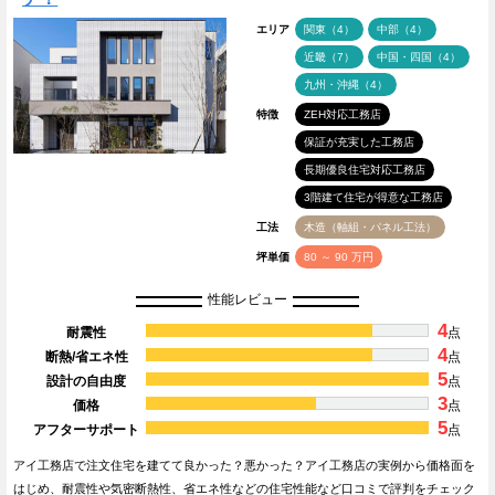
エリア
関東（4）
中部（4）
近畿（7）
中国・四国（4）
九州・沖縄（4）
特徴
ZEH対応工務店
保証が充実した工務店
長期優良住宅対応工務店
3階建て住宅が得意な工務店
工法
木造（軸組・パネル工法）
坪単価
80 ～ 90 万円
性能レビュー
4
耐震性
点
4
断熱/省エネ性
点
5
設計の自由度
点
3
価格
点
5
アフターサポート
点
アイ工務店で注文住宅を建てて良かった？悪かった？アイ工務店の実例から価格面を
はじめ、耐震性や気密断熱性、省エネ性などの住宅性能など口コミで評判をチェック