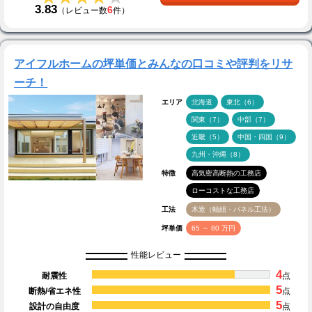
3.83
6
（レビュー数
件）
アイフルホームの坪単価とみんなの口コミや評判をリサ
ーチ！
エリア
北海道
東北（6）
関東（7）
中部（7）
近畿（5）
中国・四国（9）
九州・沖縄（8）
特徴
高気密高断熱の工務店
ローコストな工務店
工法
木造（軸組・パネル工法）
坪単価
65 ～ 80 万円
性能レビュー
4
耐震性
点
5
断熱/省エネ性
点
5
設計の自由度
点