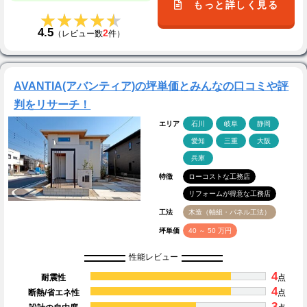
もっと詳しく見る
★★★★★
★★★★★
4.5
2
（レビュー数
件）
AVANTIA(アバンティア)の坪単価とみんなの口コミや評
判をリサーチ！
エリア
石川
岐阜
静岡
愛知
三重
大阪
兵庫
特徴
ローコストな工務店
リフォームが得意な工務店
工法
木造（軸組・パネル工法）
坪単価
40 ～ 50 万円
性能レビュー
4
耐震性
点
4
断熱/省エネ性
点
3