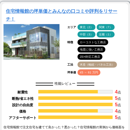
住宅情報館の坪単価とみんなの口コミや評判をリサー
チ！
エリア
東北（2）
関東（7）
中部（3）
近畿（1）
特徴
ローコストな工務店
地震に強い工務店
ZEH対応工務店
工法
木造（軸組・パネル工法）
坪単価
45 ～ 61 万円
性能レビュー
4
耐震性
点
5
断熱/省エネ性
点
5
設計の自由度
点
4
価格
点
5
アフターサポート
点
住宅情報館で注文住宅を建てて良かった？悪かった？住宅情報館の実例から価格面を