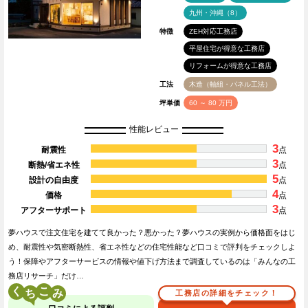
九州・沖縄（8）
特徴
ZEH対応工務店
平屋住宅が得意な工務店
リフォームが得意な工務店
工法
木造（軸組・パネル工法）
坪単価
60 ～ 80 万円
性能レビュー
3
耐震性
点
3
断熱/省エネ性
点
5
設計の自由度
点
4
価格
点
3
アフターサポート
点
夢ハウスで注文住宅を建てて良かった？悪かった？夢ハウスの実例から価格面をはじ
め、耐震性や気密断熱性、省エネ性などの住宅性能など口コミで評判をチェックしよ
う！保障やアフターサービスの情報や値下げ方法まで調査しているのは「みんなの工
務店リサーチ」だけ…
く
こ
工務店の詳細をチェック！