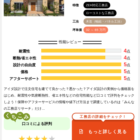
特徴
ZEH対応工務店
ローコストな工務店
工法
木造（軸組・パネル工法）
坪単価
32 ～ 65 万円
性能レビュー
4
耐震性
点
4
断熱/省エネ性
点
5
設計の自由度
点
5
価格
点
5
アフターサポート
点
アイダ設計で注文住宅を建てて良かった？悪かった？アイダ設計の実例から価格面を
はじめ、耐震性や気密断熱性、省エネ性などの住宅性能など口コミで評判をチェック
しよう！保障やアフターサービスの情報や値下げ方法まで調査しているのは「みんな
の工務店リサーチ」だけ…
く
こ
工務店の詳細をチェック！
口コミによる評判
もっと詳しく見る
★★★★★
★★★★★