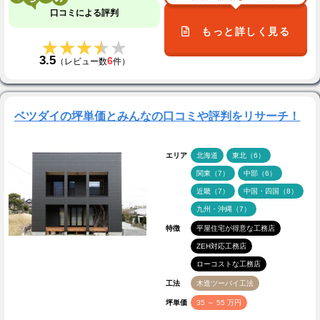
口コミによる評判
もっと詳しく見る
★★★★★
★★★★★
3.5
6
（レビュー数
件）
ベツダイの坪単価とみんなの口コミや評判をリサーチ！
エリア
北海道
東北（6）
関東（7）
中部（6）
近畿（7）
中国・四国（8）
九州・沖縄（7）
特徴
平屋住宅が得意な工務店
ZEH対応工務店
ローコストな工務店
工法
木造ツーバイ工法
坪単価
35 ～ 55 万円