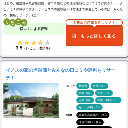
はじめ、耐震性や気密断熱性、省エネ性などの住宅性能など口コミで評判をチェック
しよう！保障やアフターサービスの情報や値下げ方法まで調査しているのは「みんな
の工務店リサーチ」だけ…
く
こ
工務店の詳細をチェック！
口コミによる評判
もっと詳しく見る
★★★★★
★★★★★
3.5
2
（レビュー数
件）
イノスの家の坪単価とみんなの口コミや評判をリサー
チ！
エリア
北海道
東北（5）
関東（6）
中部（7）
近畿（6）
中国・四国（8）
九州・沖縄（6）
特徴
高気密高断熱の工務店
地震に強い工務店