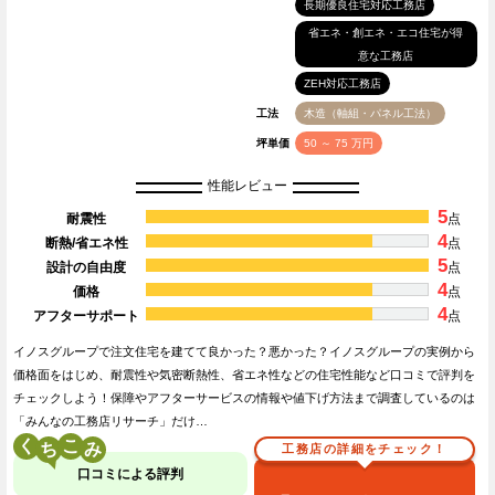
長期優良住宅対応工務店
省エネ・創エネ・エコ住宅が得
意な工務店
ZEH対応工務店
工法
木造（軸組・パネル工法）
坪単価
50 ～ 75 万円
性能レビュー
5
耐震性
点
4
断熱/省エネ性
点
5
設計の自由度
点
4
価格
点
4
アフターサポート
点
イノスグループで注文住宅を建てて良かった？悪かった？イノスグループの実例から
価格面をはじめ、耐震性や気密断熱性、省エネ性などの住宅性能など口コミで評判を
チェックしよう！保障やアフターサービスの情報や値下げ方法まで調査しているのは
「みんなの工務店リサーチ」だけ…
く
こ
工務店の詳細をチェック！
口コミによる評判