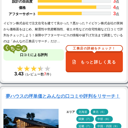
3
設計の自由度
点
4
価格
点
3
アフターサポート
点
イビケン株式会社で注文住宅を建てて良かった？悪かった？イビケン株式会社の実例
から価格面をはじめ、耐震性や気密断熱性、省エネ性などの住宅性能など口コミで評
判をチェックしよう！保障やアフターサービスの情報や値下げ方法まで調査している
のは「みんなの工務店リサーチ」だけ…
く
こ
工務店の詳細をチェック！
口コミによる評判
もっと詳しく見る
★★★★★
★★★★★
3.43
7
（レビュー数
件）
夢ハウスの坪単価とみんなの口コミや評判をリサーチ！
エリア
北海道
東北（6）
関東（7）
中部（9）
近畿（7）
中国・四国（9）