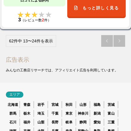
口コミによる評判
もっと詳しく見る
★★★★★
★★★★★
3
2
（レビュー数
件）
62件中 13〜24件を表示


広告表示
みんなの工務店リサーチでは、アフィリエイト広告を利用しています。
エリア
北海道
青森
岩手
宮城
秋田
山形
福島
茨城
群馬
栃木
埼玉
千葉
東京
神奈川
新潟
富山
石川
福井
山梨
長野
岐阜
静岡
愛知
三重
滋賀
京都
大阪
兵庫
奈良
和歌山
鳥取
島根