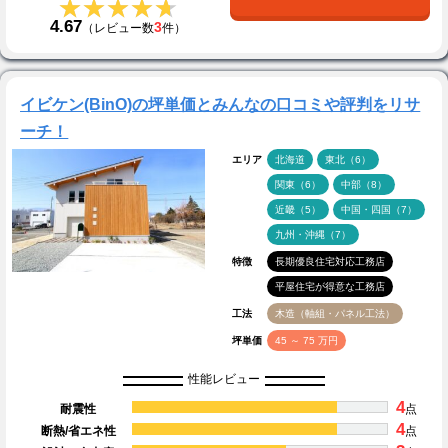
★★★★★
★★★★★
4.67
3
（レビュー数
件）
イビケン(BinO)の坪単価とみんなの口コミや評判をリサ
ーチ！
エリア
北海道
東北（6）
関東（6）
中部（8）
近畿（5）
中国・四国（7）
九州・沖縄（7）
特徴
長期優良住宅対応工務店
平屋住宅が得意な工務店
工法
木造（軸組・パネル工法）
坪単価
45 ～ 75 万円
性能レビュー
4
耐震性
点
4
断熱/省エネ性
点