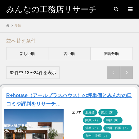
みんなの工務店リサーチ
検索
愛知
並べ替え条件
新しい順
古い順
閲覧数順
62件中 13〜24件を表示


R+house（アールプラスハウス）の坪単価とみんなの口
コミや評判をリサーチ…
エリア
北海道
東北（5）
関東（7）
中部（9）
近畿（6）
中国・四国（7）
九州・沖縄（7）