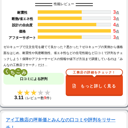
性能レビュー
3
耐震性
点
3
断熱/省エネ性
点
4
設計の自由度
点
5
価格
点
3
アフターサポート
点
ゼロキューブで注文住宅を建てて良かった？悪かった？ゼロキューブの実例から価格
面をはじめ、耐震性や気密断熱性、省エネ性などの住宅性能など口コミで評判をチェ
ックしよう！保障やアフターサービスの情報や値下げ方法まで調査しているのは「み
んなの工務店リサーチ」だけ…
く
こ
工務店の詳細をチェック！
口コミによる評判
もっと詳しく見る
★★★★★
★★★★★
3.11
9
（レビュー数
件）
アイ工務店の坪単価とみんなの口コミや評判をリサー
チ！