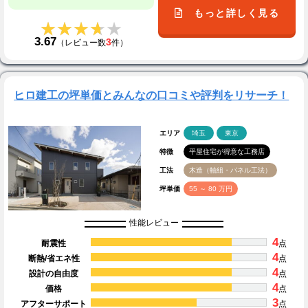
もっと詳しく見る
★★★★★
★★★★★
3.67
3
（レビュー数
件）
ヒロ建工の坪単価とみんなの口コミや評判をリサーチ！
エリア
埼玉
東京
特徴
平屋住宅が得意な工務店
工法
木造（軸組・パネル工法）
坪単価
55 ～ 80 万円
性能レビュー
4
耐震性
点
4
断熱/省エネ性
点
4
設計の自由度
点
4
価格
点
3
アフターサポート
点