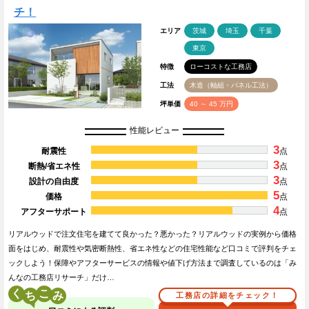
チ！
エリア
茨城
埼玉
千葉
東京
特徴
ローコストな工務店
工法
木造（軸組・パネル工法）
坪単価
40 ～ 45 万円
性能レビュー
3
耐震性
点
3
断熱/省エネ性
点
3
設計の自由度
点
5
価格
点
4
アフターサポート
点
リアルウッドで注文住宅を建てて良かった？悪かった？リアルウッドの実例から価格
面をはじめ、耐震性や気密断熱性、省エネ性などの住宅性能など口コミで評判をチェ
ックしよう！保障やアフターサービスの情報や値下げ方法まで調査しているのは「み
んなの工務店リサーチ」だけ…
く
こ
工務店の詳細をチェック！