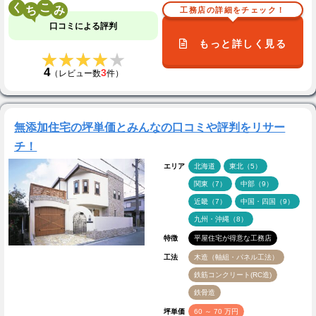
く
こ
工務店の詳細をチェック！
口コミによる評判
もっと詳しく見る
★★★★★
★★★★★
4
3
（レビュー数
件）
無添加住宅の坪単価とみんなの口コミや評判をリサー
チ！
エリア
北海道
東北（5）
関東（7）
中部（9）
近畿（7）
中国・四国（9）
九州・沖縄（8）
特徴
平屋住宅が得意な工務店
工法
木造（軸組・パネル工法）
鉄筋コンクリート(RC造)
鉄骨造
坪単価
60 ～ 70 万円