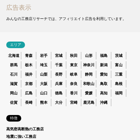
広告表示
みんなの工務店リサーチでは、アフィリエイト広告を利用しています。
エリア
北海道
青森
岩手
宮城
秋田
山形
福島
茨城
群馬
栃木
埼玉
千葉
東京
神奈川
新潟
富山
石川
福井
山梨
長野
岐阜
静岡
愛知
三重
滋賀
京都
大阪
兵庫
奈良
和歌山
鳥取
島根
岡山
広島
山口
徳島
香川
愛媛
高知
福岡
佐賀
長崎
熊本
大分
宮崎
鹿児島
沖縄
特徴
高気密高断熱の工務店
地震に強い工務店