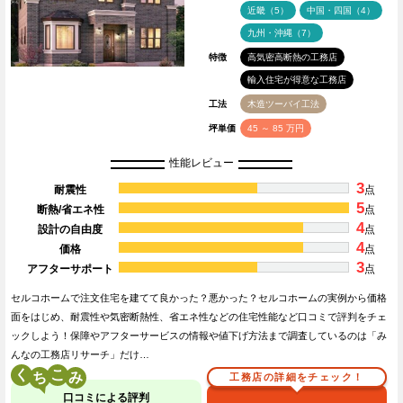
近畿（5）
中国・四国（4）
九州・沖縄（7）
特徴
高気密高断熱の工務店
輸入住宅が得意な工務店
工法
木造ツーバイ工法
坪単価
45 ～ 85 万円
性能レビュー
3
耐震性
点
5
断熱/省エネ性
点
4
設計の自由度
点
4
価格
点
3
アフターサポート
点
セルコホームで注文住宅を建てて良かった？悪かった？セルコホームの実例から価格
面をはじめ、耐震性や気密断熱性、省エネ性などの住宅性能など口コミで評判をチェ
ックしよう！保障やアフターサービスの情報や値下げ方法まで調査しているのは「み
んなの工務店リサーチ」だけ…
く
こ
工務店の詳細をチェック！
口コミによる評判