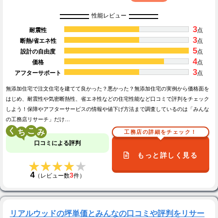
性能レビュー
3
耐震性
点
3
断熱/省エネ性
点
5
設計の自由度
点
4
価格
点
3
アフターサポート
点
無添加住宅で注文住宅を建てて良かった？悪かった？無添加住宅の実例から価格面を
はじめ、耐震性や気密断熱性、省エネ性などの住宅性能など口コミで評判をチェック
しよう！保障やアフターサービスの情報や値下げ方法まで調査しているのは「みんな
の工務店リサーチ」だけ…
く
こ
工務店の詳細をチェック！
口コミによる評判
もっと詳しく見る
★★★★★
★★★★★
4
3
（レビュー数
件）
リアルウッドの坪単価とみんなの口コミや評判をリサー