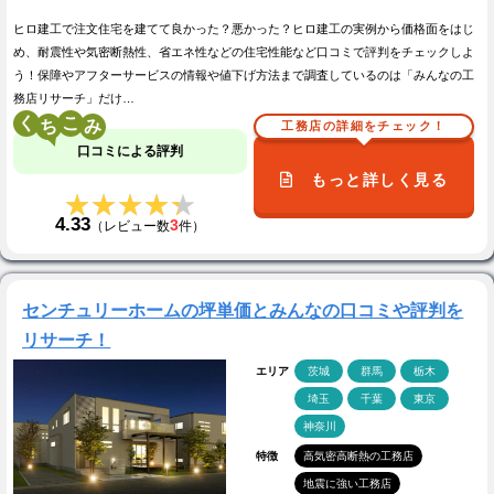
ヒロ建工で注文住宅を建てて良かった？悪かった？ヒロ建工の実例から価格面をはじ
め、耐震性や気密断熱性、省エネ性などの住宅性能など口コミで評判をチェックしよ
う！保障やアフターサービスの情報や値下げ方法まで調査しているのは「みんなの工
務店リサーチ」だけ…
く
こ
工務店の詳細をチェック！
口コミによる評判
もっと詳しく見る
★★★★★
★★★★★
4.33
3
（レビュー数
件）
センチュリーホームの坪単価とみんなの口コミや評判を
リサーチ！
エリア
茨城
群馬
栃木
埼玉
千葉
東京
神奈川
特徴
高気密高断熱の工務店
地震に強い工務店