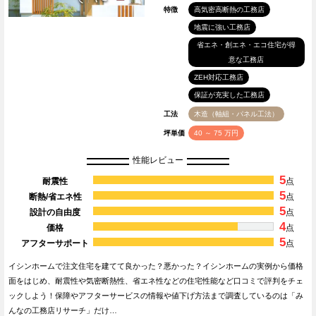
特徴
高気密高断熱の工務店
地震に強い工務店
省エネ・創エネ・エコ住宅が得
意な工務店
ZEH対応工務店
保証が充実した工務店
工法
木造（軸組・パネル工法）
坪単価
40 ～ 75 万円
性能レビュー
5
耐震性
点
5
断熱/省エネ性
点
5
設計の自由度
点
4
価格
点
5
アフターサポート
点
イシンホームで注文住宅を建てて良かった？悪かった？イシンホームの実例から価格
面をはじめ、耐震性や気密断熱性、省エネ性などの住宅性能など口コミで評判をチェ
ックしよう！保障やアフターサービスの情報や値下げ方法まで調査しているのは「み
んなの工務店リサーチ」だけ…