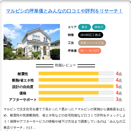
マルビシの坪単価とみんなの口コミや評判をリサーチ！
エリア
東京
神奈川
特徴
ZEH対応工務店
工法
木造ツーバイ工法
坪単価
55 ～ 70 万円
性能レビュー
4
耐震性
点
4
断熱/省エネ性
点
5
設計の自由度
点
4
価格
点
3
アフターサポート
点
マルビシで注文住宅を建てて良かった？悪かった？マルビシの実例から価格面をはじ
め、耐震性や気密断熱性、省エネ性などの住宅性能など口コミで評判をチェックしよ
う！保障やアフターサービスの情報や値下げ方法まで調査しているのは「みんなの工
務店リサーチ」だけ…