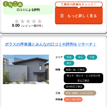
く
こ
工務店の詳細をチェック！
口コミによる評判
もっと詳しく見る
★★★★★
★★★★★
0.00
0
（レビュー数
件）
ポラスの坪単価とみんなの口コミや評判をリサーチ！
エリア
茨城
埼玉
千葉
東京
特徴
地震に強い工務店
省エネ・創エネ・エコ住宅が得
意な工務店
ZEH対応工務店
工法
木造（軸組・パネル工法）
坪単価
70 ～ 80 万円