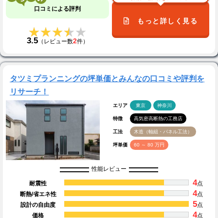
口コミによる評判
もっと詳しく見る
★★★★★
★★★★★
3.5
2
（レビュー数
件）
タツミプランニングの坪単価とみんなの口コミや評判を
リサーチ！
エリア
東京
神奈川
特徴
高気密高断熱の工務店
工法
木造（軸組・パネル工法）
坪単価
60 ～ 80 万円
性能レビュー
4
耐震性
点
4
断熱/省エネ性
点
5
設計の自由度
点
4
価格
点