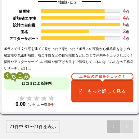
性能レビュー
4
耐震性
点
4
断熱/省エネ性
点
5
設計の自由度
点
3
価格
点
4
アフターサポート
点
ポラスで注文住宅を建てて良かった？悪かった？ポラスの実例から価格面をはじめ、
耐震性や気密断熱性、省エネ性などの住宅性能など口コミで評判をチェックしよう！
保障やアフターサービスの情報や値下げ方法まで調査しているのは「みんなの工務店
リサーチ」だけ…
く
こ
工務店の詳細をチェック！
口コミによる評判
もっと詳しく見る
★★★★★
★★★★★
0.00
0
（レビュー数
件）
71件中 61〜71件を表示

