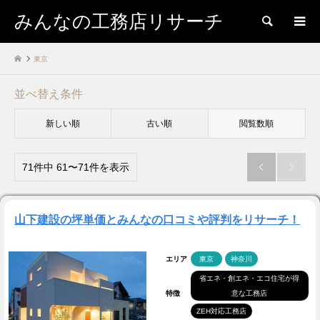
みんなの工務店リサーチ
検索
東京
並べ替え条件
新しい順
古い順
閲覧数順
71件中 61〜71件を表示


山下建設の坪単価とみんなの口コミや評判をリサーチ！
エリア
東京
神奈川
省エネ・創エネ・エコ住宅が得
特徴
意な工務店
ZEH対応工務店