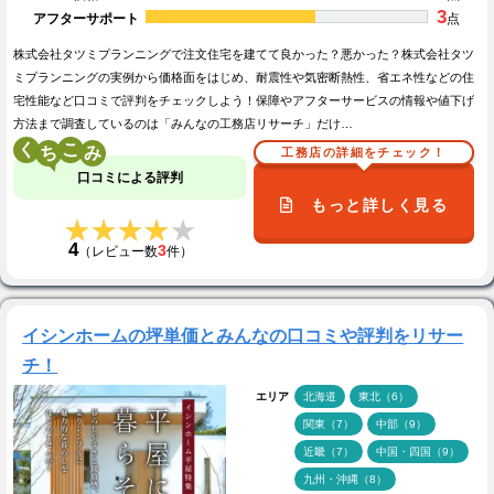
3
アフターサポート
点
株式会社タツミプランニングで注文住宅を建てて良かった？悪かった？株式会社タツ
ミプランニングの実例から価格面をはじめ、耐震性や気密断熱性、省エネ性などの住
宅性能など口コミで評判をチェックしよう！保障やアフターサービスの情報や値下げ
方法まで調査しているのは「みんなの工務店リサーチ」だけ…
く
こ
工務店の詳細をチェック！
口コミによる評判
もっと詳しく見る
★★★★★
★★★★★
4
3
（レビュー数
件）
イシンホームの坪単価とみんなの口コミや評判をリサー
チ！
エリア
北海道
東北（6）
関東（7）
中部（9）
近畿（7）
中国・四国（9）
九州・沖縄（8）