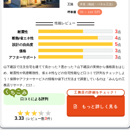
工法
木造（軸組・パネル工法）
坪単価
70 ～ 110 万円
性能レビュー
3
耐震性
点
4
断熱/省エネ性
点
5
設計の自由度
点
3
価格
点
3
アフターサポート
点
山下建設で注文住宅を建てて良かった？悪かった？山下建設の実例から価格面をはじ
め、耐震性や気密断熱性、省エネ性などの住宅性能など口コミで評判をチェックしよ
う！保障やアフターサービスの情報や値下げ方法まで調査しているのは「みんなの工
務店リサーチ」だけ…
く
こ
工務店の詳細をチェック！
口コミによる評判
もっと詳しく見る
★★★★★
★★★★★
3.33
3
（レビュー数
件）