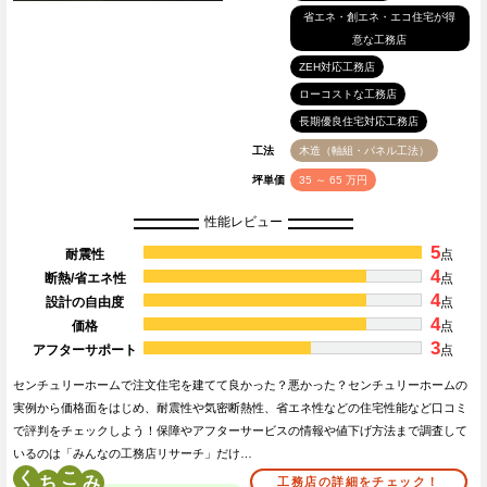
省エネ・創エネ・エコ住宅が得
意な工務店
ZEH対応工務店
ローコストな工務店
長期優良住宅対応工務店
工法
木造（軸組・パネル工法）
坪単価
35 ～ 65 万円
性能レビュー
5
耐震性
点
4
断熱/省エネ性
点
4
設計の自由度
点
4
価格
点
3
アフターサポート
点
センチュリーホームで注文住宅を建てて良かった？悪かった？センチュリーホームの
実例から価格面をはじめ、耐震性や気密断熱性、省エネ性などの住宅性能など口コミ
で評判をチェックしよう！保障やアフターサービスの情報や値下げ方法まで調査して
いるのは「みんなの工務店リサーチ」だけ…
く
こ
工務店の詳細をチェック！