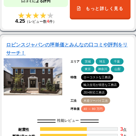
口コミによる評判
もっと詳しく見る
★★★★★
★★★★★
4.25
4
（レビュー数
件）
ロビンスジャパンの坪単価とみんなの口コミや評判をリ
サーチ！
エリア
茨城
埼玉
千葉
東京
神奈川
山梨
特徴
ローコストな工務店
輸入住宅が得意な工務店
ZEH対応工務店
工法
木造ツーバイ工法
坪単価
40 ～ 80 万円
性能レビュー
3
耐震性
点
3