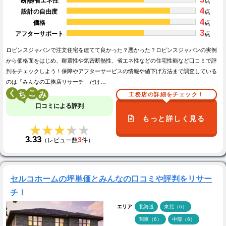
断熱/省エネ性
点
4
設計の自由度
点
4
価格
点
3
アフターサポート
点
ロビンスジャパンで注文住宅を建てて良かった？悪かった？ロビンスジャパンの実例
から価格面をはじめ、耐震性や気密断熱性、省エネ性などの住宅性能など口コミで評
判をチェックしよう！保障やアフターサービスの情報や値下げ方法まで調査している
のは「みんなの工務店リサーチ」だけ…
く
こ
工務店の詳細をチェック！
口コミによる評判
もっと詳しく見る
★★★★★
★★★★★
3.33
3
（レビュー数
件）
セルコホームの坪単価とみんなの口コミや評判をリサー
チ！
エリア
北海道
東北（6）
関東（6）
中部（6）