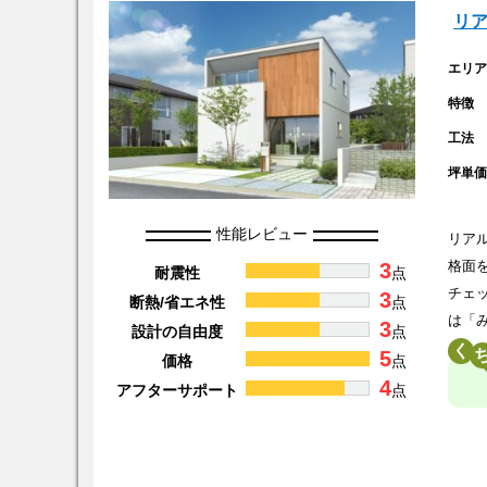
リ
エリ
特徴
工法
坪単
性能レビュー
リア
3
格面
耐震性
点
チェ
3
断熱/省エネ性
点
は「
3
設計の自由度
点
く
5
価格
点
4
アフターサポート
点