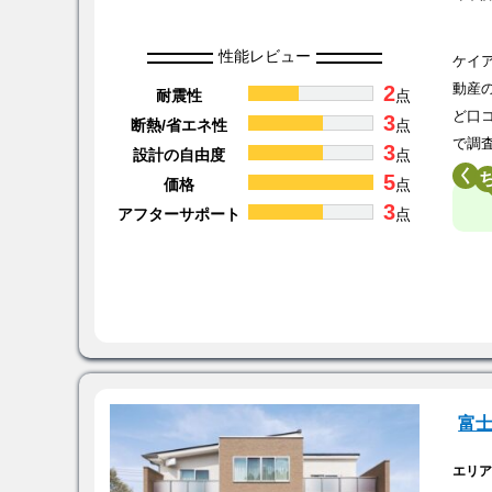
性能レビュー
ケイ
2
動産
耐震性
点
ど口
3
断熱/省エネ性
点
で調
3
設計の自由度
点
く
5
価格
点
3
アフターサポート
点
富
エリ