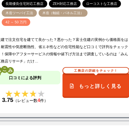
長期優良住宅対応工務店
ZEH対応工務店
ローコストな工務店
木造ツーバイ工法
木造（軸組・パネル工法）
価
42 ～ 50 万円
住建で注文住宅を建てて良かった？悪かった？富士住建の実例から価格面をは
、耐震性や気密断熱性、省エネ性などの住宅性能など口コミで評判をチェック
う！保障やアフターサービスの情報や値下げ方法まで調査しているのは「みん
工務店リサーチ」だけ…
こ
工務店の詳細をチェック！
口コミによる評判
もっと詳しく見る
★★★★★
★★★★★
3.75
4
（レビュー数
件）