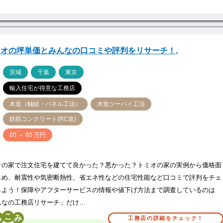
ミオの坪単価とみんなの口コミや評判をリサーチ！,
ア
茨城
千葉
東京
輸入住宅が得意な工務店
木造（軸組・パネル工法）
木造ツーバイ工法
鉄筋コンクリート(RC造)
価
60 ～ 80 万円
オの家で注文住宅を建てて良かった？悪かった？トミオの家の実例から価格面
じめ、耐震性や気密断熱性、省エネ性などの住宅性能など口コミで評判をチェ
しよう！保障やアフターサービスの情報や値下げ方法まで調査しているのは
んなの工務店リサーチ」だけ…
こ
工務店の詳細をチェック！