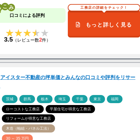
こ
工務店の詳細をチェック！
口コミによる評判
もっと詳しく見る
★★★★★
★★★★★
3.5
2
（レビュー数
件）
イアイスター不動産の坪単価とみんなの口コミや評判をリサー
！
ア
茨城
群馬
栃木
埼玉
千葉
東京
福岡
ローコストな工務店
平屋住宅が得意な工務店
リフォームが得意な工務店
木造（軸組・パネル工法）
価
30 ～ 35 万円