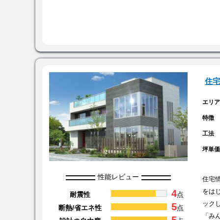
住
エリ
特徴
工法
坪単
性能レビュー
住宅
4
をは
耐震性
点
ック
5
断熱/省エネ性
点
「み