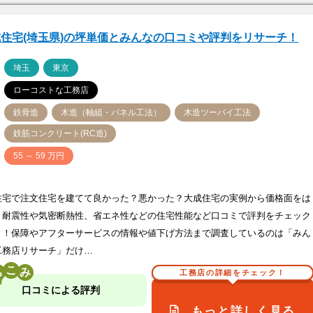
住宅(埼玉県)の坪単価とみんなの口コミや評判をリサーチ！
ア
埼玉
東京
ローコストな工務店
鉄骨造
木造（軸組・パネル工法）
木造ツーバイ工法
鉄筋コンクリート(RC造)
価
55 ～ 59 万円
住宅で注文住宅を建てて良かった？悪かった？大成住宅の実例から価格面をは
、耐震性や気密断熱性、省エネ性などの住宅性能など口コミで評判をチェック
う！保障やアフターサービスの情報や値下げ方法まで調査しているのは「みん
工務店リサーチ」だけ…
こ
工務店の詳細をチェック！
口コミによる評判
もっと詳しく見る