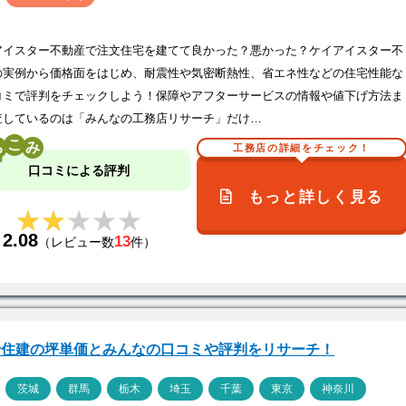
アイスター不動産で注文住宅を建てて良かった？悪かった？ケイアイスター不
の実例から価格面をはじめ、耐震性や気密断熱性、省エネ性などの住宅性能な
コミで評判をチェックしよう！保障やアフターサービスの情報や値下げ方法ま
査しているのは「みんなの工務店リサーチ」だけ…
こ
工務店の詳細をチェック！
口コミによる評判
もっと詳しく見る
★★★★★
★★★★★
2.08
13
（レビュー数
件）
士住建の坪単価とみんなの口コミや評判をリサーチ！
ア
茨城
群馬
栃木
埼玉
千葉
東京
神奈川