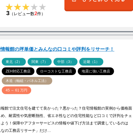
★★★★★
★★★★★
3
2
（レビュー数
件）
宅情報館の坪単価とみんなの口コミや評判をリサーチ！
ア
東北（2）
関東（7）
中部（3）
近畿（1）
ZEH対応工務店
ローコストな工務店
地震に強い工務店
木造（軸組・パネル工法）
価
45 ～ 61 万円
情報館で注文住宅を建てて良かった？悪かった？住宅情報館の実例から価格面
じめ、耐震性や気密断熱性、省エネ性などの住宅性能など口コミで評判をチェ
しよう！保障やアフターサービスの情報や値下げ方法まで調査しているのは
んなの工務店リサーチ」だけ…