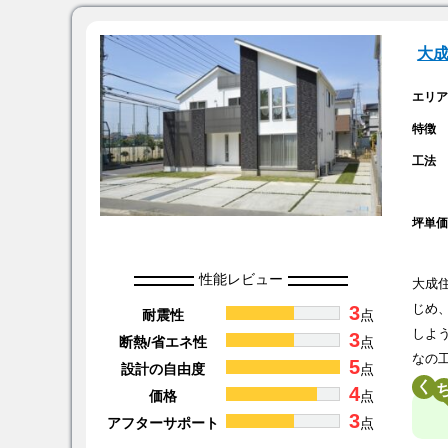
大成
エリ
特徴
工法
坪単
性能レビュー
大成
3
じめ
耐震性
点
しよ
3
断熱/省エネ性
点
なの
5
設計の自由度
点
く
4
価格
点
3
アフターサポート
点