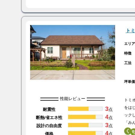
ト
エリ
特徴
工法
坪単
性能レビュー
トミ
3
をは
耐震性
点
ック
4
断熱/省エネ性
点
「み
3
設計の自由度
点
く
4
価格
点