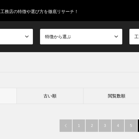
型工務店の特徴や選び方を徹底リサーチ！
特徴から選ぶ
工
古い順
閲覧数順
1
2
3
4
5
