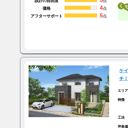
5
設計の自由度
点
く
4
価格
点
5
アフターサポート
点
ケ
チ
エリ
特徴
工法
坪単