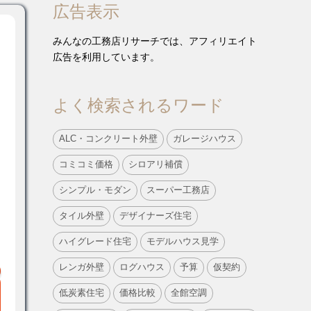
広告表示
みんなの工務店リサーチでは、アフィリエイト
広告を利用しています。
よく検索されるワード
ALC・コンクリート外壁
ガレージハウス
コミコミ価格
シロアリ補償
シンプル・モダン
スーパー工務店
タイル外壁
デザイナーズ住宅
ハイグレード住宅
モデルハウス見学
レンガ外壁
ログハウス
予算
仮契約
低炭素住宅
価格比較
全館空調