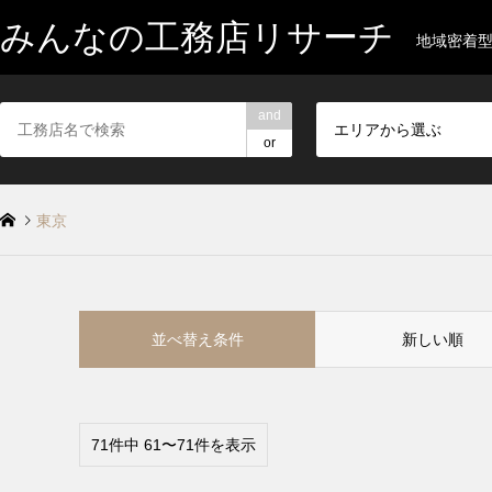
みんなの工務店リサーチ
地域密着
and
エリアから選ぶ
or
東京
並べ替え条件
新しい順
71件中 61〜71件を表示