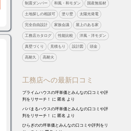
制震ダンパー
和風・和モダン
国産無垢材
土地探しの相談可
塗り壁
太陽光発電
完全自由設計
家族会議
屋上のある家
工務店カタログ
性能比較
洋風・洋モダン
真壁づくり
見積もり
設計図
頭金
高耐久
高耐火
工務店への最新口コミ
プライムハウスの坪単価とみんなの口コミや評
判をリサーチ！
に
匿名
より
パパまるハウスの坪単価とみんなの口コミや評
判をリサーチ！
に
匿名
より
ひらぎのの坪単価とみんなの口コミや評判をリ