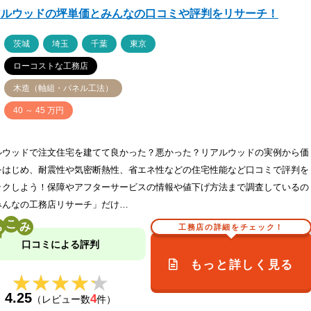
アルウッドの坪単価とみんなの口コミや評判をリサーチ！
ア
茨城
埼玉
千葉
東京
ローコストな工務店
木造（軸組・パネル工法）
価
40 ～ 45 万円
ルウッドで注文住宅を建てて良かった？悪かった？リアルウッドの実例から価
をはじめ、耐震性や気密断熱性、省エネ性などの住宅性能など口コミで評判を
ックしよう！保障やアフターサービスの情報や値下げ方法まで調査しているの
みんなの工務店リサーチ」だけ…
こ
工務店の詳細をチェック！
口コミによる評判
もっと詳しく見る
★★★★★
★★★★★
4.25
4
（レビュー数
件）