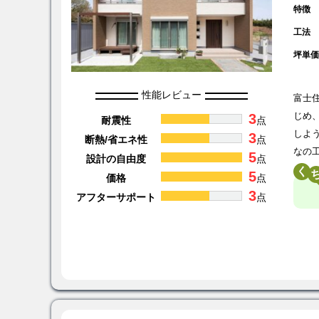
特徴
工法
坪単
性能レビュー
富士
3
じめ
耐震性
点
しよ
3
断熱/省エネ性
点
なの
5
設計の自由度
点
く
5
価格
点
3
アフターサポート
点