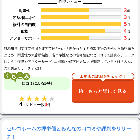
性能レビュー
3
耐震性
点
3
断熱/省エネ性
点
5
設計の自由度
点
4
価格
点
3
アフターサポート
点
無添加住宅で注文住宅を建てて良かった？悪かった？無添加住宅の実例から価格面を
はじめ、耐震性や気密断熱性、省エネ性などの住宅性能など口コミで評判をチェック
しよう！保障やアフターサービスの情報や値下げ方法まで調査しているのは「みんな
の工務店リサーチ」だけ…
く
こ
工務店の詳細をチェック！
口コミによる評判
もっと詳しく見る
★★★★★
★★★★★
4
3
（レビュー数
件）
セルコホームの坪単価とみんなの口コミや評判をリサー
チ！