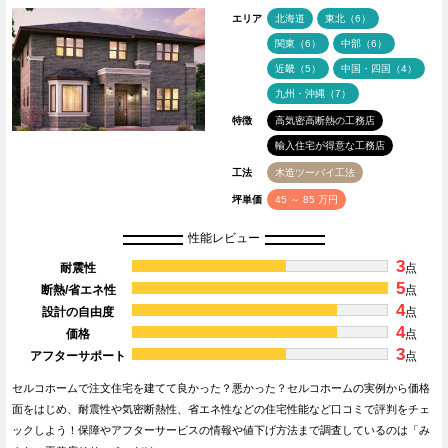
エリア
北海道
東北（6）
関東（6）
中部（6）
近畿（5）
中国・四国（4）
九州・沖縄（7）
特徴
高気密高断熱の工務店
輸入住宅が得意な工務店
工法
木造ツーバイ工法
坪単価
45 ～ 85 万円
性能レビュー
3
耐震性
点
5
断熱/省エネ性
点
4
設計の自由度
点
4
価格
点
3
アフターサポート
点
セルコホームで注文住宅を建てて良かった？悪かった？セルコホームの実例から価格
面をはじめ、耐震性や気密断熱性、省エネ性などの住宅性能など口コミで評判をチェ
ックしよう！保障やアフターサービスの情報や値下げ方法まで調査しているのは「み