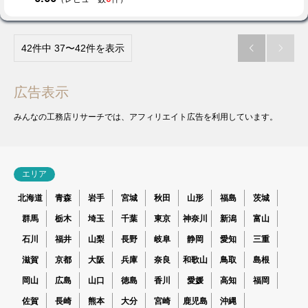
42件中 37〜42件を表示


広告表示
みんなの工務店リサーチでは、アフィリエイト広告を利用しています。
エリア
北海道
青森
岩手
宮城
秋田
山形
福島
茨城
群馬
栃木
埼玉
千葉
東京
神奈川
新潟
富山
石川
福井
山梨
長野
岐阜
静岡
愛知
三重
滋賀
京都
大阪
兵庫
奈良
和歌山
鳥取
島根
岡山
広島
山口
徳島
香川
愛媛
高知
福岡
佐賀
長崎
熊本
大分
宮崎
鹿児島
沖縄