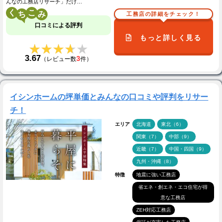
んなの工務店リサーチ」だけ…
く
こ
工務店の詳細をチェック！
口コミによる評判
もっと詳しく見る
★★★★★
★★★★★
3.67
3
（レビュー数
件）
イシンホームの坪単価とみんなの口コミや評判をリサー
チ！
エリア
北海道
東北（6）
関東（7）
中部（9）
近畿（7）
中国・四国（9）
九州・沖縄（8）
特徴
地震に強い工務店
省エネ・創エネ・エコ住宅が得
意な工務店
ZEH対応工務店