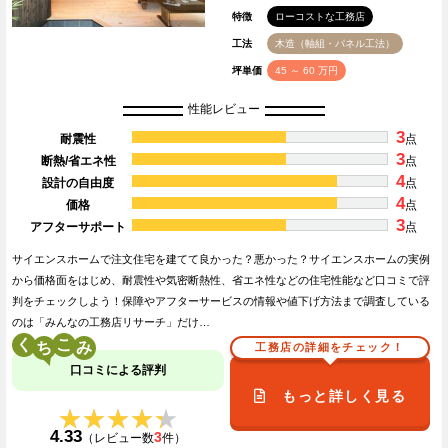
特徴
ローコストな工務店
工法
木造（軸組・パネル工法）
坪単価
45 ～ 60 万円
性能レビュー
3
耐震性
点
3
断熱/省エネ性
点
4
設計の自由度
点
4
価格
点
3
アフターサポート
点
サイエンスホームで注文住宅を建てて良かった？悪かった？サイエンスホームの実例
から価格面をはじめ、耐震性や気密断熱性、省エネ性などの住宅性能など口コミで評
判をチェックしよう！保障やアフターサービスの情報や値下げ方法まで調査している
のは「みんなの工務店リサーチ」だけ…
く
こ
工務店の詳細をチェック！
口コミによる評判
もっと詳しく見る
★★★★★
★★★★★
4.33
3
（レビュー数
件）