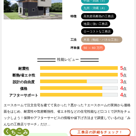
中国・四国（5）
九州・沖縄（4）
特徴
高気密高断熱の工務店
地震に強い工務店
ローコストな工務店
工法
木造（軸組・パネル工法）
坪単価
50 ～ 60 万円
性能レビュー
5
耐震性
点
5
断熱/省エネ性
点
3
設計の自由度
点
4
価格
点
4
アフターサポート
点
エースホームで注文住宅を建てて良かった？悪かった？エースホームの実例から価格
面をはじめ、耐震性や気密断熱性、省エネ性などの住宅性能など口コミで評判をチェ
ックしよう！保障やアフターサービスの情報や値下げ方法まで調査しているのは「み
んなの工務店リサーチ」だけ…
く
こ
工務店の詳細をチェック！