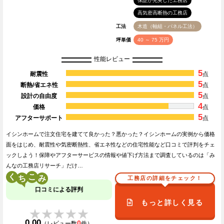
保証が充実した工務店
高気密高断熱の工務店
工法
木造（軸組・パネル工法）
坪単価
40 ～ 75 万円
性能レビュー
5
耐震性
点
5
断熱/省エネ性
点
5
設計の自由度
点
4
価格
点
5
アフターサポート
点
イシンホームで注文住宅を建てて良かった？悪かった？イシンホームの実例から価格
面をはじめ、耐震性や気密断熱性、省エネ性などの住宅性能など口コミで評判をチェ
ックしよう！保障やアフターサービスの情報や値下げ方法まで調査しているのは「み
んなの工務店リサーチ」だけ…
く
こ
工務店の詳細をチェック！
口コミによる評判
もっと詳しく見る
★★★★★
★★★★★
0.00
0
（レビュー数
件）