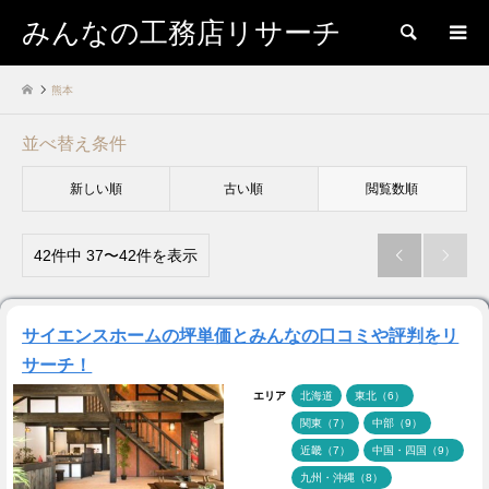
みんなの工務店リサーチ
検索
熊本
並べ替え条件
新しい順
古い順
閲覧数順
42件中 37〜42件を表示


サイエンスホームの坪単価とみんなの口コミや評判をリ
サーチ！
エリア
北海道
東北（6）
関東（7）
中部（9）
近畿（7）
中国・四国（9）
九州・沖縄（8）