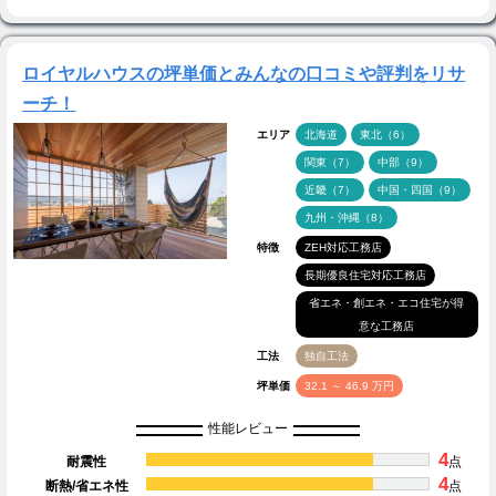
ロイヤルハウスの坪単価とみんなの口コミや評判をリサ
ーチ！
エリア
北海道
東北（6）
関東（7）
中部（9）
近畿（7）
中国・四国（9）
九州・沖縄（8）
特徴
ZEH対応工務店
長期優良住宅対応工務店
省エネ・創エネ・エコ住宅が得
意な工務店
工法
独自工法
坪単価
32.1 ～ 46.9 万円
性能レビュー
4
耐震性
点
4
断熱/省エネ性
点