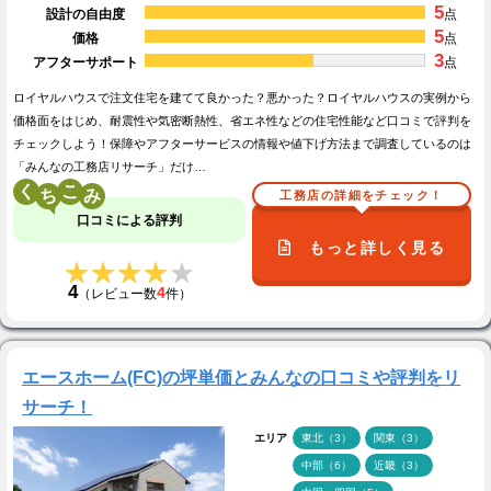
5
設計の自由度
点
5
価格
点
3
アフターサポート
点
ロイヤルハウスで注文住宅を建てて良かった？悪かった？ロイヤルハウスの実例から
価格面をはじめ、耐震性や気密断熱性、省エネ性などの住宅性能など口コミで評判を
チェックしよう！保障やアフターサービスの情報や値下げ方法まで調査しているのは
「みんなの工務店リサーチ」だけ…
く
こ
工務店の詳細をチェック！
口コミによる評判
もっと詳しく見る
★★★★★
★★★★★
4
4
（レビュー数
件）
エースホーム(FC)の坪単価とみんなの口コミや評判をリ
サーチ！
エリア
東北（3）
関東（3）
中部（6）
近畿（3）