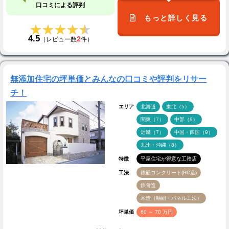
口コミによる評判
もっと詳しく見る
★★★★★
★★★★★
4.5
2
（レビュー数
件）
無添加住宅の坪単価とみんなの口コミや評判をリサー
チ！
エリア
北海道
東北（5）
関東（7）
中部（9）
近畿（7）
中国・四国（9）
九州・沖縄（8）
特徴
平屋住宅が得意な工務店
工法
鉄筋コンクリート(RC造)
鉄骨造
木造（軸組・パネル工法）
坪単価
60 ～ 70 万円