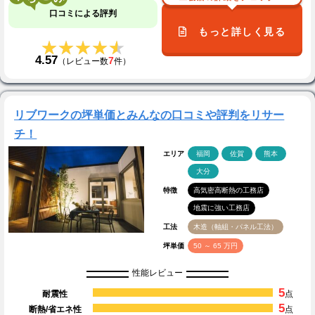
口コミによる評判
もっと詳しく見る
★★★★★
★★★★★
4.57
7
（レビュー数
件）
リブワークの坪単価とみんなの口コミや評判をリサー
チ！
エリア
福岡
佐賀
熊本
大分
特徴
高気密高断熱の工務店
地震に強い工務店
工法
木造（軸組・パネル工法）
坪単価
50 ～ 65 万円
性能レビュー
5
耐震性
点
5
断熱/省エネ性
点