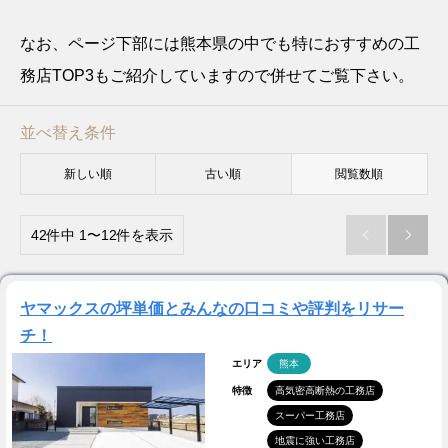
なお、ページ下部には熊本県の中でも特におすすめの工
務店TOP3もご紹介していますので併せてご覧下さい。
並べ替え条件
新しい順
古い順
閲覧数順
42件中 1〜12件を表示


ヤマックスの坪単価とみんなの口コミや評判をリサー
チ！
エリア
熊本
特徴
高気密高断熱の工務店
スーパー工務店
地震に強い工務店