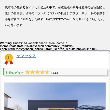
熊本県の数あるおすすめ工務店の中で、耐震性能や断熱性能等の住宅性能と
設計の自由度、価格のバランス（コスパの良さ）アフターサポートの手厚さ
等を総合的に判断をした結果、特におすすめのが出来るTOP3をご紹介した
いと思います。
Warning
: Undefined variable $rank_area_name in
/home/realestate01/varesearch.com/public_html/wp-
content/themes/gensen_child/custom_search_results.php
on line
816
ヤマックス
★★★★★
★★★★★
性能レビュー
（4.6）