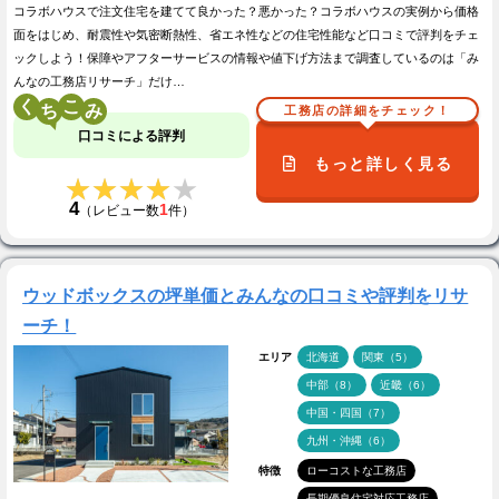
コラボハウスで注文住宅を建てて良かった？悪かった？コラボハウスの実例から価格
面をはじめ、耐震性や気密断熱性、省エネ性などの住宅性能など口コミで評判をチェ
ックしよう！保障やアフターサービスの情報や値下げ方法まで調査しているのは「み
んなの工務店リサーチ」だけ…
く
こ
工務店の詳細をチェック！
口コミによる評判
もっと詳しく見る
★★★★★
★★★★★
4
1
（レビュー数
件）
ウッドボックスの坪単価とみんなの口コミや評判をリサ
ーチ！
エリア
北海道
関東（5）
中部（8）
近畿（6）
中国・四国（7）
九州・沖縄（6）
特徴
ローコストな工務店
長期優良住宅対応工務店