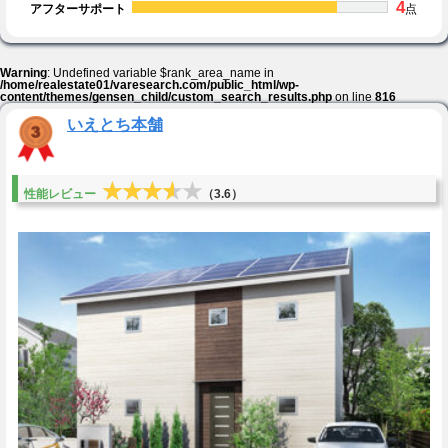
4
アフターサポート
点
Warning
: Undefined variable $rank_area_name in
/home/realestate01/varesearch.com/public_html/wp-
content/themes/gensen_child/custom_search_results.php
on line
816
いえとち本舗
★★★★★
★★★★★
性能レビュー
（3.6）