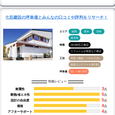
七呂建設の坪単価とみんなの口コミや評判をリサーチ！
エリア
福岡
熊本
宮崎
鹿児島
特徴
ZEH対応工務店
リフォームが得意な工務店
工法
木造（軸組・パネル工法）
鉄筋コンクリート(RC造)
坪単価
50 ～ 60 万円
性能レビュー
3
耐震性
点
5
断熱/省エネ性
点
5
設計の自由度
点
4
価格
点
4
アフターサポート
点