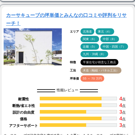
カーサキューブの坪単価とみんなの口コミや評判をリサ
ーチ！
エリア
北海道
東北（4）
関東（6）
中部（8）
近畿（5）
中国・四国（7）
九州・沖縄（8）
特徴
平屋住宅が得意な工務店
工法
木造（軸組・パネル工法）
坪単価
55 ～ 70 万円
性能レビュー
4
耐震性
点
4
断熱/省エネ性
点
3
設計の自由度
点
4
価格
点
3
アフターサポート
点