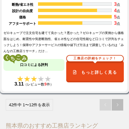
3
断熱/省エネ性
点
4
設計の自由度
点
5
価格
点
3
アフターサポート
点
ゼロキューブで注文住宅を建てて良かった？悪かった？ゼロキューブの実例から価格
面をはじめ、耐震性や気密断熱性、省エネ性などの住宅性能など口コミで評判をチェ
ックしよう！保障やアフターサービスの情報や値下げ方法まで調査しているのは「み
んなの工務店リサーチ」だけ…
く
こ
工務店の詳細をチェック！
口コミによる評判
もっと詳しく見る
★★★★★
★★★★★
3.11
9
（レビュー数
件）
42件中 1〜12件を表示


熊本県のおすすめ工務店ランキング