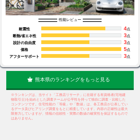
性能レビュー
4
耐震性
点
3
断熱/省エネ性
点
3
設計の自由度
点
5
価格
点
3
アフターサポート
点
熊本県のランキングをもっと見る
※ランキングは、当サイト「工務店リサーチ」に在籍する有資格者(宅地建
物取引士)を始めとした調査チームが公平性を持って独自に調査・比較した
コンテンツです。住宅性能の「等級」や「数値」は、各工務店が公表してい
るデータ及びヒアリング調査をもとに精査しています。内容の正確性は最大
限努力していますが、情報の信頼性・実際の数値の確実性を保証するもので
はありません。