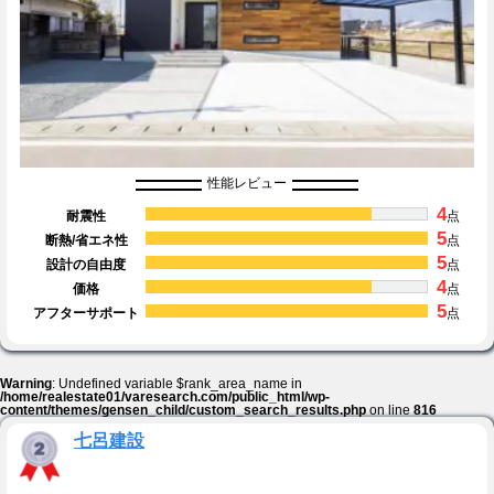
性能レビュー
4
耐震性
点
5
断熱/省エネ性
点
5
設計の自由度
点
4
価格
点
5
アフターサポート
点
Warning
: Undefined variable $rank_area_name in
/home/realestate01/varesearch.com/public_html/wp-
content/themes/gensen_child/custom_search_results.php
on line
816
七呂建設