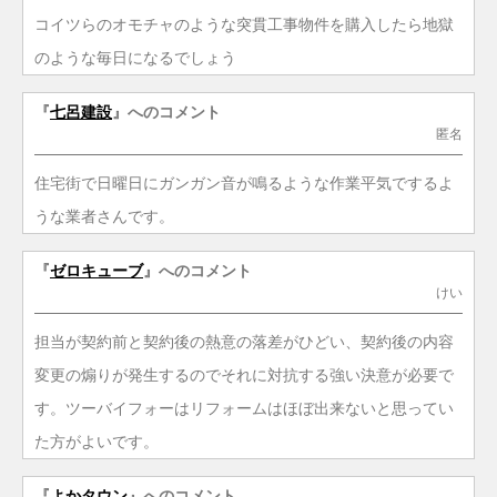
コイツらのオモチャのような突貫工事物件を購入したら地獄
のような毎日になるでしょう
『
七呂建設
』へのコメント
匿名
住宅街で日曜日にガンガン音が鳴るような作業平気でするよ
うな業者さんです。
『
ゼロキューブ
』へのコメント
けい
担当が契約前と契約後の熱意の落差がひどい、契約後の内容
変更の煽りが発生するのでそれに対抗する強い決意が必要で
す。ツーバイフォーはリフォームはほぼ出来ないと思ってい
た方がよいです。
『
よかタウン
』へのコメント