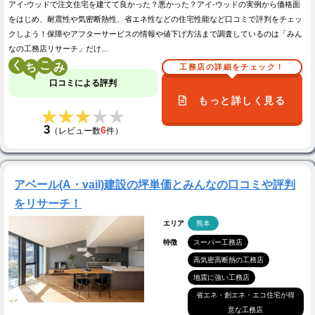
アイ-ウッドで注文住宅を建てて良かった？悪かった？アイ-ウッドの実例から価格面
をはじめ、耐震性や気密断熱性、省エネ性などの住宅性能など口コミで評判をチェッ
クしよう！保障やアフターサービスの情報や値下げ方法まで調査しているのは「みん
なの工務店リサーチ」だけ…
く
こ
工務店の詳細をチェック！
口コミによる評判
もっと詳しく見る
★★★★★
★★★★★
3
6
（レビュー数
件）
アベール(A・vail)建設の坪単価とみんなの口コミや評判
をリサーチ！
エリア
熊本
特徴
スーパー工務店
高気密高断熱の工務店
地震に強い工務店
省エネ・創エネ・エコ住宅が得
意な工務店