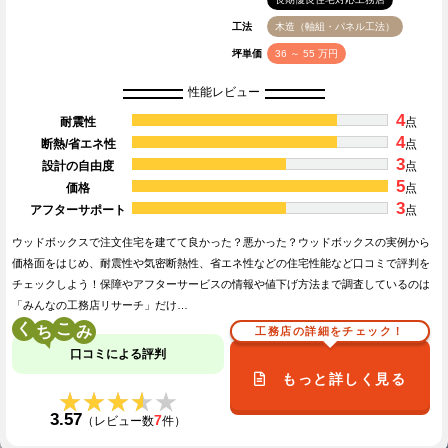
工法
木造（軸組・パネル工法）
坪単価
36 ～ 55 万円
性能レビュー
4
耐震性
点
4
断熱/省エネ性
点
3
設計の自由度
点
5
価格
点
3
アフターサポート
点
ウッドボックスで注文住宅を建てて良かった？悪かった？ウッドボックスの実例から
価格面をはじめ、耐震性や気密断熱性、省エネ性などの住宅性能など口コミで評判を
チェックしよう！保障やアフターサービスの情報や値下げ方法まで調査しているのは
「みんなの工務店リサーチ」だけ…
く
こ
工務店の詳細をチェック！
口コミによる評判
もっと詳しく見る
★★★★★
★★★★★
3.57
7
（レビュー数
件）