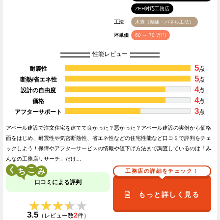
ZEH対応工務店
工法
木造（軸組・パネル工法）
坪単価
60 ～ 70 万円
性能レビュー
5
耐震性
点
5
断熱/省エネ性
点
4
設計の自由度
点
4
価格
点
3
アフターサポート
点
アベール建設で注文住宅を建てて良かった？悪かった？アベール建設の実例から価格
面をはじめ、耐震性や気密断熱性、省エネ性などの住宅性能など口コミで評判をチェ
ックしよう！保障やアフターサービスの情報や値下げ方法まで調査しているのは「み
んなの工務店リサーチ」だけ…
く
こ
工務店の詳細をチェック！
口コミによる評判
もっと詳しく見る
★★★★★
★★★★★
3.5
2
（レビュー数
件）