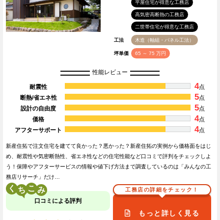
平屋住宅が得意な工務店
高気密高断熱の工務店
二世帯住宅が得意な工務店
工法
木造（軸組・パネル工法）
坪単価
65 ～ 75 万円
性能レビュー
4
耐震性
点
5
断熱/省エネ性
点
5
設計の自由度
点
4
価格
点
4
アフターサポート
点
新産住拓で注文住宅を建てて良かった？悪かった？新産住拓の実例から価格面をはじ
め、耐震性や気密断熱性、省エネ性などの住宅性能など口コミで評判をチェックしよ
う！保障やアフターサービスの情報や値下げ方法まで調査しているのは「みんなの工
務店リサーチ」だけ…
く
こ
工務店の詳細をチェック！
口コミによる評判
もっと詳しく見る