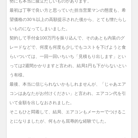
勢にも本当に腹立たしいものがあります。
最初は丁寧で良い方と思っていた担当営業マンの態度も、希
望価格の30％以上の高額提示された後から、とても憎たらし
いものになってしまいました。
契約して手付金100万円を振り込んで、そのあとも内装のグ
レードなどで、何度も何度も少しでもコストを下げようと食
らいついては、一回一回いちいち「見積もり出します」とい
っては2週間かかりますと言われ、結局1円も下がらないとい
う有様。
最後、本当に信じられないかもしれませんが、「じゃあエア
コンはあなたがお付けください」と言われ、エアコン代を引
いて金額を出しなおされました。
そこもひと悶着して、結局、エアコンもメーカーでつけるこ
とになりましたが、何もかも屈辱的な経験でした。