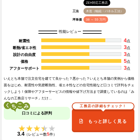
ZEH対応工務店
工法
木造（軸組・パネル工法）
坪単価
38 ～ 55 万円
性能レビュー
4
耐震性
点
3
断熱/省エネ性
点
3
設計の自由度
点
5
価格
点
3
アフターサポート
点
いえとち本舗で注文住宅を建てて良かった？悪かった？いえとち本舗の実例から価格
面をはじめ、耐震性や気密断熱性、省エネ性などの住宅性能など口コミで評判をチェ
ックしよう！保障やアフターサービスの情報や値下げ方法まで調査しているのは「み
んなの工務店リサーチ」だけ…
く
こ
工務店の詳細をチェック！
口コミによる評判
もっと詳しく見る
★★★★★
★★★★★
3.4
5
（レビュー数
件）