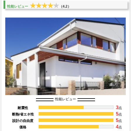
★★★★★
★★★★★
性能レビュー
（4.2）
性能レビュー
3
耐震性
点
5
断熱/省エネ性
点
5
設計の自由度
点
4
価格
点