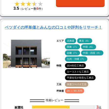
★★★★★
★★★★★
3.5
6
（レビュー数
件）
ベツダイの坪単価とみんなの口コミや評判をリサーチ！
エリア
北海道
東北（6）
関東（7）
中部（6）
近畿（7）
中国・四国（8）
九州・沖縄（7）
特徴
ZEH対応工務店
ローコストな工務店
平屋住宅が得意な工務店
工法
木造ツーバイ工法
坪単価
35 ～ 55 万円
性能レビュー
3
耐震性
点