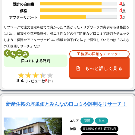
4
設計の自由度
点
4
価格
点
3
アフターサポート
点
リブワークで注文住宅を建てて良かった？悪かった？リブワークの実例から価格面を
はじめ、耐震性や気密断熱性、省エネ性などの住宅性能など口コミで評判をチェック
しよう！保障やアフターサービスの情報や値下げ方法まで調査しているのは「みんな
の工務店リサーチ」だけ…
く
こ
工務店の詳細をチェック！
口コミによる評判
もっと詳しく見る
★★★★★
★★★★★
3.4
5
（レビュー数
件）
新産住拓の坪単価とみんなの口コミや評判をリサーチ！
エリア
福岡
熊本
特徴
長期優良住宅対応工務店