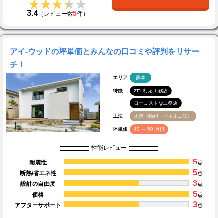
★★★★★
★★★★★
3.4
5
（レビュー数
件）
アイ-ウッドの坪単価とみんなの口コミや評判をリサー
チ！
エリア
熊本
特徴
ZEH対応工務店
ローコストな工務店
工法
木造（軸組・パネル工法）
坪単価
40 ～ 50 万円
性能レビュー
5
耐震性
点
5
断熱/省エネ性
点
3
設計の自由度
点
5
価格
点
3
アフターサポート
点