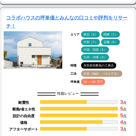
コラボハウスの坪単価とみんなの口コミや評判をリサー
チ！
エリア
東北（3）
関東（7）
中部（7）
近畿（6）
中国・四国（5）
九州・沖縄（3）
特徴
高気密高断熱の工務店
工法
木造（軸組・パネル工法）
坪単価
50 ～ 60 万円
性能レビュー
3
耐震性
点
5
断熱/省エネ性
点
5
設計の自由度
点
4
価格
点
3
アフターサポート
点