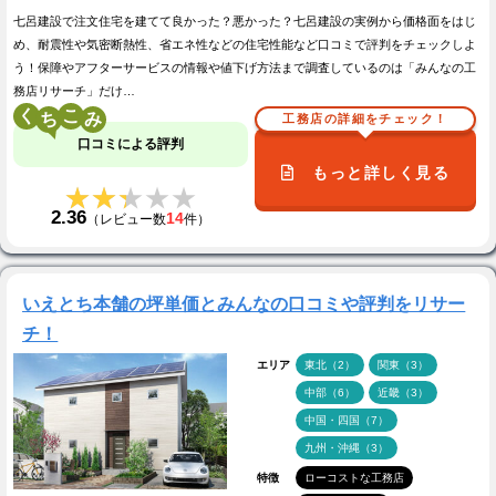
七呂建設で注文住宅を建てて良かった？悪かった？七呂建設の実例から価格面をはじ
め、耐震性や気密断熱性、省エネ性などの住宅性能など口コミで評判をチェックしよ
う！保障やアフターサービスの情報や値下げ方法まで調査しているのは「みんなの工
務店リサーチ」だけ…
く
こ
工務店の詳細をチェック！
口コミによる評判
もっと詳しく見る
★★★★★
★★★★★
2.36
14
（レビュー数
件）
いえとち本舗の坪単価とみんなの口コミや評判をリサー
チ！
エリア
東北（2）
関東（3）
中部（6）
近畿（3）
中国・四国（7）
九州・沖縄（3）
特徴
ローコストな工務店