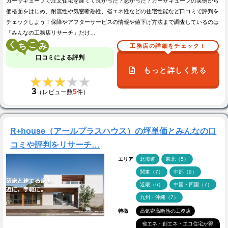
カーサキューブで注文住宅を建てて良かった？悪かった？カーサキューブの実例から
価格面をはじめ、耐震性や気密断熱性、省エネ性などの住宅性能など口コミで評判を
チェックしよう！保障やアフターサービスの情報や値下げ方法まで調査しているのは
「みんなの工務店リサーチ」だけ…
く
こ
工務店の詳細をチェック！
口コミによる評判
もっと詳しく見る
★★★★★
★★★★★
3
5
（レビュー数
件）
R+house（アールプラスハウス）の坪単価とみんなの口
コミや評判をリサーチ…
エリア
北海道
東北（5）
関東（7）
中部（9）
近畿（6）
中国・四国（7）
九州・沖縄（7）
特徴
高気密高断熱の工務店
省エネ・創エネ・エコ住宅が得