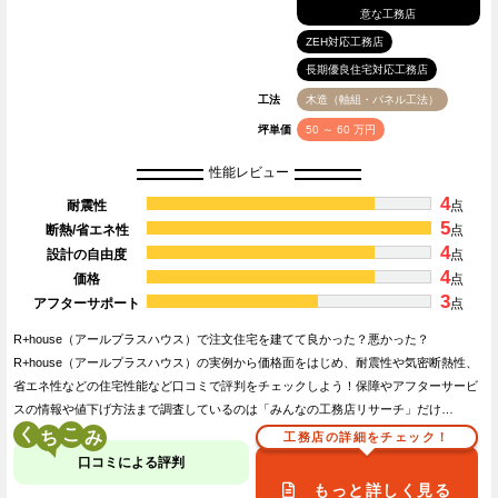
意な工務店
ZEH対応工務店
長期優良住宅対応工務店
工法
木造（軸組・パネル工法）
坪単価
50 ～ 60 万円
性能レビュー
4
耐震性
点
5
断熱/省エネ性
点
4
設計の自由度
点
4
価格
点
3
アフターサポート
点
R+house（アールプラスハウス）で注文住宅を建てて良かった？悪かった？
R+house（アールプラスハウス）の実例から価格面をはじめ、耐震性や気密断熱性、
省エネ性などの住宅性能など口コミで評判をチェックしよう！保障やアフターサービ
スの情報や値下げ方法まで調査しているのは「みんなの工務店リサーチ」だけ…
く
こ
工務店の詳細をチェック！
口コミによる評判
もっと詳しく見る