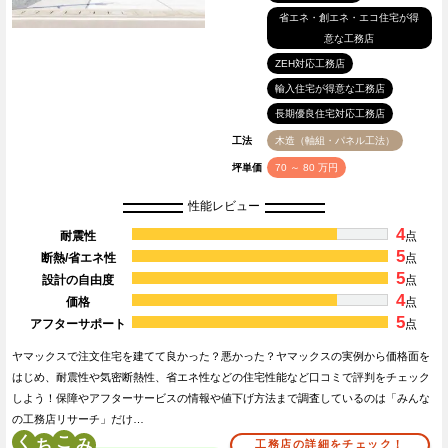
省エネ・創エネ・エコ住宅が得
意な工務店
ZEH対応工務店
輸入住宅が得意な工務店
長期優良住宅対応工務店
工法
木造（軸組・パネル工法）
坪単価
70 ～ 80 万円
性能レビュー
4
耐震性
点
5
断熱/省エネ性
点
5
設計の自由度
点
4
価格
点
5
アフターサポート
点
ヤマックスで注文住宅を建てて良かった？悪かった？ヤマックスの実例から価格面を
はじめ、耐震性や気密断熱性、省エネ性などの住宅性能など口コミで評判をチェック
しよう！保障やアフターサービスの情報や値下げ方法まで調査しているのは「みんな
の工務店リサーチ」だけ…
く
こ
工務店の詳細をチェック！