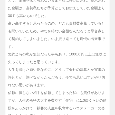
とで、金額を伝えられないまま本社に呼び出され、提示され
た金額は、当初私たちが予算としてお伝えしていた金額より
30％も高いものでした。
高い高すぎると思ったものの、どこも資材費高騰していると
も聞いていたため、やむを得ない金額なんだろうと早合点し
て契約してしまいました。いま振り返っても痛恨の出来事で
す。
契約当時の私が無知だった事もあり、1000万円以上は無駄に
失ってしまったと思っています。
人生を賭けた買い物なのに、どうして会社の決算とか実際の
評判とか、調べなかったんだろう。今でも思い出すとやり切
れない思いがあります。
信頼に値しない相手を信頼してしまった私にも責任がありま
すが、人生の所得の大半を費やす「住宅」に1.3倍くらいの値
段をふっかけて、顧客の人生を収奪するハウスメーカーの姿